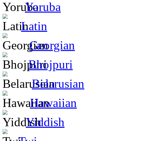
Yoruba
Latin
Georgian
Bhojpuri
Belarusian
Hawaiian
Yiddish