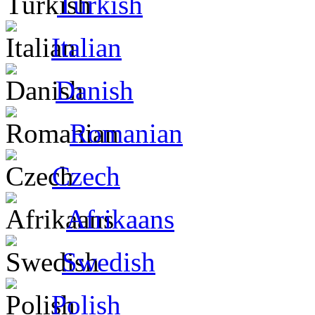
Turkish
Italian
Danish
Romanian
Czech
Afrikaans
Swedish
Polish