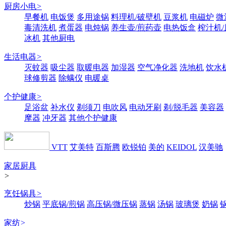
厨房小电
>
早餐机
电饭煲
多用途锅
料理机/破壁机
豆浆机
电磁炉
微
毒清洗机
煮蛋器
电炖锅
养生壶/煎药壶
电热饭盒
榨汁机
冰机
其他厨电
生活电器
>
灭蚊器
吸尘器
取暖电器
加湿器
空气净化器
洗地机
饮水
球修剪器
除螨仪
电暖桌
个护健康
>
足浴盆
补水仪
剃须刀
电吹风
电动牙刷
剃/脱毛器
美容器
摩器
冲牙器
其他个护健康
VTT
艾美特
百斯腾
欧锐铂
美的
KEIDOL
汉美驰
家居厨具
>
烹饪锅具
>
炒锅
平底锅/煎锅
高压锅/微压锅
蒸锅
汤锅
玻璃煲
奶锅
家纺
>