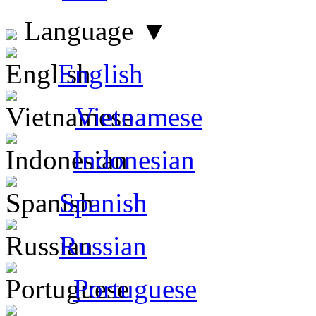
Language
▼
English
Vietnamese
Indonesian
Spanish
Russian
Portuguese