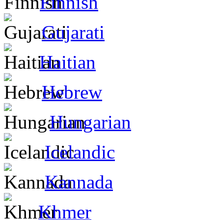
Finnish
Gujarati
Haitian
Hebrew
Hungarian
Icelandic
Kannada
Khmer