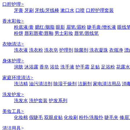
口腔护理
>
牙膏
牙刷
牙线/牙线棒
漱口水
口喷
口腔护理套装
香水彩妆
>
粉底液/膏
腮红/胭脂
眼影
眉笔/眉粉
睫毛膏/增长液
眼线笔
粉饼
唇彩唇蜜/唇釉
男士彩妆
唇笔/唇线笔
衣物清洁
>
洗衣液
洗衣粉
洗衣皂
护理剂
除菌剂
洗衣凝珠
衣领净
漂
身体护理
>
润肤
沐浴露
香皂
浴盐
洗手液
护手霜
足贴
足浴粉
花露水
家庭环境清洁
>
洗洁精
油污清洁剂
除湿干燥剂
洁厕剂
家电清洁用品
消
洗发护发
>
洗发水
洗护套装
护发系列
美妆工具
>
化妆棉
假睫毛
双眼皮贴
化妆刷
粉扑/洗脸扑
睫毛夹
修眉
清洁用具
>