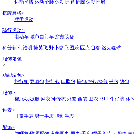
运动护膝
运动护腰
运动护腿
护腕
运动护肩
棋牌麻将
>
牌类运动
骑行运动
>
电动车
城市自行车
穿戴装备
科普菲
何浩明
捷英飞
野小兽
飞图乐
匹克
挪客
洛克猩球
服饰箱包
>
功能箱包
>
旅行箱
双肩包
旅行包
电脑包
提包/腰包/挎包
书包
钱包
服饰
>
棉服/羽绒服
风衣/冲锋衣
外套
西装
卫衣
马甲
牛仔裤
休
钟表
>
儿童手表
男士手表
运动手表
配饰
>
防晒衣/防晒配饰
发热围巾
围巾/手套/帽子套装
太阳镜
棒