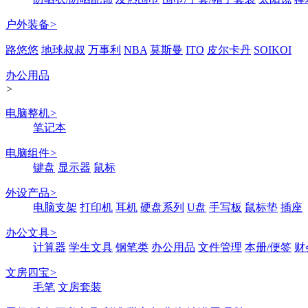
户外装备
>
路悠悠
地球叔叔
万事利
NBA
莫斯曼
ITO
皮尔卡丹
SOIKOI
办公用品
>
电脑整机
>
笔记本
电脑组件
>
键盘
显示器
鼠标
外设产品
>
电脑支架
打印机
耳机
硬盘系列
U盘
手写板
鼠标垫
插座
办公文具
>
计算器
学生文具
钢笔类
办公用品
文件管理
本册/便签
财
文房四宝
>
毛笔
文房套装