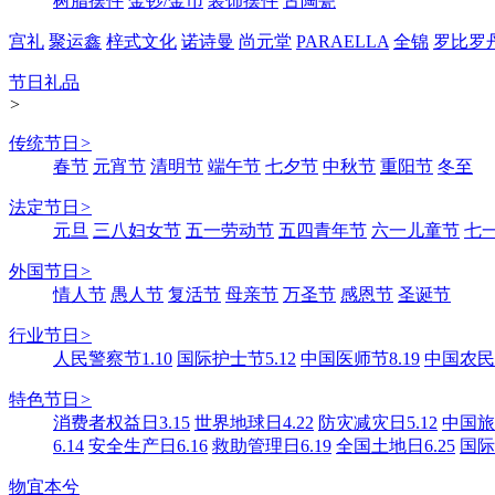
树脂摆件
金钞/金币
装饰摆件
古陶瓷
宫礼
聚运鑫
梓式文化
诺诗曼
尚元堂
PARAELLA
全锦
罗比罗
节日礼品
>
传统节日
>
春节
元宵节
清明节
端午节
七夕节
中秋节
重阳节
冬至
法定节日
>
元旦
三八妇女节
五一劳动节
五四青年节
六一儿童节
七
外国节日
>
情人节
愚人节
复活节
母亲节
万圣节
感恩节
圣诞节
行业节日
>
人民警察节1.10
国际护士节5.12
中国医师节8.19
中国农民丰
特色节日
>
消费者权益日3.15
世界地球日4.22
防灾减灾日5.12
中国旅游
6.14
安全生产日6.16
救助管理日6.19
全国土地日6.25
国际
物宜本兮