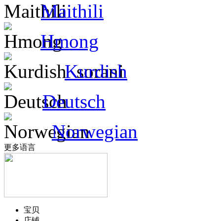
Maithili
Hmong
Kurdish
Deutsch
Norwegian
更多语言
宝贝
店铺