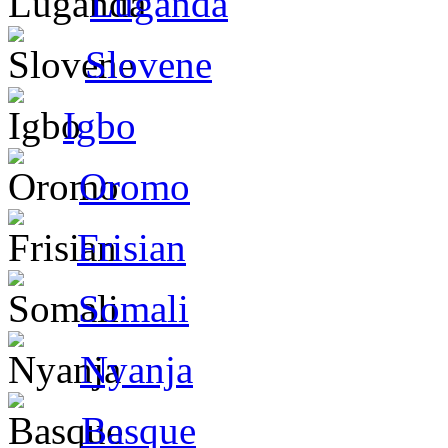
Luganda
Slovene
Igbo
Oromo
Frisian
Somali
Nyanja
Basque