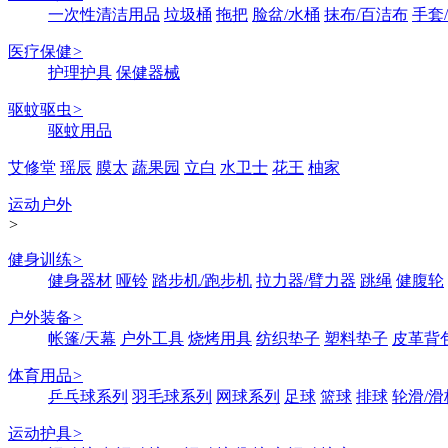
一次性清洁用品
垃圾桶
拖把
脸盆/水桶
抹布/百洁布
手套
医疗保健
>
护理护具
保健器械
驱蚊驱虫
>
驱蚊用品
艾修堂
瑶辰
膜太
蔬果园
立白
水卫士
花王
柚家
运动户外
>
健身训练
>
健身器材
哑铃
踏步机/跑步机
拉力器/臂力器
跳绳
健腹轮
户外装备
>
帐篷/天幕
户外工具
烧烤用具
纺织垫子
塑料垫子
皮革背
体育用品
>
乒乓球系列
羽毛球系列
网球系列
足球
篮球
排球
轮滑/滑
运动护具
>