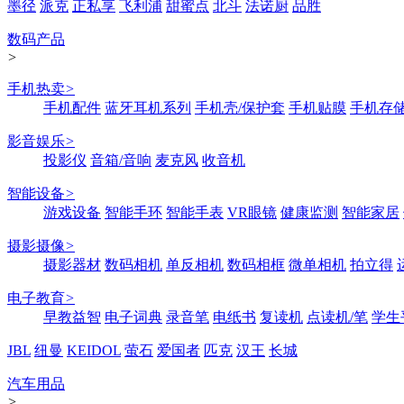
墨径
派克
正私享
飞利浦
甜蜜点
北斗
法诺厨
品胜
数码产品
>
手机热卖
>
手机配件
蓝牙耳机系列
手机壳/保护套
手机贴膜
手机存
影音娱乐
>
投影仪
音箱/音响
麦克风
收音机
智能设备
>
游戏设备
智能手环
智能手表
VR眼镜
健康监测
智能家居
摄影摄像
>
摄影器材
数码相机
单反相机
数码相框
微单相机
拍立得
电子教育
>
早教益智
电子词典
录音笔
电纸书
复读机
点读机/笔
学生
JBL
纽曼
KEIDOL
萤石
爱国者
匹克
汉王
长城
汽车用品
>