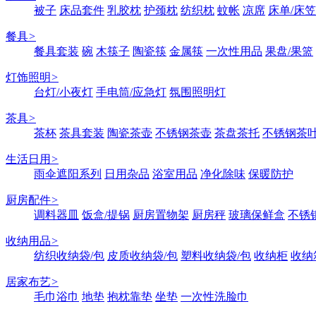
被子
床品套件
乳胶枕
护颈枕
纺织枕
蚊帐
凉席
床单/床笠
餐具
>
餐具套装
碗
木筷子
陶瓷筷
金属筷
一次性用品
果盘/果篮
灯饰照明
>
台灯/小夜灯
手电筒/应急灯
氛围照明灯
茶具
>
茶杯
茶具套装
陶瓷茶壶
不锈钢茶壶
茶盘茶托
不锈钢茶
生活日用
>
雨伞遮阳系列
日用杂品
浴室用品
净化除味
保暖防护
厨房配件
>
调料器皿
饭盒/提锅
厨房置物架
厨房秤
玻璃保鲜盒
不锈
收纳用品
>
纺织收纳袋/包
皮质收纳袋/包
塑料收纳袋/包
收纳柜
收纳
居家布艺
>
毛巾浴巾
地垫
抱枕靠垫
坐垫
一次性洗脸巾