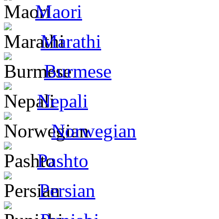
Maori
Marathi
Burmese
Nepali
Norwegian
Pashto
Persian