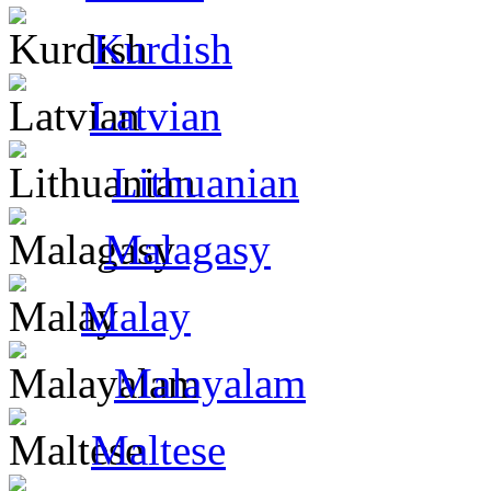
Kurdish
Latvian
Lithuanian
Malagasy
Malay
Malayalam
Maltese