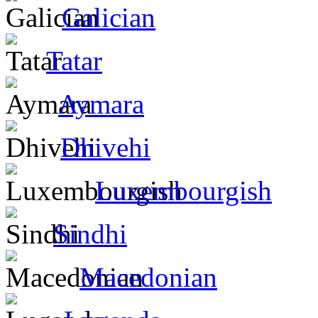
Galician
Tatar
Aymara
Dhivehi
Luxembourgish
Sindhi
Macedonian