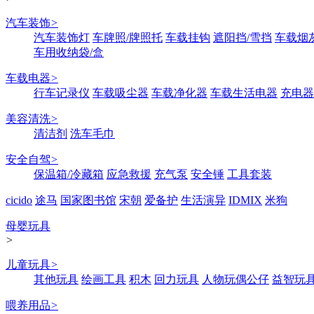
汽车装饰
>
汽车装饰灯
车牌照/牌照托
车载挂钩
遮阳挡/雪挡
车载烟
车用收纳袋/盒
车载电器
>
行车记录仪
车载吸尘器
车载净化器
车载生活电器
充电器
美容清洗
>
清洁剂
洗车毛巾
安全自驾
>
保温箱/冷藏箱
应急救援
充气泵
安全锤
工具套装
cicido
途马
国家图书馆
宋朝
爱备护
生活演异
IDMIX
米狗
母婴玩具
>
儿童玩具
>
其他玩具
绘画工具
积木
回力玩具
人物玩偶公仔
益智玩
喂养用品
>