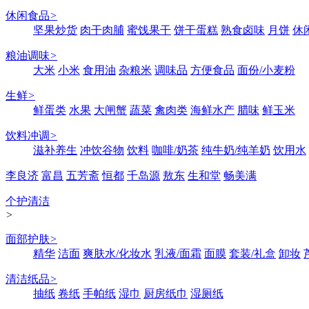
休闲食品
>
坚果炒货
肉干肉脯
蜜饯果干
饼干蛋糕
熟食卤味
月饼
休
粮油调味
>
大米
小米
食用油
杂粮米
调味品
方便食品
面份/小麦粉
生鲜
>
鲜蛋类
水果
大闸蟹
蔬菜
禽肉类
海鲜水产
腊味
鲜玉米
饮料冲调
>
滋补养生
冲饮谷物
饮料
咖啡/奶茶
纯牛奶/纯羊奶
饮用水
李良济
富昌
五芳斋
恒都
千岛源
敖东
生和堂
畅美满
个护清洁
>
面部护肤
>
精华
洁面
爽肤水/化妆水
乳液/面霜
面膜
套装/礼盒
卸妆
清洁纸品
>
抽纸
卷纸
手帕纸
湿巾
厨房纸巾
湿厕纸