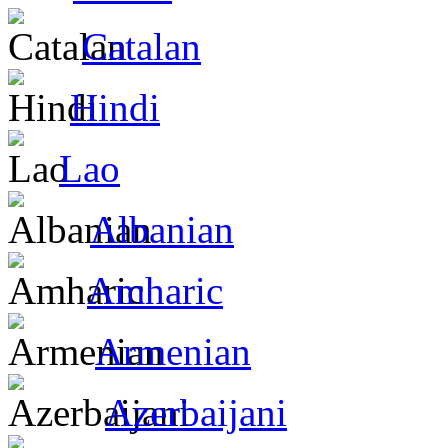
Catalan
Hindi
Lao
Albanian
Amharic
Armenian
Azerbaijani