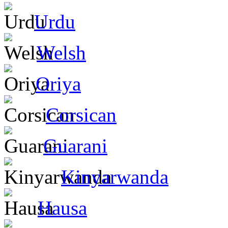
Urdu
Welsh
Oriya
Corsican
Guarani
Kinyarwanda
Hausa