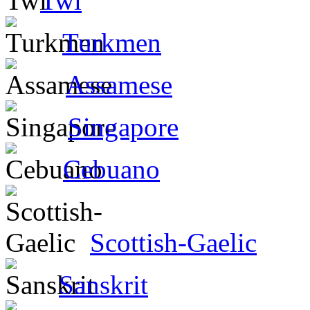
Twi
Turkmen
Assamese
Singapore
Cebuano
Scottish-Gaelic
Sanskrit