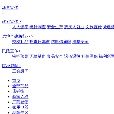
场景宣传
>
政府宣传
>
人大选举
统计调查
安全生产
残疾人就业
文旅宣传
党建
房地产建筑行业
>
交楼礼品
扫毒反邪教
防电信诈骗
消防安全
民政宣传
>
疾控预防
无偿献血
食品安全
退伍退役
社保医保
福利彩
院校慰问
>
工会慰问
首页
全部商品
店铺街
商家入驻
厂商登记
家用电器
品牌专区