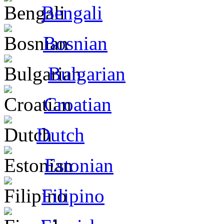
Bengali
Bosnian
Bulgarian
Croatian
Dutch
Estonian
Filipino