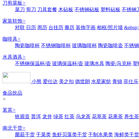
刀剪菜板
>
菜刀
剪刀
刀具套餐
木砧板
不锈钢砧板
塑料砧板
不锈钢刀
家装软饰
>
对联
日历
周历
台挂历
撕历
装饰字画
相框/照片墙
&nbs
咖啡具
>
陶瓷咖啡杯
不锈钢咖啡杯
玻璃咖啡杯
陶瓷咖啡壶
不锈钢
水具酒具
>
不锈钢保温杯/壶
玻璃保温杯/壶
玻璃水具
陶瓷/马克杯
塑
小熊
爱仕达
美之扣
德世朗
水星家纺
青锦
菲仕乐
食品饮品
>
茗茶
>
铁观音
普洱
龙井
绿茶
红茶
乌龙茶
花草茶
花果茶
养生茶
南北干货
>
菌菇干货
干菜类
鱼虾贝藻类干货
干制水果类
海鲜类干货