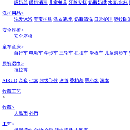
吸奶器
暖奶消毒
儿童餐具
牙胶安抚
奶瓶奶嘴
水壶/水杯
洗护用品
>
洗发沐浴
宝宝护肤
洗衣液/皂
奶瓶清洗
日常护理
驱蚊防
安全座椅
>
安全座椅
童车童床
>
自行车
电动车
学步车
三轮车
扭扭车
滑板车
儿童滑步车
尿裤湿巾
>
拉拉裤
AIRUD
亲多
七素
超级飞侠
途道
香柏慕
墨小客
润本
收藏工艺
>
收藏
>
人民币
外币
工艺
>