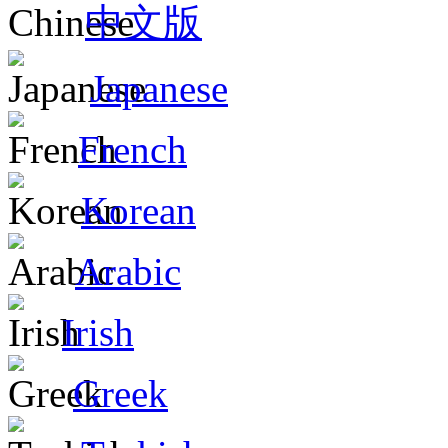
中文版
Japanese
French
Korean
Arabic
Irish
Greek