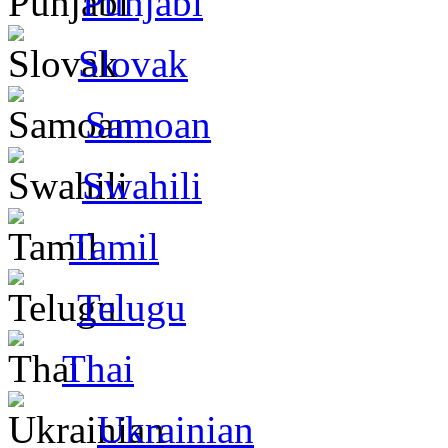
Punjabi
Slovak
Samoan
Swahili
Tamil
Telugu
Thai
Ukrainian