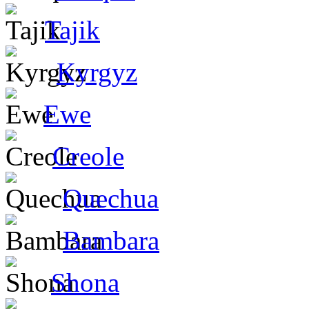
Tajik
Kyrgyz
Ewe
Creole
Quechua
Bambara
Shona