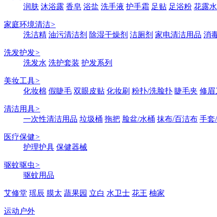
润肤
沐浴露
香皂
浴盐
洗手液
护手霜
足贴
足浴粉
花露水
家庭环境清洁
>
洗洁精
油污清洁剂
除湿干燥剂
洁厕剂
家电清洁用品
消
洗发护发
>
洗发水
洗护套装
护发系列
美妆工具
>
化妆棉
假睫毛
双眼皮贴
化妆刷
粉扑/洗脸扑
睫毛夹
修眉
清洁用具
>
一次性清洁用品
垃圾桶
拖把
脸盆/水桶
抹布/百洁布
手套
医疗保健
>
护理护具
保健器械
驱蚊驱虫
>
驱蚊用品
艾修堂
瑶辰
膜太
蔬果园
立白
水卫士
花王
柚家
运动户外