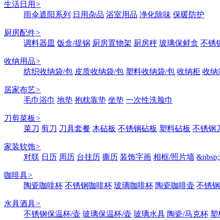
生活日用
>
雨伞遮阳系列
日用杂品
浴室用品
净化除味
保暖防护
厨房配件
>
调料器皿
饭盒/提锅
厨房置物架
厨房秤
玻璃保鲜盒
不锈
收纳用品
>
纺织收纳袋/包
皮质收纳袋/包
塑料收纳袋/包
收纳柜
收纳
居家布艺
>
毛巾浴巾
地垫
抱枕靠垫
坐垫
一次性洗脸巾
刀剪菜板
>
菜刀
剪刀
刀具套餐
木砧板
不锈钢砧板
塑料砧板
不锈钢刀
家装软饰
>
对联
日历
周历
台挂历
撕历
装饰字画
相框/照片墙
&nbs
咖啡具
>
陶瓷咖啡杯
不锈钢咖啡杯
玻璃咖啡杯
陶瓷咖啡壶
不锈钢
水具酒具
>
不锈钢保温杯/壶
玻璃保温杯/壶
玻璃水具
陶瓷/马克杯
塑