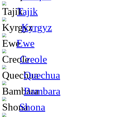
Tajik
Kyrgyz
Ewe
Creole
Quechua
Bambara
Shona