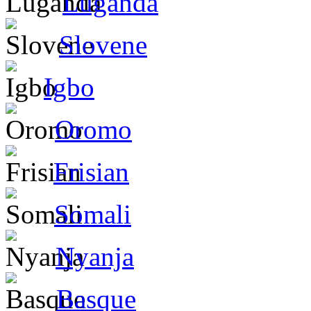
Luganda
Slovene
Igbo
Oromo
Frisian
Somali
Nyanja
Basque