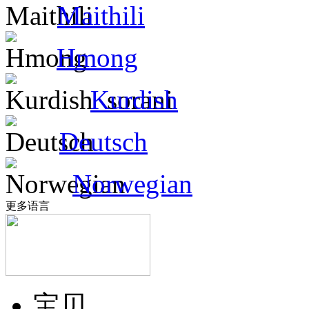
Maithili
Hmong
Kurdish
Deutsch
Norwegian
更多语言
宝贝