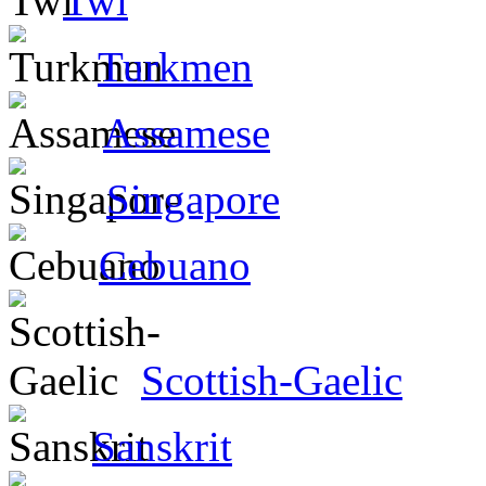
Twi
Turkmen
Assamese
Singapore
Cebuano
Scottish-Gaelic
Sanskrit