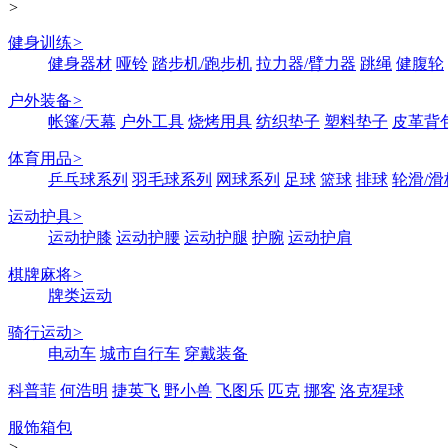
>
健身训练
>
健身器材
哑铃
踏步机/跑步机
拉力器/臂力器
跳绳
健腹轮
户外装备
>
帐篷/天幕
户外工具
烧烤用具
纺织垫子
塑料垫子
皮革背
体育用品
>
乒乓球系列
羽毛球系列
网球系列
足球
篮球
排球
轮滑/滑
运动护具
>
运动护膝
运动护腰
运动护腿
护腕
运动护肩
棋牌麻将
>
牌类运动
骑行运动
>
电动车
城市自行车
穿戴装备
科普菲
何浩明
捷英飞
野小兽
飞图乐
匹克
挪客
洛克猩球
服饰箱包
>