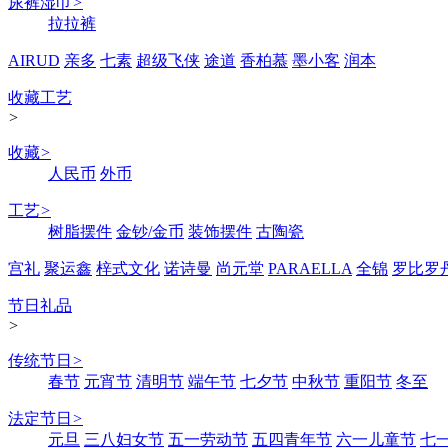
尿裤湿巾
>
拉拉裤
AIRUD
亲多
七素
超级飞侠
途道
香柏慕
墨小客
润本
收藏工艺
>
收藏
>
人民币
外币
工艺
>
树脂摆件
金钞/金币
装饰摆件
古陶瓷
宫礼
聚运鑫
梓式文化
诺诗曼
尚元堂
PARAELLA
全锦
罗比罗
节日礼品
>
传统节日
>
春节
元宵节
清明节
端午节
七夕节
中秋节
重阳节
冬至
法定节日
>
元旦
三八妇女节
五一劳动节
五四青年节
六一儿童节
七