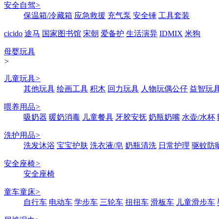
安全自驾
>
保温箱/冷藏箱
应急救援
充气泵
安全锤
工具套装
cicido
途马
国家图书馆
宋朝
爱备护
生活演异
IDMIX
米狗
母婴玩具
>
儿童玩具
>
其他玩具
绘画工具
积木
回力玩具
人物玩偶公仔
益智玩
喂养用品
>
吸奶器
暖奶消毒
儿童餐具
牙胶安抚
奶瓶奶嘴
水壶/水杯
洗护用品
>
洗发沐浴
宝宝护肤
洗衣液/皂
奶瓶清洗
日常护理
驱蚊防
安全座椅
>
安全座椅
童车童床
>
自行车
电动车
学步车
三轮车
扭扭车
滑板车
儿童滑步车