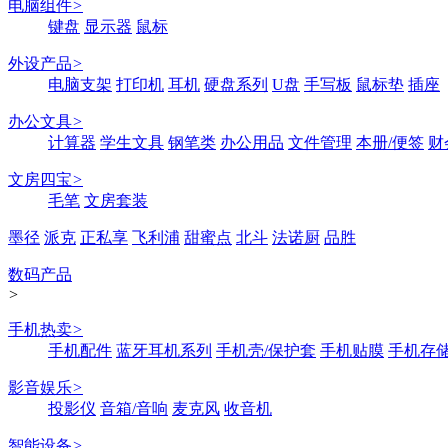
电脑组件
>
键盘
显示器
鼠标
外设产品
>
电脑支架
打印机
耳机
硬盘系列
U盘
手写板
鼠标垫
插座
办公文具
>
计算器
学生文具
钢笔类
办公用品
文件管理
本册/便签
财
文房四宝
>
毛笔
文房套装
墨径
派克
正私享
飞利浦
甜蜜点
北斗
法诺厨
品胜
数码产品
>
手机热卖
>
手机配件
蓝牙耳机系列
手机壳/保护套
手机贴膜
手机存
影音娱乐
>
投影仪
音箱/音响
麦克风
收音机
智能设备
>