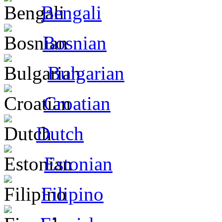
Bengali
Bosnian
Bulgarian
Croatian
Dutch
Estonian
Filipino