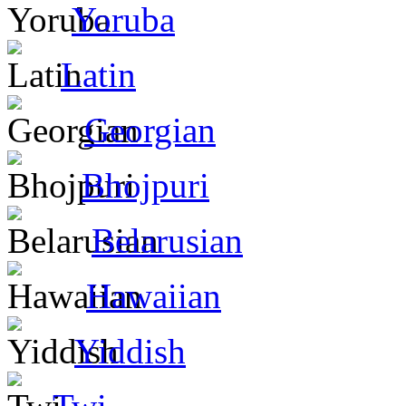
Yoruba
Latin
Georgian
Bhojpuri
Belarusian
Hawaiian
Yiddish