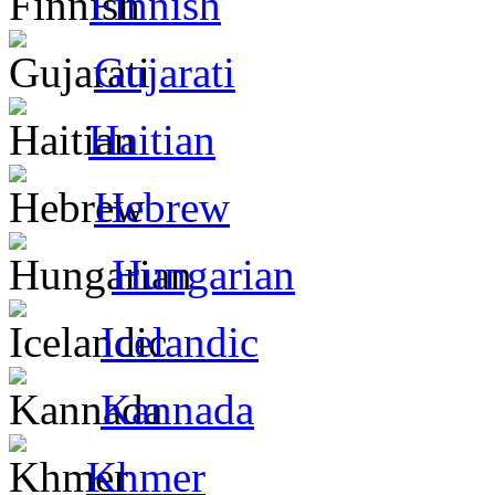
Finnish
Gujarati
Haitian
Hebrew
Hungarian
Icelandic
Kannada
Khmer