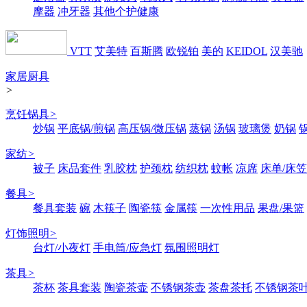
摩器
冲牙器
其他个护健康
VTT
艾美特
百斯腾
欧锐铂
美的
KEIDOL
汉美驰
家居厨具
>
烹饪锅具
>
炒锅
平底锅/煎锅
高压锅/微压锅
蒸锅
汤锅
玻璃煲
奶锅
家纺
>
被子
床品套件
乳胶枕
护颈枕
纺织枕
蚊帐
凉席
床单/床笠
餐具
>
餐具套装
碗
木筷子
陶瓷筷
金属筷
一次性用品
果盘/果篮
灯饰照明
>
台灯/小夜灯
手电筒/应急灯
氛围照明灯
茶具
>
茶杯
茶具套装
陶瓷茶壶
不锈钢茶壶
茶盘茶托
不锈钢茶