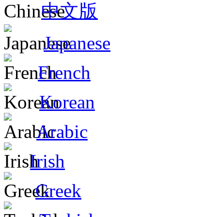
中文版
Japanese
French
Korean
Arabic
Irish
Greek