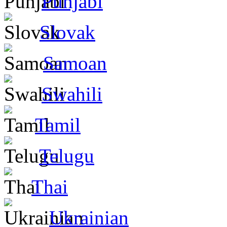
Punjabi
Slovak
Samoan
Swahili
Tamil
Telugu
Thai
Ukrainian