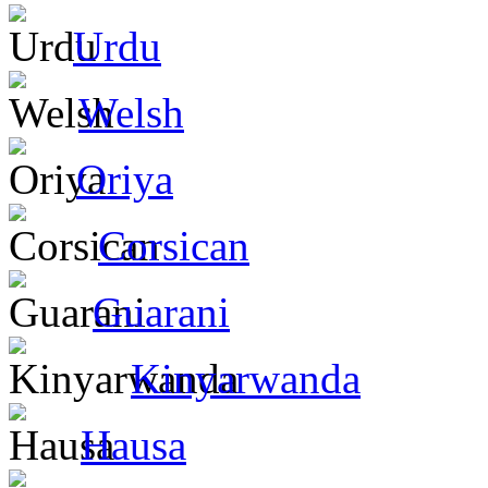
Urdu
Welsh
Oriya
Corsican
Guarani
Kinyarwanda
Hausa