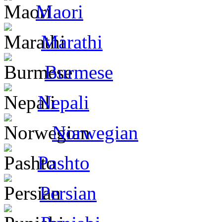
Maori
Marathi
Burmese
Nepali
Norwegian
Pashto
Persian