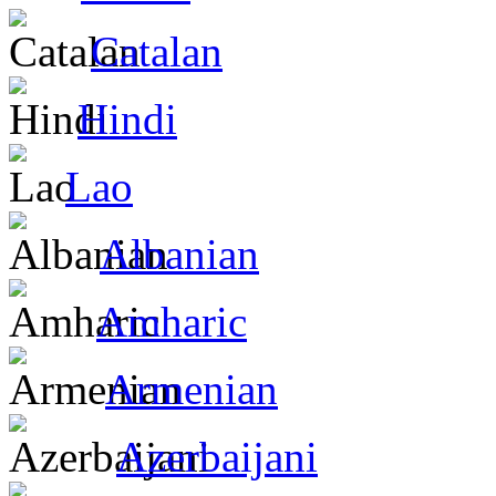
Catalan
Hindi
Lao
Albanian
Amharic
Armenian
Azerbaijani