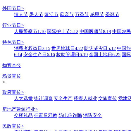
外国节日
>
情人节
愚人节
复活节
母亲节
万圣节
感恩节
圣诞节
行业节日
>
人民警察节1.10
国际护士节5.12
中国医师节8.19
中国农民丰
特色节日
>
消费者权益日3.15
世界地球日4.22
防灾减灾日5.12
中国旅游
6.14
安全生产日6.16
救助管理日6.19
全国土地日6.25
国际
物宜本兮
场景宣传
>
政府宣传
>
人大选举
统计调查
安全生产
残疾人就业
文旅宣传
党建
房地产建筑行业
>
交楼礼品
扫毒反邪教
防电信诈骗
消防安全
民政宣传
>