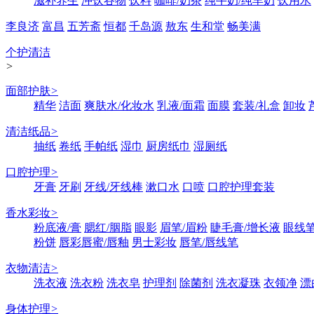
滋补养生
冲饮谷物
饮料
咖啡/奶茶
纯牛奶/纯羊奶
饮用水
李良济
富昌
五芳斋
恒都
千岛源
敖东
生和堂
畅美满
个护清洁
>
面部护肤
>
精华
洁面
爽肤水/化妆水
乳液/面霜
面膜
套装/礼盒
卸妆
清洁纸品
>
抽纸
卷纸
手帕纸
湿巾
厨房纸巾
湿厕纸
口腔护理
>
牙膏
牙刷
牙线/牙线棒
漱口水
口喷
口腔护理套装
香水彩妆
>
粉底液/膏
腮红/胭脂
眼影
眉笔/眉粉
睫毛膏/增长液
眼线笔
粉饼
唇彩唇蜜/唇釉
男士彩妆
唇笔/唇线笔
衣物清洁
>
洗衣液
洗衣粉
洗衣皂
护理剂
除菌剂
洗衣凝珠
衣领净
漂
身体护理
>