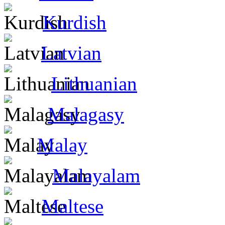
Kurdish
Latvian
Lithuanian
Malagasy
Malay
Malayalam
Maltese