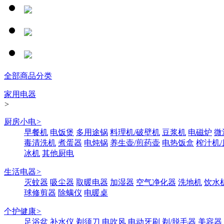
全部商品分类
家用电器
>
厨房小电
>
早餐机
电饭煲
多用途锅
料理机/破壁机
豆浆机
电磁炉
微
毒清洗机
煮蛋器
电炖锅
养生壶/煎药壶
电热饭盒
榨汁机
冰机
其他厨电
生活电器
>
灭蚊器
吸尘器
取暖电器
加湿器
空气净化器
洗地机
饮水
球修剪器
除螨仪
电暖桌
个护健康
>
足浴盆
补水仪
剃须刀
电吹风
电动牙刷
剃/脱毛器
美容器