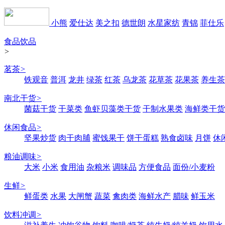
小熊
爱仕达
美之扣
德世朗
水星家纺
青锦
菲仕乐
食品饮品
>
茗茶
>
铁观音
普洱
龙井
绿茶
红茶
乌龙茶
花草茶
花果茶
养生茶
南北干货
>
菌菇干货
干菜类
鱼虾贝藻类干货
干制水果类
海鲜类干货
休闲食品
>
坚果炒货
肉干肉脯
蜜饯果干
饼干蛋糕
熟食卤味
月饼
休
粮油调味
>
大米
小米
食用油
杂粮米
调味品
方便食品
面份/小麦粉
生鲜
>
鲜蛋类
水果
大闸蟹
蔬菜
禽肉类
海鲜水产
腊味
鲜玉米
饮料冲调
>