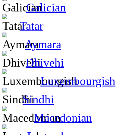
Galician
Tatar
Aymara
Dhivehi
Luxembourgish
Sindhi
Macedonian