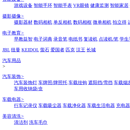
游戏设备
智能手环
智能手表
VR眼镜
健康监测
智能家居
摄影摄像
>
摄影器材
数码相机
单反相机
数码相框
微单相机
拍立得
电子教育
>
早教益智
电子词典
录音笔
电纸书
复读机
点读机/笔
学生
JBL
纽曼
KEIDOL
萤石
爱国者
匹克
汉王
长城
汽车用品
>
汽车装饰
>
汽车装饰灯
车牌照/牌照托
车载挂钩
遮阳挡/雪挡
车载烟
车用收纳袋/盒
车载电器
>
行车记录仪
车载吸尘器
车载净化器
车载生活电器
充电器
美容清洗
>
清洁剂
洗车毛巾