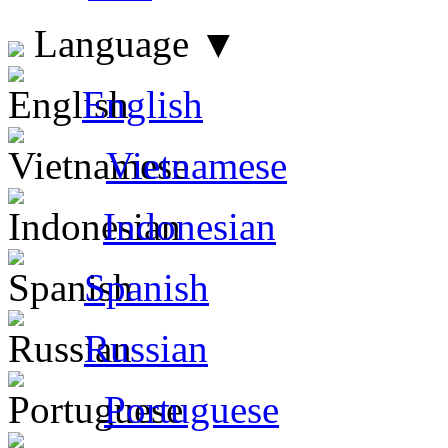
Language
▼
English
Vietnamese
Indonesian
Spanish
Russian
Portuguese