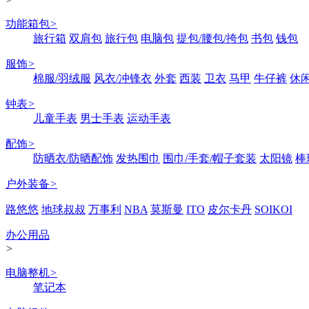
功能箱包
>
旅行箱
双肩包
旅行包
电脑包
提包/腰包/挎包
书包
钱包
服饰
>
棉服/羽绒服
风衣/冲锋衣
外套
西装
卫衣
马甲
牛仔裤
休
钟表
>
儿童手表
男士手表
运动手表
配饰
>
防晒衣/防晒配饰
发热围巾
围巾/手套/帽子套装
太阳镜
棒
户外装备
>
路悠悠
地球叔叔
万事利
NBA
莫斯曼
ITO
皮尔卡丹
SOIKOI
办公用品
>
电脑整机
>
笔记本