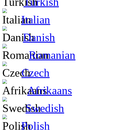
Turkish
Italian
Danish
Romanian
Czech
Afrikaans
Swedish
Polish