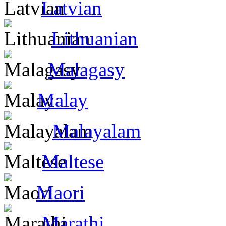
Latvian
Lithuanian
Malagasy
Malay
Malayalam
Maltese
Maori
Marathi