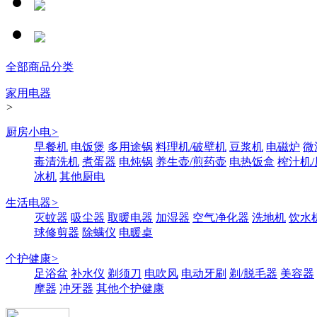
全部商品分类
家用电器
>
厨房小电
>
早餐机
电饭煲
多用途锅
料理机/破壁机
豆浆机
电磁炉
微
毒清洗机
煮蛋器
电炖锅
养生壶/煎药壶
电热饭盒
榨汁机
冰机
其他厨电
生活电器
>
灭蚊器
吸尘器
取暖电器
加湿器
空气净化器
洗地机
饮水
球修剪器
除螨仪
电暖桌
个护健康
>
足浴盆
补水仪
剃须刀
电吹风
电动牙刷
剃/脱毛器
美容器
摩器
冲牙器
其他个护健康