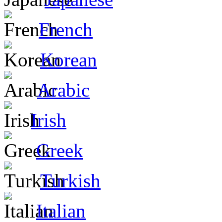
French
Korean
Arabic
Irish
Greek
Turkish
Italian