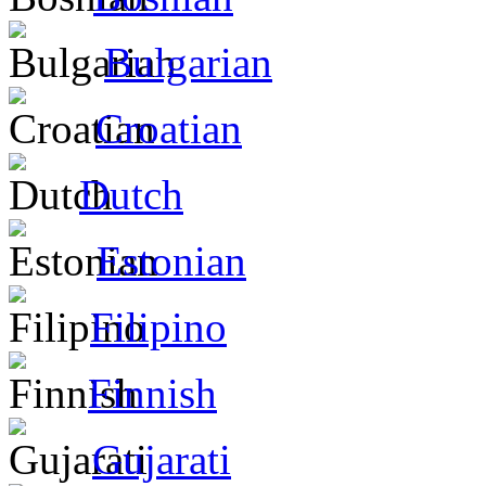
Bulgarian
Croatian
Dutch
Estonian
Filipino
Finnish
Gujarati