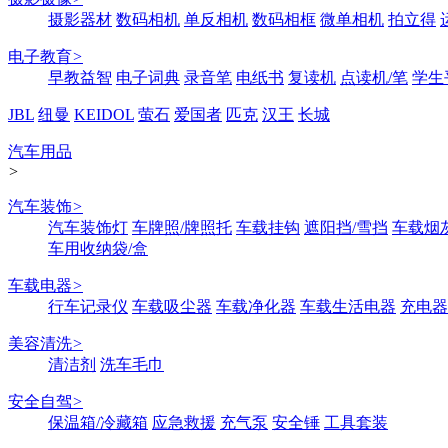
摄影器材
数码相机
单反相机
数码相框
微单相机
拍立得
电子教育
>
早教益智
电子词典
录音笔
电纸书
复读机
点读机/笔
学生
JBL
纽曼
KEIDOL
萤石
爱国者
匹克
汉王
长城
汽车用品
>
汽车装饰
>
汽车装饰灯
车牌照/牌照托
车载挂钩
遮阳挡/雪挡
车载烟
车用收纳袋/盒
车载电器
>
行车记录仪
车载吸尘器
车载净化器
车载生活电器
充电器
美容清洗
>
清洁剂
洗车毛巾
安全自驾
>
保温箱/冷藏箱
应急救援
充气泵
安全锤
工具套装