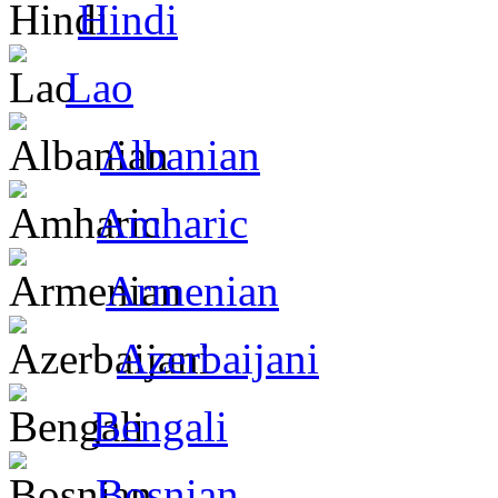
Hindi
Lao
Albanian
Amharic
Armenian
Azerbaijani
Bengali
Bosnian