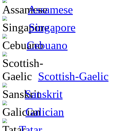
Assamese
Singapore
Cebuano
Scottish-Gaelic
Sanskrit
Galician
Tatar