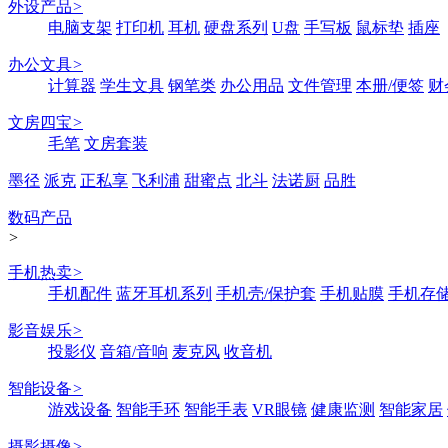
外设产品
>
电脑支架
打印机
耳机
硬盘系列
U盘
手写板
鼠标垫
插座
办公文具
>
计算器
学生文具
钢笔类
办公用品
文件管理
本册/便签
财
文房四宝
>
毛笔
文房套装
墨径
派克
正私享
飞利浦
甜蜜点
北斗
法诺厨
品胜
数码产品
>
手机热卖
>
手机配件
蓝牙耳机系列
手机壳/保护套
手机贴膜
手机存
影音娱乐
>
投影仪
音箱/音响
麦克风
收音机
智能设备
>
游戏设备
智能手环
智能手表
VR眼镜
健康监测
智能家居
摄影摄像
>