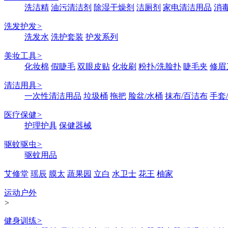
洗洁精
油污清洁剂
除湿干燥剂
洁厕剂
家电清洁用品
消
洗发护发
>
洗发水
洗护套装
护发系列
美妆工具
>
化妆棉
假睫毛
双眼皮贴
化妆刷
粉扑/洗脸扑
睫毛夹
修眉
清洁用具
>
一次性清洁用品
垃圾桶
拖把
脸盆/水桶
抹布/百洁布
手套
医疗保健
>
护理护具
保健器械
驱蚊驱虫
>
驱蚊用品
艾修堂
瑶辰
膜太
蔬果园
立白
水卫士
花王
柚家
运动户外
>
健身训练
>