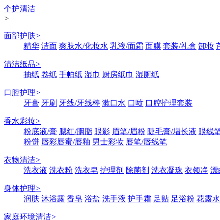
个护清洁
>
面部护肤
>
精华
洁面
爽肤水/化妆水
乳液/面霜
面膜
套装/礼盒
卸妆
清洁纸品
>
抽纸
卷纸
手帕纸
湿巾
厨房纸巾
湿厕纸
口腔护理
>
牙膏
牙刷
牙线/牙线棒
漱口水
口喷
口腔护理套装
香水彩妆
>
粉底液/膏
腮红/胭脂
眼影
眉笔/眉粉
睫毛膏/增长液
眼线笔
粉饼
唇彩唇蜜/唇釉
男士彩妆
唇笔/唇线笔
衣物清洁
>
洗衣液
洗衣粉
洗衣皂
护理剂
除菌剂
洗衣凝珠
衣领净
漂
身体护理
>
润肤
沐浴露
香皂
浴盐
洗手液
护手霜
足贴
足浴粉
花露水
家庭环境清洁
>