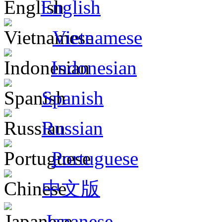
English
Vietnamese
Indonesian
Spanish
Russian
Portuguese
中文版
Japanese