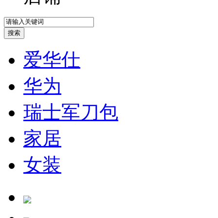
爱华仕
华为
瑞士军刀包
家居
女装