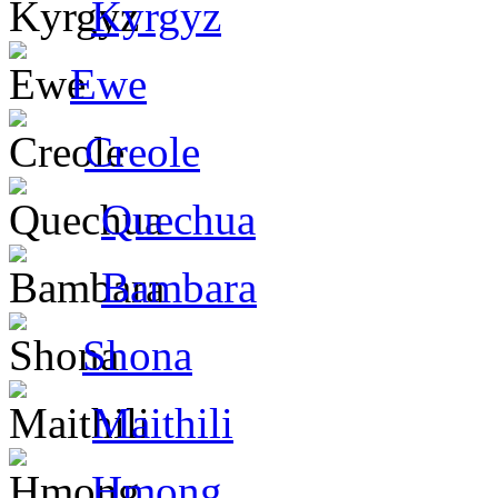
Kyrgyz
Ewe
Creole
Quechua
Bambara
Shona
Maithili
Hmong