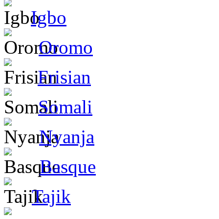
Igbo
Oromo
Frisian
Somali
Nyanja
Basque
Tajik