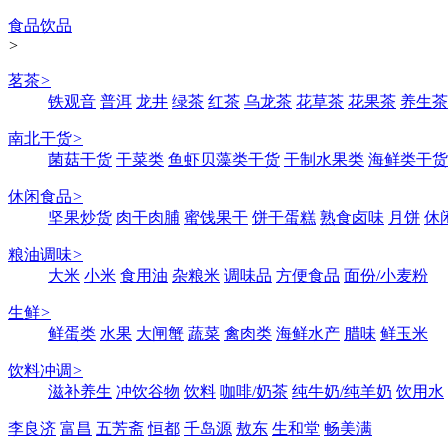
食品饮品
>
茗茶
>
铁观音
普洱
龙井
绿茶
红茶
乌龙茶
花草茶
花果茶
养生茶
南北干货
>
菌菇干货
干菜类
鱼虾贝藻类干货
干制水果类
海鲜类干货
休闲食品
>
坚果炒货
肉干肉脯
蜜饯果干
饼干蛋糕
熟食卤味
月饼
休
粮油调味
>
大米
小米
食用油
杂粮米
调味品
方便食品
面份/小麦粉
生鲜
>
鲜蛋类
水果
大闸蟹
蔬菜
禽肉类
海鲜水产
腊味
鲜玉米
饮料冲调
>
滋补养生
冲饮谷物
饮料
咖啡/奶茶
纯牛奶/纯羊奶
饮用水
李良济
富昌
五芳斋
恒都
千岛源
敖东
生和堂
畅美满