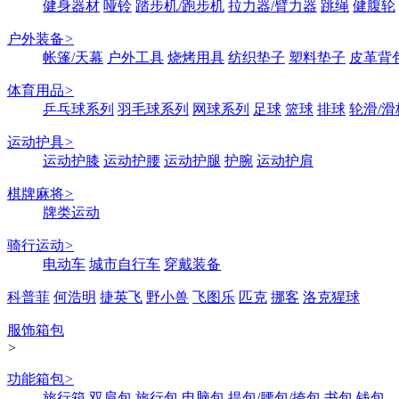
健身器材
哑铃
踏步机/跑步机
拉力器/臂力器
跳绳
健腹轮
户外装备
>
帐篷/天幕
户外工具
烧烤用具
纺织垫子
塑料垫子
皮革背
体育用品
>
乒乓球系列
羽毛球系列
网球系列
足球
篮球
排球
轮滑/滑
运动护具
>
运动护膝
运动护腰
运动护腿
护腕
运动护肩
棋牌麻将
>
牌类运动
骑行运动
>
电动车
城市自行车
穿戴装备
科普菲
何浩明
捷英飞
野小兽
飞图乐
匹克
挪客
洛克猩球
服饰箱包
>
功能箱包
>
旅行箱
双肩包
旅行包
电脑包
提包/腰包/挎包
书包
钱包