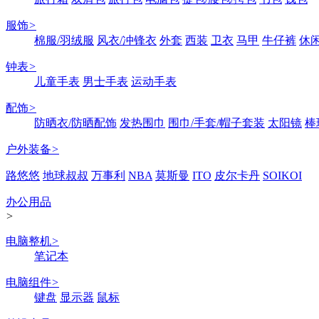
服饰
>
棉服/羽绒服
风衣/冲锋衣
外套
西装
卫衣
马甲
牛仔裤
休
钟表
>
儿童手表
男士手表
运动手表
配饰
>
防晒衣/防晒配饰
发热围巾
围巾/手套/帽子套装
太阳镜
棒
户外装备
>
路悠悠
地球叔叔
万事利
NBA
莫斯曼
ITO
皮尔卡丹
SOIKOI
办公用品
>
电脑整机
>
笔记本
电脑组件
>
键盘
显示器
鼠标