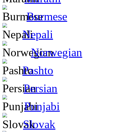
Burmese
Nepali
Norwegian
Pashto
Persian
Punjabi
Slovak