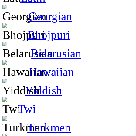
Georgian
Bhojpuri
Belarusian
Hawaiian
Yiddish
Twi
Turkmen