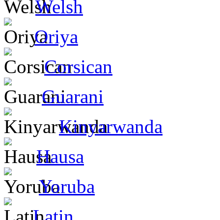
Welsh
Oriya
Corsican
Guarani
Kinyarwanda
Hausa
Yoruba
Latin