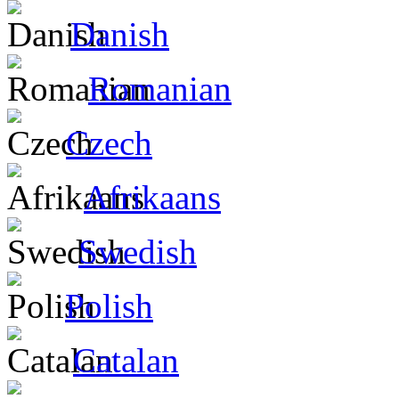
Danish
Romanian
Czech
Afrikaans
Swedish
Polish
Catalan