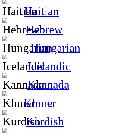
Haitian
Hebrew
Hungarian
Icelandic
Kannada
Khmer
Kurdish