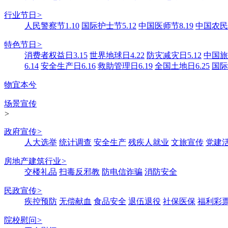
行业节日
>
人民警察节1.10
国际护士节5.12
中国医师节8.19
中国农民丰
特色节日
>
消费者权益日3.15
世界地球日4.22
防灾减灾日5.12
中国旅游
6.14
安全生产日6.16
救助管理日6.19
全国土地日6.25
国际
物宜本兮
场景宣传
>
政府宣传
>
人大选举
统计调查
安全生产
残疾人就业
文旅宣传
党建
房地产建筑行业
>
交楼礼品
扫毒反邪教
防电信诈骗
消防安全
民政宣传
>
疾控预防
无偿献血
食品安全
退伍退役
社保医保
福利彩
院校慰问
>