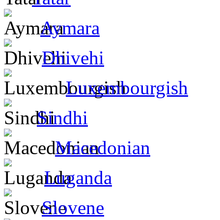
Aymara
Dhivehi
Luxembourgish
Sindhi
Macedonian
Luganda
Slovene