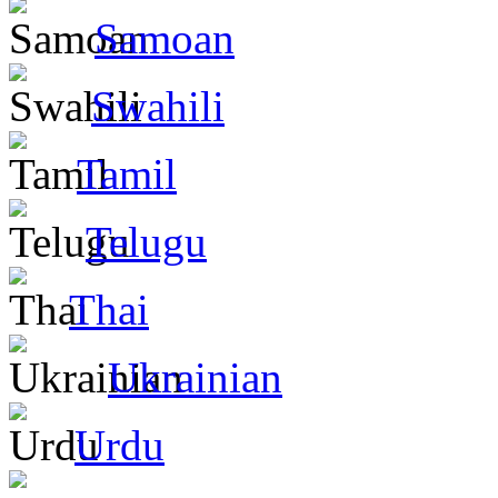
Samoan
Swahili
Tamil
Telugu
Thai
Ukrainian
Urdu