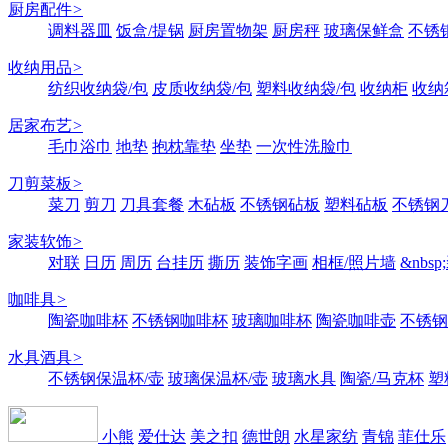
厨房配件
>
调料器皿
饭盒/提锅
厨房置物架
厨房秤
玻璃保鲜盒
不锈
收纳用品
>
纺织收纳袋/包
皮质收纳袋/包
塑料收纳袋/包
收纳柜
收纳
居家布艺
>
毛巾浴巾
地垫
抱枕靠垫
坐垫
一次性洗脸巾
刀剪菜板
>
菜刀
剪刀
刀具套餐
木砧板
不锈钢砧板
塑料砧板
不锈钢刀
家装软饰
>
对联
日历
周历
台挂历
撕历
装饰字画
相框/照片墙
&nbs
咖啡具
>
陶瓷咖啡杯
不锈钢咖啡杯
玻璃咖啡杯
陶瓷咖啡壶
不锈钢
水具酒具
>
不锈钢保温杯/壶
玻璃保温杯/壶
玻璃水具
陶瓷/马克杯
塑
小熊
爱仕达
美之扣
德世朗
水星家纺
青锦
菲仕乐