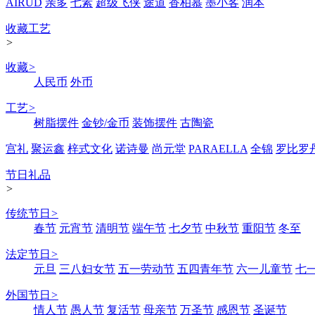
AIRUD
亲多
七素
超级飞侠
途道
香柏慕
墨小客
润本
收藏工艺
>
收藏
>
人民币
外币
工艺
>
树脂摆件
金钞/金币
装饰摆件
古陶瓷
宫礼
聚运鑫
梓式文化
诺诗曼
尚元堂
PARAELLA
全锦
罗比罗
节日礼品
>
传统节日
>
春节
元宵节
清明节
端午节
七夕节
中秋节
重阳节
冬至
法定节日
>
元旦
三八妇女节
五一劳动节
五四青年节
六一儿童节
七
外国节日
>
情人节
愚人节
复活节
母亲节
万圣节
感恩节
圣诞节