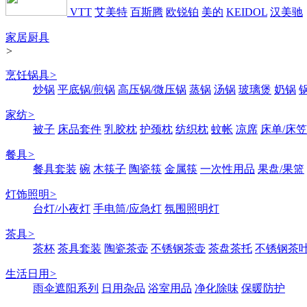
VTT
艾美特
百斯腾
欧锐铂
美的
KEIDOL
汉美驰
家居厨具
>
烹饪锅具
>
炒锅
平底锅/煎锅
高压锅/微压锅
蒸锅
汤锅
玻璃煲
奶锅
家纺
>
被子
床品套件
乳胶枕
护颈枕
纺织枕
蚊帐
凉席
床单/床笠
餐具
>
餐具套装
碗
木筷子
陶瓷筷
金属筷
一次性用品
果盘/果篮
灯饰照明
>
台灯/小夜灯
手电筒/应急灯
氛围照明灯
茶具
>
茶杯
茶具套装
陶瓷茶壶
不锈钢茶壶
茶盘茶托
不锈钢茶
生活日用
>
雨伞遮阳系列
日用杂品
浴室用品
净化除味
保暖防护