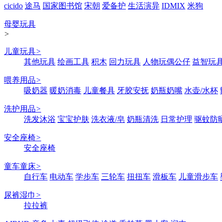
cicido
途马
国家图书馆
宋朝
爱备护
生活演异
IDMIX
米狗
母婴玩具
>
儿童玩具
>
其他玩具
绘画工具
积木
回力玩具
人物玩偶公仔
益智玩
喂养用品
>
吸奶器
暖奶消毒
儿童餐具
牙胶安抚
奶瓶奶嘴
水壶/水杯
洗护用品
>
洗发沐浴
宝宝护肤
洗衣液/皂
奶瓶清洗
日常护理
驱蚊防
安全座椅
>
安全座椅
童车童床
>
自行车
电动车
学步车
三轮车
扭扭车
滑板车
儿童滑步车
尿裤湿巾
>
拉拉裤