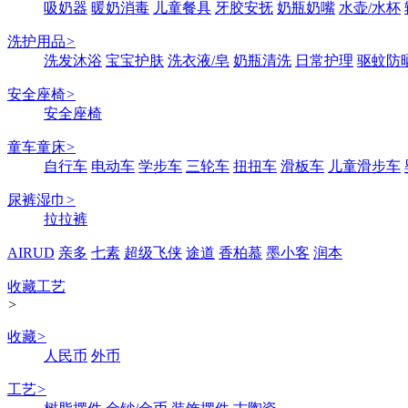
吸奶器
暖奶消毒
儿童餐具
牙胶安抚
奶瓶奶嘴
水壶/水杯
洗护用品
>
洗发沐浴
宝宝护肤
洗衣液/皂
奶瓶清洗
日常护理
驱蚊防
安全座椅
>
安全座椅
童车童床
>
自行车
电动车
学步车
三轮车
扭扭车
滑板车
儿童滑步车
尿裤湿巾
>
拉拉裤
AIRUD
亲多
七素
超级飞侠
途道
香柏慕
墨小客
润本
收藏工艺
>
收藏
>
人民币
外币
工艺
>