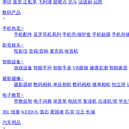
墨径
派克
正私享
飞利浦
甜蜜点
北斗
法诺厨
品胜
数码产品
>
手机热卖
>
手机配件
蓝牙耳机系列
手机壳/保护套
手机贴膜
手机存
影音娱乐
>
投影仪
音箱/音响
麦克风
收音机
智能设备
>
游戏设备
智能手环
智能手表
VR眼镜
健康监测
智能家居
摄影摄像
>
摄影器材
数码相机
单反相机
数码相框
微单相机
拍立得
电子教育
>
早教益智
电子词典
录音笔
电纸书
复读机
点读机/笔
学生
JBL
纽曼
KEIDOL
萤石
爱国者
匹克
汉王
长城
汽车用品
>