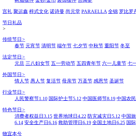
树脂摆件
金钞/金币
装饰摆件
古陶瓷
宫礼
聚运鑫
梓式文化
诺诗曼
尚元堂
PARAELLA
全锦
罗比罗
节日礼品
>
传统节日
>
春节
元宵节
清明节
端午节
七夕节
中秋节
重阳节
冬至
法定节日
>
元旦
三八妇女节
五一劳动节
五四青年节
六一儿童节
七
外国节日
>
情人节
愚人节
复活节
母亲节
万圣节
感恩节
圣诞节
行业节日
>
人民警察节1.10
国际护士节5.12
中国医师节8.19
中国农民丰
特色节日
>
消费者权益日3.15
世界地球日4.22
防灾减灾日5.12
中国旅游
6.14
安全生产日6.16
救助管理日6.19
全国土地日6.25
国际
物宜本兮