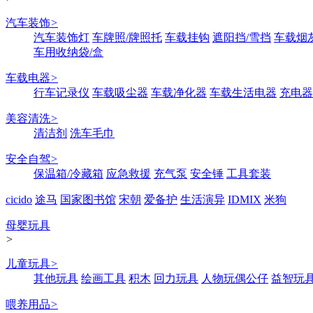
汽车装饰
>
汽车装饰灯
车牌照/牌照托
车载挂钩
遮阳挡/雪挡
车载烟
车用收纳袋/盒
车载电器
>
行车记录仪
车载吸尘器
车载净化器
车载生活电器
充电器
美容清洗
>
清洁剂
洗车毛巾
安全自驾
>
保温箱/冷藏箱
应急救援
充气泵
安全锤
工具套装
cicido
途马
国家图书馆
宋朝
爱备护
生活演异
IDMIX
米狗
母婴玩具
>
儿童玩具
>
其他玩具
绘画工具
积木
回力玩具
人物玩偶公仔
益智玩
喂养用品
>