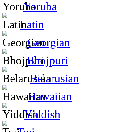
Yoruba
Latin
Georgian
Bhojpuri
Belarusian
Hawaiian
Yiddish