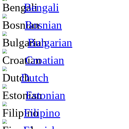
Bengali
Bosnian
Bulgarian
Croatian
Dutch
Estonian
Filipino