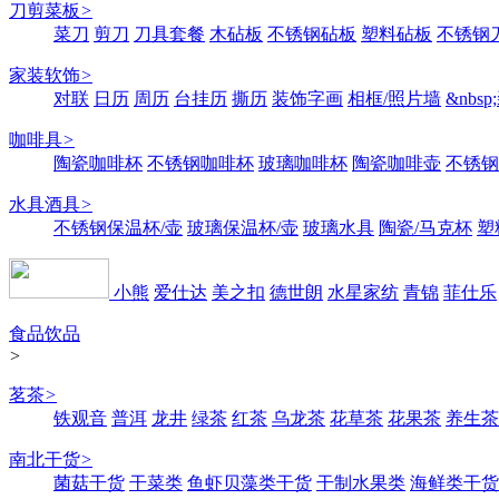
刀剪菜板
>
菜刀
剪刀
刀具套餐
木砧板
不锈钢砧板
塑料砧板
不锈钢刀
家装软饰
>
对联
日历
周历
台挂历
撕历
装饰字画
相框/照片墙
&nbs
咖啡具
>
陶瓷咖啡杯
不锈钢咖啡杯
玻璃咖啡杯
陶瓷咖啡壶
不锈钢
水具酒具
>
不锈钢保温杯/壶
玻璃保温杯/壶
玻璃水具
陶瓷/马克杯
塑
小熊
爱仕达
美之扣
德世朗
水星家纺
青锦
菲仕乐
食品饮品
>
茗茶
>
铁观音
普洱
龙井
绿茶
红茶
乌龙茶
花草茶
花果茶
养生茶
南北干货
>
菌菇干货
干菜类
鱼虾贝藻类干货
干制水果类
海鲜类干货