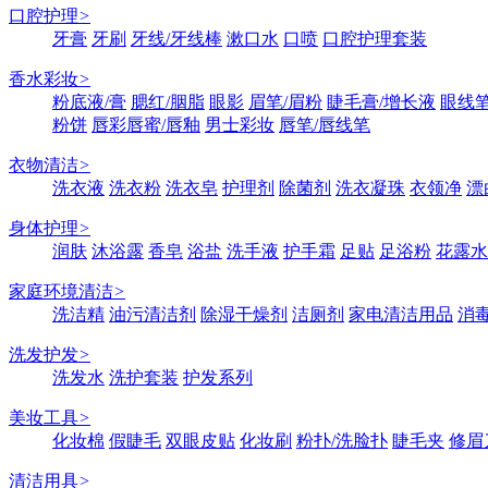
口腔护理
>
牙膏
牙刷
牙线/牙线棒
漱口水
口喷
口腔护理套装
香水彩妆
>
粉底液/膏
腮红/胭脂
眼影
眉笔/眉粉
睫毛膏/增长液
眼线笔
粉饼
唇彩唇蜜/唇釉
男士彩妆
唇笔/唇线笔
衣物清洁
>
洗衣液
洗衣粉
洗衣皂
护理剂
除菌剂
洗衣凝珠
衣领净
漂
身体护理
>
润肤
沐浴露
香皂
浴盐
洗手液
护手霜
足贴
足浴粉
花露水
家庭环境清洁
>
洗洁精
油污清洁剂
除湿干燥剂
洁厕剂
家电清洁用品
消
洗发护发
>
洗发水
洗护套装
护发系列
美妆工具
>
化妆棉
假睫毛
双眼皮贴
化妆刷
粉扑/洗脸扑
睫毛夹
修眉
清洁用具
>