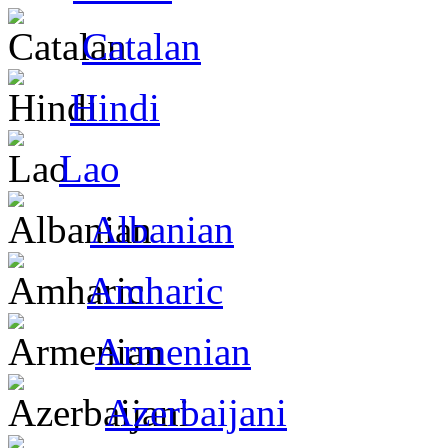
Catalan
Hindi
Lao
Albanian
Amharic
Armenian
Azerbaijani