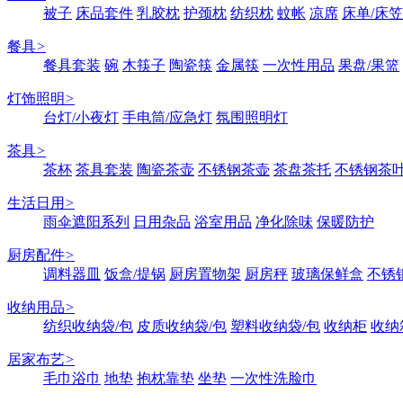
被子
床品套件
乳胶枕
护颈枕
纺织枕
蚊帐
凉席
床单/床笠
餐具
>
餐具套装
碗
木筷子
陶瓷筷
金属筷
一次性用品
果盘/果篮
灯饰照明
>
台灯/小夜灯
手电筒/应急灯
氛围照明灯
茶具
>
茶杯
茶具套装
陶瓷茶壶
不锈钢茶壶
茶盘茶托
不锈钢茶
生活日用
>
雨伞遮阳系列
日用杂品
浴室用品
净化除味
保暖防护
厨房配件
>
调料器皿
饭盒/提锅
厨房置物架
厨房秤
玻璃保鲜盒
不锈
收纳用品
>
纺织收纳袋/包
皮质收纳袋/包
塑料收纳袋/包
收纳柜
收纳
居家布艺
>
毛巾浴巾
地垫
抱枕靠垫
坐垫
一次性洗脸巾