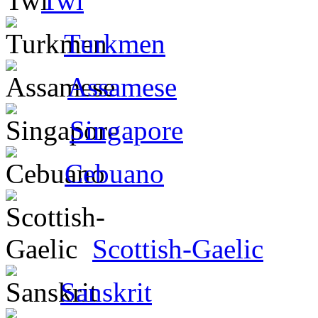
Twi
Turkmen
Assamese
Singapore
Cebuano
Scottish-Gaelic
Sanskrit