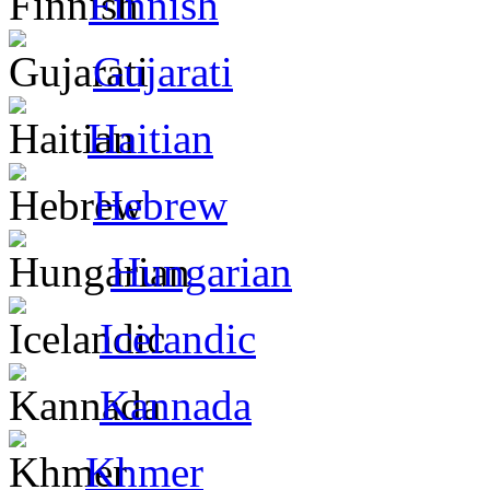
Finnish
Gujarati
Haitian
Hebrew
Hungarian
Icelandic
Kannada
Khmer