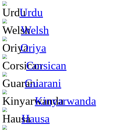
Urdu
Welsh
Oriya
Corsican
Guarani
Kinyarwanda
Hausa