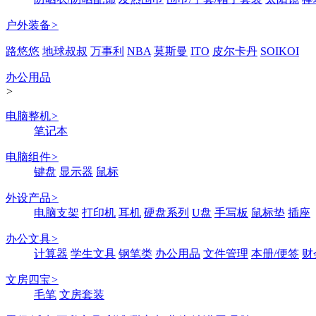
户外装备
>
路悠悠
地球叔叔
万事利
NBA
莫斯曼
ITO
皮尔卡丹
SOIKOI
办公用品
>
电脑整机
>
笔记本
电脑组件
>
键盘
显示器
鼠标
外设产品
>
电脑支架
打印机
耳机
硬盘系列
U盘
手写板
鼠标垫
插座
办公文具
>
计算器
学生文具
钢笔类
办公用品
文件管理
本册/便签
财
文房四宝
>
毛笔
文房套装