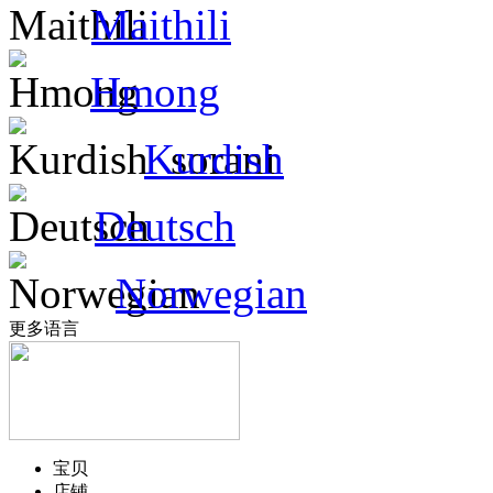
Maithili
Hmong
Kurdish
Deutsch
Norwegian
更多语言
宝贝
店铺