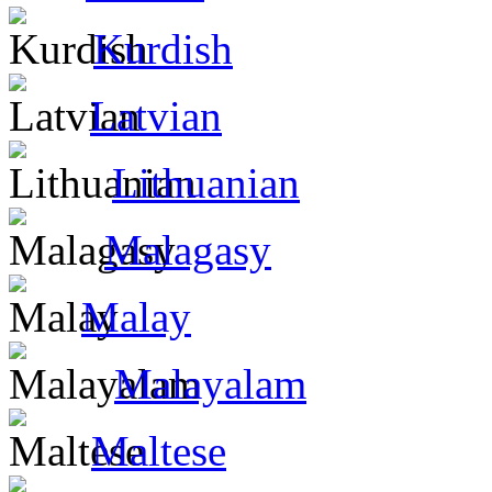
Kurdish
Latvian
Lithuanian
Malagasy
Malay
Malayalam
Maltese