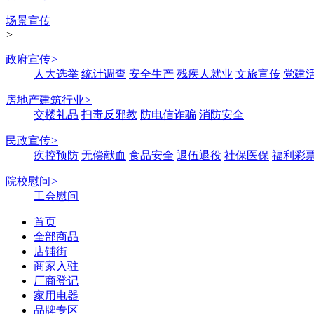
场景宣传
>
政府宣传
>
人大选举
统计调查
安全生产
残疾人就业
文旅宣传
党建
房地产建筑行业
>
交楼礼品
扫毒反邪教
防电信诈骗
消防安全
民政宣传
>
疾控预防
无偿献血
食品安全
退伍退役
社保医保
福利彩
院校慰问
>
工会慰问
首页
全部商品
店铺街
商家入驻
厂商登记
家用电器
品牌专区