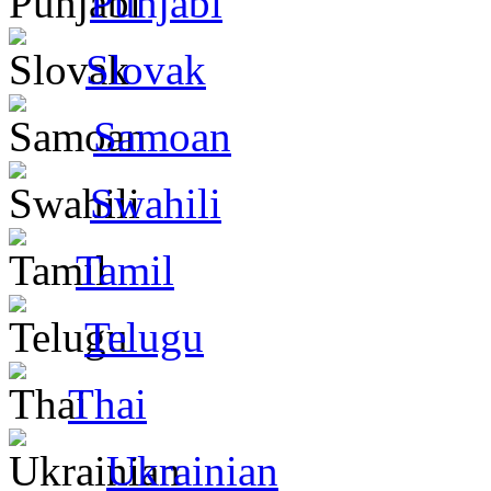
Punjabi
Slovak
Samoan
Swahili
Tamil
Telugu
Thai
Ukrainian