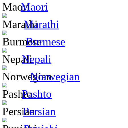
Maori
Marathi
Burmese
Nepali
Norwegian
Pashto
Persian