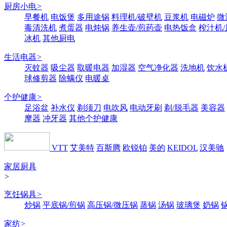
厨房小电
>
早餐机
电饭煲
多用途锅
料理机/破壁机
豆浆机
电磁炉
微
毒清洗机
煮蛋器
电炖锅
养生壶/煎药壶
电热饭盒
榨汁机
冰机
其他厨电
生活电器
>
灭蚊器
吸尘器
取暖电器
加湿器
空气净化器
洗地机
饮水
球修剪器
除螨仪
电暖桌
个护健康
>
足浴盆
补水仪
剃须刀
电吹风
电动牙刷
剃/脱毛器
美容器
摩器
冲牙器
其他个护健康
VTT
艾美特
百斯腾
欧锐铂
美的
KEIDOL
汉美驰
家居厨具
>
烹饪锅具
>
炒锅
平底锅/煎锅
高压锅/微压锅
蒸锅
汤锅
玻璃煲
奶锅
家纺
>