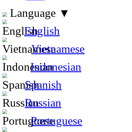
Language
▼
English
Vietnamese
Indonesian
Spanish
Russian
Portuguese