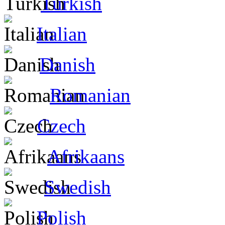
Turkish
Italian
Danish
Romanian
Czech
Afrikaans
Swedish
Polish