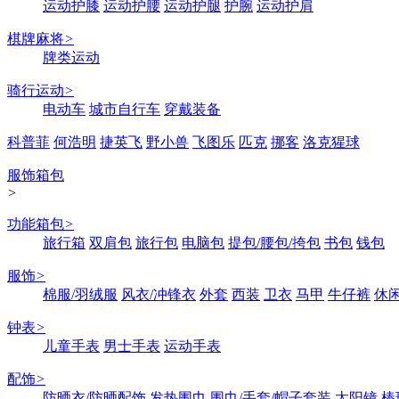
运动护膝
运动护腰
运动护腿
护腕
运动护肩
棋牌麻将
>
牌类运动
骑行运动
>
电动车
城市自行车
穿戴装备
科普菲
何浩明
捷英飞
野小兽
飞图乐
匹克
挪客
洛克猩球
服饰箱包
>
功能箱包
>
旅行箱
双肩包
旅行包
电脑包
提包/腰包/挎包
书包
钱包
服饰
>
棉服/羽绒服
风衣/冲锋衣
外套
西装
卫衣
马甲
牛仔裤
休
钟表
>
儿童手表
男士手表
运动手表
配饰
>
防晒衣/防晒配饰
发热围巾
围巾/手套/帽子套装
太阳镜
棒