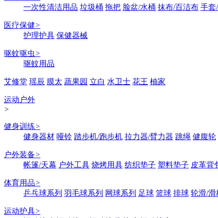
一次性清洁用品
垃圾桶
拖把
脸盆/水桶
抹布/百洁布
手套
医疗保健
>
护理护具
保健器械
驱蚊驱虫
>
驱蚊用品
艾修堂
瑶辰
膜太
蔬果园
立白
水卫士
花王
柚家
运动户外
>
健身训练
>
健身器材
哑铃
踏步机/跑步机
拉力器/臂力器
跳绳
健腹轮
户外装备
>
帐篷/天幕
户外工具
烧烤用具
纺织垫子
塑料垫子
皮革背
体育用品
>
乒乓球系列
羽毛球系列
网球系列
足球
篮球
排球
轮滑/滑
运动护具
>