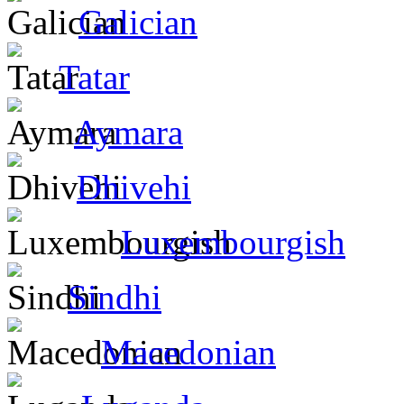
Galician
Tatar
Aymara
Dhivehi
Luxembourgish
Sindhi
Macedonian