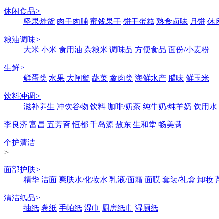
休闲食品
>
坚果炒货
肉干肉脯
蜜饯果干
饼干蛋糕
熟食卤味
月饼
休
粮油调味
>
大米
小米
食用油
杂粮米
调味品
方便食品
面份/小麦粉
生鲜
>
鲜蛋类
水果
大闸蟹
蔬菜
禽肉类
海鲜水产
腊味
鲜玉米
饮料冲调
>
滋补养生
冲饮谷物
饮料
咖啡/奶茶
纯牛奶/纯羊奶
饮用水
李良济
富昌
五芳斋
恒都
千岛源
敖东
生和堂
畅美满
个护清洁
>
面部护肤
>
精华
洁面
爽肤水/化妆水
乳液/面霜
面膜
套装/礼盒
卸妆
清洁纸品
>
抽纸
卷纸
手帕纸
湿巾
厨房纸巾
湿厕纸