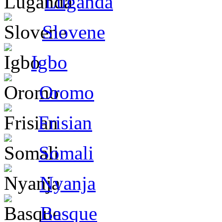
Luganda
Slovene
Igbo
Oromo
Frisian
Somali
Nyanja
Basque