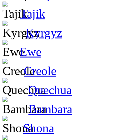
Tajik
Kyrgyz
Ewe
Creole
Quechua
Bambara
Shona