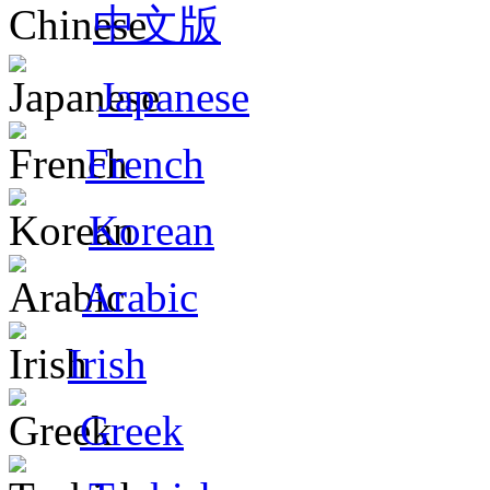
中文版
Japanese
French
Korean
Arabic
Irish
Greek