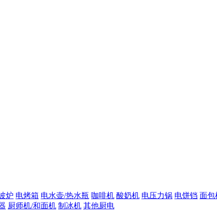
波炉
电烤箱
电水壶/热水瓶
咖啡机
酸奶机
电压力锅
电饼铛
面包
器
厨师机/和面机
制冰机
其他厨电