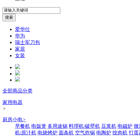
爱华仕
华为
瑞士军刀包
家居
女装
全部商品分类
家用电器
>
厨房小电
>
早餐机
电饭煲
多用途锅
料理机/破壁机
豆浆机
电磁炉
微
机/原汁机
电烧烤炉
面条机
空气炸锅
电陶炉
绞肉机
打蛋