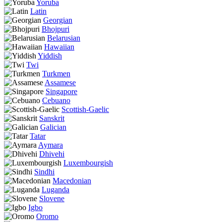
Yoruba
Latin
Georgian
Bhojpuri
Belarusian
Hawaiian
Yiddish
Twi
Turkmen
Assamese
Singapore
Cebuano
Scottish-Gaelic
Sanskrit
Galician
Tatar
Aymara
Dhivehi
Luxembourgish
Sindhi
Macedonian
Luganda
Slovene
Igbo
Oromo