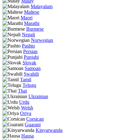
Malay
Malayalam
Maltese
Maori
Marathi
Burmese
Nepali
Norwegian
Pashto
Persian
Punjabi
Slovak
Samoan
Swahili
Tamil
Telugu
Thai
Ukrainian
Urdu
Welsh
Oriya
Corsican
Guarani
Kinyarwanda
Hausa