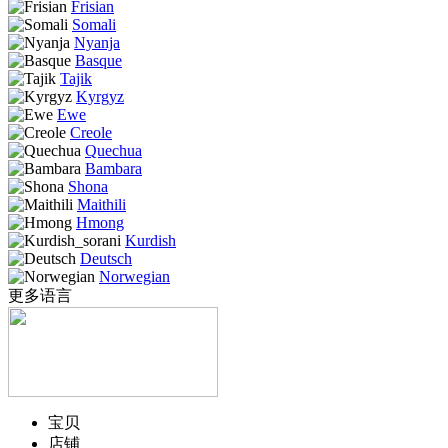
Frisian
Somali
Nyanja
Basque
Tajik
Kyrgyz
Ewe
Creole
Quechua
Bambara
Shona
Maithili
Hmong
Kurdish
Deutsch
Norwegian
更多语言
宝贝
店铺