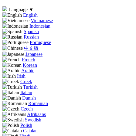
Language
▼
English
Vietnamese
Indonesian
Spanish
Russian
Portuguese
中文版
Japanese
French
Korean
Arabic
Irish
Greek
Turkish
Italian
Danish
Romanian
Czech
Afrikaans
Swedish
Polish
Catalan