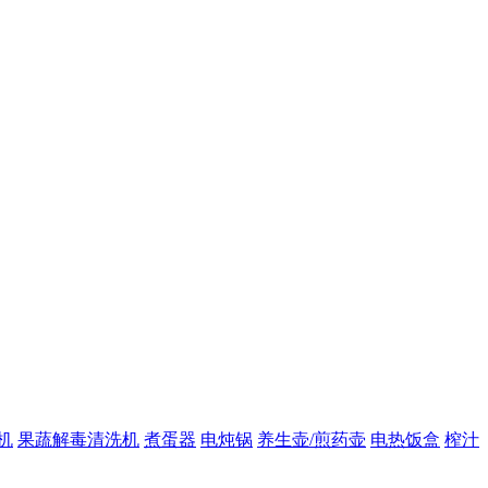
机
果蔬解毒清洗机
煮蛋器
电炖锅
养生壶/煎药壶
电热饭盒
榨汁