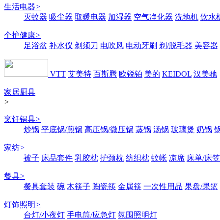
生活电器
>
灭蚊器
吸尘器
取暖电器
加湿器
空气净化器
洗地机
饮水
个护健康
>
足浴盆
补水仪
剃须刀
电吹风
电动牙刷
剃/脱毛器
美容器
VTT
艾美特
百斯腾
欧锐铂
美的
KEIDOL
汉美驰
家居厨具
>
烹饪锅具
>
炒锅
平底锅/煎锅
高压锅/微压锅
蒸锅
汤锅
玻璃煲
奶锅
家纺
>
被子
床品套件
乳胶枕
护颈枕
纺织枕
蚊帐
凉席
床单/床笠
餐具
>
餐具套装
碗
木筷子
陶瓷筷
金属筷
一次性用品
果盘/果篮
灯饰照明
>
台灯/小夜灯
手电筒/应急灯
氛围照明灯