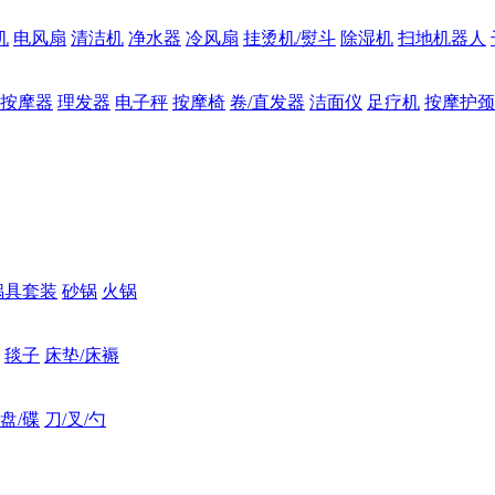
机
电风扇
清洁机
净水器
冷风扇
挂烫机/熨斗
除湿机
扫地机器人
按摩器
理发器
电子秤
按摩椅
卷/直发器
洁面仪
足疗机
按摩护颈
锅具套装
砂锅
火锅
毯子
床垫/床褥
盘/碟
刀/叉/勺