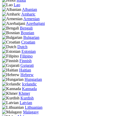
Hindi
Lao
Albanian
Amharic
Armenian
Azerbaijani
Bengali
Bosnian
Bulgarian
Croatian
Dutch
Estonian
Filipino
Finnish
Gujarati
Haitian
Hebrew
Hungarian
Icelandic
Kannada
Khmer
Kurdish
Latvian
Lithuanian
Malagasy