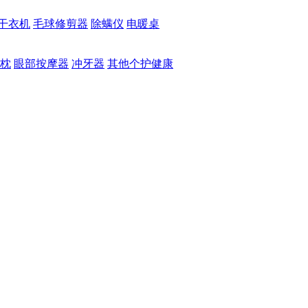
干衣机
毛球修剪器
除螨仪
电暖桌
枕
眼部按摩器
冲牙器
其他个护健康