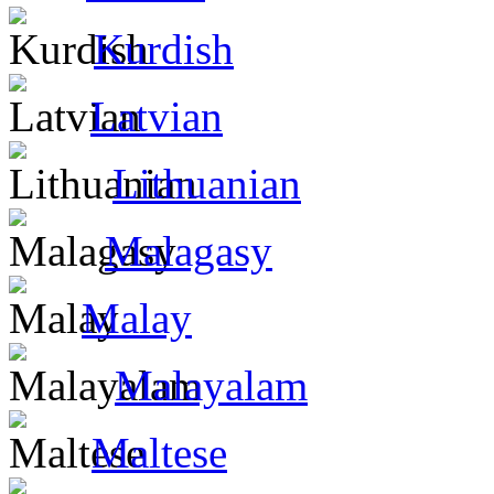
Kurdish
Latvian
Lithuanian
Malagasy
Malay
Malayalam
Maltese