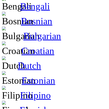
Bengali
Bosnian
Bulgarian
Croatian
Dutch
Estonian
Filipino