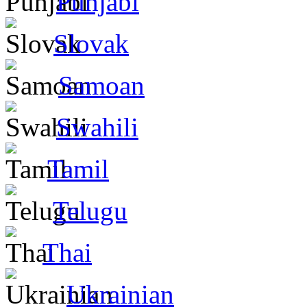
Punjabi
Slovak
Samoan
Swahili
Tamil
Telugu
Thai
Ukrainian