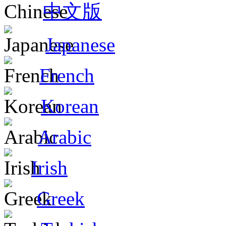
中文版
Japanese
French
Korean
Arabic
Irish
Greek