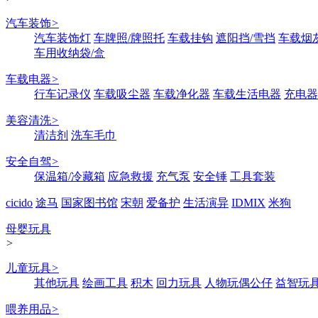
汽车装饰
>
汽车装饰灯
车牌照/牌照托
车载挂钩
遮阳挡/雪挡
车载烟
车用收纳袋/盒
车载电器
>
行车记录仪
车载吸尘器
车载净化器
车载生活电器
充电器
美容清洗
>
清洁剂
洗车毛巾
安全自驾
>
保温箱/冷藏箱
应急救援
充气泵
安全锤
工具套装
cicido
途马
国家图书馆
宋朝
爱备护
生活演异
IDMIX
米狗
母婴玩具
>
儿童玩具
>
其他玩具
绘画工具
积木
回力玩具
人物玩偶公仔
益智玩
喂养用品
>