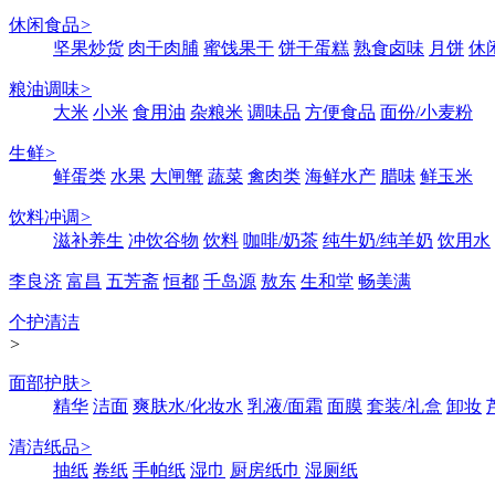
休闲食品
>
坚果炒货
肉干肉脯
蜜饯果干
饼干蛋糕
熟食卤味
月饼
休
粮油调味
>
大米
小米
食用油
杂粮米
调味品
方便食品
面份/小麦粉
生鲜
>
鲜蛋类
水果
大闸蟹
蔬菜
禽肉类
海鲜水产
腊味
鲜玉米
饮料冲调
>
滋补养生
冲饮谷物
饮料
咖啡/奶茶
纯牛奶/纯羊奶
饮用水
李良济
富昌
五芳斋
恒都
千岛源
敖东
生和堂
畅美满
个护清洁
>
面部护肤
>
精华
洁面
爽肤水/化妆水
乳液/面霜
面膜
套装/礼盒
卸妆
清洁纸品
>
抽纸
卷纸
手帕纸
湿巾
厨房纸巾
湿厕纸