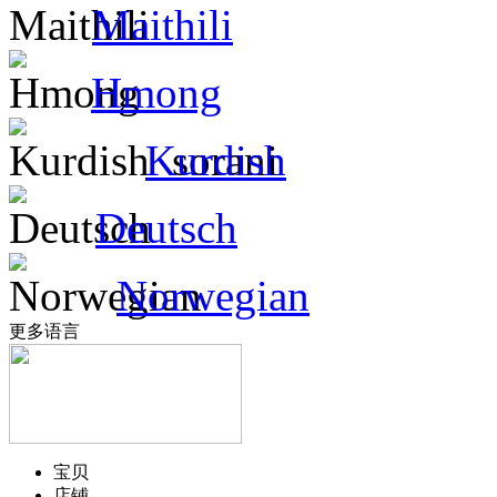
Maithili
Hmong
Kurdish
Deutsch
Norwegian
更多语言
宝贝
店铺