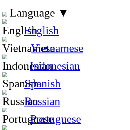
Language
▼
English
Vietnamese
Indonesian
Spanish
Russian
Portuguese