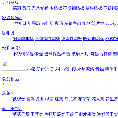
刀剪菜板
>
菜刀
剪刀
刀具套餐
木砧板
不锈钢砧板
塑料砧板
不锈钢刀
家装软饰
>
对联
日历
周历
台挂历
撕历
装饰字画
相框/照片墙
&nbs
咖啡具
>
陶瓷咖啡杯
不锈钢咖啡杯
玻璃咖啡杯
陶瓷咖啡壶
不锈钢
水具酒具
>
不锈钢保温杯/壶
玻璃保温杯/壶
玻璃水具
陶瓷/马克杯
塑
小熊
爱仕达
美之扣
德世朗
水星家纺
青锦
菲仕乐
食品饮品
>
茗茶
>
铁观音
普洱
龙井
绿茶
红茶
乌龙茶
花草茶
花果茶
养生茶
南北干货
>
菌菇干货
干菜类
鱼虾贝藻类干货
干制水果类
海鲜类干货