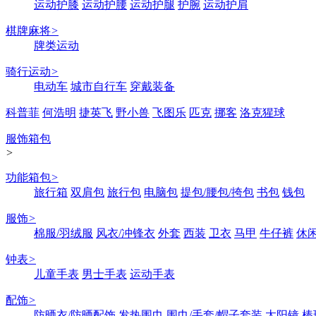
运动护膝
运动护腰
运动护腿
护腕
运动护肩
棋牌麻将
>
牌类运动
骑行运动
>
电动车
城市自行车
穿戴装备
科普菲
何浩明
捷英飞
野小兽
飞图乐
匹克
挪客
洛克猩球
服饰箱包
>
功能箱包
>
旅行箱
双肩包
旅行包
电脑包
提包/腰包/挎包
书包
钱包
服饰
>
棉服/羽绒服
风衣/冲锋衣
外套
西装
卫衣
马甲
牛仔裤
休
钟表
>
儿童手表
男士手表
运动手表
配饰
>
防晒衣/防晒配饰
发热围巾
围巾/手套/帽子套装
太阳镜
棒