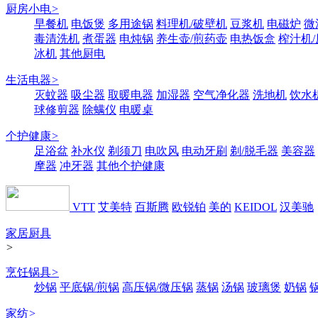
厨房小电
>
早餐机
电饭煲
多用途锅
料理机/破壁机
豆浆机
电磁炉
微
毒清洗机
煮蛋器
电炖锅
养生壶/煎药壶
电热饭盒
榨汁机
冰机
其他厨电
生活电器
>
灭蚊器
吸尘器
取暖电器
加湿器
空气净化器
洗地机
饮水
球修剪器
除螨仪
电暖桌
个护健康
>
足浴盆
补水仪
剃须刀
电吹风
电动牙刷
剃/脱毛器
美容器
摩器
冲牙器
其他个护健康
VTT
艾美特
百斯腾
欧锐铂
美的
KEIDOL
汉美驰
家居厨具
>
烹饪锅具
>
炒锅
平底锅/煎锅
高压锅/微压锅
蒸锅
汤锅
玻璃煲
奶锅
家纺
>