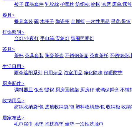
被子
床品套件
乳胶枕
护颈枕
纺织枕
蚊帐
凉席
床单/床笠
餐具
>
餐具套装
碗
木筷子
陶瓷筷
金属筷
一次性用品
果盘/果篮
灯饰照明
>
台灯/小夜灯
手电筒/应急灯
氛围照明灯
茶具
>
茶杯
茶具套装
陶瓷茶壶
不锈钢茶壶
茶盘茶托
不锈钢茶
生活日用
>
雨伞遮阳系列
日用杂品
浴室用品
净化除味
保暖防护
厨房配件
>
调料器皿
饭盒/提锅
厨房置物架
厨房秤
玻璃保鲜盒
不锈
收纳用品
>
纺织收纳袋/包
皮质收纳袋/包
塑料收纳袋/包
收纳柜
收纳
居家布艺
>
毛巾浴巾
地垫
抱枕靠垫
坐垫
一次性洗脸巾