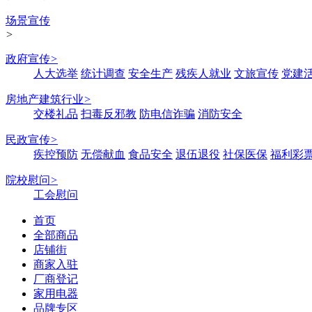
场景宣传
>
政府宣传
>
人大选举
统计调查
安全生产
残疾人就业
文旅宣传
党建
房地产建筑行业
>
交楼礼品
扫毒反邪教
防电信诈骗
消防安全
民政宣传
>
疾控预防
无偿献血
食品安全
退伍退役
社保医保
福利彩
院校慰问
>
工会慰问
首页
全部商品
店铺街
商家入驻
厂商登记
家用电器
品牌专区