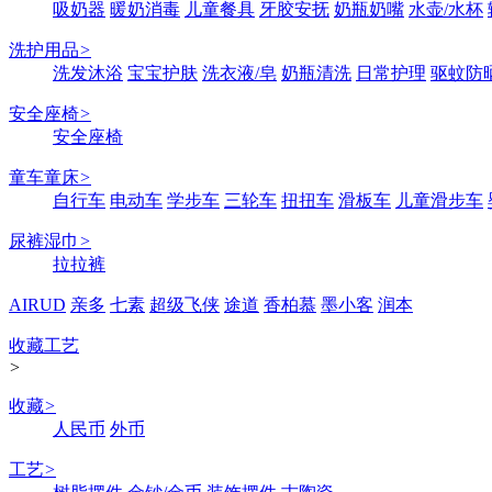
吸奶器
暖奶消毒
儿童餐具
牙胶安抚
奶瓶奶嘴
水壶/水杯
洗护用品
>
洗发沐浴
宝宝护肤
洗衣液/皂
奶瓶清洗
日常护理
驱蚊防
安全座椅
>
安全座椅
童车童床
>
自行车
电动车
学步车
三轮车
扭扭车
滑板车
儿童滑步车
尿裤湿巾
>
拉拉裤
AIRUD
亲多
七素
超级飞侠
途道
香柏慕
墨小客
润本
收藏工艺
>
收藏
>
人民币
外币
工艺
>