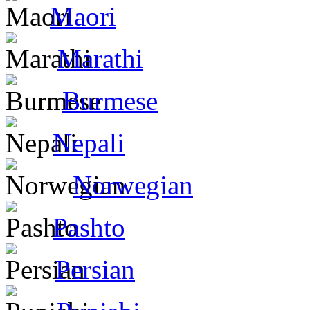
Maori
Marathi
Burmese
Nepali
Norwegian
Pashto
Persian