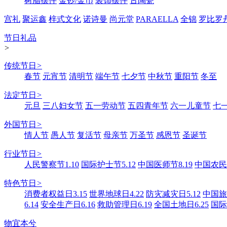
树脂摆件
金钞/金币
装饰摆件
古陶瓷
宫礼
聚运鑫
梓式文化
诺诗曼
尚元堂
PARAELLA
全锦
罗比罗
节日礼品
>
传统节日
>
春节
元宵节
清明节
端午节
七夕节
中秋节
重阳节
冬至
法定节日
>
元旦
三八妇女节
五一劳动节
五四青年节
六一儿童节
七
外国节日
>
情人节
愚人节
复活节
母亲节
万圣节
感恩节
圣诞节
行业节日
>
人民警察节1.10
国际护士节5.12
中国医师节8.19
中国农民丰
特色节日
>
消费者权益日3.15
世界地球日4.22
防灾减灾日5.12
中国旅游
6.14
安全生产日6.16
救助管理日6.19
全国土地日6.25
国际
物宜本兮