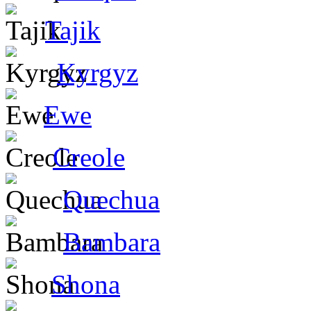
Tajik
Kyrgyz
Ewe
Creole
Quechua
Bambara
Shona