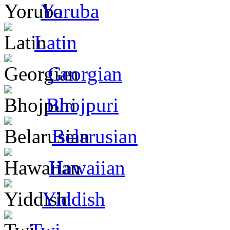
Yoruba
Latin
Georgian
Bhojpuri
Belarusian
Hawaiian
Yiddish