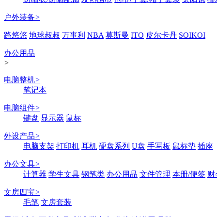
户外装备
>
路悠悠
地球叔叔
万事利
NBA
莫斯曼
ITO
皮尔卡丹
SOIKOI
办公用品
>
电脑整机
>
笔记本
电脑组件
>
键盘
显示器
鼠标
外设产品
>
电脑支架
打印机
耳机
硬盘系列
U盘
手写板
鼠标垫
插座
办公文具
>
计算器
学生文具
钢笔类
办公用品
文件管理
本册/便签
财
文房四宝
>
毛笔
文房套装