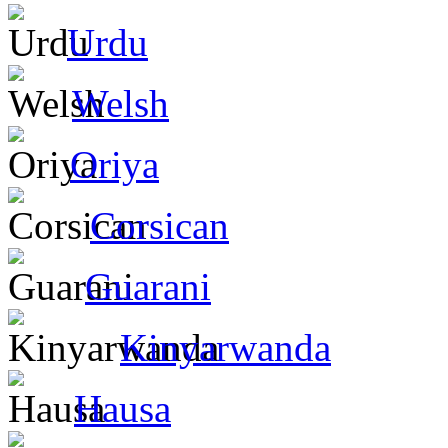
Urdu
Welsh
Oriya
Corsican
Guarani
Kinyarwanda
Hausa