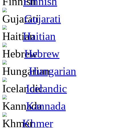
Finnish
Gujarati
Haitian
Hebrew
Hungarian
Icelandic
Kannada
Khmer