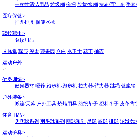
一次性清洁用品
垃圾桶
拖把
脸盆/水桶
抹布/百洁布
手套
医疗保健
>
护理护具
保健器械
驱蚊驱虫
>
驱蚊用品
艾修堂
瑶辰
膜太
蔬果园
立白
水卫士
花王
柚家
运动户外
>
健身训练
>
健身器材
哑铃
踏步机/跑步机
拉力器/臂力器
跳绳
健腹轮
户外装备
>
帐篷/天幕
户外工具
烧烤用具
纺织垫子
塑料垫子
皮革背
体育用品
>
乒乓球系列
羽毛球系列
网球系列
足球
篮球
排球
轮滑/滑
运动护具
>