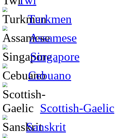
Twi
Turkmen
Assamese
Singapore
Cebuano
Scottish-Gaelic
Sanskrit