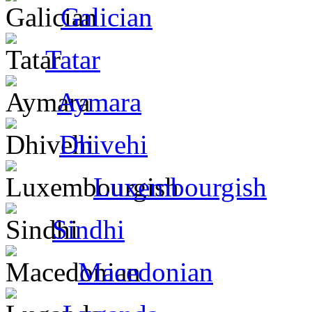
Galician
Tatar
Aymara
Dhivehi
Luxembourgish
Sindhi
Macedonian