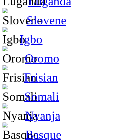
Luganda
Slovene
Igbo
Oromo
Frisian
Somali
Nyanja
Basque