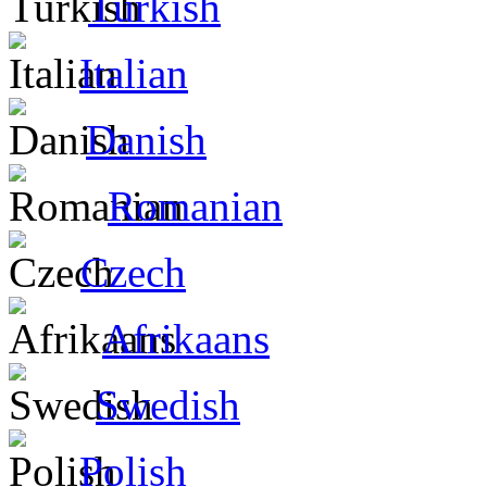
Turkish
Italian
Danish
Romanian
Czech
Afrikaans
Swedish
Polish