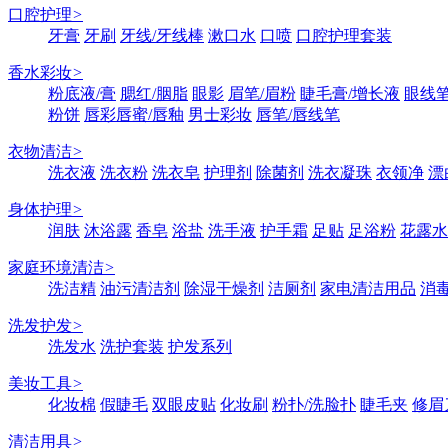
口腔护理
>
牙膏
牙刷
牙线/牙线棒
漱口水
口喷
口腔护理套装
香水彩妆
>
粉底液/膏
腮红/胭脂
眼影
眉笔/眉粉
睫毛膏/增长液
眼线笔
粉饼
唇彩唇蜜/唇釉
男士彩妆
唇笔/唇线笔
衣物清洁
>
洗衣液
洗衣粉
洗衣皂
护理剂
除菌剂
洗衣凝珠
衣领净
漂
身体护理
>
润肤
沐浴露
香皂
浴盐
洗手液
护手霜
足贴
足浴粉
花露水
家庭环境清洁
>
洗洁精
油污清洁剂
除湿干燥剂
洁厕剂
家电清洁用品
消
洗发护发
>
洗发水
洗护套装
护发系列
美妆工具
>
化妆棉
假睫毛
双眼皮贴
化妆刷
粉扑/洗脸扑
睫毛夹
修眉
清洁用具
>