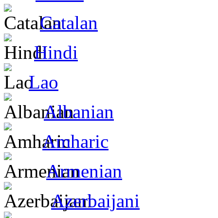
Catalan
Hindi
Lao
Albanian
Amharic
Armenian
Azerbaijani