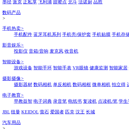
墨径
派克
正私享
飞利浦
甜蜜点
北斗
法诺厨
品胜
数码产品
>
手机热卖
>
手机配件
蓝牙耳机系列
手机壳/保护套
手机贴膜
手机存
影音娱乐
>
投影仪
音箱/音响
麦克风
收音机
智能设备
>
游戏设备
智能手环
智能手表
VR眼镜
健康监测
智能家居
摄影摄像
>
摄影器材
数码相机
单反相机
数码相框
微单相机
拍立得
电子教育
>
早教益智
电子词典
录音笔
电纸书
复读机
点读机/笔
学生
JBL
纽曼
KEIDOL
萤石
爱国者
匹克
汉王
长城
汽车用品
>