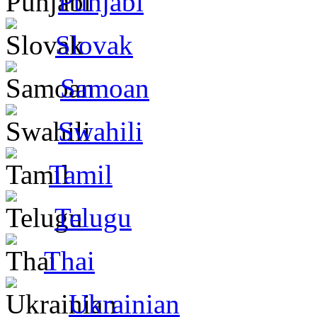
Punjabi
Slovak
Samoan
Swahili
Tamil
Telugu
Thai
Ukrainian