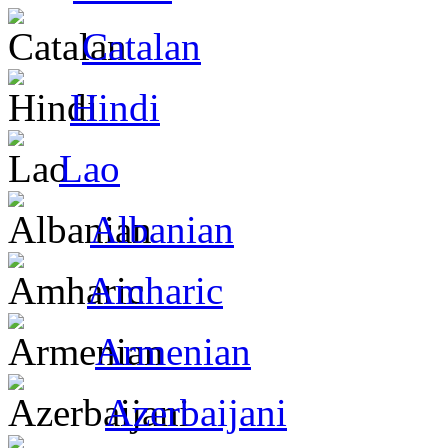
Catalan
Hindi
Lao
Albanian
Amharic
Armenian
Azerbaijani