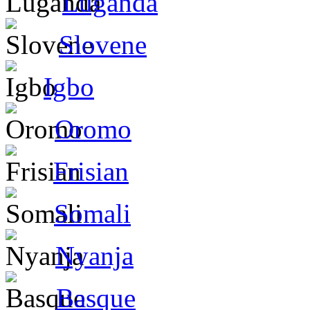
Luganda
Slovene
Igbo
Oromo
Frisian
Somali
Nyanja
Basque