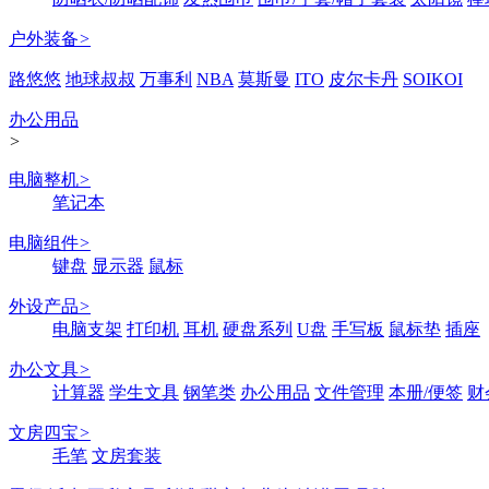
户外装备
>
路悠悠
地球叔叔
万事利
NBA
莫斯曼
ITO
皮尔卡丹
SOIKOI
办公用品
>
电脑整机
>
笔记本
电脑组件
>
键盘
显示器
鼠标
外设产品
>
电脑支架
打印机
耳机
硬盘系列
U盘
手写板
鼠标垫
插座
办公文具
>
计算器
学生文具
钢笔类
办公用品
文件管理
本册/便签
财
文房四宝
>
毛笔
文房套装