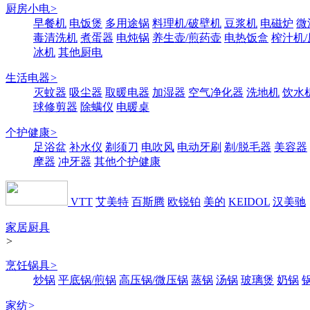
厨房小电
>
早餐机
电饭煲
多用途锅
料理机/破壁机
豆浆机
电磁炉
微
毒清洗机
煮蛋器
电炖锅
养生壶/煎药壶
电热饭盒
榨汁机
冰机
其他厨电
生活电器
>
灭蚊器
吸尘器
取暖电器
加湿器
空气净化器
洗地机
饮水
球修剪器
除螨仪
电暖桌
个护健康
>
足浴盆
补水仪
剃须刀
电吹风
电动牙刷
剃/脱毛器
美容器
摩器
冲牙器
其他个护健康
VTT
艾美特
百斯腾
欧锐铂
美的
KEIDOL
汉美驰
家居厨具
>
烹饪锅具
>
炒锅
平底锅/煎锅
高压锅/微压锅
蒸锅
汤锅
玻璃煲
奶锅
家纺
>