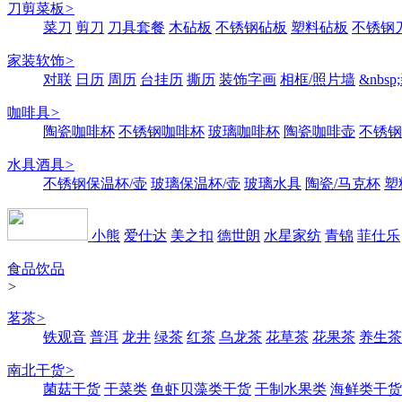
刀剪菜板
>
菜刀
剪刀
刀具套餐
木砧板
不锈钢砧板
塑料砧板
不锈钢刀
家装软饰
>
对联
日历
周历
台挂历
撕历
装饰字画
相框/照片墙
&nbs
咖啡具
>
陶瓷咖啡杯
不锈钢咖啡杯
玻璃咖啡杯
陶瓷咖啡壶
不锈钢
水具酒具
>
不锈钢保温杯/壶
玻璃保温杯/壶
玻璃水具
陶瓷/马克杯
塑
小熊
爱仕达
美之扣
德世朗
水星家纺
青锦
菲仕乐
食品饮品
>
茗茶
>
铁观音
普洱
龙井
绿茶
红茶
乌龙茶
花草茶
花果茶
养生茶
南北干货
>
菌菇干货
干菜类
鱼虾贝藻类干货
干制水果类
海鲜类干货