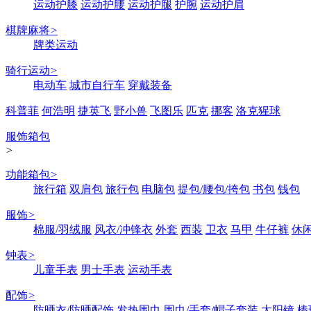
运动护膝
运动护腰
运动护腿
护腕
运动护肩
棋牌麻将
>
牌类运动
骑行运动
>
电动车
城市自行车
穿戴装备
科普菲
何浩明
捷英飞
野小兽
飞图乐
匹克
挪客
洛克猩球
服饰箱包
>
功能箱包
>
旅行箱
双肩包
旅行包
电脑包
提包/腰包/挎包
书包
钱包
服饰
>
棉服/羽绒服
风衣/冲锋衣
外套
西装
卫衣
马甲
牛仔裤
休
钟表
>
儿童手表
男士手表
运动手表
配饰
>
防晒衣/防晒配饰
发热围巾
围巾/手套/帽子套装
太阳镜
棒