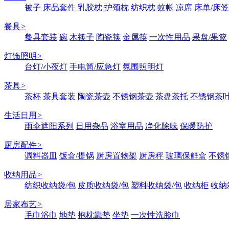
被子
床品套件
乳胶枕
护颈枕
纺织枕
蚊帐
凉席
床单/床笠
餐具
>
餐具套装
碗
木筷子
陶瓷筷
金属筷
一次性用品
果盘/果篮
灯饰照明
>
台灯/小夜灯
手电筒/应急灯
氛围照明灯
茶具
>
茶杯
茶具套装
陶瓷茶壶
不锈钢茶壶
茶盘茶托
不锈钢茶
生活日用
>
雨伞遮阳系列
日用杂品
浴室用品
净化除味
保暖防护
厨房配件
>
调料器皿
饭盒/提锅
厨房置物架
厨房秤
玻璃保鲜盒
不锈
收纳用品
>
纺织收纳袋/包
皮质收纳袋/包
塑料收纳袋/包
收纳柜
收纳
居家布艺
>
毛巾浴巾
地垫
抱枕靠垫
坐垫
一次性洗脸巾