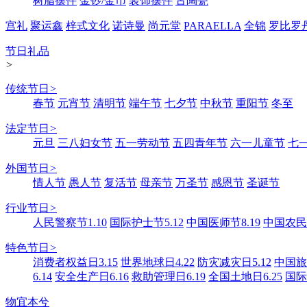
树脂摆件
金钞/金币
装饰摆件
古陶瓷
宫礼
聚运鑫
梓式文化
诺诗曼
尚元堂
PARAELLA
全锦
罗比罗
节日礼品
>
传统节日
>
春节
元宵节
清明节
端午节
七夕节
中秋节
重阳节
冬至
法定节日
>
元旦
三八妇女节
五一劳动节
五四青年节
六一儿童节
七
外国节日
>
情人节
愚人节
复活节
母亲节
万圣节
感恩节
圣诞节
行业节日
>
人民警察节1.10
国际护士节5.12
中国医师节8.19
中国农民丰
特色节日
>
消费者权益日3.15
世界地球日4.22
防灾减灾日5.12
中国旅游
6.14
安全生产日6.16
救助管理日6.19
全国土地日6.25
国际
物宜本兮