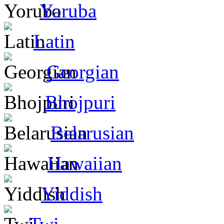
Yoruba
Latin
Georgian
Bhojpuri
Belarusian
Hawaiian
Yiddish