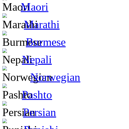
Maori
Marathi
Burmese
Nepali
Norwegian
Pashto
Persian