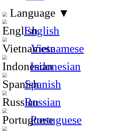
Language
▼
English
Vietnamese
Indonesian
Spanish
Russian
Portuguese