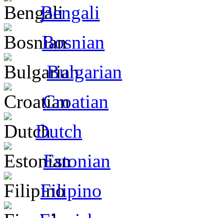
Bengali
Bosnian
Bulgarian
Croatian
Dutch
Estonian
Filipino