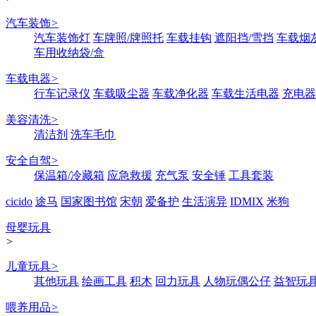
汽车装饰
>
汽车装饰灯
车牌照/牌照托
车载挂钩
遮阳挡/雪挡
车载烟
车用收纳袋/盒
车载电器
>
行车记录仪
车载吸尘器
车载净化器
车载生活电器
充电器
美容清洗
>
清洁剂
洗车毛巾
安全自驾
>
保温箱/冷藏箱
应急救援
充气泵
安全锤
工具套装
cicido
途马
国家图书馆
宋朝
爱备护
生活演异
IDMIX
米狗
母婴玩具
>
儿童玩具
>
其他玩具
绘画工具
积木
回力玩具
人物玩偶公仔
益智玩
喂养用品
>