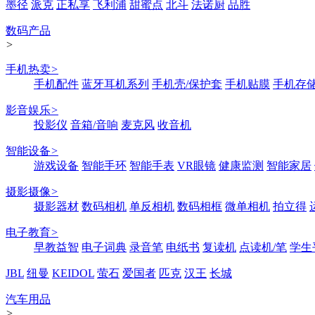
墨径
派克
正私享
飞利浦
甜蜜点
北斗
法诺厨
品胜
数码产品
>
手机热卖
>
手机配件
蓝牙耳机系列
手机壳/保护套
手机贴膜
手机存
影音娱乐
>
投影仪
音箱/音响
麦克风
收音机
智能设备
>
游戏设备
智能手环
智能手表
VR眼镜
健康监测
智能家居
摄影摄像
>
摄影器材
数码相机
单反相机
数码相框
微单相机
拍立得
电子教育
>
早教益智
电子词典
录音笔
电纸书
复读机
点读机/笔
学生
JBL
纽曼
KEIDOL
萤石
爱国者
匹克
汉王
长城
汽车用品
>