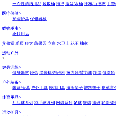
一次性清洁用品
垃圾桶
拖把
脸盆/水桶
抹布/百洁布
手套
医疗保健
>
护理护具
保健器械
驱蚊驱虫
>
驱蚊用品
艾修堂
瑶辰
膜太
蔬果园
立白
水卫士
花王
柚家
运动户外
>
健身训练
>
健身器材
哑铃
踏步机/跑步机
拉力器/臂力器
跳绳
健腹轮
户外装备
>
帐篷/天幕
户外工具
烧烤用具
纺织垫子
塑料垫子
皮革背
体育用品
>
乒乓球系列
羽毛球系列
网球系列
足球
篮球
排球
轮滑/滑
运动护具
>