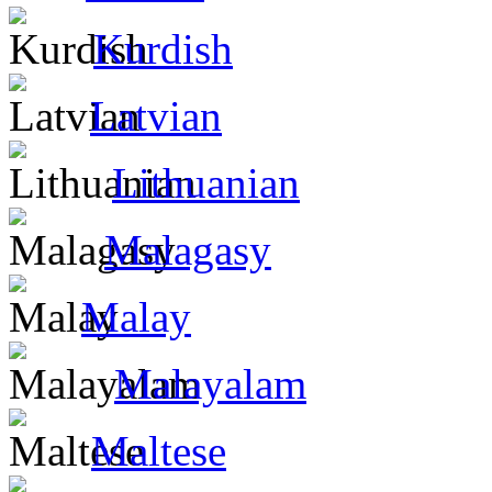
Kurdish
Latvian
Lithuanian
Malagasy
Malay
Malayalam
Maltese