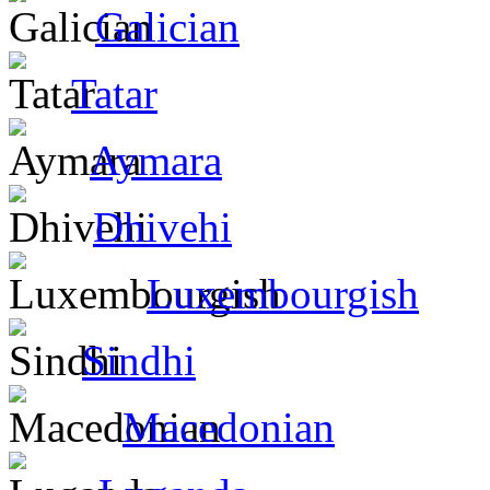
Galician
Tatar
Aymara
Dhivehi
Luxembourgish
Sindhi
Macedonian