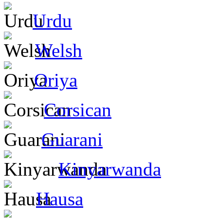
Urdu
Welsh
Oriya
Corsican
Guarani
Kinyarwanda
Hausa