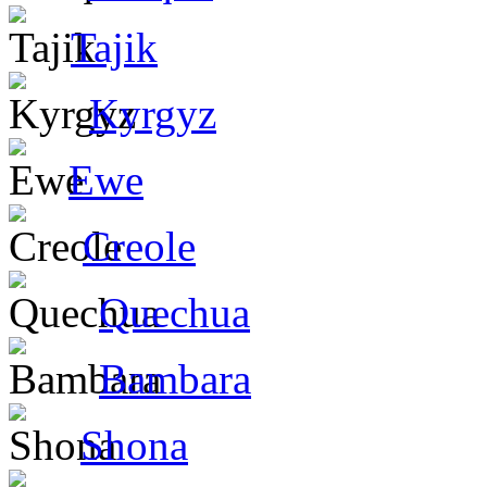
Tajik
Kyrgyz
Ewe
Creole
Quechua
Bambara
Shona