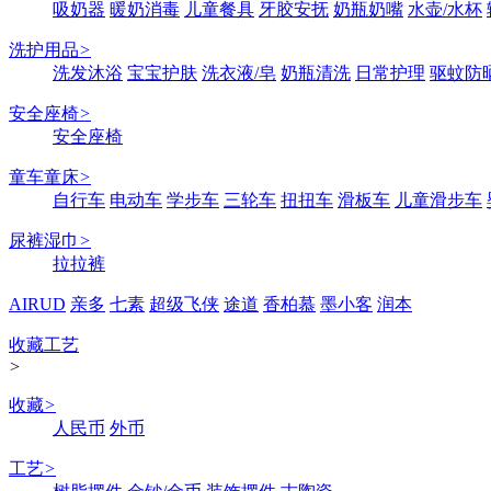
吸奶器
暖奶消毒
儿童餐具
牙胶安抚
奶瓶奶嘴
水壶/水杯
洗护用品
>
洗发沐浴
宝宝护肤
洗衣液/皂
奶瓶清洗
日常护理
驱蚊防
安全座椅
>
安全座椅
童车童床
>
自行车
电动车
学步车
三轮车
扭扭车
滑板车
儿童滑步车
尿裤湿巾
>
拉拉裤
AIRUD
亲多
七素
超级飞侠
途道
香柏慕
墨小客
润本
收藏工艺
>
收藏
>
人民币
外币
工艺
>