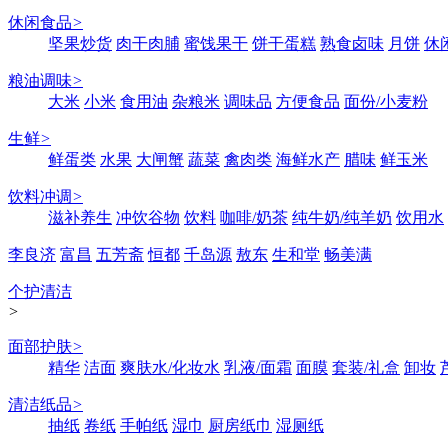
休闲食品
>
坚果炒货
肉干肉脯
蜜饯果干
饼干蛋糕
熟食卤味
月饼
休
粮油调味
>
大米
小米
食用油
杂粮米
调味品
方便食品
面份/小麦粉
生鲜
>
鲜蛋类
水果
大闸蟹
蔬菜
禽肉类
海鲜水产
腊味
鲜玉米
饮料冲调
>
滋补养生
冲饮谷物
饮料
咖啡/奶茶
纯牛奶/纯羊奶
饮用水
李良济
富昌
五芳斋
恒都
千岛源
敖东
生和堂
畅美满
个护清洁
>
面部护肤
>
精华
洁面
爽肤水/化妆水
乳液/面霜
面膜
套装/礼盒
卸妆
清洁纸品
>
抽纸
卷纸
手帕纸
湿巾
厨房纸巾
湿厕纸