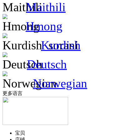
Maithili
Hmong
Kurdish
Deutsch
Norwegian
更多语言
宝贝
店铺