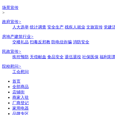
场景宣传
>
政府宣传
>
人大选举
统计调查
安全生产
残疾人就业
文旅宣传
党建
房地产建筑行业
>
交楼礼品
扫毒反邪教
防电信诈骗
消防安全
民政宣传
>
疾控预防
无偿献血
食品安全
退伍退役
社保医保
福利彩
院校慰问
>
工会慰问
首页
全部商品
店铺街
商家入驻
厂商登记
家用电器
品牌专区