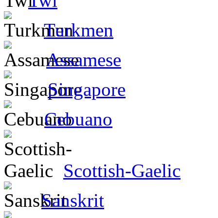
Twi
Turkmen
Assamese
Singapore
Cebuano
Scottish-Gaelic
Sanskrit