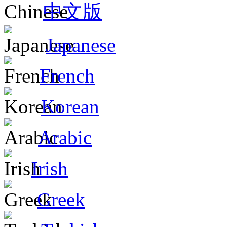
中文版
Japanese
French
Korean
Arabic
Irish
Greek