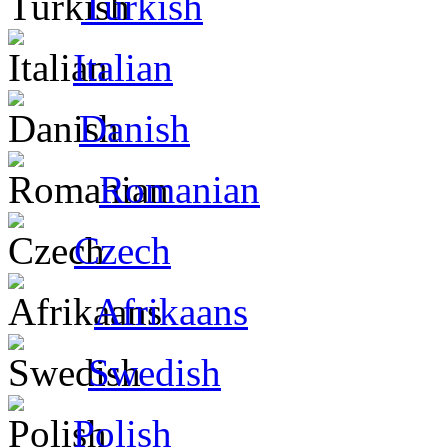
Turkish
Italian
Danish
Romanian
Czech
Afrikaans
Swedish
Polish