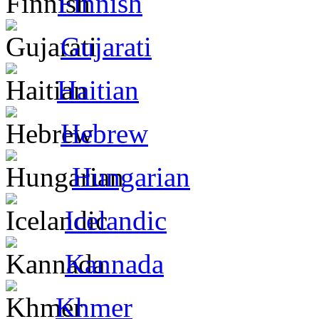
Finnish
Gujarati
Haitian
Hebrew
Hungarian
Icelandic
Kannada
Khmer