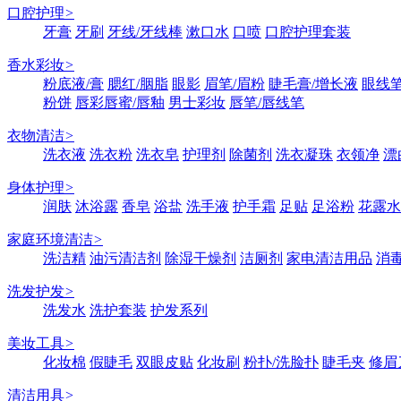
口腔护理
>
牙膏
牙刷
牙线/牙线棒
漱口水
口喷
口腔护理套装
香水彩妆
>
粉底液/膏
腮红/胭脂
眼影
眉笔/眉粉
睫毛膏/增长液
眼线笔
粉饼
唇彩唇蜜/唇釉
男士彩妆
唇笔/唇线笔
衣物清洁
>
洗衣液
洗衣粉
洗衣皂
护理剂
除菌剂
洗衣凝珠
衣领净
漂
身体护理
>
润肤
沐浴露
香皂
浴盐
洗手液
护手霜
足贴
足浴粉
花露水
家庭环境清洁
>
洗洁精
油污清洁剂
除湿干燥剂
洁厕剂
家电清洁用品
消
洗发护发
>
洗发水
洗护套装
护发系列
美妆工具
>
化妆棉
假睫毛
双眼皮贴
化妆刷
粉扑/洗脸扑
睫毛夹
修眉
清洁用具
>