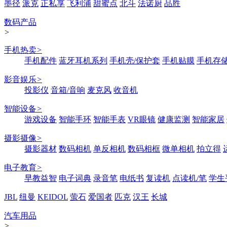
墨径
派克
正私享
飞利浦
甜蜜点
北斗
法诺厨
品胜
数码产品
>
手机热卖
>
手机配件
蓝牙耳机系列
手机壳/保护套
手机贴膜
手机存
影音娱乐
>
投影仪
音箱/音响
麦克风
收音机
智能设备
>
游戏设备
智能手环
智能手表
VR眼镜
健康监测
智能家居
摄影摄像
>
摄影器材
数码相机
单反相机
数码相框
微单相机
拍立得
电子教育
>
早教益智
电子词典
录音笔
电纸书
复读机
点读机/笔
学生
JBL
纽曼
KEIDOL
萤石
爱国者
匹克
汉王
长城
汽车用品
>