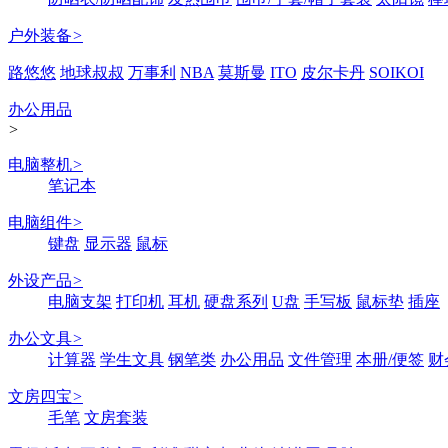
户外装备
>
路悠悠
地球叔叔
万事利
NBA
莫斯曼
ITO
皮尔卡丹
SOIKOI
办公用品
>
电脑整机
>
笔记本
电脑组件
>
键盘
显示器
鼠标
外设产品
>
电脑支架
打印机
耳机
硬盘系列
U盘
手写板
鼠标垫
插座
办公文具
>
计算器
学生文具
钢笔类
办公用品
文件管理
本册/便签
财
文房四宝
>
毛笔
文房套装