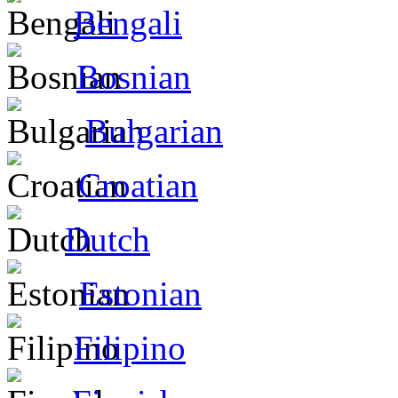
Bengali
Bosnian
Bulgarian
Croatian
Dutch
Estonian
Filipino