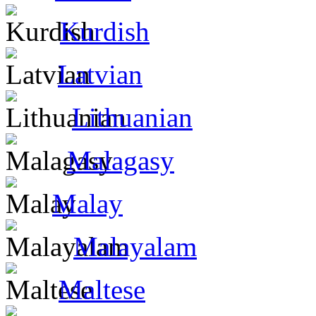
Kurdish
Latvian
Lithuanian
Malagasy
Malay
Malayalam
Maltese