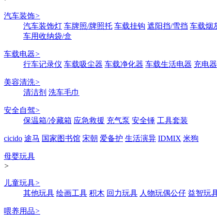
汽车装饰
>
汽车装饰灯
车牌照/牌照托
车载挂钩
遮阳挡/雪挡
车载烟
车用收纳袋/盒
车载电器
>
行车记录仪
车载吸尘器
车载净化器
车载生活电器
充电器
美容清洗
>
清洁剂
洗车毛巾
安全自驾
>
保温箱/冷藏箱
应急救援
充气泵
安全锤
工具套装
cicido
途马
国家图书馆
宋朝
爱备护
生活演异
IDMIX
米狗
母婴玩具
>
儿童玩具
>
其他玩具
绘画工具
积木
回力玩具
人物玩偶公仔
益智玩
喂养用品
>