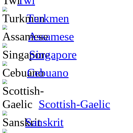
Twi
Turkmen
Assamese
Singapore
Cebuano
Scottish-Gaelic
Sanskrit