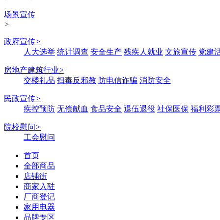
场景宣传
>
政府宣传
>
人大选举
统计调查
安全生产
残疾人就业
文旅宣传
党建
房地产建筑行业
>
交楼礼品
扫毒反邪教
防电信诈骗
消防安全
民政宣传
>
疾控预防
无偿献血
食品安全
退伍退役
社保医保
福利彩
院校慰问
>
工会慰问
首页
全部商品
店铺街
商家入驻
厂商登记
家用电器
品牌专区