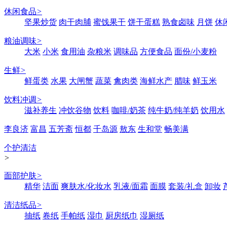
休闲食品
>
坚果炒货
肉干肉脯
蜜饯果干
饼干蛋糕
熟食卤味
月饼
休
粮油调味
>
大米
小米
食用油
杂粮米
调味品
方便食品
面份/小麦粉
生鲜
>
鲜蛋类
水果
大闸蟹
蔬菜
禽肉类
海鲜水产
腊味
鲜玉米
饮料冲调
>
滋补养生
冲饮谷物
饮料
咖啡/奶茶
纯牛奶/纯羊奶
饮用水
李良济
富昌
五芳斋
恒都
千岛源
敖东
生和堂
畅美满
个护清洁
>
面部护肤
>
精华
洁面
爽肤水/化妆水
乳液/面霜
面膜
套装/礼盒
卸妆
清洁纸品
>
抽纸
卷纸
手帕纸
湿巾
厨房纸巾
湿厕纸