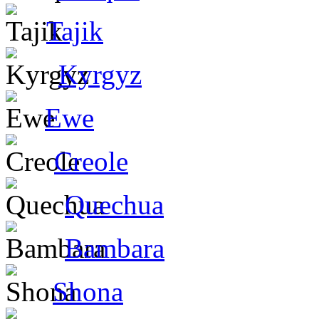
Tajik
Kyrgyz
Ewe
Creole
Quechua
Bambara
Shona