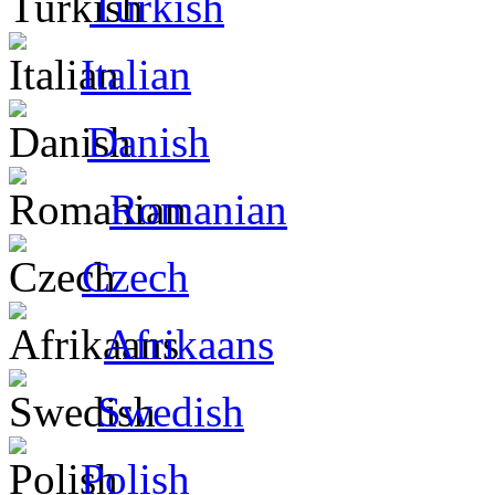
Turkish
Italian
Danish
Romanian
Czech
Afrikaans
Swedish
Polish