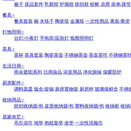
被子
床品套件
乳胶枕
护颈枕
纺织枕
蚊帐
凉席
床单/床笠
餐具
>
餐具套装
碗
木筷子
陶瓷筷
金属筷
一次性用品
果盘/果篮
灯饰照明
>
台灯/小夜灯
手电筒/应急灯
氛围照明灯
茶具
>
茶杯
茶具套装
陶瓷茶壶
不锈钢茶壶
茶盘茶托
不锈钢茶
生活日用
>
雨伞遮阳系列
日用杂品
浴室用品
净化除味
保暖防护
厨房配件
>
调料器皿
饭盒/提锅
厨房置物架
厨房秤
玻璃保鲜盒
不锈
收纳用品
>
纺织收纳袋/包
皮质收纳袋/包
塑料收纳袋/包
收纳柜
收纳
居家布艺
>
毛巾浴巾
地垫
抱枕靠垫
坐垫
一次性洗脸巾