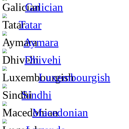
Galician
Tatar
Aymara
Dhivehi
Luxembourgish
Sindhi
Macedonian