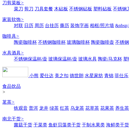
刀剪菜板
>
菜刀
剪刀
刀具套餐
木砧板
不锈钢砧板
塑料砧板
不锈钢刀
家装软饰
>
对联
日历
周历
台挂历
撕历
装饰字画
相框/照片墙
&nbs
咖啡具
>
陶瓷咖啡杯
不锈钢咖啡杯
玻璃咖啡杯
陶瓷咖啡壶
不锈钢
水具酒具
>
不锈钢保温杯/壶
玻璃保温杯/壶
玻璃水具
陶瓷/马克杯
塑
小熊
爱仕达
美之扣
德世朗
水星家纺
青锦
菲仕乐
食品饮品
>
茗茶
>
铁观音
普洱
龙井
绿茶
红茶
乌龙茶
花草茶
花果茶
养生茶
南北干货
>
菌菇干货
干菜类
鱼虾贝藻类干货
干制水果类
海鲜类干货