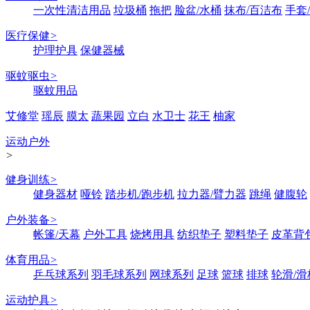
一次性清洁用品
垃圾桶
拖把
脸盆/水桶
抹布/百洁布
手套
医疗保健
>
护理护具
保健器械
驱蚊驱虫
>
驱蚊用品
艾修堂
瑶辰
膜太
蔬果园
立白
水卫士
花王
柚家
运动户外
>
健身训练
>
健身器材
哑铃
踏步机/跑步机
拉力器/臂力器
跳绳
健腹轮
户外装备
>
帐篷/天幕
户外工具
烧烤用具
纺织垫子
塑料垫子
皮革背
体育用品
>
乒乓球系列
羽毛球系列
网球系列
足球
篮球
排球
轮滑/滑
运动护具
>