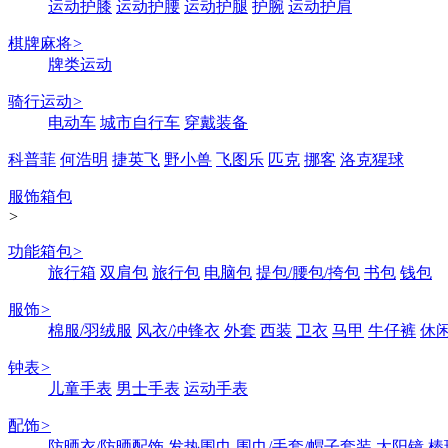
运动护膝
运动护腰
运动护腿
护腕
运动护肩
棋牌麻将
>
牌类运动
骑行运动
>
电动车
城市自行车
穿戴装备
科普菲
何浩明
捷英飞
野小兽
飞图乐
匹克
挪客
洛克猩球
服饰箱包
>
功能箱包
>
旅行箱
双肩包
旅行包
电脑包
提包/腰包/挎包
书包
钱包
服饰
>
棉服/羽绒服
风衣/冲锋衣
外套
西装
卫衣
马甲
牛仔裤
休
钟表
>
儿童手表
男士手表
运动手表
配饰
>
防晒衣/防晒配饰
发热围巾
围巾/手套/帽子套装
太阳镜
棒