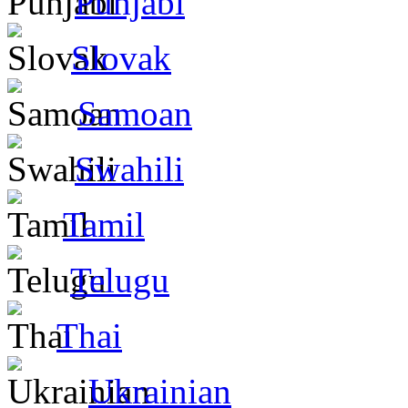
Punjabi
Slovak
Samoan
Swahili
Tamil
Telugu
Thai
Ukrainian