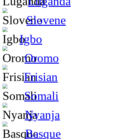
Luganda
Slovene
Igbo
Oromo
Frisian
Somali
Nyanja
Basque