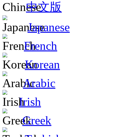
中文版
Japanese
French
Korean
Arabic
Irish
Greek