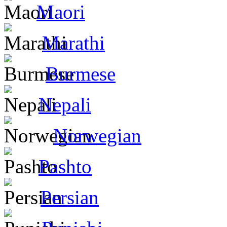
Maori
Marathi
Burmese
Nepali
Norwegian
Pashto
Persian