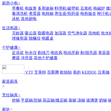
厨房小电
>
早餐机
电饭煲
多用途锅
料理机/破壁机
豆浆机
电磁炉
微
毒清洗机
煮蛋器
电炖锅
养生壶/煎药壶
电热饭盒
榨汁机
冰机
其他厨电
生活电器
>
灭蚊器
吸尘器
取暖电器
加湿器
空气净化器
洗地机
饮水
球修剪器
除螨仪
电暖桌
个护健康
>
足浴盆
补水仪
剃须刀
电吹风
电动牙刷
剃/脱毛器
美容器
摩器
冲牙器
其他个护健康
VTT
艾美特
百斯腾
欧锐铂
美的
KEIDOL
汉美驰
家居厨具
>
烹饪锅具
>
炒锅
平底锅/煎锅
高压锅/微压锅
蒸锅
汤锅
玻璃煲
奶锅
家纺
>