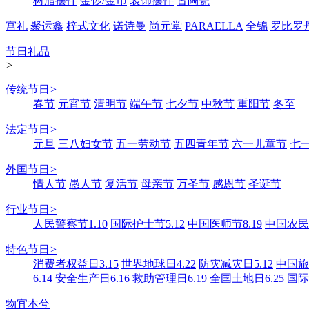
树脂摆件
金钞/金币
装饰摆件
古陶瓷
宫礼
聚运鑫
梓式文化
诺诗曼
尚元堂
PARAELLA
全锦
罗比罗
节日礼品
>
传统节日
>
春节
元宵节
清明节
端午节
七夕节
中秋节
重阳节
冬至
法定节日
>
元旦
三八妇女节
五一劳动节
五四青年节
六一儿童节
七
外国节日
>
情人节
愚人节
复活节
母亲节
万圣节
感恩节
圣诞节
行业节日
>
人民警察节1.10
国际护士节5.12
中国医师节8.19
中国农民丰
特色节日
>
消费者权益日3.15
世界地球日4.22
防灾减灾日5.12
中国旅游
6.14
安全生产日6.16
救助管理日6.19
全国土地日6.25
国际
物宜本兮