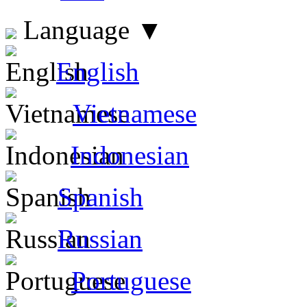
Language
▼
English
Vietnamese
Indonesian
Spanish
Russian
Portuguese