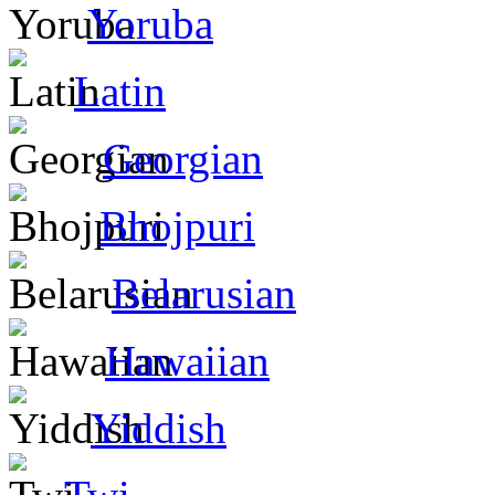
Yoruba
Latin
Georgian
Bhojpuri
Belarusian
Hawaiian
Yiddish