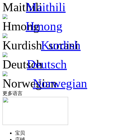
Maithili
Hmong
Kurdish
Deutsch
Norwegian
更多语言
宝贝
店铺