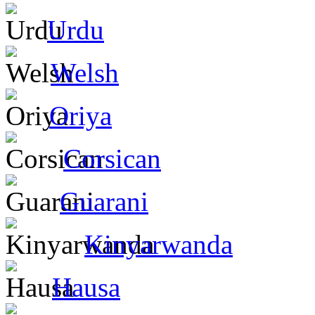
Urdu
Welsh
Oriya
Corsican
Guarani
Kinyarwanda
Hausa