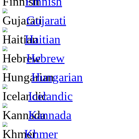
Finnish
Gujarati
Haitian
Hebrew
Hungarian
Icelandic
Kannada
Khmer