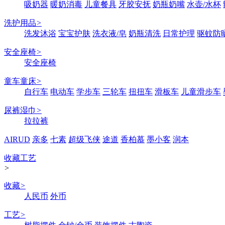
吸奶器
暖奶消毒
儿童餐具
牙胶安抚
奶瓶奶嘴
水壶/水杯
洗护用品
>
洗发沐浴
宝宝护肤
洗衣液/皂
奶瓶清洗
日常护理
驱蚊防
安全座椅
>
安全座椅
童车童床
>
自行车
电动车
学步车
三轮车
扭扭车
滑板车
儿童滑步车
尿裤湿巾
>
拉拉裤
AIRUD
亲多
七素
超级飞侠
途道
香柏慕
墨小客
润本
收藏工艺
>
收藏
>
人民币
外币
工艺
>