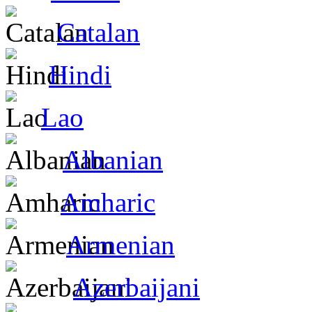
Catalan
Hindi
Lao
Albanian
Amharic
Armenian
Azerbaijani