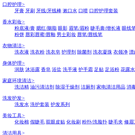
口腔护理
>
牙膏
牙刷
牙线/牙线棒
漱口水
口喷
口腔护理套装
香水彩妆
>
粉底液/膏
腮红/胭脂
眼影
眉笔/眉粉
睫毛膏/增长液
眼线笔
粉饼
唇彩唇蜜/唇釉
男士彩妆
唇笔/唇线笔
衣物清洁
>
洗衣液
洗衣粉
洗衣皂
护理剂
除菌剂
洗衣凝珠
衣领净
漂
身体护理
>
润肤
沐浴露
香皂
浴盐
洗手液
护手霜
足贴
足浴粉
花露水
家庭环境清洁
>
洗洁精
油污清洁剂
除湿干燥剂
洁厕剂
家电清洁用品
消
洗发护发
>
洗发水
洗护套装
护发系列
美妆工具
>
化妆棉
假睫毛
双眼皮贴
化妆刷
粉扑/洗脸扑
睫毛夹
修眉
清洁用具
>