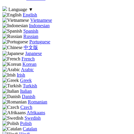
Language
▼
English
Vietnamese
Indonesian
Spanish
Russian
Portuguese
中文版
Japanese
French
Korean
Arabic
Irish
Greek
Turkish
Italian
Danish
Romanian
Czech
Afrikaans
Swedish
Polish
Catalan