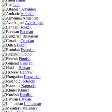
Hindi
Lao
Albanian
Amharic
Armenian
Azerbaijani
Bengali
Bosnian
Bulgarian
Croatian
Dutch
Estonian
Filipino
Finnish
Gujarati
Haitian
Hebrew
Hungarian
Icelandic
Kannada
Khmer
Kurdish
Latvian
Lithuanian
Malagasy