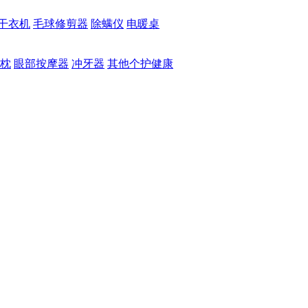
干衣机
毛球修剪器
除螨仪
电暖桌
枕
眼部按摩器
冲牙器
其他个护健康