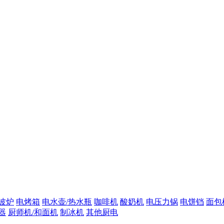
波炉
电烤箱
电水壶/热水瓶
咖啡机
酸奶机
电压力锅
电饼铛
面包
器
厨师机/和面机
制冰机
其他厨电