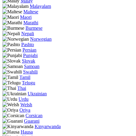
Malay
Malayalam
Maltese
Maori
Marathi
Burmese
Nepali
Norwegian
Pashto
Persian
Punjabi
Slovak
Samoan
Swahili
Tamil
Telugu
Thai
Ukrainian
Urdu
Welsh
Oriya
Corsican
Guarani
Kinyarwanda
Hausa