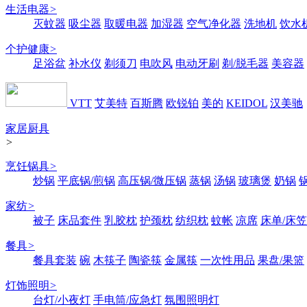
生活电器
>
灭蚊器
吸尘器
取暖电器
加湿器
空气净化器
洗地机
饮水
个护健康
>
足浴盆
补水仪
剃须刀
电吹风
电动牙刷
剃/脱毛器
美容器
VTT
艾美特
百斯腾
欧锐铂
美的
KEIDOL
汉美驰
家居厨具
>
烹饪锅具
>
炒锅
平底锅/煎锅
高压锅/微压锅
蒸锅
汤锅
玻璃煲
奶锅
家纺
>
被子
床品套件
乳胶枕
护颈枕
纺织枕
蚊帐
凉席
床单/床笠
餐具
>
餐具套装
碗
木筷子
陶瓷筷
金属筷
一次性用品
果盘/果篮
灯饰照明
>
台灯/小夜灯
手电筒/应急灯
氛围照明灯