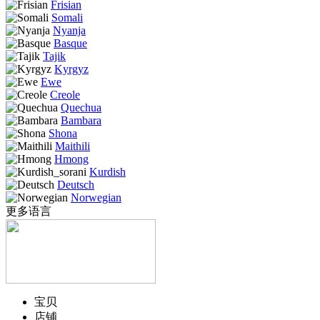
Frisian
Somali
Nyanja
Basque
Tajik
Kyrgyz
Ewe
Creole
Quechua
Bambara
Shona
Maithili
Hmong
Kurdish
Deutsch
Norwegian
更多语言
宝贝
店铺