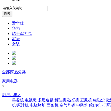
爱华仕
华为
瑞士军刀包
家居
女装
全部商品分类
家用电器
>
厨房小电
>
早餐机
电饭煲
多用途锅
料理机/破壁机
豆浆机
电磁炉
微
机/原汁机
电烧烤炉
面条机
空气炸锅
电陶炉
绞肉机
打蛋