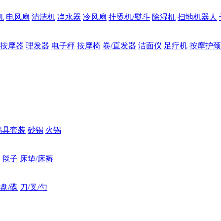
机
电风扇
清洁机
净水器
冷风扇
挂烫机/熨斗
除湿机
扫地机器人
按摩器
理发器
电子秤
按摩椅
卷/直发器
洁面仪
足疗机
按摩护颈
锅具套装
砂锅
火锅
毯子
床垫/床褥
盘/碟
刀/叉/勺