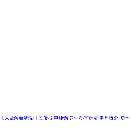
机
果蔬解毒清洗机
煮蛋器
电炖锅
养生壶/煎药壶
电热饭盒
榨汁