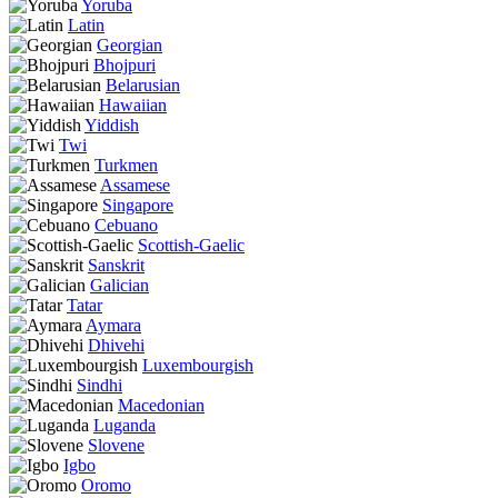
Yoruba
Latin
Georgian
Bhojpuri
Belarusian
Hawaiian
Yiddish
Twi
Turkmen
Assamese
Singapore
Cebuano
Scottish-Gaelic
Sanskrit
Galician
Tatar
Aymara
Dhivehi
Luxembourgish
Sindhi
Macedonian
Luganda
Slovene
Igbo
Oromo