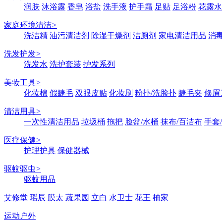
润肤
沐浴露
香皂
浴盐
洗手液
护手霜
足贴
足浴粉
花露水
家庭环境清洁
>
洗洁精
油污清洁剂
除湿干燥剂
洁厕剂
家电清洁用品
消
洗发护发
>
洗发水
洗护套装
护发系列
美妆工具
>
化妆棉
假睫毛
双眼皮贴
化妆刷
粉扑/洗脸扑
睫毛夹
修眉
清洁用具
>
一次性清洁用品
垃圾桶
拖把
脸盆/水桶
抹布/百洁布
手套
医疗保健
>
护理护具
保健器械
驱蚊驱虫
>
驱蚊用品
艾修堂
瑶辰
膜太
蔬果园
立白
水卫士
花王
柚家
运动户外