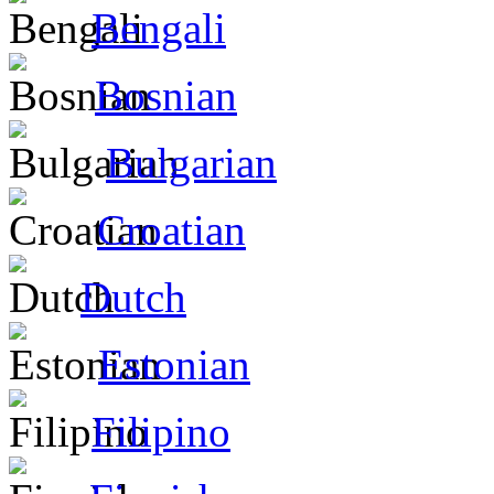
Bengali
Bosnian
Bulgarian
Croatian
Dutch
Estonian
Filipino