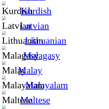
Kurdish
Latvian
Lithuanian
Malagasy
Malay
Malayalam
Maltese