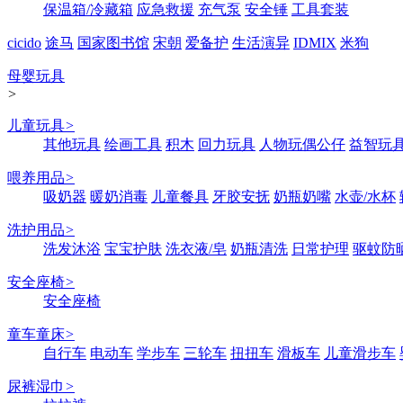
保温箱/冷藏箱
应急救援
充气泵
安全锤
工具套装
cicido
途马
国家图书馆
宋朝
爱备护
生活演异
IDMIX
米狗
母婴玩具
>
儿童玩具
>
其他玩具
绘画工具
积木
回力玩具
人物玩偶公仔
益智玩
喂养用品
>
吸奶器
暖奶消毒
儿童餐具
牙胶安抚
奶瓶奶嘴
水壶/水杯
洗护用品
>
洗发沐浴
宝宝护肤
洗衣液/皂
奶瓶清洗
日常护理
驱蚊防
安全座椅
>
安全座椅
童车童床
>
自行车
电动车
学步车
三轮车
扭扭车
滑板车
儿童滑步车
尿裤湿巾
>