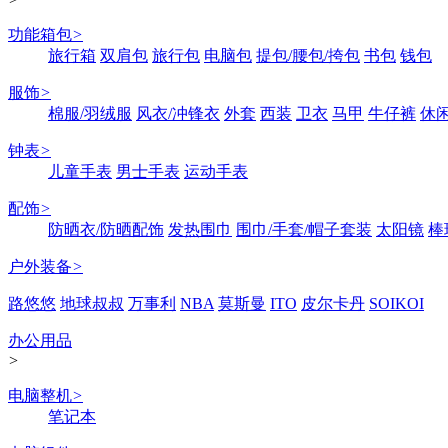
功能箱包
>
旅行箱
双肩包
旅行包
电脑包
提包/腰包/挎包
书包
钱包
服饰
>
棉服/羽绒服
风衣/冲锋衣
外套
西装
卫衣
马甲
牛仔裤
休
钟表
>
儿童手表
男士手表
运动手表
配饰
>
防晒衣/防晒配饰
发热围巾
围巾/手套/帽子套装
太阳镜
棒
户外装备
>
路悠悠
地球叔叔
万事利
NBA
莫斯曼
ITO
皮尔卡丹
SOIKOI
办公用品
>
电脑整机
>
笔记本