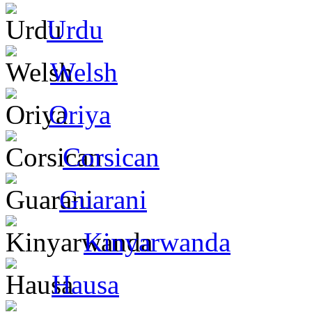
Urdu
Welsh
Oriya
Corsican
Guarani
Kinyarwanda
Hausa