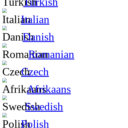
Turkish
Italian
Danish
Romanian
Czech
Afrikaans
Swedish
Polish