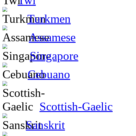
Twi
Turkmen
Assamese
Singapore
Cebuano
Scottish-Gaelic
Sanskrit