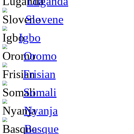
Luganda
Slovene
Igbo
Oromo
Frisian
Somali
Nyanja
Basque