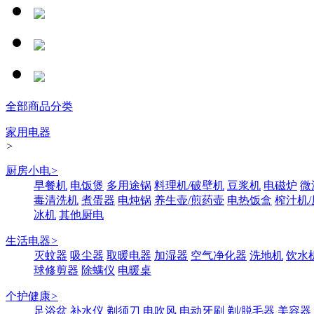
全部商品分类
家用电器
>
厨房小电
>
早餐机
电饭煲
多用途锅
料理机/破壁机
豆浆机
电磁炉
微
毒清洗机
煮蛋器
电炖锅
养生壶/煎药壶
电热饭盒
榨汁机
冰机
其他厨电
生活电器
>
灭蚊器
吸尘器
取暖电器
加湿器
空气净化器
洗地机
饮水
球修剪器
除螨仪
电暖桌
个护健康
>
足浴盆
补水仪
剃须刀
电吹风
电动牙刷
剃/脱毛器
美容器