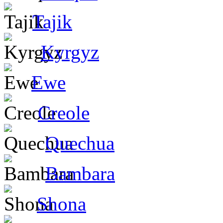
Tajik
Kyrgyz
Ewe
Creole
Quechua
Bambara
Shona