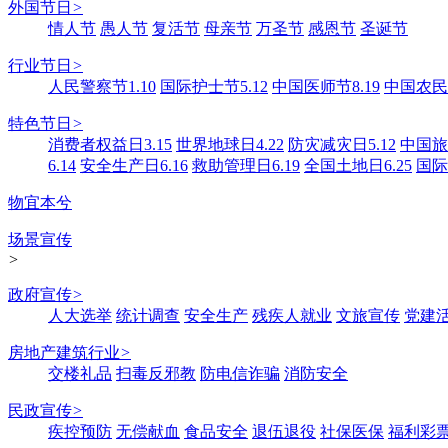
外国节日
>
情人节
愚人节
复活节
母亲节
万圣节
感恩节
圣诞节
行业节日
>
人民警察节1.10
国际护士节5.12
中国医师节8.19
中国农民丰
特色节日
>
消费者权益日3.15
世界地球日4.22
防灾减灾日5.12
中国旅游
6.14
安全生产日6.16
救助管理日6.19
全国土地日6.25
国际
物宜本兮
场景宣传
>
政府宣传
>
人大选举
统计调查
安全生产
残疾人就业
文旅宣传
党建
房地产建筑行业
>
交楼礼品
扫毒反邪教
防电信诈骗
消防安全
民政宣传
>
疾控预防
无偿献血
食品安全
退伍退役
社保医保
福利彩