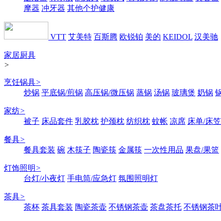
摩器
冲牙器
其他个护健康
VTT
艾美特
百斯腾
欧锐铂
美的
KEIDOL
汉美驰
家居厨具
>
烹饪锅具
>
炒锅
平底锅/煎锅
高压锅/微压锅
蒸锅
汤锅
玻璃煲
奶锅
家纺
>
被子
床品套件
乳胶枕
护颈枕
纺织枕
蚊帐
凉席
床单/床笠
餐具
>
餐具套装
碗
木筷子
陶瓷筷
金属筷
一次性用品
果盘/果篮
灯饰照明
>
台灯/小夜灯
手电筒/应急灯
氛围照明灯
茶具
>
茶杯
茶具套装
陶瓷茶壶
不锈钢茶壶
茶盘茶托
不锈钢茶