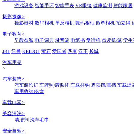
游戏设备
智能手环
智能手表
VR眼镜
健康监测
智能家居
摄影摄像
>
摄影器材
数码相机
单反相机
数码相框
微单相机
拍立得
电子教育
>
早教益智
电子词典
录音笔
电纸书
复读机
点读机/笔
学生
JBL
纽曼
KEIDOL
萤石
爱国者
匹克
汉王
长城
汽车用品
>
汽车装饰
>
汽车装饰灯
车牌照/牌照托
车载挂钩
遮阳挡/雪挡
车载烟
车用收纳袋/盒
车载电器
>
美容清洗
>
清洁剂
洗车毛巾
安全自驾
>