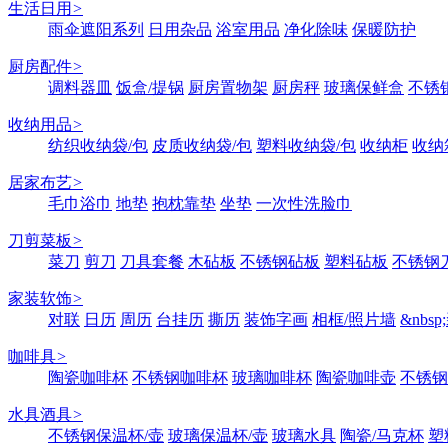
生活日用
>
雨伞遮阳系列
日用杂品
浴室用品
净化除味
保暖防护
厨房配件
>
调料器皿
饭盒/提锅
厨房置物架
厨房秤
玻璃保鲜盒
不锈
收纳用品
>
纺织收纳袋/包
皮质收纳袋/包
塑料收纳袋/包
收纳柜
收纳
居家布艺
>
毛巾浴巾
地垫
抱枕靠垫
坐垫
一次性洗脸巾
刀剪菜板
>
菜刀
剪刀
刀具套餐
木砧板
不锈钢砧板
塑料砧板
不锈钢刀
家装软饰
>
对联
日历
周历
台挂历
撕历
装饰字画
相框/照片墙
&nbs
咖啡具
>
陶瓷咖啡杯
不锈钢咖啡杯
玻璃咖啡杯
陶瓷咖啡壶
不锈钢
水具酒具
>
不锈钢保温杯/壶
玻璃保温杯/壶
玻璃水具
陶瓷/马克杯
塑