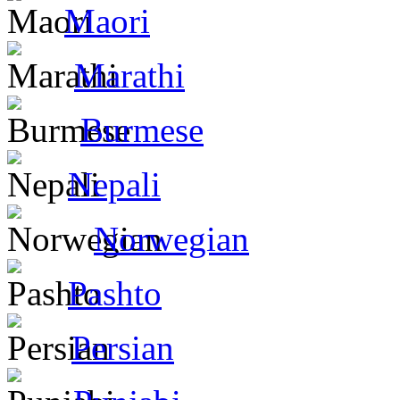
Maori
Marathi
Burmese
Nepali
Norwegian
Pashto
Persian