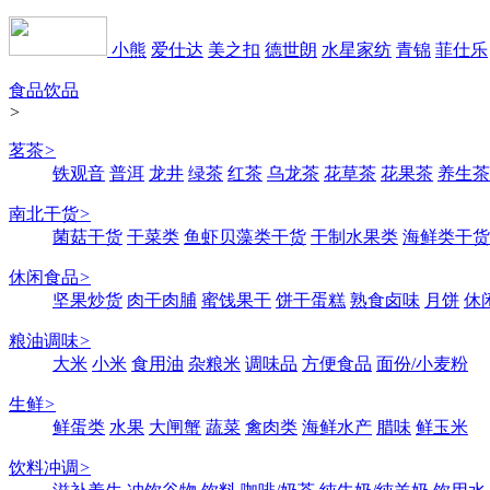
小熊
爱仕达
美之扣
德世朗
水星家纺
青锦
菲仕乐
食品饮品
>
茗茶
>
铁观音
普洱
龙井
绿茶
红茶
乌龙茶
花草茶
花果茶
养生茶
南北干货
>
菌菇干货
干菜类
鱼虾贝藻类干货
干制水果类
海鲜类干货
休闲食品
>
坚果炒货
肉干肉脯
蜜饯果干
饼干蛋糕
熟食卤味
月饼
休
粮油调味
>
大米
小米
食用油
杂粮米
调味品
方便食品
面份/小麦粉
生鲜
>
鲜蛋类
水果
大闸蟹
蔬菜
禽肉类
海鲜水产
腊味
鲜玉米
饮料冲调
>