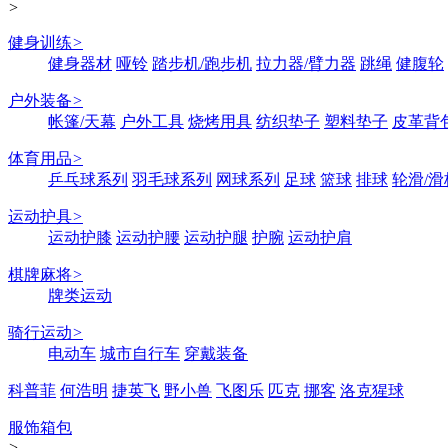
>
健身训练
>
健身器材
哑铃
踏步机/跑步机
拉力器/臂力器
跳绳
健腹轮
户外装备
>
帐篷/天幕
户外工具
烧烤用具
纺织垫子
塑料垫子
皮革背
体育用品
>
乒乓球系列
羽毛球系列
网球系列
足球
篮球
排球
轮滑/滑
运动护具
>
运动护膝
运动护腰
运动护腿
护腕
运动护肩
棋牌麻将
>
牌类运动
骑行运动
>
电动车
城市自行车
穿戴装备
科普菲
何浩明
捷英飞
野小兽
飞图乐
匹克
挪客
洛克猩球
服饰箱包
>