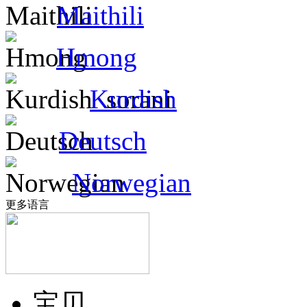
Maithili
Hmong
Kurdish
Deutsch
Norwegian
更多语言
宝贝