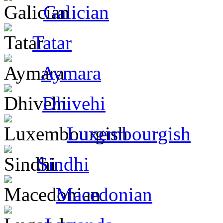
Galician
Tatar
Aymara
Dhivehi
Luxembourgish
Sindhi
Macedonian