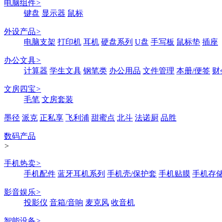
电脑组件
>
键盘
显示器
鼠标
外设产品
>
电脑支架
打印机
耳机
硬盘系列
U盘
手写板
鼠标垫
插座
办公文具
>
计算器
学生文具
钢笔类
办公用品
文件管理
本册/便签
财
文房四宝
>
毛笔
文房套装
墨径
派克
正私享
飞利浦
甜蜜点
北斗
法诺厨
品胜
数码产品
>
手机热卖
>
手机配件
蓝牙耳机系列
手机壳/保护套
手机贴膜
手机存
影音娱乐
>
投影仪
音箱/音响
麦克风
收音机
智能设备
>