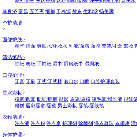
滋补养生
冲饮谷物
饮料
咖啡/奶茶
纯牛奶/纯羊奶
饮用水
李良济
富昌
五芳斋
恒都
千岛源
敖东
生和堂
畅美满
个护清洁
>
面部护肤
>
精华
洁面
爽肤水/化妆水
乳液/面霜
面膜
套装/礼盒
卸妆
清洁纸品
>
抽纸
卷纸
手帕纸
湿巾
厨房纸巾
湿厕纸
口腔护理
>
牙膏
牙刷
牙线/牙线棒
漱口水
口喷
口腔护理套装
香水彩妆
>
粉底液/膏
腮红/胭脂
眼影
眉笔/眉粉
睫毛膏/增长液
眼线笔
粉饼
唇彩唇蜜/唇釉
男士彩妆
唇笔/唇线笔
衣物清洁
>
洗衣液
洗衣粉
洗衣皂
护理剂
除菌剂
洗衣凝珠
衣领净
漂
身体护理
>