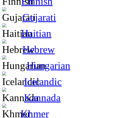
Finnish
Gujarati
Haitian
Hebrew
Hungarian
Icelandic
Kannada
Khmer