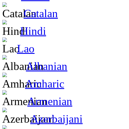
Catalan
Hindi
Lao
Albanian
Amharic
Armenian
Azerbaijani