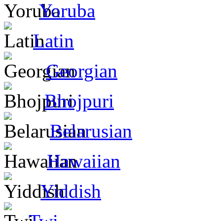
Yoruba
Latin
Georgian
Bhojpuri
Belarusian
Hawaiian
Yiddish