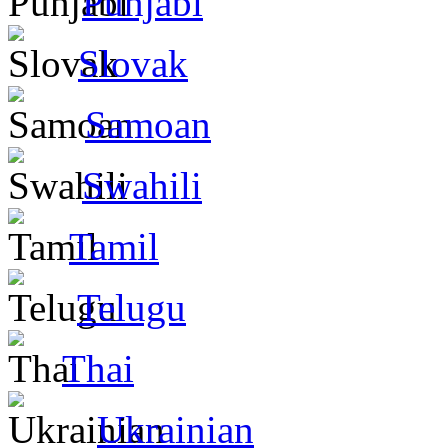
Punjabi
Slovak
Samoan
Swahili
Tamil
Telugu
Thai
Ukrainian