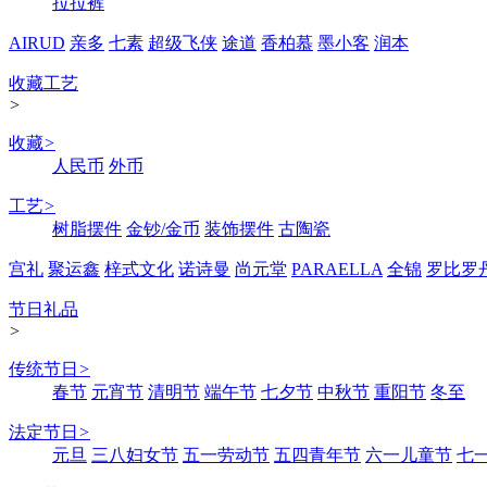
拉拉裤
AIRUD
亲多
七素
超级飞侠
途道
香柏慕
墨小客
润本
收藏工艺
>
收藏
>
人民币
外币
工艺
>
树脂摆件
金钞/金币
装饰摆件
古陶瓷
宫礼
聚运鑫
梓式文化
诺诗曼
尚元堂
PARAELLA
全锦
罗比罗
节日礼品
>
传统节日
>
春节
元宵节
清明节
端午节
七夕节
中秋节
重阳节
冬至
法定节日
>
元旦
三八妇女节
五一劳动节
五四青年节
六一儿童节
七