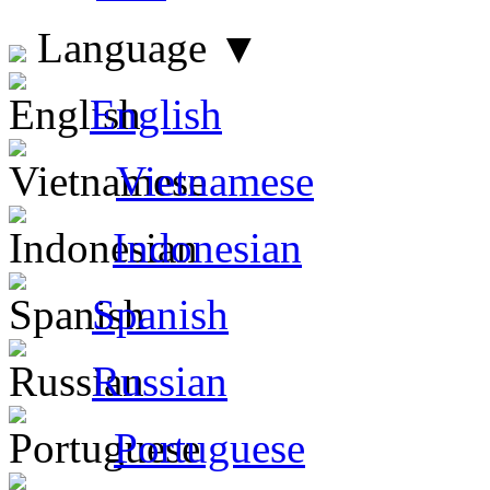
Language
▼
English
Vietnamese
Indonesian
Spanish
Russian
Portuguese