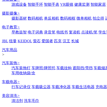
游戏设备
智能手环
智能手表
VR眼镜
健康监测
智能家居
摄影摄像
>
摄影器材
数码相机
单反相机
数码相框
微单相机
拍立得
电子教育
>
早教益智
电子词典
录音笔
电纸书
复读机
点读机/笔
学生
JBL
纽曼
KEIDOL
萤石
爱国者
匹克
汉王
长城
汽车用品
>
汽车装饰
>
汽车装饰灯
车牌照/牌照托
车载挂钩
遮阳挡/雪挡
车载烟
车用收纳袋/盒
车载电器
>
行车记录仪
车载吸尘器
车载净化器
车载生活电器
充电器
美容清洗
>
清洁剂
洗车毛巾