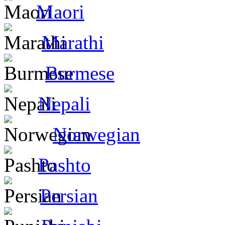
Maori
Marathi
Burmese
Nepali
Norwegian
Pashto
Persian