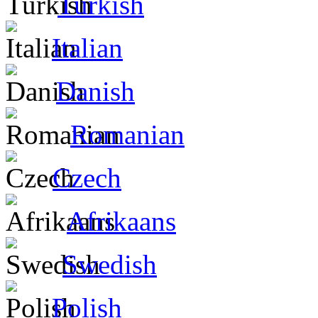
Turkish
Italian
Danish
Romanian
Czech
Afrikaans
Swedish
Polish