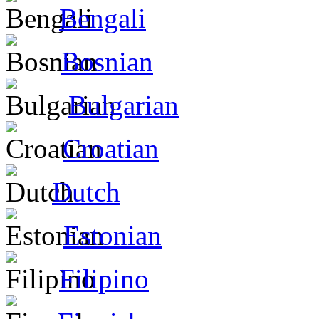
Bengali
Bosnian
Bulgarian
Croatian
Dutch
Estonian
Filipino