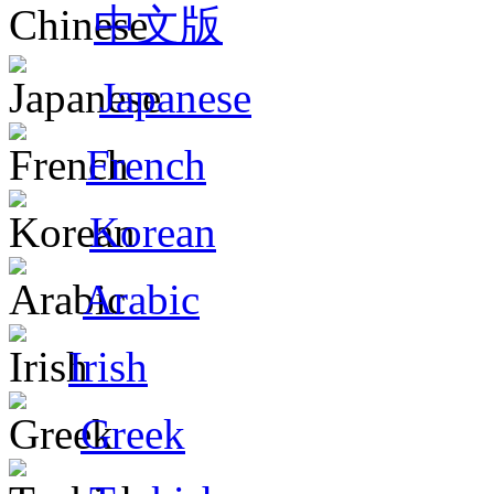
中文版
Japanese
French
Korean
Arabic
Irish
Greek