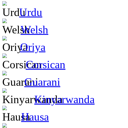
Urdu
Welsh
Oriya
Corsican
Guarani
Kinyarwanda
Hausa