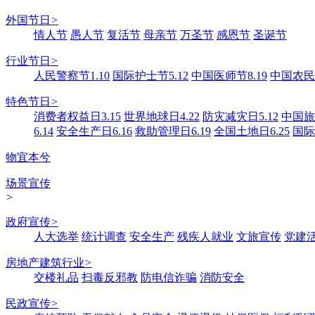
外国节日
>
情人节
愚人节
复活节
母亲节
万圣节
感恩节
圣诞节
行业节日
>
人民警察节1.10
国际护士节5.12
中国医师节8.19
中国农民丰
特色节日
>
消费者权益日3.15
世界地球日4.22
防灾减灾日5.12
中国旅游
6.14
安全生产日6.16
救助管理日6.19
全国土地日6.25
国际
物宜本兮
场景宣传
>
政府宣传
>
人大选举
统计调查
安全生产
残疾人就业
文旅宣传
党建
房地产建筑行业
>
交楼礼品
扫毒反邪教
防电信诈骗
消防安全
民政宣传
>