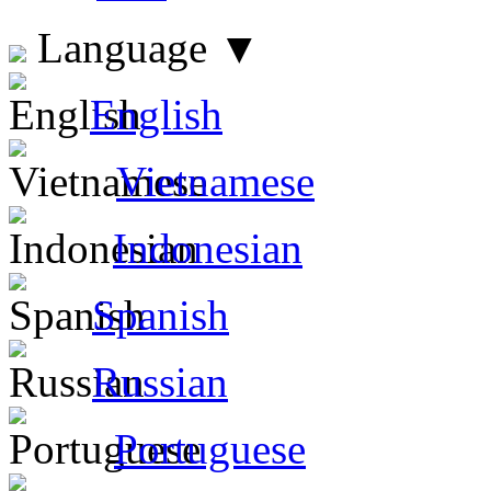
Language
▼
English
Vietnamese
Indonesian
Spanish
Russian
Portuguese