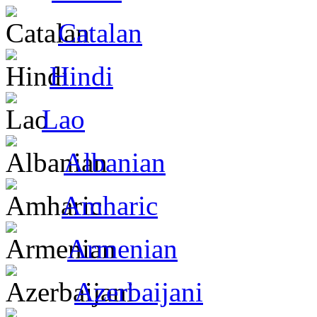
Catalan
Hindi
Lao
Albanian
Amharic
Armenian
Azerbaijani