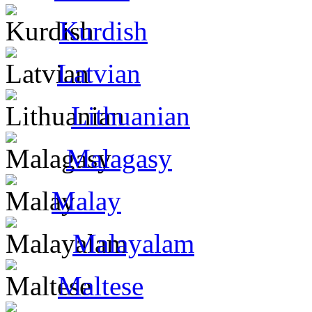
Kurdish
Latvian
Lithuanian
Malagasy
Malay
Malayalam
Maltese