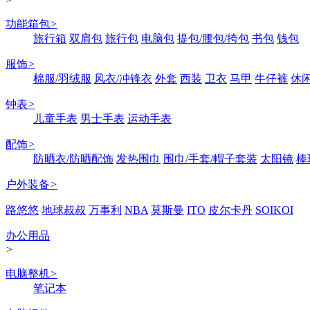
功能箱包
>
旅行箱
双肩包
旅行包
电脑包
提包/腰包/挎包
书包
钱包
服饰
>
棉服/羽绒服
风衣/冲锋衣
外套
西装
卫衣
马甲
牛仔裤
休
钟表
>
儿童手表
男士手表
运动手表
配饰
>
防晒衣/防晒配饰
发热围巾
围巾/手套/帽子套装
太阳镜
棒
户外装备
>
路悠悠
地球叔叔
万事利
NBA
莫斯曼
ITO
皮尔卡丹
SOIKOI
办公用品
>
电脑整机
>
笔记本