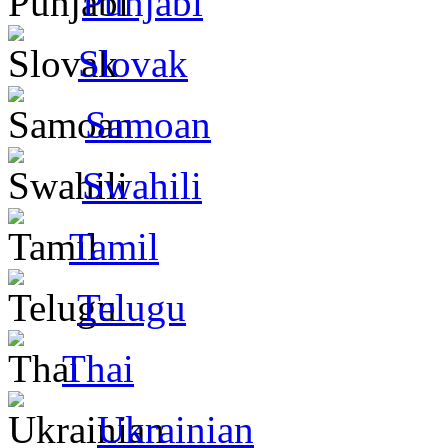
Punjabi
Slovak
Samoan
Swahili
Tamil
Telugu
Thai
Ukrainian