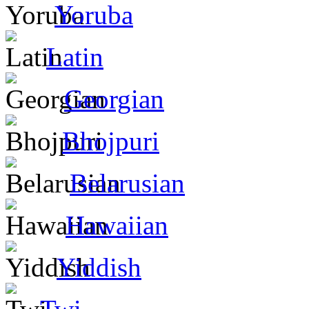
Yoruba
Latin
Georgian
Bhojpuri
Belarusian
Hawaiian
Yiddish