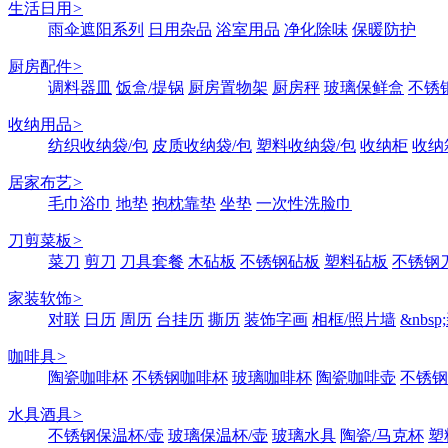
生活日用
>
雨伞遮阳系列
日用杂品
浴室用品
净化除味
保暖防护
厨房配件
>
调料器皿
饭盒/提锅
厨房置物架
厨房秤
玻璃保鲜盒
不锈
收纳用品
>
纺织收纳袋/包
皮质收纳袋/包
塑料收纳袋/包
收纳柜
收纳
居家布艺
>
毛巾浴巾
地垫
抱枕靠垫
坐垫
一次性洗脸巾
刀剪菜板
>
菜刀
剪刀
刀具套餐
木砧板
不锈钢砧板
塑料砧板
不锈钢刀
家装软饰
>
对联
日历
周历
台挂历
撕历
装饰字画
相框/照片墙
&nbs
咖啡具
>
陶瓷咖啡杯
不锈钢咖啡杯
玻璃咖啡杯
陶瓷咖啡壶
不锈钢
水具酒具
>
不锈钢保温杯/壶
玻璃保温杯/壶
玻璃水具
陶瓷/马克杯
塑