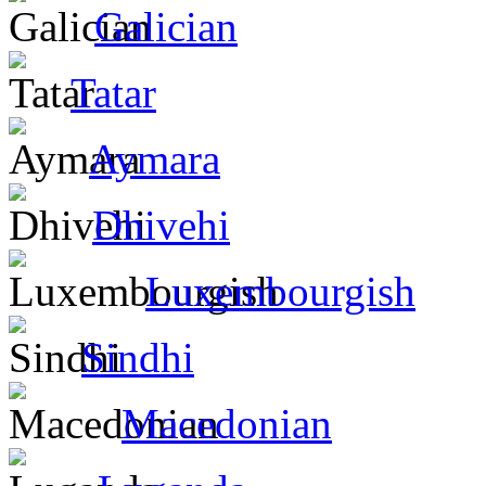
Galician
Tatar
Aymara
Dhivehi
Luxembourgish
Sindhi
Macedonian