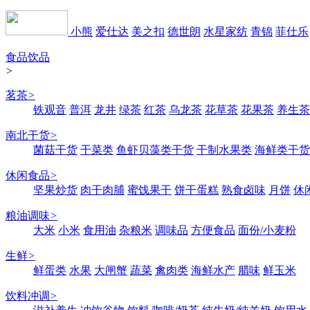
小熊
爱仕达
美之扣
德世朗
水星家纺
青锦
菲仕乐
食品饮品
>
茗茶
>
铁观音
普洱
龙井
绿茶
红茶
乌龙茶
花草茶
花果茶
养生茶
南北干货
>
菌菇干货
干菜类
鱼虾贝藻类干货
干制水果类
海鲜类干货
休闲食品
>
坚果炒货
肉干肉脯
蜜饯果干
饼干蛋糕
熟食卤味
月饼
休
粮油调味
>
大米
小米
食用油
杂粮米
调味品
方便食品
面份/小麦粉
生鲜
>
鲜蛋类
水果
大闸蟹
蔬菜
禽肉类
海鲜水产
腊味
鲜玉米
饮料冲调
>