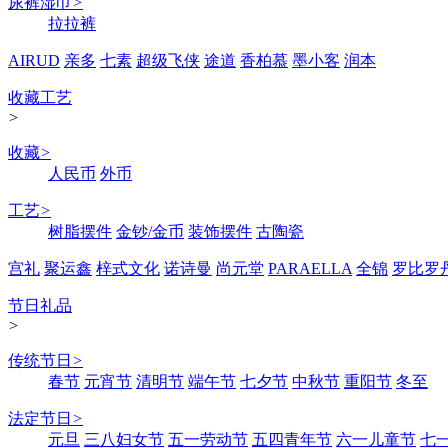
尿裤湿巾
>
拉拉裤
AIRUD
亲多
七素
超级飞侠
途道
香柏慕
墨小客
润本
收藏工艺
>
收藏
>
人民币
外币
工艺
>
树脂摆件
金钞/金币
装饰摆件
古陶瓷
宫礼
聚运鑫
梓式文化
诺诗曼
尚元堂
PARAELLA
全锦
罗比罗
节日礼品
>
传统节日
>
春节
元宵节
清明节
端午节
七夕节
中秋节
重阳节
冬至
法定节日
>
元旦
三八妇女节
五一劳动节
五四青年节
六一儿童节
七