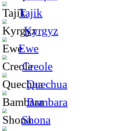
Tajik
Kyrgyz
Ewe
Creole
Quechua
Bambara
Shona