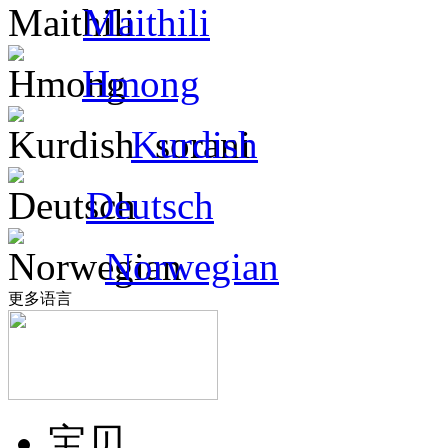
Maithili
Hmong
Kurdish
Deutsch
Norwegian
更多语言
宝贝