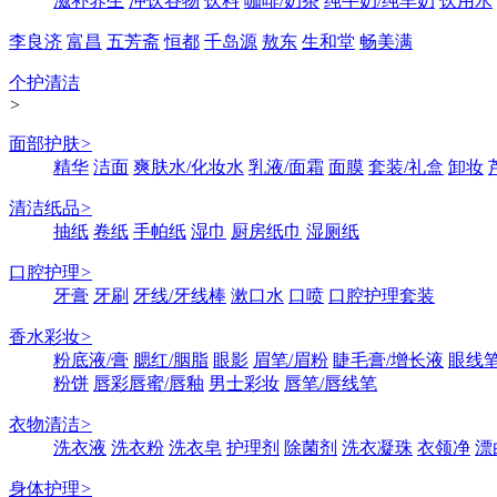
滋补养生
冲饮谷物
饮料
咖啡/奶茶
纯牛奶/纯羊奶
饮用水
李良济
富昌
五芳斋
恒都
千岛源
敖东
生和堂
畅美满
个护清洁
>
面部护肤
>
精华
洁面
爽肤水/化妆水
乳液/面霜
面膜
套装/礼盒
卸妆
清洁纸品
>
抽纸
卷纸
手帕纸
湿巾
厨房纸巾
湿厕纸
口腔护理
>
牙膏
牙刷
牙线/牙线棒
漱口水
口喷
口腔护理套装
香水彩妆
>
粉底液/膏
腮红/胭脂
眼影
眉笔/眉粉
睫毛膏/增长液
眼线笔
粉饼
唇彩唇蜜/唇釉
男士彩妆
唇笔/唇线笔
衣物清洁
>
洗衣液
洗衣粉
洗衣皂
护理剂
除菌剂
洗衣凝珠
衣领净
漂
身体护理
>