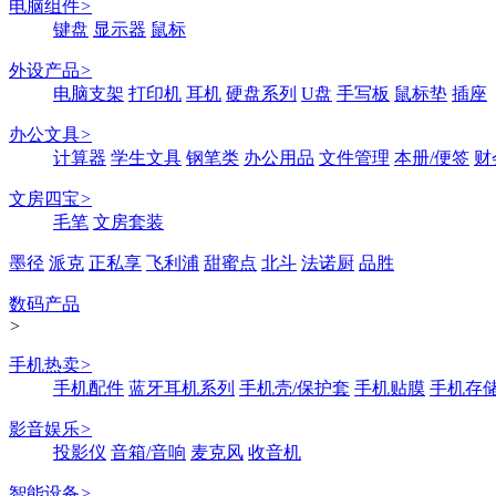
电脑组件
>
键盘
显示器
鼠标
外设产品
>
电脑支架
打印机
耳机
硬盘系列
U盘
手写板
鼠标垫
插座
办公文具
>
计算器
学生文具
钢笔类
办公用品
文件管理
本册/便签
财
文房四宝
>
毛笔
文房套装
墨径
派克
正私享
飞利浦
甜蜜点
北斗
法诺厨
品胜
数码产品
>
手机热卖
>
手机配件
蓝牙耳机系列
手机壳/保护套
手机贴膜
手机存
影音娱乐
>
投影仪
音箱/音响
麦克风
收音机
智能设备
>