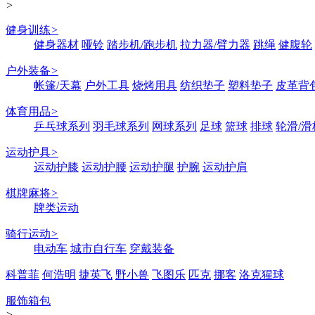
>
健身训练
>
健身器材
哑铃
踏步机/跑步机
拉力器/臂力器
跳绳
健腹轮
户外装备
>
帐篷/天幕
户外工具
烧烤用具
纺织垫子
塑料垫子
皮革背
体育用品
>
乒乓球系列
羽毛球系列
网球系列
足球
篮球
排球
轮滑/滑
运动护具
>
运动护膝
运动护腰
运动护腿
护腕
运动护肩
棋牌麻将
>
牌类运动
骑行运动
>
电动车
城市自行车
穿戴装备
科普菲
何浩明
捷英飞
野小兽
飞图乐
匹克
挪客
洛克猩球
服饰箱包
>