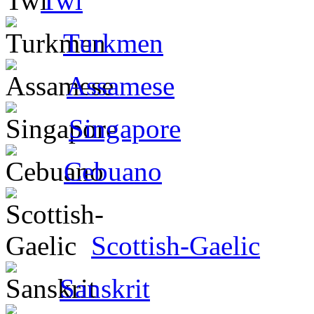
Twi
Turkmen
Assamese
Singapore
Cebuano
Scottish-Gaelic
Sanskrit