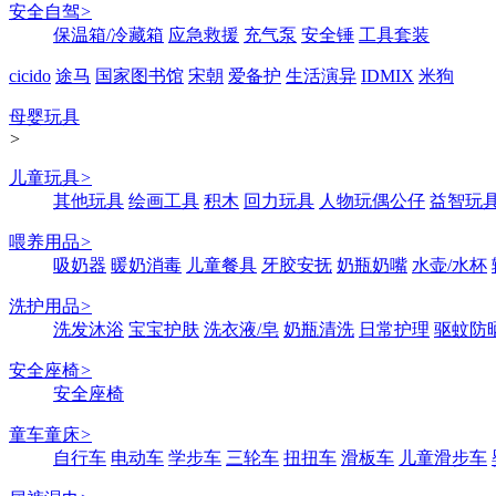
安全自驾
>
保温箱/冷藏箱
应急救援
充气泵
安全锤
工具套装
cicido
途马
国家图书馆
宋朝
爱备护
生活演异
IDMIX
米狗
母婴玩具
>
儿童玩具
>
其他玩具
绘画工具
积木
回力玩具
人物玩偶公仔
益智玩
喂养用品
>
吸奶器
暖奶消毒
儿童餐具
牙胶安抚
奶瓶奶嘴
水壶/水杯
洗护用品
>
洗发沐浴
宝宝护肤
洗衣液/皂
奶瓶清洗
日常护理
驱蚊防
安全座椅
>
安全座椅
童车童床
>
自行车
电动车
学步车
三轮车
扭扭车
滑板车
儿童滑步车