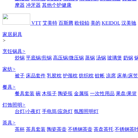
摩器
冲牙器
其他个护健康
VTT
艾美特
百斯腾
欧锐铂
美的
KEIDOL
汉美驰
家居厨具
>
烹饪锅具
>
炒锅
平底锅/煎锅
高压锅/微压锅
蒸锅
汤锅
玻璃煲
奶锅
家纺
>
被子
床品套件
乳胶枕
护颈枕
纺织枕
蚊帐
凉席
床单/床笠
餐具
>
餐具套装
碗
木筷子
陶瓷筷
金属筷
一次性用品
果盘/果篮
灯饰照明
>
台灯/小夜灯
手电筒/应急灯
氛围照明灯
茶具
>
茶杯
茶具套装
陶瓷茶壶
不锈钢茶壶
茶盘茶托
不锈钢茶