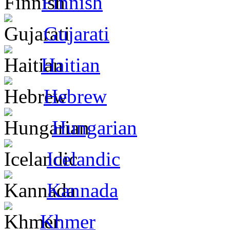
Finnish
Gujarati
Haitian
Hebrew
Hungarian
Icelandic
Kannada
Khmer