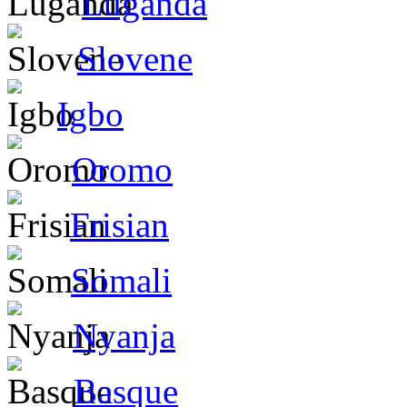
Luganda
Slovene
Igbo
Oromo
Frisian
Somali
Nyanja
Basque