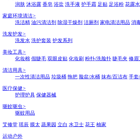
润肤
沐浴露
香皂
浴盐
洗手液
护手霜
足贴
足浴粉
花露水
家庭环境清洁
>
洗洁精
油污清洁剂
除湿干燥剂
洁厕剂
家电清洁用品
消
洗发护发
>
洗发水
洗护套装
护发系列
美妆工具
>
化妆棉
假睫毛
双眼皮贴
化妆刷
粉扑/洗脸扑
睫毛夹
修眉
清洁用具
>
一次性清洁用品
垃圾桶
拖把
脸盆/水桶
抹布/百洁布
手套
医疗保健
>
护理护具
保健器械
驱蚊驱虫
>
驱蚊用品
艾修堂
瑶辰
膜太
蔬果园
立白
水卫士
花王
柚家
运动户外