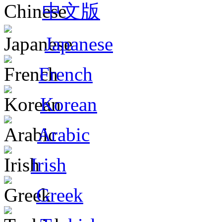
中文版
Japanese
French
Korean
Arabic
Irish
Greek