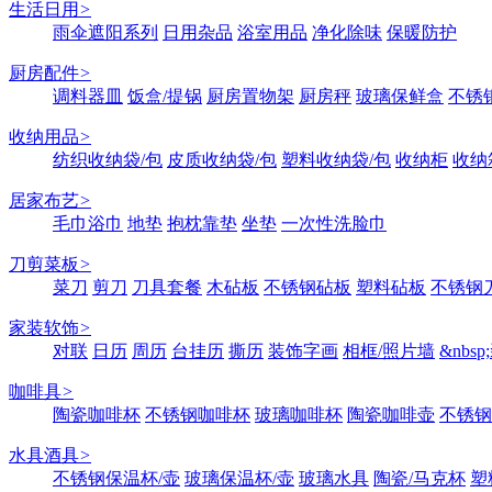
生活日用
>
雨伞遮阳系列
日用杂品
浴室用品
净化除味
保暖防护
厨房配件
>
调料器皿
饭盒/提锅
厨房置物架
厨房秤
玻璃保鲜盒
不锈
收纳用品
>
纺织收纳袋/包
皮质收纳袋/包
塑料收纳袋/包
收纳柜
收纳
居家布艺
>
毛巾浴巾
地垫
抱枕靠垫
坐垫
一次性洗脸巾
刀剪菜板
>
菜刀
剪刀
刀具套餐
木砧板
不锈钢砧板
塑料砧板
不锈钢刀
家装软饰
>
对联
日历
周历
台挂历
撕历
装饰字画
相框/照片墙
&nbs
咖啡具
>
陶瓷咖啡杯
不锈钢咖啡杯
玻璃咖啡杯
陶瓷咖啡壶
不锈钢
水具酒具
>
不锈钢保温杯/壶
玻璃保温杯/壶
玻璃水具
陶瓷/马克杯
塑