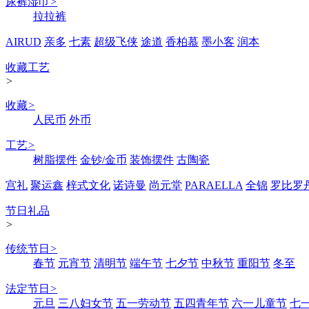
尿裤湿巾
>
拉拉裤
AIRUD
亲多
七素
超级飞侠
途道
香柏慕
墨小客
润本
收藏工艺
>
收藏
>
人民币
外币
工艺
>
树脂摆件
金钞/金币
装饰摆件
古陶瓷
宫礼
聚运鑫
梓式文化
诺诗曼
尚元堂
PARAELLA
全锦
罗比罗
节日礼品
>
传统节日
>
春节
元宵节
清明节
端午节
七夕节
中秋节
重阳节
冬至
法定节日
>
元旦
三八妇女节
五一劳动节
五四青年节
六一儿童节
七