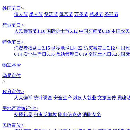
外国节日
>
情人节
愚人节
复活节
母亲节
万圣节
感恩节
圣诞节
行业节日
>
人民警察节1.10
国际护士节5.12
中国医师节8.19
中国农民丰
特色节日
>
消费者权益日3.15
世界地球日4.22
防灾减灾日5.12
中国旅游
6.14
安全生产日6.16
救助管理日6.19
全国土地日6.25
国际
物宜本兮
场景宣传
>
政府宣传
>
人大选举
统计调查
安全生产
残疾人就业
文旅宣传
党建
房地产建筑行业
>
交楼礼品
扫毒反邪教
防电信诈骗
消防安全
民政宣传
>