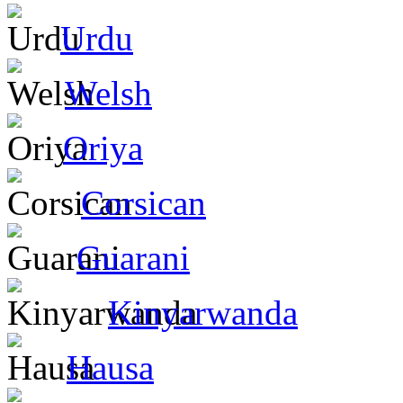
Urdu
Welsh
Oriya
Corsican
Guarani
Kinyarwanda
Hausa