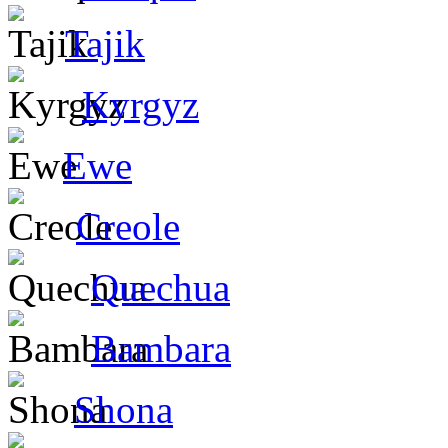
Tajik
Kyrgyz
Ewe
Creole
Quechua
Bambara
Shona