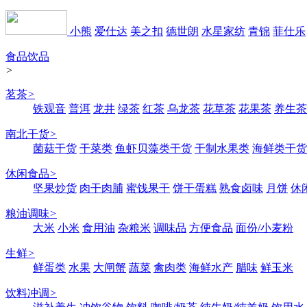
小熊
爱仕达
美之扣
德世朗
水星家纺
青锦
菲仕乐
食品饮品
>
茗茶
>
铁观音
普洱
龙井
绿茶
红茶
乌龙茶
花草茶
花果茶
养生茶
南北干货
>
菌菇干货
干菜类
鱼虾贝藻类干货
干制水果类
海鲜类干货
休闲食品
>
坚果炒货
肉干肉脯
蜜饯果干
饼干蛋糕
熟食卤味
月饼
休
粮油调味
>
大米
小米
食用油
杂粮米
调味品
方便食品
面份/小麦粉
生鲜
>
鲜蛋类
水果
大闸蟹
蔬菜
禽肉类
海鲜水产
腊味
鲜玉米
饮料冲调
>