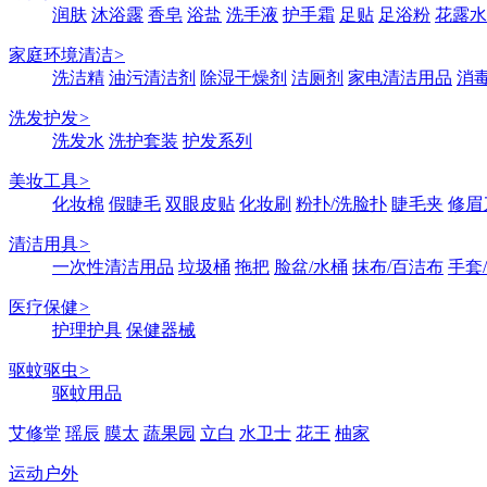
润肤
沐浴露
香皂
浴盐
洗手液
护手霜
足贴
足浴粉
花露水
家庭环境清洁
>
洗洁精
油污清洁剂
除湿干燥剂
洁厕剂
家电清洁用品
消
洗发护发
>
洗发水
洗护套装
护发系列
美妆工具
>
化妆棉
假睫毛
双眼皮贴
化妆刷
粉扑/洗脸扑
睫毛夹
修眉
清洁用具
>
一次性清洁用品
垃圾桶
拖把
脸盆/水桶
抹布/百洁布
手套
医疗保健
>
护理护具
保健器械
驱蚊驱虫
>
驱蚊用品
艾修堂
瑶辰
膜太
蔬果园
立白
水卫士
花王
柚家
运动户外