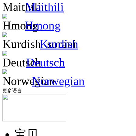
Maithili
Hmong
Kurdish
Deutsch
Norwegian
更多语言
宝贝