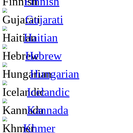
Finnish
Gujarati
Haitian
Hebrew
Hungarian
Icelandic
Kannada
Khmer