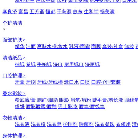
滋补养生
冲饮谷物
饮料
咖啡/奶茶
纯牛奶/纯羊奶
饮用水
李良济
富昌
五芳斋
恒都
千岛源
敖东
生和堂
畅美满
个护清洁
>
面部护肤
>
精华
洁面
爽肤水/化妆水
乳液/面霜
面膜
套装/礼盒
卸妆
清洁纸品
>
抽纸
卷纸
手帕纸
湿巾
厨房纸巾
湿厕纸
口腔护理
>
牙膏
牙刷
牙线/牙线棒
漱口水
口喷
口腔护理套装
香水彩妆
>
粉底液/膏
腮红/胭脂
眼影
眉笔/眉粉
睫毛膏/增长液
眼线笔
粉饼
唇彩唇蜜/唇釉
男士彩妆
唇笔/唇线笔
衣物清洁
>
洗衣液
洗衣粉
洗衣皂
护理剂
除菌剂
洗衣凝珠
衣领净
漂
身体护理
>