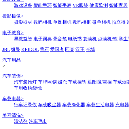
游戏设备
智能手环
智能手表
VR眼镜
健康监测
智能家居
摄影摄像
>
摄影器材
数码相机
单反相机
数码相框
微单相机
拍立得
电子教育
>
早教益智
电子词典
录音笔
电纸书
复读机
点读机/笔
学生
JBL
纽曼
KEIDOL
萤石
爱国者
匹克
汉王
长城
汽车用品
>
汽车装饰
>
汽车装饰灯
车牌照/牌照托
车载挂钩
遮阳挡/雪挡
车载烟
车用收纳袋/盒
车载电器
>
行车记录仪
车载吸尘器
车载净化器
车载生活电器
充电器
美容清洗
>
清洁剂
洗车毛巾