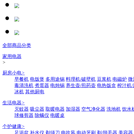
全部商品分类
家用电器
>
厨房小电
>
早餐机
电饭煲
多用途锅
料理机/破壁机
豆浆机
电磁炉
微
毒清洗机
煮蛋器
电炖锅
养生壶/煎药壶
电热饭盒
榨汁机
冰机
其他厨电
生活电器
>
灭蚊器
吸尘器
取暖电器
加湿器
空气净化器
洗地机
饮水
球修剪器
除螨仪
电暖桌
个护健康
>
足浴盆
补水仪
剃须刀
电吹风
电动牙刷
剃/脱毛器
美容器