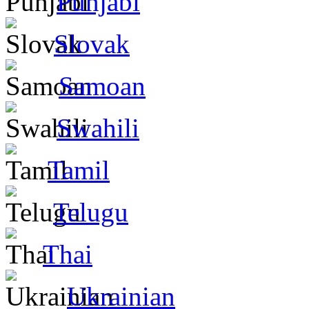
Punjabi
Slovak
Samoan
Swahili
Tamil
Telugu
Thai
Ukrainian