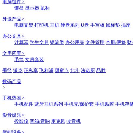
电脑组件
>
键盘
显示器
鼠标
外设产品
>
电脑支架
打印机
耳机
硬盘系列
U盘
手写板
鼠标垫
插座
办公文具
>
计算器
学生文具
钢笔类
办公用品
文件管理
本册/便签
财
文房四宝
>
毛笔
文房套装
墨径
派克
正私享
飞利浦
甜蜜点
北斗
法诺厨
品胜
数码产品
>
手机热卖
>
手机配件
蓝牙耳机系列
手机壳/保护套
手机贴膜
手机存
影音娱乐
>
投影仪
音箱/音响
麦克风
收音机
智能设备
>