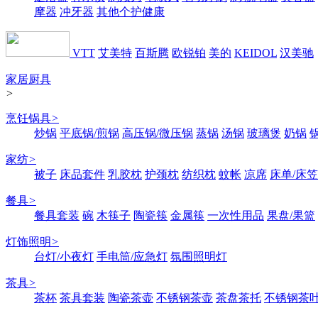
摩器
冲牙器
其他个护健康
VTT
艾美特
百斯腾
欧锐铂
美的
KEIDOL
汉美驰
家居厨具
>
烹饪锅具
>
炒锅
平底锅/煎锅
高压锅/微压锅
蒸锅
汤锅
玻璃煲
奶锅
家纺
>
被子
床品套件
乳胶枕
护颈枕
纺织枕
蚊帐
凉席
床单/床笠
餐具
>
餐具套装
碗
木筷子
陶瓷筷
金属筷
一次性用品
果盘/果篮
灯饰照明
>
台灯/小夜灯
手电筒/应急灯
氛围照明灯
茶具
>
茶杯
茶具套装
陶瓷茶壶
不锈钢茶壶
茶盘茶托
不锈钢茶