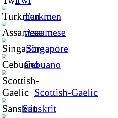
Twi
Turkmen
Assamese
Singapore
Cebuano
Scottish-Gaelic
Sanskrit