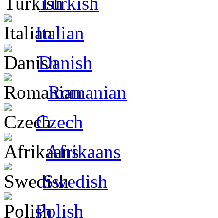
Turkish
Italian
Danish
Romanian
Czech
Afrikaans
Swedish
Polish