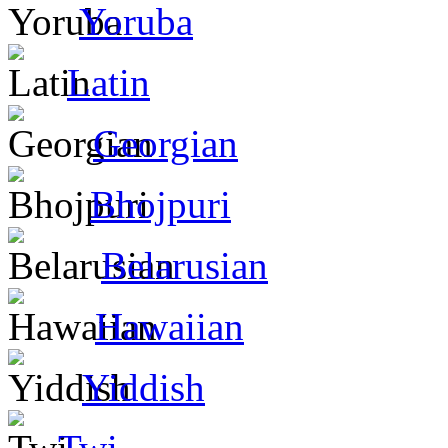
Yoruba
Latin
Georgian
Bhojpuri
Belarusian
Hawaiian
Yiddish