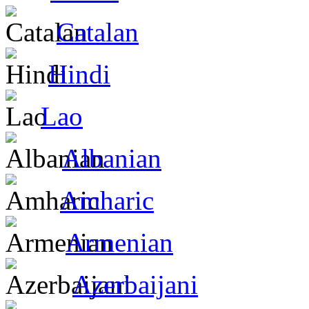
Catalan
Hindi
Lao
Albanian
Amharic
Armenian
Azerbaijani