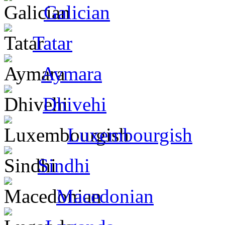
Galician
Tatar
Aymara
Dhivehi
Luxembourgish
Sindhi
Macedonian