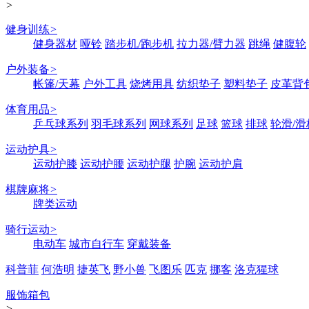
>
健身训练
>
健身器材
哑铃
踏步机/跑步机
拉力器/臂力器
跳绳
健腹轮
户外装备
>
帐篷/天幕
户外工具
烧烤用具
纺织垫子
塑料垫子
皮革背
体育用品
>
乒乓球系列
羽毛球系列
网球系列
足球
篮球
排球
轮滑/滑
运动护具
>
运动护膝
运动护腰
运动护腿
护腕
运动护肩
棋牌麻将
>
牌类运动
骑行运动
>
电动车
城市自行车
穿戴装备
科普菲
何浩明
捷英飞
野小兽
飞图乐
匹克
挪客
洛克猩球
服饰箱包
>