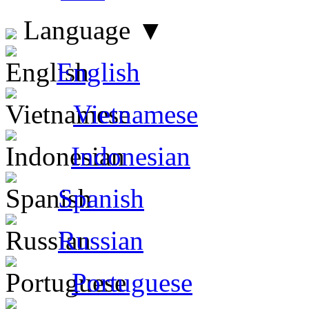
Language
▼
English
Vietnamese
Indonesian
Spanish
Russian
Portuguese