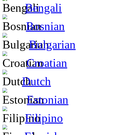
Bengali
Bosnian
Bulgarian
Croatian
Dutch
Estonian
Filipino