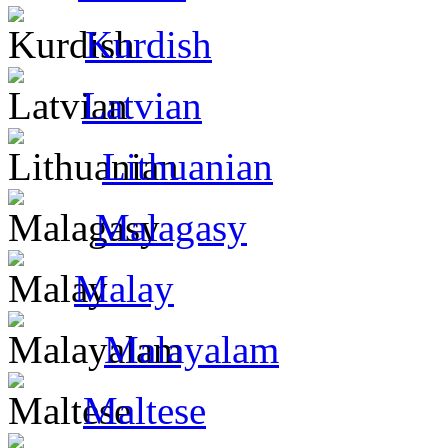
Kurdish
Latvian
Lithuanian
Malagasy
Malay
Malayalam
Maltese