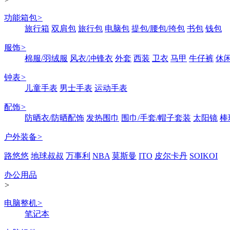
功能箱包
>
旅行箱
双肩包
旅行包
电脑包
提包/腰包/挎包
书包
钱包
服饰
>
棉服/羽绒服
风衣/冲锋衣
外套
西装
卫衣
马甲
牛仔裤
休
钟表
>
儿童手表
男士手表
运动手表
配饰
>
防晒衣/防晒配饰
发热围巾
围巾/手套/帽子套装
太阳镜
棒
户外装备
>
路悠悠
地球叔叔
万事利
NBA
莫斯曼
ITO
皮尔卡丹
SOIKOI
办公用品
>
电脑整机
>
笔记本