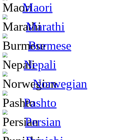
Maori
Marathi
Burmese
Nepali
Norwegian
Pashto
Persian