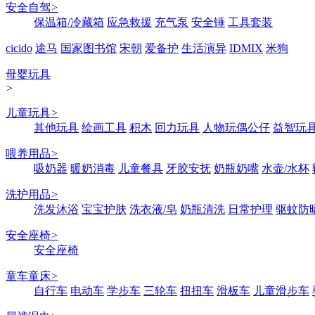
安全自驾
>
保温箱/冷藏箱
应急救援
充气泵
安全锤
工具套装
cicido
途马
国家图书馆
宋朝
爱备护
生活演异
IDMIX
米狗
母婴玩具
>
儿童玩具
>
其他玩具
绘画工具
积木
回力玩具
人物玩偶公仔
益智玩
喂养用品
>
吸奶器
暖奶消毒
儿童餐具
牙胶安抚
奶瓶奶嘴
水壶/水杯
洗护用品
>
洗发沐浴
宝宝护肤
洗衣液/皂
奶瓶清洗
日常护理
驱蚊防
安全座椅
>
安全座椅
童车童床
>
自行车
电动车
学步车
三轮车
扭扭车
滑板车
儿童滑步车