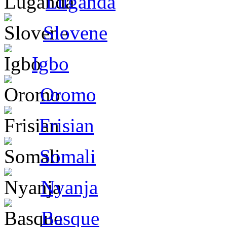
Luganda
Slovene
Igbo
Oromo
Frisian
Somali
Nyanja
Basque