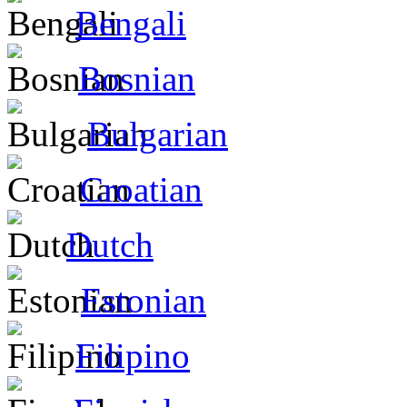
Bengali
Bosnian
Bulgarian
Croatian
Dutch
Estonian
Filipino