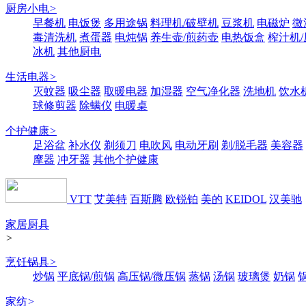
厨房小电
>
早餐机
电饭煲
多用途锅
料理机/破壁机
豆浆机
电磁炉
微
毒清洗机
煮蛋器
电炖锅
养生壶/煎药壶
电热饭盒
榨汁机
冰机
其他厨电
生活电器
>
灭蚊器
吸尘器
取暖电器
加湿器
空气净化器
洗地机
饮水
球修剪器
除螨仪
电暖桌
个护健康
>
足浴盆
补水仪
剃须刀
电吹风
电动牙刷
剃/脱毛器
美容器
摩器
冲牙器
其他个护健康
VTT
艾美特
百斯腾
欧锐铂
美的
KEIDOL
汉美驰
家居厨具
>
烹饪锅具
>
炒锅
平底锅/煎锅
高压锅/微压锅
蒸锅
汤锅
玻璃煲
奶锅
家纺
>