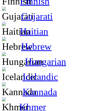
Finnish
Gujarati
Haitian
Hebrew
Hungarian
Icelandic
Kannada
Khmer