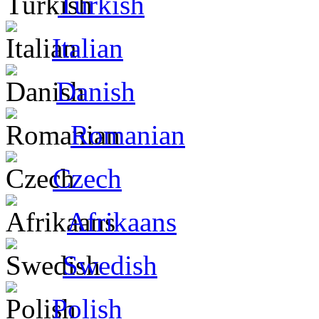
Turkish
Italian
Danish
Romanian
Czech
Afrikaans
Swedish
Polish