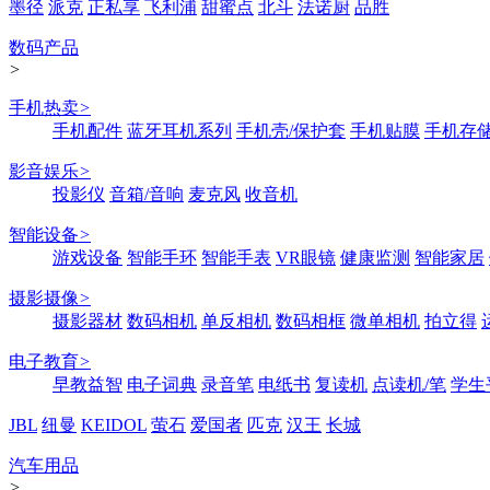
墨径
派克
正私享
飞利浦
甜蜜点
北斗
法诺厨
品胜
数码产品
>
手机热卖
>
手机配件
蓝牙耳机系列
手机壳/保护套
手机贴膜
手机存
影音娱乐
>
投影仪
音箱/音响
麦克风
收音机
智能设备
>
游戏设备
智能手环
智能手表
VR眼镜
健康监测
智能家居
摄影摄像
>
摄影器材
数码相机
单反相机
数码相框
微单相机
拍立得
电子教育
>
早教益智
电子词典
录音笔
电纸书
复读机
点读机/笔
学生
JBL
纽曼
KEIDOL
萤石
爱国者
匹克
汉王
长城
汽车用品
>