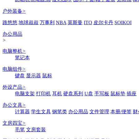
户外装备
>
路悠悠
地球叔叔
万事利
NBA
莫斯曼
ITO
皮尔卡丹
SOIKOI
办公用品
>
电脑整机
>
笔记本
电脑组件
>
键盘
显示器
鼠标
外设产品
>
电脑支架
打印机
耳机
硬盘系列
U盘
手写板
鼠标垫
插座
办公文具
>
计算器
学生文具
钢笔类
办公用品
文件管理
本册/便签
财
文房四宝
>
毛笔
文房套装