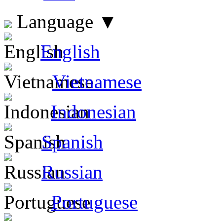
Language
▼
English
Vietnamese
Indonesian
Spanish
Russian
Portuguese