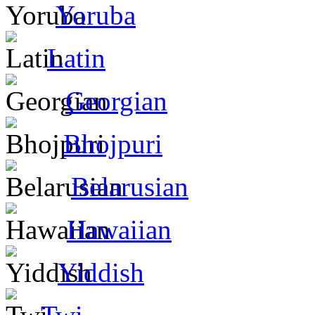
Yoruba
Latin
Georgian
Bhojpuri
Belarusian
Hawaiian
Yiddish