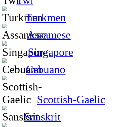
Twi
Turkmen
Assamese
Singapore
Cebuano
Scottish-Gaelic
Sanskrit