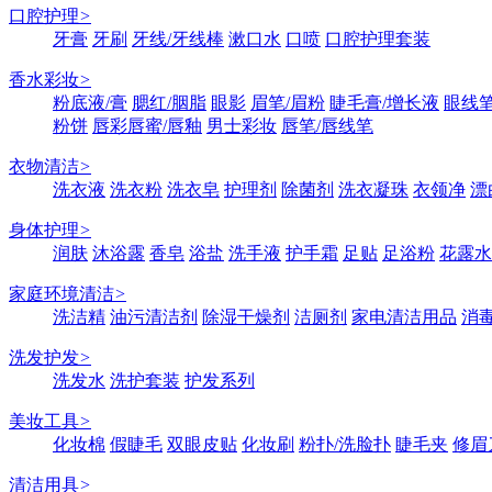
口腔护理
>
牙膏
牙刷
牙线/牙线棒
漱口水
口喷
口腔护理套装
香水彩妆
>
粉底液/膏
腮红/胭脂
眼影
眉笔/眉粉
睫毛膏/增长液
眼线笔
粉饼
唇彩唇蜜/唇釉
男士彩妆
唇笔/唇线笔
衣物清洁
>
洗衣液
洗衣粉
洗衣皂
护理剂
除菌剂
洗衣凝珠
衣领净
漂
身体护理
>
润肤
沐浴露
香皂
浴盐
洗手液
护手霜
足贴
足浴粉
花露水
家庭环境清洁
>
洗洁精
油污清洁剂
除湿干燥剂
洁厕剂
家电清洁用品
消
洗发护发
>
洗发水
洗护套装
护发系列
美妆工具
>
化妆棉
假睫毛
双眼皮贴
化妆刷
粉扑/洗脸扑
睫毛夹
修眉
清洁用具
>