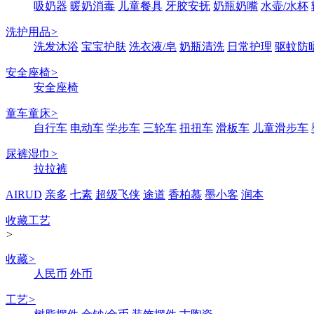
吸奶器
暖奶消毒
儿童餐具
牙胶安抚
奶瓶奶嘴
水壶/水杯
洗护用品
>
洗发沐浴
宝宝护肤
洗衣液/皂
奶瓶清洗
日常护理
驱蚊防
安全座椅
>
安全座椅
童车童床
>
自行车
电动车
学步车
三轮车
扭扭车
滑板车
儿童滑步车
尿裤湿巾
>
拉拉裤
AIRUD
亲多
七素
超级飞侠
途道
香柏慕
墨小客
润本
收藏工艺
>
收藏
>
人民币
外币
工艺
>