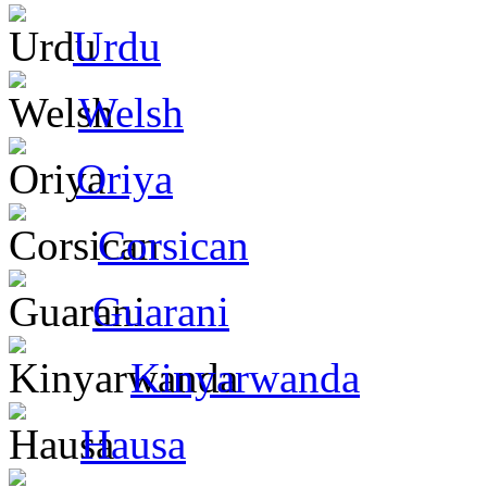
Urdu
Welsh
Oriya
Corsican
Guarani
Kinyarwanda
Hausa