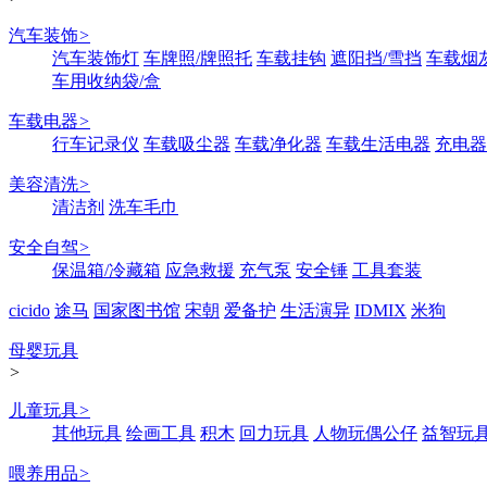
汽车装饰
>
汽车装饰灯
车牌照/牌照托
车载挂钩
遮阳挡/雪挡
车载烟
车用收纳袋/盒
车载电器
>
行车记录仪
车载吸尘器
车载净化器
车载生活电器
充电器
美容清洗
>
清洁剂
洗车毛巾
安全自驾
>
保温箱/冷藏箱
应急救援
充气泵
安全锤
工具套装
cicido
途马
国家图书馆
宋朝
爱备护
生活演异
IDMIX
米狗
母婴玩具
>
儿童玩具
>
其他玩具
绘画工具
积木
回力玩具
人物玩偶公仔
益智玩
喂养用品
>