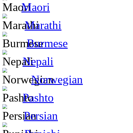
Maori
Marathi
Burmese
Nepali
Norwegian
Pashto
Persian