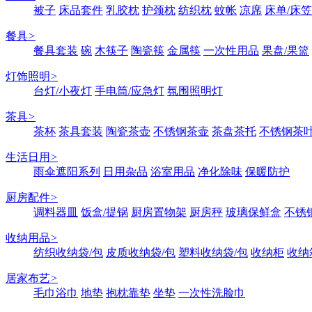
被子
床品套件
乳胶枕
护颈枕
纺织枕
蚊帐
凉席
床单/床笠
餐具
>
餐具套装
碗
木筷子
陶瓷筷
金属筷
一次性用品
果盘/果篮
灯饰照明
>
台灯/小夜灯
手电筒/应急灯
氛围照明灯
茶具
>
茶杯
茶具套装
陶瓷茶壶
不锈钢茶壶
茶盘茶托
不锈钢茶
生活日用
>
雨伞遮阳系列
日用杂品
浴室用品
净化除味
保暖防护
厨房配件
>
调料器皿
饭盒/提锅
厨房置物架
厨房秤
玻璃保鲜盒
不锈
收纳用品
>
纺织收纳袋/包
皮质收纳袋/包
塑料收纳袋/包
收纳柜
收纳
居家布艺
>
毛巾浴巾
地垫
抱枕靠垫
坐垫
一次性洗脸巾