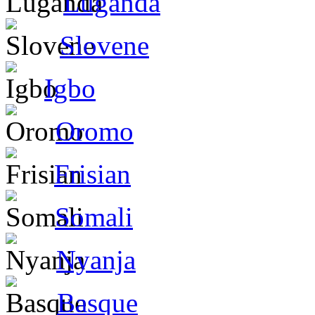
Luganda
Slovene
Igbo
Oromo
Frisian
Somali
Nyanja
Basque