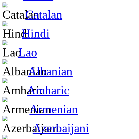
Catalan
Hindi
Lao
Albanian
Amharic
Armenian
Azerbaijani