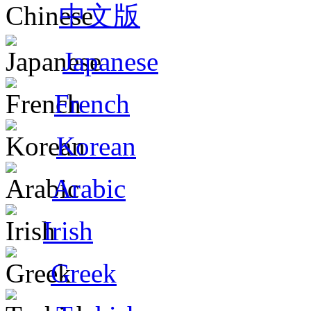
中文版
Japanese
French
Korean
Arabic
Irish
Greek