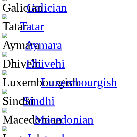
Galician
Tatar
Aymara
Dhivehi
Luxembourgish
Sindhi
Macedonian