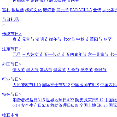
树脂摆件
金钞/金币
装饰摆件
古陶瓷
宫礼
聚运鑫
梓式文化
诺诗曼
尚元堂
PARAELLA
全锦
罗比罗
节日礼品
>
传统节日
>
春节
元宵节
清明节
端午节
七夕节
中秋节
重阳节
冬至
法定节日
>
元旦
三八妇女节
五一劳动节
五四青年节
六一儿童节
七
外国节日
>
情人节
愚人节
复活节
母亲节
万圣节
感恩节
圣诞节
行业节日
>
人民警察节1.10
国际护士节5.12
中国医师节8.19
中国农民丰
特色节日
>
消费者权益日3.15
世界地球日4.22
防灾减灾日5.12
中国旅游
6.14
安全生产日6.16
救助管理日6.19
全国土地日6.25
国际
物宜本兮