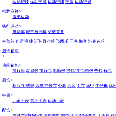
运动护膝
运动护腰
运动护腿
护腕
运动护肩
棋牌麻将
>
牌类运动
骑行运动
>
电动车
城市自行车
穿戴装备
科普菲
何浩明
捷英飞
野小兽
飞图乐
匹克
挪客
洛克猩球
服饰箱包
>
功能箱包
>
旅行箱
双肩包
旅行包
电脑包
提包/腰包/挎包
书包
钱包
服饰
>
棉服/羽绒服
风衣/冲锋衣
外套
西装
卫衣
马甲
牛仔裤
休
钟表
>
儿童手表
男士手表
运动手表
配饰
>
防晒衣/防晒配饰
发热围巾
围巾/手套/帽子套装
太阳镜
棒