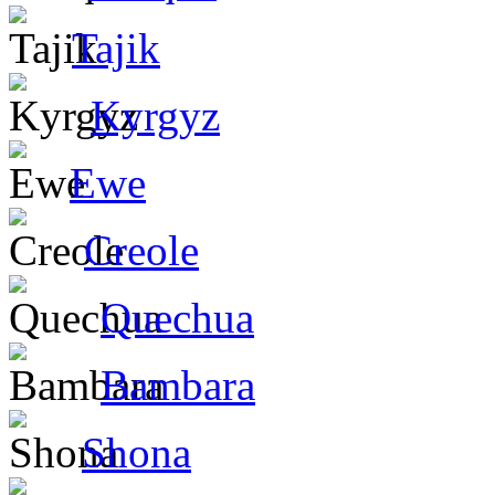
Tajik
Kyrgyz
Ewe
Creole
Quechua
Bambara
Shona