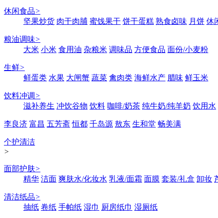
休闲食品
>
坚果炒货
肉干肉脯
蜜饯果干
饼干蛋糕
熟食卤味
月饼
休
粮油调味
>
大米
小米
食用油
杂粮米
调味品
方便食品
面份/小麦粉
生鲜
>
鲜蛋类
水果
大闸蟹
蔬菜
禽肉类
海鲜水产
腊味
鲜玉米
饮料冲调
>
滋补养生
冲饮谷物
饮料
咖啡/奶茶
纯牛奶/纯羊奶
饮用水
李良济
富昌
五芳斋
恒都
千岛源
敖东
生和堂
畅美满
个护清洁
>
面部护肤
>
精华
洁面
爽肤水/化妆水
乳液/面霜
面膜
套装/礼盒
卸妆
清洁纸品
>
抽纸
卷纸
手帕纸
湿巾
厨房纸巾
湿厕纸