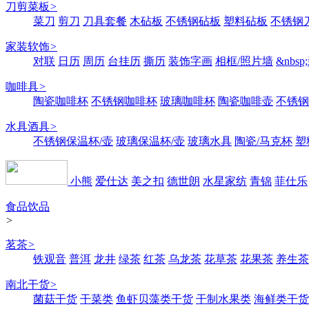
刀剪菜板
>
菜刀
剪刀
刀具套餐
木砧板
不锈钢砧板
塑料砧板
不锈钢刀
家装软饰
>
对联
日历
周历
台挂历
撕历
装饰字画
相框/照片墙
&nbs
咖啡具
>
陶瓷咖啡杯
不锈钢咖啡杯
玻璃咖啡杯
陶瓷咖啡壶
不锈钢
水具酒具
>
不锈钢保温杯/壶
玻璃保温杯/壶
玻璃水具
陶瓷/马克杯
塑
小熊
爱仕达
美之扣
德世朗
水星家纺
青锦
菲仕乐
食品饮品
>
茗茶
>
铁观音
普洱
龙井
绿茶
红茶
乌龙茶
花草茶
花果茶
养生茶
南北干货
>
菌菇干货
干菜类
鱼虾贝藻类干货
干制水果类
海鲜类干货