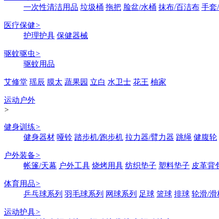
一次性清洁用品
垃圾桶
拖把
脸盆/水桶
抹布/百洁布
手套
医疗保健
>
护理护具
保健器械
驱蚊驱虫
>
驱蚊用品
艾修堂
瑶辰
膜太
蔬果园
立白
水卫士
花王
柚家
运动户外
>
健身训练
>
健身器材
哑铃
踏步机/跑步机
拉力器/臂力器
跳绳
健腹轮
户外装备
>
帐篷/天幕
户外工具
烧烤用具
纺织垫子
塑料垫子
皮革背
体育用品
>
乒乓球系列
羽毛球系列
网球系列
足球
篮球
排球
轮滑/滑
运动护具
>