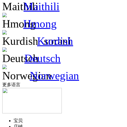
Maithili
Hmong
Kurdish
Deutsch
Norwegian
更多语言
宝贝
店铺