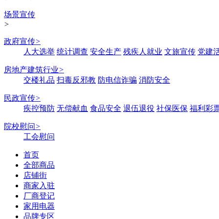
场景宣传
>
政府宣传
>
人大选举
统计调查
安全生产
残疾人就业
文旅宣传
党建
房地产建筑行业
>
交楼礼品
扫毒反邪教
防电信诈骗
消防安全
民政宣传
>
疾控预防
无偿献血
食品安全
退伍退役
社保医保
福利彩
院校慰问
>
工会慰问
首页
全部商品
店铺街
商家入驻
厂商登记
家用电器
品牌专区