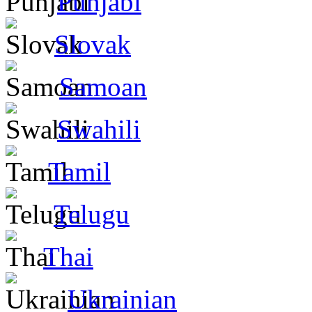
Punjabi
Slovak
Samoan
Swahili
Tamil
Telugu
Thai
Ukrainian