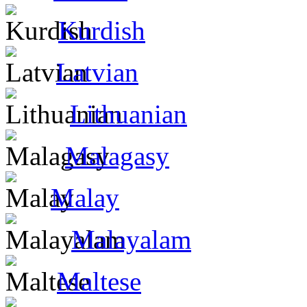
Kurdish
Latvian
Lithuanian
Malagasy
Malay
Malayalam
Maltese