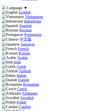
Language
▼
English
Vietnamese
Indonesian
Spanish
Russian
Portuguese
中文版
Japanese
French
Korean
Arabic
Irish
Greek
Turkish
Italian
Danish
Romanian
Czech
Afrikaans
Swedish
Polish
Catalan