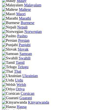
Malay
Malayalam
Maltese
Maori
Marathi
Burmese
Nepali
Norwegian
Pashto
Persian
Punjabi
Slovak
Samoan
Swahili
Tamil
Telugu
Thai
Ukrainian
Urdu
Welsh
Oriya
Corsican
Guarani
Kinyarwanda
Hausa