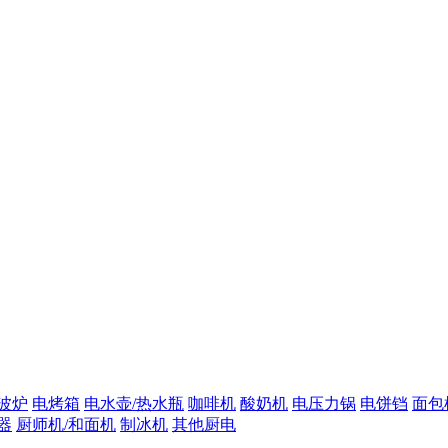
波炉
电烤箱
电水壶/热水瓶
咖啡机
酸奶机
电压力锅
电饼铛
面包
器
厨师机/和面机
制冰机
其他厨电