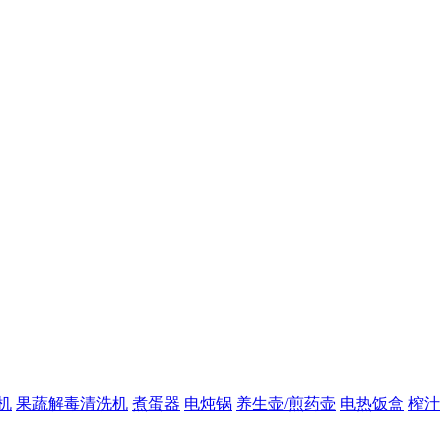
机
果蔬解毒清洗机
煮蛋器
电炖锅
养生壶/煎药壶
电热饭盒
榨汁