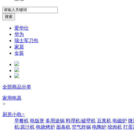
爱华仕
华为
瑞士军刀包
家居
女装
全部商品分类
家用电器
>
厨房小电
>
早餐机
电饭煲
多用途锅
料理机/破壁机
豆浆机
电磁炉
微
机/原汁机
电烧烤炉
面条机
空气炸锅
电陶炉
绞肉机
打蛋