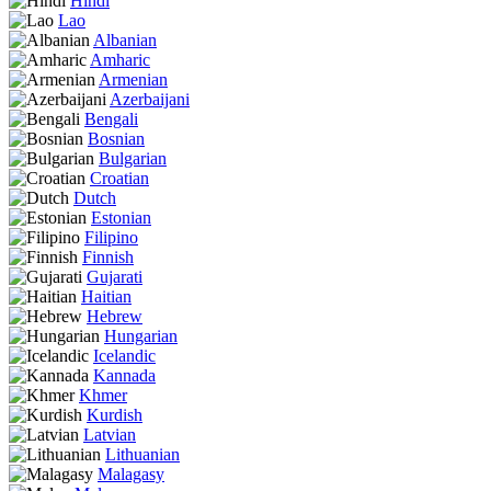
Hindi
Lao
Albanian
Amharic
Armenian
Azerbaijani
Bengali
Bosnian
Bulgarian
Croatian
Dutch
Estonian
Filipino
Finnish
Gujarati
Haitian
Hebrew
Hungarian
Icelandic
Kannada
Khmer
Kurdish
Latvian
Lithuanian
Malagasy