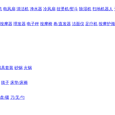
机
电风扇
清洁机
净水器
冷风扇
挂烫机/熨斗
除湿机
扫地机器人
按摩器
理发器
电子秤
按摩椅
卷/直发器
洁面仪
足疗机
按摩护颈
锅具套装
砂锅
火锅
毯子
床垫/床褥
盘/碟
刀/叉/勺