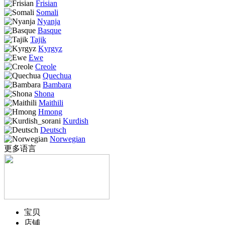
Frisian
Somali
Nyanja
Basque
Tajik
Kyrgyz
Ewe
Creole
Quechua
Bambara
Shona
Maithili
Hmong
Kurdish
Deutsch
Norwegian
更多语言
宝贝
店铺