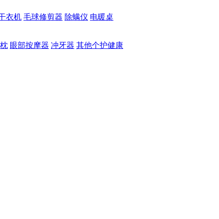
干衣机
毛球修剪器
除螨仪
电暖桌
枕
眼部按摩器
冲牙器
其他个护健康