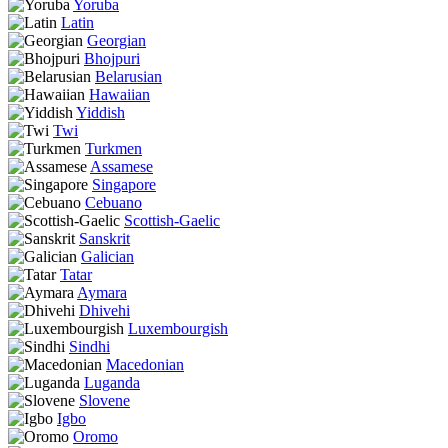
Yoruba
Latin
Georgian
Bhojpuri
Belarusian
Hawaiian
Yiddish
Twi
Turkmen
Assamese
Singapore
Cebuano
Scottish-Gaelic
Sanskrit
Galician
Tatar
Aymara
Dhivehi
Luxembourgish
Sindhi
Macedonian
Luganda
Slovene
Igbo
Oromo