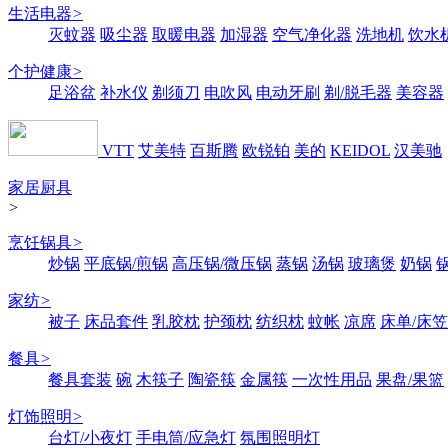
生活电器
>
灭蚊器
吸尘器
取暖电器
加湿器
空气净化器
洗地机
饮水
个护健康
>
足浴盆
补水仪
剃须刀
电吹风
电动牙刷
剃/脱毛器
美容器
VTT
艾美特
百斯腾
欧锐铂
美的
KEIDOL
汉美驰
家居厨具
>
烹饪锅具
>
炒锅
平底锅/煎锅
高压锅/微压锅
蒸锅
汤锅
玻璃煲
奶锅
家纺
>
被子
床品套件
乳胶枕
护颈枕
纺织枕
蚊帐
凉席
床单/床笠
餐具
>
餐具套装
碗
木筷子
陶瓷筷
金属筷
一次性用品
果盘/果篮
灯饰照明
>
台灯/小夜灯
手电筒/应急灯
氛围照明灯