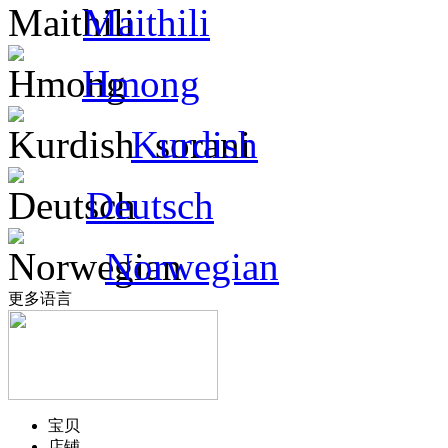
Maithili
Hmong
Kurdish
Deutsch
Norwegian
更多语言
宝贝
店铺