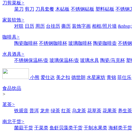
刀剪菜板
>
菜刀
剪刀
刀具套餐
木砧板
不锈钢砧板
塑料砧板
不锈钢刀
家装软饰
>
对联
日历
周历
台挂历
撕历
装饰字画
相框/照片墙
&nbs
咖啡具
>
陶瓷咖啡杯
不锈钢咖啡杯
玻璃咖啡杯
陶瓷咖啡壶
不锈钢
水具酒具
>
不锈钢保温杯/壶
玻璃保温杯/壶
玻璃水具
陶瓷/马克杯
塑
小熊
爱仕达
美之扣
德世朗
水星家纺
青锦
菲仕乐
食品饮品
>
茗茶
>
铁观音
普洱
龙井
绿茶
红茶
乌龙茶
花草茶
花果茶
养生茶
南北干货
>
菌菇干货
干菜类
鱼虾贝藻类干货
干制水果类
海鲜类干货