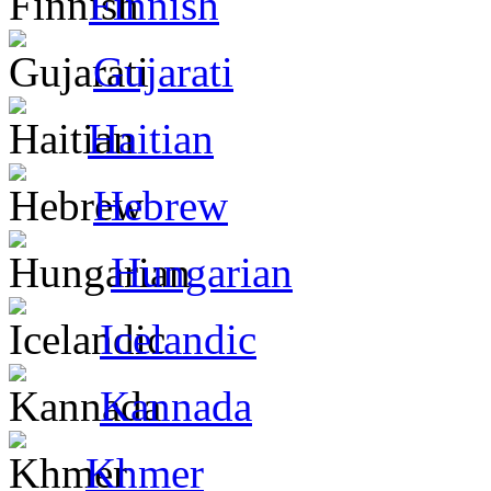
Finnish
Gujarati
Haitian
Hebrew
Hungarian
Icelandic
Kannada
Khmer