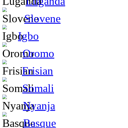
Luganda
Slovene
Igbo
Oromo
Frisian
Somali
Nyanja
Basque