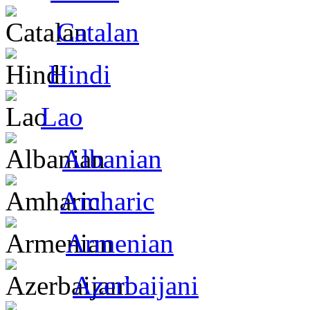
Catalan
Hindi
Lao
Albanian
Amharic
Armenian
Azerbaijani