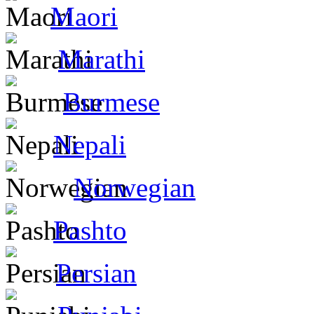
Maori
Marathi
Burmese
Nepali
Norwegian
Pashto
Persian