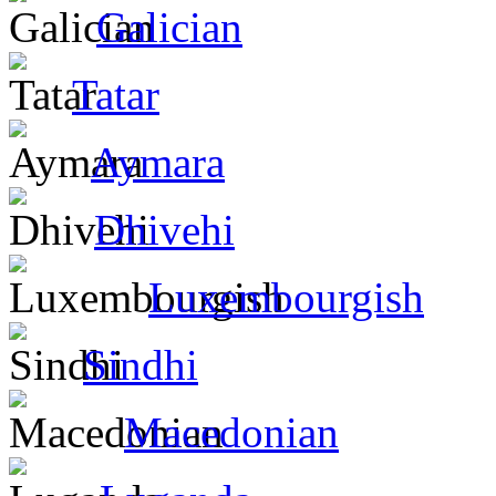
Galician
Tatar
Aymara
Dhivehi
Luxembourgish
Sindhi
Macedonian