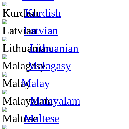
Kurdish
Latvian
Lithuanian
Malagasy
Malay
Malayalam
Maltese