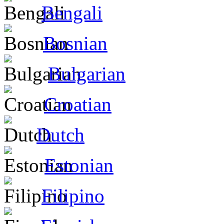
Bengali
Bosnian
Bulgarian
Croatian
Dutch
Estonian
Filipino