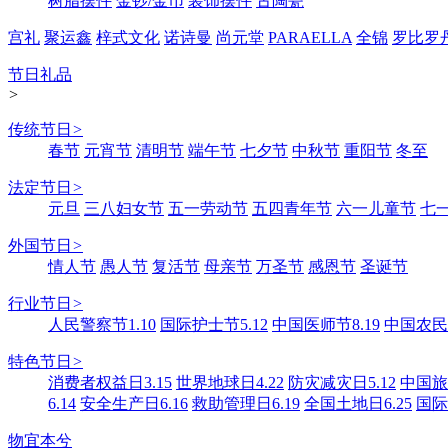
树脂摆件
金钞/金币
装饰摆件
古陶瓷
宫礼
聚运鑫
梓式文化
诺诗曼
尚元堂
PARAELLA
全锦
罗比罗
节日礼品
>
传统节日
>
春节
元宵节
清明节
端午节
七夕节
中秋节
重阳节
冬至
法定节日
>
元旦
三八妇女节
五一劳动节
五四青年节
六一儿童节
七
外国节日
>
情人节
愚人节
复活节
母亲节
万圣节
感恩节
圣诞节
行业节日
>
人民警察节1.10
国际护士节5.12
中国医师节8.19
中国农民丰
特色节日
>
消费者权益日3.15
世界地球日4.22
防灾减灾日5.12
中国旅游
6.14
安全生产日6.16
救助管理日6.19
全国土地日6.25
国际
物宜本兮