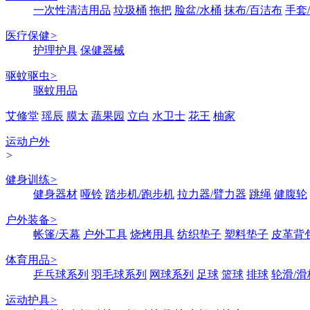
一次性清洁用品
垃圾桶
拖把
脸盆/水桶
抹布/百洁布
手套
医疗保健
>
护理护具
保健器械
驱蚊驱虫
>
驱蚊用品
艾修堂
瑶辰
膜太
蔬果园
立白
水卫士
花王
柚家
运动户外
>
健身训练
>
健身器材
哑铃
踏步机/跑步机
拉力器/臂力器
跳绳
健腹轮
户外装备
>
帐篷/天幕
户外工具
烧烤用具
纺织垫子
塑料垫子
皮革背
体育用品
>
乒乓球系列
羽毛球系列
网球系列
足球
篮球
排球
轮滑/滑
运动护具
>