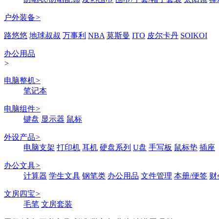
户外装备
>
路悠悠
地球叔叔
万事利
NBA
莫斯曼
ITO
皮尔卡丹
SOIKOI
办公用品
>
电脑整机
>
笔记本
电脑组件
>
键盘
显示器
鼠标
外设产品
>
电脑支架
打印机
耳机
硬盘系列
U盘
手写板
鼠标垫
插座
办公文具
>
计算器
学生文具
钢笔类
办公用品
文件管理
本册/便签
财
文房四宝
>
毛笔
文房套装