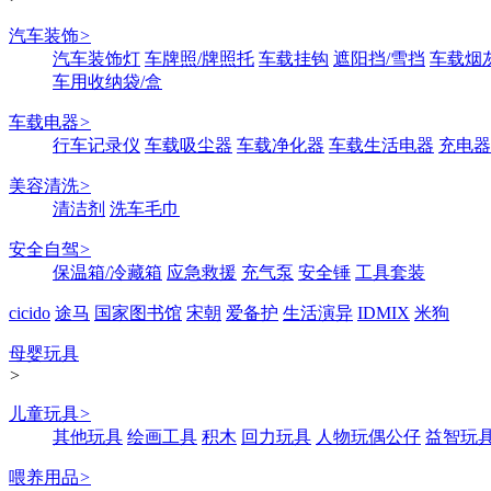
汽车装饰
>
汽车装饰灯
车牌照/牌照托
车载挂钩
遮阳挡/雪挡
车载烟
车用收纳袋/盒
车载电器
>
行车记录仪
车载吸尘器
车载净化器
车载生活电器
充电器
美容清洗
>
清洁剂
洗车毛巾
安全自驾
>
保温箱/冷藏箱
应急救援
充气泵
安全锤
工具套装
cicido
途马
国家图书馆
宋朝
爱备护
生活演异
IDMIX
米狗
母婴玩具
>
儿童玩具
>
其他玩具
绘画工具
积木
回力玩具
人物玩偶公仔
益智玩
喂养用品
>