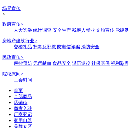
场景宣传
>
政府宣传
>
人大选举
统计调查
安全生产
残疾人就业
文旅宣传
党建
房地产建筑行业
>
交楼礼品
扫毒反邪教
防电信诈骗
消防安全
民政宣传
>
疾控预防
无偿献血
食品安全
退伍退役
社保医保
福利彩
院校慰问
>
工会慰问
首页
全部商品
店铺街
商家入驻
厂商登记
家用电器
品牌专区