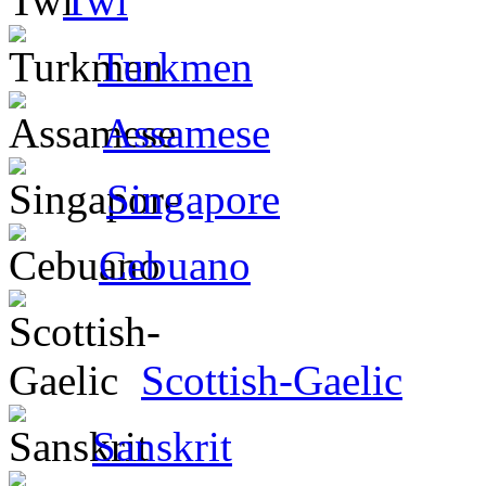
Twi
Turkmen
Assamese
Singapore
Cebuano
Scottish-Gaelic
Sanskrit