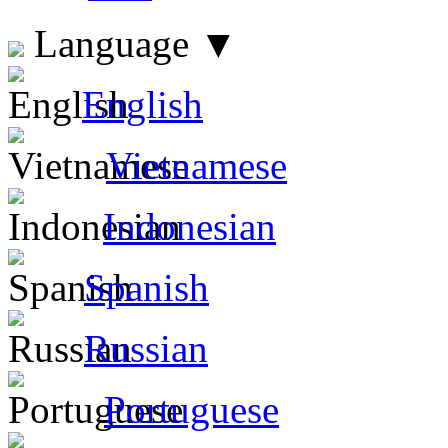
Language
▼
English
Vietnamese
Indonesian
Spanish
Russian
Portuguese