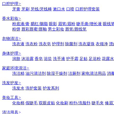
口腔护理
>
牙膏
牙刷
牙线/牙线棒
漱口水
口喷
口腔护理套装
香水彩妆
>
粉底液/膏
腮红/胭脂
眼影
眉笔/眉粉
睫毛膏/增长液
眼线笔
粉饼
唇彩唇蜜/唇釉
男士彩妆
唇笔/唇线笔
衣物清洁
>
洗衣液
洗衣粉
洗衣皂
护理剂
除菌剂
洗衣凝珠
衣领净
漂
身体护理
>
润肤
沐浴露
香皂
浴盐
洗手液
护手霜
足贴
足浴粉
花露水
家庭环境清洁
>
洗洁精
油污清洁剂
除湿干燥剂
洁厕剂
家电清洁用品
消
洗发护发
>
洗发水
洗护套装
护发系列
美妆工具
>
化妆棉
假睫毛
双眼皮贴
化妆刷
粉扑/洗脸扑
睫毛夹
修眉
清洁用具
>