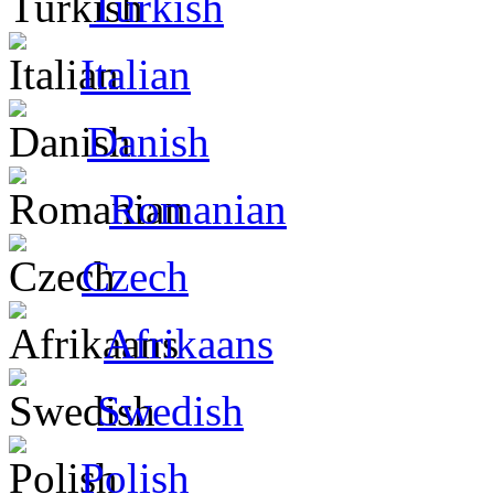
Turkish
Italian
Danish
Romanian
Czech
Afrikaans
Swedish
Polish