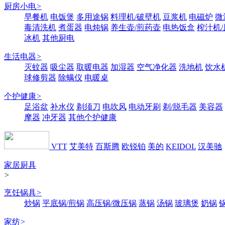
厨房小电
>
早餐机
电饭煲
多用途锅
料理机/破壁机
豆浆机
电磁炉
微
毒清洗机
煮蛋器
电炖锅
养生壶/煎药壶
电热饭盒
榨汁机
冰机
其他厨电
生活电器
>
灭蚊器
吸尘器
取暖电器
加湿器
空气净化器
洗地机
饮水
球修剪器
除螨仪
电暖桌
个护健康
>
足浴盆
补水仪
剃须刀
电吹风
电动牙刷
剃/脱毛器
美容器
摩器
冲牙器
其他个护健康
VTT
艾美特
百斯腾
欧锐铂
美的
KEIDOL
汉美驰
家居厨具
>
烹饪锅具
>
炒锅
平底锅/煎锅
高压锅/微压锅
蒸锅
汤锅
玻璃煲
奶锅
家纺
>