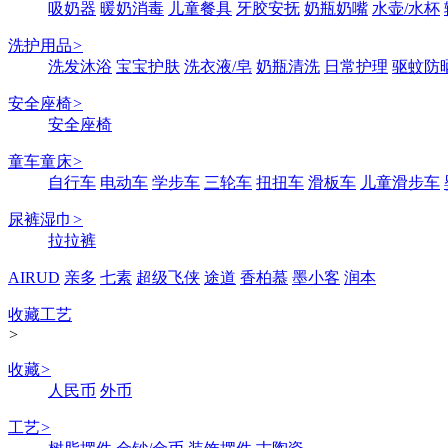
吸奶器
暖奶消毒
儿童餐具
牙胶安抚
奶瓶奶嘴
水壶/水杯
洗护用品
>
洗发沐浴
宝宝护肤
洗衣液/皂
奶瓶清洗
日常护理
驱蚊防
安全座椅
>
安全座椅
童车童床
>
自行车
电动车
学步车
三轮车
扭扭车
滑板车
儿童滑步车
尿裤湿巾
>
拉拉裤
AIRUD
亲多
七素
超级飞侠
途道
香柏慕
墨小客
润本
收藏工艺
>
收藏
>
人民币
外币
工艺
>