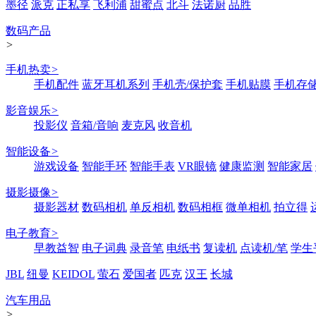
墨径
派克
正私享
飞利浦
甜蜜点
北斗
法诺厨
品胜
数码产品
>
手机热卖
>
手机配件
蓝牙耳机系列
手机壳/保护套
手机贴膜
手机存
影音娱乐
>
投影仪
音箱/音响
麦克风
收音机
智能设备
>
游戏设备
智能手环
智能手表
VR眼镜
健康监测
智能家居
摄影摄像
>
摄影器材
数码相机
单反相机
数码相框
微单相机
拍立得
电子教育
>
早教益智
电子词典
录音笔
电纸书
复读机
点读机/笔
学生
JBL
纽曼
KEIDOL
萤石
爱国者
匹克
汉王
长城
汽车用品
>