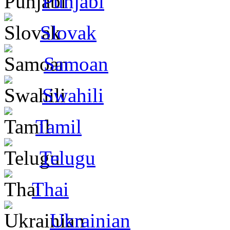
Punjabi
Slovak
Samoan
Swahili
Tamil
Telugu
Thai
Ukrainian