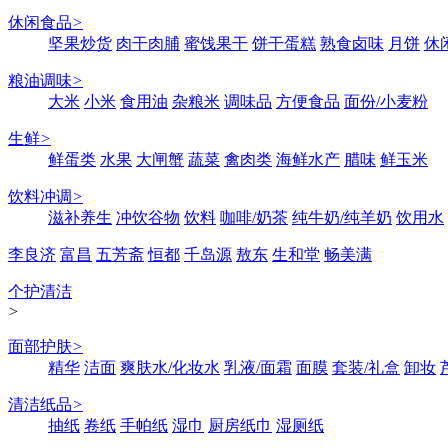
休闲食品
>
坚果炒货
肉干肉脯
蜜饯果干
饼干蛋糕
熟食卤味
月饼
休
粮油调味
>
大米
小米
食用油
杂粮米
调味品
方便食品
面份/小麦粉
生鲜
>
鲜蛋类
水果
大闸蟹
蔬菜
禽肉类
海鲜水产
腊味
鲜玉米
饮料冲调
>
滋补养生
冲饮谷物
饮料
咖啡/奶茶
纯牛奶/纯羊奶
饮用水
李良济
富昌
五芳斋
恒都
千岛源
敖东
生和堂
畅美满
个护清洁
>
面部护肤
>
精华
洁面
爽肤水/化妆水
乳液/面霜
面膜
套装/礼盒
卸妆
清洁纸品
>
抽纸
卷纸
手帕纸
湿巾
厨房纸巾
湿厕纸