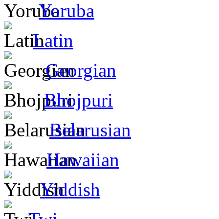
Yoruba
Latin
Georgian
Bhojpuri
Belarusian
Hawaiian
Yiddish