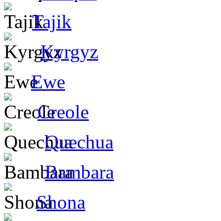
Tajik
Kyrgyz
Ewe
Creole
Quechua
Bambara
Shona