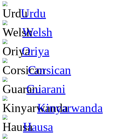
Urdu
Welsh
Oriya
Corsican
Guarani
Kinyarwanda
Hausa