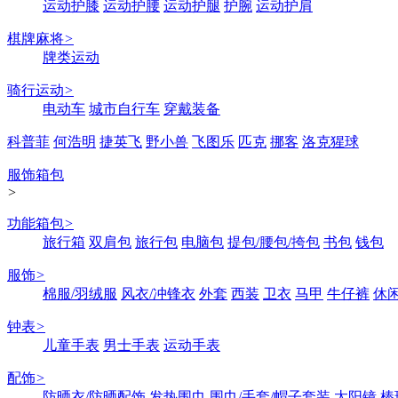
运动护膝
运动护腰
运动护腿
护腕
运动护肩
棋牌麻将
>
牌类运动
骑行运动
>
电动车
城市自行车
穿戴装备
科普菲
何浩明
捷英飞
野小兽
飞图乐
匹克
挪客
洛克猩球
服饰箱包
>
功能箱包
>
旅行箱
双肩包
旅行包
电脑包
提包/腰包/挎包
书包
钱包
服饰
>
棉服/羽绒服
风衣/冲锋衣
外套
西装
卫衣
马甲
牛仔裤
休
钟表
>
儿童手表
男士手表
运动手表
配饰
>
防晒衣/防晒配饰
发热围巾
围巾/手套/帽子套装
太阳镜
棒