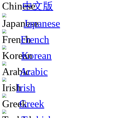
中文版
Japanese
French
Korean
Arabic
Irish
Greek