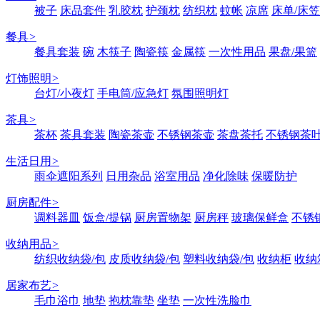
被子
床品套件
乳胶枕
护颈枕
纺织枕
蚊帐
凉席
床单/床笠
餐具
>
餐具套装
碗
木筷子
陶瓷筷
金属筷
一次性用品
果盘/果篮
灯饰照明
>
台灯/小夜灯
手电筒/应急灯
氛围照明灯
茶具
>
茶杯
茶具套装
陶瓷茶壶
不锈钢茶壶
茶盘茶托
不锈钢茶
生活日用
>
雨伞遮阳系列
日用杂品
浴室用品
净化除味
保暖防护
厨房配件
>
调料器皿
饭盒/提锅
厨房置物架
厨房秤
玻璃保鲜盒
不锈
收纳用品
>
纺织收纳袋/包
皮质收纳袋/包
塑料收纳袋/包
收纳柜
收纳
居家布艺
>
毛巾浴巾
地垫
抱枕靠垫
坐垫
一次性洗脸巾