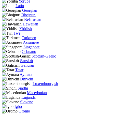
Yoruba
Latin
Georgian
Bhojpuri
Belarusian
Hawaiian
Yiddish
Twi
Turkmen
Assamese
Singapore
Cebuano
Scottish-Gaelic
Sanskrit
Galician
Tatar
Aymara
Dhivehi
Luxembourgish
Sindhi
Macedonian
Luganda
Slovene
Igbo
Oromo