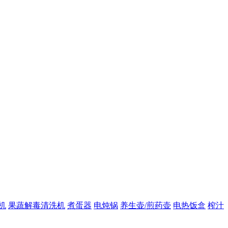
机
果蔬解毒清洗机
煮蛋器
电炖锅
养生壶/煎药壶
电热饭盒
榨汁