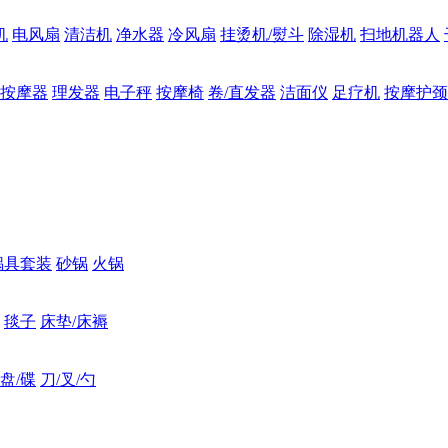
机
电风扇
清洁机
净水器
冷风扇
挂烫机/熨斗
除湿机
扫地机器人
按摩器
理发器
电子秤
按摩椅
卷/直发器
洁面仪
足疗机
按摩护颈
锅具套装
砂锅
火锅
毯子
床垫/床褥
盘/碟
刀/叉/勺