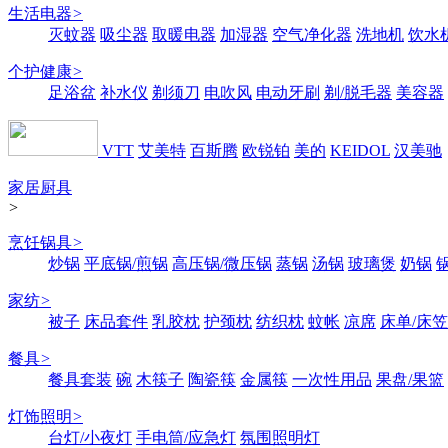
生活电器
>
灭蚊器
吸尘器
取暖电器
加湿器
空气净化器
洗地机
饮水
个护健康
>
足浴盆
补水仪
剃须刀
电吹风
电动牙刷
剃/脱毛器
美容器
VTT
艾美特
百斯腾
欧锐铂
美的
KEIDOL
汉美驰
家居厨具
>
烹饪锅具
>
炒锅
平底锅/煎锅
高压锅/微压锅
蒸锅
汤锅
玻璃煲
奶锅
家纺
>
被子
床品套件
乳胶枕
护颈枕
纺织枕
蚊帐
凉席
床单/床笠
餐具
>
餐具套装
碗
木筷子
陶瓷筷
金属筷
一次性用品
果盘/果篮
灯饰照明
>
台灯/小夜灯
手电筒/应急灯
氛围照明灯