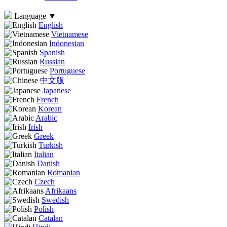
Language
▼
English
Vietnamese
Indonesian
Spanish
Russian
Portuguese
中文版
Japanese
French
Korean
Arabic
Irish
Greek
Turkish
Italian
Danish
Romanian
Czech
Afrikaans
Swedish
Polish
Catalan