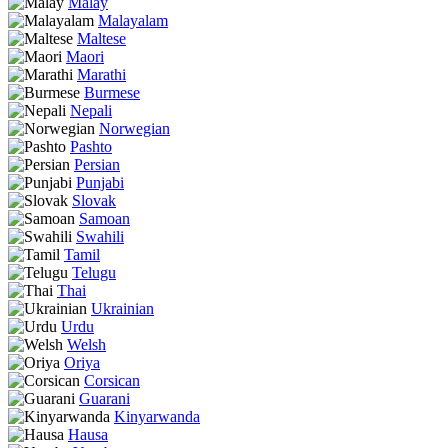
Malay
Malayalam
Maltese
Maori
Marathi
Burmese
Nepali
Norwegian
Pashto
Persian
Punjabi
Slovak
Samoan
Swahili
Tamil
Telugu
Thai
Ukrainian
Urdu
Welsh
Oriya
Corsican
Guarani
Kinyarwanda
Hausa