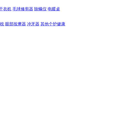
干衣机
毛球修剪器
除螨仪
电暖桌
枕
眼部按摩器
冲牙器
其他个护健康