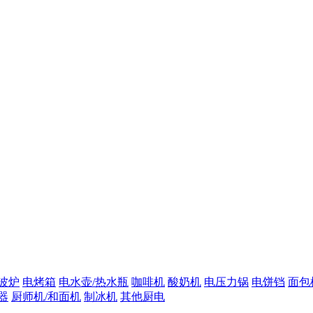
波炉
电烤箱
电水壶/热水瓶
咖啡机
酸奶机
电压力锅
电饼铛
面包
器
厨师机/和面机
制冰机
其他厨电