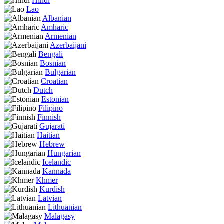
Hindi
Lao
Albanian
Amharic
Armenian
Azerbaijani
Bengali
Bosnian
Bulgarian
Croatian
Dutch
Estonian
Filipino
Finnish
Gujarati
Haitian
Hebrew
Hungarian
Icelandic
Kannada
Khmer
Kurdish
Latvian
Lithuanian
Malagasy