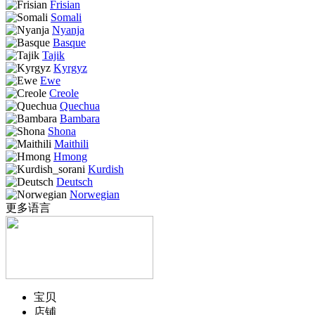
Frisian
Somali
Nyanja
Basque
Tajik
Kyrgyz
Ewe
Creole
Quechua
Bambara
Shona
Maithili
Hmong
Kurdish
Deutsch
Norwegian
更多语言
宝贝
店铺