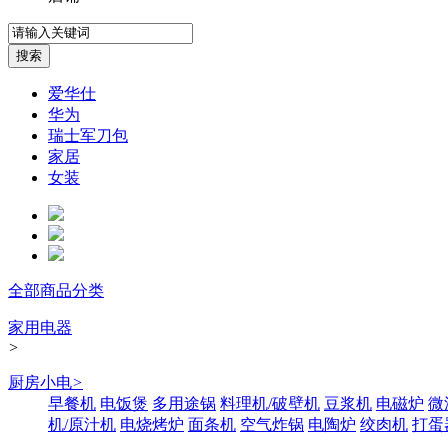
爱华仕
华为
瑞士军刀包
家居
女装
全部商品分类
家用电器
>
厨房小电
>
早餐机
电饭煲
多用途锅
料理机/破壁机
豆浆机
电磁炉
微
机/原汁机
电烧烤炉
面条机
空气炸锅
电陶炉
绞肉机
打蛋