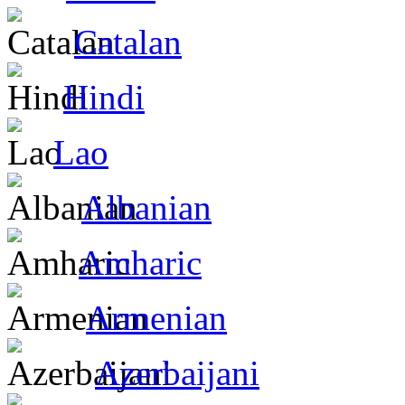
Catalan
Hindi
Lao
Albanian
Amharic
Armenian
Azerbaijani