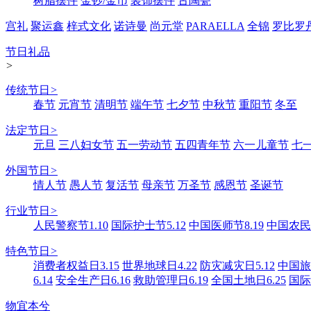
树脂摆件
金钞/金币
装饰摆件
古陶瓷
宫礼
聚运鑫
梓式文化
诺诗曼
尚元堂
PARAELLA
全锦
罗比罗
节日礼品
>
传统节日
>
春节
元宵节
清明节
端午节
七夕节
中秋节
重阳节
冬至
法定节日
>
元旦
三八妇女节
五一劳动节
五四青年节
六一儿童节
七
外国节日
>
情人节
愚人节
复活节
母亲节
万圣节
感恩节
圣诞节
行业节日
>
人民警察节1.10
国际护士节5.12
中国医师节8.19
中国农民丰
特色节日
>
消费者权益日3.15
世界地球日4.22
防灾减灾日5.12
中国旅游
6.14
安全生产日6.16
救助管理日6.19
全国土地日6.25
国际
物宜本兮