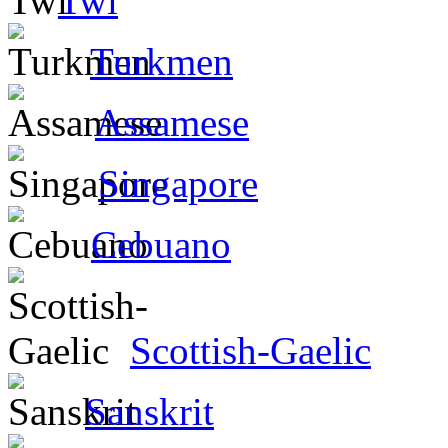
Twi
Turkmen
Assamese
Singapore
Cebuano
Scottish-Gaelic
Sanskrit