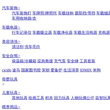
汽车装饰
>
汽车装饰灯
车牌照/牌照托
车载挂钩
遮阳挡/雪挡
车载烟
车用收纳袋/盒
车载电器
>
行车记录仪
车载吸尘器
车载净化器
车载生活电器
充电器
美容清洗
>
清洁剂
洗车毛巾
安全自驾
>
保温箱/冷藏箱
应急救援
充气泵
安全锤
工具套装
cicido
途马
国家图书馆
宋朝
爱备护
生活演异
IDMIX
米狗
母婴玩具
>
儿童玩具
>
其他玩具
绘画工具
积木
回力玩具
人物玩偶公仔
益智玩
喂养用品
>