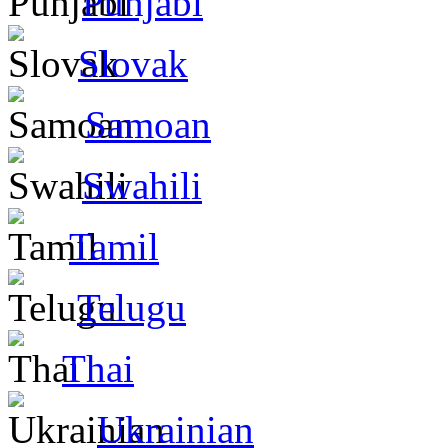
Punjabi
Slovak
Samoan
Swahili
Tamil
Telugu
Thai
Ukrainian