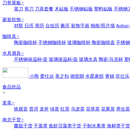
刀剪菜板
>
菜刀
剪刀
刀具套餐
木砧板
不锈钢砧板
塑料砧板
不锈钢刀
家装软饰
>
对联
日历
周历
台挂历
撕历
装饰字画
相框/照片墙
&nbs
咖啡具
>
陶瓷咖啡杯
不锈钢咖啡杯
玻璃咖啡杯
陶瓷咖啡壶
不锈钢
水具酒具
>
不锈钢保温杯/壶
玻璃保温杯/壶
玻璃水具
陶瓷/马克杯
塑
小熊
爱仕达
美之扣
德世朗
水星家纺
青锦
菲仕乐
食品饮品
>
茗茶
>
铁观音
普洱
龙井
绿茶
红茶
乌龙茶
花草茶
花果茶
养生茶
南北干货
>
菌菇干货
干菜类
鱼虾贝藻类干货
干制水果类
海鲜类干货