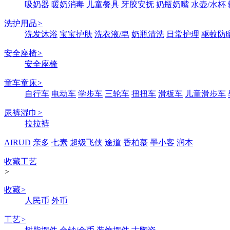
吸奶器
暖奶消毒
儿童餐具
牙胶安抚
奶瓶奶嘴
水壶/水杯
洗护用品
>
洗发沐浴
宝宝护肤
洗衣液/皂
奶瓶清洗
日常护理
驱蚊防
安全座椅
>
安全座椅
童车童床
>
自行车
电动车
学步车
三轮车
扭扭车
滑板车
儿童滑步车
尿裤湿巾
>
拉拉裤
AIRUD
亲多
七素
超级飞侠
途道
香柏慕
墨小客
润本
收藏工艺
>
收藏
>
人民币
外币
工艺
>