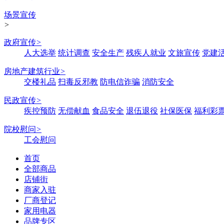
场景宣传
>
政府宣传
>
人大选举
统计调查
安全生产
残疾人就业
文旅宣传
党建
房地产建筑行业
>
交楼礼品
扫毒反邪教
防电信诈骗
消防安全
民政宣传
>
疾控预防
无偿献血
食品安全
退伍退役
社保医保
福利彩
院校慰问
>
工会慰问
首页
全部商品
店铺街
商家入驻
厂商登记
家用电器
品牌专区