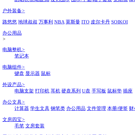
户外装备
>
路悠悠
地球叔叔
万事利
NBA
莫斯曼
ITO
皮尔卡丹
SOIKOI
办公用品
>
电脑整机
>
笔记本
电脑组件
>
键盘
显示器
鼠标
外设产品
>
电脑支架
打印机
耳机
硬盘系列
U盘
手写板
鼠标垫
插座
办公文具
>
计算器
学生文具
钢笔类
办公用品
文件管理
本册/便签
财
文房四宝
>
毛笔
文房套装