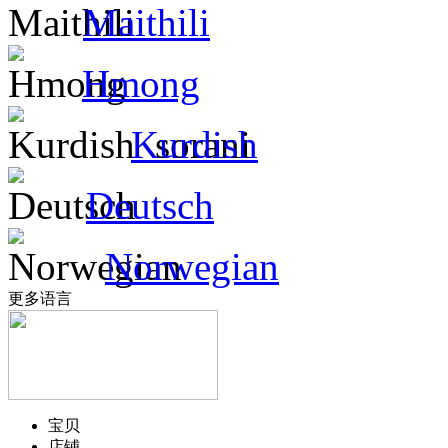
Maithili
Hmong
Kurdish
Deutsch
Norwegian
更多语言
宝贝
店铺