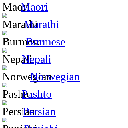
Maori
Marathi
Burmese
Nepali
Norwegian
Pashto
Persian