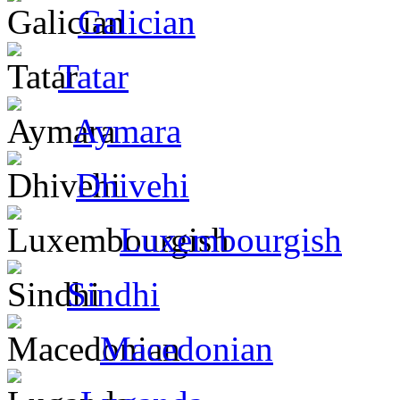
Galician
Tatar
Aymara
Dhivehi
Luxembourgish
Sindhi
Macedonian