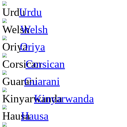
Urdu
Welsh
Oriya
Corsican
Guarani
Kinyarwanda
Hausa