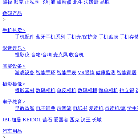
墨径
派克
正私享
飞利浦
甜蜜点
北斗
法诺厨
品胜
数码产品
>
手机热卖
>
手机配件
蓝牙耳机系列
手机壳/保护套
手机贴膜
手机存
影音娱乐
>
投影仪
音箱/音响
麦克风
收音机
智能设备
>
游戏设备
智能手环
智能手表
VR眼镜
健康监测
智能家居
摄影摄像
>
摄影器材
数码相机
单反相机
数码相框
微单相机
拍立得
电子教育
>
早教益智
电子词典
录音笔
电纸书
复读机
点读机/笔
学生
JBL
纽曼
KEIDOL
萤石
爱国者
匹克
汉王
长城
汽车用品
>