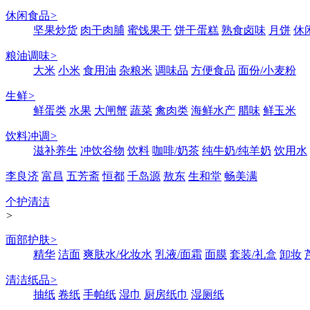
休闲食品
>
坚果炒货
肉干肉脯
蜜饯果干
饼干蛋糕
熟食卤味
月饼
休
粮油调味
>
大米
小米
食用油
杂粮米
调味品
方便食品
面份/小麦粉
生鲜
>
鲜蛋类
水果
大闸蟹
蔬菜
禽肉类
海鲜水产
腊味
鲜玉米
饮料冲调
>
滋补养生
冲饮谷物
饮料
咖啡/奶茶
纯牛奶/纯羊奶
饮用水
李良济
富昌
五芳斋
恒都
千岛源
敖东
生和堂
畅美满
个护清洁
>
面部护肤
>
精华
洁面
爽肤水/化妆水
乳液/面霜
面膜
套装/礼盒
卸妆
清洁纸品
>
抽纸
卷纸
手帕纸
湿巾
厨房纸巾
湿厕纸