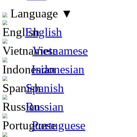
Language
▼
English
Vietnamese
Indonesian
Spanish
Russian
Portuguese