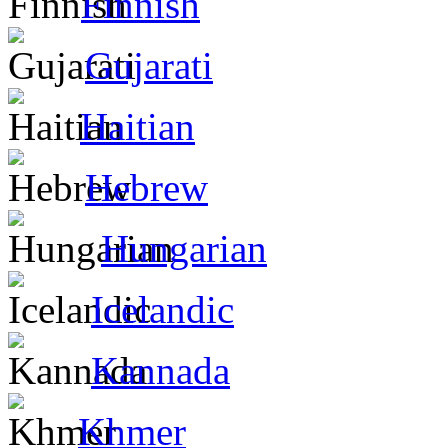
Finnish
Gujarati
Haitian
Hebrew
Hungarian
Icelandic
Kannada
Khmer