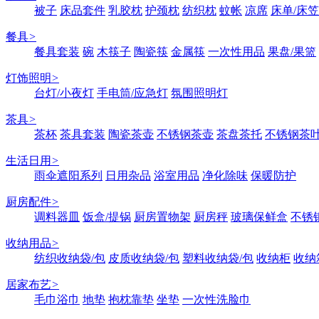
被子
床品套件
乳胶枕
护颈枕
纺织枕
蚊帐
凉席
床单/床笠
餐具
>
餐具套装
碗
木筷子
陶瓷筷
金属筷
一次性用品
果盘/果篮
灯饰照明
>
台灯/小夜灯
手电筒/应急灯
氛围照明灯
茶具
>
茶杯
茶具套装
陶瓷茶壶
不锈钢茶壶
茶盘茶托
不锈钢茶
生活日用
>
雨伞遮阳系列
日用杂品
浴室用品
净化除味
保暖防护
厨房配件
>
调料器皿
饭盒/提锅
厨房置物架
厨房秤
玻璃保鲜盒
不锈
收纳用品
>
纺织收纳袋/包
皮质收纳袋/包
塑料收纳袋/包
收纳柜
收纳
居家布艺
>
毛巾浴巾
地垫
抱枕靠垫
坐垫
一次性洗脸巾