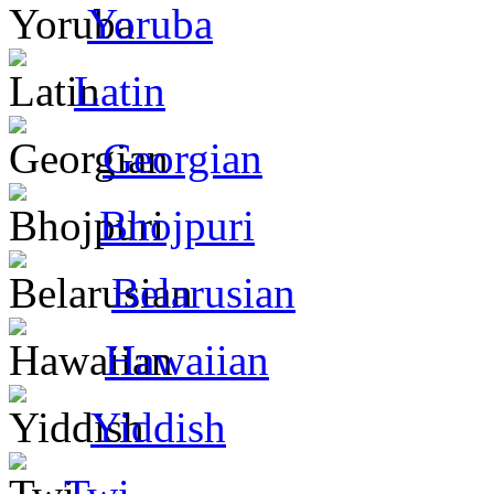
Yoruba
Latin
Georgian
Bhojpuri
Belarusian
Hawaiian
Yiddish