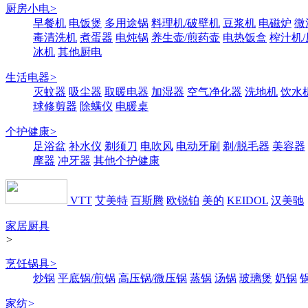
厨房小电
>
早餐机
电饭煲
多用途锅
料理机/破壁机
豆浆机
电磁炉
微
毒清洗机
煮蛋器
电炖锅
养生壶/煎药壶
电热饭盒
榨汁机
冰机
其他厨电
生活电器
>
灭蚊器
吸尘器
取暖电器
加湿器
空气净化器
洗地机
饮水
球修剪器
除螨仪
电暖桌
个护健康
>
足浴盆
补水仪
剃须刀
电吹风
电动牙刷
剃/脱毛器
美容器
摩器
冲牙器
其他个护健康
VTT
艾美特
百斯腾
欧锐铂
美的
KEIDOL
汉美驰
家居厨具
>
烹饪锅具
>
炒锅
平底锅/煎锅
高压锅/微压锅
蒸锅
汤锅
玻璃煲
奶锅
家纺
>