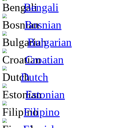
Bengali
Bosnian
Bulgarian
Croatian
Dutch
Estonian
Filipino