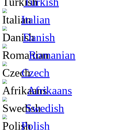
Turkish
Italian
Danish
Romanian
Czech
Afrikaans
Swedish
Polish