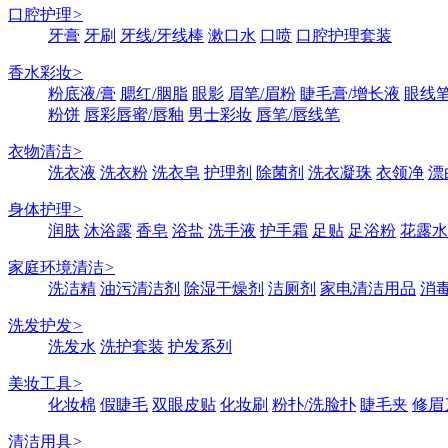
口腔护理
>
牙膏
牙刷
牙线/牙线棒
漱口水
口喷
口腔护理套装
香水彩妆
>
粉底液/膏
腮红/胭脂
眼影
眉笔/眉粉
睫毛膏/增长液
眼线笔
粉饼
唇彩唇蜜/唇釉
男士彩妆
唇笔/唇线笔
衣物清洁
>
洗衣液
洗衣粉
洗衣皂
护理剂
除菌剂
洗衣凝珠
衣领净
漂
身体护理
>
润肤
沐浴露
香皂
浴盐
洗手液
护手霜
足贴
足浴粉
花露水
家庭环境清洁
>
洗洁精
油污清洁剂
除湿干燥剂
洁厕剂
家电清洁用品
消
洗发护发
>
洗发水
洗护套装
护发系列
美妆工具
>
化妆棉
假睫毛
双眼皮贴
化妆刷
粉扑/洗脸扑
睫毛夹
修眉
清洁用具
>