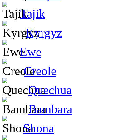
Tajik
Kyrgyz
Ewe
Creole
Quechua
Bambara
Shona