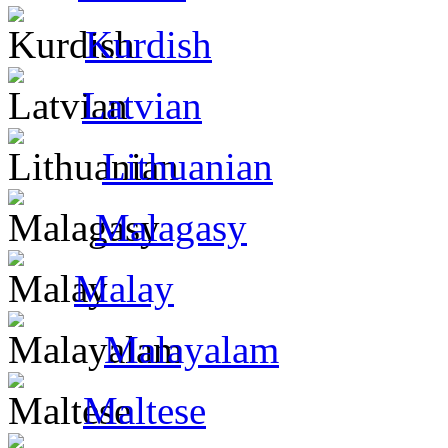
Kurdish
Latvian
Lithuanian
Malagasy
Malay
Malayalam
Maltese