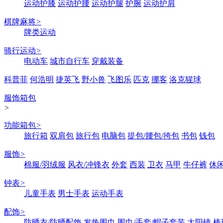
运动护膝
运动护腰
运动护腿
护腕
运动护肩
棋牌麻将
>
牌类运动
骑行运动
>
电动车
城市自行车
穿戴装备
科普菲
何浩明
捷英飞
野小兽
飞图乐
匹克
挪客
洛克猩球
服饰箱包
>
功能箱包
>
旅行箱
双肩包
旅行包
电脑包
提包/腰包/挎包
书包
钱包
服饰
>
棉服/羽绒服
风衣/冲锋衣
外套
西装
卫衣
马甲
牛仔裤
休
钟表
>
儿童手表
男士手表
运动手表
配饰
>
防晒衣/防晒配饰
发热围巾
围巾/手套/帽子套装
太阳镜
棒