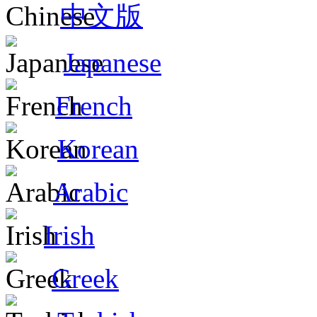
中文版
Japanese
French
Korean
Arabic
Irish
Greek