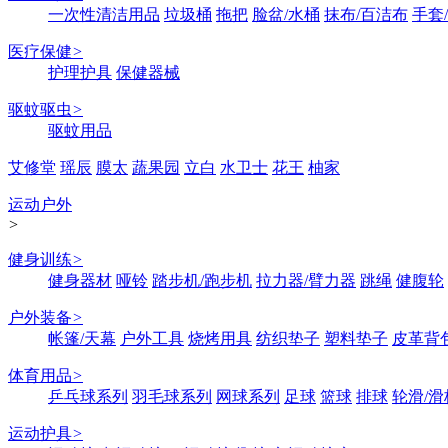
一次性清洁用品
垃圾桶
拖把
脸盆/水桶
抹布/百洁布
手套
医疗保健
>
护理护具
保健器械
驱蚊驱虫
>
驱蚊用品
艾修堂
瑶辰
膜太
蔬果园
立白
水卫士
花王
柚家
运动户外
>
健身训练
>
健身器材
哑铃
踏步机/跑步机
拉力器/臂力器
跳绳
健腹轮
户外装备
>
帐篷/天幕
户外工具
烧烤用具
纺织垫子
塑料垫子
皮革背
体育用品
>
乒乓球系列
羽毛球系列
网球系列
足球
篮球
排球
轮滑/滑
运动护具
>