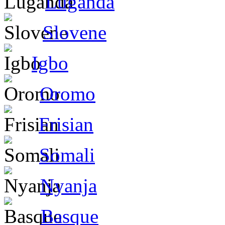
Luganda
Slovene
Igbo
Oromo
Frisian
Somali
Nyanja
Basque