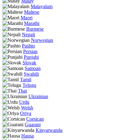
Malay
Malayalam
Maltese
Maori
Marathi
Burmese
Nepali
Norwegian
Pashto
Persian
Punjabi
Slovak
Samoan
Swahili
Tamil
Telugu
Thai
Ukrainian
Urdu
Welsh
Oriya
Corsican
Guarani
Kinyarwanda
Hausa