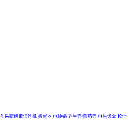
机
果蔬解毒清洗机
煮蛋器
电炖锅
养生壶/煎药壶
电热饭盒
榨汁