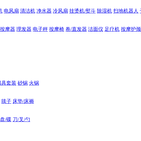
机
电风扇
清洁机
净水器
冷风扇
挂烫机/熨斗
除湿机
扫地机器人
按摩器
理发器
电子秤
按摩椅
卷/直发器
洁面仪
足疗机
按摩护颈
锅具套装
砂锅
火锅
毯子
床垫/床褥
盘/碟
刀/叉/勺