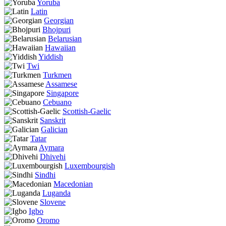
Yoruba
Latin
Georgian
Bhojpuri
Belarusian
Hawaiian
Yiddish
Twi
Turkmen
Assamese
Singapore
Cebuano
Scottish-Gaelic
Sanskrit
Galician
Tatar
Aymara
Dhivehi
Luxembourgish
Sindhi
Macedonian
Luganda
Slovene
Igbo
Oromo