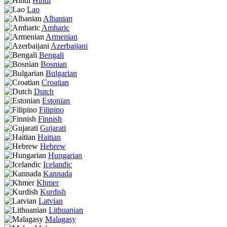
Hindi
Lao
Albanian
Amharic
Armenian
Azerbaijani
Bengali
Bosnian
Bulgarian
Croatian
Dutch
Estonian
Filipino
Finnish
Gujarati
Haitian
Hebrew
Hungarian
Icelandic
Kannada
Khmer
Kurdish
Latvian
Lithuanian
Malagasy