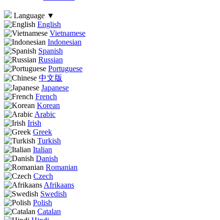
Language
▼
English
Vietnamese
Indonesian
Spanish
Russian
Portuguese
中文版
Japanese
French
Korean
Arabic
Irish
Greek
Turkish
Italian
Danish
Romanian
Czech
Afrikaans
Swedish
Polish
Catalan