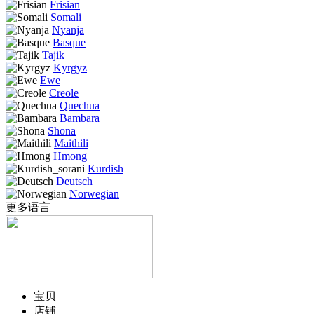
Frisian
Somali
Nyanja
Basque
Tajik
Kyrgyz
Ewe
Creole
Quechua
Bambara
Shona
Maithili
Hmong
Kurdish
Deutsch
Norwegian
更多语言
宝贝
店铺