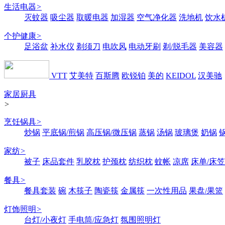
生活电器
>
灭蚊器
吸尘器
取暖电器
加湿器
空气净化器
洗地机
饮水
个护健康
>
足浴盆
补水仪
剃须刀
电吹风
电动牙刷
剃/脱毛器
美容器
VTT
艾美特
百斯腾
欧锐铂
美的
KEIDOL
汉美驰
家居厨具
>
烹饪锅具
>
炒锅
平底锅/煎锅
高压锅/微压锅
蒸锅
汤锅
玻璃煲
奶锅
家纺
>
被子
床品套件
乳胶枕
护颈枕
纺织枕
蚊帐
凉席
床单/床笠
餐具
>
餐具套装
碗
木筷子
陶瓷筷
金属筷
一次性用品
果盘/果篮
灯饰照明
>
台灯/小夜灯
手电筒/应急灯
氛围照明灯