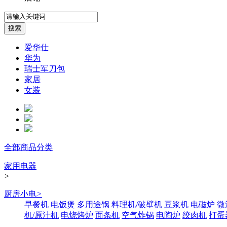
爱华仕
华为
瑞士军刀包
家居
女装
全部商品分类
家用电器
>
厨房小电
>
早餐机
电饭煲
多用途锅
料理机/破壁机
豆浆机
电磁炉
微
机/原汁机
电烧烤炉
面条机
空气炸锅
电陶炉
绞肉机
打蛋