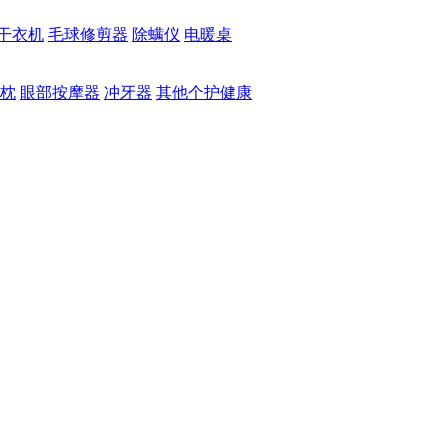
干衣机
毛球修剪器
除螨仪
电暖桌
枕
眼部按摩器
冲牙器
其他个护健康