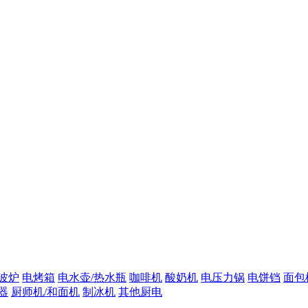
波炉
电烤箱
电水壶/热水瓶
咖啡机
酸奶机
电压力锅
电饼铛
面包
器
厨师机/和面机
制冰机
其他厨电