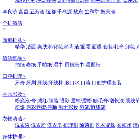
滋补养生
冲饮谷物
饮料
咖啡/奶茶
纯牛奶/纯羊奶
饮用水
李良济
富昌
五芳斋
恒都
千岛源
敖东
生和堂
畅美满
个护清洁
>
面部护肤
>
精华
洁面
爽肤水/化妆水
乳液/面霜
面膜
套装/礼盒
卸妆
清洁纸品
>
抽纸
卷纸
手帕纸
湿巾
厨房纸巾
湿厕纸
口腔护理
>
牙膏
牙刷
牙线/牙线棒
漱口水
口喷
口腔护理套装
香水彩妆
>
粉底液/膏
腮红/胭脂
眼影
眉笔/眉粉
睫毛膏/增长液
眼线笔
粉饼
唇彩唇蜜/唇釉
男士彩妆
唇笔/唇线笔
衣物清洁
>
洗衣液
洗衣粉
洗衣皂
护理剂
除菌剂
洗衣凝珠
衣领净
漂
身体护理
>