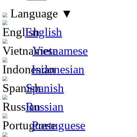
Language
▼
English
Vietnamese
Indonesian
Spanish
Russian
Portuguese