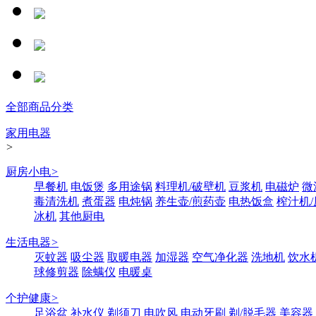
全部商品分类
家用电器
>
厨房小电
>
早餐机
电饭煲
多用途锅
料理机/破壁机
豆浆机
电磁炉
微
毒清洗机
煮蛋器
电炖锅
养生壶/煎药壶
电热饭盒
榨汁机
冰机
其他厨电
生活电器
>
灭蚊器
吸尘器
取暖电器
加湿器
空气净化器
洗地机
饮水
球修剪器
除螨仪
电暖桌
个护健康
>
足浴盆
补水仪
剃须刀
电吹风
电动牙刷
剃/脱毛器
美容器