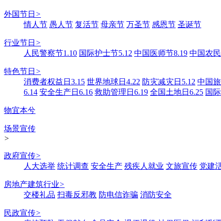
外国节日
>
情人节
愚人节
复活节
母亲节
万圣节
感恩节
圣诞节
行业节日
>
人民警察节1.10
国际护士节5.12
中国医师节8.19
中国农民丰
特色节日
>
消费者权益日3.15
世界地球日4.22
防灾减灾日5.12
中国旅游
6.14
安全生产日6.16
救助管理日6.19
全国土地日6.25
国际
物宜本兮
场景宣传
>
政府宣传
>
人大选举
统计调查
安全生产
残疾人就业
文旅宣传
党建
房地产建筑行业
>
交楼礼品
扫毒反邪教
防电信诈骗
消防安全
民政宣传
>