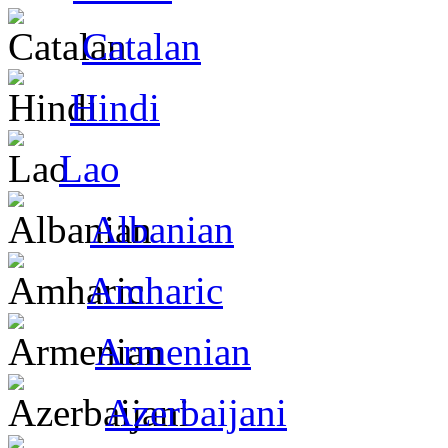
Catalan
Hindi
Lao
Albanian
Amharic
Armenian
Azerbaijani