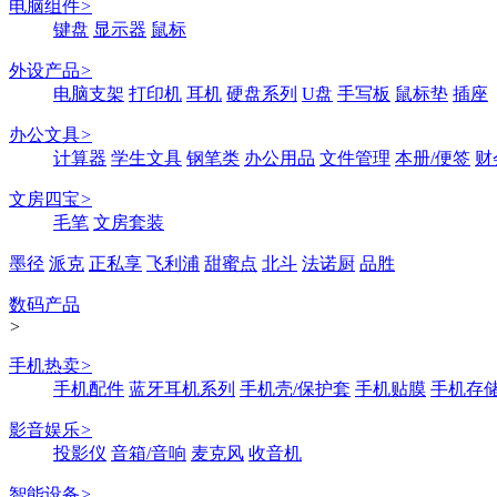
电脑组件
>
键盘
显示器
鼠标
外设产品
>
电脑支架
打印机
耳机
硬盘系列
U盘
手写板
鼠标垫
插座
办公文具
>
计算器
学生文具
钢笔类
办公用品
文件管理
本册/便签
财
文房四宝
>
毛笔
文房套装
墨径
派克
正私享
飞利浦
甜蜜点
北斗
法诺厨
品胜
数码产品
>
手机热卖
>
手机配件
蓝牙耳机系列
手机壳/保护套
手机贴膜
手机存
影音娱乐
>
投影仪
音箱/音响
麦克风
收音机
智能设备
>