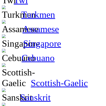
Twi
Turkmen
Assamese
Singapore
Cebuano
Scottish-Gaelic
Sanskrit