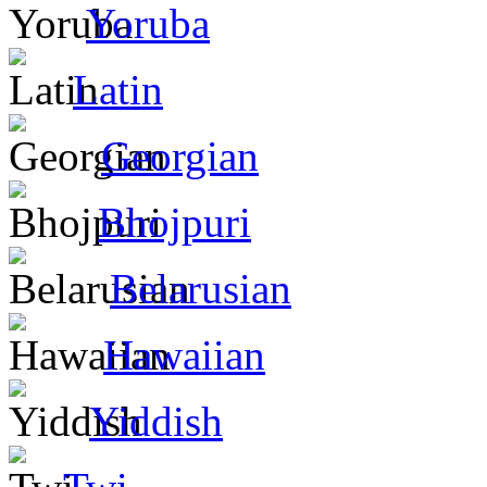
Yoruba
Latin
Georgian
Bhojpuri
Belarusian
Hawaiian
Yiddish