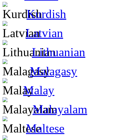
Kurdish
Latvian
Lithuanian
Malagasy
Malay
Malayalam
Maltese