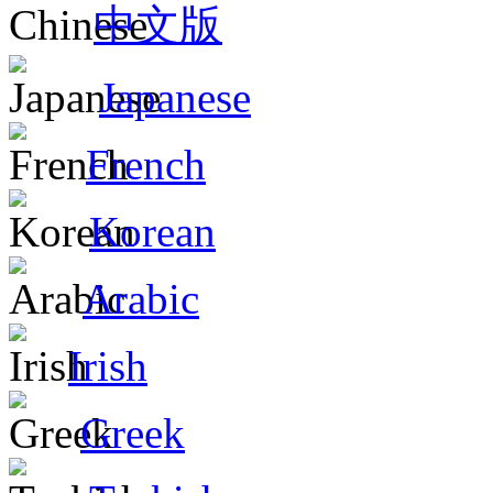
中文版
Japanese
French
Korean
Arabic
Irish
Greek