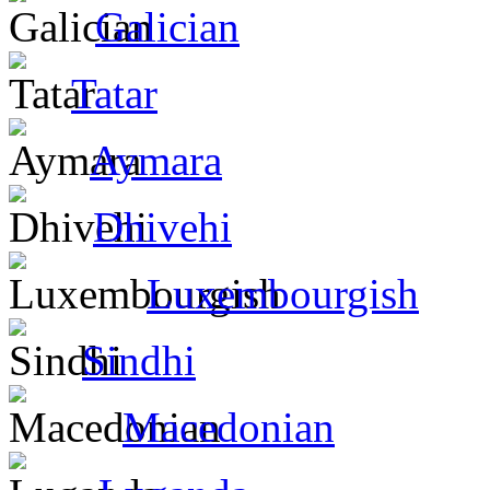
Galician
Tatar
Aymara
Dhivehi
Luxembourgish
Sindhi
Macedonian