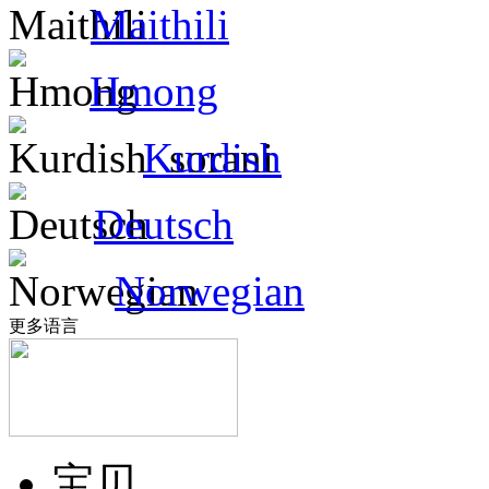
Maithili
Hmong
Kurdish
Deutsch
Norwegian
更多语言
宝贝