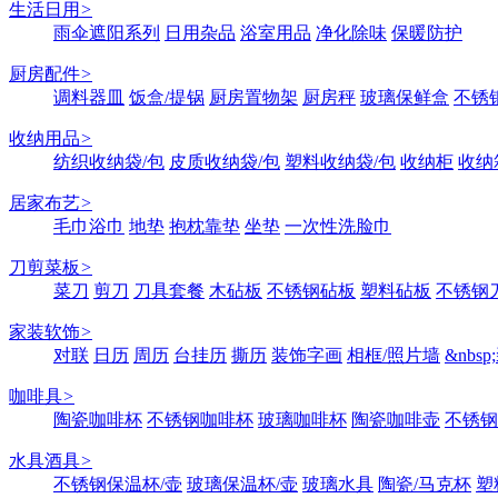
生活日用
>
雨伞遮阳系列
日用杂品
浴室用品
净化除味
保暖防护
厨房配件
>
调料器皿
饭盒/提锅
厨房置物架
厨房秤
玻璃保鲜盒
不锈
收纳用品
>
纺织收纳袋/包
皮质收纳袋/包
塑料收纳袋/包
收纳柜
收纳
居家布艺
>
毛巾浴巾
地垫
抱枕靠垫
坐垫
一次性洗脸巾
刀剪菜板
>
菜刀
剪刀
刀具套餐
木砧板
不锈钢砧板
塑料砧板
不锈钢刀
家装软饰
>
对联
日历
周历
台挂历
撕历
装饰字画
相框/照片墙
&nbs
咖啡具
>
陶瓷咖啡杯
不锈钢咖啡杯
玻璃咖啡杯
陶瓷咖啡壶
不锈钢
水具酒具
>
不锈钢保温杯/壶
玻璃保温杯/壶
玻璃水具
陶瓷/马克杯
塑