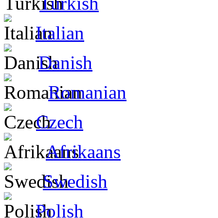
Turkish
Italian
Danish
Romanian
Czech
Afrikaans
Swedish
Polish