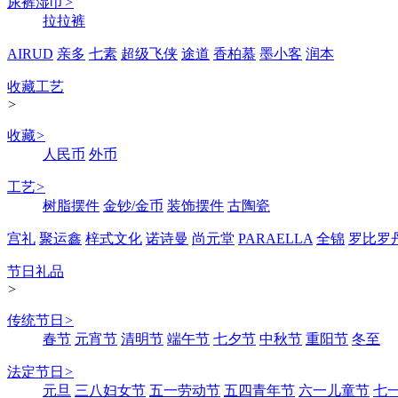
尿裤湿巾
>
拉拉裤
AIRUD
亲多
七素
超级飞侠
途道
香柏慕
墨小客
润本
收藏工艺
>
收藏
>
人民币
外币
工艺
>
树脂摆件
金钞/金币
装饰摆件
古陶瓷
宫礼
聚运鑫
梓式文化
诺诗曼
尚元堂
PARAELLA
全锦
罗比罗
节日礼品
>
传统节日
>
春节
元宵节
清明节
端午节
七夕节
中秋节
重阳节
冬至
法定节日
>
元旦
三八妇女节
五一劳动节
五四青年节
六一儿童节
七