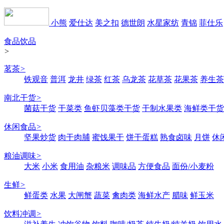
小熊
爱仕达
美之扣
德世朗
水星家纺
青锦
菲仕乐
食品饮品
>
茗茶
>
铁观音
普洱
龙井
绿茶
红茶
乌龙茶
花草茶
花果茶
养生茶
南北干货
>
菌菇干货
干菜类
鱼虾贝藻类干货
干制水果类
海鲜类干货
休闲食品
>
坚果炒货
肉干肉脯
蜜饯果干
饼干蛋糕
熟食卤味
月饼
休
粮油调味
>
大米
小米
食用油
杂粮米
调味品
方便食品
面份/小麦粉
生鲜
>
鲜蛋类
水果
大闸蟹
蔬菜
禽肉类
海鲜水产
腊味
鲜玉米
饮料冲调
>