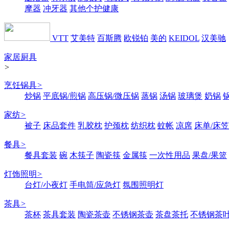
摩器
冲牙器
其他个护健康
VTT
艾美特
百斯腾
欧锐铂
美的
KEIDOL
汉美驰
家居厨具
>
烹饪锅具
>
炒锅
平底锅/煎锅
高压锅/微压锅
蒸锅
汤锅
玻璃煲
奶锅
家纺
>
被子
床品套件
乳胶枕
护颈枕
纺织枕
蚊帐
凉席
床单/床笠
餐具
>
餐具套装
碗
木筷子
陶瓷筷
金属筷
一次性用品
果盘/果篮
灯饰照明
>
台灯/小夜灯
手电筒/应急灯
氛围照明灯
茶具
>
茶杯
茶具套装
陶瓷茶壶
不锈钢茶壶
茶盘茶托
不锈钢茶