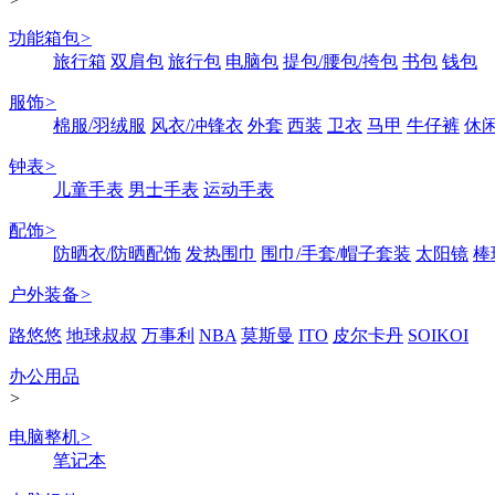
功能箱包
>
旅行箱
双肩包
旅行包
电脑包
提包/腰包/挎包
书包
钱包
服饰
>
棉服/羽绒服
风衣/冲锋衣
外套
西装
卫衣
马甲
牛仔裤
休
钟表
>
儿童手表
男士手表
运动手表
配饰
>
防晒衣/防晒配饰
发热围巾
围巾/手套/帽子套装
太阳镜
棒
户外装备
>
路悠悠
地球叔叔
万事利
NBA
莫斯曼
ITO
皮尔卡丹
SOIKOI
办公用品
>
电脑整机
>
笔记本