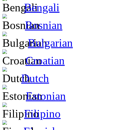
Bengali
Bosnian
Bulgarian
Croatian
Dutch
Estonian
Filipino