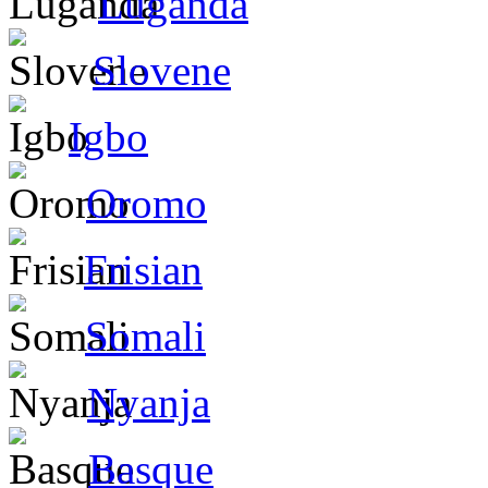
Luganda
Slovene
Igbo
Oromo
Frisian
Somali
Nyanja
Basque