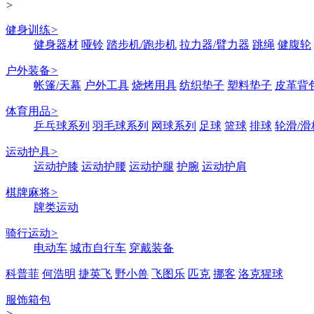
>
健身训练
>
健身器材
哑铃
踏步机/跑步机
拉力器/臂力器
跳绳
健腹轮
户外装备
>
帐篷/天幕
户外工具
烧烤用具
纺织垫子
塑料垫子
皮革背
体育用品
>
乒乓球系列
羽毛球系列
网球系列
足球
篮球
排球
轮滑/滑
运动护具
>
运动护膝
运动护腰
运动护腿
护腕
运动护肩
棋牌麻将
>
牌类运动
骑行运动
>
电动车
城市自行车
穿戴装备
科普菲
何浩明
捷英飞
野小兽
飞图乐
匹克
挪客
洛克猩球
服饰箱包
>