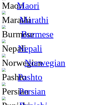
Maori
Marathi
Burmese
Nepali
Norwegian
Pashto
Persian