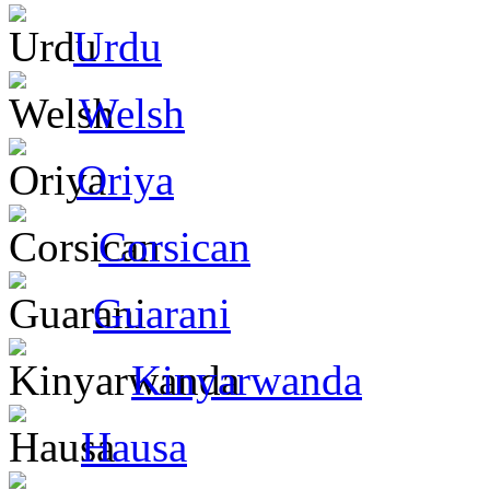
Urdu
Welsh
Oriya
Corsican
Guarani
Kinyarwanda
Hausa