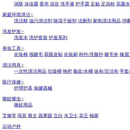
润肤
沐浴露
香皂
浴盐
洗手液
护手霜
足贴
足浴粉
花露水
家庭环境清洁
>
洗洁精
油污清洁剂
除湿干燥剂
洁厕剂
家电清洁用品
消
洗发护发
>
洗发水
洗护套装
护发系列
美妆工具
>
化妆棉
假睫毛
双眼皮贴
化妆刷
粉扑/洗脸扑
睫毛夹
修眉
清洁用具
>
一次性清洁用品
垃圾桶
拖把
脸盆/水桶
抹布/百洁布
手套
医疗保健
>
护理护具
保健器械
驱蚊驱虫
>
驱蚊用品
艾修堂
瑶辰
膜太
蔬果园
立白
水卫士
花王
柚家
运动户外