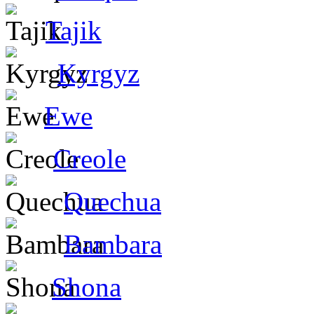
Tajik
Kyrgyz
Ewe
Creole
Quechua
Bambara
Shona