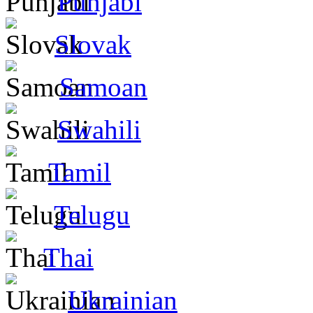
Punjabi
Slovak
Samoan
Swahili
Tamil
Telugu
Thai
Ukrainian