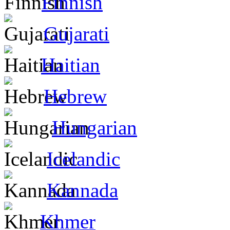
Finnish
Gujarati
Haitian
Hebrew
Hungarian
Icelandic
Kannada
Khmer