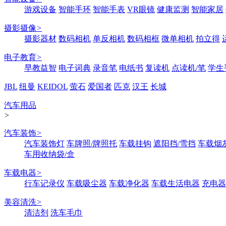
游戏设备
智能手环
智能手表
VR眼镜
健康监测
智能家居
摄影摄像
>
摄影器材
数码相机
单反相机
数码相框
微单相机
拍立得
电子教育
>
早教益智
电子词典
录音笔
电纸书
复读机
点读机/笔
学生
JBL
纽曼
KEIDOL
萤石
爱国者
匹克
汉王
长城
汽车用品
>
汽车装饰
>
汽车装饰灯
车牌照/牌照托
车载挂钩
遮阳挡/雪挡
车载烟
车用收纳袋/盒
车载电器
>
行车记录仪
车载吸尘器
车载净化器
车载生活电器
充电器
美容清洗
>
清洁剂
洗车毛巾