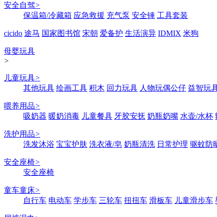
安全自驾
>
保温箱/冷藏箱
应急救援
充气泵
安全锤
工具套装
cicido
途马
国家图书馆
宋朝
爱备护
生活演异
IDMIX
米狗
母婴玩具
>
儿童玩具
>
其他玩具
绘画工具
积木
回力玩具
人物玩偶公仔
益智玩
喂养用品
>
吸奶器
暖奶消毒
儿童餐具
牙胶安抚
奶瓶奶嘴
水壶/水杯
洗护用品
>
洗发沐浴
宝宝护肤
洗衣液/皂
奶瓶清洗
日常护理
驱蚊防
安全座椅
>
安全座椅
童车童床
>
自行车
电动车
学步车
三轮车
扭扭车
滑板车
儿童滑步车