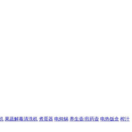
机
果蔬解毒清洗机
煮蛋器
电炖锅
养生壶/煎药壶
电热饭盒
榨汁