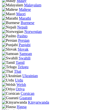
Malay
Malayalam
Maltese
Maori
Marathi
Burmese
Nepali
Norwegian
Pashto
Persian
Punjabi
Slovak
Samoan
Swahili
Tamil
Telugu
Thai
Ukrainian
Urdu
Welsh
Oriya
Corsican
Guarani
Kinyarwanda
Hausa