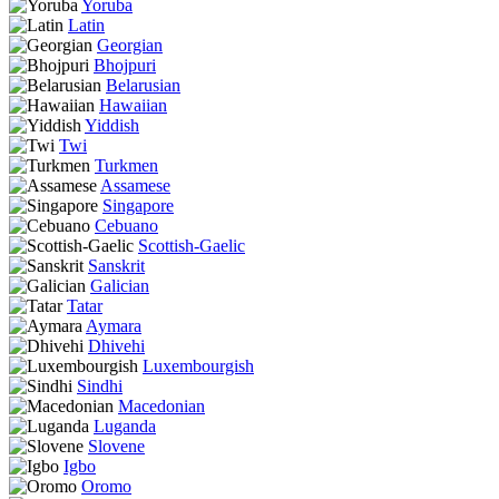
Yoruba
Latin
Georgian
Bhojpuri
Belarusian
Hawaiian
Yiddish
Twi
Turkmen
Assamese
Singapore
Cebuano
Scottish-Gaelic
Sanskrit
Galician
Tatar
Aymara
Dhivehi
Luxembourgish
Sindhi
Macedonian
Luganda
Slovene
Igbo
Oromo