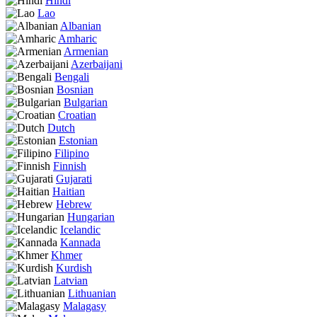
Hindi
Lao
Albanian
Amharic
Armenian
Azerbaijani
Bengali
Bosnian
Bulgarian
Croatian
Dutch
Estonian
Filipino
Finnish
Gujarati
Haitian
Hebrew
Hungarian
Icelandic
Kannada
Khmer
Kurdish
Latvian
Lithuanian
Malagasy