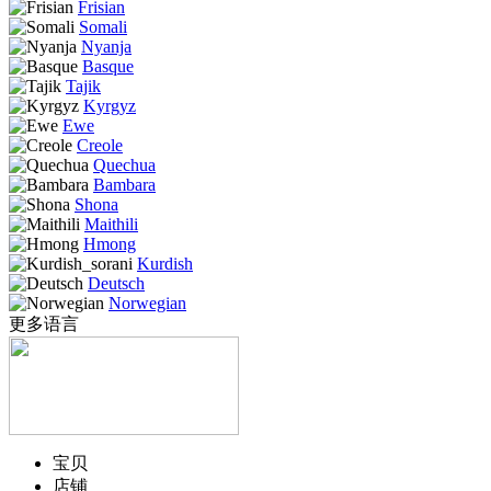
Frisian
Somali
Nyanja
Basque
Tajik
Kyrgyz
Ewe
Creole
Quechua
Bambara
Shona
Maithili
Hmong
Kurdish
Deutsch
Norwegian
更多语言
宝贝
店铺