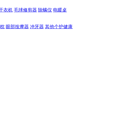
干衣机
毛球修剪器
除螨仪
电暖桌
枕
眼部按摩器
冲牙器
其他个护健康