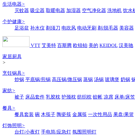
生活电器
>
灭蚊器
吸尘器
取暖电器
加湿器
空气净化器
洗地机
饮水
个护健康
>
足浴盆
补水仪
剃须刀
电吹风
电动牙刷
剃/脱毛器
美容器
VTT
艾美特
百斯腾
欧锐铂
美的
KEIDOL
汉美驰
家居厨具
>
烹饪锅具
>
炒锅
平底锅/煎锅
高压锅/微压锅
蒸锅
汤锅
玻璃煲
奶锅
家纺
>
被子
床品套件
乳胶枕
护颈枕
纺织枕
蚊帐
凉席
床单/床笠
餐具
>
餐具套装
碗
木筷子
陶瓷筷
金属筷
一次性用品
果盘/果篮
灯饰照明
>
台灯/小夜灯
手电筒/应急灯
氛围照明灯