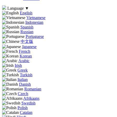
Language
▼
English
Vietnamese
Indonesian
Spanish
Russian
Portuguese
中文版
Japanese
French
Korean
Arabic
Irish
Greek
Turkish
Italian
Danish
Romanian
Czech
Afrikaans
Swedish
Polish
Catalan