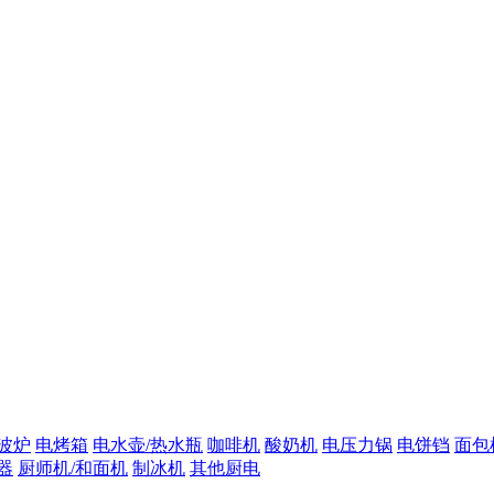
波炉
电烤箱
电水壶/热水瓶
咖啡机
酸奶机
电压力锅
电饼铛
面包
器
厨师机/和面机
制冰机
其他厨电