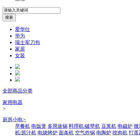
爱华仕
华为
瑞士军刀包
家居
女装
全部商品分类
家用电器
>
厨房小电
>
早餐机
电饭煲
多用途锅
料理机/破壁机
豆浆机
电磁炉
微
机/原汁机
电烧烤炉
面条机
空气炸锅
电陶炉
绞肉机
打蛋