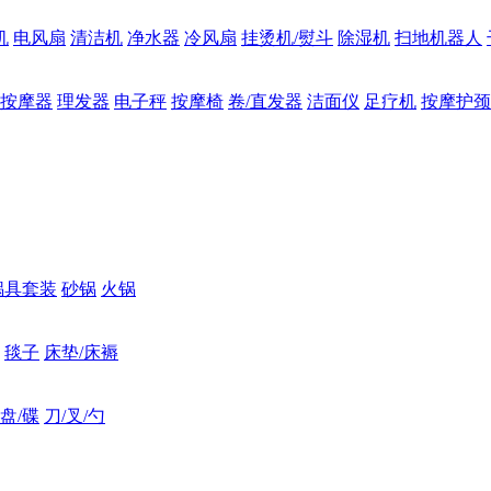
机
电风扇
清洁机
净水器
冷风扇
挂烫机/熨斗
除湿机
扫地机器人
按摩器
理发器
电子秤
按摩椅
卷/直发器
洁面仪
足疗机
按摩护颈
锅具套装
砂锅
火锅
毯子
床垫/床褥
盘/碟
刀/叉/勺