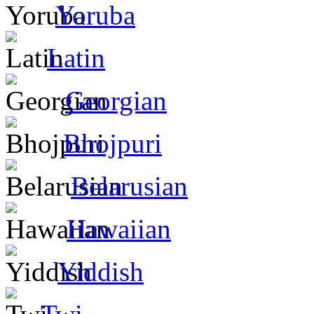
Yoruba
Latin
Georgian
Bhojpuri
Belarusian
Hawaiian
Yiddish