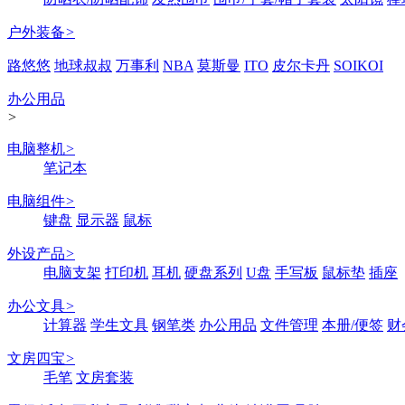
户外装备
>
路悠悠
地球叔叔
万事利
NBA
莫斯曼
ITO
皮尔卡丹
SOIKOI
办公用品
>
电脑整机
>
笔记本
电脑组件
>
键盘
显示器
鼠标
外设产品
>
电脑支架
打印机
耳机
硬盘系列
U盘
手写板
鼠标垫
插座
办公文具
>
计算器
学生文具
钢笔类
办公用品
文件管理
本册/便签
财
文房四宝
>
毛笔
文房套装