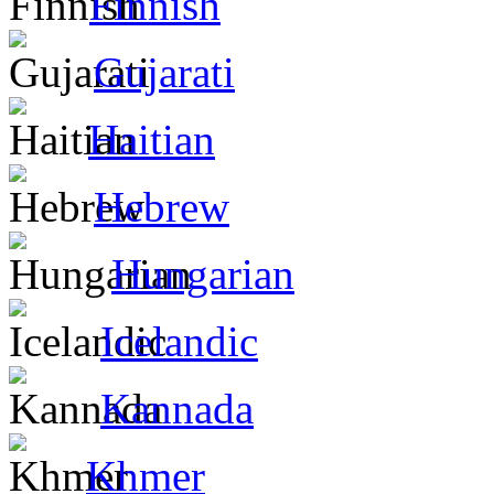
Finnish
Gujarati
Haitian
Hebrew
Hungarian
Icelandic
Kannada
Khmer