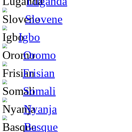
Luganda
Slovene
Igbo
Oromo
Frisian
Somali
Nyanja
Basque