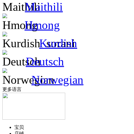
Maithili
Hmong
Kurdish
Deutsch
Norwegian
更多语言
宝贝
店铺