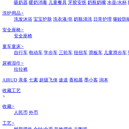
吸奶器
暖奶消毒
儿童餐具
牙胶安抚
奶瓶奶嘴
水壶/水杯
洗护用品
>
洗发沐浴
宝宝护肤
洗衣液/皂
奶瓶清洗
日常护理
驱蚊防
安全座椅
>
安全座椅
童车童床
>
自行车
电动车
学步车
三轮车
扭扭车
滑板车
儿童滑步车
尿裤湿巾
>
拉拉裤
AIRUD
亲多
七素
超级飞侠
途道
香柏慕
墨小客
润本
收藏工艺
>
收藏
>
人民币
外币
工艺
>