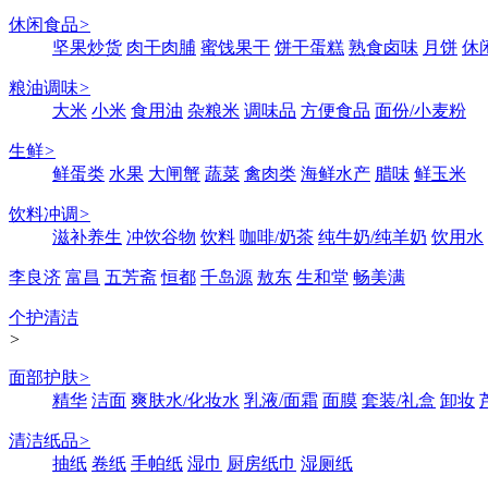
休闲食品
>
坚果炒货
肉干肉脯
蜜饯果干
饼干蛋糕
熟食卤味
月饼
休
粮油调味
>
大米
小米
食用油
杂粮米
调味品
方便食品
面份/小麦粉
生鲜
>
鲜蛋类
水果
大闸蟹
蔬菜
禽肉类
海鲜水产
腊味
鲜玉米
饮料冲调
>
滋补养生
冲饮谷物
饮料
咖啡/奶茶
纯牛奶/纯羊奶
饮用水
李良济
富昌
五芳斋
恒都
千岛源
敖东
生和堂
畅美满
个护清洁
>
面部护肤
>
精华
洁面
爽肤水/化妆水
乳液/面霜
面膜
套装/礼盒
卸妆
清洁纸品
>
抽纸
卷纸
手帕纸
湿巾
厨房纸巾
湿厕纸