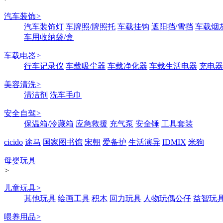
汽车装饰
>
汽车装饰灯
车牌照/牌照托
车载挂钩
遮阳挡/雪挡
车载烟
车用收纳袋/盒
车载电器
>
行车记录仪
车载吸尘器
车载净化器
车载生活电器
充电器
美容清洗
>
清洁剂
洗车毛巾
安全自驾
>
保温箱/冷藏箱
应急救援
充气泵
安全锤
工具套装
cicido
途马
国家图书馆
宋朝
爱备护
生活演异
IDMIX
米狗
母婴玩具
>
儿童玩具
>
其他玩具
绘画工具
积木
回力玩具
人物玩偶公仔
益智玩
喂养用品
>