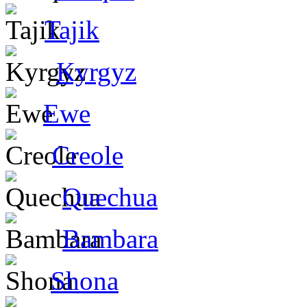
Tajik
Kyrgyz
Ewe
Creole
Quechua
Bambara
Shona