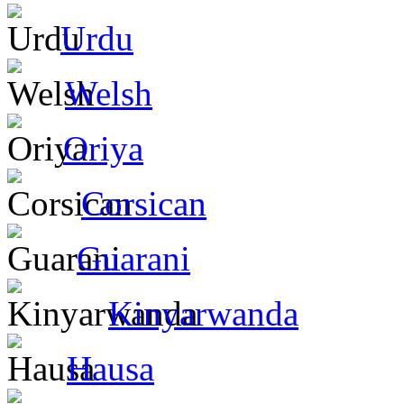
Urdu
Welsh
Oriya
Corsican
Guarani
Kinyarwanda
Hausa