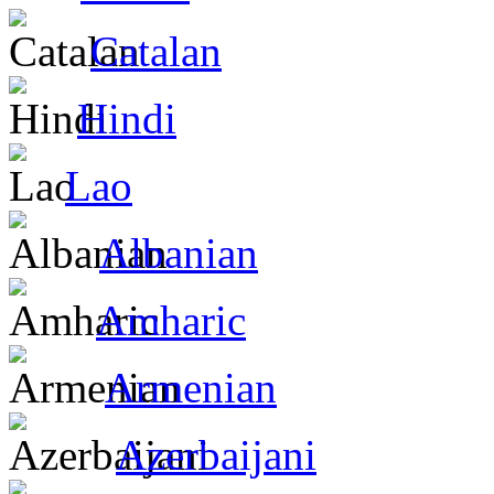
Catalan
Hindi
Lao
Albanian
Amharic
Armenian
Azerbaijani