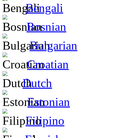
Bengali
Bosnian
Bulgarian
Croatian
Dutch
Estonian
Filipino