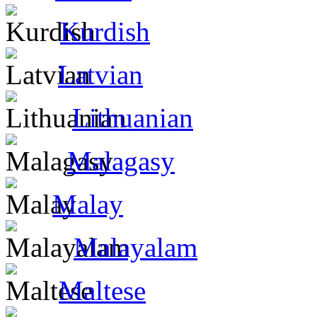
Kurdish
Latvian
Lithuanian
Malagasy
Malay
Malayalam
Maltese