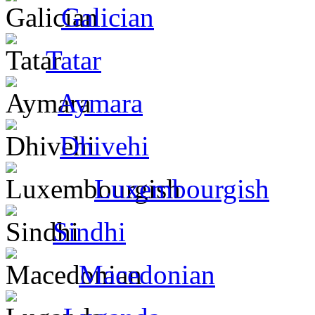
Galician
Tatar
Aymara
Dhivehi
Luxembourgish
Sindhi
Macedonian