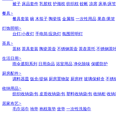
被子
床品套件
乳胶枕
护颈枕
纺织枕
蚊帐
凉席
床单/床笠
餐具
>
餐具套装
碗
木筷子
陶瓷筷
金属筷
一次性用品
果盘/果篮
灯饰照明
>
台灯/小夜灯
手电筒/应急灯
氛围照明灯
茶具
>
茶杯
茶具套装
陶瓷茶壶
不锈钢茶壶
茶盘茶托
不锈钢茶
生活日用
>
雨伞遮阳系列
日用杂品
浴室用品
净化除味
保暖防护
厨房配件
>
调料器皿
饭盒/提锅
厨房置物架
厨房秤
玻璃保鲜盒
不锈
收纳用品
>
纺织收纳袋/包
皮质收纳袋/包
塑料收纳袋/包
收纳柜
收纳
居家布艺
>
毛巾浴巾
地垫
抱枕靠垫
坐垫
一次性洗脸巾