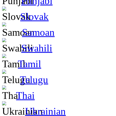
Punjabi
Slovak
Samoan
Swahili
Tamil
Telugu
Thai
Ukrainian