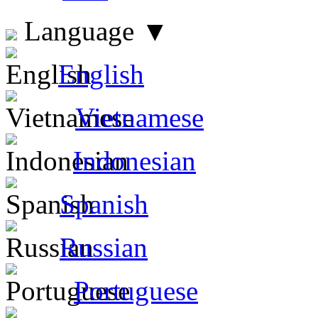
Language
▼
English
Vietnamese
Indonesian
Spanish
Russian
Portuguese