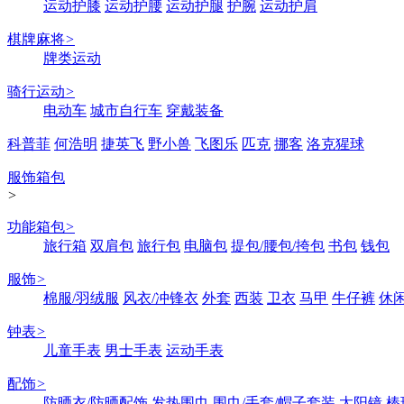
运动护膝
运动护腰
运动护腿
护腕
运动护肩
棋牌麻将
>
牌类运动
骑行运动
>
电动车
城市自行车
穿戴装备
科普菲
何浩明
捷英飞
野小兽
飞图乐
匹克
挪客
洛克猩球
服饰箱包
>
功能箱包
>
旅行箱
双肩包
旅行包
电脑包
提包/腰包/挎包
书包
钱包
服饰
>
棉服/羽绒服
风衣/冲锋衣
外套
西装
卫衣
马甲
牛仔裤
休
钟表
>
儿童手表
男士手表
运动手表
配饰
>
防晒衣/防晒配饰
发热围巾
围巾/手套/帽子套装
太阳镜
棒