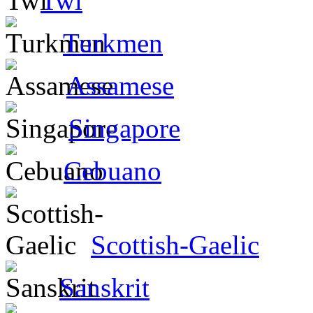
Twi
Turkmen
Assamese
Singapore
Cebuano
Scottish-Gaelic
Sanskrit