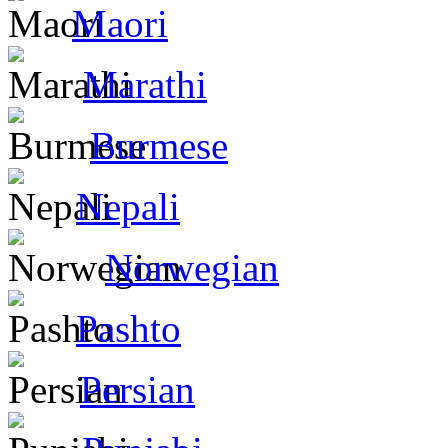
Maori
Marathi
Burmese
Nepali
Norwegian
Pashto
Persian