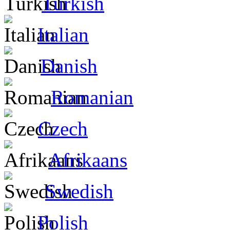
Turkish
Italian
Danish
Romanian
Czech
Afrikaans
Swedish
Polish