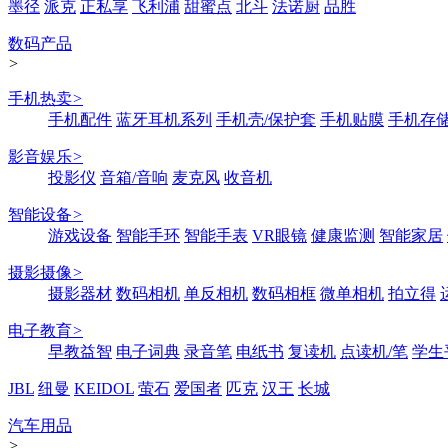
墨径
派克
正私享
飞利浦
甜蜜点
北斗
法诺厨
品胜
数码产品
>
手机热卖
>
手机配件
蓝牙耳机系列
手机壳/保护套
手机贴膜
手机存
影音娱乐
>
投影仪
音箱/音响
麦克风
收音机
智能设备
>
游戏设备
智能手环
智能手表
VR眼镜
健康监测
智能家居
摄影摄像
>
摄影器材
数码相机
单反相机
数码相框
微单相机
拍立得
电子教育
>
早教益智
电子词典
录音笔
电纸书
复读机
点读机/笔
学生
JBL
纽曼
KEIDOL
萤石
爱国者
匹克
汉王
长城
汽车用品
>