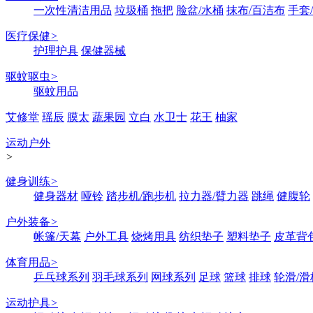
一次性清洁用品
垃圾桶
拖把
脸盆/水桶
抹布/百洁布
手套
医疗保健
>
护理护具
保健器械
驱蚊驱虫
>
驱蚊用品
艾修堂
瑶辰
膜太
蔬果园
立白
水卫士
花王
柚家
运动户外
>
健身训练
>
健身器材
哑铃
踏步机/跑步机
拉力器/臂力器
跳绳
健腹轮
户外装备
>
帐篷/天幕
户外工具
烧烤用具
纺织垫子
塑料垫子
皮革背
体育用品
>
乒乓球系列
羽毛球系列
网球系列
足球
篮球
排球
轮滑/滑
运动护具
>