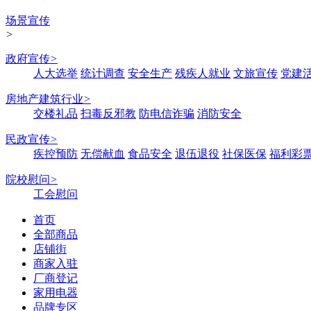
场景宣传
>
政府宣传
>
人大选举
统计调查
安全生产
残疾人就业
文旅宣传
党建
房地产建筑行业
>
交楼礼品
扫毒反邪教
防电信诈骗
消防安全
民政宣传
>
疾控预防
无偿献血
食品安全
退伍退役
社保医保
福利彩
院校慰问
>
工会慰问
首页
全部商品
店铺街
商家入驻
厂商登记
家用电器
品牌专区