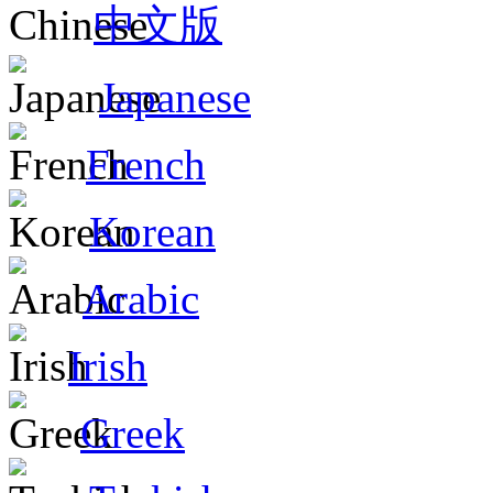
中文版
Japanese
French
Korean
Arabic
Irish
Greek