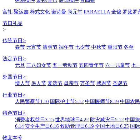
树脂摆件
金钞/金币
装饰摆件
古陶瓷
宫礼
聚运鑫
梓式文化
诺诗曼
尚元堂
PARAELLA
全锦
罗比罗
节日礼品
>
传统节日
>
春节
元宵节
清明节
端午节
七夕节
中秋节
重阳节
冬至
法定节日
>
元旦
三八妇女节
五一劳动节
五四青年节
六一儿童节
七
外国节日
>
情人节
愚人节
复活节
母亲节
万圣节
感恩节
圣诞节
行业节日
>
人民警察节1.10
国际护士节5.12
中国医师节8.19
中国农民丰
特色节日
>
消费者权益日3.15
世界地球日4.22
防灾减灾日5.12
中国旅游
6.14
安全生产日6.16
救助管理日6.19
全国土地日6.25
国际
物宜本兮