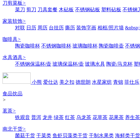
刀剪菜板
>
菜刀
剪刀
刀具套餐
木砧板
不锈钢砧板
塑料砧板
不锈钢刀
家装软饰
>
对联
日历
周历
台挂历
撕历
装饰字画
相框/照片墙
&nbs
咖啡具
>
陶瓷咖啡杯
不锈钢咖啡杯
玻璃咖啡杯
陶瓷咖啡壶
不锈钢
水具酒具
>
不锈钢保温杯/壶
玻璃保温杯/壶
玻璃水具
陶瓷/马克杯
塑
小熊
爱仕达
美之扣
德世朗
水星家纺
青锦
菲仕乐
食品饮品
>
茗茶
>
铁观音
普洱
龙井
绿茶
红茶
乌龙茶
花草茶
花果茶
养生茶
南北干货
>
菌菇干货
干菜类
鱼虾贝藻类干货
干制水果类
海鲜类干货