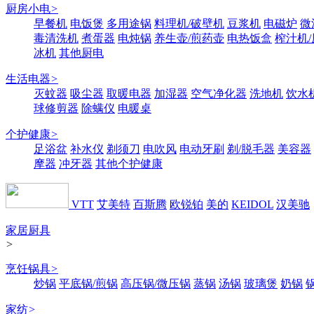
厨房小电
>
早餐机
电饭煲
多用途锅
料理机/破壁机
豆浆机
电磁炉
微
毒清洗机
煮蛋器
电炖锅
养生壶/煎药壶
电热饭盒
榨汁机
冰机
其他厨电
生活电器
>
灭蚊器
吸尘器
取暖电器
加湿器
空气净化器
洗地机
饮水
球修剪器
除螨仪
电暖桌
个护健康
>
足浴盆
补水仪
剃须刀
电吹风
电动牙刷
剃/脱毛器
美容器
摩器
冲牙器
其他个护健康
VTT
艾美特
百斯腾
欧锐铂
美的
KEIDOL
汉美驰
家居厨具
>
烹饪锅具
>
炒锅
平底锅/煎锅
高压锅/微压锅
蒸锅
汤锅
玻璃煲
奶锅
家纺
>