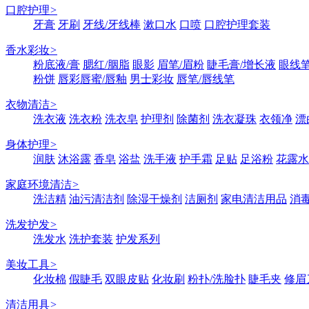
口腔护理
>
牙膏
牙刷
牙线/牙线棒
漱口水
口喷
口腔护理套装
香水彩妆
>
粉底液/膏
腮红/胭脂
眼影
眉笔/眉粉
睫毛膏/增长液
眼线笔
粉饼
唇彩唇蜜/唇釉
男士彩妆
唇笔/唇线笔
衣物清洁
>
洗衣液
洗衣粉
洗衣皂
护理剂
除菌剂
洗衣凝珠
衣领净
漂
身体护理
>
润肤
沐浴露
香皂
浴盐
洗手液
护手霜
足贴
足浴粉
花露水
家庭环境清洁
>
洗洁精
油污清洁剂
除湿干燥剂
洁厕剂
家电清洁用品
消
洗发护发
>
洗发水
洗护套装
护发系列
美妆工具
>
化妆棉
假睫毛
双眼皮贴
化妆刷
粉扑/洗脸扑
睫毛夹
修眉
清洁用具
>