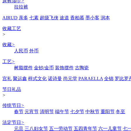
尿裤湿巾
>
拉拉裤
AIRUD
亲多
七素
超级飞侠
途道
香柏慕
墨小客
润本
收藏工艺
>
收藏
>
人民币
外币
工艺
>
树脂摆件
金钞/金币
装饰摆件
古陶瓷
宫礼
聚运鑫
梓式文化
诺诗曼
尚元堂
PARAELLA
全锦
罗比罗
节日礼品
>
传统节日
>
春节
元宵节
清明节
端午节
七夕节
中秋节
重阳节
冬至
法定节日
>
元旦
三八妇女节
五一劳动节
五四青年节
六一儿童节
七