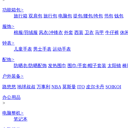
功能箱包
>
旅行箱
双肩包
旅行包
电脑包
提包/腰包/挎包
书包
钱包
服饰
>
棉服/羽绒服
风衣/冲锋衣
外套
西装
卫衣
马甲
牛仔裤
休
钟表
>
儿童手表
男士手表
运动手表
配饰
>
防晒衣/防晒配饰
发热围巾
围巾/手套/帽子套装
太阳镜
棒
户外装备
>
路悠悠
地球叔叔
万事利
NBA
莫斯曼
ITO
皮尔卡丹
SOIKOI
办公用品
>
电脑整机
>
笔记本