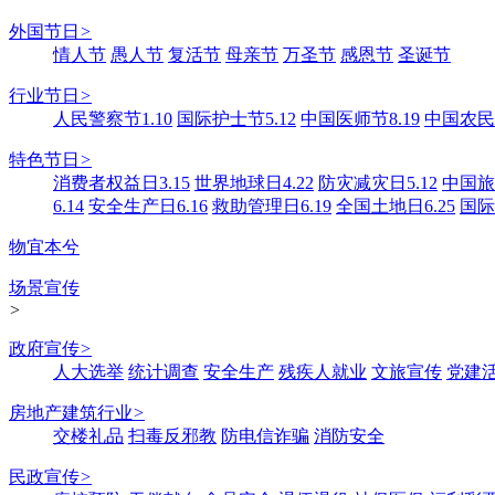
外国节日
>
情人节
愚人节
复活节
母亲节
万圣节
感恩节
圣诞节
行业节日
>
人民警察节1.10
国际护士节5.12
中国医师节8.19
中国农民丰
特色节日
>
消费者权益日3.15
世界地球日4.22
防灾减灾日5.12
中国旅游
6.14
安全生产日6.16
救助管理日6.19
全国土地日6.25
国际
物宜本兮
场景宣传
>
政府宣传
>
人大选举
统计调查
安全生产
残疾人就业
文旅宣传
党建
房地产建筑行业
>
交楼礼品
扫毒反邪教
防电信诈骗
消防安全
民政宣传
>