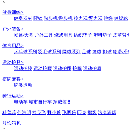
>
健身训练
>
健身器材
哑铃
踏步机/跑步机
拉力器/臂力器
跳绳
健腹轮
户外装备
>
帐篷/天幕
户外工具
烧烤用具
纺织垫子
塑料垫子
皮革背
体育用品
>
乒乓球系列
羽毛球系列
网球系列
足球
篮球
排球
轮滑/滑
运动护具
>
运动护膝
运动护腰
运动护腿
护腕
运动护肩
棋牌麻将
>
牌类运动
骑行运动
>
电动车
城市自行车
穿戴装备
科普菲
何浩明
捷英飞
野小兽
飞图乐
匹克
挪客
洛克猩球
服饰箱包
>