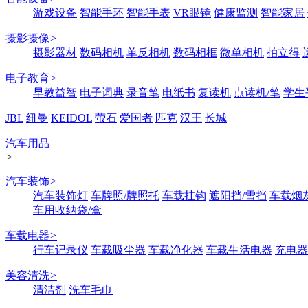
游戏设备
智能手环
智能手表
VR眼镜
健康监测
智能家居
摄影摄像
>
摄影器材
数码相机
单反相机
数码相框
微单相机
拍立得
电子教育
>
早教益智
电子词典
录音笔
电纸书
复读机
点读机/笔
学生
JBL
纽曼
KEIDOL
萤石
爱国者
匹克
汉王
长城
汽车用品
>
汽车装饰
>
汽车装饰灯
车牌照/牌照托
车载挂钩
遮阳挡/雪挡
车载烟
车用收纳袋/盒
车载电器
>
行车记录仪
车载吸尘器
车载净化器
车载生活电器
充电器
美容清洗
>
清洁剂
洗车毛巾