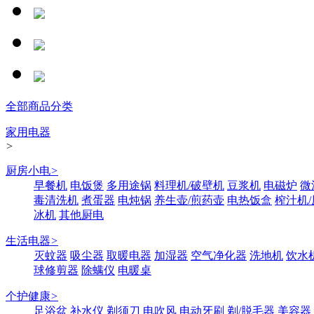
全部商品分类
家用电器
>
厨房小电
>
早餐机
电饭煲
多用途锅
料理机/破壁机
豆浆机
电磁炉
微
毒清洗机
煮蛋器
电炖锅
养生壶/煎药壶
电热饭盒
榨汁机
冰机
其他厨电
生活电器
>
灭蚊器
吸尘器
取暖电器
加湿器
空气净化器
洗地机
饮水
球修剪器
除螨仪
电暖桌
个护健康
>
足浴盆
补水仪
剃须刀
电吹风
电动牙刷
剃/脱毛器
美容器