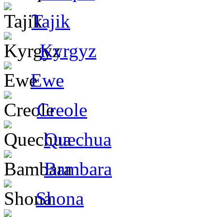
Tajik
Kyrgyz
Ewe
Creole
Quechua
Bambara
Shona