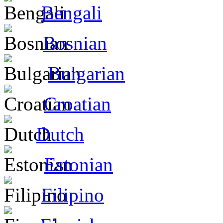
Bengali
Bosnian
Bulgarian
Croatian
Dutch
Estonian
Filipino