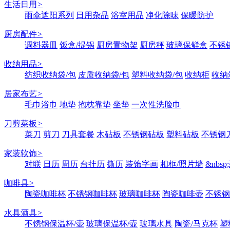
生活日用
>
雨伞遮阳系列
日用杂品
浴室用品
净化除味
保暖防护
厨房配件
>
调料器皿
饭盒/提锅
厨房置物架
厨房秤
玻璃保鲜盒
不锈
收纳用品
>
纺织收纳袋/包
皮质收纳袋/包
塑料收纳袋/包
收纳柜
收纳
居家布艺
>
毛巾浴巾
地垫
抱枕靠垫
坐垫
一次性洗脸巾
刀剪菜板
>
菜刀
剪刀
刀具套餐
木砧板
不锈钢砧板
塑料砧板
不锈钢刀
家装软饰
>
对联
日历
周历
台挂历
撕历
装饰字画
相框/照片墙
&nbs
咖啡具
>
陶瓷咖啡杯
不锈钢咖啡杯
玻璃咖啡杯
陶瓷咖啡壶
不锈钢
水具酒具
>
不锈钢保温杯/壶
玻璃保温杯/壶
玻璃水具
陶瓷/马克杯
塑