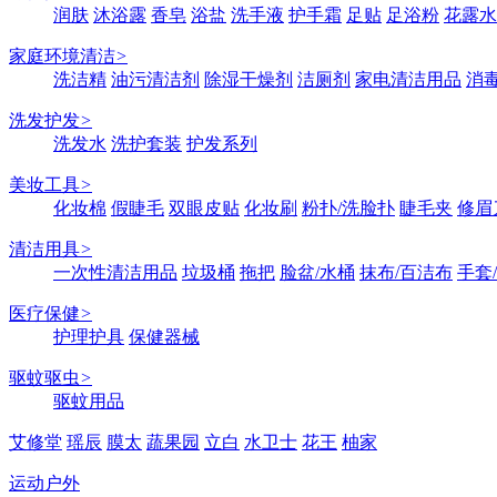
润肤
沐浴露
香皂
浴盐
洗手液
护手霜
足贴
足浴粉
花露水
家庭环境清洁
>
洗洁精
油污清洁剂
除湿干燥剂
洁厕剂
家电清洁用品
消
洗发护发
>
洗发水
洗护套装
护发系列
美妆工具
>
化妆棉
假睫毛
双眼皮贴
化妆刷
粉扑/洗脸扑
睫毛夹
修眉
清洁用具
>
一次性清洁用品
垃圾桶
拖把
脸盆/水桶
抹布/百洁布
手套
医疗保健
>
护理护具
保健器械
驱蚊驱虫
>
驱蚊用品
艾修堂
瑶辰
膜太
蔬果园
立白
水卫士
花王
柚家
运动户外