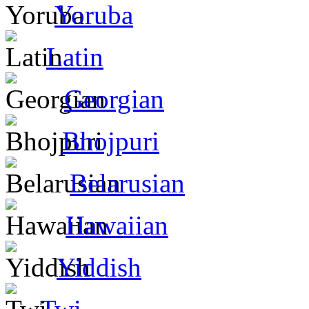
Yoruba
Latin
Georgian
Bhojpuri
Belarusian
Hawaiian
Yiddish