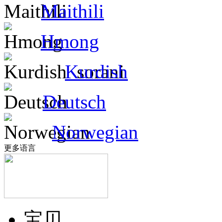
Maithili
Hmong
Kurdish
Deutsch
Norwegian
更多语言
宝贝