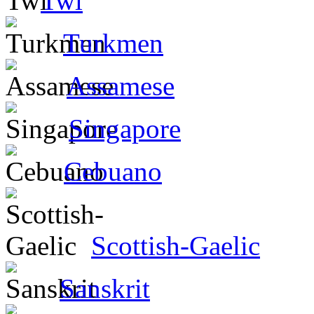
Twi
Turkmen
Assamese
Singapore
Cebuano
Scottish-Gaelic
Sanskrit