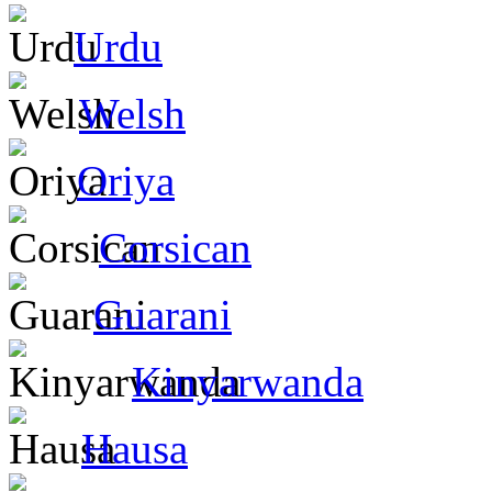
Urdu
Welsh
Oriya
Corsican
Guarani
Kinyarwanda
Hausa