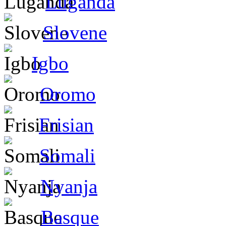
Luganda
Slovene
Igbo
Oromo
Frisian
Somali
Nyanja
Basque