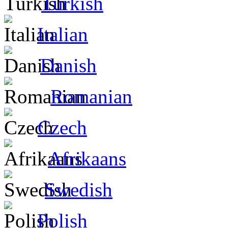
Turkish
Italian
Danish
Romanian
Czech
Afrikaans
Swedish
Polish