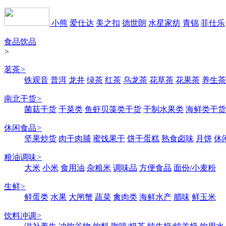
小熊
爱仕达
美之扣
德世朗
水星家纺
青锦
菲仕乐
食品饮品
>
茗茶
>
铁观音
普洱
龙井
绿茶
红茶
乌龙茶
花草茶
花果茶
养生茶
南北干货
>
菌菇干货
干菜类
鱼虾贝藻类干货
干制水果类
海鲜类干货
休闲食品
>
坚果炒货
肉干肉脯
蜜饯果干
饼干蛋糕
熟食卤味
月饼
休
粮油调味
>
大米
小米
食用油
杂粮米
调味品
方便食品
面份/小麦粉
生鲜
>
鲜蛋类
水果
大闸蟹
蔬菜
禽肉类
海鲜水产
腊味
鲜玉米
饮料冲调
>