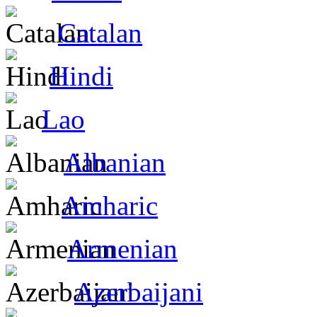
Catalan
Hindi
Lao
Albanian
Amharic
Armenian
Azerbaijani