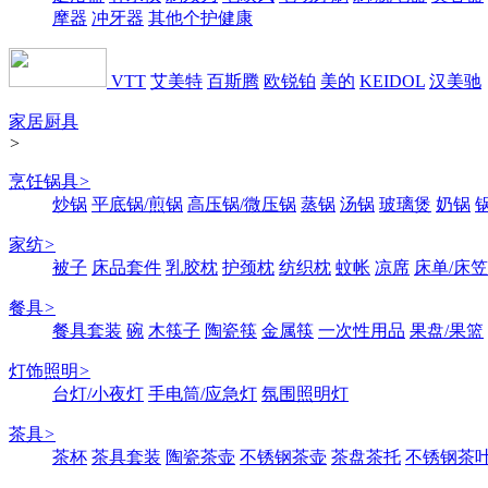
摩器
冲牙器
其他个护健康
VTT
艾美特
百斯腾
欧锐铂
美的
KEIDOL
汉美驰
家居厨具
>
烹饪锅具
>
炒锅
平底锅/煎锅
高压锅/微压锅
蒸锅
汤锅
玻璃煲
奶锅
家纺
>
被子
床品套件
乳胶枕
护颈枕
纺织枕
蚊帐
凉席
床单/床笠
餐具
>
餐具套装
碗
木筷子
陶瓷筷
金属筷
一次性用品
果盘/果篮
灯饰照明
>
台灯/小夜灯
手电筒/应急灯
氛围照明灯
茶具
>
茶杯
茶具套装
陶瓷茶壶
不锈钢茶壶
茶盘茶托
不锈钢茶