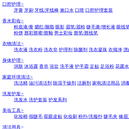
口腔护理
>
牙膏
牙刷
牙线/牙线棒
漱口水
口喷
口腔护理套装
香水彩妆
>
粉底液/膏
腮红/胭脂
眼影
眉笔/眉粉
睫毛膏/增长液
眼线笔
粉饼
唇彩唇蜜/唇釉
男士彩妆
唇笔/唇线笔
衣物清洁
>
洗衣液
洗衣粉
洗衣皂
护理剂
除菌剂
洗衣凝珠
衣领净
漂
身体护理
>
润肤
沐浴露
香皂
浴盐
洗手液
护手霜
足贴
足浴粉
花露水
家庭环境清洁
>
洗洁精
油污清洁剂
除湿干燥剂
洁厕剂
家电清洁用品
消
洗发护发
>
洗发水
洗护套装
护发系列
美妆工具
>
化妆棉
假睫毛
双眼皮贴
化妆刷
粉扑/洗脸扑
睫毛夹
修眉
清洁用具
>