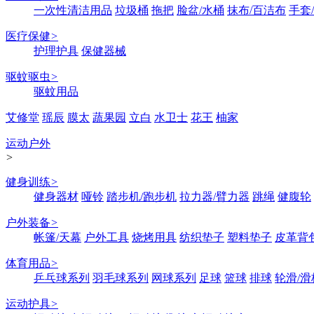
一次性清洁用品
垃圾桶
拖把
脸盆/水桶
抹布/百洁布
手套
医疗保健
>
护理护具
保健器械
驱蚊驱虫
>
驱蚊用品
艾修堂
瑶辰
膜太
蔬果园
立白
水卫士
花王
柚家
运动户外
>
健身训练
>
健身器材
哑铃
踏步机/跑步机
拉力器/臂力器
跳绳
健腹轮
户外装备
>
帐篷/天幕
户外工具
烧烤用具
纺织垫子
塑料垫子
皮革背
体育用品
>
乒乓球系列
羽毛球系列
网球系列
足球
篮球
排球
轮滑/滑
运动护具
>