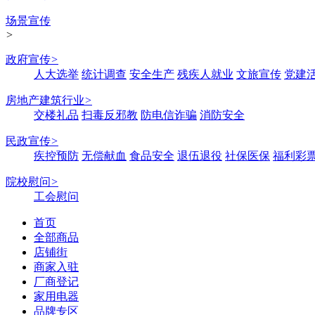
场景宣传
>
政府宣传
>
人大选举
统计调查
安全生产
残疾人就业
文旅宣传
党建
房地产建筑行业
>
交楼礼品
扫毒反邪教
防电信诈骗
消防安全
民政宣传
>
疾控预防
无偿献血
食品安全
退伍退役
社保医保
福利彩
院校慰问
>
工会慰问
首页
全部商品
店铺街
商家入驻
厂商登记
家用电器
品牌专区