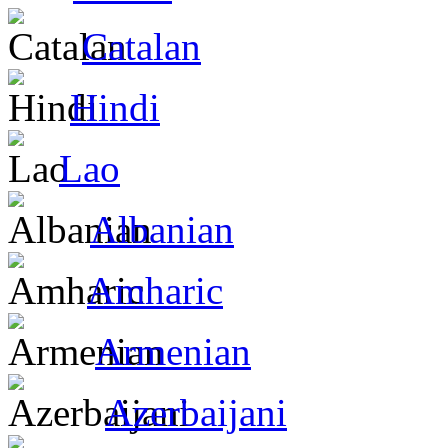
Catalan
Hindi
Lao
Albanian
Amharic
Armenian
Azerbaijani