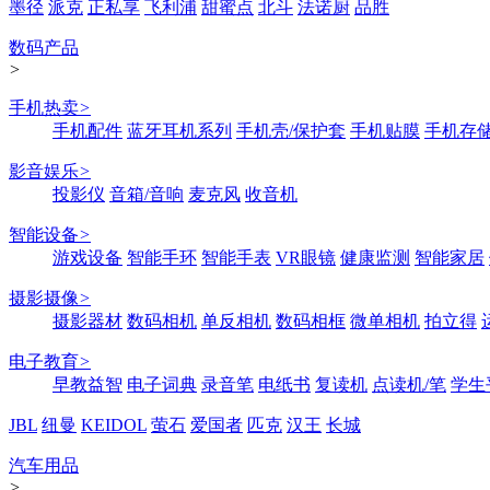
墨径
派克
正私享
飞利浦
甜蜜点
北斗
法诺厨
品胜
数码产品
>
手机热卖
>
手机配件
蓝牙耳机系列
手机壳/保护套
手机贴膜
手机存
影音娱乐
>
投影仪
音箱/音响
麦克风
收音机
智能设备
>
游戏设备
智能手环
智能手表
VR眼镜
健康监测
智能家居
摄影摄像
>
摄影器材
数码相机
单反相机
数码相框
微单相机
拍立得
电子教育
>
早教益智
电子词典
录音笔
电纸书
复读机
点读机/笔
学生
JBL
纽曼
KEIDOL
萤石
爱国者
匹克
汉王
长城
汽车用品
>