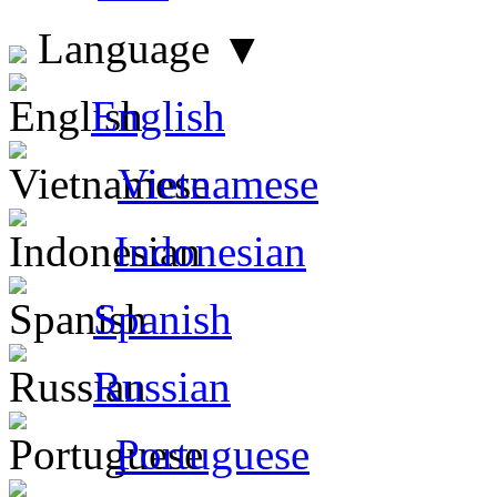
Language
▼
English
Vietnamese
Indonesian
Spanish
Russian
Portuguese