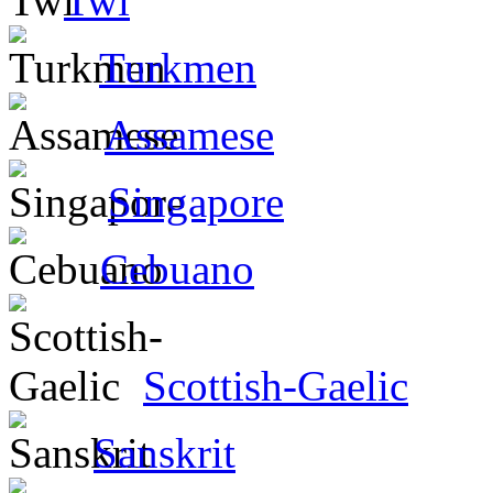
Twi
Turkmen
Assamese
Singapore
Cebuano
Scottish-Gaelic
Sanskrit