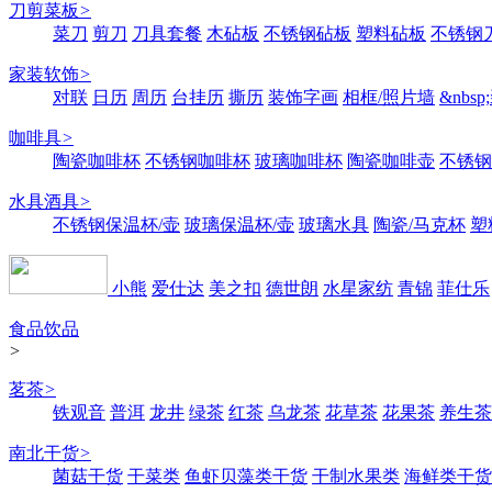
刀剪菜板
>
菜刀
剪刀
刀具套餐
木砧板
不锈钢砧板
塑料砧板
不锈钢刀
家装软饰
>
对联
日历
周历
台挂历
撕历
装饰字画
相框/照片墙
&nbs
咖啡具
>
陶瓷咖啡杯
不锈钢咖啡杯
玻璃咖啡杯
陶瓷咖啡壶
不锈钢
水具酒具
>
不锈钢保温杯/壶
玻璃保温杯/壶
玻璃水具
陶瓷/马克杯
塑
小熊
爱仕达
美之扣
德世朗
水星家纺
青锦
菲仕乐
食品饮品
>
茗茶
>
铁观音
普洱
龙井
绿茶
红茶
乌龙茶
花草茶
花果茶
养生茶
南北干货
>
菌菇干货
干菜类
鱼虾贝藻类干货
干制水果类
海鲜类干货