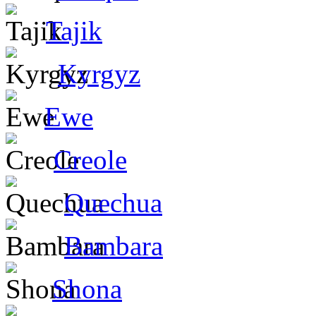
Tajik
Kyrgyz
Ewe
Creole
Quechua
Bambara
Shona