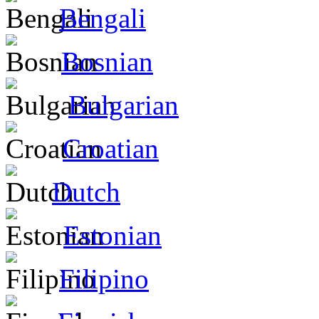
Bengali
Bosnian
Bulgarian
Croatian
Dutch
Estonian
Filipino