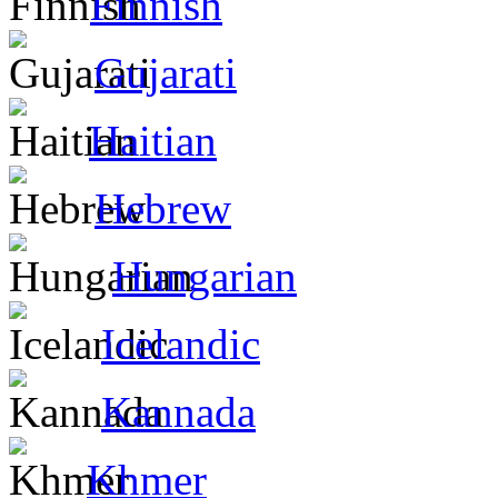
Finnish
Gujarati
Haitian
Hebrew
Hungarian
Icelandic
Kannada
Khmer