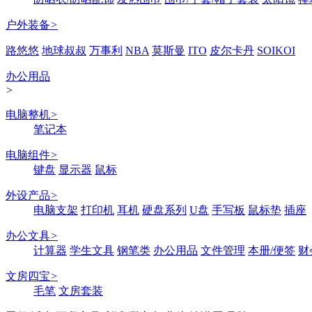
户外装备
>
路悠悠
地球叔叔
万事利
NBA
莫斯曼
ITO
皮尔卡丹
SOIKOI
办公用品
>
电脑整机
>
笔记本
电脑组件
>
键盘
显示器
鼠标
外设产品
>
电脑支架
打印机
耳机
硬盘系列
U盘
手写板
鼠标垫
插座
办公文具
>
计算器
学生文具
钢笔类
办公用品
文件管理
本册/便签
财
文房四宝
>
毛笔
文房套装