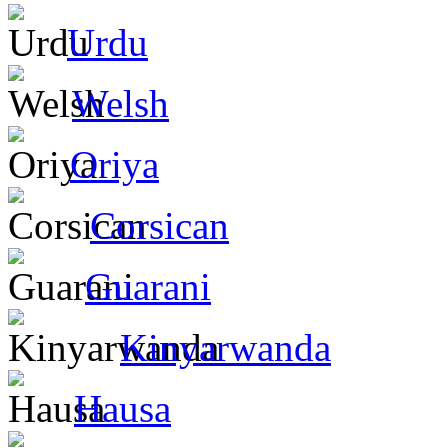
Urdu
Welsh
Oriya
Corsican
Guarani
Kinyarwanda
Hausa