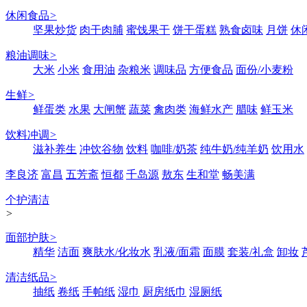
休闲食品
>
坚果炒货
肉干肉脯
蜜饯果干
饼干蛋糕
熟食卤味
月饼
休
粮油调味
>
大米
小米
食用油
杂粮米
调味品
方便食品
面份/小麦粉
生鲜
>
鲜蛋类
水果
大闸蟹
蔬菜
禽肉类
海鲜水产
腊味
鲜玉米
饮料冲调
>
滋补养生
冲饮谷物
饮料
咖啡/奶茶
纯牛奶/纯羊奶
饮用水
李良济
富昌
五芳斋
恒都
千岛源
敖东
生和堂
畅美满
个护清洁
>
面部护肤
>
精华
洁面
爽肤水/化妆水
乳液/面霜
面膜
套装/礼盒
卸妆
清洁纸品
>
抽纸
卷纸
手帕纸
湿巾
厨房纸巾
湿厕纸