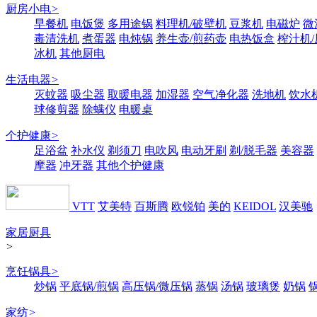
厨房小电
>
早餐机
电饭煲
多用途锅
料理机/破壁机
豆浆机
电磁炉
微
毒清洗机
煮蛋器
电炖锅
养生壶/煎药壶
电热饭盒
榨汁机
冰机
其他厨电
生活电器
>
灭蚊器
吸尘器
取暖电器
加湿器
空气净化器
洗地机
饮水
球修剪器
除螨仪
电暖桌
个护健康
>
足浴盆
补水仪
剃须刀
电吹风
电动牙刷
剃/脱毛器
美容器
摩器
冲牙器
其他个护健康
VTT
艾美特
百斯腾
欧锐铂
美的
KEIDOL
汉美驰
家居厨具
>
烹饪锅具
>
炒锅
平底锅/煎锅
高压锅/微压锅
蒸锅
汤锅
玻璃煲
奶锅
家纺
>