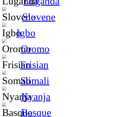
Luganda
Slovene
Igbo
Oromo
Frisian
Somali
Nyanja
Basque