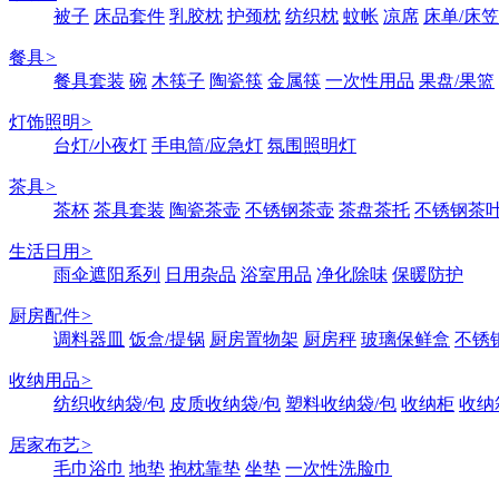
被子
床品套件
乳胶枕
护颈枕
纺织枕
蚊帐
凉席
床单/床笠
餐具
>
餐具套装
碗
木筷子
陶瓷筷
金属筷
一次性用品
果盘/果篮
灯饰照明
>
台灯/小夜灯
手电筒/应急灯
氛围照明灯
茶具
>
茶杯
茶具套装
陶瓷茶壶
不锈钢茶壶
茶盘茶托
不锈钢茶
生活日用
>
雨伞遮阳系列
日用杂品
浴室用品
净化除味
保暖防护
厨房配件
>
调料器皿
饭盒/提锅
厨房置物架
厨房秤
玻璃保鲜盒
不锈
收纳用品
>
纺织收纳袋/包
皮质收纳袋/包
塑料收纳袋/包
收纳柜
收纳
居家布艺
>
毛巾浴巾
地垫
抱枕靠垫
坐垫
一次性洗脸巾