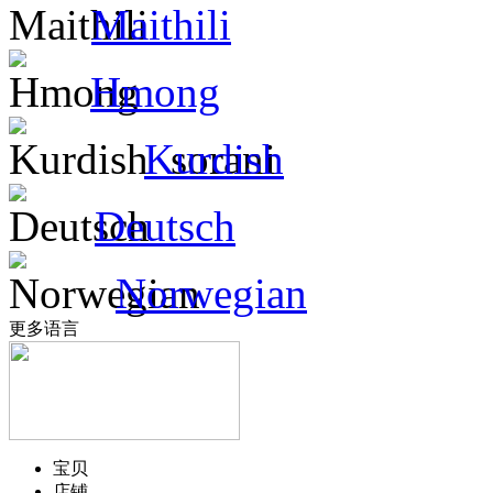
Maithili
Hmong
Kurdish
Deutsch
Norwegian
更多语言
宝贝
店铺