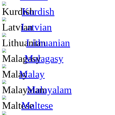
Kurdish
Latvian
Lithuanian
Malagasy
Malay
Malayalam
Maltese