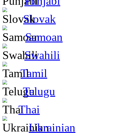
Punjabi
Slovak
Samoan
Swahili
Tamil
Telugu
Thai
Ukrainian