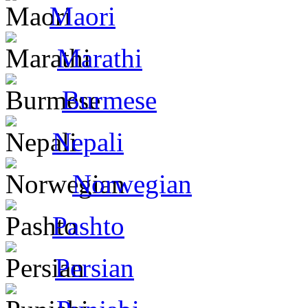
Maori
Marathi
Burmese
Nepali
Norwegian
Pashto
Persian