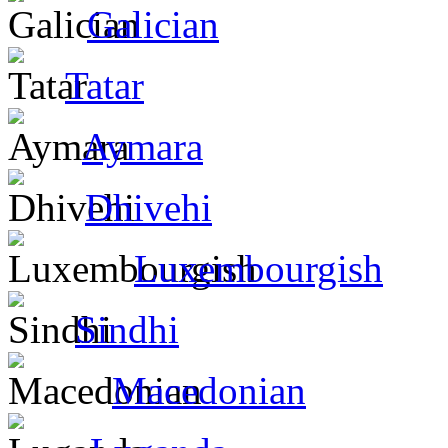
Galician
Tatar
Aymara
Dhivehi
Luxembourgish
Sindhi
Macedonian