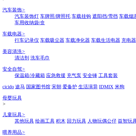
汽车装饰
>
汽车装饰灯
车牌照/牌照托
车载挂钩
遮阳挡/雪挡
车载烟
车用收纳袋/盒
车载电器
>
行车记录仪
车载吸尘器
车载净化器
车载生活电器
充电器
美容清洗
>
清洁剂
洗车毛巾
安全自驾
>
保温箱/冷藏箱
应急救援
充气泵
安全锤
工具套装
cicido
途马
国家图书馆
宋朝
爱备护
生活演异
IDMIX
米狗
母婴玩具
>
儿童玩具
>
其他玩具
绘画工具
积木
回力玩具
人物玩偶公仔
益智玩
喂养用品
>