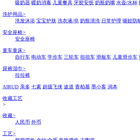
吸奶器
暖奶消毒
儿童餐具
牙胶安抚
奶瓶奶嘴
水壶/水杯
洗护用品
>
洗发沐浴
宝宝护肤
洗衣液/皂
奶瓶清洗
日常护理
驱蚊防
安全座椅
>
安全座椅
童车童床
>
自行车
电动车
学步车
三轮车
扭扭车
滑板车
儿童滑步车
尿裤湿巾
>
拉拉裤
AIRUD
亲多
七素
超级飞侠
途道
香柏慕
墨小客
润本
收藏工艺
>
收藏
>
人民币
外币
工艺
>