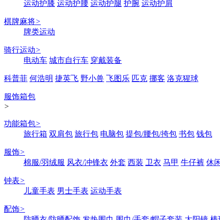
运动护膝
运动护腰
运动护腿
护腕
运动护肩
棋牌麻将
>
牌类运动
骑行运动
>
电动车
城市自行车
穿戴装备
科普菲
何浩明
捷英飞
野小兽
飞图乐
匹克
挪客
洛克猩球
服饰箱包
>
功能箱包
>
旅行箱
双肩包
旅行包
电脑包
提包/腰包/挎包
书包
钱包
服饰
>
棉服/羽绒服
风衣/冲锋衣
外套
西装
卫衣
马甲
牛仔裤
休
钟表
>
儿童手表
男士手表
运动手表
配饰
>
防晒衣/防晒配饰
发热围巾
围巾/手套/帽子套装
太阳镜
棒