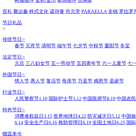
树脂摆件
金钞/金币
装饰摆件
古陶瓷
宫礼
聚运鑫
梓式文化
诺诗曼
尚元堂
PARAELLA
全锦
罗比罗
节日礼品
>
传统节日
>
春节
元宵节
清明节
端午节
七夕节
中秋节
重阳节
冬至
法定节日
>
元旦
三八妇女节
五一劳动节
五四青年节
六一儿童节
七
外国节日
>
情人节
愚人节
复活节
母亲节
万圣节
感恩节
圣诞节
行业节日
>
人民警察节1.10
国际护士节5.12
中国医师节8.19
中国农民丰
特色节日
>
消费者权益日3.15
世界地球日4.22
防灾减灾日5.12
中国旅游
6.14
安全生产日6.16
救助管理日6.19
全国土地日6.25
国际
物宜本兮