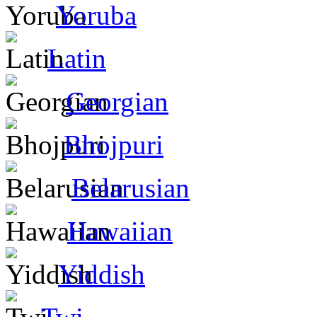
Yoruba
Latin
Georgian
Bhojpuri
Belarusian
Hawaiian
Yiddish