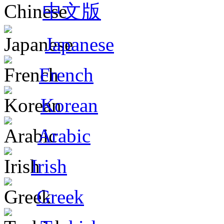
中文版
Japanese
French
Korean
Arabic
Irish
Greek