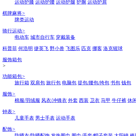
运动护膝
运动护腰
运动护腿
护腕
运动护肩
棋牌麻将
>
牌类运动
骑行运动
>
电动车
城市自行车
穿戴装备
科普菲
何浩明
捷英飞
野小兽
飞图乐
匹克
挪客
洛克猩球
服饰箱包
>
功能箱包
>
旅行箱
双肩包
旅行包
电脑包
提包/腰包/挎包
书包
钱包
服饰
>
棉服/羽绒服
风衣/冲锋衣
外套
西装
卫衣
马甲
牛仔裤
休
钟表
>
儿童手表
男士手表
运动手表
配饰
>
防晒衣/防晒配饰
发热围巾
围巾/手套/帽子套装
太阳镜
棒