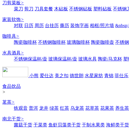
刀剪菜板
>
菜刀
剪刀
刀具套餐
木砧板
不锈钢砧板
塑料砧板
不锈钢刀
家装软饰
>
对联
日历
周历
台挂历
撕历
装饰字画
相框/照片墙
&nbs
咖啡具
>
陶瓷咖啡杯
不锈钢咖啡杯
玻璃咖啡杯
陶瓷咖啡壶
不锈钢
水具酒具
>
不锈钢保温杯/壶
玻璃保温杯/壶
玻璃水具
陶瓷/马克杯
塑
小熊
爱仕达
美之扣
德世朗
水星家纺
青锦
菲仕乐
食品饮品
>
茗茶
>
铁观音
普洱
龙井
绿茶
红茶
乌龙茶
花草茶
花果茶
养生茶
南北干货
>
菌菇干货
干菜类
鱼虾贝藻类干货
干制水果类
海鲜类干货