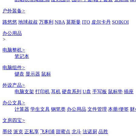
户外装备
>
路悠悠
地球叔叔
万事利
NBA
莫斯曼
ITO
皮尔卡丹
SOIKOI
办公用品
>
电脑整机
>
笔记本
电脑组件
>
键盘
显示器
鼠标
外设产品
>
电脑支架
打印机
耳机
硬盘系列
U盘
手写板
鼠标垫
插座
办公文具
>
计算器
学生文具
钢笔类
办公用品
文件管理
本册/便签
财
文房四宝
>
墨径
派克
正私享
飞利浦
甜蜜点
北斗
法诺厨
品胜