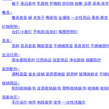
被子
床品套件
乳胶枕
护颈枕
纺织枕
蚊帐
凉席
床单/床笠
餐具
>
餐具套装
碗
木筷子
陶瓷筷
金属筷
一次性用品
果盘/果篮
灯饰照明
>
台灯/小夜灯
手电筒/应急灯
氛围照明灯
茶具
>
茶杯
茶具套装
陶瓷茶壶
不锈钢茶壶
茶盘茶托
不锈钢茶
生活日用
>
雨伞遮阳系列
日用杂品
浴室用品
净化除味
保暖防护
厨房配件
>
调料器皿
饭盒/提锅
厨房置物架
厨房秤
玻璃保鲜盒
不锈
收纳用品
>
纺织收纳袋/包
皮质收纳袋/包
塑料收纳袋/包
收纳柜
收纳
居家布艺
>
毛巾浴巾
地垫
抱枕靠垫
坐垫
一次性洗脸巾