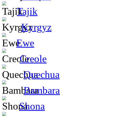
Tajik
Kyrgyz
Ewe
Creole
Quechua
Bambara
Shona