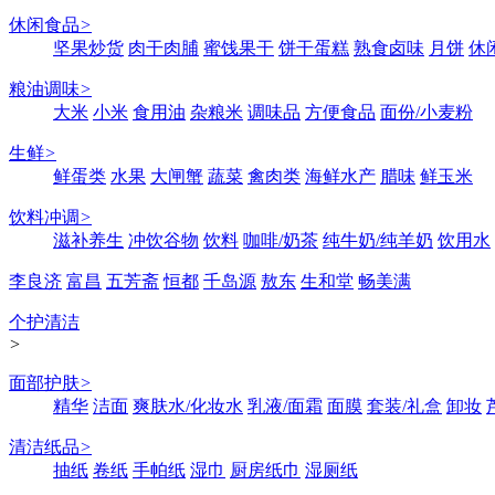
休闲食品
>
坚果炒货
肉干肉脯
蜜饯果干
饼干蛋糕
熟食卤味
月饼
休
粮油调味
>
大米
小米
食用油
杂粮米
调味品
方便食品
面份/小麦粉
生鲜
>
鲜蛋类
水果
大闸蟹
蔬菜
禽肉类
海鲜水产
腊味
鲜玉米
饮料冲调
>
滋补养生
冲饮谷物
饮料
咖啡/奶茶
纯牛奶/纯羊奶
饮用水
李良济
富昌
五芳斋
恒都
千岛源
敖东
生和堂
畅美满
个护清洁
>
面部护肤
>
精华
洁面
爽肤水/化妆水
乳液/面霜
面膜
套装/礼盒
卸妆
清洁纸品
>
抽纸
卷纸
手帕纸
湿巾
厨房纸巾
湿厕纸