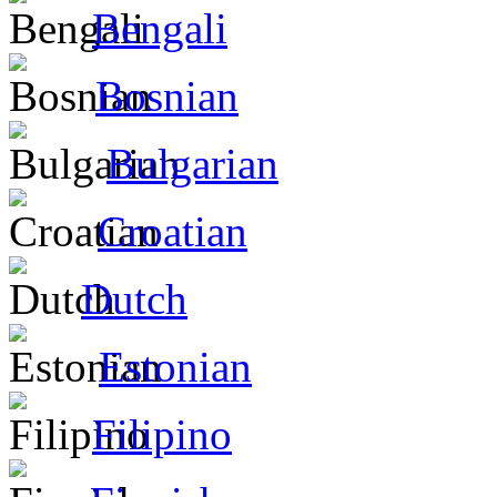
Bengali
Bosnian
Bulgarian
Croatian
Dutch
Estonian
Filipino