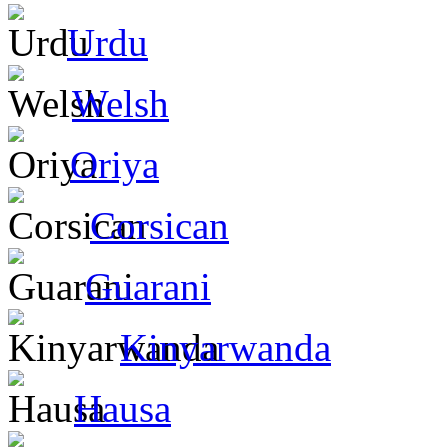
Urdu
Welsh
Oriya
Corsican
Guarani
Kinyarwanda
Hausa