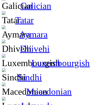
Galician
Tatar
Aymara
Dhivehi
Luxembourgish
Sindhi
Macedonian