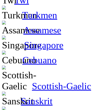
Twi
Turkmen
Assamese
Singapore
Cebuano
Scottish-Gaelic
Sanskrit