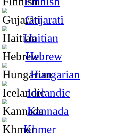
Finnish
Gujarati
Haitian
Hebrew
Hungarian
Icelandic
Kannada
Khmer