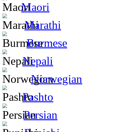
Maori
Marathi
Burmese
Nepali
Norwegian
Pashto
Persian