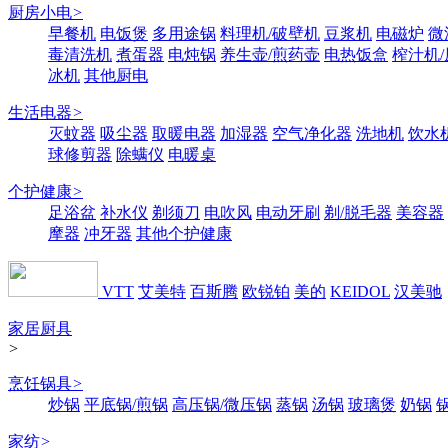
厨房小电
>
早餐机
电饭煲
多用途锅
料理机/破壁机
豆浆机
电磁炉
微
毒清洗机
煮蛋器
电炖锅
养生壶/煎药壶
电热饭盒
榨汁机
冰机
其他厨电
生活电器
>
灭蚊器
吸尘器
取暖电器
加湿器
空气净化器
洗地机
饮水
球修剪器
除螨仪
电暖桌
个护健康
>
足浴盆
补水仪
剃须刀
电吹风
电动牙刷
剃/脱毛器
美容器
摩器
冲牙器
其他个护健康
VTT
艾美特
百斯腾
欧锐铂
美的
KEIDOL
汉美驰
家居厨具
>
烹饪锅具
>
炒锅
平底锅/煎锅
高压锅/微压锅
蒸锅
汤锅
玻璃煲
奶锅
家纺
>