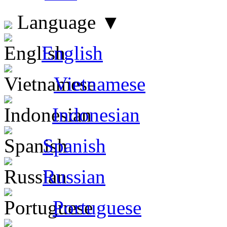
Language
▼
English
Vietnamese
Indonesian
Spanish
Russian
Portuguese