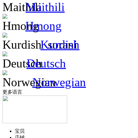
Maithili
Hmong
Kurdish
Deutsch
Norwegian
更多语言
宝贝
店铺