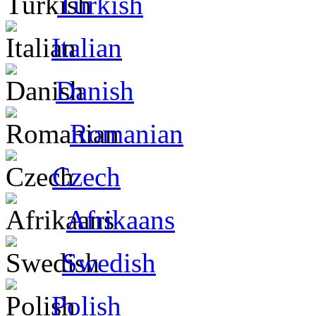
Turkish
Italian
Danish
Romanian
Czech
Afrikaans
Swedish
Polish