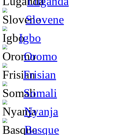
Luganda
Slovene
Igbo
Oromo
Frisian
Somali
Nyanja
Basque