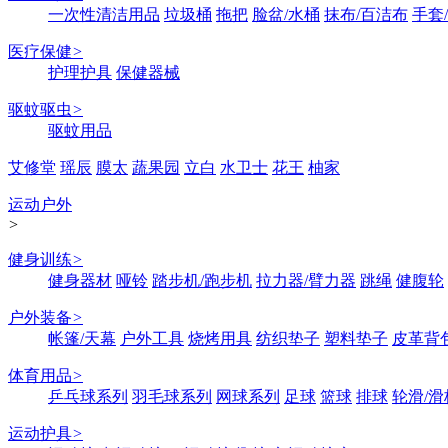
一次性清洁用品
垃圾桶
拖把
脸盆/水桶
抹布/百洁布
手套
医疗保健
>
护理护具
保健器械
驱蚊驱虫
>
驱蚊用品
艾修堂
瑶辰
膜太
蔬果园
立白
水卫士
花王
柚家
运动户外
>
健身训练
>
健身器材
哑铃
踏步机/跑步机
拉力器/臂力器
跳绳
健腹轮
户外装备
>
帐篷/天幕
户外工具
烧烤用具
纺织垫子
塑料垫子
皮革背
体育用品
>
乒乓球系列
羽毛球系列
网球系列
足球
篮球
排球
轮滑/滑
运动护具
>