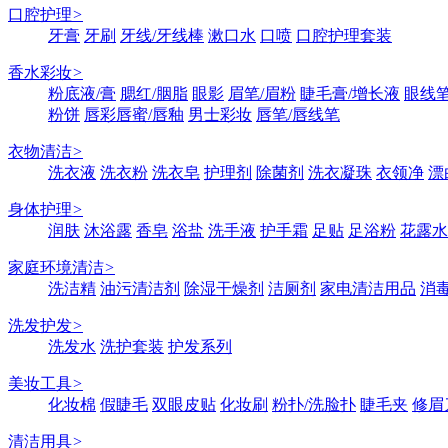
口腔护理
>
牙膏
牙刷
牙线/牙线棒
漱口水
口喷
口腔护理套装
香水彩妆
>
粉底液/膏
腮红/胭脂
眼影
眉笔/眉粉
睫毛膏/增长液
眼线笔
粉饼
唇彩唇蜜/唇釉
男士彩妆
唇笔/唇线笔
衣物清洁
>
洗衣液
洗衣粉
洗衣皂
护理剂
除菌剂
洗衣凝珠
衣领净
漂
身体护理
>
润肤
沐浴露
香皂
浴盐
洗手液
护手霜
足贴
足浴粉
花露水
家庭环境清洁
>
洗洁精
油污清洁剂
除湿干燥剂
洁厕剂
家电清洁用品
消
洗发护发
>
洗发水
洗护套装
护发系列
美妆工具
>
化妆棉
假睫毛
双眼皮贴
化妆刷
粉扑/洗脸扑
睫毛夹
修眉
清洁用具
>