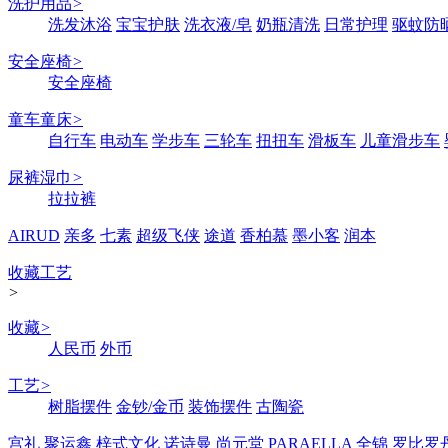
洗护用品
>
洗发沐浴
宝宝护肤
洗衣液/皂
奶瓶清洗
日常护理
驱蚊防
安全座椅
>
安全座椅
童车童床
>
自行车
电动车
学步车
三轮车
扭扭车
滑板车
儿童滑步车
尿裤湿巾
>
拉拉裤
AIRUD
亲多
七素
超级飞侠
途道
香柏慕
墨小客
润本
收藏工艺
>
收藏
>
人民币
外币
工艺
>
树脂摆件
金钞/金币
装饰摆件
古陶瓷
宫礼
聚运鑫
梓式文化
诺诗曼
尚元堂
PARAELLA
全锦
罗比罗