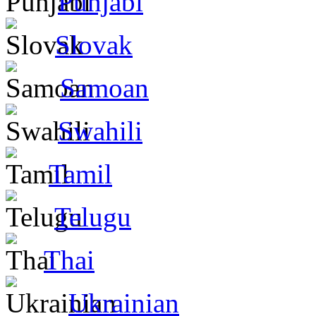
Punjabi
Slovak
Samoan
Swahili
Tamil
Telugu
Thai
Ukrainian