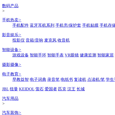
数码产品
>
手机热卖
>
手机配件
蓝牙耳机系列
手机壳/保护套
手机贴膜
手机存
影音娱乐
>
投影仪
音箱/音响
麦克风
收音机
智能设备
>
游戏设备
智能手环
智能手表
VR眼镜
健康监测
智能家居
摄影摄像
>
电子教育
>
早教益智
电子词典
录音笔
电纸书
复读机
点读机/笔
学生
JBL
纽曼
KEIDOL
萤石
爱国者
匹克
汉王
长城
汽车用品
>
汽车装饰
>