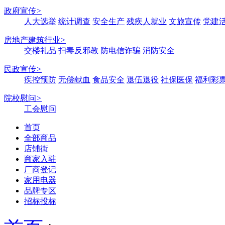
政府宣传
>
人大选举
统计调查
安全生产
残疾人就业
文旅宣传
党建
房地产建筑行业
>
交楼礼品
扫毒反邪教
防电信诈骗
消防安全
民政宣传
>
疾控预防
无偿献血
食品安全
退伍退役
社保医保
福利彩
院校慰问
>
工会慰问
首页
全部商品
店铺街
商家入驻
厂商登记
家用电器
品牌专区
招标投标