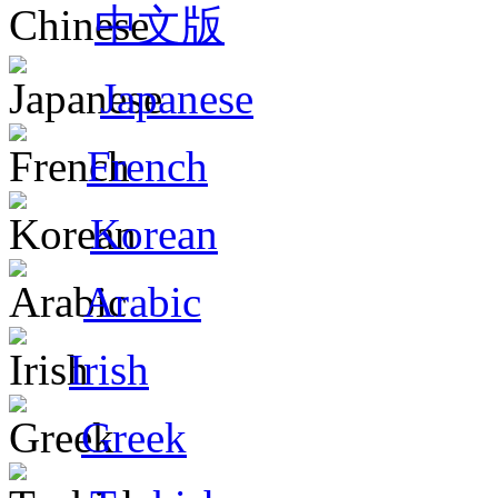
中文版
Japanese
French
Korean
Arabic
Irish
Greek