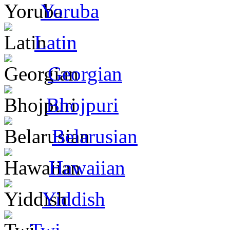
Yoruba
Latin
Georgian
Bhojpuri
Belarusian
Hawaiian
Yiddish