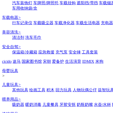
汽车装饰灯
车牌照/牌照托
车载挂钩
遮阳挡/雪挡
车载烟
车用收纳袋/盒
车载电器
>
行车记录仪
车载吸尘器
车载净化器
车载生活电器
充电器
美容清洗
>
清洁剂
洗车毛巾
安全自驾
>
保温箱/冷藏箱
应急救援
充气泵
安全锤
工具套装
cicido
途马
国家图书馆
宋朝
爱备护
生活演异
IDMIX
米狗
母婴玩具
>
儿童玩具
>
其他玩具
绘画工具
积木
回力玩具
人物玩偶公仔
益智玩
喂养用品
>
吸奶器
暖奶消毒
儿童餐具
牙胶安抚
奶瓶奶嘴
水壶/水杯