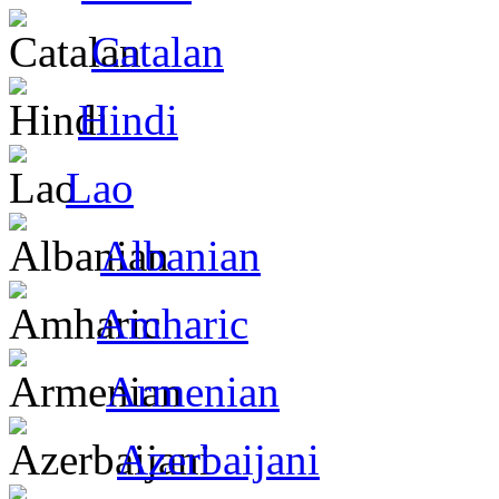
Catalan
Hindi
Lao
Albanian
Amharic
Armenian
Azerbaijani