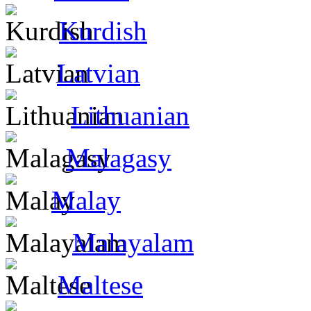
Kurdish
Latvian
Lithuanian
Malagasy
Malay
Malayalam
Maltese