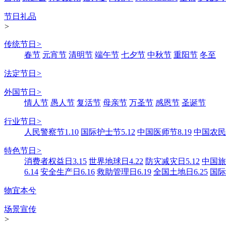
节日礼品
>
传统节日
>
春节
元宵节
清明节
端午节
七夕节
中秋节
重阳节
冬至
法定节日
>
外国节日
>
情人节
愚人节
复活节
母亲节
万圣节
感恩节
圣诞节
行业节日
>
人民警察节1.10
国际护士节5.12
中国医师节8.19
中国农民丰
特色节日
>
消费者权益日3.15
世界地球日4.22
防灾减灾日5.12
中国旅游
6.14
安全生产日6.16
救助管理日6.19
全国土地日6.25
国际
物宜本兮
场景宣传
>