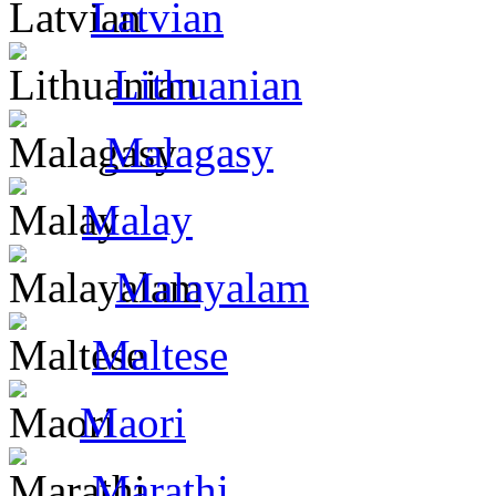
Latvian
Lithuanian
Malagasy
Malay
Malayalam
Maltese
Maori
Marathi