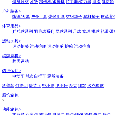
健身器材
哑铃
踏步机/跑步机
拉力器/臂力器
跳绳
健腹轮
户外装备
>
帐篷/天幕
户外工具
烧烤用具
纺织垫子
塑料垫子
皮革背
体育用品
>
乒乓球系列
羽毛球系列
网球系列
足球
篮球
排球
轮滑/滑
运动护具
>
运动护膝
运动护腰
运动护腿
护腕
运动护肩
棋牌麻将
>
牌类运动
骑行运动
>
电动车
城市自行车
穿戴装备
科普菲
何浩明
捷英飞
野小兽
飞图乐
匹克
挪客
洛克猩球
服饰箱包
>
功能箱包
>
旅行箱
双肩包
旅行包
电脑包
提包/腰包/挎包
书包
钱包