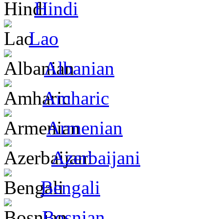
Hindi
Lao
Albanian
Amharic
Armenian
Azerbaijani
Bengali
Bosnian