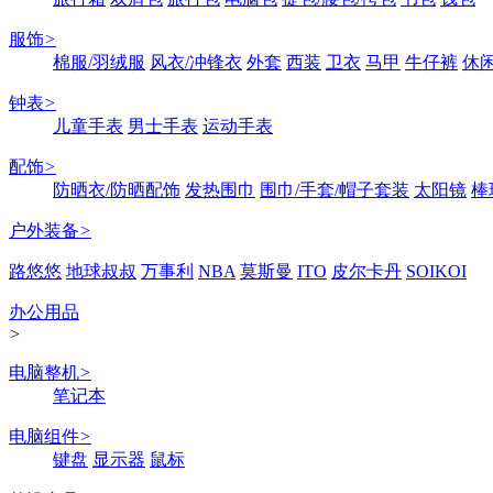
服饰
>
棉服/羽绒服
风衣/冲锋衣
外套
西装
卫衣
马甲
牛仔裤
休
钟表
>
儿童手表
男士手表
运动手表
配饰
>
防晒衣/防晒配饰
发热围巾
围巾/手套/帽子套装
太阳镜
棒
户外装备
>
路悠悠
地球叔叔
万事利
NBA
莫斯曼
ITO
皮尔卡丹
SOIKOI
办公用品
>
电脑整机
>
笔记本
电脑组件
>
键盘
显示器
鼠标