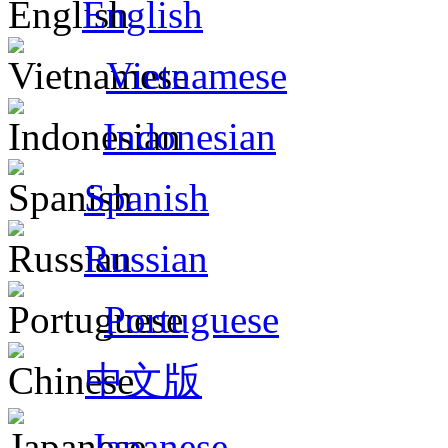
English
Vietnamese
Indonesian
Spanish
Russian
Portuguese
中文版
Japanese