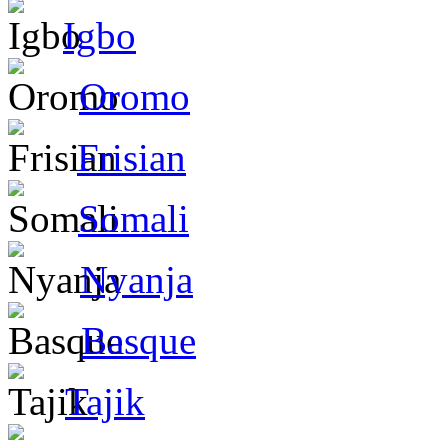
Igbo
Oromo
Frisian
Somali
Nyanja
Basque
Tajik