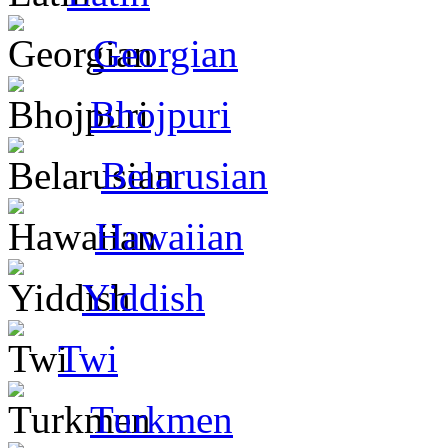
Georgian
Bhojpuri
Belarusian
Hawaiian
Yiddish
Twi
Turkmen