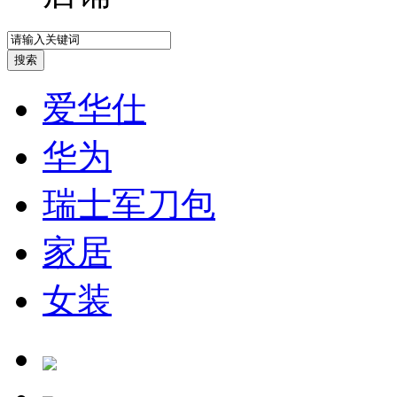
爱华仕
华为
瑞士军刀包
家居
女装