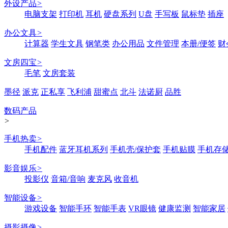
外设产品
>
电脑支架
打印机
耳机
硬盘系列
U盘
手写板
鼠标垫
插座
办公文具
>
计算器
学生文具
钢笔类
办公用品
文件管理
本册/便签
财
文房四宝
>
毛笔
文房套装
墨径
派克
正私享
飞利浦
甜蜜点
北斗
法诺厨
品胜
数码产品
>
手机热卖
>
手机配件
蓝牙耳机系列
手机壳/保护套
手机贴膜
手机存
影音娱乐
>
投影仪
音箱/音响
麦克风
收音机
智能设备
>
游戏设备
智能手环
智能手表
VR眼镜
健康监测
智能家居
摄影摄像
>