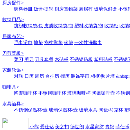
厨房配件
>
调料器皿
饭盒/提锅
厨房置物架
厨房秤
玻璃保鲜盒
不锈
收纳用品
>
纺织收纳袋/包
皮质收纳袋/包
塑料收纳袋/包
收纳柜
收纳
居家布艺
>
毛巾浴巾
地垫
抱枕靠垫
坐垫
一次性洗脸巾
刀剪菜板
>
菜刀
剪刀
刀具套餐
木砧板
不锈钢砧板
塑料砧板
不锈钢刀
家装软饰
>
对联
日历
周历
台挂历
撕历
装饰字画
相框/照片墙
&nbs
咖啡具
>
陶瓷咖啡杯
不锈钢咖啡杯
玻璃咖啡杯
陶瓷咖啡壶
不锈钢
水具酒具
>
不锈钢保温杯/壶
玻璃保温杯/壶
玻璃水具
陶瓷/马克杯
塑
小熊
爱仕达
美之扣
德世朗
水星家纺
青锦
菲仕乐