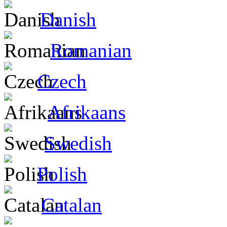
Danish
Romanian
Czech
Afrikaans
Swedish
Polish
Catalan