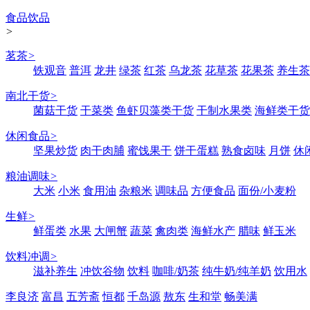
食品饮品
>
茗茶
>
铁观音
普洱
龙井
绿茶
红茶
乌龙茶
花草茶
花果茶
养生茶
南北干货
>
菌菇干货
干菜类
鱼虾贝藻类干货
干制水果类
海鲜类干货
休闲食品
>
坚果炒货
肉干肉脯
蜜饯果干
饼干蛋糕
熟食卤味
月饼
休
粮油调味
>
大米
小米
食用油
杂粮米
调味品
方便食品
面份/小麦粉
生鲜
>
鲜蛋类
水果
大闸蟹
蔬菜
禽肉类
海鲜水产
腊味
鲜玉米
饮料冲调
>
滋补养生
冲饮谷物
饮料
咖啡/奶茶
纯牛奶/纯羊奶
饮用水
李良济
富昌
五芳斋
恒都
千岛源
敖东
生和堂
畅美满