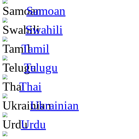
Samoan
Swahili
Tamil
Telugu
Thai
Ukrainian
Urdu