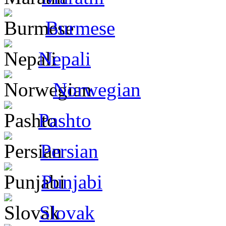
Burmese
Nepali
Norwegian
Pashto
Persian
Punjabi
Slovak