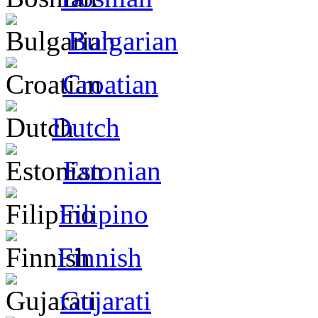
Bulgarian
Croatian
Dutch
Estonian
Filipino
Finnish
Gujarati