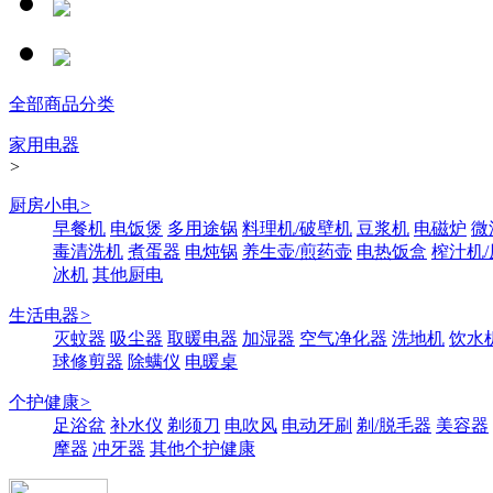
全部商品分类
家用电器
>
厨房小电
>
早餐机
电饭煲
多用途锅
料理机/破壁机
豆浆机
电磁炉
微
毒清洗机
煮蛋器
电炖锅
养生壶/煎药壶
电热饭盒
榨汁机
冰机
其他厨电
生活电器
>
灭蚊器
吸尘器
取暖电器
加湿器
空气净化器
洗地机
饮水
球修剪器
除螨仪
电暖桌
个护健康
>
足浴盆
补水仪
剃须刀
电吹风
电动牙刷
剃/脱毛器
美容器
摩器
冲牙器
其他个护健康