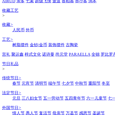
AIRUD
亲多
七素
超级飞侠
途道
香柏慕
墨小客
润本
收藏工艺
>
收藏
>
人民币
外币
工艺
>
树脂摆件
金钞/金币
装饰摆件
古陶瓷
宫礼
聚运鑫
梓式文化
诺诗曼
尚元堂
PARAELLA
全锦
罗比罗
节日礼品
>
传统节日
>
春节
元宵节
清明节
端午节
七夕节
中秋节
重阳节
冬至
法定节日
>
元旦
三八妇女节
五一劳动节
五四青年节
六一儿童节
七
外国节日
>
情人节
愚人节
复活节
母亲节
万圣节
感恩节
圣诞节