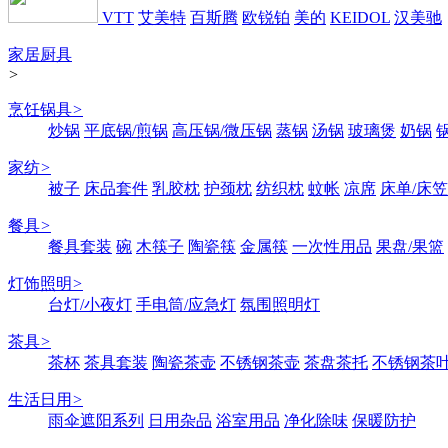
VTT
艾美特
百斯腾
欧锐铂
美的
KEIDOL
汉美驰
家居厨具
>
烹饪锅具
>
炒锅
平底锅/煎锅
高压锅/微压锅
蒸锅
汤锅
玻璃煲
奶锅
家纺
>
被子
床品套件
乳胶枕
护颈枕
纺织枕
蚊帐
凉席
床单/床笠
餐具
>
餐具套装
碗
木筷子
陶瓷筷
金属筷
一次性用品
果盘/果篮
灯饰照明
>
台灯/小夜灯
手电筒/应急灯
氛围照明灯
茶具
>
茶杯
茶具套装
陶瓷茶壶
不锈钢茶壶
茶盘茶托
不锈钢茶
生活日用
>
雨伞遮阳系列
日用杂品
浴室用品
净化除味
保暖防护