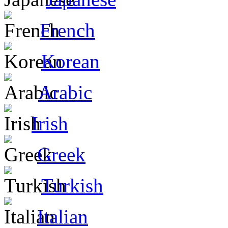
French
Korean
Arabic
Irish
Greek
Turkish
Italian