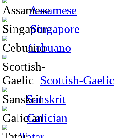
Assamese
Singapore
Cebuano
Scottish-Gaelic
Sanskrit
Galician
Tatar