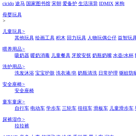
cicido
途马
国家图书馆
宋朝
爱备护
生活演异
IDMIX
米狗
母婴玩具
>
儿童玩具
>
其他玩具
绘画工具
积木
回力玩具
人物玩偶公仔
益智玩
喂养用品
>
吸奶器
暖奶消毒
儿童餐具
牙胶安抚
奶瓶奶嘴
水壶/水杯
洗护用品
>
洗发沐浴
宝宝护肤
洗衣液/皂
奶瓶清洗
日常护理
驱蚊防
安全座椅
>
安全座椅
童车童床
>
自行车
电动车
学步车
三轮车
扭扭车
滑板车
儿童滑步车
尿裤湿巾
>
拉拉裤