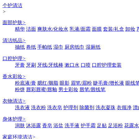
个护清洁
>
面部护肤
>
精华
洁面
爽肤水/化妆水
乳液/面霜
面膜
套装/礼盒
卸妆
清洁纸品
>
抽纸
卷纸
手帕纸
湿巾
厨房纸巾
湿厕纸
口腔护理
>
牙膏
牙刷
牙线/牙线棒
漱口水
口喷
口腔护理套装
香水彩妆
>
粉底液/膏
腮红/胭脂
眼影
眉笔/眉粉
睫毛膏/增长液
眼线笔
粉饼
唇彩唇蜜/唇釉
男士彩妆
唇笔/唇线笔
衣物清洁
>
洗衣液
洗衣粉
洗衣皂
护理剂
除菌剂
洗衣凝珠
衣领净
漂
身体护理
>
润肤
沐浴露
香皂
浴盐
洗手液
护手霜
足贴
足浴粉
花露水
家庭环境清洁
>