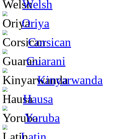
Welsh
Oriya
Corsican
Guarani
Kinyarwanda
Hausa
Yoruba
Latin