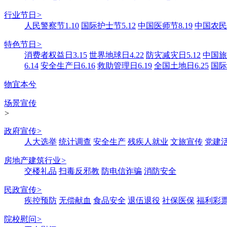
行业节日
>
人民警察节1.10
国际护士节5.12
中国医师节8.19
中国农民丰
特色节日
>
消费者权益日3.15
世界地球日4.22
防灾减灾日5.12
中国旅游
6.14
安全生产日6.16
救助管理日6.19
全国土地日6.25
国际
物宜本兮
场景宣传
>
政府宣传
>
人大选举
统计调查
安全生产
残疾人就业
文旅宣传
党建
房地产建筑行业
>
交楼礼品
扫毒反邪教
防电信诈骗
消防安全
民政宣传
>
疾控预防
无偿献血
食品安全
退伍退役
社保医保
福利彩
院校慰问
>