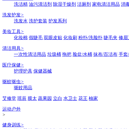
洗洁精
油污清洁剂
除湿干燥剂
洁厕剂
家电清洁用品
消
洗发护发
>
洗发水
洗护套装
护发系列
美妆工具
>
化妆棉
假睫毛
双眼皮贴
化妆刷
粉扑/洗脸扑
睫毛夹
修眉
清洁用具
>
一次性清洁用品
垃圾桶
拖把
脸盆/水桶
抹布/百洁布
手套
医疗保健
>
护理护具
保健器械
驱蚊驱虫
>
驱蚊用品
艾修堂
瑶辰
膜太
蔬果园
立白
水卫士
花王
柚家
运动户外
>
健身训练
>