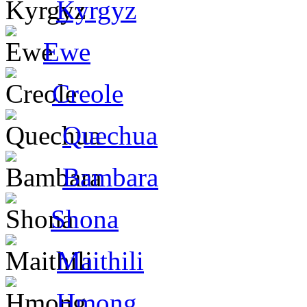
Kyrgyz
Ewe
Creole
Quechua
Bambara
Shona
Maithili
Hmong