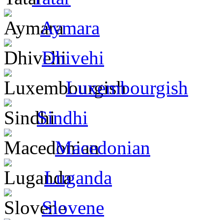
Aymara
Dhivehi
Luxembourgish
Sindhi
Macedonian
Luganda
Slovene