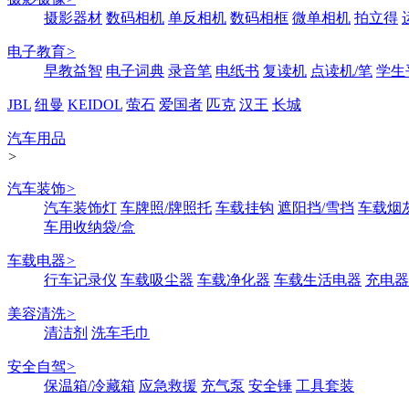
摄影器材
数码相机
单反相机
数码相框
微单相机
拍立得
电子教育
>
早教益智
电子词典
录音笔
电纸书
复读机
点读机/笔
学生
JBL
纽曼
KEIDOL
萤石
爱国者
匹克
汉王
长城
汽车用品
>
汽车装饰
>
汽车装饰灯
车牌照/牌照托
车载挂钩
遮阳挡/雪挡
车载烟
车用收纳袋/盒
车载电器
>
行车记录仪
车载吸尘器
车载净化器
车载生活电器
充电器
美容清洗
>
清洁剂
洗车毛巾
安全自驾
>
保温箱/冷藏箱
应急救援
充气泵
安全锤
工具套装