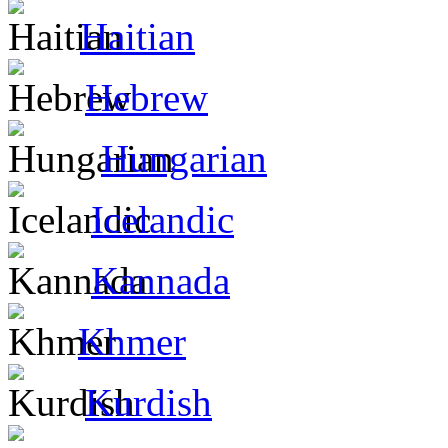
Haitian
Hebrew
Hungarian
Icelandic
Kannada
Khmer
Kurdish