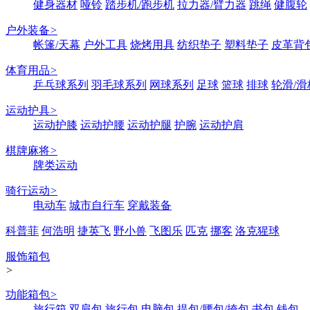
健身器材
哑铃
踏步机/跑步机
拉力器/臂力器
跳绳
健腹轮
户外装备
>
帐篷/天幕
户外工具
烧烤用具
纺织垫子
塑料垫子
皮革背
体育用品
>
乒乓球系列
羽毛球系列
网球系列
足球
篮球
排球
轮滑/滑
运动护具
>
运动护膝
运动护腰
运动护腿
护腕
运动护肩
棋牌麻将
>
牌类运动
骑行运动
>
电动车
城市自行车
穿戴装备
科普菲
何浩明
捷英飞
野小兽
飞图乐
匹克
挪客
洛克猩球
服饰箱包
>
功能箱包
>
旅行箱
双肩包
旅行包
电脑包
提包/腰包/挎包
书包
钱包