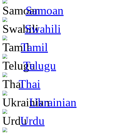
Samoan
Swahili
Tamil
Telugu
Thai
Ukrainian
Urdu