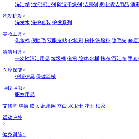
洗洁精
油污清洁剂
除湿干燥剂
洁厕剂
家电清洁用品
消
洗发护发
>
洗发水
洗护套装
护发系列
美妆工具
>
化妆棉
假睫毛
双眼皮贴
化妆刷
粉扑/洗脸扑
睫毛夹
修眉
清洁用具
>
一次性清洁用品
垃圾桶
拖把
脸盆/水桶
抹布/百洁布
手套
医疗保健
>
护理护具
保健器械
驱蚊驱虫
>
驱蚊用品
艾修堂
瑶辰
膜太
蔬果园
立白
水卫士
花王
柚家
运动户外
>
健身训练
>