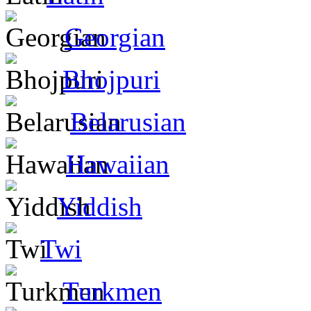
Georgian
Bhojpuri
Belarusian
Hawaiian
Yiddish
Twi
Turkmen