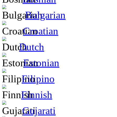
Bulgarian
Croatian
Dutch
Estonian
Filipino
Finnish
Gujarati