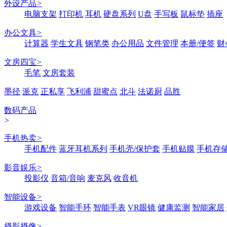
外设产品
>
电脑支架
打印机
耳机
硬盘系列
U盘
手写板
鼠标垫
插座
办公文具
>
计算器
学生文具
钢笔类
办公用品
文件管理
本册/便签
财
文房四宝
>
毛笔
文房套装
墨径
派克
正私享
飞利浦
甜蜜点
北斗
法诺厨
品胜
数码产品
>
手机热卖
>
手机配件
蓝牙耳机系列
手机壳/保护套
手机贴膜
手机存
影音娱乐
>
投影仪
音箱/音响
麦克风
收音机
智能设备
>
游戏设备
智能手环
智能手表
VR眼镜
健康监测
智能家居
摄影摄像
>