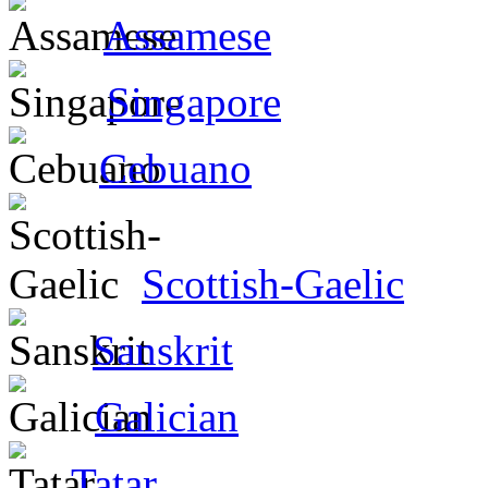
Assamese
Singapore
Cebuano
Scottish-Gaelic
Sanskrit
Galician
Tatar