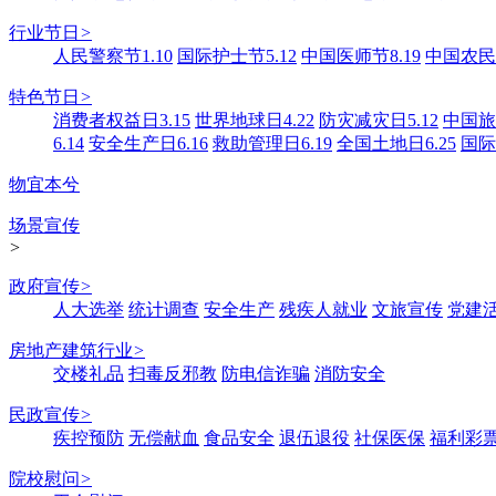
行业节日
>
人民警察节1.10
国际护士节5.12
中国医师节8.19
中国农民丰
特色节日
>
消费者权益日3.15
世界地球日4.22
防灾减灾日5.12
中国旅游
6.14
安全生产日6.16
救助管理日6.19
全国土地日6.25
国际
物宜本兮
场景宣传
>
政府宣传
>
人大选举
统计调查
安全生产
残疾人就业
文旅宣传
党建
房地产建筑行业
>
交楼礼品
扫毒反邪教
防电信诈骗
消防安全
民政宣传
>
疾控预防
无偿献血
食品安全
退伍退役
社保医保
福利彩
院校慰问
>