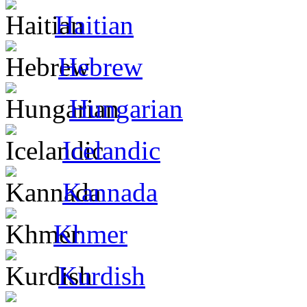
Haitian
Hebrew
Hungarian
Icelandic
Kannada
Khmer
Kurdish