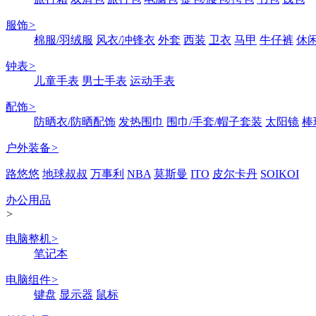
服饰
>
棉服/羽绒服
风衣/冲锋衣
外套
西装
卫衣
马甲
牛仔裤
休
钟表
>
儿童手表
男士手表
运动手表
配饰
>
防晒衣/防晒配饰
发热围巾
围巾/手套/帽子套装
太阳镜
棒
户外装备
>
路悠悠
地球叔叔
万事利
NBA
莫斯曼
ITO
皮尔卡丹
SOIKOI
办公用品
>
电脑整机
>
笔记本
电脑组件
>
键盘
显示器
鼠标