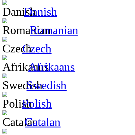
Danish
Romanian
Czech
Afrikaans
Swedish
Polish
Catalan