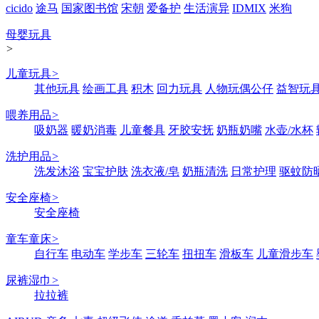
cicido
途马
国家图书馆
宋朝
爱备护
生活演异
IDMIX
米狗
母婴玩具
>
儿童玩具
>
其他玩具
绘画工具
积木
回力玩具
人物玩偶公仔
益智玩
喂养用品
>
吸奶器
暖奶消毒
儿童餐具
牙胶安抚
奶瓶奶嘴
水壶/水杯
洗护用品
>
洗发沐浴
宝宝护肤
洗衣液/皂
奶瓶清洗
日常护理
驱蚊防
安全座椅
>
安全座椅
童车童床
>
自行车
电动车
学步车
三轮车
扭扭车
滑板车
儿童滑步车
尿裤湿巾
>
拉拉裤