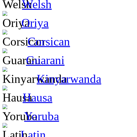
Welsh
Oriya
Corsican
Guarani
Kinyarwanda
Hausa
Yoruba
Latin