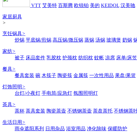
VTT
艾美特
百斯腾
欧锐铂
美的
KEIDOL
汉美驰
家居厨具
>
烹饪锅具
>
炒锅
平底锅/煎锅
高压锅/微压锅
蒸锅
汤锅
玻璃煲
奶锅
家纺
>
被子
床品套件
乳胶枕
护颈枕
纺织枕
蚊帐
凉席
床单/床笠
餐具
>
餐具套装
碗
木筷子
陶瓷筷
金属筷
一次性用品
果盘/果篮
灯饰照明
>
台灯/小夜灯
手电筒/应急灯
氛围照明灯
茶具
>
茶杯
茶具套装
陶瓷茶壶
不锈钢茶壶
茶盘茶托
不锈钢茶
生活日用
>
雨伞遮阳系列
日用杂品
浴室用品
净化除味
保暖防护