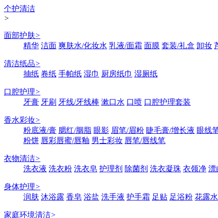
个护清洁
>
面部护肤
>
精华
洁面
爽肤水/化妆水
乳液/面霜
面膜
套装/礼盒
卸妆
清洁纸品
>
抽纸
卷纸
手帕纸
湿巾
厨房纸巾
湿厕纸
口腔护理
>
牙膏
牙刷
牙线/牙线棒
漱口水
口喷
口腔护理套装
香水彩妆
>
粉底液/膏
腮红/胭脂
眼影
眉笔/眉粉
睫毛膏/增长液
眼线笔
粉饼
唇彩唇蜜/唇釉
男士彩妆
唇笔/唇线笔
衣物清洁
>
洗衣液
洗衣粉
洗衣皂
护理剂
除菌剂
洗衣凝珠
衣领净
漂
身体护理
>
润肤
沐浴露
香皂
浴盐
洗手液
护手霜
足贴
足浴粉
花露水
家庭环境清洁
>