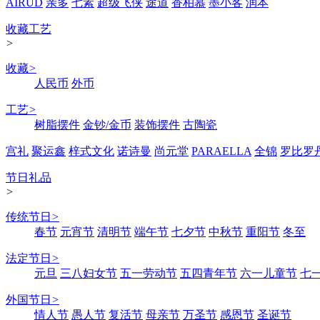
AIRUD
亲多
七素
超级飞侠
途道
香柏慕
墨小客
润本
收藏工艺
>
收藏
>
人民币
外币
工艺
>
树脂摆件
金钞/金币
装饰摆件
古陶瓷
宫礼
聚运鑫
梓式文化
诺诗曼
尚元堂
PARAELLA
全锦
罗比罗
节日礼品
>
传统节日
>
春节
元宵节
清明节
端午节
七夕节
中秋节
重阳节
冬至
法定节日
>
元旦
三八妇女节
五一劳动节
五四青年节
六一儿童节
七
外国节日
>
情人节
愚人节
复活节
母亲节
万圣节
感恩节
圣诞节