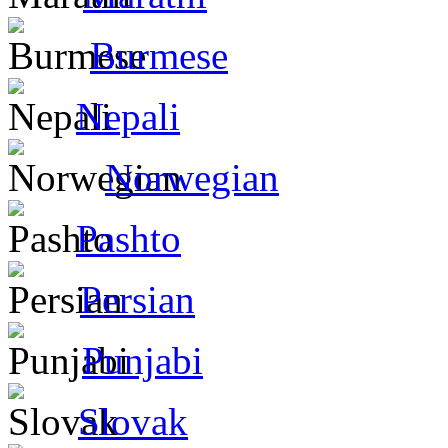
Burmese
Nepali
Norwegian
Pashto
Persian
Punjabi
Slovak