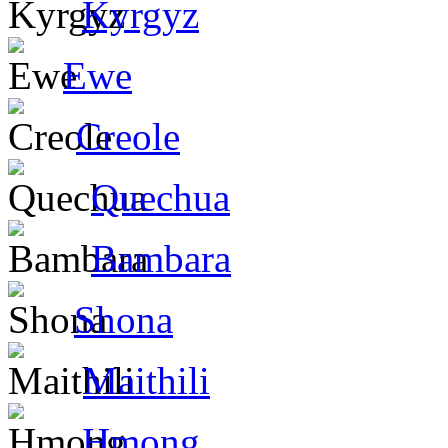
Kyrgyz
Ewe
Creole
Quechua
Bambara
Shona
Maithili
Hmong