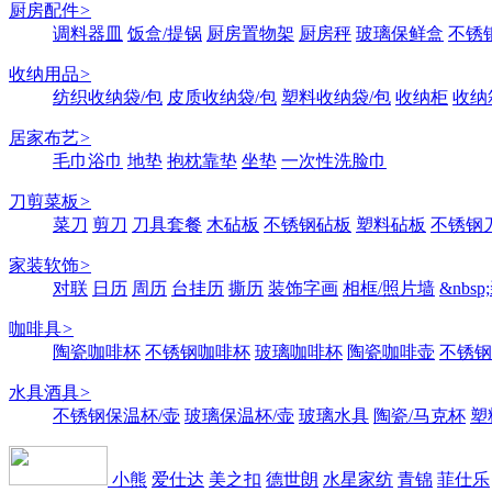
厨房配件
>
调料器皿
饭盒/提锅
厨房置物架
厨房秤
玻璃保鲜盒
不锈
收纳用品
>
纺织收纳袋/包
皮质收纳袋/包
塑料收纳袋/包
收纳柜
收纳
居家布艺
>
毛巾浴巾
地垫
抱枕靠垫
坐垫
一次性洗脸巾
刀剪菜板
>
菜刀
剪刀
刀具套餐
木砧板
不锈钢砧板
塑料砧板
不锈钢刀
家装软饰
>
对联
日历
周历
台挂历
撕历
装饰字画
相框/照片墙
&nbs
咖啡具
>
陶瓷咖啡杯
不锈钢咖啡杯
玻璃咖啡杯
陶瓷咖啡壶
不锈钢
水具酒具
>
不锈钢保温杯/壶
玻璃保温杯/壶
玻璃水具
陶瓷/马克杯
塑
小熊
爱仕达
美之扣
德世朗
水星家纺
青锦
菲仕乐