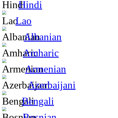
Hindi
Lao
Albanian
Amharic
Armenian
Azerbaijani
Bengali
Bosnian