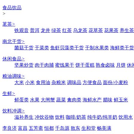
食品饮品
>
茗茶
>
铁观音
普洱
龙井
绿茶
红茶
乌龙茶
花草茶
花果茶
养生茶
南北干货
>
菌菇干货
干菜类
鱼虾贝藻类干货
干制水果类
海鲜类干货
休闲食品
>
坚果炒货
肉干肉脯
蜜饯果干
饼干蛋糕
熟食卤味
月饼
休
粮油调味
>
大米
小米
食用油
杂粮米
调味品
方便食品
面份/小麦粉
生鲜
>
鲜蛋类
水果
大闸蟹
蔬菜
禽肉类
海鲜水产
腊味
鲜玉米
饮料冲调
>
滋补养生
冲饮谷物
饮料
咖啡/奶茶
纯牛奶/纯羊奶
饮用水
李良济
富昌
五芳斋
恒都
千岛源
敖东
生和堂
畅美满