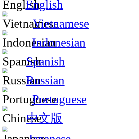
English
Vietnamese
Indonesian
Spanish
Russian
Portuguese
中文版
Japanese