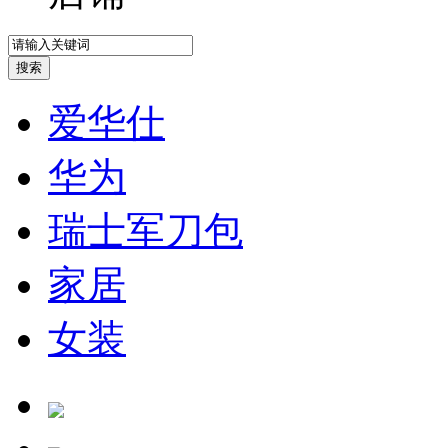
爱华仕
华为
瑞士军刀包
家居
女装