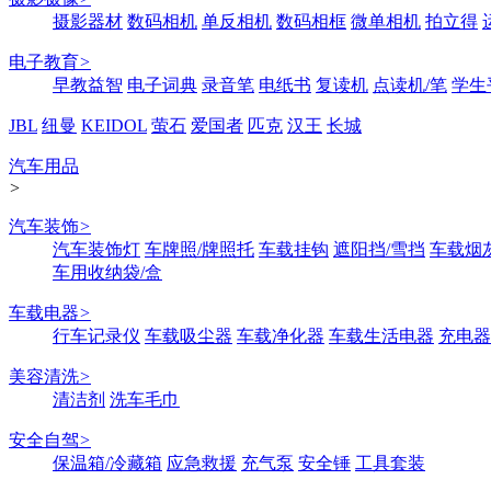
摄影器材
数码相机
单反相机
数码相框
微单相机
拍立得
电子教育
>
早教益智
电子词典
录音笔
电纸书
复读机
点读机/笔
学生
JBL
纽曼
KEIDOL
萤石
爱国者
匹克
汉王
长城
汽车用品
>
汽车装饰
>
汽车装饰灯
车牌照/牌照托
车载挂钩
遮阳挡/雪挡
车载烟
车用收纳袋/盒
车载电器
>
行车记录仪
车载吸尘器
车载净化器
车载生活电器
充电器
美容清洗
>
清洁剂
洗车毛巾
安全自驾
>
保温箱/冷藏箱
应急救援
充气泵
安全锤
工具套装