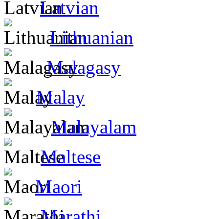
Latvian
Lithuanian
Malagasy
Malay
Malayalam
Maltese
Maori
Marathi