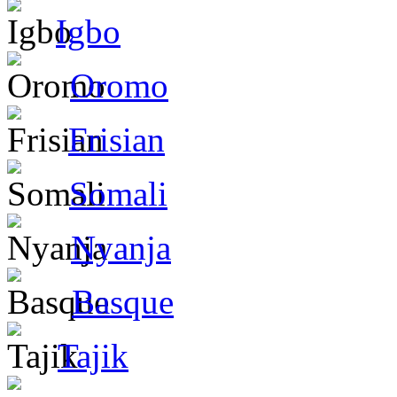
Igbo
Oromo
Frisian
Somali
Nyanja
Basque
Tajik