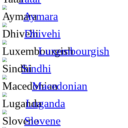
Aymara
Dhivehi
Luxembourgish
Sindhi
Macedonian
Luganda
Slovene