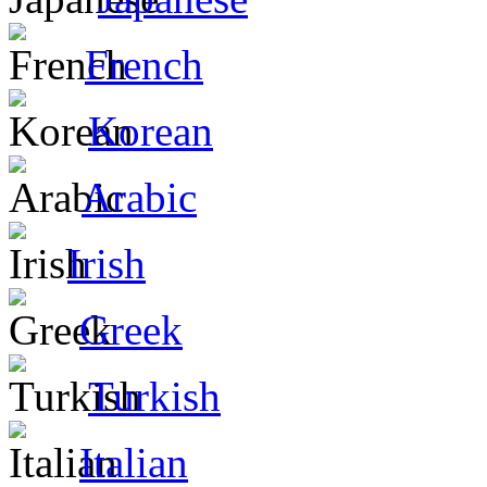
French
Korean
Arabic
Irish
Greek
Turkish
Italian