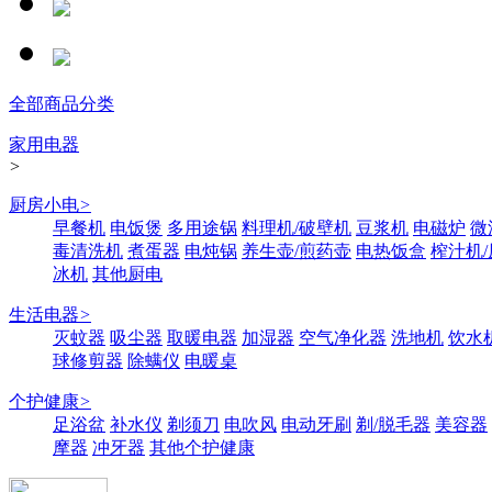
全部商品分类
家用电器
>
厨房小电
>
早餐机
电饭煲
多用途锅
料理机/破壁机
豆浆机
电磁炉
微
毒清洗机
煮蛋器
电炖锅
养生壶/煎药壶
电热饭盒
榨汁机
冰机
其他厨电
生活电器
>
灭蚊器
吸尘器
取暖电器
加湿器
空气净化器
洗地机
饮水
球修剪器
除螨仪
电暖桌
个护健康
>
足浴盆
补水仪
剃须刀
电吹风
电动牙刷
剃/脱毛器
美容器
摩器
冲牙器
其他个护健康