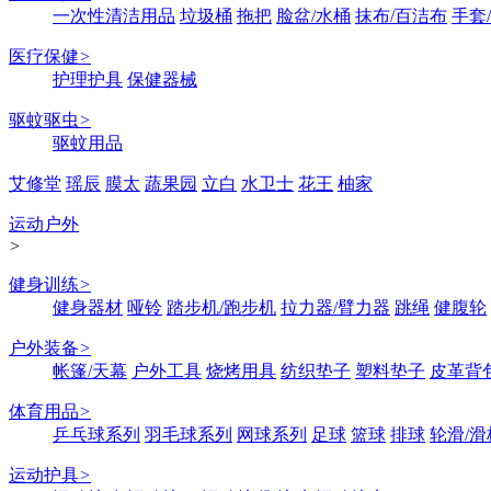
一次性清洁用品
垃圾桶
拖把
脸盆/水桶
抹布/百洁布
手套
医疗保健
>
护理护具
保健器械
驱蚊驱虫
>
驱蚊用品
艾修堂
瑶辰
膜太
蔬果园
立白
水卫士
花王
柚家
运动户外
>
健身训练
>
健身器材
哑铃
踏步机/跑步机
拉力器/臂力器
跳绳
健腹轮
户外装备
>
帐篷/天幕
户外工具
烧烤用具
纺织垫子
塑料垫子
皮革背
体育用品
>
乒乓球系列
羽毛球系列
网球系列
足球
篮球
排球
轮滑/滑
运动护具
>