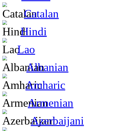
Catalan
Hindi
Lao
Albanian
Amharic
Armenian
Azerbaijani