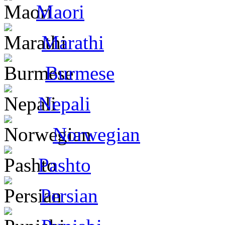
Maori
Marathi
Burmese
Nepali
Norwegian
Pashto
Persian