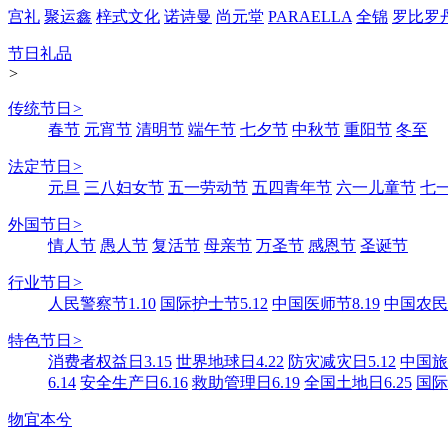
宫礼
聚运鑫
梓式文化
诺诗曼
尚元堂
PARAELLA
全锦
罗比罗
节日礼品
>
传统节日
>
春节
元宵节
清明节
端午节
七夕节
中秋节
重阳节
冬至
法定节日
>
元旦
三八妇女节
五一劳动节
五四青年节
六一儿童节
七
外国节日
>
情人节
愚人节
复活节
母亲节
万圣节
感恩节
圣诞节
行业节日
>
人民警察节1.10
国际护士节5.12
中国医师节8.19
中国农民丰
特色节日
>
消费者权益日3.15
世界地球日4.22
防灾减灾日5.12
中国旅游
6.14
安全生产日6.16
救助管理日6.19
全国土地日6.25
国际
物宜本兮