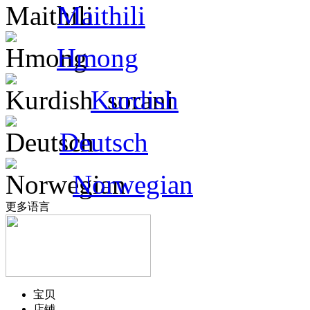
Maithili
Hmong
Kurdish
Deutsch
Norwegian
更多语言
宝贝
店铺