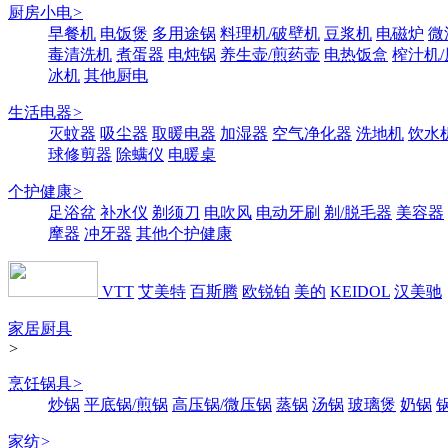
厨房小电
>
早餐机
电饭煲
多用途锅
料理机/破壁机
豆浆机
电磁炉
微
毒清洗机
煮蛋器
电炖锅
养生壶/煎药壶
电热饭盒
榨汁机
冰机
其他厨电
生活电器
>
灭蚊器
吸尘器
取暖电器
加湿器
空气净化器
洗地机
饮水
球修剪器
除螨仪
电暖桌
个护健康
>
足浴盆
补水仪
剃须刀
电吹风
电动牙刷
剃/脱毛器
美容器
摩器
冲牙器
其他个护健康
VTT
艾美特
百斯腾
欧锐铂
美的
KEIDOL
汉美驰
家居厨具
>
烹饪锅具
>
炒锅
平底锅/煎锅
高压锅/微压锅
蒸锅
汤锅
玻璃煲
奶锅
家纺
>