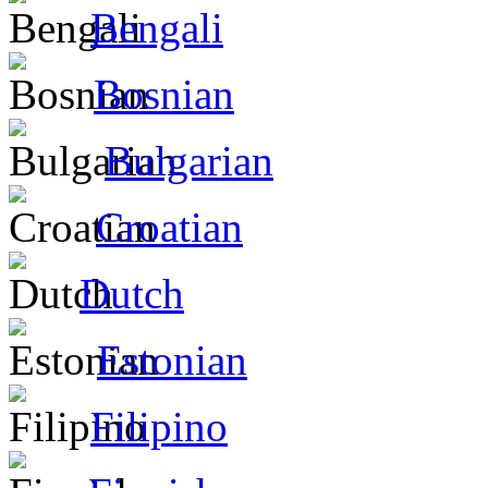
Bengali
Bosnian
Bulgarian
Croatian
Dutch
Estonian
Filipino