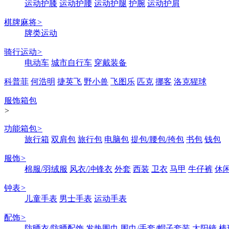
运动护膝
运动护腰
运动护腿
护腕
运动护肩
棋牌麻将
>
牌类运动
骑行运动
>
电动车
城市自行车
穿戴装备
科普菲
何浩明
捷英飞
野小兽
飞图乐
匹克
挪客
洛克猩球
服饰箱包
>
功能箱包
>
旅行箱
双肩包
旅行包
电脑包
提包/腰包/挎包
书包
钱包
服饰
>
棉服/羽绒服
风衣/冲锋衣
外套
西装
卫衣
马甲
牛仔裤
休
钟表
>
儿童手表
男士手表
运动手表
配饰
>
防晒衣/防晒配饰
发热围巾
围巾/手套/帽子套装
太阳镜
棒