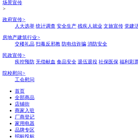
场景宣传
>
政府宣传
>
人大选举
统计调查
安全生产
残疾人就业
文旅宣传
党建
房地产建筑行业
>
交楼礼品
扫毒反邪教
防电信诈骗
消防安全
民政宣传
>
疾控预防
无偿献血
食品安全
退伍退役
社保医保
福利彩
院校慰问
>
工会慰问
首页
全部商品
店铺街
商家入驻
厂商登记
家用电器
品牌专区
招标投标