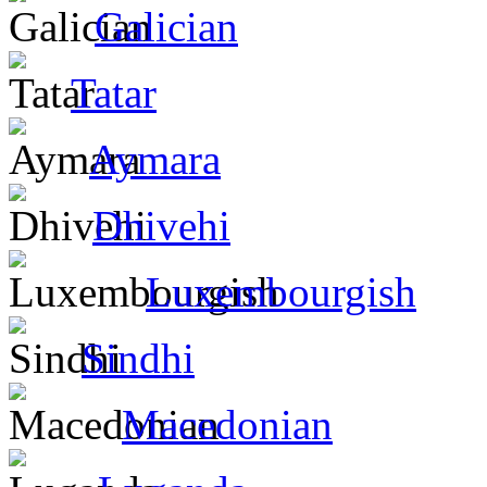
Galician
Tatar
Aymara
Dhivehi
Luxembourgish
Sindhi
Macedonian