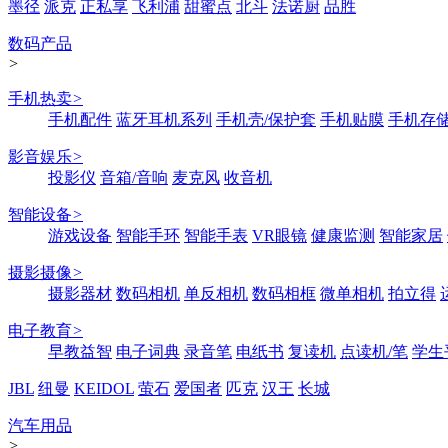
墨径
派克
正私享
飞利浦
甜蜜点
北斗
法诺厨
品胜
数码产品
>
手机热卖
>
手机配件
蓝牙耳机系列
手机壳/保护套
手机贴膜
手机存
影音娱乐
>
投影仪
音箱/音响
麦克风
收音机
智能设备
>
游戏设备
智能手环
智能手表
VR眼镜
健康监测
智能家居
摄影摄像
>
摄影器材
数码相机
单反相机
数码相框
微单相机
拍立得
电子教育
>
早教益智
电子词典
录音笔
电纸书
复读机
点读机/笔
学生
JBL
纽曼
KEIDOL
萤石
爱国者
匹克
汉王
长城
汽车用品
>