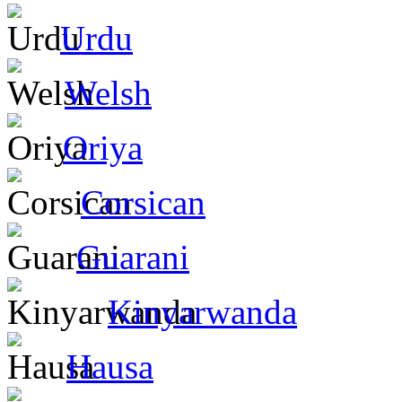
Urdu
Welsh
Oriya
Corsican
Guarani
Kinyarwanda
Hausa