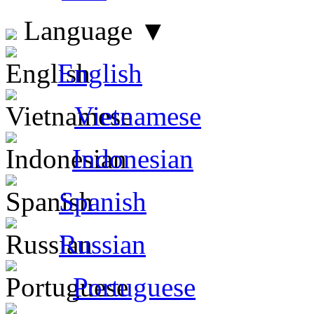
Language
▼
English
Vietnamese
Indonesian
Spanish
Russian
Portuguese