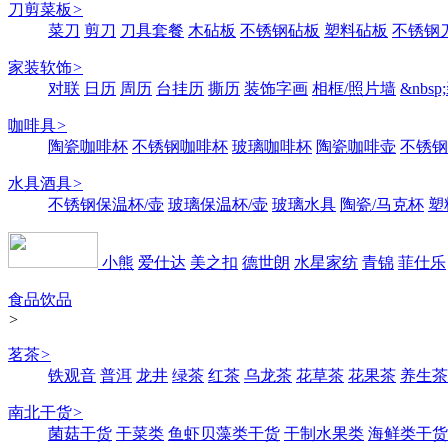
刀剪菜板
>
菜刀
剪刀
刀具套餐
木砧板
不锈钢砧板
塑料砧板
不锈钢刀
家装软饰
>
对联
日历
周历
台挂历
撕历
装饰字画
相框/照片墙
&nbs
咖啡具
>
陶瓷咖啡杯
不锈钢咖啡杯
玻璃咖啡杯
陶瓷咖啡壶
不锈钢
水具酒具
>
不锈钢保温杯/壶
玻璃保温杯/壶
玻璃水具
陶瓷/马克杯
塑
小熊
爱仕达
美之扣
德世朗
水星家纺
青锦
菲仕乐
食品饮品
>
茗茶
>
铁观音
普洱
龙井
绿茶
红茶
乌龙茶
花草茶
花果茶
养生茶
南北干货
>
菌菇干货
干菜类
鱼虾贝藻类干货
干制水果类
海鲜类干货