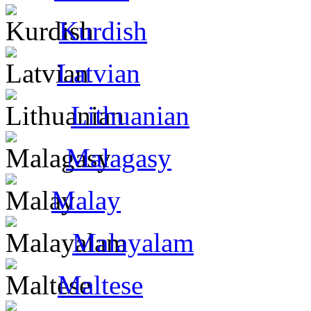
Kurdish
Latvian
Lithuanian
Malagasy
Malay
Malayalam
Maltese