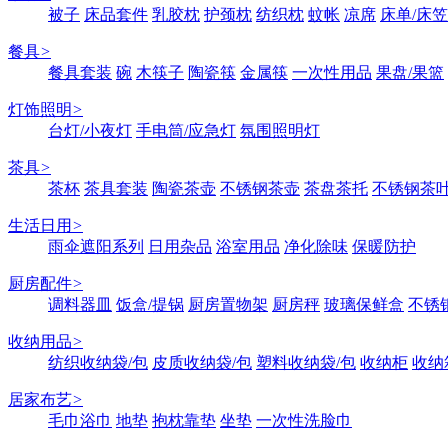
被子
床品套件
乳胶枕
护颈枕
纺织枕
蚊帐
凉席
床单/床笠
餐具
>
餐具套装
碗
木筷子
陶瓷筷
金属筷
一次性用品
果盘/果篮
灯饰照明
>
台灯/小夜灯
手电筒/应急灯
氛围照明灯
茶具
>
茶杯
茶具套装
陶瓷茶壶
不锈钢茶壶
茶盘茶托
不锈钢茶
生活日用
>
雨伞遮阳系列
日用杂品
浴室用品
净化除味
保暖防护
厨房配件
>
调料器皿
饭盒/提锅
厨房置物架
厨房秤
玻璃保鲜盒
不锈
收纳用品
>
纺织收纳袋/包
皮质收纳袋/包
塑料收纳袋/包
收纳柜
收纳
居家布艺
>
毛巾浴巾
地垫
抱枕靠垫
坐垫
一次性洗脸巾