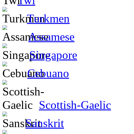
Twi
Turkmen
Assamese
Singapore
Cebuano
Scottish-Gaelic
Sanskrit