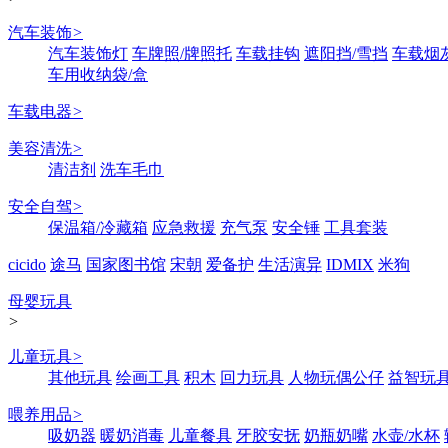
汽车装饰
>
汽车装饰灯
车牌照/牌照托
车载挂钩
遮阳挡/雪挡
车载烟
车用收纳袋/盒
车载电器
>
美容清洗
>
清洁剂
洗车毛巾
安全自驾
>
保温箱/冷藏箱
应急救援
充气泵
安全锤
工具套装
cicido
途马
国家图书馆
宋朝
爱备护
生活演异
IDMIX
米狗
母婴玩具
>
儿童玩具
>
其他玩具
绘画工具
积木
回力玩具
人物玩偶公仔
益智玩
喂养用品
>
吸奶器
暖奶消毒
儿童餐具
牙胶安抚
奶瓶奶嘴
水壶/水杯