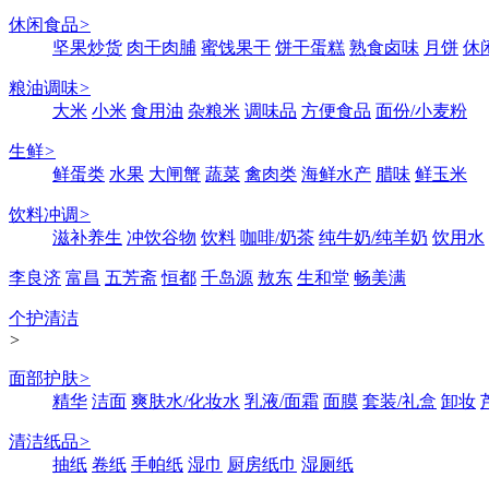
休闲食品
>
坚果炒货
肉干肉脯
蜜饯果干
饼干蛋糕
熟食卤味
月饼
休
粮油调味
>
大米
小米
食用油
杂粮米
调味品
方便食品
面份/小麦粉
生鲜
>
鲜蛋类
水果
大闸蟹
蔬菜
禽肉类
海鲜水产
腊味
鲜玉米
饮料冲调
>
滋补养生
冲饮谷物
饮料
咖啡/奶茶
纯牛奶/纯羊奶
饮用水
李良济
富昌
五芳斋
恒都
千岛源
敖东
生和堂
畅美满
个护清洁
>
面部护肤
>
精华
洁面
爽肤水/化妆水
乳液/面霜
面膜
套装/礼盒
卸妆
清洁纸品
>
抽纸
卷纸
手帕纸
湿巾
厨房纸巾
湿厕纸