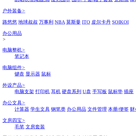
户外装备
>
路悠悠
地球叔叔
万事利
NBA
莫斯曼
ITO
皮尔卡丹
SOIKOI
办公用品
>
电脑整机
>
笔记本
电脑组件
>
键盘
显示器
鼠标
外设产品
>
电脑支架
打印机
耳机
硬盘系列
U盘
手写板
鼠标垫
插座
办公文具
>
计算器
学生文具
钢笔类
办公用品
文件管理
本册/便签
财
文房四宝
>
毛笔
文房套装