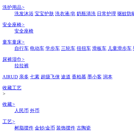
洗护用品
>
洗发沐浴
宝宝护肤
洗衣液/皂
奶瓶清洗
日常护理
驱蚊防
安全座椅
>
安全座椅
童车童床
>
自行车
电动车
学步车
三轮车
扭扭车
滑板车
儿童滑步车
尿裤湿巾
>
拉拉裤
AIRUD
亲多
七素
超级飞侠
途道
香柏慕
墨小客
润本
收藏工艺
>
收藏
>
人民币
外币
工艺
>
树脂摆件
金钞/金币
装饰摆件
古陶瓷