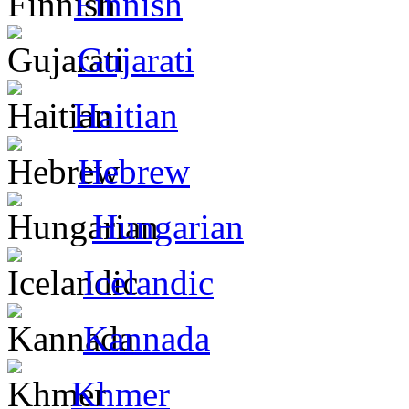
Finnish
Gujarati
Haitian
Hebrew
Hungarian
Icelandic
Kannada
Khmer