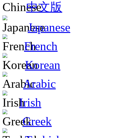
中文版
Japanese
French
Korean
Arabic
Irish
Greek