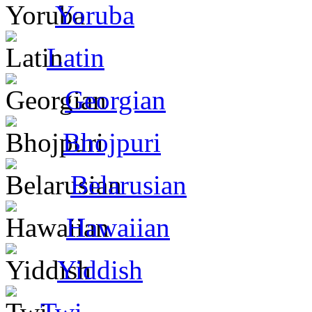
Yoruba
Latin
Georgian
Bhojpuri
Belarusian
Hawaiian
Yiddish