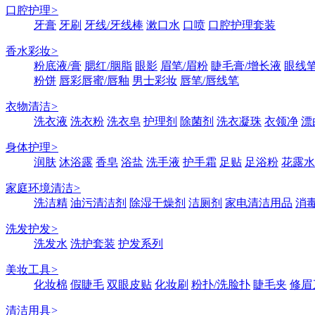
口腔护理
>
牙膏
牙刷
牙线/牙线棒
漱口水
口喷
口腔护理套装
香水彩妆
>
粉底液/膏
腮红/胭脂
眼影
眉笔/眉粉
睫毛膏/增长液
眼线笔
粉饼
唇彩唇蜜/唇釉
男士彩妆
唇笔/唇线笔
衣物清洁
>
洗衣液
洗衣粉
洗衣皂
护理剂
除菌剂
洗衣凝珠
衣领净
漂
身体护理
>
润肤
沐浴露
香皂
浴盐
洗手液
护手霜
足贴
足浴粉
花露水
家庭环境清洁
>
洗洁精
油污清洁剂
除湿干燥剂
洁厕剂
家电清洁用品
消
洗发护发
>
洗发水
洗护套装
护发系列
美妆工具
>
化妆棉
假睫毛
双眼皮贴
化妆刷
粉扑/洗脸扑
睫毛夹
修眉
清洁用具
>