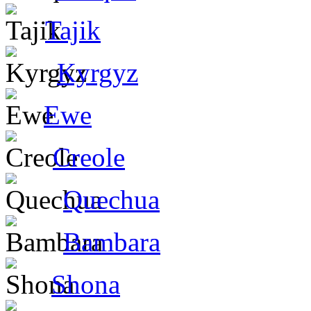
Tajik
Kyrgyz
Ewe
Creole
Quechua
Bambara
Shona