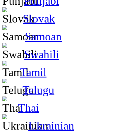
Punjabi
Slovak
Samoan
Swahili
Tamil
Telugu
Thai
Ukrainian