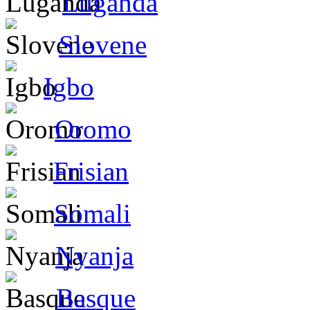
Luganda
Slovene
Igbo
Oromo
Frisian
Somali
Nyanja
Basque