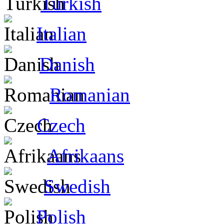
Turkish
Italian
Danish
Romanian
Czech
Afrikaans
Swedish
Polish