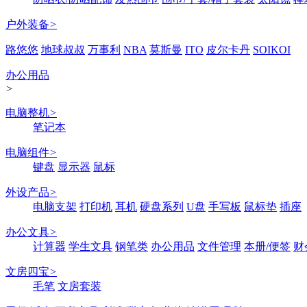
户外装备
>
路悠悠
地球叔叔
万事利
NBA
莫斯曼
ITO
皮尔卡丹
SOIKOI
办公用品
>
电脑整机
>
笔记本
电脑组件
>
键盘
显示器
鼠标
外设产品
>
电脑支架
打印机
耳机
硬盘系列
U盘
手写板
鼠标垫
插座
办公文具
>
计算器
学生文具
钢笔类
办公用品
文件管理
本册/便签
财
文房四宝
>
毛笔
文房套装