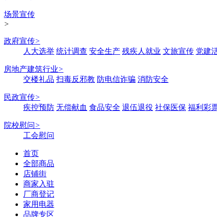
场景宣传
>
政府宣传
>
人大选举
统计调查
安全生产
残疾人就业
文旅宣传
党建
房地产建筑行业
>
交楼礼品
扫毒反邪教
防电信诈骗
消防安全
民政宣传
>
疾控预防
无偿献血
食品安全
退伍退役
社保医保
福利彩
院校慰问
>
工会慰问
首页
全部商品
店铺街
商家入驻
厂商登记
家用电器
品牌专区