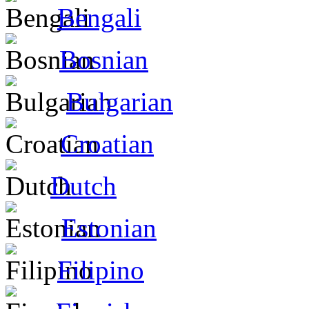
Bengali
Bosnian
Bulgarian
Croatian
Dutch
Estonian
Filipino