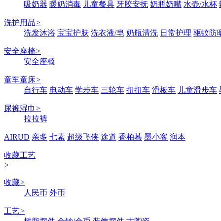
吸奶器
暖奶消毒
儿童餐具
牙胶安抚
奶瓶奶嘴
水壶/水杯
洗护用品
>
洗发沐浴
宝宝护肤
洗衣液/皂
奶瓶清洗
日常护理
驱蚊防
安全座椅
>
安全座椅
童车童床
>
自行车
电动车
学步车
三轮车
扭扭车
滑板车
儿童滑步车
尿裤湿巾
>
拉拉裤
AIRUD
亲多
七素
超级飞侠
途道
香柏慕
墨小客
润本
收藏工艺
>
收藏
>
人民币
外币
工艺
>