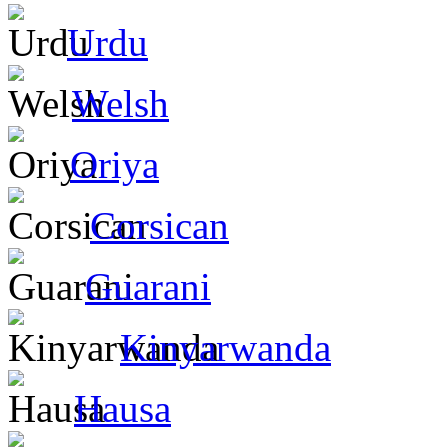
Urdu
Welsh
Oriya
Corsican
Guarani
Kinyarwanda
Hausa