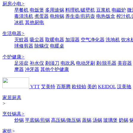
厨房小电
>
早餐机
电饭煲
多用途锅
料理机/破壁机
豆浆机
电磁炉
微
毒清洗机
煮蛋器
电炖锅
养生壶/煎药壶
电热饭盒
榨汁机
冰机
其他厨电
生活电器
>
灭蚊器
吸尘器
取暖电器
加湿器
空气净化器
洗地机
饮水
球修剪器
除螨仪
电暖桌
个护健康
>
足浴盆
补水仪
剃须刀
电吹风
电动牙刷
剃/脱毛器
美容器
摩器
冲牙器
其他个护健康
VTT
艾美特
百斯腾
欧锐铂
美的
KEIDOL
汉美驰
家居厨具
>
烹饪锅具
>
炒锅
平底锅/煎锅
高压锅/微压锅
蒸锅
汤锅
玻璃煲
奶锅
家纺
>