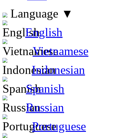
Language
▼
English
Vietnamese
Indonesian
Spanish
Russian
Portuguese