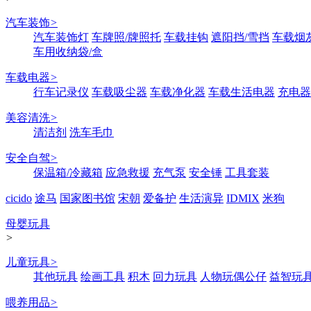
汽车装饰
>
汽车装饰灯
车牌照/牌照托
车载挂钩
遮阳挡/雪挡
车载烟
车用收纳袋/盒
车载电器
>
行车记录仪
车载吸尘器
车载净化器
车载生活电器
充电器
美容清洗
>
清洁剂
洗车毛巾
安全自驾
>
保温箱/冷藏箱
应急救援
充气泵
安全锤
工具套装
cicido
途马
国家图书馆
宋朝
爱备护
生活演异
IDMIX
米狗
母婴玩具
>
儿童玩具
>
其他玩具
绘画工具
积木
回力玩具
人物玩偶公仔
益智玩
喂养用品
>