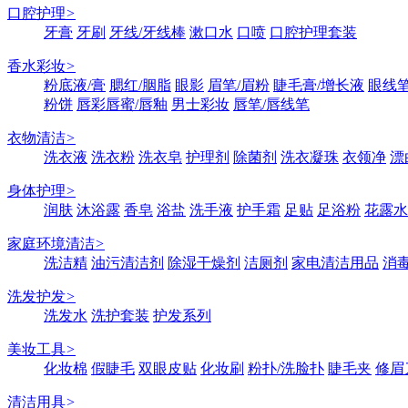
口腔护理
>
牙膏
牙刷
牙线/牙线棒
漱口水
口喷
口腔护理套装
香水彩妆
>
粉底液/膏
腮红/胭脂
眼影
眉笔/眉粉
睫毛膏/增长液
眼线笔
粉饼
唇彩唇蜜/唇釉
男士彩妆
唇笔/唇线笔
衣物清洁
>
洗衣液
洗衣粉
洗衣皂
护理剂
除菌剂
洗衣凝珠
衣领净
漂
身体护理
>
润肤
沐浴露
香皂
浴盐
洗手液
护手霜
足贴
足浴粉
花露水
家庭环境清洁
>
洗洁精
油污清洁剂
除湿干燥剂
洁厕剂
家电清洁用品
消
洗发护发
>
洗发水
洗护套装
护发系列
美妆工具
>
化妆棉
假睫毛
双眼皮贴
化妆刷
粉扑/洗脸扑
睫毛夹
修眉
清洁用具
>