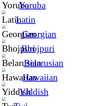
Yoruba
Latin
Georgian
Bhojpuri
Belarusian
Hawaiian
Yiddish