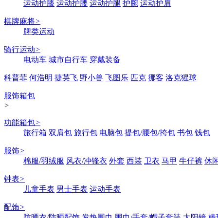
运动护膝
运动护腰
运动护腿
护腕
运动护肩
棋牌麻将
>
牌类运动
骑行运动
>
电动车
城市自行车
穿戴装备
科普菲
何浩明
捷英飞
野小兽
飞图乐
匹克
挪客
洛克猩球
服饰箱包
>
功能箱包
>
旅行箱
双肩包
旅行包
电脑包
提包/腰包/挎包
书包
钱包
服饰
>
棉服/羽绒服
风衣/冲锋衣
外套
西装
卫衣
马甲
牛仔裤
休
钟表
>
儿童手表
男士手表
运动手表
配饰
>
防晒衣/防晒配饰
发热围巾
围巾/手套/帽子套装
太阳镜
棒