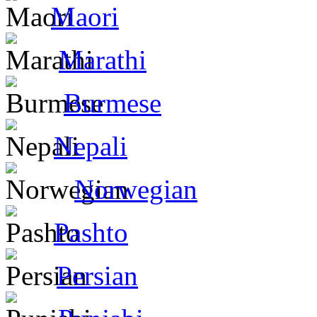
Maori
Marathi
Burmese
Nepali
Norwegian
Pashto
Persian