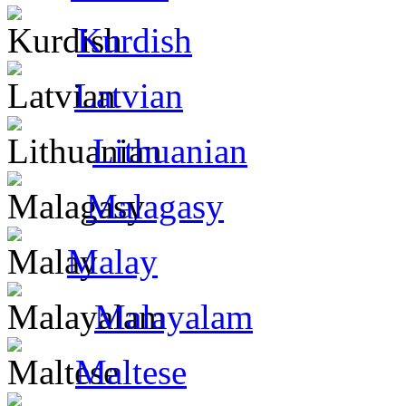
Kurdish
Latvian
Lithuanian
Malagasy
Malay
Malayalam
Maltese