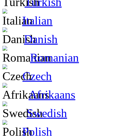
Turkish
Italian
Danish
Romanian
Czech
Afrikaans
Swedish
Polish