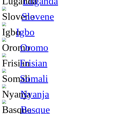
Luganda
Slovene
Igbo
Oromo
Frisian
Somali
Nyanja
Basque