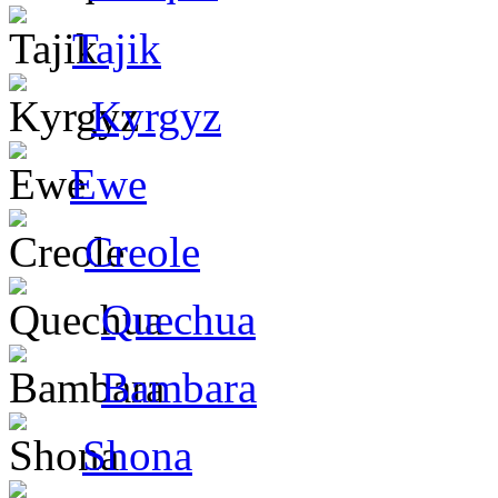
Tajik
Kyrgyz
Ewe
Creole
Quechua
Bambara
Shona