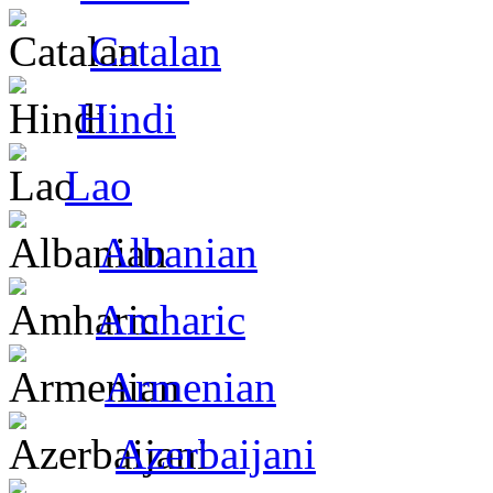
Catalan
Hindi
Lao
Albanian
Amharic
Armenian
Azerbaijani