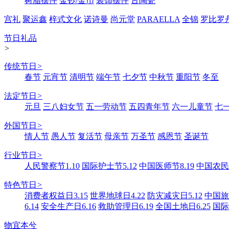
树脂摆件
金钞/金币
装饰摆件
古陶瓷
宫礼
聚运鑫
梓式文化
诺诗曼
尚元堂
PARAELLA
全锦
罗比罗
节日礼品
>
传统节日
>
春节
元宵节
清明节
端午节
七夕节
中秋节
重阳节
冬至
法定节日
>
元旦
三八妇女节
五一劳动节
五四青年节
六一儿童节
七
外国节日
>
情人节
愚人节
复活节
母亲节
万圣节
感恩节
圣诞节
行业节日
>
人民警察节1.10
国际护士节5.12
中国医师节8.19
中国农民丰
特色节日
>
消费者权益日3.15
世界地球日4.22
防灾减灾日5.12
中国旅游
6.14
安全生产日6.16
救助管理日6.19
全国土地日6.25
国际
物宜本兮