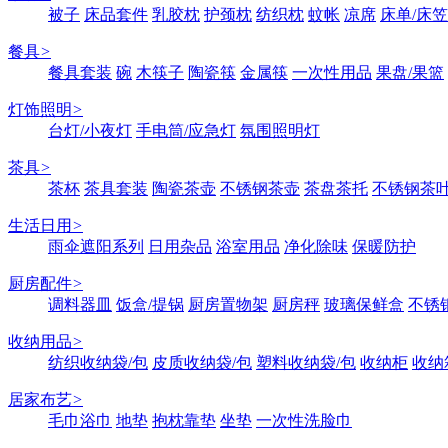
被子
床品套件
乳胶枕
护颈枕
纺织枕
蚊帐
凉席
床单/床笠
餐具
>
餐具套装
碗
木筷子
陶瓷筷
金属筷
一次性用品
果盘/果篮
灯饰照明
>
台灯/小夜灯
手电筒/应急灯
氛围照明灯
茶具
>
茶杯
茶具套装
陶瓷茶壶
不锈钢茶壶
茶盘茶托
不锈钢茶
生活日用
>
雨伞遮阳系列
日用杂品
浴室用品
净化除味
保暖防护
厨房配件
>
调料器皿
饭盒/提锅
厨房置物架
厨房秤
玻璃保鲜盒
不锈
收纳用品
>
纺织收纳袋/包
皮质收纳袋/包
塑料收纳袋/包
收纳柜
收纳
居家布艺
>
毛巾浴巾
地垫
抱枕靠垫
坐垫
一次性洗脸巾