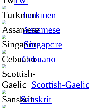
Twi
Turkmen
Assamese
Singapore
Cebuano
Scottish-Gaelic
Sanskrit