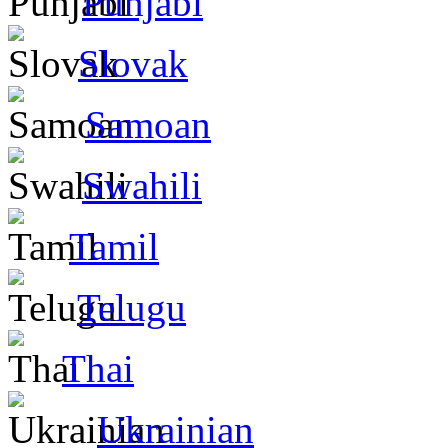
Punjabi
Slovak
Samoan
Swahili
Tamil
Telugu
Thai
Ukrainian