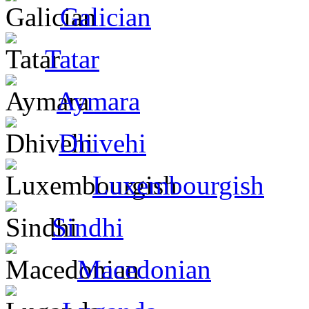
Galician
Tatar
Aymara
Dhivehi
Luxembourgish
Sindhi
Macedonian