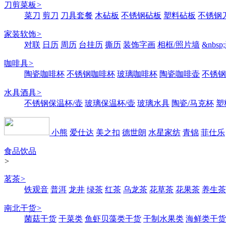
刀剪菜板
>
菜刀
剪刀
刀具套餐
木砧板
不锈钢砧板
塑料砧板
不锈钢刀
家装软饰
>
对联
日历
周历
台挂历
撕历
装饰字画
相框/照片墙
&nbs
咖啡具
>
陶瓷咖啡杯
不锈钢咖啡杯
玻璃咖啡杯
陶瓷咖啡壶
不锈钢
水具酒具
>
不锈钢保温杯/壶
玻璃保温杯/壶
玻璃水具
陶瓷/马克杯
塑
小熊
爱仕达
美之扣
德世朗
水星家纺
青锦
菲仕乐
食品饮品
>
茗茶
>
铁观音
普洱
龙井
绿茶
红茶
乌龙茶
花草茶
花果茶
养生茶
南北干货
>
菌菇干货
干菜类
鱼虾贝藻类干货
干制水果类
海鲜类干货