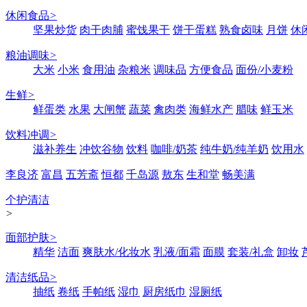
休闲食品
>
坚果炒货
肉干肉脯
蜜饯果干
饼干蛋糕
熟食卤味
月饼
休
粮油调味
>
大米
小米
食用油
杂粮米
调味品
方便食品
面份/小麦粉
生鲜
>
鲜蛋类
水果
大闸蟹
蔬菜
禽肉类
海鲜水产
腊味
鲜玉米
饮料冲调
>
滋补养生
冲饮谷物
饮料
咖啡/奶茶
纯牛奶/纯羊奶
饮用水
李良济
富昌
五芳斋
恒都
千岛源
敖东
生和堂
畅美满
个护清洁
>
面部护肤
>
精华
洁面
爽肤水/化妆水
乳液/面霜
面膜
套装/礼盒
卸妆
清洁纸品
>
抽纸
卷纸
手帕纸
湿巾
厨房纸巾
湿厕纸