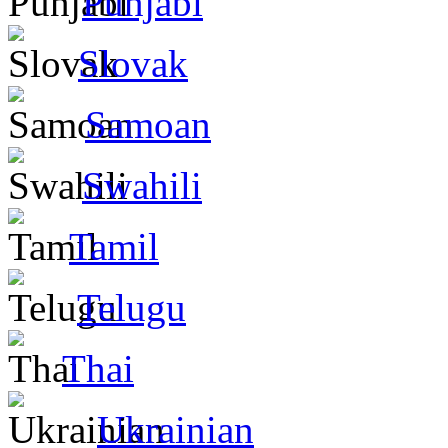
Punjabi
Slovak
Samoan
Swahili
Tamil
Telugu
Thai
Ukrainian