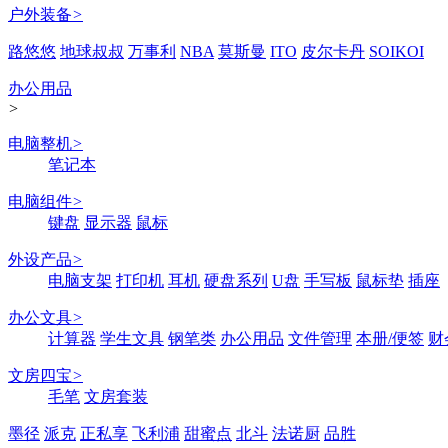
户外装备
>
路悠悠
地球叔叔
万事利
NBA
莫斯曼
ITO
皮尔卡丹
SOIKOI
办公用品
>
电脑整机
>
笔记本
电脑组件
>
键盘
显示器
鼠标
外设产品
>
电脑支架
打印机
耳机
硬盘系列
U盘
手写板
鼠标垫
插座
办公文具
>
计算器
学生文具
钢笔类
办公用品
文件管理
本册/便签
财
文房四宝
>
毛笔
文房套装
墨径
派克
正私享
飞利浦
甜蜜点
北斗
法诺厨
品胜