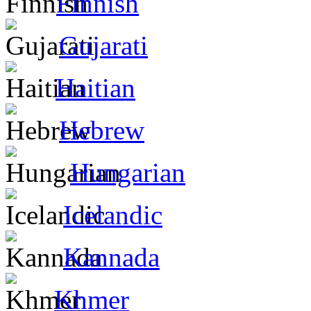
Finnish
Gujarati
Haitian
Hebrew
Hungarian
Icelandic
Kannada
Khmer