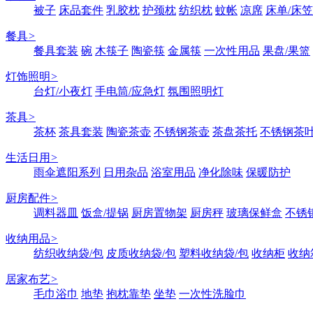
被子
床品套件
乳胶枕
护颈枕
纺织枕
蚊帐
凉席
床单/床笠
餐具
>
餐具套装
碗
木筷子
陶瓷筷
金属筷
一次性用品
果盘/果篮
灯饰照明
>
台灯/小夜灯
手电筒/应急灯
氛围照明灯
茶具
>
茶杯
茶具套装
陶瓷茶壶
不锈钢茶壶
茶盘茶托
不锈钢茶
生活日用
>
雨伞遮阳系列
日用杂品
浴室用品
净化除味
保暖防护
厨房配件
>
调料器皿
饭盒/提锅
厨房置物架
厨房秤
玻璃保鲜盒
不锈
收纳用品
>
纺织收纳袋/包
皮质收纳袋/包
塑料收纳袋/包
收纳柜
收纳
居家布艺
>
毛巾浴巾
地垫
抱枕靠垫
坐垫
一次性洗脸巾