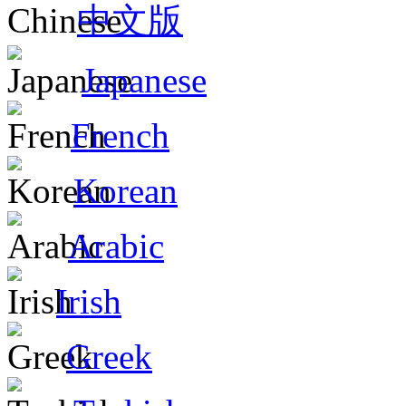
中文版
Japanese
French
Korean
Arabic
Irish
Greek