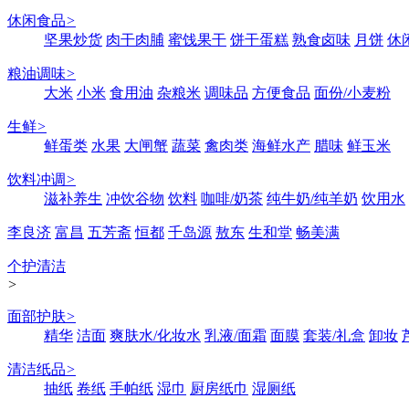
休闲食品
>
坚果炒货
肉干肉脯
蜜饯果干
饼干蛋糕
熟食卤味
月饼
休
粮油调味
>
大米
小米
食用油
杂粮米
调味品
方便食品
面份/小麦粉
生鲜
>
鲜蛋类
水果
大闸蟹
蔬菜
禽肉类
海鲜水产
腊味
鲜玉米
饮料冲调
>
滋补养生
冲饮谷物
饮料
咖啡/奶茶
纯牛奶/纯羊奶
饮用水
李良济
富昌
五芳斋
恒都
千岛源
敖东
生和堂
畅美满
个护清洁
>
面部护肤
>
精华
洁面
爽肤水/化妆水
乳液/面霜
面膜
套装/礼盒
卸妆
清洁纸品
>
抽纸
卷纸
手帕纸
湿巾
厨房纸巾
湿厕纸