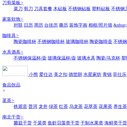
刀剪菜板
>
菜刀
剪刀
刀具套餐
木砧板
不锈钢砧板
塑料砧板
不锈钢刀
家装软饰
>
对联
日历
周历
台挂历
撕历
装饰字画
相框/照片墙
&nbs
咖啡具
>
陶瓷咖啡杯
不锈钢咖啡杯
玻璃咖啡杯
陶瓷咖啡壶
不锈钢
水具酒具
>
不锈钢保温杯/壶
玻璃保温杯/壶
玻璃水具
陶瓷/马克杯
塑
小熊
爱仕达
美之扣
德世朗
水星家纺
青锦
菲仕乐
食品饮品
>
茗茶
>
铁观音
普洱
龙井
绿茶
红茶
乌龙茶
花草茶
花果茶
养生茶
南北干货
>
菌菇干货
干菜类
鱼虾贝藻类干货
干制水果类
海鲜类干货