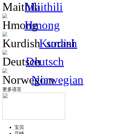
Maithili
Hmong
Kurdish
Deutsch
Norwegian
更多语言
宝贝
店铺