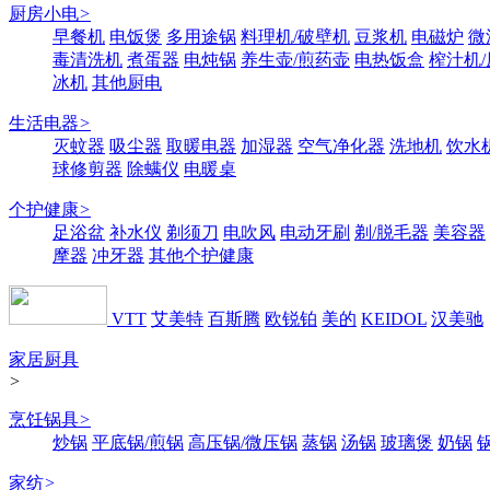
厨房小电
>
早餐机
电饭煲
多用途锅
料理机/破壁机
豆浆机
电磁炉
微
毒清洗机
煮蛋器
电炖锅
养生壶/煎药壶
电热饭盒
榨汁机
冰机
其他厨电
生活电器
>
灭蚊器
吸尘器
取暖电器
加湿器
空气净化器
洗地机
饮水
球修剪器
除螨仪
电暖桌
个护健康
>
足浴盆
补水仪
剃须刀
电吹风
电动牙刷
剃/脱毛器
美容器
摩器
冲牙器
其他个护健康
VTT
艾美特
百斯腾
欧锐铂
美的
KEIDOL
汉美驰
家居厨具
>
烹饪锅具
>
炒锅
平底锅/煎锅
高压锅/微压锅
蒸锅
汤锅
玻璃煲
奶锅
家纺
>