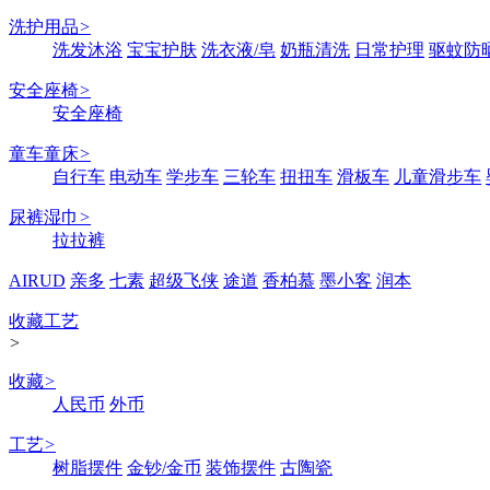
洗护用品
>
洗发沐浴
宝宝护肤
洗衣液/皂
奶瓶清洗
日常护理
驱蚊防
安全座椅
>
安全座椅
童车童床
>
自行车
电动车
学步车
三轮车
扭扭车
滑板车
儿童滑步车
尿裤湿巾
>
拉拉裤
AIRUD
亲多
七素
超级飞侠
途道
香柏慕
墨小客
润本
收藏工艺
>
收藏
>
人民币
外币
工艺
>
树脂摆件
金钞/金币
装饰摆件
古陶瓷