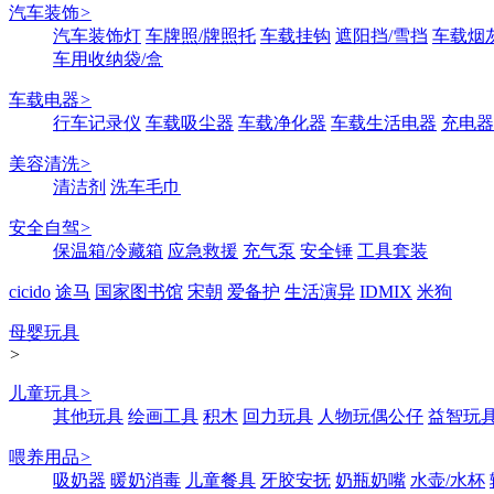
汽车装饰
>
汽车装饰灯
车牌照/牌照托
车载挂钩
遮阳挡/雪挡
车载烟
车用收纳袋/盒
车载电器
>
行车记录仪
车载吸尘器
车载净化器
车载生活电器
充电器
美容清洗
>
清洁剂
洗车毛巾
安全自驾
>
保温箱/冷藏箱
应急救援
充气泵
安全锤
工具套装
cicido
途马
国家图书馆
宋朝
爱备护
生活演异
IDMIX
米狗
母婴玩具
>
儿童玩具
>
其他玩具
绘画工具
积木
回力玩具
人物玩偶公仔
益智玩
喂养用品
>
吸奶器
暖奶消毒
儿童餐具
牙胶安抚
奶瓶奶嘴
水壶/水杯