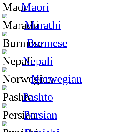
Maori
Marathi
Burmese
Nepali
Norwegian
Pashto
Persian