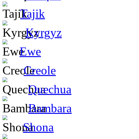
Tajik
Kyrgyz
Ewe
Creole
Quechua
Bambara
Shona