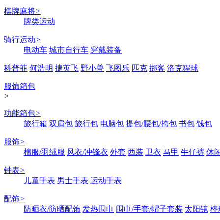
棋牌麻将
>
牌类运动
骑行运动
>
电动车
城市自行车
穿戴装备
科普菲
何浩明
捷英飞
野小兽
飞图乐
匹克
挪客
洛克猩球
服饰箱包
>
功能箱包
>
旅行箱
双肩包
旅行包
电脑包
提包/腰包/挎包
书包
钱包
服饰
>
棉服/羽绒服
风衣/冲锋衣
外套
西装
卫衣
马甲
牛仔裤
休
钟表
>
儿童手表
男士手表
运动手表
配饰
>
防晒衣/防晒配饰
发热围巾
围巾/手套/帽子套装
太阳镜
棒