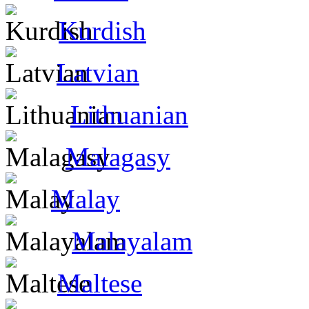
Kurdish
Latvian
Lithuanian
Malagasy
Malay
Malayalam
Maltese