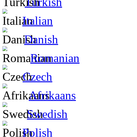
Turkish
Italian
Danish
Romanian
Czech
Afrikaans
Swedish
Polish