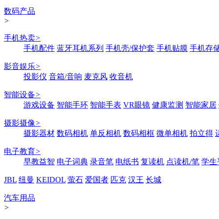
数码产品
>
手机热卖
>
手机配件
蓝牙耳机系列
手机壳/保护套
手机贴膜
手机存
影音娱乐
>
投影仪
音箱/音响
麦克风
收音机
智能设备
>
游戏设备
智能手环
智能手表
VR眼镜
健康监测
智能家居
摄影摄像
>
摄影器材
数码相机
单反相机
数码相框
微单相机
拍立得
电子教育
>
早教益智
电子词典
录音笔
电纸书
复读机
点读机/笔
学生
JBL
纽曼
KEIDOL
萤石
爱国者
匹克
汉王
长城
汽车用品
>