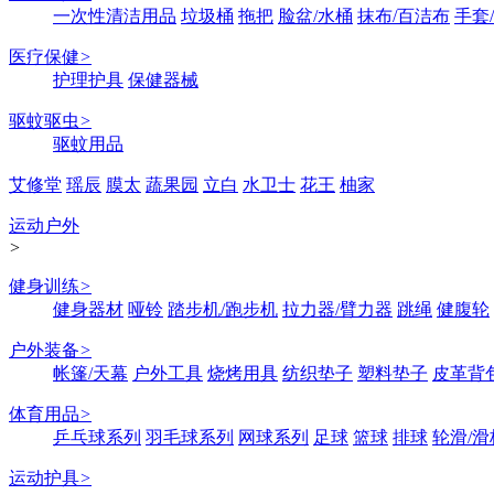
一次性清洁用品
垃圾桶
拖把
脸盆/水桶
抹布/百洁布
手套
医疗保健
>
护理护具
保健器械
驱蚊驱虫
>
驱蚊用品
艾修堂
瑶辰
膜太
蔬果园
立白
水卫士
花王
柚家
运动户外
>
健身训练
>
健身器材
哑铃
踏步机/跑步机
拉力器/臂力器
跳绳
健腹轮
户外装备
>
帐篷/天幕
户外工具
烧烤用具
纺织垫子
塑料垫子
皮革背
体育用品
>
乒乓球系列
羽毛球系列
网球系列
足球
篮球
排球
轮滑/滑
运动护具
>