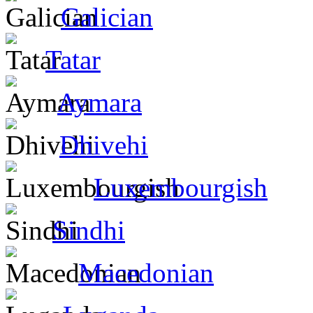
Galician
Tatar
Aymara
Dhivehi
Luxembourgish
Sindhi
Macedonian