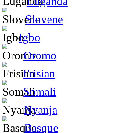
Luganda
Slovene
Igbo
Oromo
Frisian
Somali
Nyanja
Basque