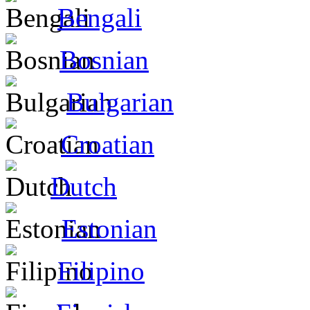
Bengali
Bosnian
Bulgarian
Croatian
Dutch
Estonian
Filipino