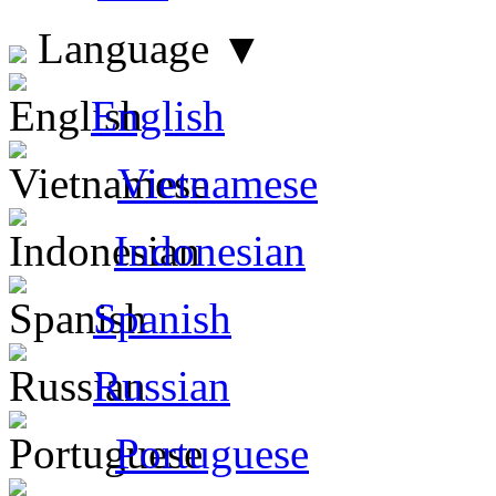
Language
▼
English
Vietnamese
Indonesian
Spanish
Russian
Portuguese