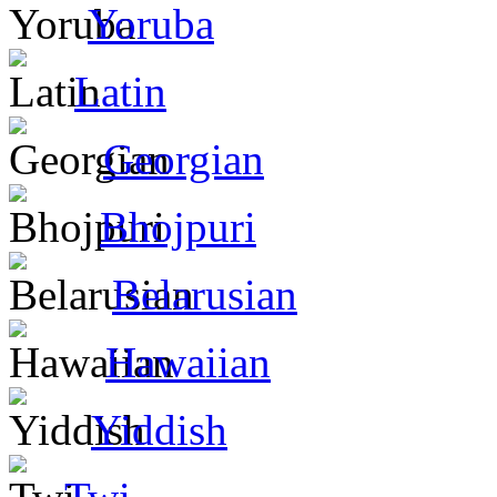
Yoruba
Latin
Georgian
Bhojpuri
Belarusian
Hawaiian
Yiddish