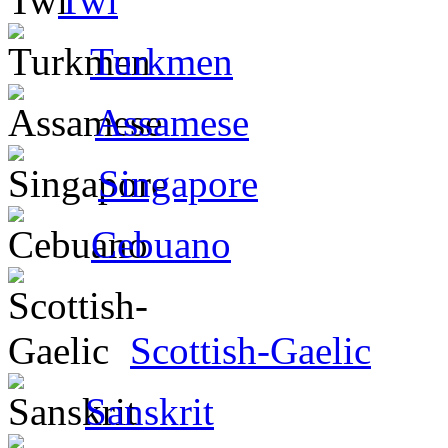
Twi
Turkmen
Assamese
Singapore
Cebuano
Scottish-Gaelic
Sanskrit