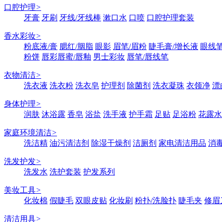
口腔护理
>
牙膏
牙刷
牙线/牙线棒
漱口水
口喷
口腔护理套装
香水彩妆
>
粉底液/膏
腮红/胭脂
眼影
眉笔/眉粉
睫毛膏/增长液
眼线笔
粉饼
唇彩唇蜜/唇釉
男士彩妆
唇笔/唇线笔
衣物清洁
>
洗衣液
洗衣粉
洗衣皂
护理剂
除菌剂
洗衣凝珠
衣领净
漂
身体护理
>
润肤
沐浴露
香皂
浴盐
洗手液
护手霜
足贴
足浴粉
花露水
家庭环境清洁
>
洗洁精
油污清洁剂
除湿干燥剂
洁厕剂
家电清洁用品
消
洗发护发
>
洗发水
洗护套装
护发系列
美妆工具
>
化妆棉
假睫毛
双眼皮贴
化妆刷
粉扑/洗脸扑
睫毛夹
修眉
清洁用具
>