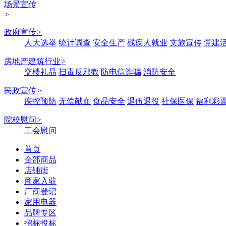
场景宣传
>
政府宣传
>
人大选举
统计调查
安全生产
残疾人就业
文旅宣传
党建
房地产建筑行业
>
交楼礼品
扫毒反邪教
防电信诈骗
消防安全
民政宣传
>
疾控预防
无偿献血
食品安全
退伍退役
社保医保
福利彩
院校慰问
>
工会慰问
首页
全部商品
店铺街
商家入驻
厂商登记
家用电器
品牌专区
招标投标