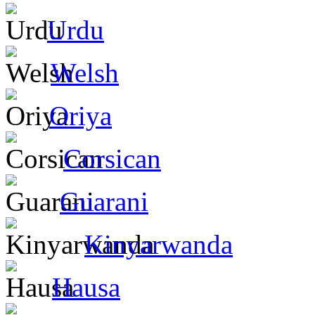
Urdu
Welsh
Oriya
Corsican
Guarani
Kinyarwanda
Hausa