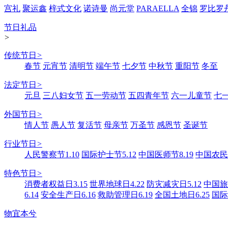
宫礼
聚运鑫
梓式文化
诺诗曼
尚元堂
PARAELLA
全锦
罗比罗
节日礼品
>
传统节日
>
春节
元宵节
清明节
端午节
七夕节
中秋节
重阳节
冬至
法定节日
>
元旦
三八妇女节
五一劳动节
五四青年节
六一儿童节
七
外国节日
>
情人节
愚人节
复活节
母亲节
万圣节
感恩节
圣诞节
行业节日
>
人民警察节1.10
国际护士节5.12
中国医师节8.19
中国农民丰
特色节日
>
消费者权益日3.15
世界地球日4.22
防灾减灾日5.12
中国旅游
6.14
安全生产日6.16
救助管理日6.19
全国土地日6.25
国际
物宜本兮