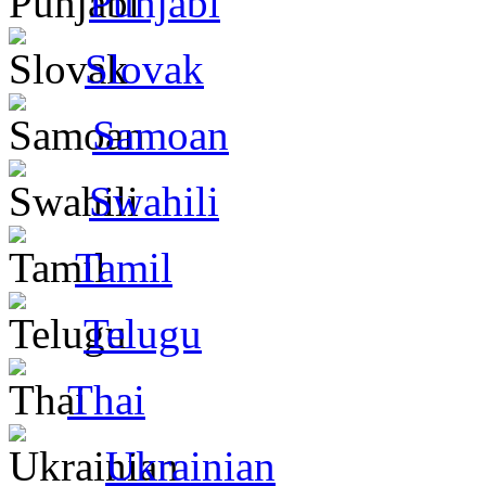
Punjabi
Slovak
Samoan
Swahili
Tamil
Telugu
Thai
Ukrainian