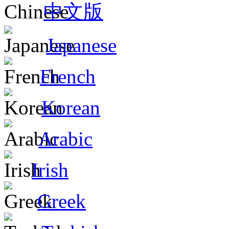
中文版
Japanese
French
Korean
Arabic
Irish
Greek