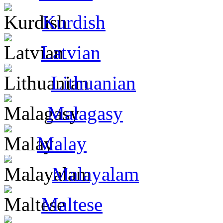
Kurdish
Latvian
Lithuanian
Malagasy
Malay
Malayalam
Maltese