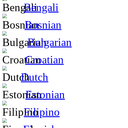
Bengali
Bosnian
Bulgarian
Croatian
Dutch
Estonian
Filipino