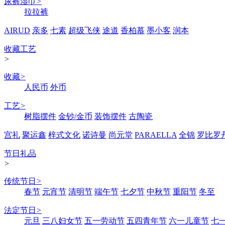
尿裤湿巾
>
拉拉裤
AIRUD
亲多
七素
超级飞侠
途道
香柏慕
墨小客
润本
收藏工艺
>
收藏
>
人民币
外币
工艺
>
树脂摆件
金钞/金币
装饰摆件
古陶瓷
宫礼
聚运鑫
梓式文化
诺诗曼
尚元堂
PARAELLA
全锦
罗比罗
节日礼品
>
传统节日
>
春节
元宵节
清明节
端午节
七夕节
中秋节
重阳节
冬至
法定节日
>
元旦
三八妇女节
五一劳动节
五四青年节
六一儿童节
七