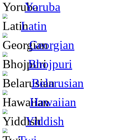
Yoruba
Latin
Georgian
Bhojpuri
Belarusian
Hawaiian
Yiddish