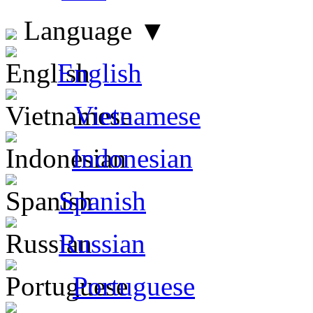
Language
▼
English
Vietnamese
Indonesian
Spanish
Russian
Portuguese