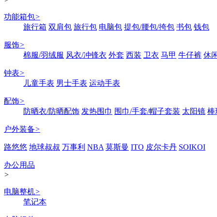
功能箱包
>
旅行箱
双肩包
旅行包
电脑包
提包/腰包/挎包
书包
钱包
服饰
>
棉服/羽绒服
风衣/冲锋衣
外套
西装
卫衣
马甲
牛仔裤
休
钟表
>
儿童手表
男士手表
运动手表
配饰
>
防晒衣/防晒配饰
发热围巾
围巾/手套/帽子套装
太阳镜
棒
户外装备
>
路悠悠
地球叔叔
万事利
NBA
莫斯曼
ITO
皮尔卡丹
SOIKOI
办公用品
>
电脑整机
>
笔记本