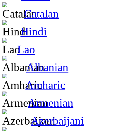
Catalan
Hindi
Lao
Albanian
Amharic
Armenian
Azerbaijani