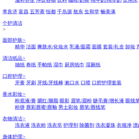
滋补养生
冲饮谷物
饮料
咖啡/奶茶
纯牛奶/纯羊奶
饮用水
李良济
富昌
五芳斋
恒都
千岛源
敖东
生和堂
畅美满
个护清洁
>
面部护肤
>
精华
洁面
爽肤水/化妆水
乳液/面霜
面膜
套装/礼盒
卸妆
清洁纸品
>
抽纸
卷纸
手帕纸
湿巾
厨房纸巾
湿厕纸
口腔护理
>
牙膏
牙刷
牙线/牙线棒
漱口水
口喷
口腔护理套装
香水彩妆
>
粉底液/膏
腮红/胭脂
眼影
眉笔/眉粉
睫毛膏/增长液
眼线笔
粉饼
唇彩唇蜜/唇釉
男士彩妆
唇笔/唇线笔
衣物清洁
>
洗衣液
洗衣粉
洗衣皂
护理剂
除菌剂
洗衣凝珠
衣领净
漂
身体护理
>