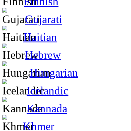
Finnish
Gujarati
Haitian
Hebrew
Hungarian
Icelandic
Kannada
Khmer