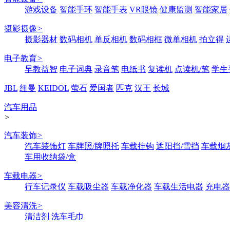
游戏设备
智能手环
智能手表
VR眼镜
健康监测
智能家居
摄影摄像
>
摄影器材
数码相机
单反相机
数码相框
微单相机
拍立得
电子教育
>
早教益智
电子词典
录音笔
电纸书
复读机
点读机/笔
学生
JBL
纽曼
KEIDOL
萤石
爱国者
匹克
汉王
长城
汽车用品
>
汽车装饰
>
汽车装饰灯
车牌照/牌照托
车载挂钩
遮阳挡/雪挡
车载烟
车用收纳袋/盒
车载电器
>
行车记录仪
车载吸尘器
车载净化器
车载生活电器
充电器
美容清洗
>
清洁剂
洗车毛巾