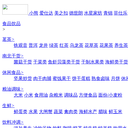
小熊
爱仕达
美之扣
德世朗
水星家纺
青锦
菲仕乐
食品饮品
>
茗茶
>
铁观音
普洱
龙井
绿茶
红茶
乌龙茶
花草茶
花果茶
养生茶
南北干货
>
菌菇干货
干菜类
鱼虾贝藻类干货
干制水果类
海鲜类干货
休闲食品
>
坚果炒货
肉干肉脯
蜜饯果干
饼干蛋糕
熟食卤味
月饼
休
粮油调味
>
大米
小米
食用油
杂粮米
调味品
方便食品
面份/小麦粉
生鲜
>
鲜蛋类
水果
大闸蟹
蔬菜
禽肉类
海鲜水产
腊味
鲜玉米
饮料冲调
>