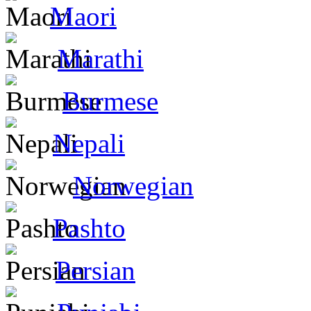
Maori
Marathi
Burmese
Nepali
Norwegian
Pashto
Persian