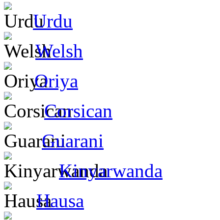
Urdu
Welsh
Oriya
Corsican
Guarani
Kinyarwanda
Hausa