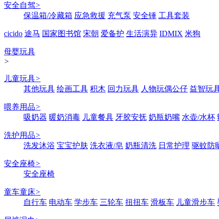
安全自驾
>
保温箱/冷藏箱
应急救援
充气泵
安全锤
工具套装
cicido
途马
国家图书馆
宋朝
爱备护
生活演异
IDMIX
米狗
母婴玩具
>
儿童玩具
>
其他玩具
绘画工具
积木
回力玩具
人物玩偶公仔
益智玩
喂养用品
>
吸奶器
暖奶消毒
儿童餐具
牙胶安抚
奶瓶奶嘴
水壶/水杯
洗护用品
>
洗发沐浴
宝宝护肤
洗衣液/皂
奶瓶清洗
日常护理
驱蚊防
安全座椅
>
安全座椅
童车童床
>
自行车
电动车
学步车
三轮车
扭扭车
滑板车
儿童滑步车