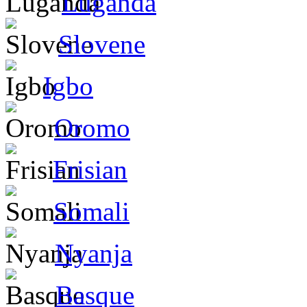
Luganda
Slovene
Igbo
Oromo
Frisian
Somali
Nyanja
Basque