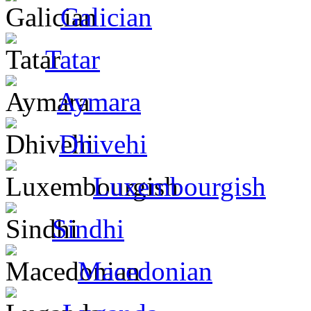
Galician
Tatar
Aymara
Dhivehi
Luxembourgish
Sindhi
Macedonian