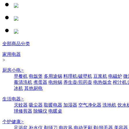
全部商品分类
家用电器
>
厨房小电
>
早餐机
电饭煲
多用途锅
料理机/破壁机
豆浆机
电磁炉
微
毒清洗机
煮蛋器
电炖锅
养生壶/煎药壶
电热饭盒
榨汁机
冰机
其他厨电
生活电器
>
灭蚊器
吸尘器
取暖电器
加湿器
空气净化器
洗地机
饮水
球修剪器
除螨仪
电暖桌
个护健康
>
足浴盆
补水仪
剃须刀
电吹风
电动牙刷
剃/脱毛器
美容器