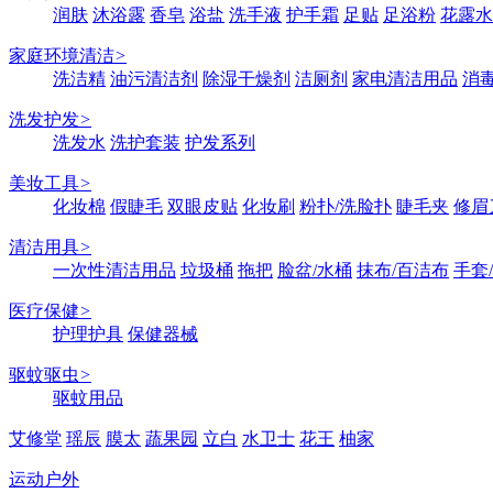
润肤
沐浴露
香皂
浴盐
洗手液
护手霜
足贴
足浴粉
花露水
家庭环境清洁
>
洗洁精
油污清洁剂
除湿干燥剂
洁厕剂
家电清洁用品
消
洗发护发
>
洗发水
洗护套装
护发系列
美妆工具
>
化妆棉
假睫毛
双眼皮贴
化妆刷
粉扑/洗脸扑
睫毛夹
修眉
清洁用具
>
一次性清洁用品
垃圾桶
拖把
脸盆/水桶
抹布/百洁布
手套
医疗保健
>
护理护具
保健器械
驱蚊驱虫
>
驱蚊用品
艾修堂
瑶辰
膜太
蔬果园
立白
水卫士
花王
柚家
运动户外