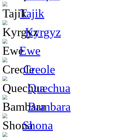
Tajik
Kyrgyz
Ewe
Creole
Quechua
Bambara
Shona