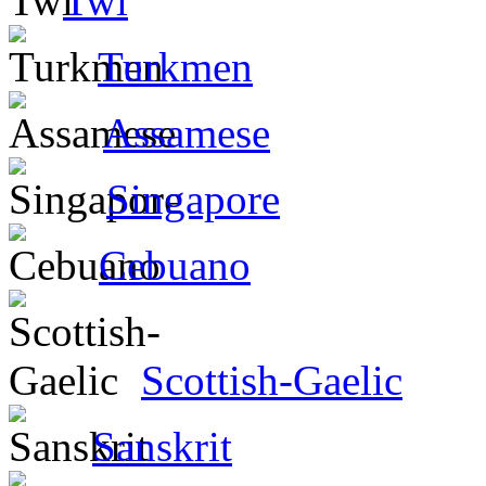
Twi
Turkmen
Assamese
Singapore
Cebuano
Scottish-Gaelic
Sanskrit