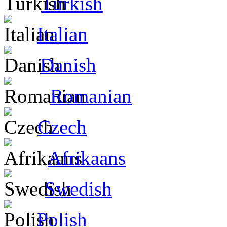
Turkish
Italian
Danish
Romanian
Czech
Afrikaans
Swedish
Polish