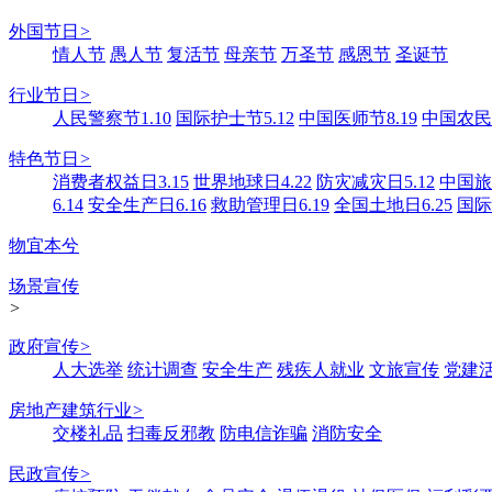
外国节日
>
情人节
愚人节
复活节
母亲节
万圣节
感恩节
圣诞节
行业节日
>
人民警察节1.10
国际护士节5.12
中国医师节8.19
中国农民丰
特色节日
>
消费者权益日3.15
世界地球日4.22
防灾减灾日5.12
中国旅游
6.14
安全生产日6.16
救助管理日6.19
全国土地日6.25
国际
物宜本兮
场景宣传
>
政府宣传
>
人大选举
统计调查
安全生产
残疾人就业
文旅宣传
党建
房地产建筑行业
>
交楼礼品
扫毒反邪教
防电信诈骗
消防安全
民政宣传
>