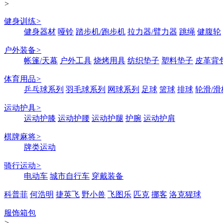
>
健身训练
>
健身器材
哑铃
踏步机/跑步机
拉力器/臂力器
跳绳
健腹轮
户外装备
>
帐篷/天幕
户外工具
烧烤用具
纺织垫子
塑料垫子
皮革背
体育用品
>
乒乓球系列
羽毛球系列
网球系列
足球
篮球
排球
轮滑/滑
运动护具
>
运动护膝
运动护腰
运动护腿
护腕
运动护肩
棋牌麻将
>
牌类运动
骑行运动
>
电动车
城市自行车
穿戴装备
科普菲
何浩明
捷英飞
野小兽
飞图乐
匹克
挪客
洛克猩球
服饰箱包
>