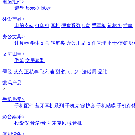
电脑组件
>
键盘
显示器
鼠标
外设产品
>
电脑支架
打印机
耳机
硬盘系列
U盘
手写板
鼠标垫
插座
办公文具
>
计算器
学生文具
钢笔类
办公用品
文件管理
本册/便签
财
文房四宝
>
毛笔
文房套装
墨径
派克
正私享
飞利浦
甜蜜点
北斗
法诺厨
品胜
数码产品
>
手机热卖
>
手机配件
蓝牙耳机系列
手机壳/保护套
手机贴膜
手机存
影音娱乐
>
投影仪
音箱/音响
麦克风
收音机
智能设备
>