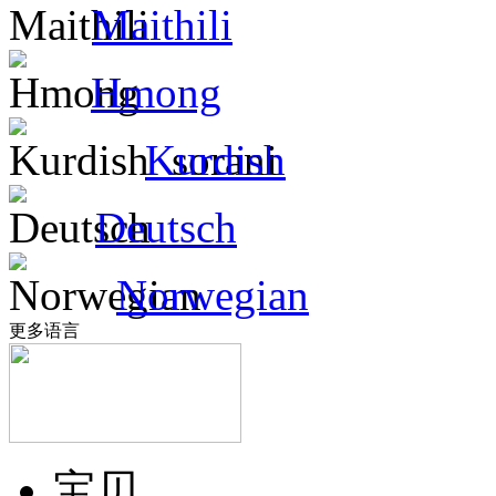
Maithili
Hmong
Kurdish
Deutsch
Norwegian
更多语言
宝贝