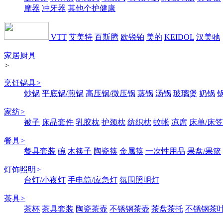
摩器
冲牙器
其他个护健康
VTT
艾美特
百斯腾
欧锐铂
美的
KEIDOL
汉美驰
家居厨具
>
烹饪锅具
>
炒锅
平底锅/煎锅
高压锅/微压锅
蒸锅
汤锅
玻璃煲
奶锅
家纺
>
被子
床品套件
乳胶枕
护颈枕
纺织枕
蚊帐
凉席
床单/床笠
餐具
>
餐具套装
碗
木筷子
陶瓷筷
金属筷
一次性用品
果盘/果篮
灯饰照明
>
台灯/小夜灯
手电筒/应急灯
氛围照明灯
茶具
>
茶杯
茶具套装
陶瓷茶壶
不锈钢茶壶
茶盘茶托
不锈钢茶