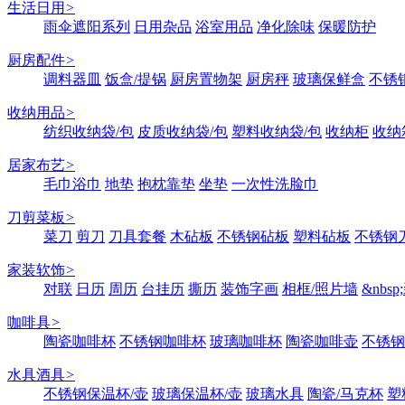
生活日用
>
雨伞遮阳系列
日用杂品
浴室用品
净化除味
保暖防护
厨房配件
>
调料器皿
饭盒/提锅
厨房置物架
厨房秤
玻璃保鲜盒
不锈
收纳用品
>
纺织收纳袋/包
皮质收纳袋/包
塑料收纳袋/包
收纳柜
收纳
居家布艺
>
毛巾浴巾
地垫
抱枕靠垫
坐垫
一次性洗脸巾
刀剪菜板
>
菜刀
剪刀
刀具套餐
木砧板
不锈钢砧板
塑料砧板
不锈钢刀
家装软饰
>
对联
日历
周历
台挂历
撕历
装饰字画
相框/照片墙
&nbs
咖啡具
>
陶瓷咖啡杯
不锈钢咖啡杯
玻璃咖啡杯
陶瓷咖啡壶
不锈钢
水具酒具
>
不锈钢保温杯/壶
玻璃保温杯/壶
玻璃水具
陶瓷/马克杯
塑