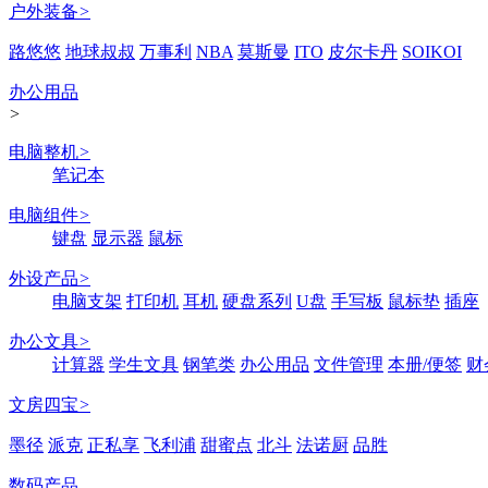
户外装备
>
路悠悠
地球叔叔
万事利
NBA
莫斯曼
ITO
皮尔卡丹
SOIKOI
办公用品
>
电脑整机
>
笔记本
电脑组件
>
键盘
显示器
鼠标
外设产品
>
电脑支架
打印机
耳机
硬盘系列
U盘
手写板
鼠标垫
插座
办公文具
>
计算器
学生文具
钢笔类
办公用品
文件管理
本册/便签
财
文房四宝
>
墨径
派克
正私享
飞利浦
甜蜜点
北斗
法诺厨
品胜
数码产品