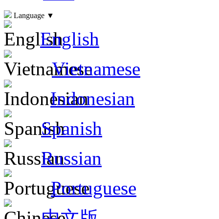
Language
▼
English
Vietnamese
Indonesian
Spanish
Russian
Portuguese
中文版