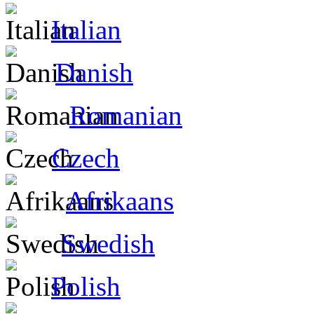
Italian
Danish
Romanian
Czech
Afrikaans
Swedish
Polish