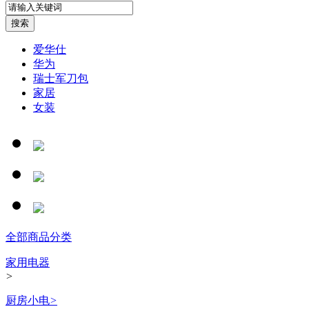
爱华仕
华为
瑞士军刀包
家居
女装
全部商品分类
家用电器
>
厨房小电
>