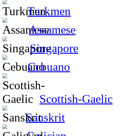
Turkmen
Assamese
Singapore
Cebuano
Scottish-Gaelic
Sanskrit
Galician