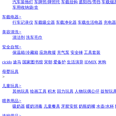
汽车装饰灯
车牌照/牌照托
车载挂钩
遮阳挡/雪挡
车载烟
车用收纳袋/盒
车载电器
>
行车记录仪
车载吸尘器
车载净化器
车载生活电器
充电器
美容清洗
>
清洁剂
洗车毛巾
安全自驾
>
保温箱/冷藏箱
应急救援
充气泵
安全锤
工具套装
cicido
途马
国家图书馆
宋朝
爱备护
生活演异
IDMIX
米狗
母婴玩具
>
儿童玩具
>
其他玩具
绘画工具
积木
回力玩具
人物玩偶公仔
益智玩
喂养用品
>
吸奶器
暖奶消毒
儿童餐具
牙胶安抚
奶瓶奶嘴
水壶/水杯
洗护用品
>