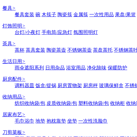
餐具
>
餐具套装
碗
木筷子
陶瓷筷
金属筷
一次性用品
果盘/果篮
灯饰照明
>
台灯/小夜灯
手电筒/应急灯
氛围照明灯
茶具
>
茶杯
茶具套装
陶瓷茶壶
不锈钢茶壶
茶盘茶托
不锈钢茶
生活日用
>
雨伞遮阳系列
日用杂品
浴室用品
净化除味
保暖防护
厨房配件
>
调料器皿
饭盒/提锅
厨房置物架
厨房秤
玻璃保鲜盒
不锈
收纳用品
>
纺织收纳袋/包
皮质收纳袋/包
塑料收纳袋/包
收纳柜
收纳
居家布艺
>
毛巾浴巾
地垫
抱枕靠垫
坐垫
一次性洗脸巾
刀剪菜板
>