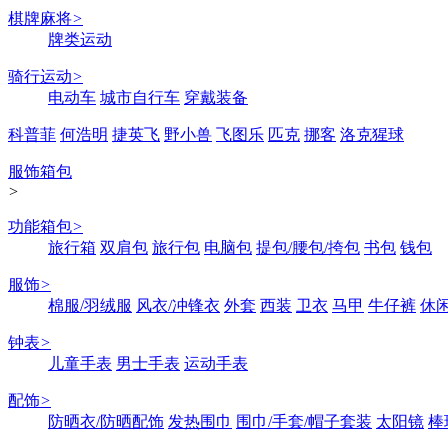
棋牌麻将
>
牌类运动
骑行运动
>
电动车
城市自行车
穿戴装备
科普菲
何浩明
捷英飞
野小兽
飞图乐
匹克
挪客
洛克猩球
服饰箱包
>
功能箱包
>
旅行箱
双肩包
旅行包
电脑包
提包/腰包/挎包
书包
钱包
服饰
>
棉服/羽绒服
风衣/冲锋衣
外套
西装
卫衣
马甲
牛仔裤
休
钟表
>
儿童手表
男士手表
运动手表
配饰
>
防晒衣/防晒配饰
发热围巾
围巾/手套/帽子套装
太阳镜
棒