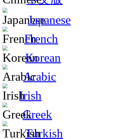
Japanese
French
Korean
Arabic
Irish
Greek
Turkish