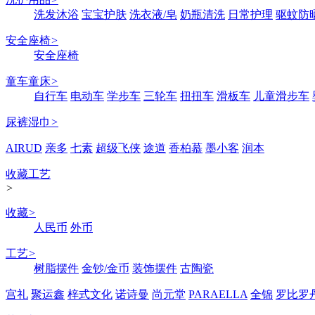
洗发沐浴
宝宝护肤
洗衣液/皂
奶瓶清洗
日常护理
驱蚊防
安全座椅
>
安全座椅
童车童床
>
自行车
电动车
学步车
三轮车
扭扭车
滑板车
儿童滑步车
尿裤湿巾
>
AIRUD
亲多
七素
超级飞侠
途道
香柏慕
墨小客
润本
收藏工艺
>
收藏
>
人民币
外币
工艺
>
树脂摆件
金钞/金币
装饰摆件
古陶瓷
宫礼
聚运鑫
梓式文化
诺诗曼
尚元堂
PARAELLA
全锦
罗比罗