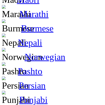
Marathi
Burmese
Nepali
Norwegian
Pashto
Persian
Punjabi