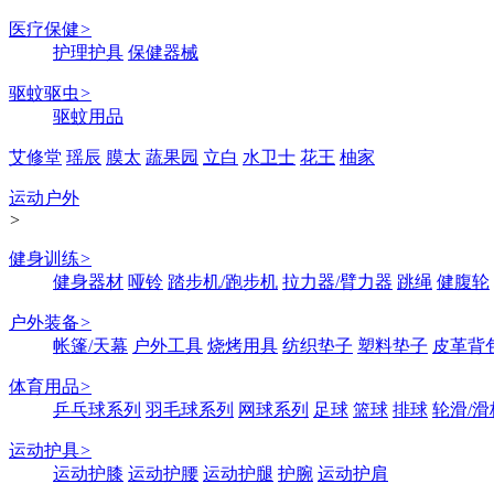
医疗保健
>
护理护具
保健器械
驱蚊驱虫
>
驱蚊用品
艾修堂
瑶辰
膜太
蔬果园
立白
水卫士
花王
柚家
运动户外
>
健身训练
>
健身器材
哑铃
踏步机/跑步机
拉力器/臂力器
跳绳
健腹轮
户外装备
>
帐篷/天幕
户外工具
烧烤用具
纺织垫子
塑料垫子
皮革背
体育用品
>
乒乓球系列
羽毛球系列
网球系列
足球
篮球
排球
轮滑/滑
运动护具
>
运动护膝
运动护腰
运动护腿
护腕
运动护肩