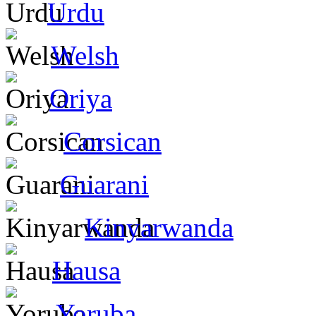
Urdu
Welsh
Oriya
Corsican
Guarani
Kinyarwanda
Hausa
Yoruba