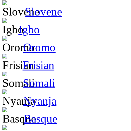
Slovene
Igbo
Oromo
Frisian
Somali
Nyanja
Basque