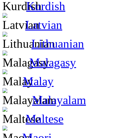
Kurdish
Latvian
Lithuanian
Malagasy
Malay
Malayalam
Maltese
Maori