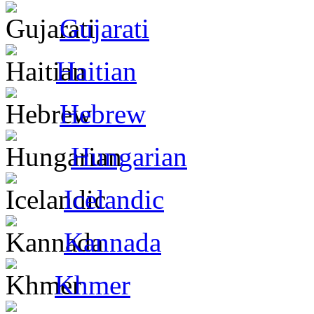
Gujarati
Haitian
Hebrew
Hungarian
Icelandic
Kannada
Khmer