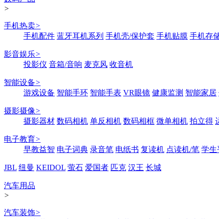
>
手机热卖
>
手机配件
蓝牙耳机系列
手机壳/保护套
手机贴膜
手机存
影音娱乐
>
投影仪
音箱/音响
麦克风
收音机
智能设备
>
游戏设备
智能手环
智能手表
VR眼镜
健康监测
智能家居
摄影摄像
>
摄影器材
数码相机
单反相机
数码相框
微单相机
拍立得
电子教育
>
早教益智
电子词典
录音笔
电纸书
复读机
点读机/笔
学生
JBL
纽曼
KEIDOL
萤石
爱国者
匹克
汉王
长城
汽车用品
>
汽车装饰
>