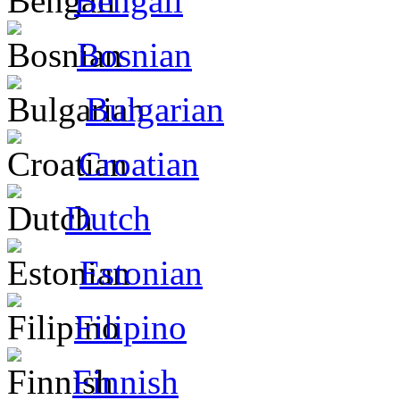
Bengali
Bosnian
Bulgarian
Croatian
Dutch
Estonian
Filipino
Finnish