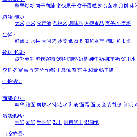
坚果炒货
肉干肉脯
蜜饯果干
饼干蛋糕
熟食卤味
月饼
休
粮油调味
>
大米
小米
食用油
杂粮米
调味品
方便食品
面份/小麦粉
生鲜
>
鲜蛋类
水果
大闸蟹
蔬菜
禽肉类
海鲜水产
腊味
鲜玉米
饮料冲调
>
滋补养生
冲饮谷物
饮料
咖啡/奶茶
纯牛奶/纯羊奶
饮用水
李良济
富昌
五芳斋
恒都
千岛源
敖东
生和堂
畅美满
个护清洁
>
面部护肤
>
精华
洁面
爽肤水/化妆水
乳液/面霜
面膜
套装/礼盒
卸妆
清洁纸品
>
抽纸
卷纸
手帕纸
湿巾
厨房纸巾
湿厕纸
口腔护理
>