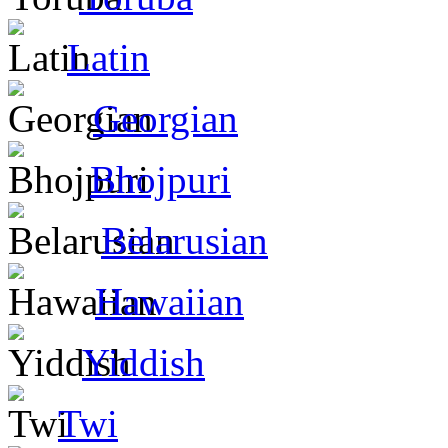
Latin
Georgian
Bhojpuri
Belarusian
Hawaiian
Yiddish
Twi