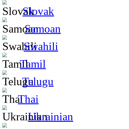
Slovak
Samoan
Swahili
Tamil
Telugu
Thai
Ukrainian