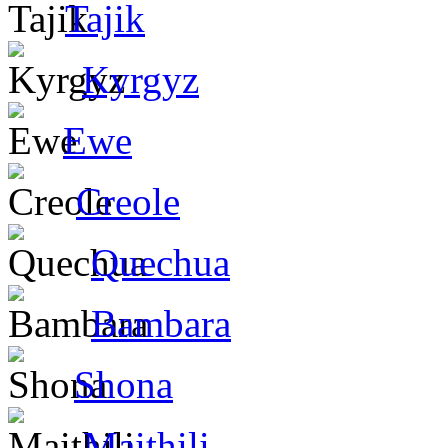
Tajik
Kyrgyz
Ewe
Creole
Quechua
Bambara
Shona
Maithili