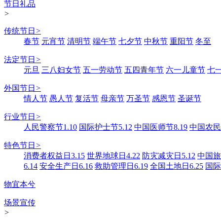
节日礼品
>
传统节日
>
春节
元宵节
清明节
端午节
七夕节
中秋节
重阳节
冬至
法定节日
>
元旦
三八妇女节
五一劳动节
五四青年节
六一儿童节
七
外国节日
>
情人节
愚人节
复活节
母亲节
万圣节
感恩节
圣诞节
行业节日
>
人民警察节1.10
国际护士节5.12
中国医师节8.19
中国农民丰
特色节日
>
消费者权益日3.15
世界地球日4.22
防灾减灾日5.12
中国旅游
6.14
安全生产日6.16
救助管理日6.19
全国土地日6.25
国际
物宜本兮
场景宣传
>