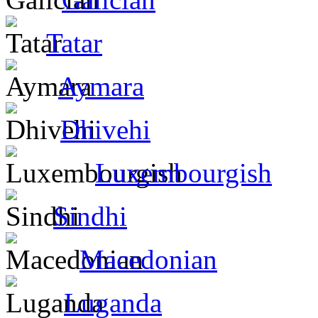
Tatar
Aymara
Dhivehi
Luxembourgish
Sindhi
Macedonian
Luganda