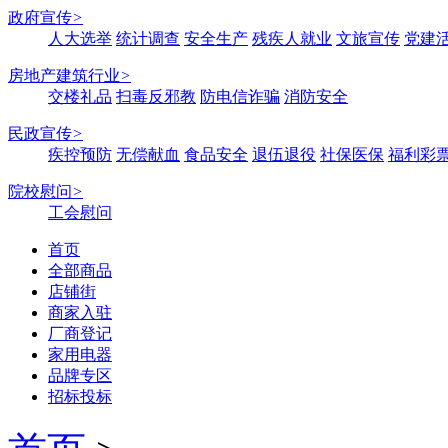
政府宣传
>
人大选举
统计调查
安全生产
残疾人就业
文旅宣传
党建
房地产建筑行业
>
交楼礼品
扫毒反邪教
防电信诈骗
消防安全
民政宣传
>
疾控预防
无偿献血
食品安全
退伍退役
社保医保
福利彩
院校慰问
>
工会慰问
首页
全部商品
店铺街
商家入驻
厂商登记
家用电器
品牌专区
招标投标