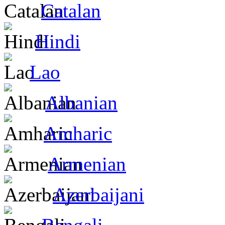
Catalan
Hindi
Lao
Albanian
Amharic
Armenian
Azerbaijani