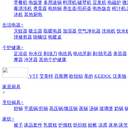
早餐机
电饭煲
多用途锅
料理机/破壁机
豆浆机
电磁炉
微
毒清洗机
煮蛋器
电炖锅
养生壶/煎药壶
电热饭盒
榨汁机
冰机
其他厨电
生活电器
>
灭蚊器
吸尘器
取暖电器
加湿器
空气净化器
洗地机
饮水
球修剪器
除螨仪
电暖桌
个护健康
>
足浴盆
补水仪
剃须刀
电吹风
电动牙刷
剃/脱毛器
美容器
摩器
冲牙器
其他个护健康
VTT
艾美特
百斯腾
欧锐铂
美的
KEIDOL
汉美驰
家居厨具
>
烹饪锅具
>
炒锅
平底锅/煎锅
高压锅/微压锅
蒸锅
汤锅
玻璃煲
奶锅
家纺
>
被子
床品套件
乳胶枕
护颈枕
纺织枕
蚊帐
凉席
床单/床笠