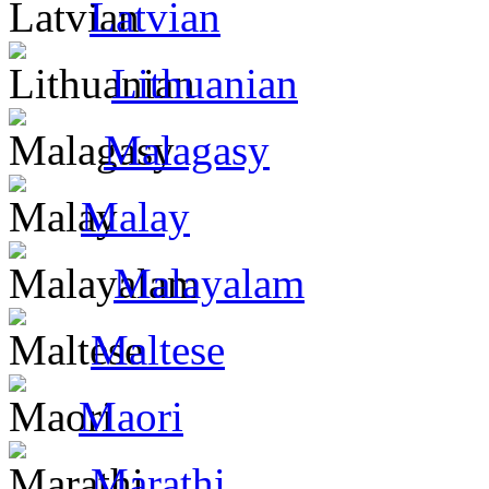
Latvian
Lithuanian
Malagasy
Malay
Malayalam
Maltese
Maori
Marathi