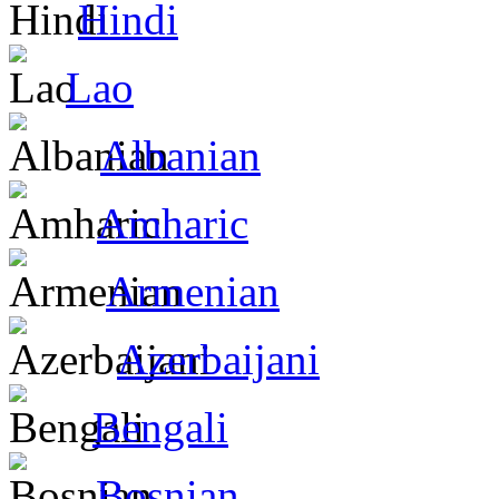
Hindi
Lao
Albanian
Amharic
Armenian
Azerbaijani
Bengali
Bosnian