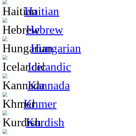
Haitian
Hebrew
Hungarian
Icelandic
Kannada
Khmer
Kurdish