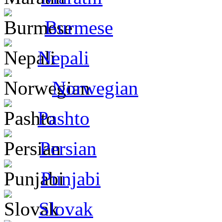
Burmese
Nepali
Norwegian
Pashto
Persian
Punjabi
Slovak