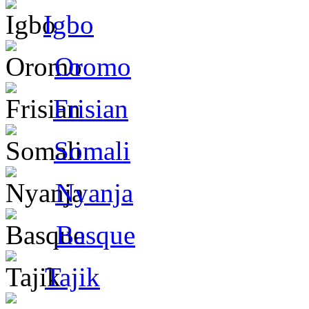
Igbo
Oromo
Frisian
Somali
Nyanja
Basque
Tajik