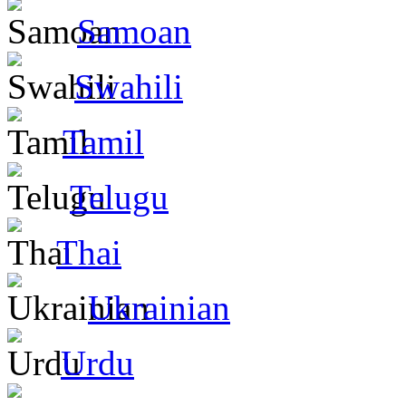
Samoan
Swahili
Tamil
Telugu
Thai
Ukrainian
Urdu