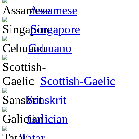
Assamese
Singapore
Cebuano
Scottish-Gaelic
Sanskrit
Galician
Tatar