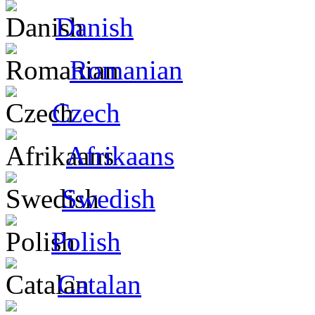
Danish
Romanian
Czech
Afrikaans
Swedish
Polish
Catalan