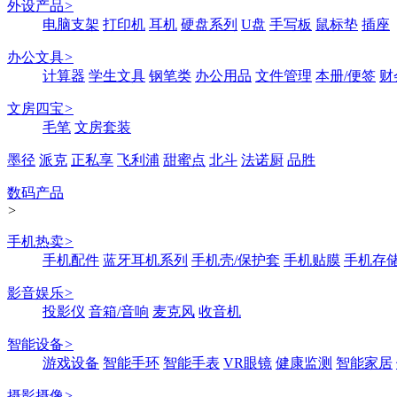
外设产品
>
电脑支架
打印机
耳机
硬盘系列
U盘
手写板
鼠标垫
插座
办公文具
>
计算器
学生文具
钢笔类
办公用品
文件管理
本册/便签
财
文房四宝
>
毛笔
文房套装
墨径
派克
正私享
飞利浦
甜蜜点
北斗
法诺厨
品胜
数码产品
>
手机热卖
>
手机配件
蓝牙耳机系列
手机壳/保护套
手机贴膜
手机存
影音娱乐
>
投影仪
音箱/音响
麦克风
收音机
智能设备
>
游戏设备
智能手环
智能手表
VR眼镜
健康监测
智能家居
摄影摄像
>