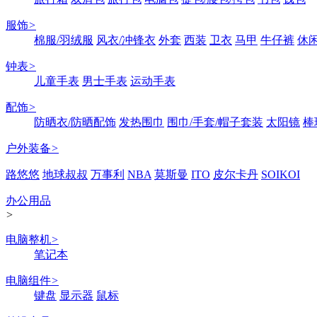
服饰
>
棉服/羽绒服
风衣/冲锋衣
外套
西装
卫衣
马甲
牛仔裤
休
钟表
>
儿童手表
男士手表
运动手表
配饰
>
防晒衣/防晒配饰
发热围巾
围巾/手套/帽子套装
太阳镜
棒
户外装备
>
路悠悠
地球叔叔
万事利
NBA
莫斯曼
ITO
皮尔卡丹
SOIKOI
办公用品
>
电脑整机
>
笔记本
电脑组件
>
键盘
显示器
鼠标