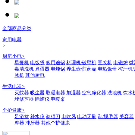
全部商品分类
家用电器
>
厨房小电
>
早餐机
电饭煲
多用途锅
料理机/破壁机
豆浆机
电磁炉
微
毒清洗机
煮蛋器
电炖锅
养生壶/煎药壶
电热饭盒
榨汁机
冰机
其他厨电
生活电器
>
灭蚊器
吸尘器
取暖电器
加湿器
空气净化器
洗地机
饮水
球修剪器
除螨仪
电暖桌
个护健康
>
足浴盆
补水仪
剃须刀
电吹风
电动牙刷
剃/脱毛器
美容器
摩器
冲牙器
其他个护健康