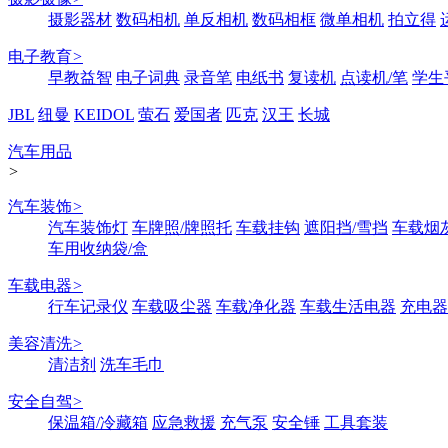
摄影器材
数码相机
单反相机
数码相框
微单相机
拍立得
电子教育
>
早教益智
电子词典
录音笔
电纸书
复读机
点读机/笔
学生
JBL
纽曼
KEIDOL
萤石
爱国者
匹克
汉王
长城
汽车用品
>
汽车装饰
>
汽车装饰灯
车牌照/牌照托
车载挂钩
遮阳挡/雪挡
车载烟
车用收纳袋/盒
车载电器
>
行车记录仪
车载吸尘器
车载净化器
车载生活电器
充电器
美容清洗
>
清洁剂
洗车毛巾
安全自驾
>
保温箱/冷藏箱
应急救援
充气泵
安全锤
工具套装