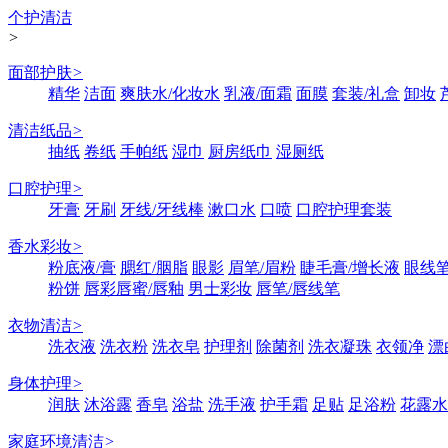
个护清洁
>
面部护肤
>
精华
洁面
爽肤水/化妆水
乳液/面霜
面膜
套装/礼盒
卸妆
清洁纸品
>
抽纸
卷纸
手帕纸
湿巾
厨房纸巾
湿厕纸
口腔护理
>
牙膏
牙刷
牙线/牙线棒
漱口水
口喷
口腔护理套装
香水彩妆
>
粉底液/膏
腮红/胭脂
眼影
眉笔/眉粉
睫毛膏/增长液
眼线笔
粉饼
唇彩唇蜜/唇釉
男士彩妆
唇笔/唇线笔
衣物清洁
>
洗衣液
洗衣粉
洗衣皂
护理剂
除菌剂
洗衣凝珠
衣领净
漂
身体护理
>
润肤
沐浴露
香皂
浴盐
洗手液
护手霜
足贴
足浴粉
花露水
家庭环境清洁
>