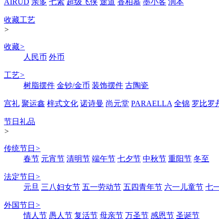
AIRUD
亲多
七素
超级飞侠
途道
香柏慕
墨小客
润本
收藏工艺
>
收藏
>
人民币
外币
工艺
>
树脂摆件
金钞/金币
装饰摆件
古陶瓷
宫礼
聚运鑫
梓式文化
诺诗曼
尚元堂
PARAELLA
全锦
罗比罗
节日礼品
>
传统节日
>
春节
元宵节
清明节
端午节
七夕节
中秋节
重阳节
冬至
法定节日
>
元旦
三八妇女节
五一劳动节
五四青年节
六一儿童节
七
外国节日
>
情人节
愚人节
复活节
母亲节
万圣节
感恩节
圣诞节