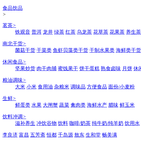
食品饮品
>
茗茶
>
铁观音
普洱
龙井
绿茶
红茶
乌龙茶
花草茶
花果茶
养生茶
南北干货
>
菌菇干货
干菜类
鱼虾贝藻类干货
干制水果类
海鲜类干货
休闲食品
>
坚果炒货
肉干肉脯
蜜饯果干
饼干蛋糕
熟食卤味
月饼
休
粮油调味
>
大米
小米
食用油
杂粮米
调味品
方便食品
面份/小麦粉
生鲜
>
鲜蛋类
水果
大闸蟹
蔬菜
禽肉类
海鲜水产
腊味
鲜玉米
饮料冲调
>
滋补养生
冲饮谷物
饮料
咖啡/奶茶
纯牛奶/纯羊奶
饮用水
李良济
富昌
五芳斋
恒都
千岛源
敖东
生和堂
畅美满