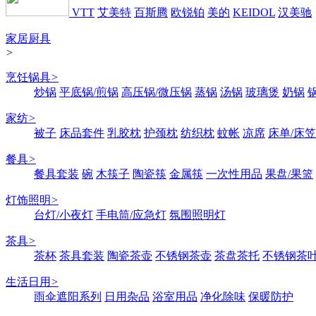
VTT
艾美特
百斯腾
欧锐铂
美的
KEIDOL
汉美驰
家居厨具
>
烹饪锅具
>
炒锅
平底锅/煎锅
高压锅/微压锅
蒸锅
汤锅
玻璃煲
奶锅
家纺
>
被子
床品套件
乳胶枕
护颈枕
纺织枕
蚊帐
凉席
床单/床笠
餐具
>
餐具套装
碗
木筷子
陶瓷筷
金属筷
一次性用品
果盘/果篮
灯饰照明
>
台灯/小夜灯
手电筒/应急灯
氛围照明灯
茶具
>
茶杯
茶具套装
陶瓷茶壶
不锈钢茶壶
茶盘茶托
不锈钢茶
生活日用
>
雨伞遮阳系列
日用杂品
浴室用品
净化除味
保暖防护