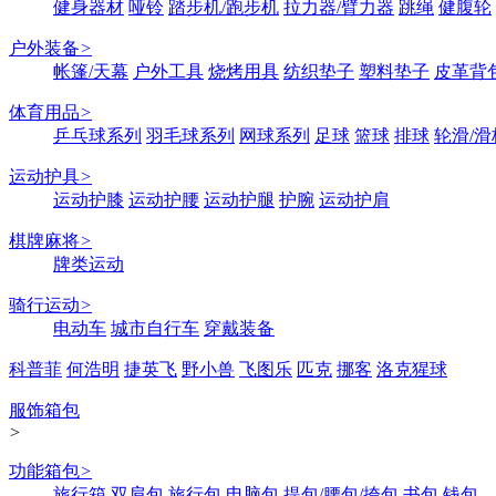
健身器材
哑铃
踏步机/跑步机
拉力器/臂力器
跳绳
健腹轮
户外装备
>
帐篷/天幕
户外工具
烧烤用具
纺织垫子
塑料垫子
皮革背
体育用品
>
乒乓球系列
羽毛球系列
网球系列
足球
篮球
排球
轮滑/滑
运动护具
>
运动护膝
运动护腰
运动护腿
护腕
运动护肩
棋牌麻将
>
牌类运动
骑行运动
>
电动车
城市自行车
穿戴装备
科普菲
何浩明
捷英飞
野小兽
飞图乐
匹克
挪客
洛克猩球
服饰箱包
>
功能箱包
>
旅行箱
双肩包
旅行包
电脑包
提包/腰包/挎包
书包
钱包