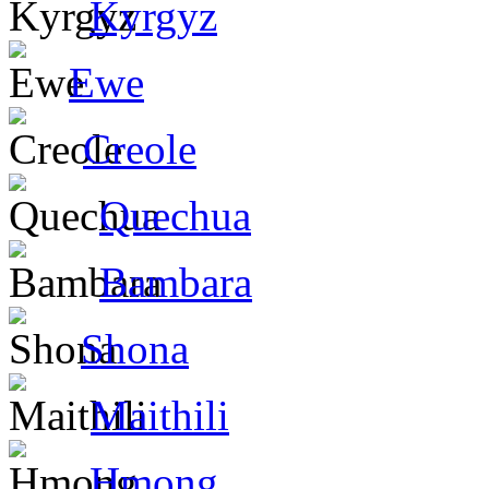
Kyrgyz
Ewe
Creole
Quechua
Bambara
Shona
Maithili
Hmong