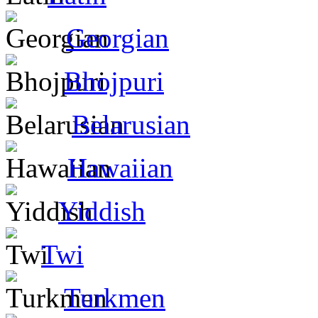
Georgian
Bhojpuri
Belarusian
Hawaiian
Yiddish
Twi
Turkmen