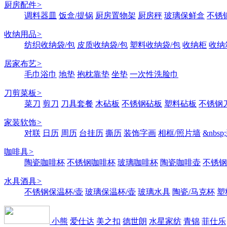
厨房配件
>
调料器皿
饭盒/提锅
厨房置物架
厨房秤
玻璃保鲜盒
不锈
收纳用品
>
纺织收纳袋/包
皮质收纳袋/包
塑料收纳袋/包
收纳柜
收纳
居家布艺
>
毛巾浴巾
地垫
抱枕靠垫
坐垫
一次性洗脸巾
刀剪菜板
>
菜刀
剪刀
刀具套餐
木砧板
不锈钢砧板
塑料砧板
不锈钢刀
家装软饰
>
对联
日历
周历
台挂历
撕历
装饰字画
相框/照片墙
&nbs
咖啡具
>
陶瓷咖啡杯
不锈钢咖啡杯
玻璃咖啡杯
陶瓷咖啡壶
不锈钢
水具酒具
>
不锈钢保温杯/壶
玻璃保温杯/壶
玻璃水具
陶瓷/马克杯
塑
小熊
爱仕达
美之扣
德世朗
水星家纺
青锦
菲仕乐