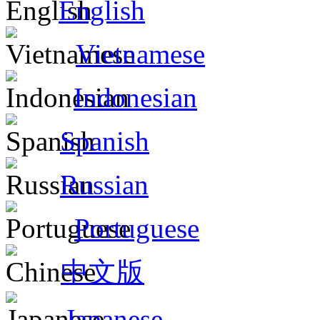
English
Vietnamese
Indonesian
Spanish
Russian
Portuguese
中文版
Japanese