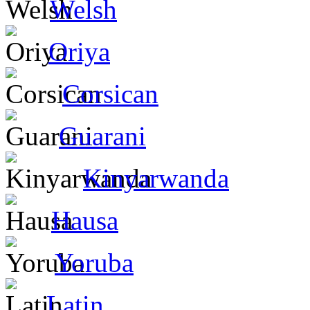
Welsh
Oriya
Corsican
Guarani
Kinyarwanda
Hausa
Yoruba
Latin