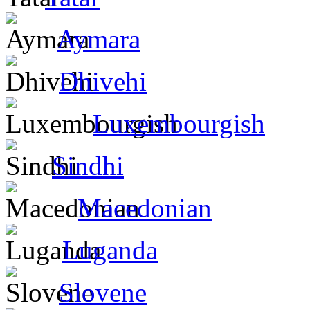
Aymara
Dhivehi
Luxembourgish
Sindhi
Macedonian
Luganda
Slovene