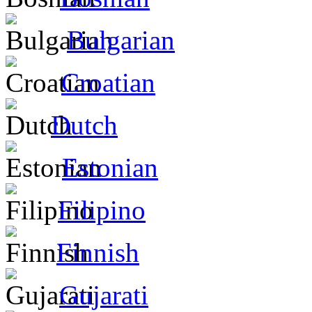
Bulgarian
Croatian
Dutch
Estonian
Filipino
Finnish
Gujarati