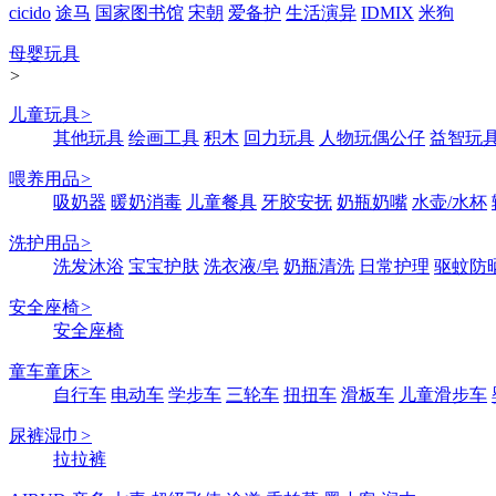
cicido
途马
国家图书馆
宋朝
爱备护
生活演异
IDMIX
米狗
母婴玩具
>
儿童玩具
>
其他玩具
绘画工具
积木
回力玩具
人物玩偶公仔
益智玩
喂养用品
>
吸奶器
暖奶消毒
儿童餐具
牙胶安抚
奶瓶奶嘴
水壶/水杯
洗护用品
>
洗发沐浴
宝宝护肤
洗衣液/皂
奶瓶清洗
日常护理
驱蚊防
安全座椅
>
安全座椅
童车童床
>
自行车
电动车
学步车
三轮车
扭扭车
滑板车
儿童滑步车
尿裤湿巾
>
拉拉裤