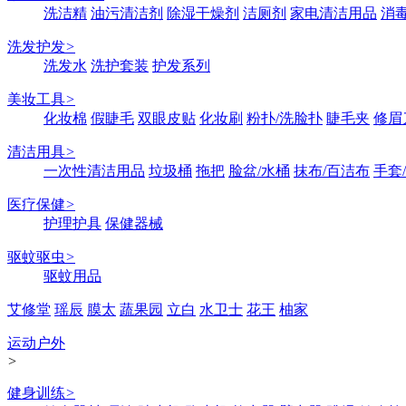
洗洁精
油污清洁剂
除湿干燥剂
洁厕剂
家电清洁用品
消
洗发护发
>
洗发水
洗护套装
护发系列
美妆工具
>
化妆棉
假睫毛
双眼皮贴
化妆刷
粉扑/洗脸扑
睫毛夹
修眉
清洁用具
>
一次性清洁用品
垃圾桶
拖把
脸盆/水桶
抹布/百洁布
手套
医疗保健
>
护理护具
保健器械
驱蚊驱虫
>
驱蚊用品
艾修堂
瑶辰
膜太
蔬果园
立白
水卫士
花王
柚家
运动户外
>
健身训练
>