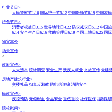
行业节日
>
人民警察节1.10
国际护士节5.12
中国医师节8.19
中国农民丰
特色节日
>
消费者权益日3.15
世界地球日4.22
防灾减灾日5.12
中国旅游
6.14
安全生产日6.16
救助管理日6.19
全国土地日6.25
国际
物宜本兮
场景宣传
>
政府宣传
>
人大选举
统计调查
安全生产
残疾人就业
文旅宣传
党建
房地产建筑行业
>
交楼礼品
扫毒反邪教
防电信诈骗
消防安全
民政宣传
>
疾控预防
无偿献血
食品安全
退伍退役
社保医保
福利彩
院校慰问
>