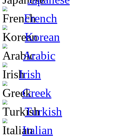
French
Korean
Arabic
Irish
Greek
Turkish
Italian