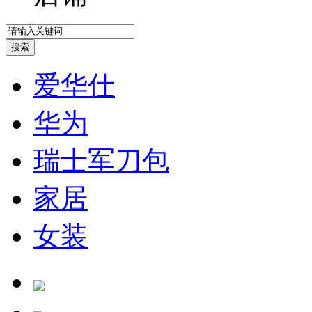
爱华仕
华为
瑞士军刀包
家居
女装