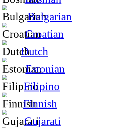
Bulgarian
Croatian
Dutch
Estonian
Filipino
Finnish
Gujarati