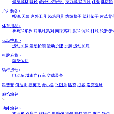
健身器材
哑铃
踏步机/跑步机
拉力器/臂力器
跳绳
健腹轮
户外装备
>
帐篷/天幕
户外工具
烧烤用具
纺织垫子
塑料垫子
皮革背
体育用品
>
乒乓球系列
羽毛球系列
网球系列
足球
篮球
排球
轮滑/滑
运动护具
>
运动护膝
运动护腰
运动护腿
护腕
运动护肩
棋牌麻将
>
牌类运动
骑行运动
>
电动车
城市自行车
穿戴装备
科普菲
何浩明
捷英飞
野小兽
飞图乐
匹克
挪客
洛克猩球
服饰箱包
>
功能箱包
>
旅行箱
双肩包
旅行包
电脑包
提包/腰包/挎包
书包
钱包