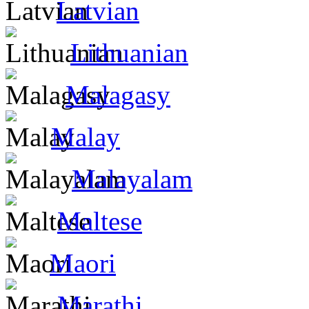
Latvian
Lithuanian
Malagasy
Malay
Malayalam
Maltese
Maori
Marathi