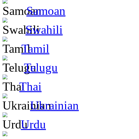
Samoan
Swahili
Tamil
Telugu
Thai
Ukrainian
Urdu