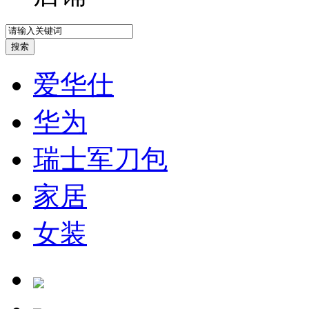
爱华仕
华为
瑞士军刀包
家居
女装