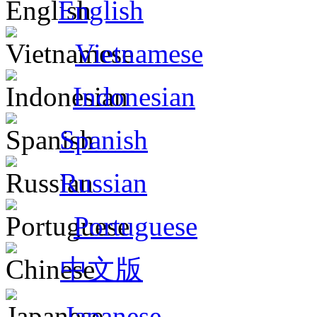
English
Vietnamese
Indonesian
Spanish
Russian
Portuguese
中文版
Japanese