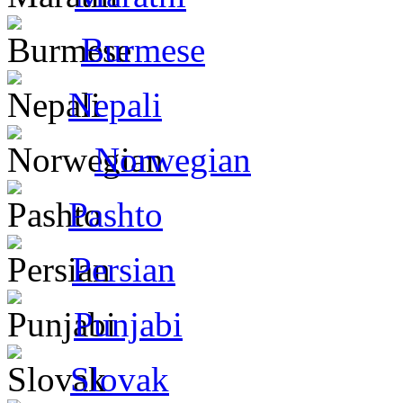
Burmese
Nepali
Norwegian
Pashto
Persian
Punjabi
Slovak