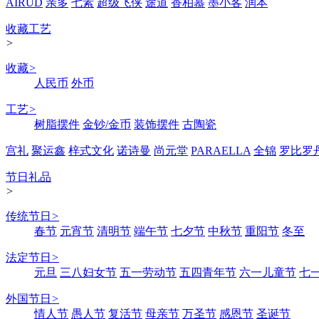
AIRUD
亲多
七素
超级飞侠
途道
香柏慕
墨小客
润本
收藏工艺
>
收藏
>
人民币
外币
工艺
>
树脂摆件
金钞/金币
装饰摆件
古陶瓷
宫礼
聚运鑫
梓式文化
诺诗曼
尚元堂
PARAELLA
全锦
罗比罗
节日礼品
>
传统节日
>
春节
元宵节
清明节
端午节
七夕节
中秋节
重阳节
冬至
法定节日
>
元旦
三八妇女节
五一劳动节
五四青年节
六一儿童节
七
外国节日
>
情人节
愚人节
复活节
母亲节
万圣节
感恩节
圣诞节