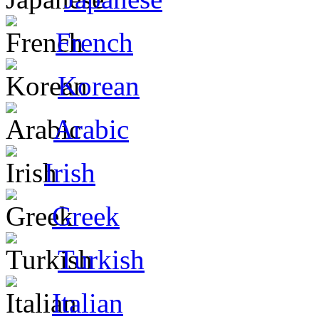
French
Korean
Arabic
Irish
Greek
Turkish
Italian