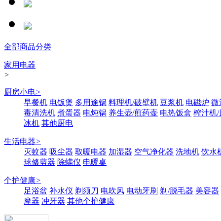
全部商品分类
家用电器
>
厨房小电
>
早餐机
电饭煲
多用途锅
料理机/破壁机
豆浆机
电磁炉
微
毒清洗机
煮蛋器
电炖锅
养生壶/煎药壶
电热饭盒
榨汁机
冰机
其他厨电
生活电器
>
灭蚊器
吸尘器
取暖电器
加湿器
空气净化器
洗地机
饮水
球修剪器
除螨仪
电暖桌
个护健康
>
足浴盆
补水仪
剃须刀
电吹风
电动牙刷
剃/脱毛器
美容器
摩器
冲牙器
其他个护健康