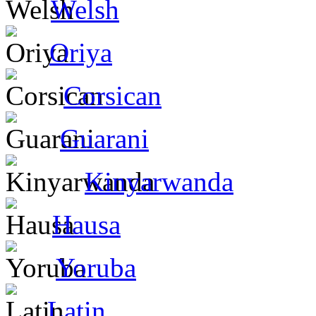
Welsh
Oriya
Corsican
Guarani
Kinyarwanda
Hausa
Yoruba
Latin