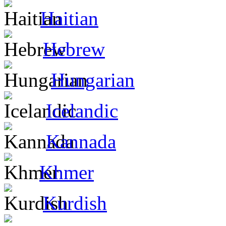
Haitian
Hebrew
Hungarian
Icelandic
Kannada
Khmer
Kurdish