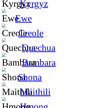
Kyrgyz
Ewe
Creole
Quechua
Bambara
Shona
Maithili
Hmong