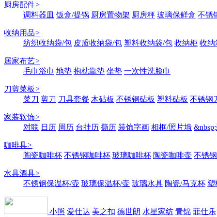
厨房配件
>
调料器皿
饭盒/提锅
厨房置物架
厨房秤
玻璃保鲜盒
不锈
收纳用品
>
纺织收纳袋/包
皮质收纳袋/包
塑料收纳袋/包
收纳柜
收纳
居家布艺
>
毛巾浴巾
地垫
抱枕靠垫
坐垫
一次性洗脸巾
刀剪菜板
>
菜刀
剪刀
刀具套餐
木砧板
不锈钢砧板
塑料砧板
不锈钢刀
家装软饰
>
对联
日历
周历
台挂历
撕历
装饰字画
相框/照片墙
&nbs
咖啡具
>
陶瓷咖啡杯
不锈钢咖啡杯
玻璃咖啡杯
陶瓷咖啡壶
不锈钢
水具酒具
>
不锈钢保温杯/壶
玻璃保温杯/壶
玻璃水具
陶瓷/马克杯
塑
小熊
爱仕达
美之扣
德世朗
水星家纺
青锦
菲仕乐