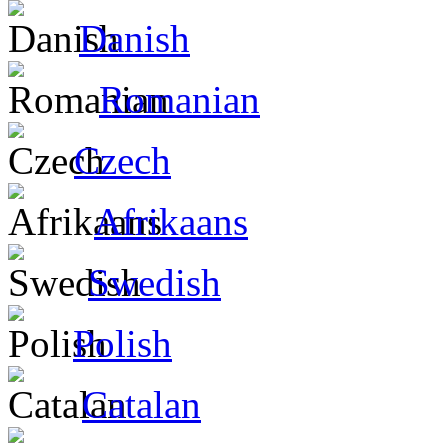
Danish
Romanian
Czech
Afrikaans
Swedish
Polish
Catalan