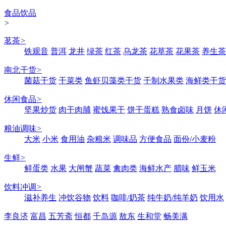
食品饮品
>
茗茶
>
铁观音
普洱
龙井
绿茶
红茶
乌龙茶
花草茶
花果茶
养生茶
南北干货
>
菌菇干货
干菜类
鱼虾贝藻类干货
干制水果类
海鲜类干货
休闲食品
>
坚果炒货
肉干肉脯
蜜饯果干
饼干蛋糕
熟食卤味
月饼
休
粮油调味
>
大米
小米
食用油
杂粮米
调味品
方便食品
面份/小麦粉
生鲜
>
鲜蛋类
水果
大闸蟹
蔬菜
禽肉类
海鲜水产
腊味
鲜玉米
饮料冲调
>
滋补养生
冲饮谷物
饮料
咖啡/奶茶
纯牛奶/纯羊奶
饮用水
李良济
富昌
五芳斋
恒都
千岛源
敖东
生和堂
畅美满