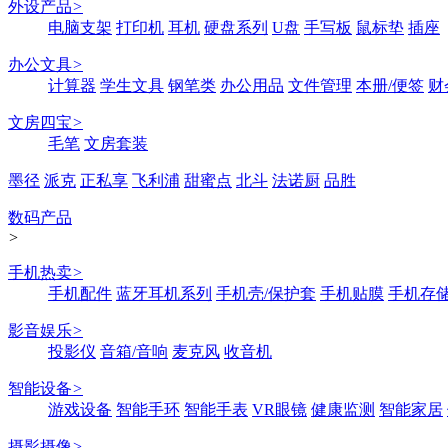
外设产品
>
电脑支架
打印机
耳机
硬盘系列
U盘
手写板
鼠标垫
插座
办公文具
>
计算器
学生文具
钢笔类
办公用品
文件管理
本册/便签
财
文房四宝
>
毛笔
文房套装
墨径
派克
正私享
飞利浦
甜蜜点
北斗
法诺厨
品胜
数码产品
>
手机热卖
>
手机配件
蓝牙耳机系列
手机壳/保护套
手机贴膜
手机存
影音娱乐
>
投影仪
音箱/音响
麦克风
收音机
智能设备
>
游戏设备
智能手环
智能手表
VR眼镜
健康监测
智能家居
摄影摄像
>