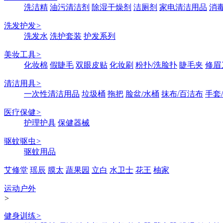
洗洁精
油污清洁剂
除湿干燥剂
洁厕剂
家电清洁用品
消
洗发护发
>
洗发水
洗护套装
护发系列
美妆工具
>
化妆棉
假睫毛
双眼皮贴
化妆刷
粉扑/洗脸扑
睫毛夹
修眉
清洁用具
>
一次性清洁用品
垃圾桶
拖把
脸盆/水桶
抹布/百洁布
手套
医疗保健
>
护理护具
保健器械
驱蚊驱虫
>
驱蚊用品
艾修堂
瑶辰
膜太
蔬果园
立白
水卫士
花王
柚家
运动户外
>
健身训练
>