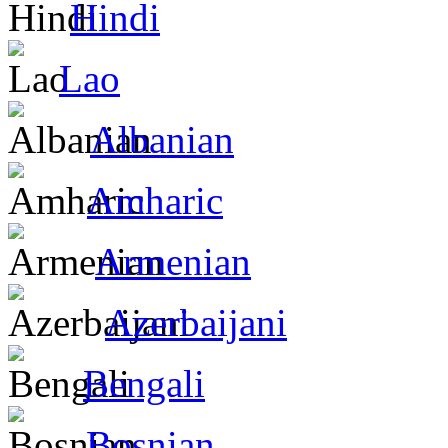
Hindi
Lao
Albanian
Amharic
Armenian
Azerbaijani
Bengali
Bosnian