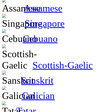
Assamese
Singapore
Cebuano
Scottish-Gaelic
Sanskrit
Galician
Tatar