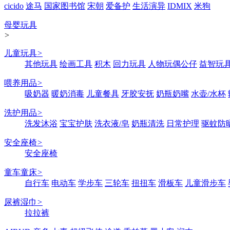
cicido
途马
国家图书馆
宋朝
爱备护
生活演异
IDMIX
米狗
母婴玩具
>
儿童玩具
>
其他玩具
绘画工具
积木
回力玩具
人物玩偶公仔
益智玩
喂养用品
>
吸奶器
暖奶消毒
儿童餐具
牙胶安抚
奶瓶奶嘴
水壶/水杯
洗护用品
>
洗发沐浴
宝宝护肤
洗衣液/皂
奶瓶清洗
日常护理
驱蚊防
安全座椅
>
安全座椅
童车童床
>
自行车
电动车
学步车
三轮车
扭扭车
滑板车
儿童滑步车
尿裤湿巾
>
拉拉裤