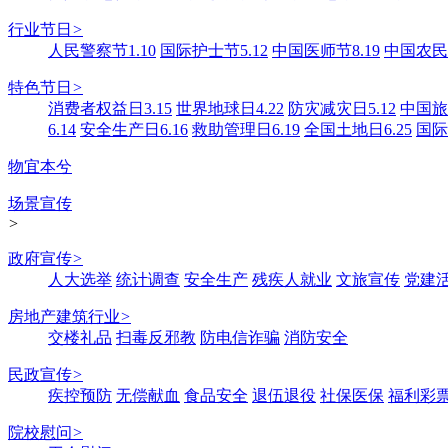
行业节日
>
人民警察节1.10
国际护士节5.12
中国医师节8.19
中国农民丰
特色节日
>
消费者权益日3.15
世界地球日4.22
防灾减灾日5.12
中国旅游
6.14
安全生产日6.16
救助管理日6.19
全国土地日6.25
国际
物宜本兮
场景宣传
>
政府宣传
>
人大选举
统计调查
安全生产
残疾人就业
文旅宣传
党建
房地产建筑行业
>
交楼礼品
扫毒反邪教
防电信诈骗
消防安全
民政宣传
>
疾控预防
无偿献血
食品安全
退伍退役
社保医保
福利彩
院校慰问
>