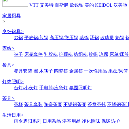
VTT
艾美特
百斯腾
欧锐铂
美的
KEIDOL
汉美驰
家居厨具
>
烹饪锅具
>
炒锅
平底锅/煎锅
高压锅/微压锅
蒸锅
汤锅
玻璃煲
奶锅
家纺
>
被子
床品套件
乳胶枕
护颈枕
纺织枕
蚊帐
凉席
床单/床笠
餐具
>
餐具套装
碗
木筷子
陶瓷筷
金属筷
一次性用品
果盘/果篮
灯饰照明
>
台灯/小夜灯
手电筒/应急灯
氛围照明灯
茶具
>
茶杯
茶具套装
陶瓷茶壶
不锈钢茶壶
茶盘茶托
不锈钢茶
生活日用
>
雨伞遮阳系列
日用杂品
浴室用品
净化除味
保暖防护