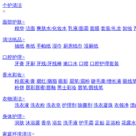
个护清洁
>
面部护肤
>
精华
洁面
爽肤水/化妆水
乳液/面霜
面膜
套装/礼盒
卸妆
清洁纸品
>
抽纸
卷纸
手帕纸
湿巾
厨房纸巾
湿厕纸
口腔护理
>
牙膏
牙刷
牙线/牙线棒
漱口水
口喷
口腔护理套装
香水彩妆
>
粉底液/膏
腮红/胭脂
眼影
眉笔/眉粉
睫毛膏/增长液
眼线笔
粉饼
唇彩唇蜜/唇釉
男士彩妆
唇笔/唇线笔
衣物清洁
>
洗衣液
洗衣粉
洗衣皂
护理剂
除菌剂
洗衣凝珠
衣领净
漂
身体护理
>
润肤
沐浴露
香皂
浴盐
洗手液
护手霜
足贴
足浴粉
花露水
家庭环境清洁
>