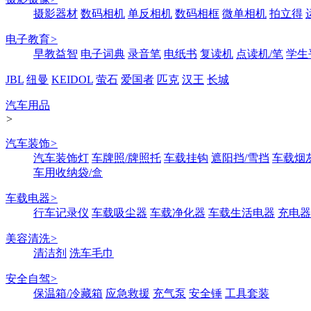
摄影器材
数码相机
单反相机
数码相框
微单相机
拍立得
电子教育
>
早教益智
电子词典
录音笔
电纸书
复读机
点读机/笔
学生
JBL
纽曼
KEIDOL
萤石
爱国者
匹克
汉王
长城
汽车用品
>
汽车装饰
>
汽车装饰灯
车牌照/牌照托
车载挂钩
遮阳挡/雪挡
车载烟
车用收纳袋/盒
车载电器
>
行车记录仪
车载吸尘器
车载净化器
车载生活电器
充电器
美容清洗
>
清洁剂
洗车毛巾
安全自驾
>
保温箱/冷藏箱
应急救援
充气泵
安全锤
工具套装