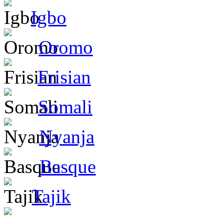
Igbo
Oromo
Frisian
Somali
Nyanja
Basque
Tajik