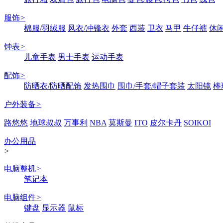
服饰
>
棉服/羽绒服
风衣/冲锋衣
外套
西装
卫衣
马甲
牛仔裤
休
钟表
>
儿童手表
男士手表
运动手表
配饰
>
防晒衣/防晒配饰
发热围巾
围巾/手套/帽子套装
太阳镜
棒
户外装备
>
路悠悠
地球叔叔
万事利
NBA
莫斯曼
ITO
皮尔卡丹
SOIKOI
办公用品
>
电脑整机
>
笔记本
电脑组件
>
键盘
显示器
鼠标