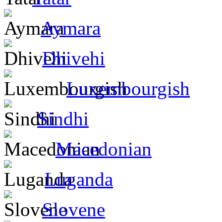
Aymara
Dhivehi
Luxembourgish
Sindhi
Macedonian
Luganda
Slovene