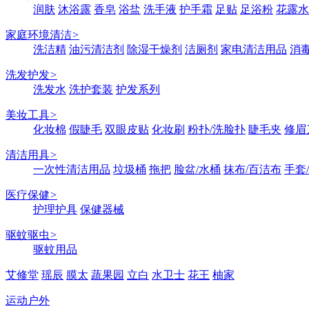
润肤
沐浴露
香皂
浴盐
洗手液
护手霜
足贴
足浴粉
花露水
家庭环境清洁
>
洗洁精
油污清洁剂
除湿干燥剂
洁厕剂
家电清洁用品
消
洗发护发
>
洗发水
洗护套装
护发系列
美妆工具
>
化妆棉
假睫毛
双眼皮贴
化妆刷
粉扑/洗脸扑
睫毛夹
修眉
清洁用具
>
一次性清洁用品
垃圾桶
拖把
脸盆/水桶
抹布/百洁布
手套
医疗保健
>
护理护具
保健器械
驱蚊驱虫
>
驱蚊用品
艾修堂
瑶辰
膜太
蔬果园
立白
水卫士
花王
柚家
运动户外