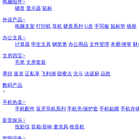
电脑组件
>
键盘
显示器
鼠标
外设产品
>
电脑支架
打印机
耳机
硬盘系列
U盘
手写板
鼠标垫
插座
办公文具
>
计算器
学生文具
钢笔类
办公用品
文件管理
本册/便签
财
文房四宝
>
毛笔
文房套装
墨径
派克
正私享
飞利浦
甜蜜点
北斗
法诺厨
品胜
数码产品
>
手机热卖
>
手机配件
蓝牙耳机系列
手机壳/保护套
手机贴膜
手机存
影音娱乐
>
投影仪
音箱/音响
麦克风
收音机
智能设备
>