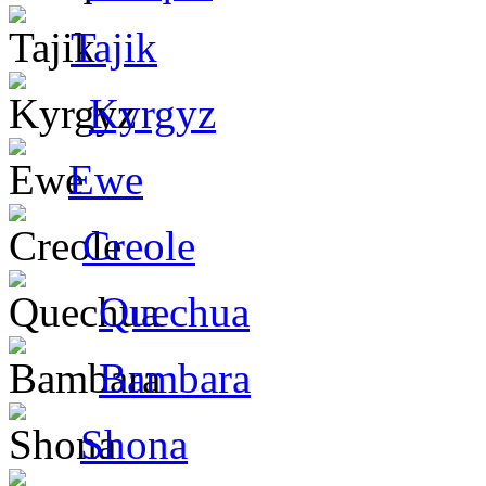
Tajik
Kyrgyz
Ewe
Creole
Quechua
Bambara
Shona