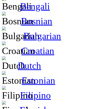
Bengali
Bosnian
Bulgarian
Croatian
Dutch
Estonian
Filipino