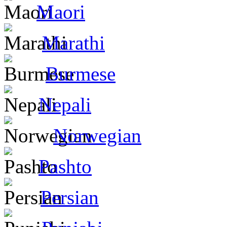
Maori
Marathi
Burmese
Nepali
Norwegian
Pashto
Persian