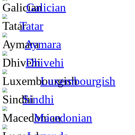
Galician
Tatar
Aymara
Dhivehi
Luxembourgish
Sindhi
Macedonian