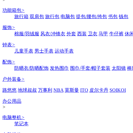
功能箱包
>
旅行箱
双肩包
旅行包
电脑包
提包/腰包/挎包
书包
钱包
服饰
>
棉服/羽绒服
风衣/冲锋衣
外套
西装
卫衣
马甲
牛仔裤
休
钟表
>
儿童手表
男士手表
运动手表
配饰
>
防晒衣/防晒配饰
发热围巾
围巾/手套/帽子套装
太阳镜
棒
户外装备
>
路悠悠
地球叔叔
万事利
NBA
莫斯曼
ITO
皮尔卡丹
SOIKOI
办公用品
>
电脑整机
>
笔记本