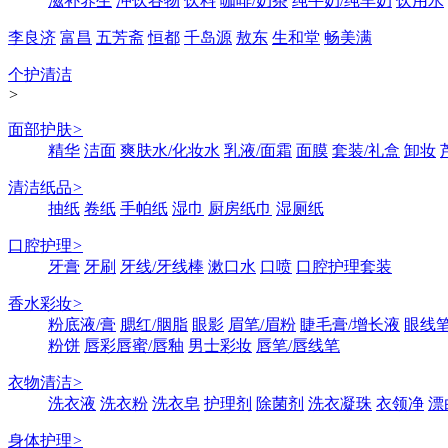
滋补养生
冲饮谷物
饮料
咖啡/奶茶
纯牛奶/纯羊奶
饮用水
李良济
富昌
五芳斋
恒都
千岛源
敖东
生和堂
畅美满
个护清洁
>
面部护肤
>
精华
洁面
爽肤水/化妆水
乳液/面霜
面膜
套装/礼盒
卸妆
清洁纸品
>
抽纸
卷纸
手帕纸
湿巾
厨房纸巾
湿厕纸
口腔护理
>
牙膏
牙刷
牙线/牙线棒
漱口水
口喷
口腔护理套装
香水彩妆
>
粉底液/膏
腮红/胭脂
眼影
眉笔/眉粉
睫毛膏/增长液
眼线笔
粉饼
唇彩唇蜜/唇釉
男士彩妆
唇笔/唇线笔
衣物清洁
>
洗衣液
洗衣粉
洗衣皂
护理剂
除菌剂
洗衣凝珠
衣领净
漂
身体护理
>