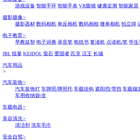
游戏设备
智能手环
智能手表
VR眼镜
健康监测
智能家居
摄影摄像
>
摄影器材
数码相机
单反相机
数码相框
微单相机
拍立得
电子教育
>
早教益智
电子词典
录音笔
电纸书
复读机
点读机/笔
学生
JBL
纽曼
KEIDOL
萤石
爱国者
匹克
汉王
长城
汽车用品
>
汽车装饰
>
汽车装饰灯
车牌照/牌照托
车载挂钩
遮阳挡/雪挡
车载烟
车用收纳袋/盒
车载电器
>
美容清洗
>
清洁剂
洗车毛巾
安全自驾
>