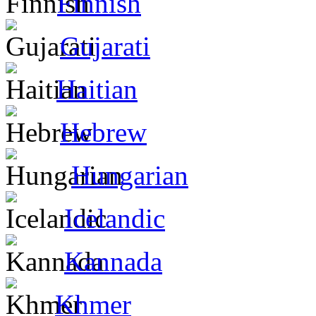
Finnish
Gujarati
Haitian
Hebrew
Hungarian
Icelandic
Kannada
Khmer