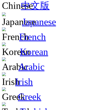
中文版
Japanese
French
Korean
Arabic
Irish
Greek