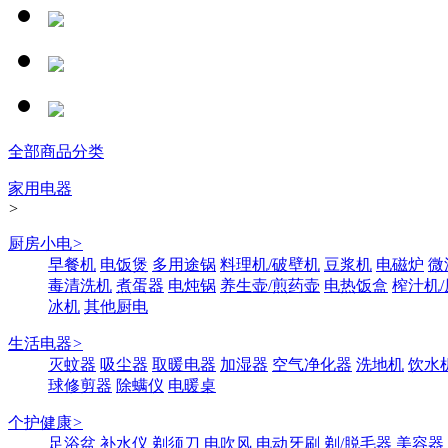
全部商品分类
家用电器
>
厨房小电
>
早餐机
电饭煲
多用途锅
料理机/破壁机
豆浆机
电磁炉
微
毒清洗机
煮蛋器
电炖锅
养生壶/煎药壶
电热饭盒
榨汁机
冰机
其他厨电
生活电器
>
灭蚊器
吸尘器
取暖电器
加湿器
空气净化器
洗地机
饮水
球修剪器
除螨仪
电暖桌
个护健康
>
足浴盆
补水仪
剃须刀
电吹风
电动牙刷
剃/脱毛器
美容器