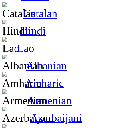
Catalan
Hindi
Lao
Albanian
Amharic
Armenian
Azerbaijani