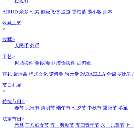
拉拉裤
AIRUD
亲多
七素
超级飞侠
途道
香柏慕
墨小客
润本
收藏工艺
>
收藏
>
人民币
外币
工艺
>
树脂摆件
金钞/金币
装饰摆件
古陶瓷
宫礼
聚运鑫
梓式文化
诺诗曼
尚元堂
PARAELLA
全锦
罗比罗
节日礼品
>
传统节日
>
春节
元宵节
清明节
端午节
七夕节
中秋节
重阳节
冬至
法定节日
>
元旦
三八妇女节
五一劳动节
五四青年节
六一儿童节
七