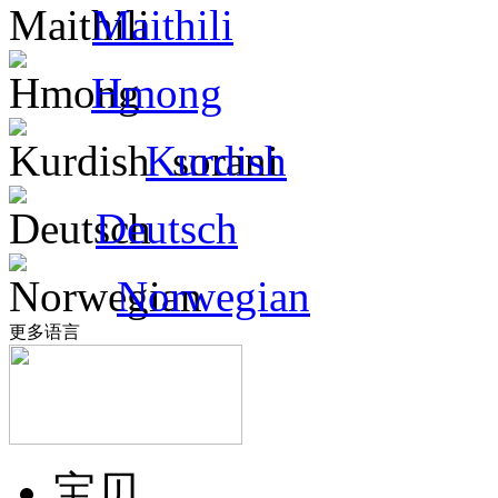
Maithili
Hmong
Kurdish
Deutsch
Norwegian
更多语言
宝贝