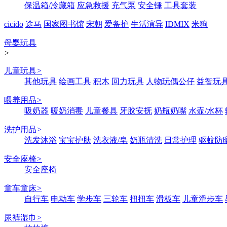
保温箱/冷藏箱
应急救援
充气泵
安全锤
工具套装
cicido
途马
国家图书馆
宋朝
爱备护
生活演异
IDMIX
米狗
母婴玩具
>
儿童玩具
>
其他玩具
绘画工具
积木
回力玩具
人物玩偶公仔
益智玩
喂养用品
>
吸奶器
暖奶消毒
儿童餐具
牙胶安抚
奶瓶奶嘴
水壶/水杯
洗护用品
>
洗发沐浴
宝宝护肤
洗衣液/皂
奶瓶清洗
日常护理
驱蚊防
安全座椅
>
安全座椅
童车童床
>
自行车
电动车
学步车
三轮车
扭扭车
滑板车
儿童滑步车
尿裤湿巾
>