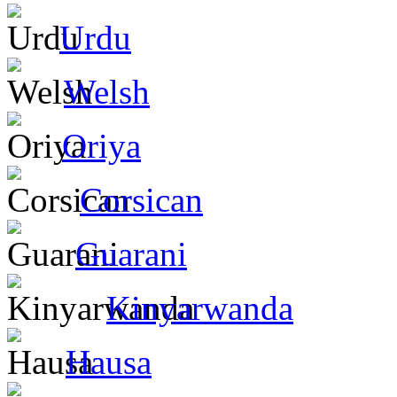
Urdu
Welsh
Oriya
Corsican
Guarani
Kinyarwanda
Hausa