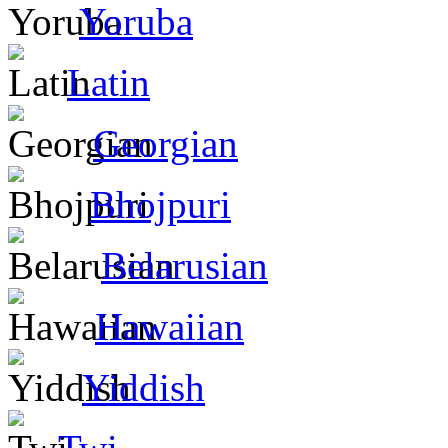
Yoruba
Latin
Georgian
Bhojpuri
Belarusian
Hawaiian
Yiddish