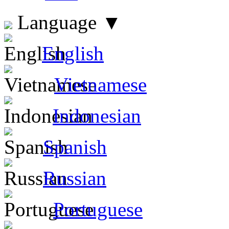
Language
▼
English
Vietnamese
Indonesian
Spanish
Russian
Portuguese