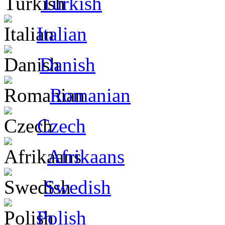
Turkish
Italian
Danish
Romanian
Czech
Afrikaans
Swedish
Polish