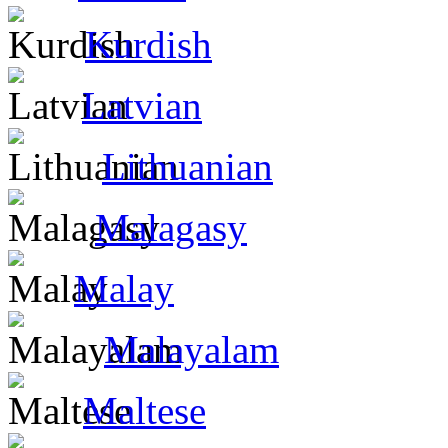
Kurdish
Latvian
Lithuanian
Malagasy
Malay
Malayalam
Maltese