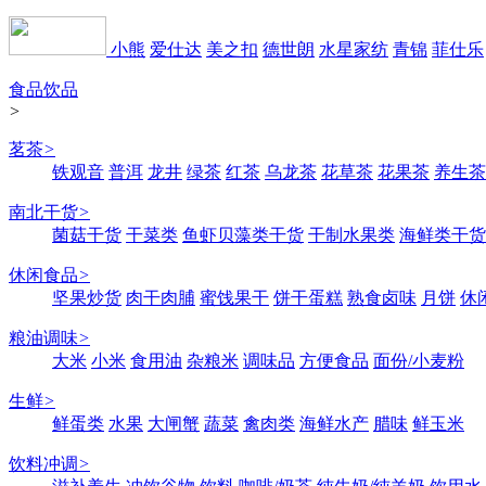
小熊
爱仕达
美之扣
德世朗
水星家纺
青锦
菲仕乐
食品饮品
>
茗茶
>
铁观音
普洱
龙井
绿茶
红茶
乌龙茶
花草茶
花果茶
养生茶
南北干货
>
菌菇干货
干菜类
鱼虾贝藻类干货
干制水果类
海鲜类干货
休闲食品
>
坚果炒货
肉干肉脯
蜜饯果干
饼干蛋糕
熟食卤味
月饼
休
粮油调味
>
大米
小米
食用油
杂粮米
调味品
方便食品
面份/小麦粉
生鲜
>
鲜蛋类
水果
大闸蟹
蔬菜
禽肉类
海鲜水产
腊味
鲜玉米
饮料冲调
>