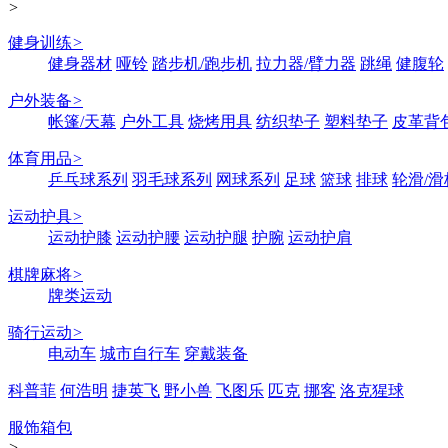
>
健身训练
>
健身器材
哑铃
踏步机/跑步机
拉力器/臂力器
跳绳
健腹轮
户外装备
>
帐篷/天幕
户外工具
烧烤用具
纺织垫子
塑料垫子
皮革背
体育用品
>
乒乓球系列
羽毛球系列
网球系列
足球
篮球
排球
轮滑/滑
运动护具
>
运动护膝
运动护腰
运动护腿
护腕
运动护肩
棋牌麻将
>
牌类运动
骑行运动
>
电动车
城市自行车
穿戴装备
科普菲
何浩明
捷英飞
野小兽
飞图乐
匹克
挪客
洛克猩球
服饰箱包
>