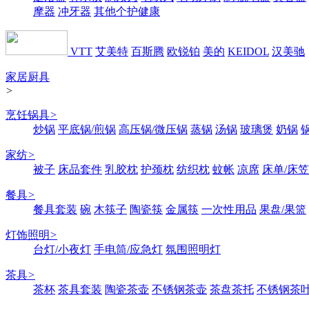
摩器
冲牙器
其他个护健康
VTT
艾美特
百斯腾
欧锐铂
美的
KEIDOL
汉美驰
家居厨具
>
烹饪锅具
>
炒锅
平底锅/煎锅
高压锅/微压锅
蒸锅
汤锅
玻璃煲
奶锅
家纺
>
被子
床品套件
乳胶枕
护颈枕
纺织枕
蚊帐
凉席
床单/床笠
餐具
>
餐具套装
碗
木筷子
陶瓷筷
金属筷
一次性用品
果盘/果篮
灯饰照明
>
台灯/小夜灯
手电筒/应急灯
氛围照明灯
茶具
>
茶杯
茶具套装
陶瓷茶壶
不锈钢茶壶
茶盘茶托
不锈钢茶