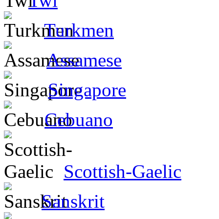
Twi
Turkmen
Assamese
Singapore
Cebuano
Scottish-Gaelic
Sanskrit