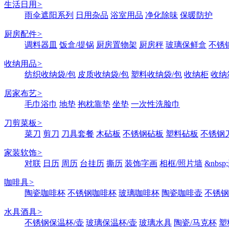
生活日用
>
雨伞遮阳系列
日用杂品
浴室用品
净化除味
保暖防护
厨房配件
>
调料器皿
饭盒/提锅
厨房置物架
厨房秤
玻璃保鲜盒
不锈
收纳用品
>
纺织收纳袋/包
皮质收纳袋/包
塑料收纳袋/包
收纳柜
收纳
居家布艺
>
毛巾浴巾
地垫
抱枕靠垫
坐垫
一次性洗脸巾
刀剪菜板
>
菜刀
剪刀
刀具套餐
木砧板
不锈钢砧板
塑料砧板
不锈钢刀
家装软饰
>
对联
日历
周历
台挂历
撕历
装饰字画
相框/照片墙
&nbs
咖啡具
>
陶瓷咖啡杯
不锈钢咖啡杯
玻璃咖啡杯
陶瓷咖啡壶
不锈钢
水具酒具
>
不锈钢保温杯/壶
玻璃保温杯/壶
玻璃水具
陶瓷/马克杯
塑