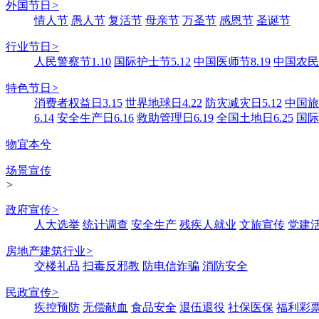
外国节日
>
情人节
愚人节
复活节
母亲节
万圣节
感恩节
圣诞节
行业节日
>
人民警察节1.10
国际护士节5.12
中国医师节8.19
中国农民丰
特色节日
>
消费者权益日3.15
世界地球日4.22
防灾减灾日5.12
中国旅游
6.14
安全生产日6.16
救助管理日6.19
全国土地日6.25
国际
物宜本兮
场景宣传
>
政府宣传
>
人大选举
统计调查
安全生产
残疾人就业
文旅宣传
党建
房地产建筑行业
>
交楼礼品
扫毒反邪教
防电信诈骗
消防安全
民政宣传
>
疾控预防
无偿献血
食品安全
退伍退役
社保医保
福利彩