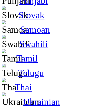
Punjabi
Slovak
Samoan
Swahili
Tamil
Telugu
Thai
Ukrainian