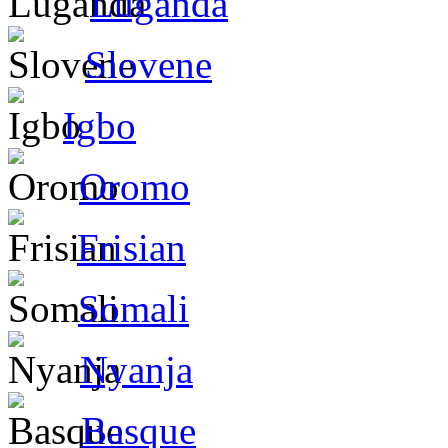
Luganda
Slovene
Igbo
Oromo
Frisian
Somali
Nyanja
Basque