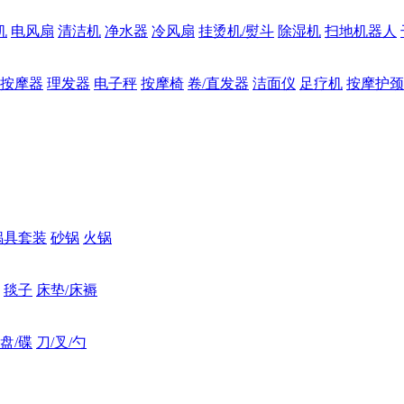
机
电风扇
清洁机
净水器
冷风扇
挂烫机/熨斗
除湿机
扫地机器人
按摩器
理发器
电子秤
按摩椅
卷/直发器
洁面仪
足疗机
按摩护颈
锅具套装
砂锅
火锅
毯子
床垫/床褥
盘/碟
刀/叉/勺