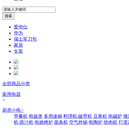
爱华仕
华为
瑞士军刀包
家居
女装
全部商品分类
家用电器
>
厨房小电
>
早餐机
电饭煲
多用途锅
料理机/破壁机
豆浆机
电磁炉
微
机/原汁机
电烧烤炉
面条机
空气炸锅
电陶炉
绞肉机
打蛋