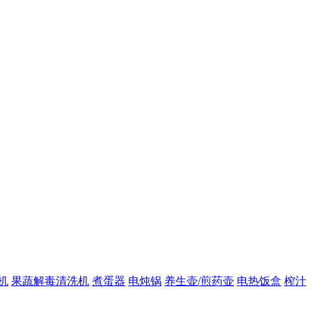
机
果蔬解毒清洗机
煮蛋器
电炖锅
养生壶/煎药壶
电热饭盒
榨汁