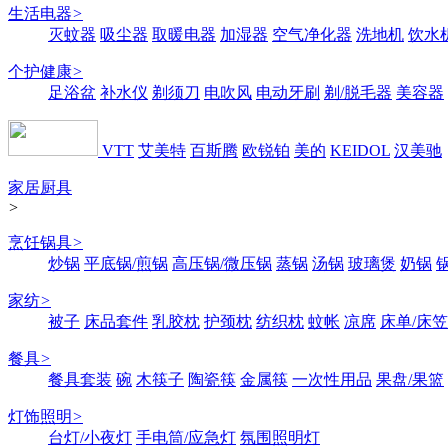
生活电器
>
灭蚊器
吸尘器
取暖电器
加湿器
空气净化器
洗地机
饮水
个护健康
>
足浴盆
补水仪
剃须刀
电吹风
电动牙刷
剃/脱毛器
美容器
VTT
艾美特
百斯腾
欧锐铂
美的
KEIDOL
汉美驰
家居厨具
>
烹饪锅具
>
炒锅
平底锅/煎锅
高压锅/微压锅
蒸锅
汤锅
玻璃煲
奶锅
家纺
>
被子
床品套件
乳胶枕
护颈枕
纺织枕
蚊帐
凉席
床单/床笠
餐具
>
餐具套装
碗
木筷子
陶瓷筷
金属筷
一次性用品
果盘/果篮
灯饰照明
>
台灯/小夜灯
手电筒/应急灯
氛围照明灯