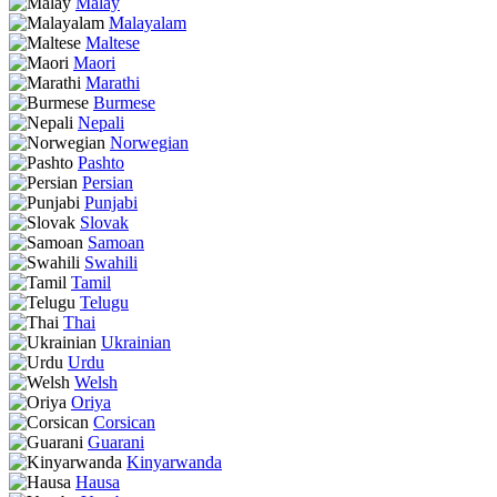
Malay
Malayalam
Maltese
Maori
Marathi
Burmese
Nepali
Norwegian
Pashto
Persian
Punjabi
Slovak
Samoan
Swahili
Tamil
Telugu
Thai
Ukrainian
Urdu
Welsh
Oriya
Corsican
Guarani
Kinyarwanda
Hausa