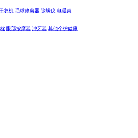
干衣机
毛球修剪器
除螨仪
电暖桌
枕
眼部按摩器
冲牙器
其他个护健康