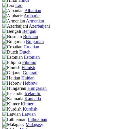
Hindi
Lao
Albanian
Amharic
Armenian
Azerbaijani
Bengali
Bosnian
Bulgarian
Croatian
Dutch
Estonian
Filipino
Finnish
Gujarati
Haitian
Hebrew
Hungarian
Icelandic
Kannada
Khmer
Kurdish
Latvian
Lithuanian
Malagasy