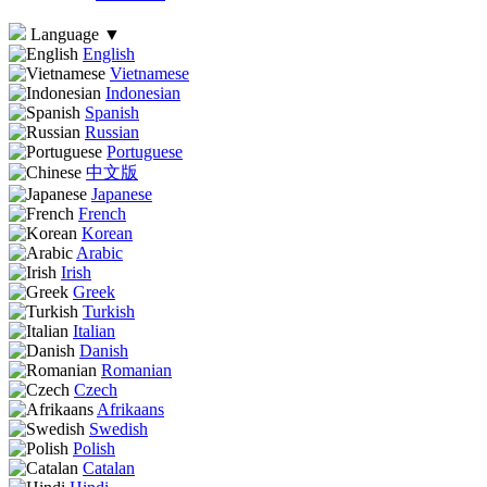
Language
▼
English
Vietnamese
Indonesian
Spanish
Russian
Portuguese
中文版
Japanese
French
Korean
Arabic
Irish
Greek
Turkish
Italian
Danish
Romanian
Czech
Afrikaans
Swedish
Polish
Catalan