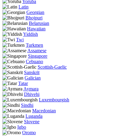
Yoruba
Latin
Georgian
Bhojpuri
Belarusian
Hawaiian
Yiddish
Twi
Turkmen
Assamese
Singapore
Cebuano
Scottish-Gaelic
Sanskrit
Galician
Tatar
Aymara
Dhivehi
Luxembourgish
Sindhi
Macedonian
Luganda
Slovene
Igbo
Oromo