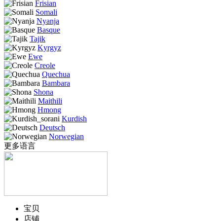
Frisian
Somali
Nyanja
Basque
Tajik
Kyrgyz
Ewe
Creole
Quechua
Bambara
Shona
Maithili
Hmong
Kurdish
Deutsch
Norwegian
更多语言
宝贝
店铺