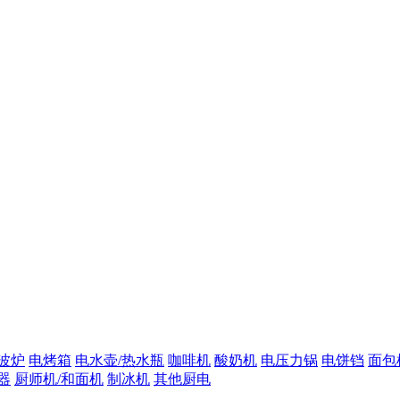
波炉
电烤箱
电水壶/热水瓶
咖啡机
酸奶机
电压力锅
电饼铛
面包
器
厨师机/和面机
制冰机
其他厨电