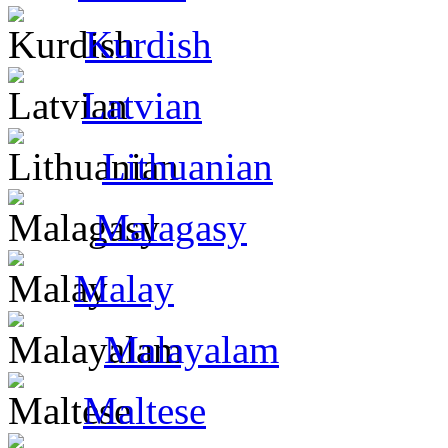
Kurdish
Latvian
Lithuanian
Malagasy
Malay
Malayalam
Maltese