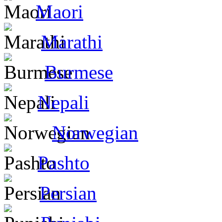
Maori
Marathi
Burmese
Nepali
Norwegian
Pashto
Persian