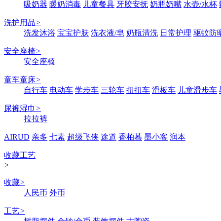
吸奶器
暖奶消毒
儿童餐具
牙胶安抚
奶瓶奶嘴
水壶/水杯
洗护用品
>
洗发沐浴
宝宝护肤
洗衣液/皂
奶瓶清洗
日常护理
驱蚊防
安全座椅
>
安全座椅
童车童床
>
自行车
电动车
学步车
三轮车
扭扭车
滑板车
儿童滑步车
尿裤湿巾
>
拉拉裤
AIRUD
亲多
七素
超级飞侠
途道
香柏慕
墨小客
润本
收藏工艺
>
收藏
>
人民币
外币
工艺
>