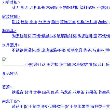
刀剪菜板
>
菜刀
剪刀
刀具套餐
木砧板
不锈钢砧板
塑料砧板
不锈钢刀
家装软饰
>
对联
日历
周历
台挂历
撕历
装饰字画
相框/照片墙
&nbs
咖啡具
>
陶瓷咖啡杯
不锈钢咖啡杯
玻璃咖啡杯
陶瓷咖啡壶
不锈钢
水具酒具
>
不锈钢保温杯/壶
玻璃保温杯/壶
玻璃水具
陶瓷/马克杯
塑
小熊
爱仕达
美之扣
德世朗
水星家纺
青锦
菲仕乐
食品饮品
>
茗茶
>
铁观音
普洱
龙井
绿茶
红茶
乌龙茶
花草茶
花果茶
养生茶
南北干货
>
菌菇干货
干菜类
鱼虾贝藻类干货
干制水果类
海鲜类干货