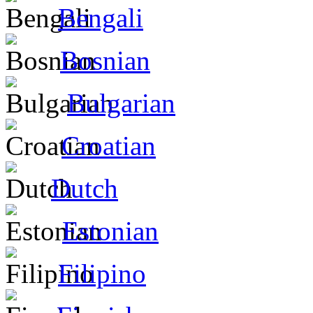
Bengali
Bosnian
Bulgarian
Croatian
Dutch
Estonian
Filipino