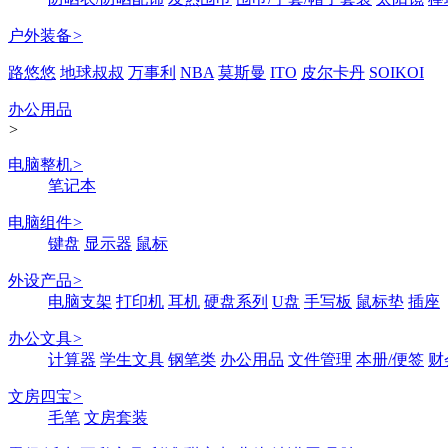
户外装备
>
路悠悠
地球叔叔
万事利
NBA
莫斯曼
ITO
皮尔卡丹
SOIKOI
办公用品
>
电脑整机
>
笔记本
电脑组件
>
键盘
显示器
鼠标
外设产品
>
电脑支架
打印机
耳机
硬盘系列
U盘
手写板
鼠标垫
插座
办公文具
>
计算器
学生文具
钢笔类
办公用品
文件管理
本册/便签
财
文房四宝
>
毛笔
文房套装