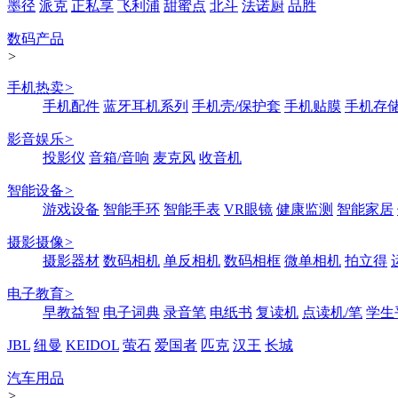
墨径
派克
正私享
飞利浦
甜蜜点
北斗
法诺厨
品胜
数码产品
>
手机热卖
>
手机配件
蓝牙耳机系列
手机壳/保护套
手机贴膜
手机存
影音娱乐
>
投影仪
音箱/音响
麦克风
收音机
智能设备
>
游戏设备
智能手环
智能手表
VR眼镜
健康监测
智能家居
摄影摄像
>
摄影器材
数码相机
单反相机
数码相框
微单相机
拍立得
电子教育
>
早教益智
电子词典
录音笔
电纸书
复读机
点读机/笔
学生
JBL
纽曼
KEIDOL
萤石
爱国者
匹克
汉王
长城
汽车用品
>