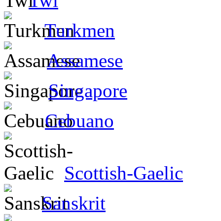
Twi
Turkmen
Assamese
Singapore
Cebuano
Scottish-Gaelic
Sanskrit