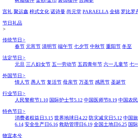
树脂摆件
金钞/金币
装饰摆件
古陶瓷
宫礼
聚运鑫
梓式文化
诺诗曼
尚元堂
PARAELLA
全锦
罗比罗
节日礼品
>
传统节日
>
春节
元宵节
清明节
端午节
七夕节
中秋节
重阳节
冬至
法定节日
>
元旦
三八妇女节
五一劳动节
五四青年节
六一儿童节
七
外国节日
>
情人节
愚人节
复活节
母亲节
万圣节
感恩节
圣诞节
行业节日
>
人民警察节1.10
国际护士节5.12
中国医师节8.19
中国农民丰
特色节日
>
消费者权益日3.15
世界地球日4.22
防灾减灾日5.12
中国旅游
6.14
安全生产日6.16
救助管理日6.19
全国土地日6.25
国际
物宜本兮