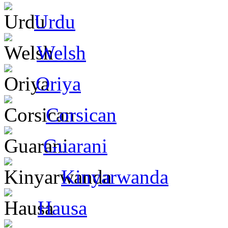
Urdu
Welsh
Oriya
Corsican
Guarani
Kinyarwanda
Hausa