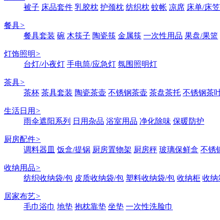
被子
床品套件
乳胶枕
护颈枕
纺织枕
蚊帐
凉席
床单/床笠
餐具
>
餐具套装
碗
木筷子
陶瓷筷
金属筷
一次性用品
果盘/果篮
灯饰照明
>
台灯/小夜灯
手电筒/应急灯
氛围照明灯
茶具
>
茶杯
茶具套装
陶瓷茶壶
不锈钢茶壶
茶盘茶托
不锈钢茶
生活日用
>
雨伞遮阳系列
日用杂品
浴室用品
净化除味
保暖防护
厨房配件
>
调料器皿
饭盒/提锅
厨房置物架
厨房秤
玻璃保鲜盒
不锈
收纳用品
>
纺织收纳袋/包
皮质收纳袋/包
塑料收纳袋/包
收纳柜
收纳
居家布艺
>
毛巾浴巾
地垫
抱枕靠垫
坐垫
一次性洗脸巾