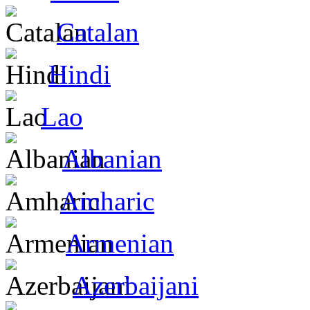
Catalan
Hindi
Lao
Albanian
Amharic
Armenian
Azerbaijani