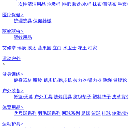
一次性清洁用品
垃圾桶
拖把
脸盆/水桶
抹布/百洁布
手套
医疗保健
>
护理护具
保健器械
驱蚊驱虫
>
驱蚊用品
艾修堂
瑶辰
膜太
蔬果园
立白
水卫士
花王
柚家
运动户外
>
健身训练
>
健身器材
哑铃
踏步机/跑步机
拉力器/臂力器
跳绳
健腹轮
户外装备
>
帐篷/天幕
户外工具
烧烤用具
纺织垫子
塑料垫子
皮革背
体育用品
>
乒乓球系列
羽毛球系列
网球系列
足球
篮球
排球
轮滑/滑
运动护具
>