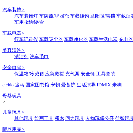
汽车装饰
>
汽车装饰灯
车牌照/牌照托
车载挂钩
遮阳挡/雪挡
车载烟
车用收纳袋/盒
车载电器
>
行车记录仪
车载吸尘器
车载净化器
车载生活电器
充电器
美容清洗
>
清洁剂
洗车毛巾
安全自驾
>
保温箱/冷藏箱
应急救援
充气泵
安全锤
工具套装
cicido
途马
国家图书馆
宋朝
爱备护
生活演异
IDMIX
米狗
母婴玩具
>
儿童玩具
>
其他玩具
绘画工具
积木
回力玩具
人物玩偶公仔
益智玩
喂养用品
>