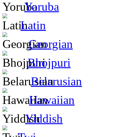
Yoruba
Latin
Georgian
Bhojpuri
Belarusian
Hawaiian
Yiddish