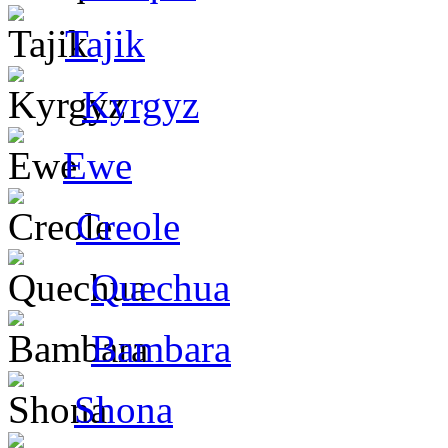
Tajik
Kyrgyz
Ewe
Creole
Quechua
Bambara
Shona