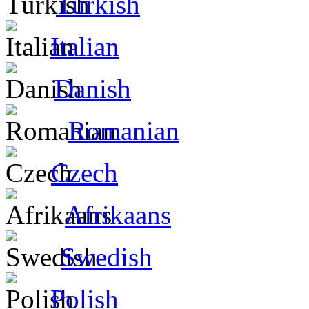
Turkish
Italian
Danish
Romanian
Czech
Afrikaans
Swedish
Polish