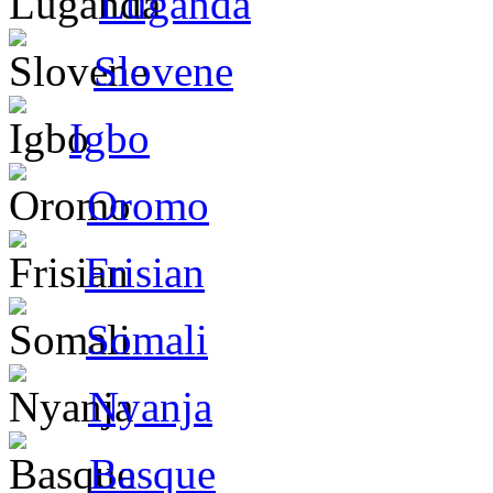
Luganda
Slovene
Igbo
Oromo
Frisian
Somali
Nyanja
Basque