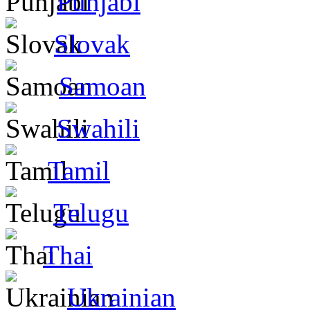
Punjabi
Slovak
Samoan
Swahili
Tamil
Telugu
Thai
Ukrainian