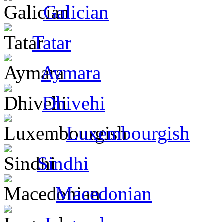
Galician
Tatar
Aymara
Dhivehi
Luxembourgish
Sindhi
Macedonian