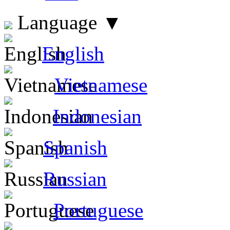
Language
▼
English
Vietnamese
Indonesian
Spanish
Russian
Portuguese