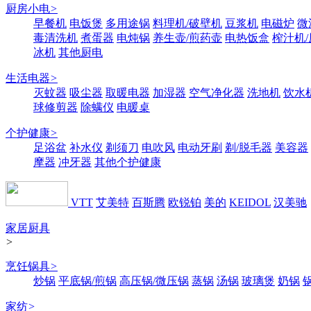
厨房小电
>
早餐机
电饭煲
多用途锅
料理机/破壁机
豆浆机
电磁炉
微
毒清洗机
煮蛋器
电炖锅
养生壶/煎药壶
电热饭盒
榨汁机
冰机
其他厨电
生活电器
>
灭蚊器
吸尘器
取暖电器
加湿器
空气净化器
洗地机
饮水
球修剪器
除螨仪
电暖桌
个护健康
>
足浴盆
补水仪
剃须刀
电吹风
电动牙刷
剃/脱毛器
美容器
摩器
冲牙器
其他个护健康
VTT
艾美特
百斯腾
欧锐铂
美的
KEIDOL
汉美驰
家居厨具
>
烹饪锅具
>
炒锅
平底锅/煎锅
高压锅/微压锅
蒸锅
汤锅
玻璃煲
奶锅
家纺
>