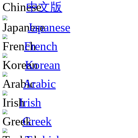
中文版
Japanese
French
Korean
Arabic
Irish
Greek