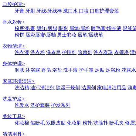
口腔护理
>
牙膏
牙刷
牙线/牙线棒
漱口水
口喷
口腔护理套装
香水彩妆
>
粉底液/膏
腮红/胭脂
眼影
眉笔/眉粉
睫毛膏/增长液
眼线笔
粉饼
唇彩唇蜜/唇釉
男士彩妆
唇笔/唇线笔
衣物清洁
>
洗衣液
洗衣粉
洗衣皂
护理剂
除菌剂
洗衣凝珠
衣领净
漂
身体护理
>
润肤
沐浴露
香皂
浴盐
洗手液
护手霜
足贴
足浴粉
花露水
家庭环境清洁
>
洗洁精
油污清洁剂
除湿干燥剂
洁厕剂
家电清洁用品
消
洗发护发
>
洗发水
洗护套装
护发系列
美妆工具
>
化妆棉
假睫毛
双眼皮贴
化妆刷
粉扑/洗脸扑
睫毛夹
修眉
清洁用具
>