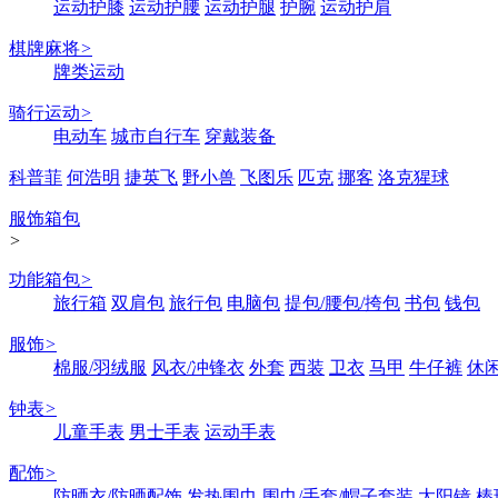
运动护膝
运动护腰
运动护腿
护腕
运动护肩
棋牌麻将
>
牌类运动
骑行运动
>
电动车
城市自行车
穿戴装备
科普菲
何浩明
捷英飞
野小兽
飞图乐
匹克
挪客
洛克猩球
服饰箱包
>
功能箱包
>
旅行箱
双肩包
旅行包
电脑包
提包/腰包/挎包
书包
钱包
服饰
>
棉服/羽绒服
风衣/冲锋衣
外套
西装
卫衣
马甲
牛仔裤
休
钟表
>
儿童手表
男士手表
运动手表
配饰
>
防晒衣/防晒配饰
发热围巾
围巾/手套/帽子套装
太阳镜
棒