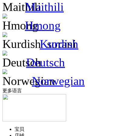
Maithili
Hmong
Kurdish
Deutsch
Norwegian
更多语言
宝贝
店铺