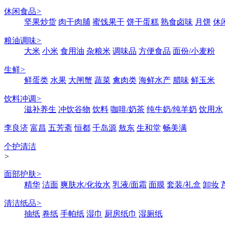
休闲食品
>
坚果炒货
肉干肉脯
蜜饯果干
饼干蛋糕
熟食卤味
月饼
休
粮油调味
>
大米
小米
食用油
杂粮米
调味品
方便食品
面份/小麦粉
生鲜
>
鲜蛋类
水果
大闸蟹
蔬菜
禽肉类
海鲜水产
腊味
鲜玉米
饮料冲调
>
滋补养生
冲饮谷物
饮料
咖啡/奶茶
纯牛奶/纯羊奶
饮用水
李良济
富昌
五芳斋
恒都
千岛源
敖东
生和堂
畅美满
个护清洁
>
面部护肤
>
精华
洁面
爽肤水/化妆水
乳液/面霜
面膜
套装/礼盒
卸妆
清洁纸品
>
抽纸
卷纸
手帕纸
湿巾
厨房纸巾
湿厕纸