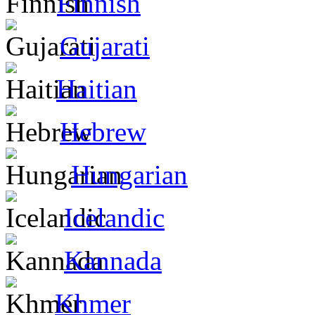
Finnish
Gujarati
Haitian
Hebrew
Hungarian
Icelandic
Kannada
Khmer