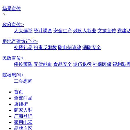
场景宣传
>
政府宣传
>
人大选举
统计调查
安全生产
残疾人就业
文旅宣传
党建
房地产建筑行业
>
交楼礼品
扫毒反邪教
防电信诈骗
消防安全
民政宣传
>
疾控预防
无偿献血
食品安全
退伍退役
社保医保
福利彩
院校慰问
>
工会慰问
首页
全部商品
店铺街
商家入驻
厂商登记
家用电器
品牌专区