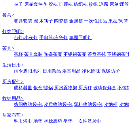
被子
床品套件
乳胶枕
护颈枕
纺织枕
蚊帐
凉席
床单/床笠
餐具
>
餐具套装
碗
木筷子
陶瓷筷
金属筷
一次性用品
果盘/果篮
灯饰照明
>
台灯/小夜灯
手电筒/应急灯
氛围照明灯
茶具
>
茶杯
茶具套装
陶瓷茶壶
不锈钢茶壶
茶盘茶托
不锈钢茶
生活日用
>
雨伞遮阳系列
日用杂品
浴室用品
净化除味
保暖防护
厨房配件
>
调料器皿
饭盒/提锅
厨房置物架
厨房秤
玻璃保鲜盒
不锈
收纳用品
>
纺织收纳袋/包
皮质收纳袋/包
塑料收纳袋/包
收纳柜
收纳
居家布艺
>
毛巾浴巾
地垫
抱枕靠垫
坐垫
一次性洗脸巾