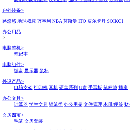
户外装备
>
路悠悠
地球叔叔
万事利
NBA
莫斯曼
ITO
皮尔卡丹
SOIKOI
办公用品
>
电脑整机
>
笔记本
电脑组件
>
键盘
显示器
鼠标
外设产品
>
电脑支架
打印机
耳机
硬盘系列
U盘
手写板
鼠标垫
插座
办公文具
>
计算器
学生文具
钢笔类
办公用品
文件管理
本册/便签
财
文房四宝
>
毛笔
文房套装