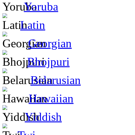
Yoruba
Latin
Georgian
Bhojpuri
Belarusian
Hawaiian
Yiddish