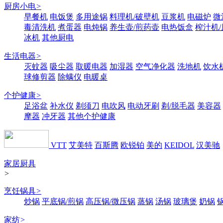
厨房小电
>
早餐机
电饭煲
多用途锅
料理机/破壁机
豆浆机
电磁炉
微
毒清洗机
煮蛋器
电炖锅
养生壶/煎药壶
电热饭盒
榨汁机
冰机
其他厨电
生活电器
>
灭蚊器
吸尘器
取暖电器
加湿器
空气净化器
洗地机
饮水
球修剪器
除螨仪
电暖桌
个护健康
>
足浴盆
补水仪
剃须刀
电吹风
电动牙刷
剃/脱毛器
美容器
摩器
冲牙器
其他个护健康
VTT
艾美特
百斯腾
欧锐铂
美的
KEIDOL
汉美驰
家居厨具
>
烹饪锅具
>
炒锅
平底锅/煎锅
高压锅/微压锅
蒸锅
汤锅
玻璃煲
奶锅
家纺
>