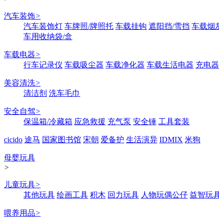
汽车装饰
>
汽车装饰灯
车牌照/牌照托
车载挂钩
遮阳挡/雪挡
车载烟
车用收纳袋/盒
车载电器
>
行车记录仪
车载吸尘器
车载净化器
车载生活电器
充电器
美容清洗
>
清洁剂
洗车毛巾
安全自驾
>
保温箱/冷藏箱
应急救援
充气泵
安全锤
工具套装
cicido
途马
国家图书馆
宋朝
爱备护
生活演异
IDMIX
米狗
母婴玩具
>
儿童玩具
>
其他玩具
绘画工具
积木
回力玩具
人物玩偶公仔
益智玩
喂养用品
>