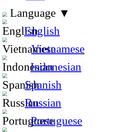
Language
▼
English
Vietnamese
Indonesian
Spanish
Russian
Portuguese