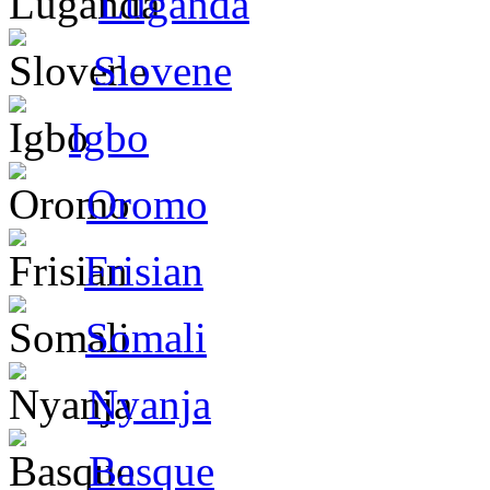
Luganda
Slovene
Igbo
Oromo
Frisian
Somali
Nyanja
Basque