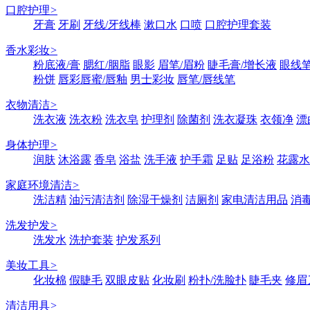
口腔护理
>
牙膏
牙刷
牙线/牙线棒
漱口水
口喷
口腔护理套装
香水彩妆
>
粉底液/膏
腮红/胭脂
眼影
眉笔/眉粉
睫毛膏/增长液
眼线笔
粉饼
唇彩唇蜜/唇釉
男士彩妆
唇笔/唇线笔
衣物清洁
>
洗衣液
洗衣粉
洗衣皂
护理剂
除菌剂
洗衣凝珠
衣领净
漂
身体护理
>
润肤
沐浴露
香皂
浴盐
洗手液
护手霜
足贴
足浴粉
花露水
家庭环境清洁
>
洗洁精
油污清洁剂
除湿干燥剂
洁厕剂
家电清洁用品
消
洗发护发
>
洗发水
洗护套装
护发系列
美妆工具
>
化妆棉
假睫毛
双眼皮贴
化妆刷
粉扑/洗脸扑
睫毛夹
修眉
清洁用具
>