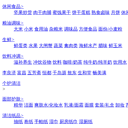
休闲食品
>
坚果炒货
肉干肉脯
蜜饯果干
饼干蛋糕
熟食卤味
月饼
休
粮油调味
>
大米
小米
食用油
杂粮米
调味品
方便食品
面份/小麦粉
生鲜
>
鲜蛋类
水果
大闸蟹
蔬菜
禽肉类
海鲜水产
腊味
鲜玉米
饮料冲调
>
滋补养生
冲饮谷物
饮料
咖啡/奶茶
纯牛奶/纯羊奶
饮用水
李良济
富昌
五芳斋
恒都
千岛源
敖东
生和堂
畅美满
个护清洁
>
面部护肤
>
精华
洁面
爽肤水/化妆水
乳液/面霜
面膜
套装/礼盒
卸妆
清洁纸品
>
抽纸
卷纸
手帕纸
湿巾
厨房纸巾
湿厕纸