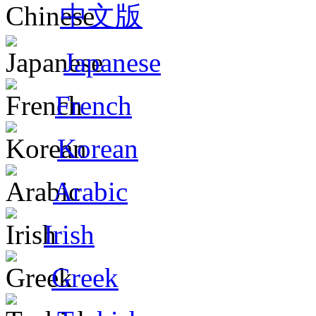
中文版
Japanese
French
Korean
Arabic
Irish
Greek