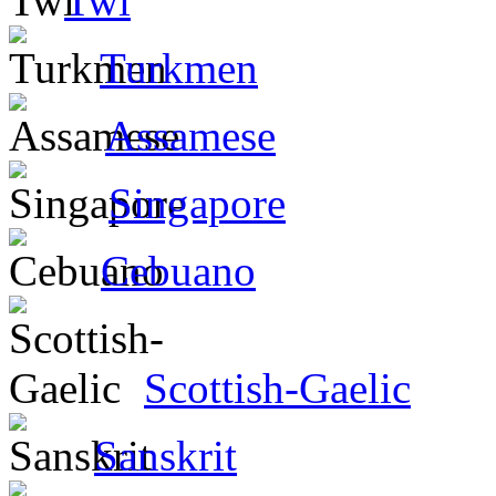
Twi
Turkmen
Assamese
Singapore
Cebuano
Scottish-Gaelic
Sanskrit