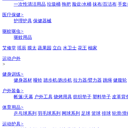
一次性清洁用品
垃圾桶
拖把
脸盆/水桶
抹布/百洁布
手套
医疗保健
>
护理护具
保健器械
驱蚊驱虫
>
驱蚊用品
艾修堂
瑶辰
膜太
蔬果园
立白
水卫士
花王
柚家
运动户外
>
健身训练
>
健身器材
哑铃
踏步机/跑步机
拉力器/臂力器
跳绳
健腹轮
户外装备
>
帐篷/天幕
户外工具
烧烤用具
纺织垫子
塑料垫子
皮革背
体育用品
>
乒乓球系列
羽毛球系列
网球系列
足球
篮球
排球
轮滑/滑
运动护具
>