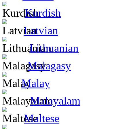
Kurdish
Latvian
Lithuanian
Malagasy
Malay
Malayalam
Maltese