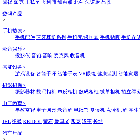
墨径
派克
正私享
飞利浦
甜蜜点
北斗
法诺厨
品胜
数码产品
>
手机热卖
>
手机配件
蓝牙耳机系列
手机壳/保护套
手机贴膜
手机存
影音娱乐
>
投影仪
音箱/音响
麦克风
收音机
智能设备
>
游戏设备
智能手环
智能手表
VR眼镜
健康监测
智能家居
摄影摄像
>
摄影器材
数码相机
单反相机
数码相框
微单相机
拍立得
电子教育
>
早教益智
电子词典
录音笔
电纸书
复读机
点读机/笔
学生
JBL
纽曼
KEIDOL
萤石
爱国者
匹克
汉王
长城
汽车用品
>