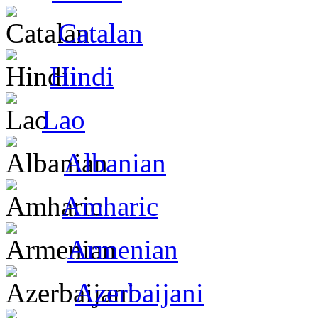
Catalan
Hindi
Lao
Albanian
Amharic
Armenian
Azerbaijani