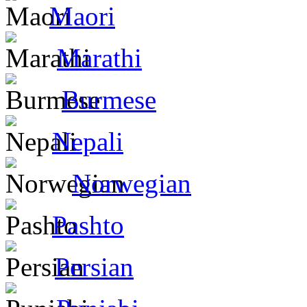
Maori
Marathi
Burmese
Nepali
Norwegian
Pashto
Persian