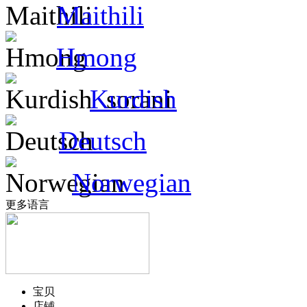
Maithili
Hmong
Kurdish
Deutsch
Norwegian
更多语言
宝贝
店铺