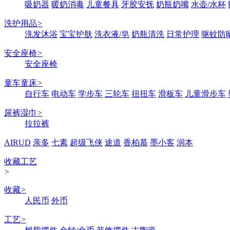
吸奶器
暖奶消毒
儿童餐具
牙胶安抚
奶瓶奶嘴
水壶/水杯
洗护用品
>
洗发沐浴
宝宝护肤
洗衣液/皂
奶瓶清洗
日常护理
驱蚊防
安全座椅
>
安全座椅
童车童床
>
自行车
电动车
学步车
三轮车
扭扭车
滑板车
儿童滑步车
尿裤湿巾
>
拉拉裤
AIRUD
亲多
七素
超级飞侠
途道
香柏慕
墨小客
润本
收藏工艺
>
收藏
>
人民币
外币
工艺
>