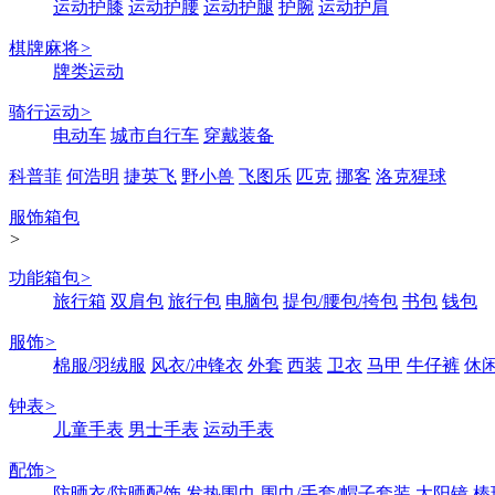
运动护膝
运动护腰
运动护腿
护腕
运动护肩
棋牌麻将
>
牌类运动
骑行运动
>
电动车
城市自行车
穿戴装备
科普菲
何浩明
捷英飞
野小兽
飞图乐
匹克
挪客
洛克猩球
服饰箱包
>
功能箱包
>
旅行箱
双肩包
旅行包
电脑包
提包/腰包/挎包
书包
钱包
服饰
>
棉服/羽绒服
风衣/冲锋衣
外套
西装
卫衣
马甲
牛仔裤
休
钟表
>
儿童手表
男士手表
运动手表
配饰
>
防晒衣/防晒配饰
发热围巾
围巾/手套/帽子套装
太阳镜
棒