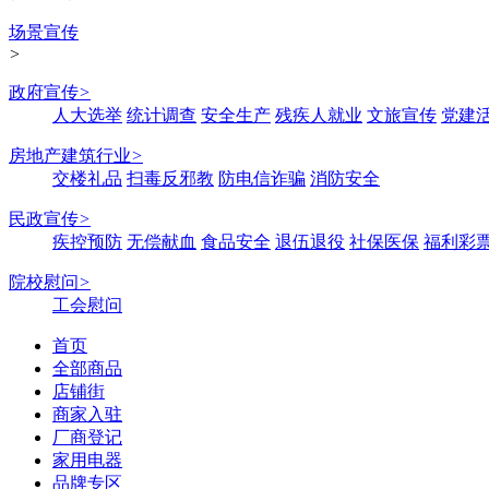
场景宣传
>
政府宣传
>
人大选举
统计调查
安全生产
残疾人就业
文旅宣传
党建
房地产建筑行业
>
交楼礼品
扫毒反邪教
防电信诈骗
消防安全
民政宣传
>
疾控预防
无偿献血
食品安全
退伍退役
社保医保
福利彩
院校慰问
>
工会慰问
首页
全部商品
店铺街
商家入驻
厂商登记
家用电器
品牌专区