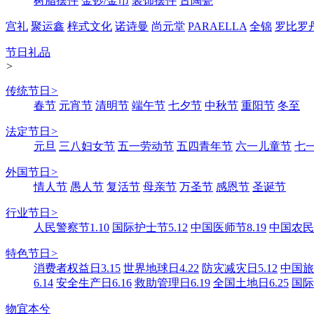
树脂摆件
金钞/金币
装饰摆件
古陶瓷
宫礼
聚运鑫
梓式文化
诺诗曼
尚元堂
PARAELLA
全锦
罗比罗
节日礼品
>
传统节日
>
春节
元宵节
清明节
端午节
七夕节
中秋节
重阳节
冬至
法定节日
>
元旦
三八妇女节
五一劳动节
五四青年节
六一儿童节
七
外国节日
>
情人节
愚人节
复活节
母亲节
万圣节
感恩节
圣诞节
行业节日
>
人民警察节1.10
国际护士节5.12
中国医师节8.19
中国农民丰
特色节日
>
消费者权益日3.15
世界地球日4.22
防灾减灾日5.12
中国旅游
6.14
安全生产日6.16
救助管理日6.19
全国土地日6.25
国际
物宜本兮