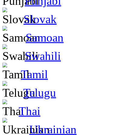
Punjabi
Slovak
Samoan
Swahili
Tamil
Telugu
Thai
Ukrainian