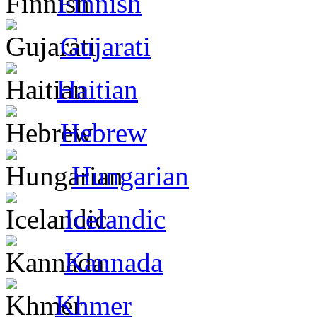
Finnish
Gujarati
Haitian
Hebrew
Hungarian
Icelandic
Kannada
Khmer