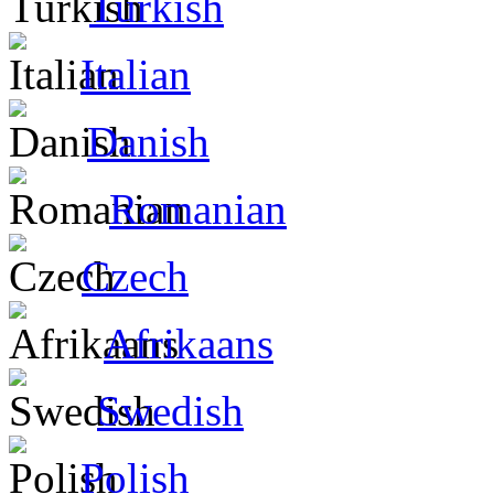
Turkish
Italian
Danish
Romanian
Czech
Afrikaans
Swedish
Polish