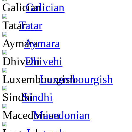
Galician
Tatar
Aymara
Dhivehi
Luxembourgish
Sindhi
Macedonian