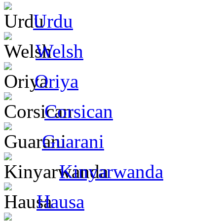
Urdu
Welsh
Oriya
Corsican
Guarani
Kinyarwanda
Hausa