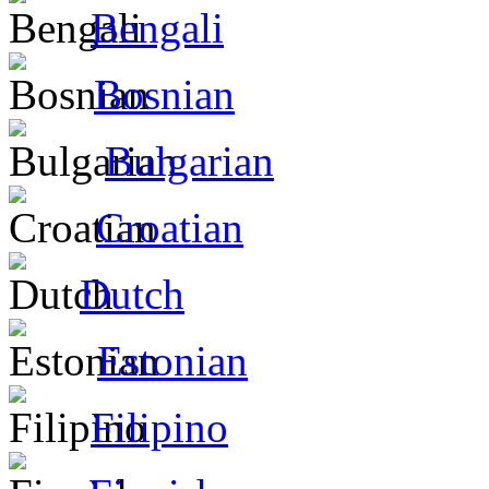
Bengali
Bosnian
Bulgarian
Croatian
Dutch
Estonian
Filipino