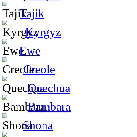
Tajik
Kyrgyz
Ewe
Creole
Quechua
Bambara
Shona