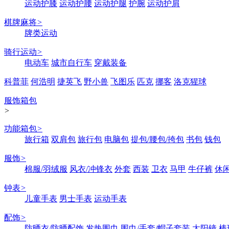
运动护膝
运动护腰
运动护腿
护腕
运动护肩
棋牌麻将
>
牌类运动
骑行运动
>
电动车
城市自行车
穿戴装备
科普菲
何浩明
捷英飞
野小兽
飞图乐
匹克
挪客
洛克猩球
服饰箱包
>
功能箱包
>
旅行箱
双肩包
旅行包
电脑包
提包/腰包/挎包
书包
钱包
服饰
>
棉服/羽绒服
风衣/冲锋衣
外套
西装
卫衣
马甲
牛仔裤
休
钟表
>
儿童手表
男士手表
运动手表
配饰
>
防晒衣/防晒配饰
发热围巾
围巾/手套/帽子套装
太阳镜
棒