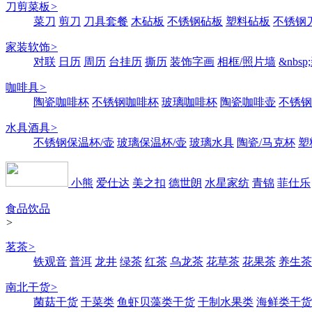
刀剪菜板
>
菜刀
剪刀
刀具套餐
木砧板
不锈钢砧板
塑料砧板
不锈钢刀
家装软饰
>
对联
日历
周历
台挂历
撕历
装饰字画
相框/照片墙
&nbs
咖啡具
>
陶瓷咖啡杯
不锈钢咖啡杯
玻璃咖啡杯
陶瓷咖啡壶
不锈钢
水具酒具
>
不锈钢保温杯/壶
玻璃保温杯/壶
玻璃水具
陶瓷/马克杯
塑
小熊
爱仕达
美之扣
德世朗
水星家纺
青锦
菲仕乐
食品饮品
>
茗茶
>
铁观音
普洱
龙井
绿茶
红茶
乌龙茶
花草茶
花果茶
养生茶
南北干货
>
菌菇干货
干菜类
鱼虾贝藻类干货
干制水果类
海鲜类干货