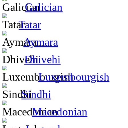
Galician
Tatar
Aymara
Dhivehi
Luxembourgish
Sindhi
Macedonian