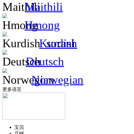
Maithili
Hmong
Kurdish
Deutsch
Norwegian
更多语言
宝贝
店铺