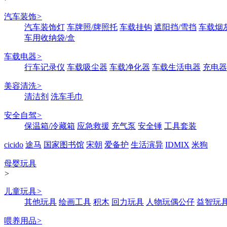
汽车装饰
>
汽车装饰灯
车牌照/牌照托
车载挂钩
遮阳挡/雪挡
车载烟
车用收纳袋/盒
车载电器
>
行车记录仪
车载吸尘器
车载净化器
车载生活电器
充电器
美容清洗
>
清洁剂
洗车毛巾
安全自驾
>
保温箱/冷藏箱
应急救援
充气泵
安全锤
工具套装
cicido
途马
国家图书馆
宋朝
爱备护
生活演异
IDMIX
米狗
母婴玩具
>
儿童玩具
>
其他玩具
绘画工具
积木
回力玩具
人物玩偶公仔
益智玩
喂养用品
>