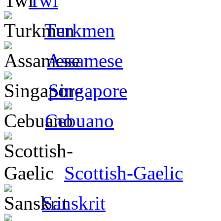
Twi
Turkmen
Assamese
Singapore
Cebuano
Scottish-Gaelic
Sanskrit