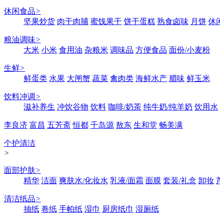
休闲食品
>
坚果炒货
肉干肉脯
蜜饯果干
饼干蛋糕
熟食卤味
月饼
休
粮油调味
>
大米
小米
食用油
杂粮米
调味品
方便食品
面份/小麦粉
生鲜
>
鲜蛋类
水果
大闸蟹
蔬菜
禽肉类
海鲜水产
腊味
鲜玉米
饮料冲调
>
滋补养生
冲饮谷物
饮料
咖啡/奶茶
纯牛奶/纯羊奶
饮用水
李良济
富昌
五芳斋
恒都
千岛源
敖东
生和堂
畅美满
个护清洁
>
面部护肤
>
精华
洁面
爽肤水/化妆水
乳液/面霜
面膜
套装/礼盒
卸妆
清洁纸品
>
抽纸
卷纸
手帕纸
湿巾
厨房纸巾
湿厕纸