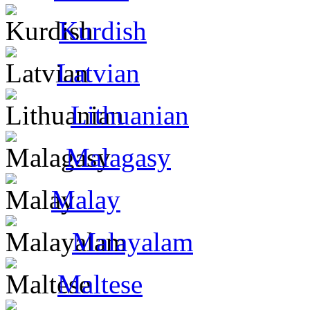
Kurdish
Latvian
Lithuanian
Malagasy
Malay
Malayalam
Maltese