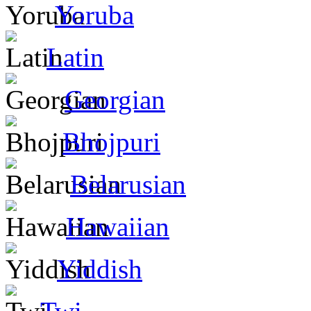
Yoruba
Latin
Georgian
Bhojpuri
Belarusian
Hawaiian
Yiddish