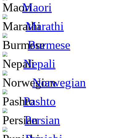
Maori
Marathi
Burmese
Nepali
Norwegian
Pashto
Persian