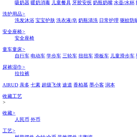
吸奶器
暖奶消毒
儿童餐具
牙胶安抚
奶瓶奶嘴
水壶/水杯
洗护用品
>
洗发沐浴
宝宝护肤
洗衣液/皂
奶瓶清洗
日常护理
驱蚊防
安全座椅
>
安全座椅
童车童床
>
自行车
电动车
学步车
三轮车
扭扭车
滑板车
儿童滑步车
尿裤湿巾
>
拉拉裤
AIRUD
亲多
七素
超级飞侠
途道
香柏慕
墨小客
润本
收藏工艺
>
收藏
>
人民币
外币
工艺
>