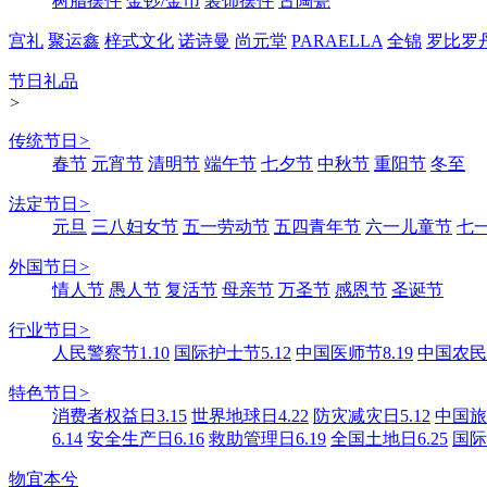
树脂摆件
金钞/金币
装饰摆件
古陶瓷
宫礼
聚运鑫
梓式文化
诺诗曼
尚元堂
PARAELLA
全锦
罗比罗
节日礼品
>
传统节日
>
春节
元宵节
清明节
端午节
七夕节
中秋节
重阳节
冬至
法定节日
>
元旦
三八妇女节
五一劳动节
五四青年节
六一儿童节
七
外国节日
>
情人节
愚人节
复活节
母亲节
万圣节
感恩节
圣诞节
行业节日
>
人民警察节1.10
国际护士节5.12
中国医师节8.19
中国农民丰
特色节日
>
消费者权益日3.15
世界地球日4.22
防灾减灾日5.12
中国旅游
6.14
安全生产日6.16
救助管理日6.19
全国土地日6.25
国际
物宜本兮