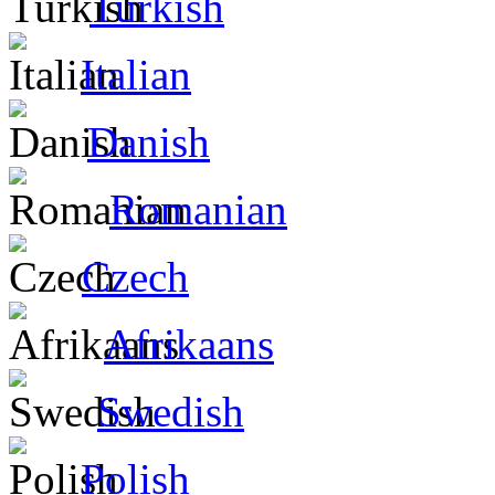
Turkish
Italian
Danish
Romanian
Czech
Afrikaans
Swedish
Polish