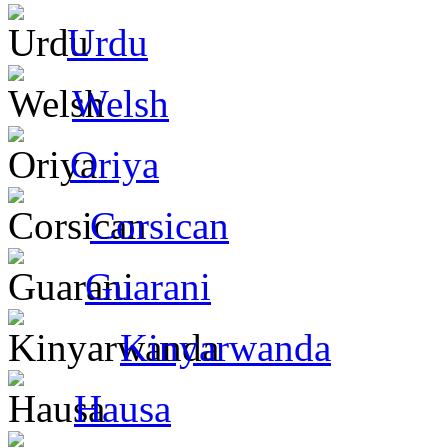
Urdu
Welsh
Oriya
Corsican
Guarani
Kinyarwanda
Hausa