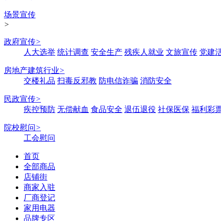
场景宣传
>
政府宣传
>
人大选举
统计调查
安全生产
残疾人就业
文旅宣传
党建
房地产建筑行业
>
交楼礼品
扫毒反邪教
防电信诈骗
消防安全
民政宣传
>
疾控预防
无偿献血
食品安全
退伍退役
社保医保
福利彩
院校慰问
>
工会慰问
首页
全部商品
店铺街
商家入驻
厂商登记
家用电器
品牌专区