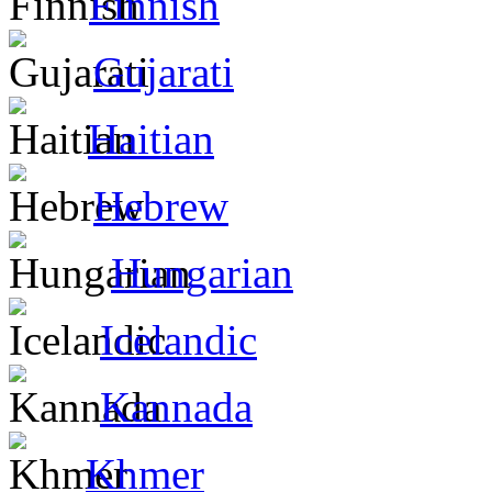
Finnish
Gujarati
Haitian
Hebrew
Hungarian
Icelandic
Kannada
Khmer