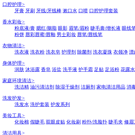
口腔护理
>
牙膏
牙刷
牙线/牙线棒
漱口水
口喷
口腔护理套装
香水彩妆
>
粉底液/膏
腮红/胭脂
眼影
眉笔/眉粉
睫毛膏/增长液
眼线笔
粉饼
唇彩唇蜜/唇釉
男士彩妆
唇笔/唇线笔
衣物清洁
>
洗衣液
洗衣粉
洗衣皂
护理剂
除菌剂
洗衣凝珠
衣领净
漂
身体护理
>
润肤
沐浴露
香皂
浴盐
洗手液
护手霜
足贴
足浴粉
花露水
家庭环境清洁
>
洗洁精
油污清洁剂
除湿干燥剂
洁厕剂
家电清洁用品
消
洗发护发
>
洗发水
洗护套装
护发系列
美妆工具
>
化妆棉
假睫毛
双眼皮贴
化妆刷
粉扑/洗脸扑
睫毛夹
修眉
清洁用具
>