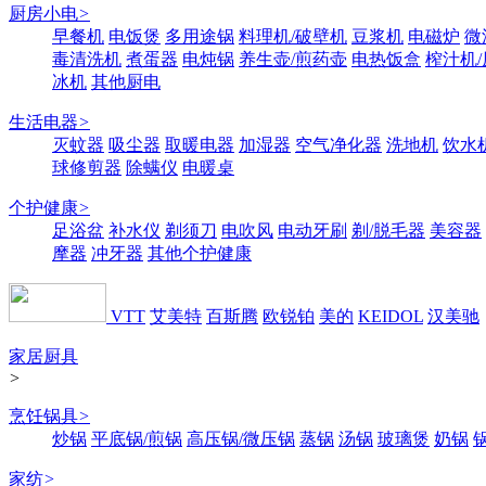
厨房小电
>
早餐机
电饭煲
多用途锅
料理机/破壁机
豆浆机
电磁炉
微
毒清洗机
煮蛋器
电炖锅
养生壶/煎药壶
电热饭盒
榨汁机
冰机
其他厨电
生活电器
>
灭蚊器
吸尘器
取暖电器
加湿器
空气净化器
洗地机
饮水
球修剪器
除螨仪
电暖桌
个护健康
>
足浴盆
补水仪
剃须刀
电吹风
电动牙刷
剃/脱毛器
美容器
摩器
冲牙器
其他个护健康
VTT
艾美特
百斯腾
欧锐铂
美的
KEIDOL
汉美驰
家居厨具
>
烹饪锅具
>
炒锅
平底锅/煎锅
高压锅/微压锅
蒸锅
汤锅
玻璃煲
奶锅
家纺
>