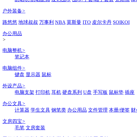
户外装备
>
路悠悠
地球叔叔
万事利
NBA
莫斯曼
ITO
皮尔卡丹
SOIKOI
办公用品
>
电脑整机
>
笔记本
电脑组件
>
键盘
显示器
鼠标
外设产品
>
电脑支架
打印机
耳机
硬盘系列
U盘
手写板
鼠标垫
插座
办公文具
>
计算器
学生文具
钢笔类
办公用品
文件管理
本册/便签
财
文房四宝
>
毛笔
文房套装