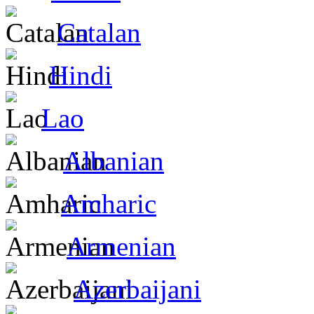
Catalan
Hindi
Lao
Albanian
Amharic
Armenian
Azerbaijani