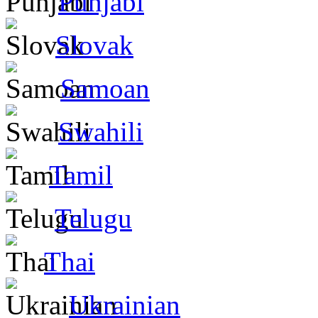
Punjabi
Slovak
Samoan
Swahili
Tamil
Telugu
Thai
Ukrainian