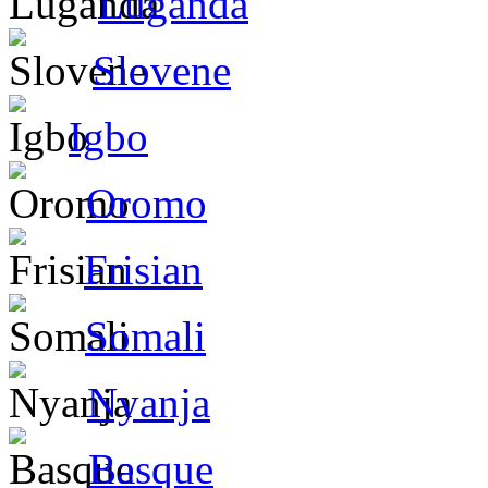
Luganda
Slovene
Igbo
Oromo
Frisian
Somali
Nyanja
Basque