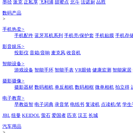
墨径
派克
正私享
飞利浦
甜蜜点
北斗
法诺厨
品胜
数码产品
>
手机热卖
>
手机配件
蓝牙耳机系列
手机壳/保护套
手机贴膜
手机存
影音娱乐
>
投影仪
音箱/音响
麦克风
收音机
智能设备
>
游戏设备
智能手环
智能手表
VR眼镜
健康监测
智能家居
摄影摄像
>
摄影器材
数码相机
单反相机
数码相框
微单相机
拍立得
电子教育
>
早教益智
电子词典
录音笔
电纸书
复读机
点读机/笔
学生
JBL
纽曼
KEIDOL
萤石
爱国者
匹克
汉王
长城
汽车用品
>