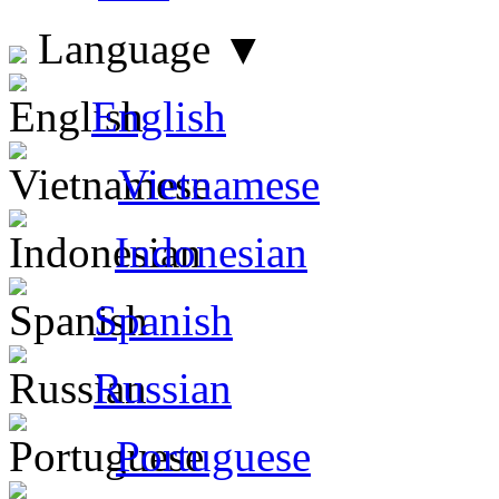
Language
▼
English
Vietnamese
Indonesian
Spanish
Russian
Portuguese