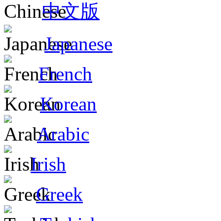
中文版
Japanese
French
Korean
Arabic
Irish
Greek