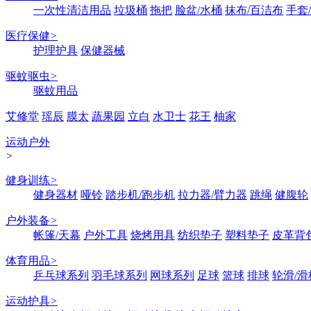
一次性清洁用品
垃圾桶
拖把
脸盆/水桶
抹布/百洁布
手套
医疗保健
>
护理护具
保健器械
驱蚊驱虫
>
驱蚊用品
艾修堂
瑶辰
膜太
蔬果园
立白
水卫士
花王
柚家
运动户外
>
健身训练
>
健身器材
哑铃
踏步机/跑步机
拉力器/臂力器
跳绳
健腹轮
户外装备
>
帐篷/天幕
户外工具
烧烤用具
纺织垫子
塑料垫子
皮革背
体育用品
>
乒乓球系列
羽毛球系列
网球系列
足球
篮球
排球
轮滑/滑
运动护具
>