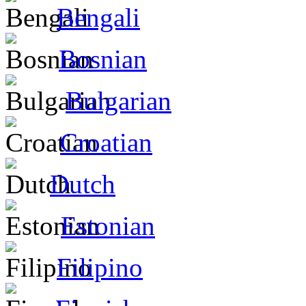
Bengali
Bosnian
Bulgarian
Croatian
Dutch
Estonian
Filipino