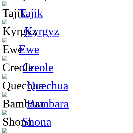
Tajik
Kyrgyz
Ewe
Creole
Quechua
Bambara
Shona