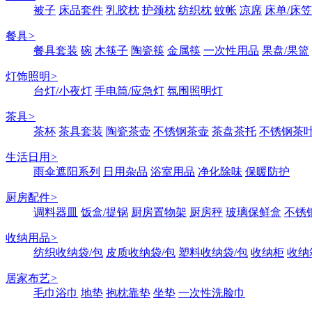
被子
床品套件
乳胶枕
护颈枕
纺织枕
蚊帐
凉席
床单/床笠
餐具
>
餐具套装
碗
木筷子
陶瓷筷
金属筷
一次性用品
果盘/果篮
灯饰照明
>
台灯/小夜灯
手电筒/应急灯
氛围照明灯
茶具
>
茶杯
茶具套装
陶瓷茶壶
不锈钢茶壶
茶盘茶托
不锈钢茶
生活日用
>
雨伞遮阳系列
日用杂品
浴室用品
净化除味
保暖防护
厨房配件
>
调料器皿
饭盒/提锅
厨房置物架
厨房秤
玻璃保鲜盒
不锈
收纳用品
>
纺织收纳袋/包
皮质收纳袋/包
塑料收纳袋/包
收纳柜
收纳
居家布艺
>
毛巾浴巾
地垫
抱枕靠垫
坐垫
一次性洗脸巾