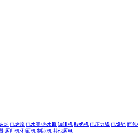
波炉
电烤箱
电水壶/热水瓶
咖啡机
酸奶机
电压力锅
电饼铛
面包
器
厨师机/和面机
制冰机
其他厨电