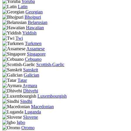
Yoruba
Latin
Georgian
Bhojpuri
Belarusian
Hawaiian
Yiddish
Twi
Turkmen
Assamese
Singapore
Cebuano
Scottish-Gaelic
Sanskrit
Galician
Tatar
Aymara
Dhivehi
Luxembourgish
Sindhi
Macedonian
Luganda
Slovene
Igbo
Oromo