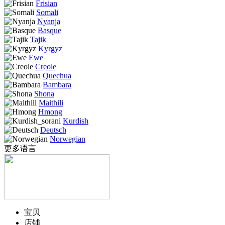
Frisian
Somali
Nyanja
Basque
Tajik
Kyrgyz
Ewe
Creole
Quechua
Bambara
Shona
Maithili
Hmong
Kurdish
Deutsch
Norwegian
更多语言
宝贝
店铺