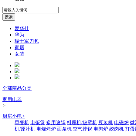
爱华仕
华为
瑞士军刀包
家居
女装
全部商品分类
家用电器
>
厨房小电
>
早餐机
电饭煲
多用途锅
料理机/破壁机
豆浆机
电磁炉
微
机/原汁机
电烧烤炉
面条机
空气炸锅
电陶炉
绞肉机
打蛋