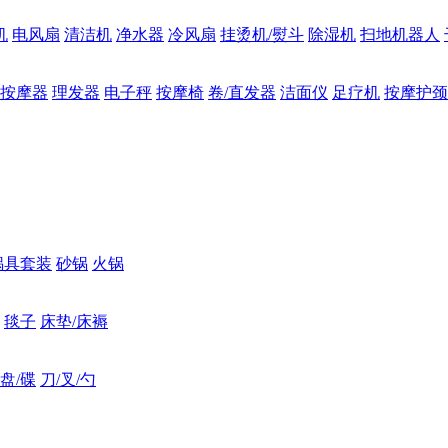
机
电风扇
清洁机
净水器
冷风扇
挂烫机/熨斗
除湿机
扫地机器人
按摩器
理发器
电子秤
按摩椅
卷/直发器
洁面仪
足疗机
按摩护颈
锅具套装
砂锅
火锅
毯子
床垫/床褥
盘/碟
刀/叉/勺