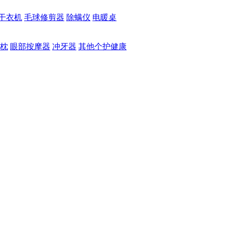
干衣机
毛球修剪器
除螨仪
电暖桌
枕
眼部按摩器
冲牙器
其他个护健康