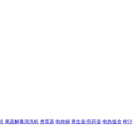
机
果蔬解毒清洗机
煮蛋器
电炖锅
养生壶/煎药壶
电热饭盒
榨汁