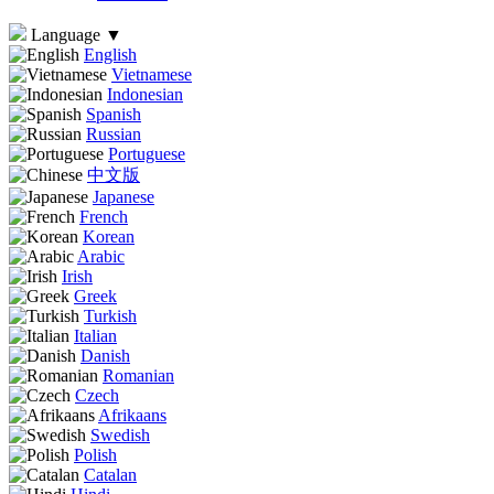
Language
▼
English
Vietnamese
Indonesian
Spanish
Russian
Portuguese
中文版
Japanese
French
Korean
Arabic
Irish
Greek
Turkish
Italian
Danish
Romanian
Czech
Afrikaans
Swedish
Polish
Catalan