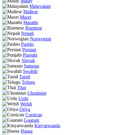
Malay
Malayalam
Maltese
Maori
Marathi
Burmese
Nepali
Norwegian
Pashto
Persian
Punjabi
Slovak
Samoan
Swahili
Tamil
Telugu
Thai
Ukrainian
Urdu
Welsh
Oriya
Corsican
Guarani
Kinyarwanda
Hausa