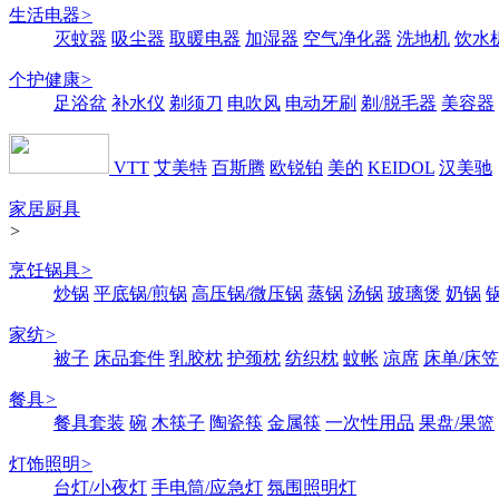
生活电器
>
灭蚊器
吸尘器
取暖电器
加湿器
空气净化器
洗地机
饮水
个护健康
>
足浴盆
补水仪
剃须刀
电吹风
电动牙刷
剃/脱毛器
美容器
VTT
艾美特
百斯腾
欧锐铂
美的
KEIDOL
汉美驰
家居厨具
>
烹饪锅具
>
炒锅
平底锅/煎锅
高压锅/微压锅
蒸锅
汤锅
玻璃煲
奶锅
家纺
>
被子
床品套件
乳胶枕
护颈枕
纺织枕
蚊帐
凉席
床单/床笠
餐具
>
餐具套装
碗
木筷子
陶瓷筷
金属筷
一次性用品
果盘/果篮
灯饰照明
>
台灯/小夜灯
手电筒/应急灯
氛围照明灯