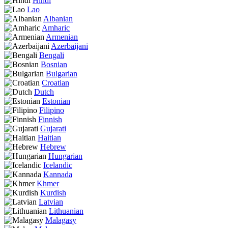
Hindi
Lao
Albanian
Amharic
Armenian
Azerbaijani
Bengali
Bosnian
Bulgarian
Croatian
Dutch
Estonian
Filipino
Finnish
Gujarati
Haitian
Hebrew
Hungarian
Icelandic
Kannada
Khmer
Kurdish
Latvian
Lithuanian
Malagasy