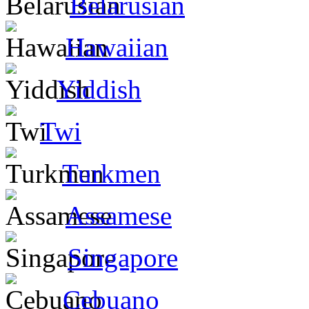
Belarusian
Hawaiian
Yiddish
Twi
Turkmen
Assamese
Singapore
Cebuano