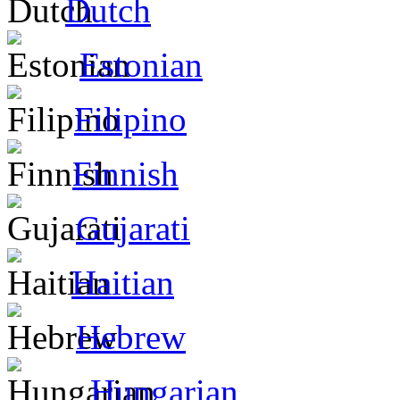
Dutch
Estonian
Filipino
Finnish
Gujarati
Haitian
Hebrew
Hungarian