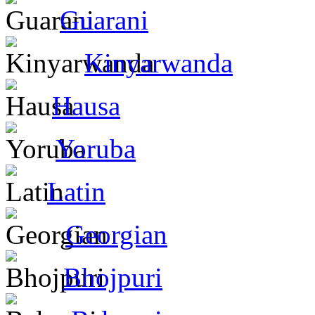
Guarani
Kinyarwanda
Hausa
Yoruba
Latin
Georgian
Bhojpuri