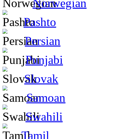
Norwegian
Pashto
Persian
Punjabi
Slovak
Samoan
Swahili
Tamil