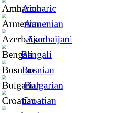
Amharic
Armenian
Azerbaijani
Bengali
Bosnian
Bulgarian
Croatian