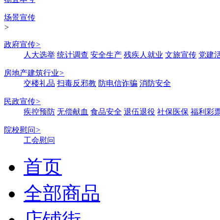
场景宣传
>
政府宣传
>
人大选举
统计调查
安全生产
残疾人就业
文旅宣传
党建
房地产建筑行业
>
交楼礼品
扫毒反邪教
防电信诈骗
消防安全
民政宣传
>
疾控预防
无偿献血
食品安全
退伍退役
社保医保
福利彩
院校慰问
>
工会慰问
首页
全部商品
店铺街