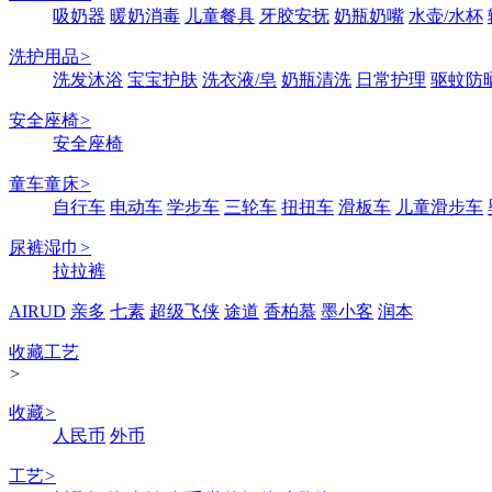
吸奶器
暖奶消毒
儿童餐具
牙胶安抚
奶瓶奶嘴
水壶/水杯
洗护用品
>
洗发沐浴
宝宝护肤
洗衣液/皂
奶瓶清洗
日常护理
驱蚊防
安全座椅
>
安全座椅
童车童床
>
自行车
电动车
学步车
三轮车
扭扭车
滑板车
儿童滑步车
尿裤湿巾
>
拉拉裤
AIRUD
亲多
七素
超级飞侠
途道
香柏慕
墨小客
润本
收藏工艺
>
收藏
>
人民币
外币
工艺
>