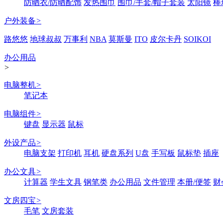
防晒衣/防晒配饰
发热围巾
围巾/手套/帽子套装
太阳镜
棒
户外装备
>
路悠悠
地球叔叔
万事利
NBA
莫斯曼
ITO
皮尔卡丹
SOIKOI
办公用品
>
电脑整机
>
笔记本
电脑组件
>
键盘
显示器
鼠标
外设产品
>
电脑支架
打印机
耳机
硬盘系列
U盘
手写板
鼠标垫
插座
办公文具
>
计算器
学生文具
钢笔类
办公用品
文件管理
本册/便签
财
文房四宝
>
毛笔
文房套装