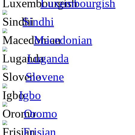
Luxembourgish
Sindhi
Macedonian
Luganda
Slovene
Igbo
Oromo
Frisian