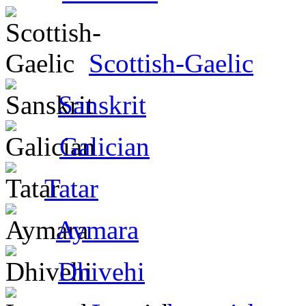
Scottish-Gaelic
Sanskrit
Galician
Tatar
Aymara
Dhivehi