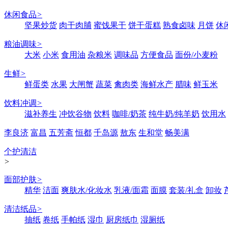
休闲食品
>
坚果炒货
肉干肉脯
蜜饯果干
饼干蛋糕
熟食卤味
月饼
休
粮油调味
>
大米
小米
食用油
杂粮米
调味品
方便食品
面份/小麦粉
生鲜
>
鲜蛋类
水果
大闸蟹
蔬菜
禽肉类
海鲜水产
腊味
鲜玉米
饮料冲调
>
滋补养生
冲饮谷物
饮料
咖啡/奶茶
纯牛奶/纯羊奶
饮用水
李良济
富昌
五芳斋
恒都
千岛源
敖东
生和堂
畅美满
个护清洁
>
面部护肤
>
精华
洁面
爽肤水/化妆水
乳液/面霜
面膜
套装/礼盒
卸妆
清洁纸品
>
抽纸
卷纸
手帕纸
湿巾
厨房纸巾
湿厕纸