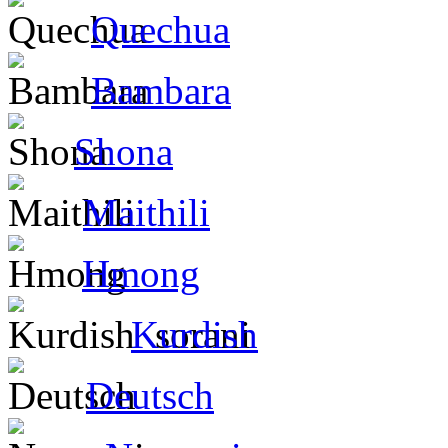
Quechua
Bambara
Shona
Maithili
Hmong
Kurdish
Deutsch