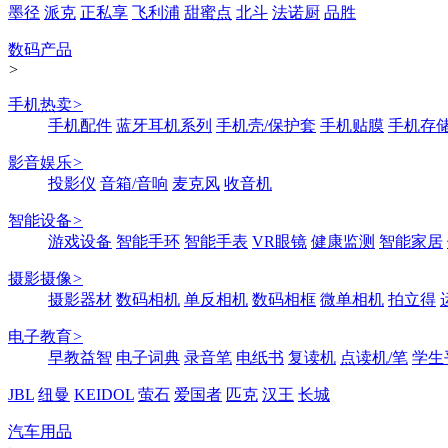
墨径
派克
正私享
飞利浦
甜蜜点
北斗
法诺厨
品胜
数码产品
>
手机热卖
>
手机配件
蓝牙耳机系列
手机壳/保护套
手机贴膜
手机存
影音娱乐
>
投影仪
音箱/音响
麦克风
收音机
智能设备
>
游戏设备
智能手环
智能手表
VR眼镜
健康监测
智能家居
摄影摄像
>
摄影器材
数码相机
单反相机
数码相框
微单相机
拍立得
电子教育
>
早教益智
电子词典
录音笔
电纸书
复读机
点读机/笔
学生
JBL
纽曼
KEIDOL
萤石
爱国者
匹克
汉王
长城
汽车用品