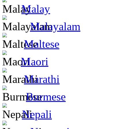
Malay
Malayalam
Maltese
Maori
Marathi
Burmese
Nepali