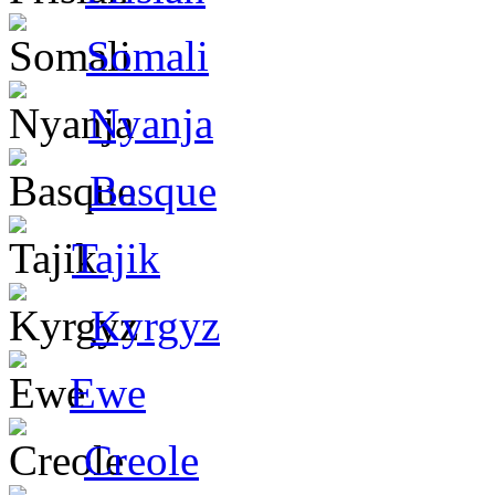
Somali
Nyanja
Basque
Tajik
Kyrgyz
Ewe
Creole