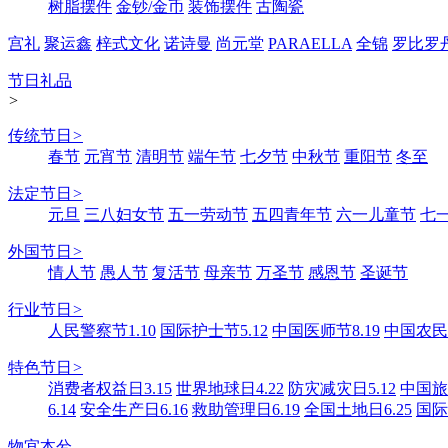
树脂摆件
金钞/金币
装饰摆件
古陶瓷
宫礼
聚运鑫
梓式文化
诺诗曼
尚元堂
PARAELLA
全锦
罗比罗
节日礼品
>
传统节日
>
春节
元宵节
清明节
端午节
七夕节
中秋节
重阳节
冬至
法定节日
>
元旦
三八妇女节
五一劳动节
五四青年节
六一儿童节
七
外国节日
>
情人节
愚人节
复活节
母亲节
万圣节
感恩节
圣诞节
行业节日
>
人民警察节1.10
国际护士节5.12
中国医师节8.19
中国农民丰
特色节日
>
消费者权益日3.15
世界地球日4.22
防灾减灾日5.12
中国旅游
6.14
安全生产日6.16
救助管理日6.19
全国土地日6.25
国际
物宜本兮