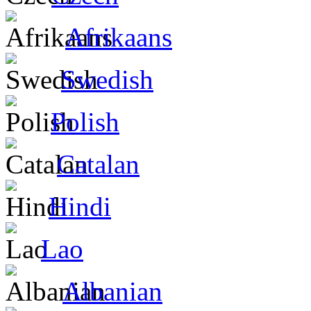
Afrikaans
Swedish
Polish
Catalan
Hindi
Lao
Albanian