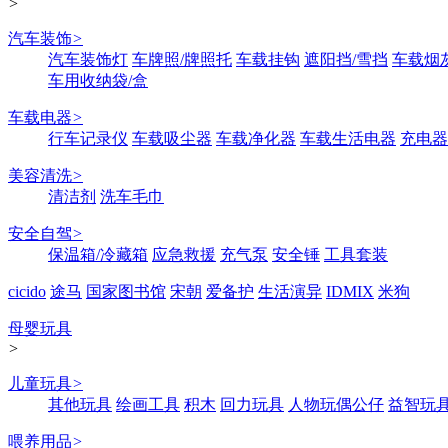
>
汽车装饰
>
汽车装饰灯
车牌照/牌照托
车载挂钩
遮阳挡/雪挡
车载烟
车用收纳袋/盒
车载电器
>
行车记录仪
车载吸尘器
车载净化器
车载生活电器
充电器
美容清洗
>
清洁剂
洗车毛巾
安全自驾
>
保温箱/冷藏箱
应急救援
充气泵
安全锤
工具套装
cicido
途马
国家图书馆
宋朝
爱备护
生活演异
IDMIX
米狗
母婴玩具
>
儿童玩具
>
其他玩具
绘画工具
积木
回力玩具
人物玩偶公仔
益智玩
喂养用品
>