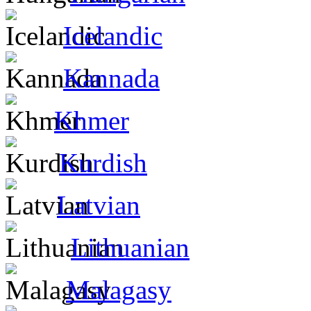
Icelandic
Kannada
Khmer
Kurdish
Latvian
Lithuanian
Malagasy