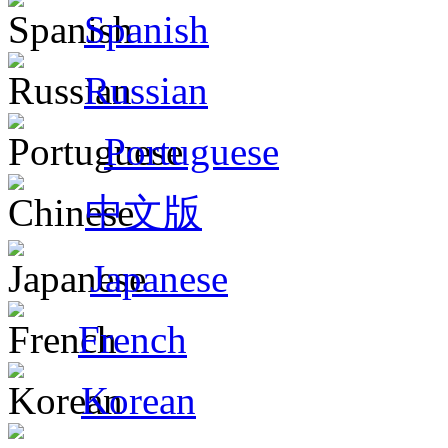
Spanish
Russian
Portuguese
中文版
Japanese
French
Korean