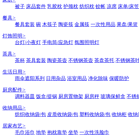
被子
床品套件
乳胶枕
护颈枕
纺织枕
蚊帐
凉席
床单/床笠
餐具
>
餐具套装
碗
木筷子
陶瓷筷
金属筷
一次性用品
果盘/果篮
灯饰照明
>
台灯/小夜灯
手电筒/应急灯
氛围照明灯
茶具
>
茶杯
茶具套装
陶瓷茶壶
不锈钢茶壶
茶盘茶托
不锈钢茶
生活日用
>
雨伞遮阳系列
日用杂品
浴室用品
净化除味
保暖防护
厨房配件
>
调料器皿
饭盒/提锅
厨房置物架
厨房秤
玻璃保鲜盒
不锈
收纳用品
>
纺织收纳袋/包
皮质收纳袋/包
塑料收纳袋/包
收纳柜
收纳
居家布艺
>
毛巾浴巾
地垫
抱枕靠垫
坐垫
一次性洗脸巾