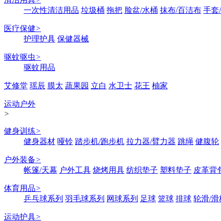
一次性清洁用品
垃圾桶
拖把
脸盆/水桶
抹布/百洁布
手套
医疗保健
>
护理护具
保健器械
驱蚊驱虫
>
驱蚊用品
艾修堂
瑶辰
膜太
蔬果园
立白
水卫士
花王
柚家
运动户外
>
健身训练
>
健身器材
哑铃
踏步机/跑步机
拉力器/臂力器
跳绳
健腹轮
户外装备
>
帐篷/天幕
户外工具
烧烤用具
纺织垫子
塑料垫子
皮革背
体育用品
>
乒乓球系列
羽毛球系列
网球系列
足球
篮球
排球
轮滑/滑
运动护具
>