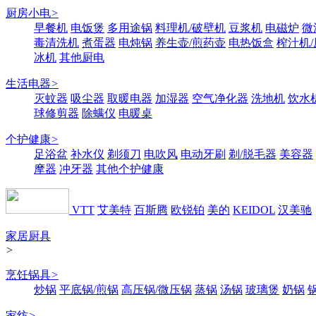
厨房小电
>
早餐机
电饭煲
多用途锅
料理机/破壁机
豆浆机
电磁炉
微
毒清洗机
煮蛋器
电炖锅
养生壶/煎药壶
电热饭盒
榨汁机
冰机
其他厨电
生活电器
>
灭蚊器
吸尘器
取暖电器
加湿器
空气净化器
洗地机
饮水
球修剪器
除螨仪
电暖桌
个护健康
>
足浴盆
补水仪
剃须刀
电吹风
电动牙刷
剃/脱毛器
美容器
摩器
冲牙器
其他个护健康
VTT
艾美特
百斯腾
欧锐铂
美的
KEIDOL
汉美驰
家居厨具
>
烹饪锅具
>
炒锅
平底锅/煎锅
高压锅/微压锅
蒸锅
汤锅
玻璃煲
奶锅
家纺
>