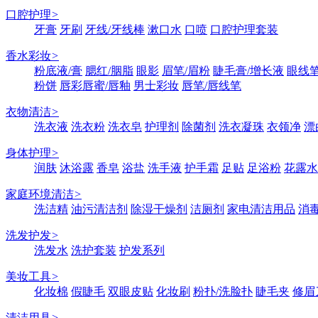
口腔护理
>
牙膏
牙刷
牙线/牙线棒
漱口水
口喷
口腔护理套装
香水彩妆
>
粉底液/膏
腮红/胭脂
眼影
眉笔/眉粉
睫毛膏/增长液
眼线笔
粉饼
唇彩唇蜜/唇釉
男士彩妆
唇笔/唇线笔
衣物清洁
>
洗衣液
洗衣粉
洗衣皂
护理剂
除菌剂
洗衣凝珠
衣领净
漂
身体护理
>
润肤
沐浴露
香皂
浴盐
洗手液
护手霜
足贴
足浴粉
花露水
家庭环境清洁
>
洗洁精
油污清洁剂
除湿干燥剂
洁厕剂
家电清洁用品
消
洗发护发
>
洗发水
洗护套装
护发系列
美妆工具
>
化妆棉
假睫毛
双眼皮贴
化妆刷
粉扑/洗脸扑
睫毛夹
修眉
清洁用具
>