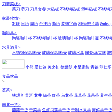
刀剪菜板
>
菜刀
剪刀
刀具套餐
木砧板
不锈钢砧板
塑料砧板
不锈钢刀
家装软饰
>
对联
日历
周历
台挂历
撕历
装饰字画
相框/照片墙
&nbs
咖啡具
>
陶瓷咖啡杯
不锈钢咖啡杯
玻璃咖啡杯
陶瓷咖啡壶
不锈钢
水具酒具
>
不锈钢保温杯/壶
玻璃保温杯/壶
玻璃水具
陶瓷/马克杯
塑
小熊
爱仕达
美之扣
德世朗
水星家纺
青锦
菲仕乐
食品饮品
>
茗茶
>
铁观音
普洱
龙井
绿茶
红茶
乌龙茶
花草茶
花果茶
养生茶
南北干货
>
菌菇干货
干菜类
鱼虾贝藻类干货
干制水果类
海鲜类干货