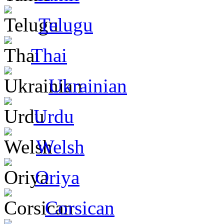
Telugu
Thai
Ukrainian
Urdu
Welsh
Oriya
Corsican