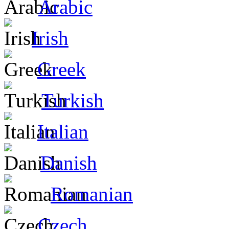
Arabic
Irish
Greek
Turkish
Italian
Danish
Romanian
Czech