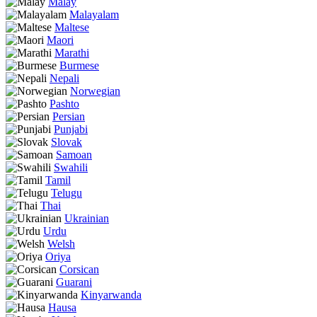
Malay
Malayalam
Maltese
Maori
Marathi
Burmese
Nepali
Norwegian
Pashto
Persian
Punjabi
Slovak
Samoan
Swahili
Tamil
Telugu
Thai
Ukrainian
Urdu
Welsh
Oriya
Corsican
Guarani
Kinyarwanda
Hausa