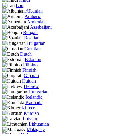
Hindi
Lao
Albanian
Amharic
Armenian
Azerbaijani
Bengali
Bosnian
Bulgarian
Croatian
Dutch
Estonian
Filipino
Finnish
Gujarati
Haitian
Hebrew
Hungarian
Icelandic
Kannada
Khmer
Kurdish
Latvian
Lithuanian
Malagasy