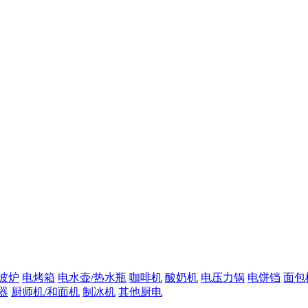
波炉
电烤箱
电水壶/热水瓶
咖啡机
酸奶机
电压力锅
电饼铛
面包
器
厨师机/和面机
制冰机
其他厨电