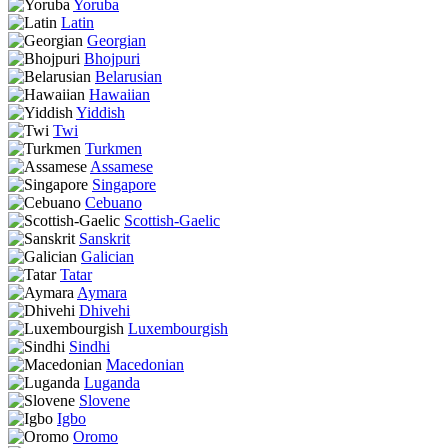
Yoruba
Latin
Georgian
Bhojpuri
Belarusian
Hawaiian
Yiddish
Twi
Turkmen
Assamese
Singapore
Cebuano
Scottish-Gaelic
Sanskrit
Galician
Tatar
Aymara
Dhivehi
Luxembourgish
Sindhi
Macedonian
Luganda
Slovene
Igbo
Oromo