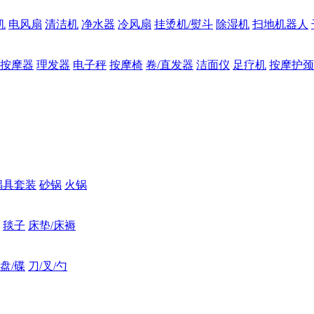
机
电风扇
清洁机
净水器
冷风扇
挂烫机/熨斗
除湿机
扫地机器人
按摩器
理发器
电子秤
按摩椅
卷/直发器
洁面仪
足疗机
按摩护颈
锅具套装
砂锅
火锅
毯子
床垫/床褥
盘/碟
刀/叉/勺