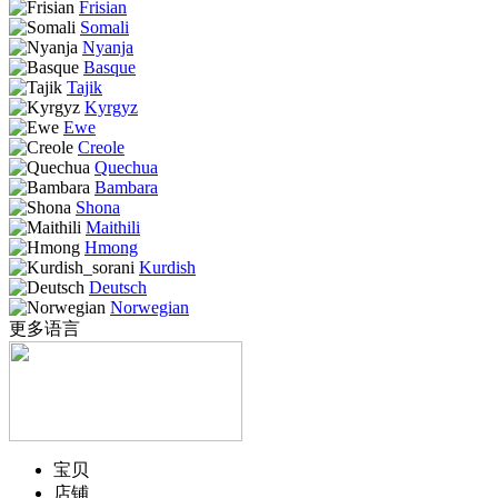
Frisian
Somali
Nyanja
Basque
Tajik
Kyrgyz
Ewe
Creole
Quechua
Bambara
Shona
Maithili
Hmong
Kurdish
Deutsch
Norwegian
更多语言
宝贝
店铺