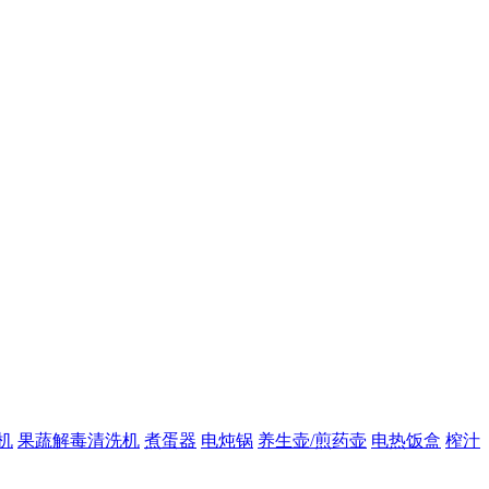
机
果蔬解毒清洗机
煮蛋器
电炖锅
养生壶/煎药壶
电热饭盒
榨汁