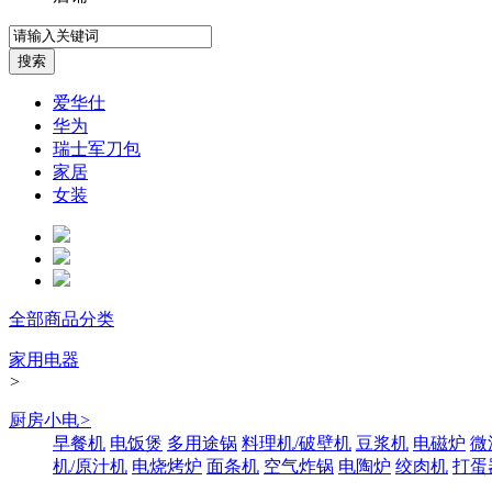
爱华仕
华为
瑞士军刀包
家居
女装
全部商品分类
家用电器
>
厨房小电
>
早餐机
电饭煲
多用途锅
料理机/破壁机
豆浆机
电磁炉
微
机/原汁机
电烧烤炉
面条机
空气炸锅
电陶炉
绞肉机
打蛋