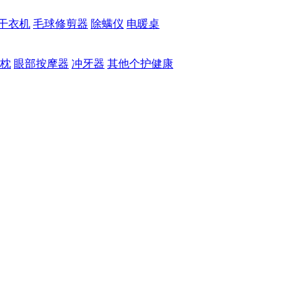
干衣机
毛球修剪器
除螨仪
电暖桌
枕
眼部按摩器
冲牙器
其他个护健康