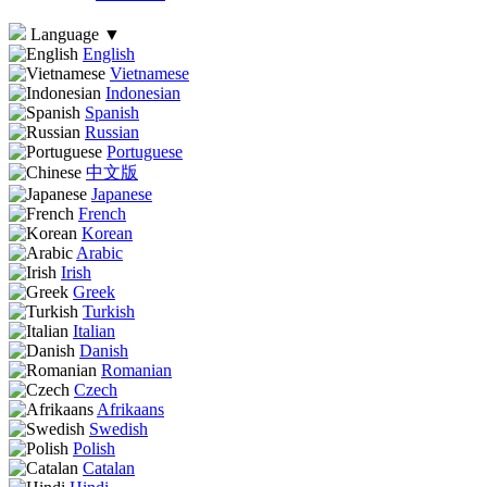
Language
▼
English
Vietnamese
Indonesian
Spanish
Russian
Portuguese
中文版
Japanese
French
Korean
Arabic
Irish
Greek
Turkish
Italian
Danish
Romanian
Czech
Afrikaans
Swedish
Polish
Catalan