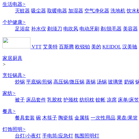
生活电器
>
灭蚊器
吸尘器
取暖电器
加湿器
空气净化器
洗地机
饮水
个护健康
>
足浴盆
补水仪
剃须刀
电吹风
电动牙刷
剃/脱毛器
美容器
VTT
艾美特
百斯腾
欧锐铂
美的
KEIDOL
汉美驰
家居厨具
>
烹饪锅具
>
炒锅
平底锅/煎锅
高压锅/微压锅
蒸锅
汤锅
玻璃煲
奶锅
家纺
>
被子
床品套件
乳胶枕
护颈枕
纺织枕
蚊帐
凉席
床单/床笠
餐具
>
餐具套装
碗
木筷子
陶瓷筷
金属筷
一次性用品
果盘/果篮
灯饰照明
>
台灯/小夜灯
手电筒/应急灯
氛围照明灯