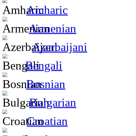
Amharic
Armenian
Azerbaijani
Bengali
Bosnian
Bulgarian
Croatian