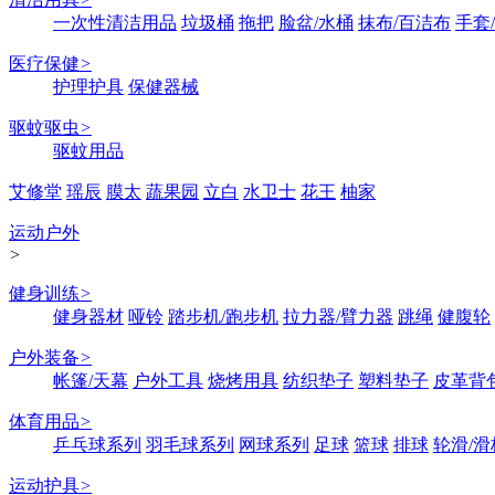
一次性清洁用品
垃圾桶
拖把
脸盆/水桶
抹布/百洁布
手套
医疗保健
>
护理护具
保健器械
驱蚊驱虫
>
驱蚊用品
艾修堂
瑶辰
膜太
蔬果园
立白
水卫士
花王
柚家
运动户外
>
健身训练
>
健身器材
哑铃
踏步机/跑步机
拉力器/臂力器
跳绳
健腹轮
户外装备
>
帐篷/天幕
户外工具
烧烤用具
纺织垫子
塑料垫子
皮革背
体育用品
>
乒乓球系列
羽毛球系列
网球系列
足球
篮球
排球
轮滑/滑
运动护具
>