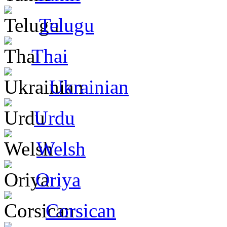
Telugu
Thai
Ukrainian
Urdu
Welsh
Oriya
Corsican