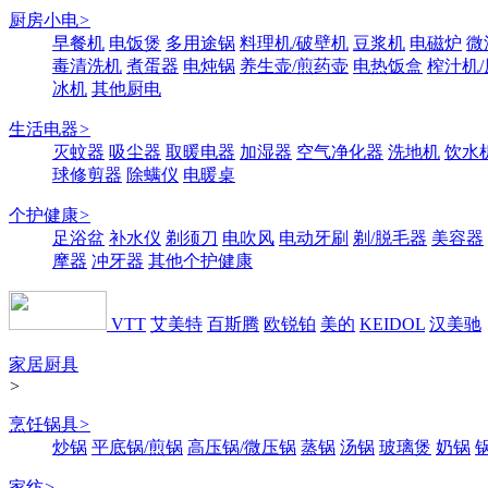
厨房小电
>
早餐机
电饭煲
多用途锅
料理机/破壁机
豆浆机
电磁炉
微
毒清洗机
煮蛋器
电炖锅
养生壶/煎药壶
电热饭盒
榨汁机
冰机
其他厨电
生活电器
>
灭蚊器
吸尘器
取暖电器
加湿器
空气净化器
洗地机
饮水
球修剪器
除螨仪
电暖桌
个护健康
>
足浴盆
补水仪
剃须刀
电吹风
电动牙刷
剃/脱毛器
美容器
摩器
冲牙器
其他个护健康
VTT
艾美特
百斯腾
欧锐铂
美的
KEIDOL
汉美驰
家居厨具
>
烹饪锅具
>
炒锅
平底锅/煎锅
高压锅/微压锅
蒸锅
汤锅
玻璃煲
奶锅
家纺
>