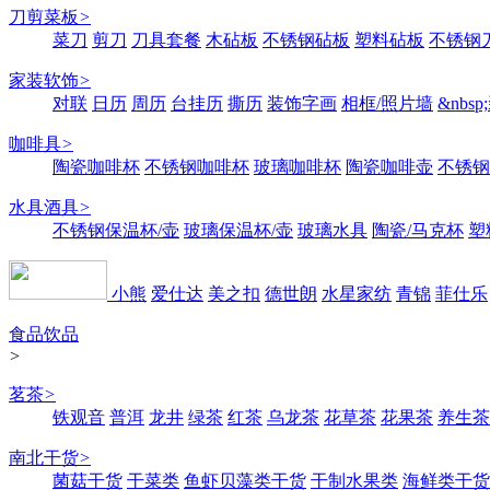
刀剪菜板
>
菜刀
剪刀
刀具套餐
木砧板
不锈钢砧板
塑料砧板
不锈钢刀
家装软饰
>
对联
日历
周历
台挂历
撕历
装饰字画
相框/照片墙
&nbs
咖啡具
>
陶瓷咖啡杯
不锈钢咖啡杯
玻璃咖啡杯
陶瓷咖啡壶
不锈钢
水具酒具
>
不锈钢保温杯/壶
玻璃保温杯/壶
玻璃水具
陶瓷/马克杯
塑
小熊
爱仕达
美之扣
德世朗
水星家纺
青锦
菲仕乐
食品饮品
>
茗茶
>
铁观音
普洱
龙井
绿茶
红茶
乌龙茶
花草茶
花果茶
养生茶
南北干货
>
菌菇干货
干菜类
鱼虾贝藻类干货
干制水果类
海鲜类干货