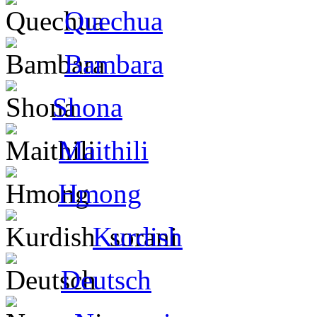
Quechua
Bambara
Shona
Maithili
Hmong
Kurdish
Deutsch