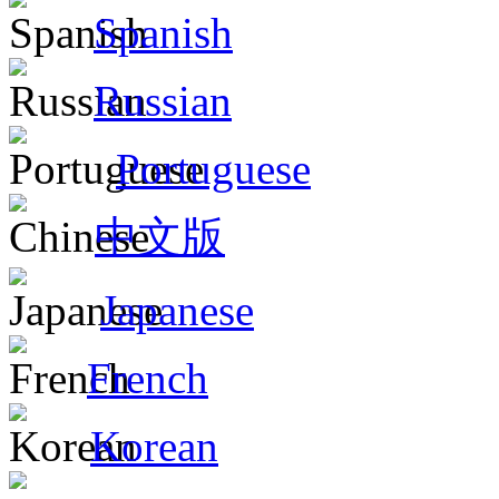
Spanish
Russian
Portuguese
中文版
Japanese
French
Korean