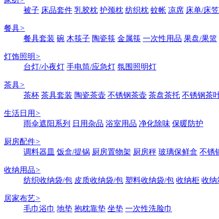
被子
床品套件
乳胶枕
护颈枕
纺织枕
蚊帐
凉席
床单/床笠
餐具
>
餐具套装
碗
木筷子
陶瓷筷
金属筷
一次性用品
果盘/果篮
灯饰照明
>
台灯/小夜灯
手电筒/应急灯
氛围照明灯
茶具
>
茶杯
茶具套装
陶瓷茶壶
不锈钢茶壶
茶盘茶托
不锈钢茶
生活日用
>
雨伞遮阳系列
日用杂品
浴室用品
净化除味
保暖防护
厨房配件
>
调料器皿
饭盒/提锅
厨房置物架
厨房秤
玻璃保鲜盒
不锈
收纳用品
>
纺织收纳袋/包
皮质收纳袋/包
塑料收纳袋/包
收纳柜
收纳
居家布艺
>
毛巾浴巾
地垫
抱枕靠垫
坐垫
一次性洗脸巾