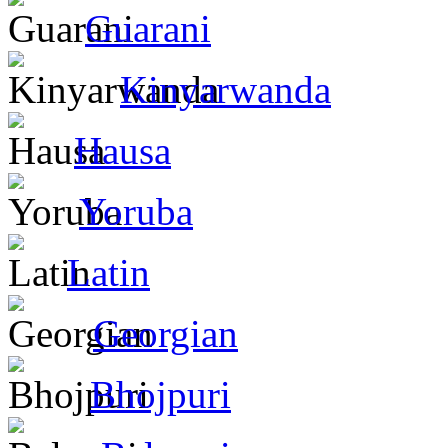
Guarani
Kinyarwanda
Hausa
Yoruba
Latin
Georgian
Bhojpuri