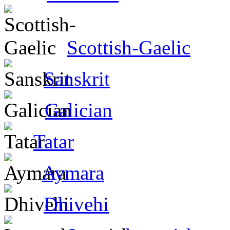
Scottish-Gaelic
Sanskrit
Galician
Tatar
Aymara
Dhivehi