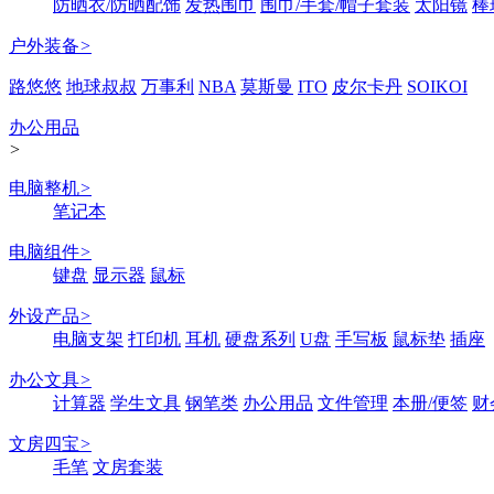
防晒衣/防晒配饰
发热围巾
围巾/手套/帽子套装
太阳镜
棒
户外装备
>
路悠悠
地球叔叔
万事利
NBA
莫斯曼
ITO
皮尔卡丹
SOIKOI
办公用品
>
电脑整机
>
笔记本
电脑组件
>
键盘
显示器
鼠标
外设产品
>
电脑支架
打印机
耳机
硬盘系列
U盘
手写板
鼠标垫
插座
办公文具
>
计算器
学生文具
钢笔类
办公用品
文件管理
本册/便签
财
文房四宝
>
毛笔
文房套装