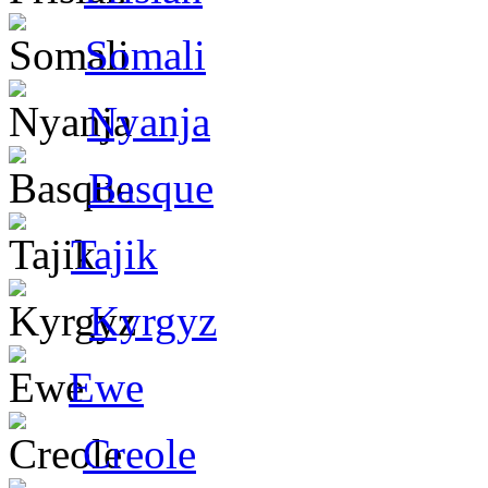
Somali
Nyanja
Basque
Tajik
Kyrgyz
Ewe
Creole