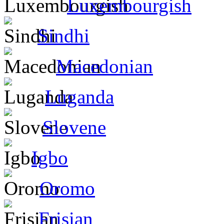
Luxembourgish
Sindhi
Macedonian
Luganda
Slovene
Igbo
Oromo
Frisian