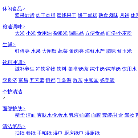
休闲食品
>
坚果炒货
肉干肉脯
蜜饯果干
饼干蛋糕
熟食卤味
月饼
休
粮油调味
>
大米
小米
食用油
杂粮米
调味品
方便食品
面份/小麦粉
生鲜
>
鲜蛋类
水果
大闸蟹
蔬菜
禽肉类
海鲜水产
腊味
鲜玉米
饮料冲调
>
滋补养生
冲饮谷物
饮料
咖啡/奶茶
纯牛奶/纯羊奶
饮用水
李良济
富昌
五芳斋
恒都
千岛源
敖东
生和堂
畅美满
个护清洁
>
面部护肤
>
精华
洁面
爽肤水/化妆水
乳液/面霜
面膜
套装/礼盒
卸妆
清洁纸品
>
抽纸
卷纸
手帕纸
湿巾
厨房纸巾
湿厕纸