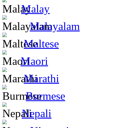
Malay
Malayalam
Maltese
Maori
Marathi
Burmese
Nepali