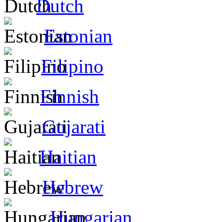
Dutch
Estonian
Filipino
Finnish
Gujarati
Haitian
Hebrew
Hungarian