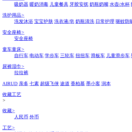
吸奶器
暖奶消毒
儿童餐具
牙胶安抚
奶瓶奶嘴
水壶/水杯
洗护用品
>
洗发沐浴
宝宝护肤
洗衣液/皂
奶瓶清洗
日常护理
驱蚊防
安全座椅
>
安全座椅
童车童床
>
自行车
电动车
学步车
三轮车
扭扭车
滑板车
儿童滑步车
尿裤湿巾
>
拉拉裤
AIRUD
亲多
七素
超级飞侠
途道
香柏慕
墨小客
润本
收藏工艺
>
收藏
>
人民币
外币
工艺
>