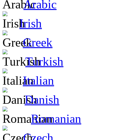
Arabic
Irish
Greek
Turkish
Italian
Danish
Romanian
Czech