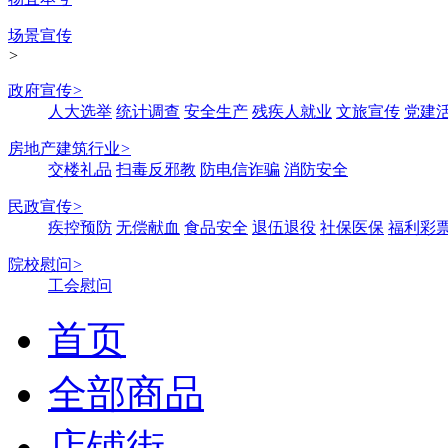
场景宣传
>
政府宣传
>
人大选举
统计调查
安全生产
残疾人就业
文旅宣传
党建
房地产建筑行业
>
交楼礼品
扫毒反邪教
防电信诈骗
消防安全
民政宣传
>
疾控预防
无偿献血
食品安全
退伍退役
社保医保
福利彩
院校慰问
>
工会慰问
首页
全部商品
店铺街