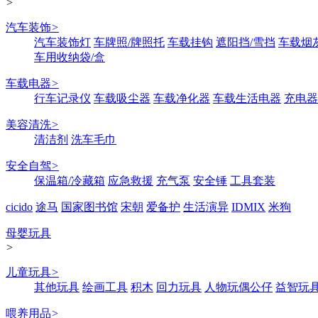
>
汽车装饰
>
汽车装饰灯
车牌照/牌照托
车载挂钩
遮阳挡/雪挡
车载烟
车用收纳袋/盒
车载电器
>
行车记录仪
车载吸尘器
车载净化器
车载生活电器
充电器
美容清洗
>
清洁剂
洗车毛巾
安全自驾
>
保温箱/冷藏箱
应急救援
充气泵
安全锤
工具套装
cicido
途马
国家图书馆
宋朝
爱备护
生活演异
IDMIX
米狗
母婴玩具
>
儿童玩具
>
其他玩具
绘画工具
积木
回力玩具
人物玩偶公仔
益智玩
喂养用品
>