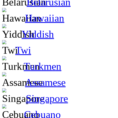
Belarusian
Hawaiian
Yiddish
Twi
Turkmen
Assamese
Singapore
Cebuano