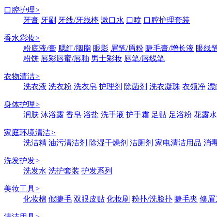
口腔护理
>
牙膏
牙刷
牙线/牙线棒
漱口水
口喷
口腔护理套装
香水彩妆
>
粉底液/膏
腮红/胭脂
眼影
眉笔/眉粉
睫毛膏/增长液
眼线笔
粉饼
唇彩唇蜜/唇釉
男士彩妆
唇笔/唇线笔
衣物清洁
>
洗衣液
洗衣粉
洗衣皂
护理剂
除菌剂
洗衣凝珠
衣领净
漂
身体护理
>
润肤
沐浴露
香皂
浴盐
洗手液
护手霜
足贴
足浴粉
花露水
家庭环境清洁
>
洗洁精
油污清洁剂
除湿干燥剂
洁厕剂
家电清洁用品
消
洗发护发
>
洗发水
洗护套装
护发系列
美妆工具
>
化妆棉
假睫毛
双眼皮贴
化妆刷
粉扑/洗脸扑
睫毛夹
修眉
清洁用具
>