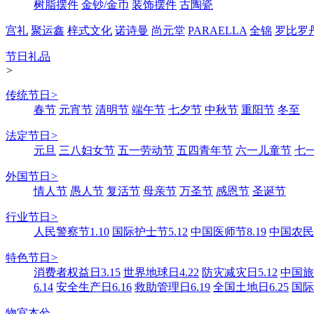
树脂摆件
金钞/金币
装饰摆件
古陶瓷
宫礼
聚运鑫
梓式文化
诺诗曼
尚元堂
PARAELLA
全锦
罗比罗
节日礼品
>
传统节日
>
春节
元宵节
清明节
端午节
七夕节
中秋节
重阳节
冬至
法定节日
>
元旦
三八妇女节
五一劳动节
五四青年节
六一儿童节
七
外国节日
>
情人节
愚人节
复活节
母亲节
万圣节
感恩节
圣诞节
行业节日
>
人民警察节1.10
国际护士节5.12
中国医师节8.19
中国农民丰
特色节日
>
消费者权益日3.15
世界地球日4.22
防灾减灾日5.12
中国旅游
6.14
安全生产日6.16
救助管理日6.19
全国土地日6.25
国际
物宜本兮