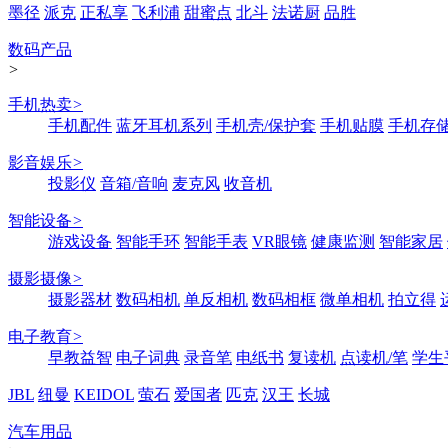
墨径
派克
正私享
飞利浦
甜蜜点
北斗
法诺厨
品胜
数码产品
>
手机热卖
>
手机配件
蓝牙耳机系列
手机壳/保护套
手机贴膜
手机存
影音娱乐
>
投影仪
音箱/音响
麦克风
收音机
智能设备
>
游戏设备
智能手环
智能手表
VR眼镜
健康监测
智能家居
摄影摄像
>
摄影器材
数码相机
单反相机
数码相框
微单相机
拍立得
电子教育
>
早教益智
电子词典
录音笔
电纸书
复读机
点读机/笔
学生
JBL
纽曼
KEIDOL
萤石
爱国者
匹克
汉王
长城
汽车用品