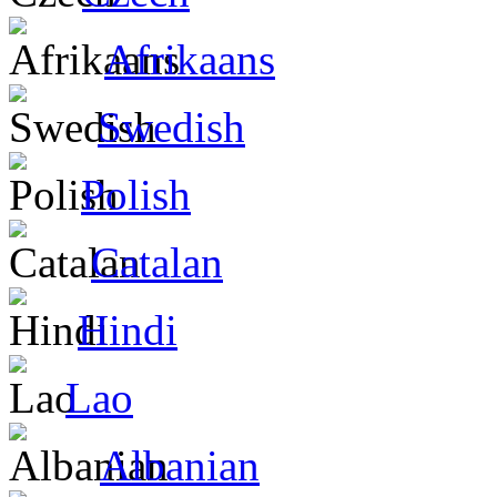
Afrikaans
Swedish
Polish
Catalan
Hindi
Lao
Albanian