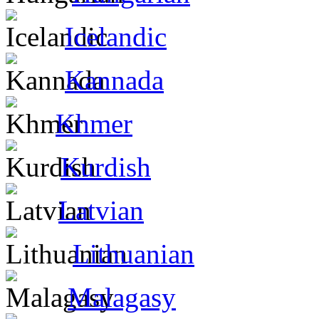
Icelandic
Kannada
Khmer
Kurdish
Latvian
Lithuanian
Malagasy