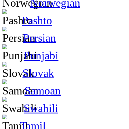
Norwegian
Pashto
Persian
Punjabi
Slovak
Samoan
Swahili
Tamil