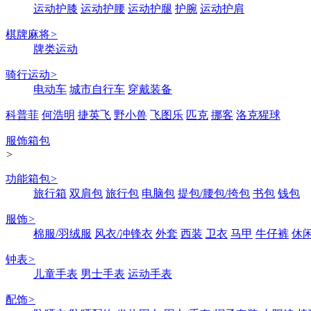
运动护膝
运动护腰
运动护腿
护腕
运动护肩
棋牌麻将
>
牌类运动
骑行运动
>
电动车
城市自行车
穿戴装备
科普菲
何浩明
捷英飞
野小兽
飞图乐
匹克
挪客
洛克猩球
服饰箱包
>
功能箱包
>
旅行箱
双肩包
旅行包
电脑包
提包/腰包/挎包
书包
钱包
服饰
>
棉服/羽绒服
风衣/冲锋衣
外套
西装
卫衣
马甲
牛仔裤
休
钟表
>
儿童手表
男士手表
运动手表
配饰
>