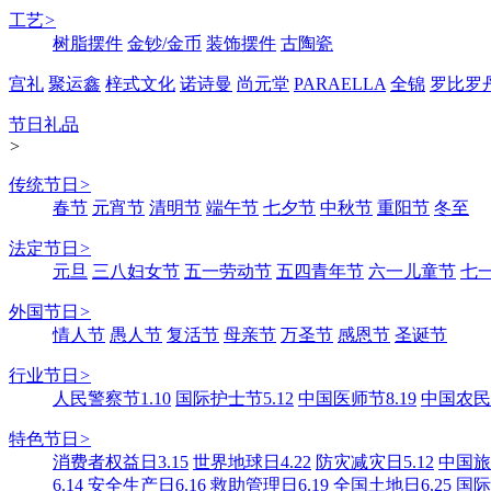
工艺
>
树脂摆件
金钞/金币
装饰摆件
古陶瓷
宫礼
聚运鑫
梓式文化
诺诗曼
尚元堂
PARAELLA
全锦
罗比罗
节日礼品
>
传统节日
>
春节
元宵节
清明节
端午节
七夕节
中秋节
重阳节
冬至
法定节日
>
元旦
三八妇女节
五一劳动节
五四青年节
六一儿童节
七
外国节日
>
情人节
愚人节
复活节
母亲节
万圣节
感恩节
圣诞节
行业节日
>
人民警察节1.10
国际护士节5.12
中国医师节8.19
中国农民丰
特色节日
>
消费者权益日3.15
世界地球日4.22
防灾减灾日5.12
中国旅游
6.14
安全生产日6.16
救助管理日6.19
全国土地日6.25
国际