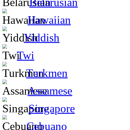
Belarusian
Hawaiian
Yiddish
Twi
Turkmen
Assamese
Singapore
Cebuano