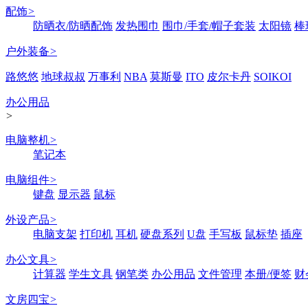
配饰
>
防晒衣/防晒配饰
发热围巾
围巾/手套/帽子套装
太阳镜
棒
户外装备
>
路悠悠
地球叔叔
万事利
NBA
莫斯曼
ITO
皮尔卡丹
SOIKOI
办公用品
>
电脑整机
>
笔记本
电脑组件
>
键盘
显示器
鼠标
外设产品
>
电脑支架
打印机
耳机
硬盘系列
U盘
手写板
鼠标垫
插座
办公文具
>
计算器
学生文具
钢笔类
办公用品
文件管理
本册/便签
财
文房四宝
>