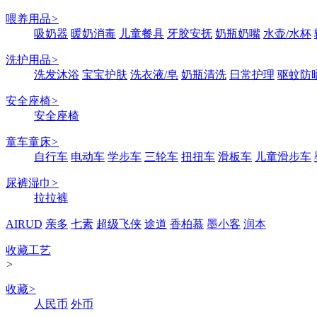
喂养用品
>
吸奶器
暖奶消毒
儿童餐具
牙胶安抚
奶瓶奶嘴
水壶/水杯
洗护用品
>
洗发沐浴
宝宝护肤
洗衣液/皂
奶瓶清洗
日常护理
驱蚊防
安全座椅
>
安全座椅
童车童床
>
自行车
电动车
学步车
三轮车
扭扭车
滑板车
儿童滑步车
尿裤湿巾
>
拉拉裤
AIRUD
亲多
七素
超级飞侠
途道
香柏慕
墨小客
润本
收藏工艺
>
收藏
>
人民币
外币