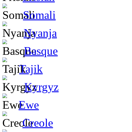
Somali
Nyanja
Basque
Tajik
Kyrgyz
Ewe
Creole