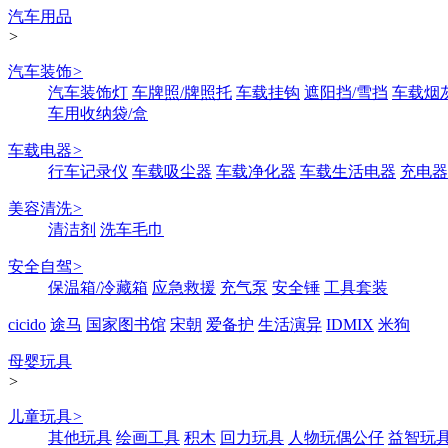
汽车用品
>
汽车装饰
>
汽车装饰灯
车牌照/牌照托
车载挂钩
遮阳挡/雪挡
车载烟
车用收纳袋/盒
车载电器
>
行车记录仪
车载吸尘器
车载净化器
车载生活电器
充电器
美容清洗
>
清洁剂
洗车毛巾
安全自驾
>
保温箱/冷藏箱
应急救援
充气泵
安全锤
工具套装
cicido
途马
国家图书馆
宋朝
爱备护
生活演异
IDMIX
米狗
母婴玩具
>
儿童玩具
>
其他玩具
绘画工具
积木
回力玩具
人物玩偶公仔
益智玩