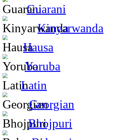
Guarani
Kinyarwanda
Hausa
Yoruba
Latin
Georgian
Bhojpuri