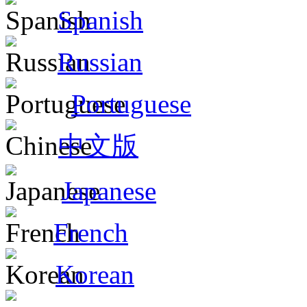
Spanish
Russian
Portuguese
中文版
Japanese
French
Korean