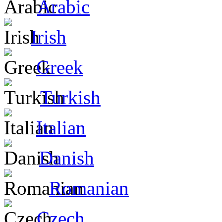
Arabic
Irish
Greek
Turkish
Italian
Danish
Romanian
Czech