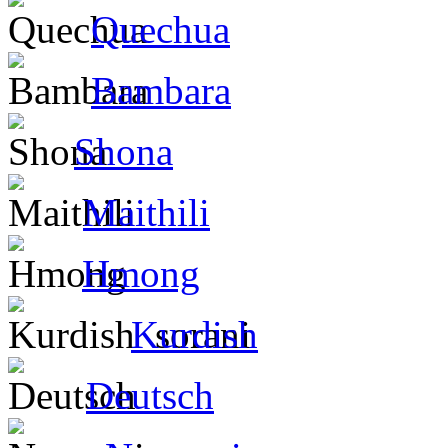
Quechua
Bambara
Shona
Maithili
Hmong
Kurdish
Deutsch