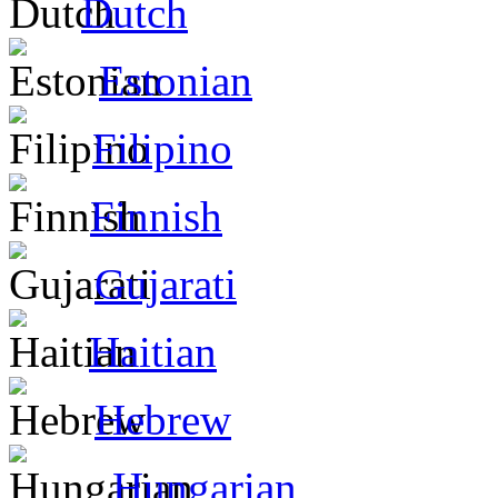
Dutch
Estonian
Filipino
Finnish
Gujarati
Haitian
Hebrew
Hungarian