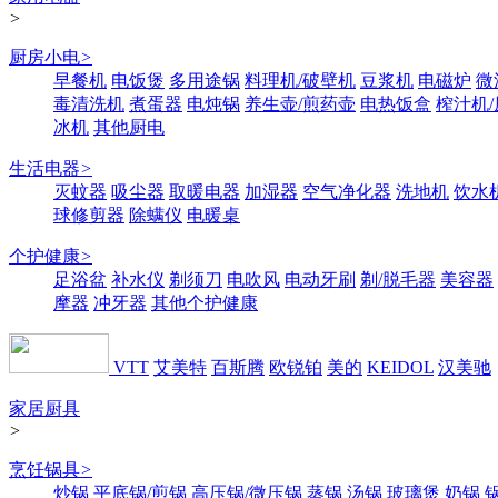
>
厨房小电
>
早餐机
电饭煲
多用途锅
料理机/破壁机
豆浆机
电磁炉
微
毒清洗机
煮蛋器
电炖锅
养生壶/煎药壶
电热饭盒
榨汁机
冰机
其他厨电
生活电器
>
灭蚊器
吸尘器
取暖电器
加湿器
空气净化器
洗地机
饮水
球修剪器
除螨仪
电暖桌
个护健康
>
足浴盆
补水仪
剃须刀
电吹风
电动牙刷
剃/脱毛器
美容器
摩器
冲牙器
其他个护健康
VTT
艾美特
百斯腾
欧锐铂
美的
KEIDOL
汉美驰
家居厨具
>
烹饪锅具
>
炒锅
平底锅/煎锅
高压锅/微压锅
蒸锅
汤锅
玻璃煲
奶锅