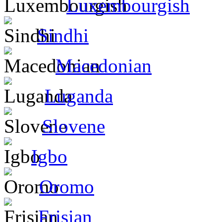
Luxembourgish
Sindhi
Macedonian
Luganda
Slovene
Igbo
Oromo
Frisian