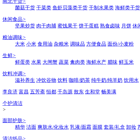
南北干货
>
菌菇干货
干菜类
鱼虾贝藻类干货
干制水果类
海鲜类干货
休闲食品
>
坚果炒货
肉干肉脯
蜜饯果干
饼干蛋糕
熟食卤味
月饼
休
粮油调味
>
大米
小米
食用油
杂粮米
调味品
方便食品
面份/小麦粉
生鲜
>
鲜蛋类
水果
大闸蟹
蔬菜
禽肉类
海鲜水产
腊味
鲜玉米
饮料冲调
>
滋补养生
冲饮谷物
饮料
咖啡/奶茶
纯牛奶/纯羊奶
饮用水
李良济
富昌
五芳斋
恒都
千岛源
敖东
生和堂
畅美满
个护清洁
>
面部护肤
>
精华
洁面
爽肤水/化妆水
乳液/面霜
面膜
套装/礼盒
卸妆
清洁纸品
>