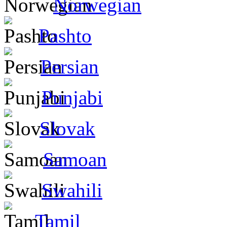
Norwegian
Pashto
Persian
Punjabi
Slovak
Samoan
Swahili
Tamil