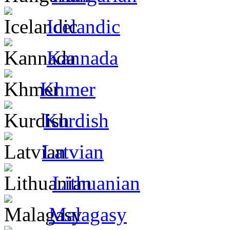
Icelandic
Kannada
Khmer
Kurdish
Latvian
Lithuanian
Malagasy