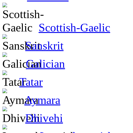
Scottish-Gaelic
Sanskrit
Galician
Tatar
Aymara
Dhivehi