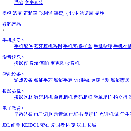
毛笔
文房套装
墨径
派克
正私享
飞利浦
甜蜜点
北斗
法诺厨
品胜
数码产品
>
手机热卖
>
手机配件
蓝牙耳机系列
手机壳/保护套
手机贴膜
手机存
影音娱乐
>
投影仪
音箱/音响
麦克风
收音机
智能设备
>
游戏设备
智能手环
智能手表
VR眼镜
健康监测
智能家居
摄影摄像
>
摄影器材
数码相机
单反相机
数码相框
微单相机
拍立得
电子教育
>
早教益智
电子词典
录音笔
电纸书
复读机
点读机/笔
学生
JBL
纽曼
KEIDOL
萤石
爱国者
匹克
汉王
长城