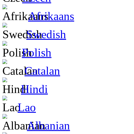
Afrikaans
Swedish
Polish
Catalan
Hindi
Lao
Albanian