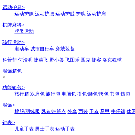
运动护具
>
运动护膝
运动护腰
运动护腿
护腕
运动护肩
棋牌麻将
>
牌类运动
骑行运动
>
电动车
城市自行车
穿戴装备
科普菲
何浩明
捷英飞
野小兽
飞图乐
匹克
挪客
洛克猩球
服饰箱包
>
功能箱包
>
旅行箱
双肩包
旅行包
电脑包
提包/腰包/挎包
书包
钱包
服饰
>
棉服/羽绒服
风衣/冲锋衣
外套
西装
卫衣
马甲
牛仔裤
休
钟表
>
儿童手表
男士手表
运动手表