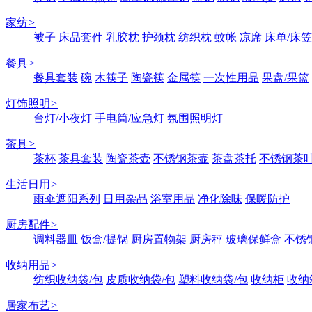
家纺
>
被子
床品套件
乳胶枕
护颈枕
纺织枕
蚊帐
凉席
床单/床笠
餐具
>
餐具套装
碗
木筷子
陶瓷筷
金属筷
一次性用品
果盘/果篮
灯饰照明
>
台灯/小夜灯
手电筒/应急灯
氛围照明灯
茶具
>
茶杯
茶具套装
陶瓷茶壶
不锈钢茶壶
茶盘茶托
不锈钢茶
生活日用
>
雨伞遮阳系列
日用杂品
浴室用品
净化除味
保暖防护
厨房配件
>
调料器皿
饭盒/提锅
厨房置物架
厨房秤
玻璃保鲜盒
不锈
收纳用品
>
纺织收纳袋/包
皮质收纳袋/包
塑料收纳袋/包
收纳柜
收纳
居家布艺
>