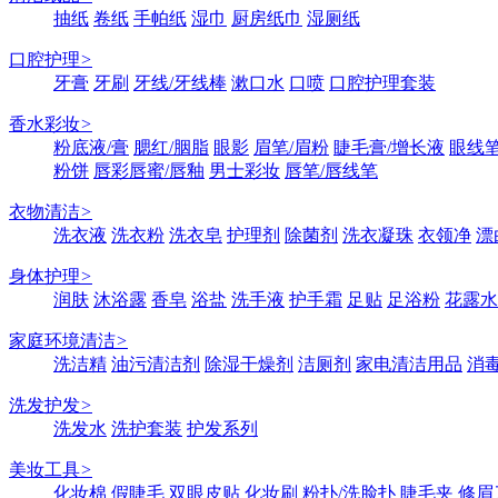
抽纸
卷纸
手帕纸
湿巾
厨房纸巾
湿厕纸
口腔护理
>
牙膏
牙刷
牙线/牙线棒
漱口水
口喷
口腔护理套装
香水彩妆
>
粉底液/膏
腮红/胭脂
眼影
眉笔/眉粉
睫毛膏/增长液
眼线笔
粉饼
唇彩唇蜜/唇釉
男士彩妆
唇笔/唇线笔
衣物清洁
>
洗衣液
洗衣粉
洗衣皂
护理剂
除菌剂
洗衣凝珠
衣领净
漂
身体护理
>
润肤
沐浴露
香皂
浴盐
洗手液
护手霜
足贴
足浴粉
花露水
家庭环境清洁
>
洗洁精
油污清洁剂
除湿干燥剂
洁厕剂
家电清洁用品
消
洗发护发
>
洗发水
洗护套装
护发系列
美妆工具
>
化妆棉
假睫毛
双眼皮贴
化妆刷
粉扑/洗脸扑
睫毛夹
修眉