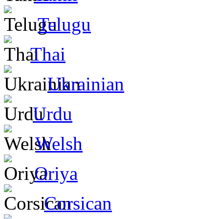
Telugu
Thai
Ukrainian
Urdu
Welsh
Oriya
Corsican