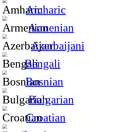
Amharic
Armenian
Azerbaijani
Bengali
Bosnian
Bulgarian
Croatian