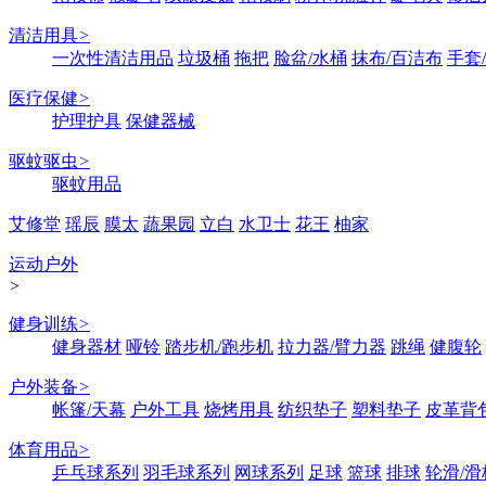
清洁用具
>
一次性清洁用品
垃圾桶
拖把
脸盆/水桶
抹布/百洁布
手套
医疗保健
>
护理护具
保健器械
驱蚊驱虫
>
驱蚊用品
艾修堂
瑶辰
膜太
蔬果园
立白
水卫士
花王
柚家
运动户外
>
健身训练
>
健身器材
哑铃
踏步机/跑步机
拉力器/臂力器
跳绳
健腹轮
户外装备
>
帐篷/天幕
户外工具
烧烤用具
纺织垫子
塑料垫子
皮革背
体育用品
>
乒乓球系列
羽毛球系列
网球系列
足球
篮球
排球
轮滑/滑