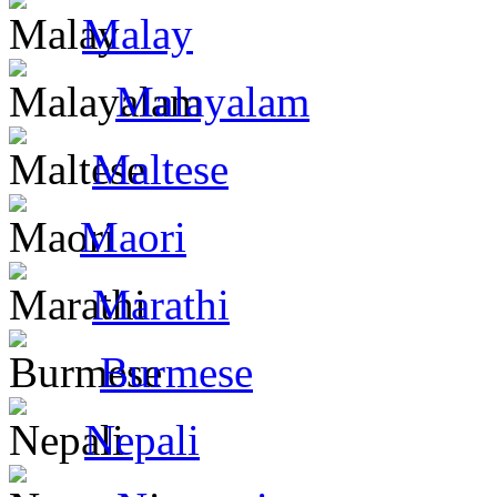
Malay
Malayalam
Maltese
Maori
Marathi
Burmese
Nepali