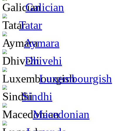
Galician
Tatar
Aymara
Dhivehi
Luxembourgish
Sindhi
Macedonian