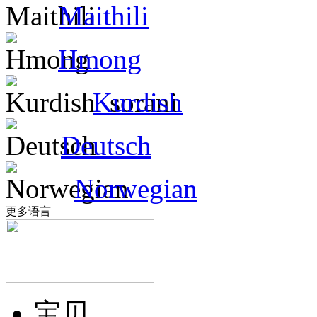
Maithili
Hmong
Kurdish
Deutsch
Norwegian
更多语言
宝贝