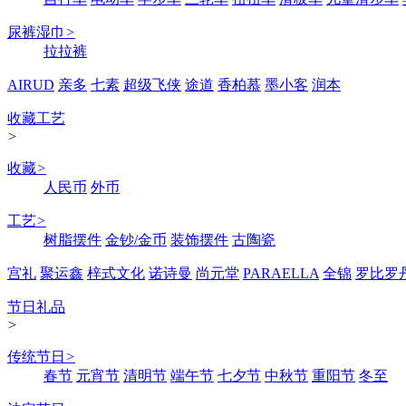
尿裤湿巾
>
拉拉裤
AIRUD
亲多
七素
超级飞侠
途道
香柏慕
墨小客
润本
收藏工艺
>
收藏
>
人民币
外币
工艺
>
树脂摆件
金钞/金币
装饰摆件
古陶瓷
宫礼
聚运鑫
梓式文化
诺诗曼
尚元堂
PARAELLA
全锦
罗比罗
节日礼品
>
传统节日
>
春节
元宵节
清明节
端午节
七夕节
中秋节
重阳节
冬至