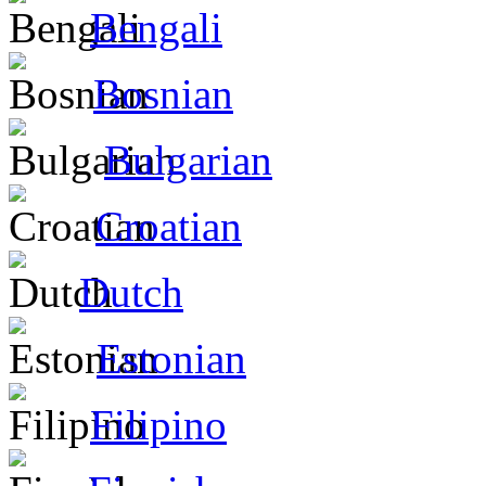
Bengali
Bosnian
Bulgarian
Croatian
Dutch
Estonian
Filipino