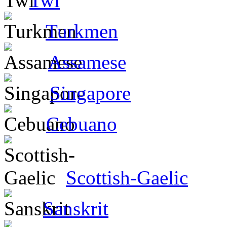
Twi
Turkmen
Assamese
Singapore
Cebuano
Scottish-Gaelic
Sanskrit