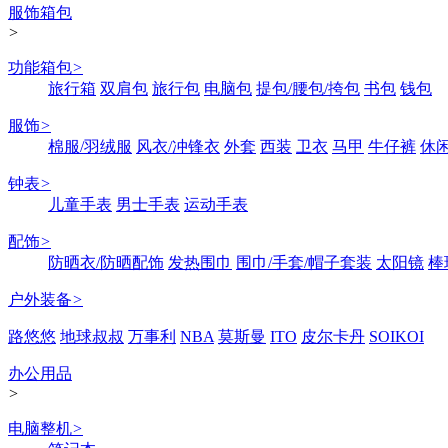
服饰箱包
>
功能箱包
>
旅行箱
双肩包
旅行包
电脑包
提包/腰包/挎包
书包
钱包
服饰
>
棉服/羽绒服
风衣/冲锋衣
外套
西装
卫衣
马甲
牛仔裤
休
钟表
>
儿童手表
男士手表
运动手表
配饰
>
防晒衣/防晒配饰
发热围巾
围巾/手套/帽子套装
太阳镜
棒
户外装备
>
路悠悠
地球叔叔
万事利
NBA
莫斯曼
ITO
皮尔卡丹
SOIKOI
办公用品
>
电脑整机
>