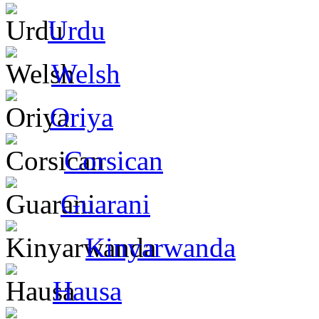
Urdu
Welsh
Oriya
Corsican
Guarani
Kinyarwanda
Hausa