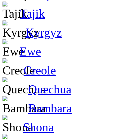
Tajik
Kyrgyz
Ewe
Creole
Quechua
Bambara
Shona