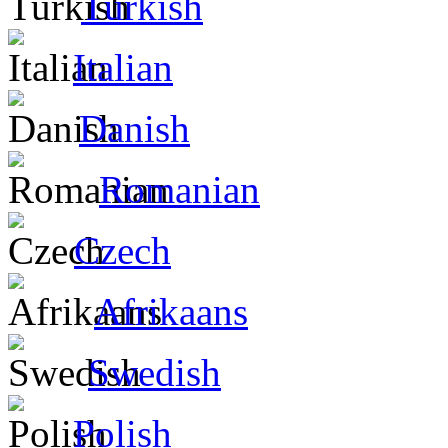
Turkish
Italian
Danish
Romanian
Czech
Afrikaans
Swedish
Polish