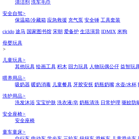
清洁剂
洗车毛巾
安全自驾
>
保温箱/冷藏箱
应急救援
充气泵
安全锤
工具套装
cicido
途马
国家图书馆
宋朝
爱备护
生活演异
IDMIX
米狗
母婴玩具
>
儿童玩具
>
其他玩具
绘画工具
积木
回力玩具
人物玩偶公仔
益智玩
喂养用品
>
吸奶器
暖奶消毒
儿童餐具
牙胶安抚
奶瓶奶嘴
水壶/水杯
洗护用品
>
洗发沐浴
宝宝护肤
洗衣液/皂
奶瓶清洗
日常护理
驱蚊防
安全座椅
>
安全座椅
童车童床
>
自行车
电动车
学步车
三轮车
扭扭车
滑板车
儿童滑步车