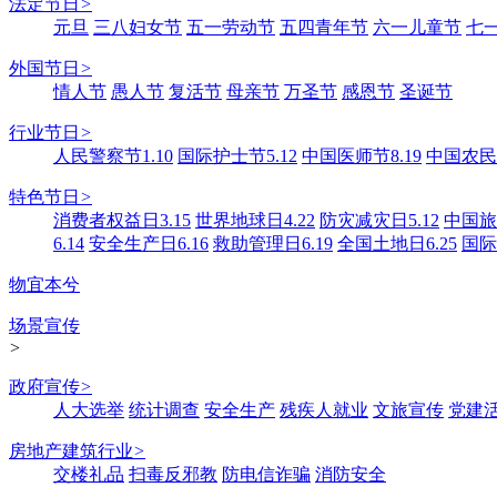
法定节日
>
元旦
三八妇女节
五一劳动节
五四青年节
六一儿童节
七
外国节日
>
情人节
愚人节
复活节
母亲节
万圣节
感恩节
圣诞节
行业节日
>
人民警察节1.10
国际护士节5.12
中国医师节8.19
中国农民丰
特色节日
>
消费者权益日3.15
世界地球日4.22
防灾减灾日5.12
中国旅游
6.14
安全生产日6.16
救助管理日6.19
全国土地日6.25
国际
物宜本兮
场景宣传
>
政府宣传
>
人大选举
统计调查
安全生产
残疾人就业
文旅宣传
党建
房地产建筑行业
>
交楼礼品
扫毒反邪教
防电信诈骗
消防安全