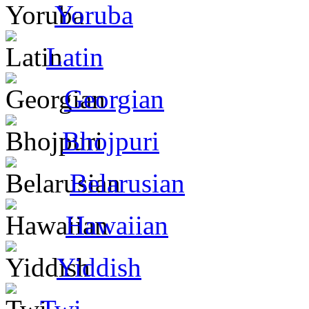
Yoruba
Latin
Georgian
Bhojpuri
Belarusian
Hawaiian
Yiddish