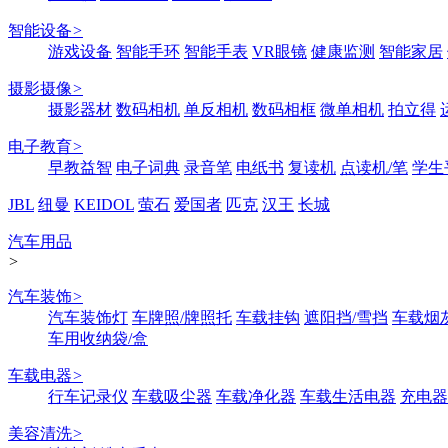
智能设备
>
游戏设备
智能手环
智能手表
VR眼镜
健康监测
智能家居
摄影摄像
>
摄影器材
数码相机
单反相机
数码相框
微单相机
拍立得
电子教育
>
早教益智
电子词典
录音笔
电纸书
复读机
点读机/笔
学生
JBL
纽曼
KEIDOL
萤石
爱国者
匹克
汉王
长城
汽车用品
>
汽车装饰
>
汽车装饰灯
车牌照/牌照托
车载挂钩
遮阳挡/雪挡
车载烟
车用收纳袋/盒
车载电器
>
行车记录仪
车载吸尘器
车载净化器
车载生活电器
充电器
美容清洗
>