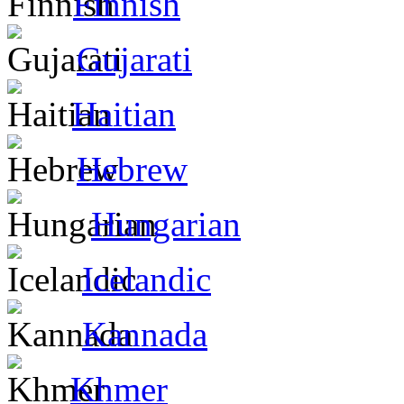
Finnish
Gujarati
Haitian
Hebrew
Hungarian
Icelandic
Kannada
Khmer