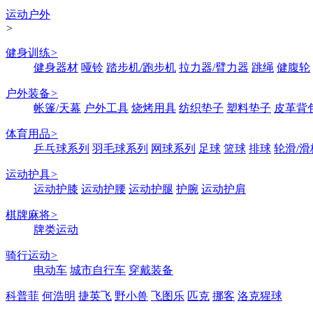
运动户外
>
健身训练
>
健身器材
哑铃
踏步机/跑步机
拉力器/臂力器
跳绳
健腹轮
户外装备
>
帐篷/天幕
户外工具
烧烤用具
纺织垫子
塑料垫子
皮革背
体育用品
>
乒乓球系列
羽毛球系列
网球系列
足球
篮球
排球
轮滑/滑
运动护具
>
运动护膝
运动护腰
运动护腿
护腕
运动护肩
棋牌麻将
>
牌类运动
骑行运动
>
电动车
城市自行车
穿戴装备
科普菲
何浩明
捷英飞
野小兽
飞图乐
匹克
挪客
洛克猩球