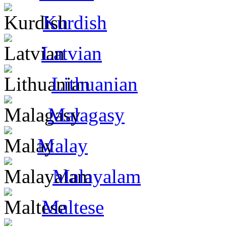
Kurdish
Latvian
Lithuanian
Malagasy
Malay
Malayalam
Maltese