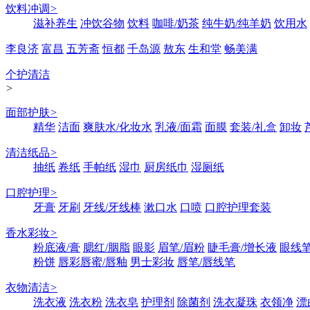
饮料冲调
>
滋补养生
冲饮谷物
饮料
咖啡/奶茶
纯牛奶/纯羊奶
饮用水
李良济
富昌
五芳斋
恒都
千岛源
敖东
生和堂
畅美满
个护清洁
>
面部护肤
>
精华
洁面
爽肤水/化妆水
乳液/面霜
面膜
套装/礼盒
卸妆
清洁纸品
>
抽纸
卷纸
手帕纸
湿巾
厨房纸巾
湿厕纸
口腔护理
>
牙膏
牙刷
牙线/牙线棒
漱口水
口喷
口腔护理套装
香水彩妆
>
粉底液/膏
腮红/胭脂
眼影
眉笔/眉粉
睫毛膏/增长液
眼线笔
粉饼
唇彩唇蜜/唇釉
男士彩妆
唇笔/唇线笔
衣物清洁
>
洗衣液
洗衣粉
洗衣皂
护理剂
除菌剂
洗衣凝珠
衣领净
漂