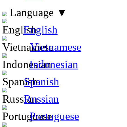
Language
▼
English
Vietnamese
Indonesian
Spanish
Russian
Portuguese