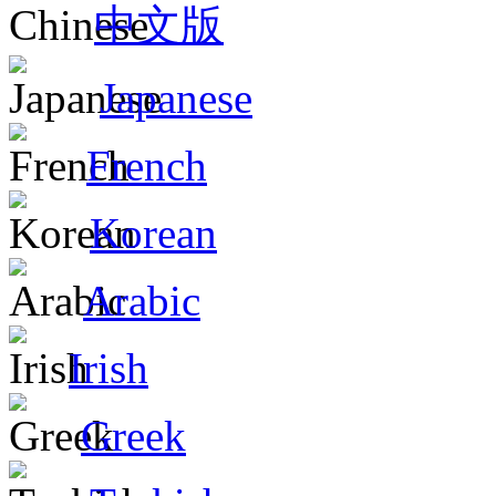
中文版
Japanese
French
Korean
Arabic
Irish
Greek