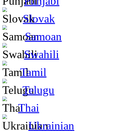
Punjabi
Slovak
Samoan
Swahili
Tamil
Telugu
Thai
Ukrainian