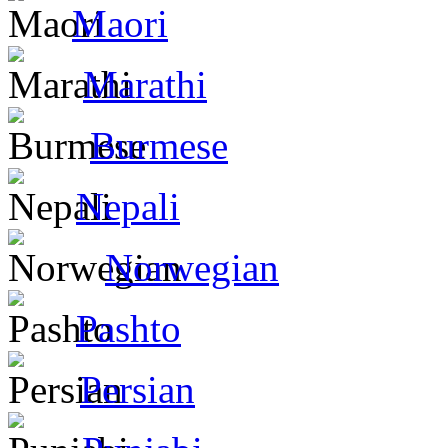
Maori
Marathi
Burmese
Nepali
Norwegian
Pashto
Persian