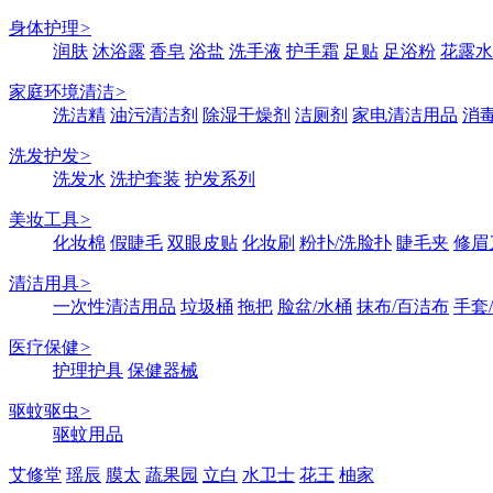
身体护理
>
润肤
沐浴露
香皂
浴盐
洗手液
护手霜
足贴
足浴粉
花露水
家庭环境清洁
>
洗洁精
油污清洁剂
除湿干燥剂
洁厕剂
家电清洁用品
消
洗发护发
>
洗发水
洗护套装
护发系列
美妆工具
>
化妆棉
假睫毛
双眼皮贴
化妆刷
粉扑/洗脸扑
睫毛夹
修眉
清洁用具
>
一次性清洁用品
垃圾桶
拖把
脸盆/水桶
抹布/百洁布
手套
医疗保健
>
护理护具
保健器械
驱蚊驱虫
>
驱蚊用品
艾修堂
瑶辰
膜太
蔬果园
立白
水卫士
花王
柚家