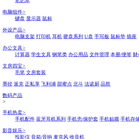
笔记本
电脑组件
>
键盘
显示器
鼠标
外设产品
>
电脑支架
打印机
耳机
硬盘系列
U盘
手写板
鼠标垫
插座
办公文具
>
计算器
学生文具
钢笔类
办公用品
文件管理
本册/便签
财
文房四宝
>
毛笔
文房套装
墨径
派克
正私享
飞利浦
甜蜜点
北斗
法诺厨
品胜
数码产品
>
手机热卖
>
手机配件
蓝牙耳机系列
手机壳/保护套
手机贴膜
手机存
影音娱乐
>
投影仪
音箱/音响
麦克风
收音机