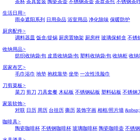
茶杯
茶具套装
陶瓷茶壶
不锈钢茶壶
茶盘茶托
不锈钢茶
生活日用
>
雨伞遮阳系列
日用杂品
浴室用品
净化除味
保暖防护
厨房配件
>
调料器皿
饭盒/提锅
厨房置物架
厨房秤
玻璃保鲜盒
不锈
收纳用品
>
纺织收纳袋/包
皮质收纳袋/包
塑料收纳袋/包
收纳柜
收纳
居家布艺
>
毛巾浴巾
地垫
抱枕靠垫
坐垫
一次性洗脸巾
刀剪菜板
>
菜刀
剪刀
刀具套餐
木砧板
不锈钢砧板
塑料砧板
不锈钢刀
家装软饰
>
对联
日历
周历
台挂历
撕历
装饰字画
相框/照片墙
&nbs
咖啡具
>
陶瓷咖啡杯
不锈钢咖啡杯
玻璃咖啡杯
陶瓷咖啡壶
不锈钢
水具酒具
>