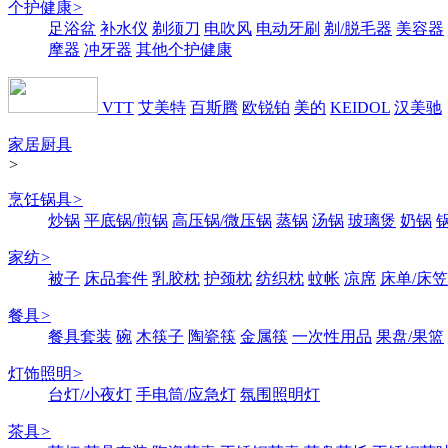
个护健康
>
足浴盆
补水仪
剃须刀
电吹风
电动牙刷
剃/脱毛器
美容器
摩器
冲牙器
其他个护健康
VTT
艾美特
百斯腾
欧锐铂
美的
KEIDOL
汉美驰
家居厨具
>
烹饪锅具
>
炒锅
平底锅/煎锅
高压锅/微压锅
蒸锅
汤锅
玻璃煲
奶锅
家纺
>
被子
床品套件
乳胶枕
护颈枕
纺织枕
蚊帐
凉席
床单/床笠
餐具
>
餐具套装
碗
木筷子
陶瓷筷
金属筷
一次性用品
果盘/果篮
灯饰照明
>
台灯/小夜灯
手电筒/应急灯
氛围照明灯
茶具
>