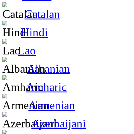
Catalan
Hindi
Lao
Albanian
Amharic
Armenian
Azerbaijani