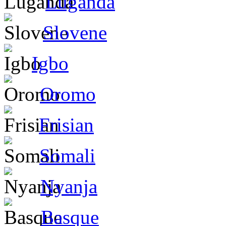
Luganda
Slovene
Igbo
Oromo
Frisian
Somali
Nyanja
Basque