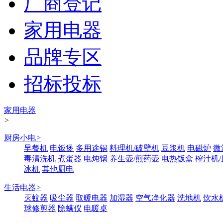
厂商登记
家用电器
品牌专区
招标投标
家用电器
>
厨房小电
>
早餐机
电饭煲
多用途锅
料理机/破壁机
豆浆机
电磁炉
微
毒清洗机
煮蛋器
电炖锅
养生壶/煎药壶
电热饭盒
榨汁机
冰机
其他厨电
生活电器
>
灭蚊器
吸尘器
取暖电器
加湿器
空气净化器
洗地机
饮水
球修剪器
除螨仪
电暖桌