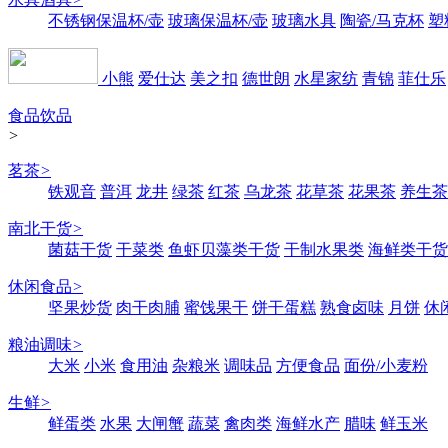
不锈钢保温杯/壶
玻璃保温杯/壶
玻璃水具
陶瓷/马克杯
塑
小熊
爱仕达
美之扣
德世朗
水星家纺
青锦
菲仕乐
食品饮品
>
茗茶
>
铁观音
普洱
龙井
绿茶
红茶
乌龙茶
花草茶
花果茶
养生茶
南北干货
>
菌菇干货
干菜类
鱼虾贝藻类干货
干制水果类
海鲜类干货
休闲食品
>
坚果炒货
肉干肉脯
蜜饯果干
饼干蛋糕
熟食卤味
月饼
休
粮油调味
>
大米
小米
食用油
杂粮米
调味品
方便食品
面份/小麦粉
生鲜
>
鲜蛋类
水果
大闸蟹
蔬菜
禽肉类
海鲜水产
腊味
鲜玉米