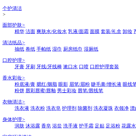
个护清洁
>
面部护肤
>
精华
洁面
爽肤水/化妆水
乳液/面霜
面膜
套装/礼盒
卸妆
清洁纸品
>
抽纸
卷纸
手帕纸
湿巾
厨房纸巾
湿厕纸
口腔护理
>
牙膏
牙刷
牙线/牙线棒
漱口水
口喷
口腔护理套装
香水彩妆
>
粉底液/膏
腮红/胭脂
眼影
眉笔/眉粉
睫毛膏/增长液
眼线笔
粉饼
唇彩唇蜜/唇釉
男士彩妆
唇笔/唇线笔
衣物清洁
>
洗衣液
洗衣粉
洗衣皂
护理剂
除菌剂
洗衣凝珠
衣领净
漂
身体护理
>
润肤
沐浴露
香皂
浴盐
洗手液
护手霜
足贴
足浴粉
花露水