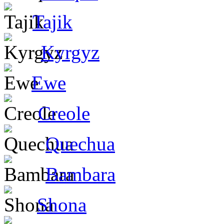
Tajik
Kyrgyz
Ewe
Creole
Quechua
Bambara
Shona