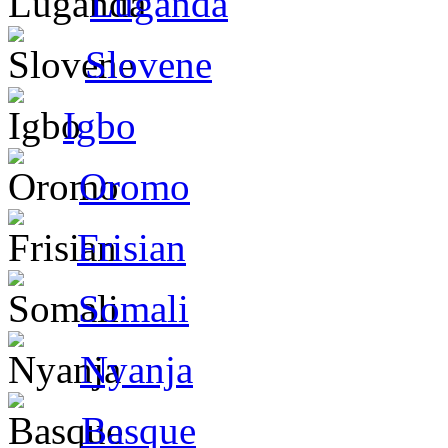
Luganda
Slovene
Igbo
Oromo
Frisian
Somali
Nyanja
Basque