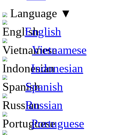
Language
▼
English
Vietnamese
Indonesian
Spanish
Russian
Portuguese