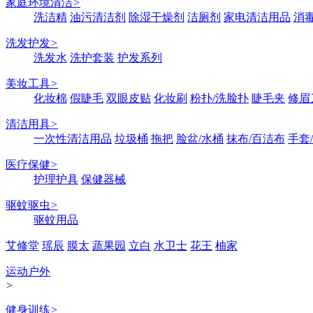
家庭环境清洁
>
洗洁精
油污清洁剂
除湿干燥剂
洁厕剂
家电清洁用品
消
洗发护发
>
洗发水
洗护套装
护发系列
美妆工具
>
化妆棉
假睫毛
双眼皮贴
化妆刷
粉扑/洗脸扑
睫毛夹
修眉
清洁用具
>
一次性清洁用品
垃圾桶
拖把
脸盆/水桶
抹布/百洁布
手套
医疗保健
>
护理护具
保健器械
驱蚊驱虫
>
驱蚊用品
艾修堂
瑶辰
膜太
蔬果园
立白
水卫士
花王
柚家
运动户外
>
健身训练
>