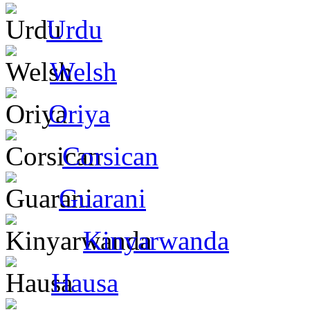
Urdu
Welsh
Oriya
Corsican
Guarani
Kinyarwanda
Hausa