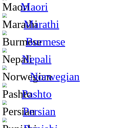
Maori
Marathi
Burmese
Nepali
Norwegian
Pashto
Persian