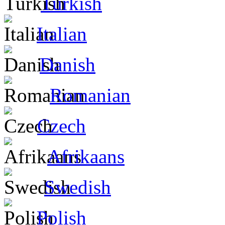
Turkish
Italian
Danish
Romanian
Czech
Afrikaans
Swedish
Polish