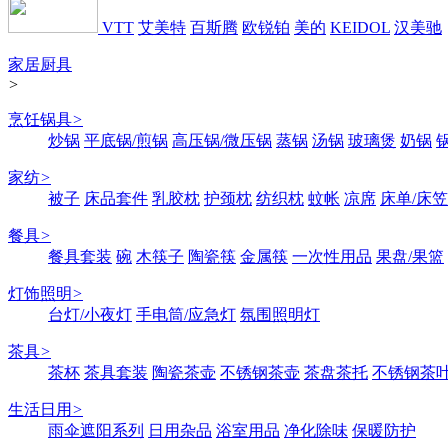
VTT
艾美特
百斯腾
欧锐铂
美的
KEIDOL
汉美驰
家居厨具
>
烹饪锅具
>
炒锅
平底锅/煎锅
高压锅/微压锅
蒸锅
汤锅
玻璃煲
奶锅
家纺
>
被子
床品套件
乳胶枕
护颈枕
纺织枕
蚊帐
凉席
床单/床笠
餐具
>
餐具套装
碗
木筷子
陶瓷筷
金属筷
一次性用品
果盘/果篮
灯饰照明
>
台灯/小夜灯
手电筒/应急灯
氛围照明灯
茶具
>
茶杯
茶具套装
陶瓷茶壶
不锈钢茶壶
茶盘茶托
不锈钢茶
生活日用
>
雨伞遮阳系列
日用杂品
浴室用品
净化除味
保暖防护