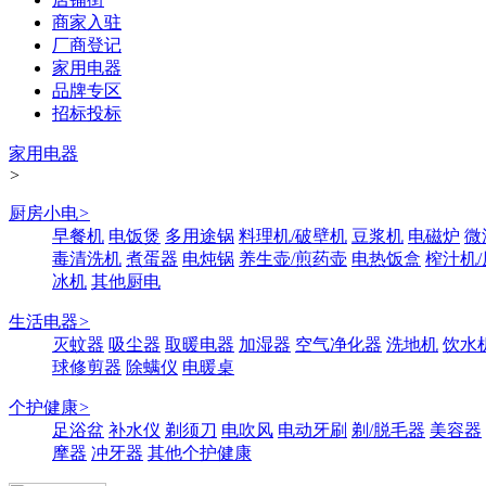
商家入驻
厂商登记
家用电器
品牌专区
招标投标
家用电器
>
厨房小电
>
早餐机
电饭煲
多用途锅
料理机/破壁机
豆浆机
电磁炉
微
毒清洗机
煮蛋器
电炖锅
养生壶/煎药壶
电热饭盒
榨汁机
冰机
其他厨电
生活电器
>
灭蚊器
吸尘器
取暖电器
加湿器
空气净化器
洗地机
饮水
球修剪器
除螨仪
电暖桌
个护健康
>
足浴盆
补水仪
剃须刀
电吹风
电动牙刷
剃/脱毛器
美容器
摩器
冲牙器
其他个护健康