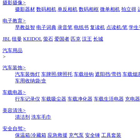
摄影摄像
>
摄影器材
数码相机
单反相机
数码相框
微单相机
拍立得
电子教育
>
早教益智
电子词典
录音笔
电纸书
复读机
点读机/笔
学生
JBL
纽曼
KEIDOL
萤石
爱国者
匹克
汉王
长城
汽车用品
>
汽车装饰
>
汽车装饰灯
车牌照/牌照托
车载挂钩
遮阳挡/雪挡
车载烟
车用收纳袋/盒
车载电器
>
行车记录仪
车载吸尘器
车载净化器
车载生活电器
充电器
美容清洗
>
清洁剂
洗车毛巾
安全自驾
>
保温箱/冷藏箱
应急救援
充气泵
安全锤
工具套装