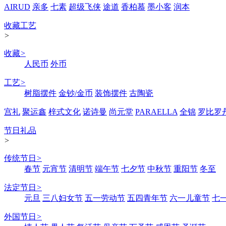
AIRUD
亲多
七素
超级飞侠
途道
香柏慕
墨小客
润本
收藏工艺
>
收藏
>
人民币
外币
工艺
>
树脂摆件
金钞/金币
装饰摆件
古陶瓷
宫礼
聚运鑫
梓式文化
诺诗曼
尚元堂
PARAELLA
全锦
罗比罗
节日礼品
>
传统节日
>
春节
元宵节
清明节
端午节
七夕节
中秋节
重阳节
冬至
法定节日
>
元旦
三八妇女节
五一劳动节
五四青年节
六一儿童节
七
外国节日
>