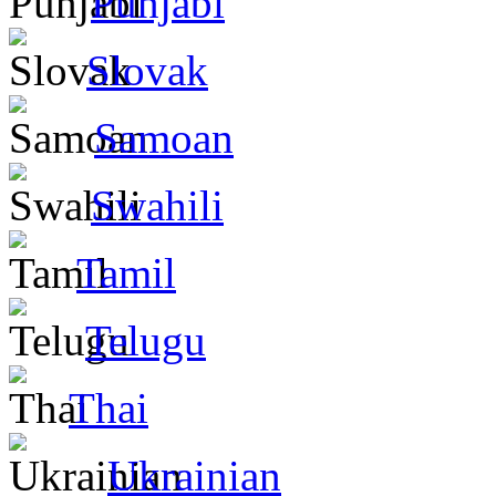
Punjabi
Slovak
Samoan
Swahili
Tamil
Telugu
Thai
Ukrainian