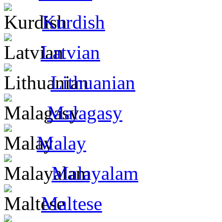
Kurdish
Latvian
Lithuanian
Malagasy
Malay
Malayalam
Maltese