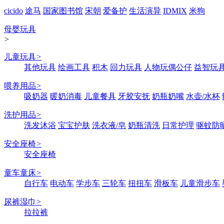
cicido
途马
国家图书馆
宋朝
爱备护
生活演异
IDMIX
米狗
母婴玩具
>
儿童玩具
>
其他玩具
绘画工具
积木
回力玩具
人物玩偶公仔
益智玩
喂养用品
>
吸奶器
暖奶消毒
儿童餐具
牙胶安抚
奶瓶奶嘴
水壶/水杯
洗护用品
>
洗发沐浴
宝宝护肤
洗衣液/皂
奶瓶清洗
日常护理
驱蚊防
安全座椅
>
安全座椅
童车童床
>
自行车
电动车
学步车
三轮车
扭扭车
滑板车
儿童滑步车
尿裤湿巾
>
拉拉裤