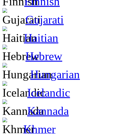
Finnish
Gujarati
Haitian
Hebrew
Hungarian
Icelandic
Kannada
Khmer