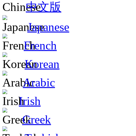
中文版
Japanese
French
Korean
Arabic
Irish
Greek