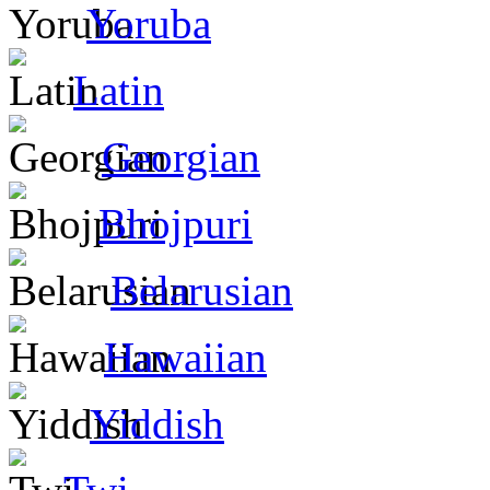
Yoruba
Latin
Georgian
Bhojpuri
Belarusian
Hawaiian
Yiddish