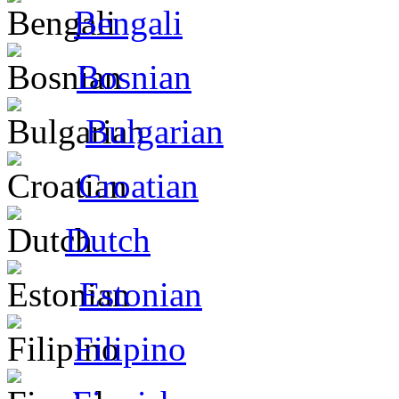
Bengali
Bosnian
Bulgarian
Croatian
Dutch
Estonian
Filipino