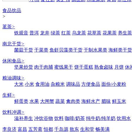
食品饮品
>
茗茶
>
铁观音
普洱
龙井
绿茶
红茶
乌龙茶
花草茶
花果茶
养生茶
南北干货
>
菌菇干货
干菜类
鱼虾贝藻类干货
干制水果类
海鲜类干货
休闲食品
>
坚果炒货
肉干肉脯
蜜饯果干
饼干蛋糕
熟食卤味
月饼
休
粮油调味
>
大米
小米
食用油
杂粮米
调味品
方便食品
面份/小麦粉
生鲜
>
鲜蛋类
水果
大闸蟹
蔬菜
禽肉类
海鲜水产
腊味
鲜玉米
饮料冲调
>
滋补养生
冲饮谷物
饮料
咖啡/奶茶
纯牛奶/纯羊奶
饮用水
李良济
富昌
五芳斋
恒都
千岛源
敖东
生和堂
畅美满