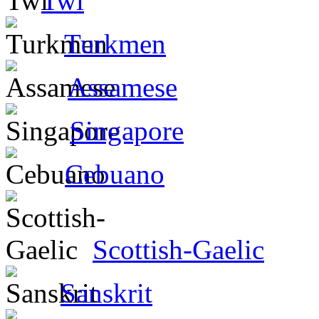
Twi
Turkmen
Assamese
Singapore
Cebuano
Scottish-Gaelic
Sanskrit