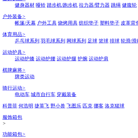
健身器材
哑铃
踏步机/跑步机
拉力器/臂力器
跳绳
健腹轮
户外装备
>
帐篷/天幕
户外工具
烧烤用具
纺织垫子
塑料垫子
皮革背
体育用品
>
乒乓球系列
羽毛球系列
网球系列
足球
篮球
排球
轮滑/滑
运动护具
>
运动护膝
运动护腰
运动护腿
护腕
运动护肩
棋牌麻将
>
牌类运动
骑行运动
>
电动车
城市自行车
穿戴装备
科普菲
何浩明
捷英飞
野小兽
飞图乐
匹克
挪客
洛克猩球
服饰箱包
>
功能箱包
>