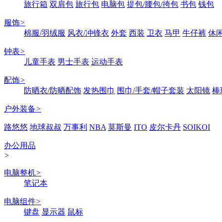
旅行箱
双肩包
旅行包
电脑包
提包/腰包/挎包
书包
钱包
服饰
>
棉服/羽绒服
风衣/冲锋衣
外套
西装
卫衣
马甲
牛仔裤
休
钟表
>
儿童手表
男士手表
运动手表
配饰
>
防晒衣/防晒配饰
发热围巾
围巾/手套/帽子套装
太阳镜
棒
户外装备
>
路悠悠
地球叔叔
万事利
NBA
莫斯曼
ITO
皮尔卡丹
SOIKOI
办公用品
>
电脑整机
>
笔记本
电脑组件
>
键盘
显示器
鼠标