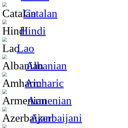
Catalan
Hindi
Lao
Albanian
Amharic
Armenian
Azerbaijani