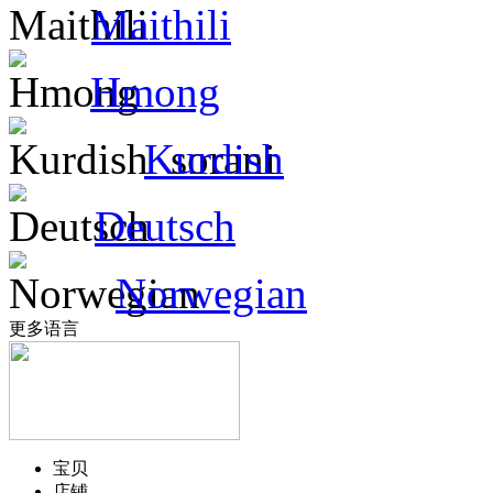
Maithili
Hmong
Kurdish
Deutsch
Norwegian
更多语言
宝贝
店铺