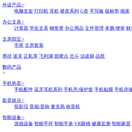
外设产品
>
电脑支架
打印机
耳机
硬盘系列
U盘
手写板
鼠标垫
插座
办公文具
>
计算器
学生文具
钢笔类
办公用品
文件管理
本册/便签
财
文房四宝
>
毛笔
文房套装
墨径
派克
正私享
飞利浦
甜蜜点
北斗
法诺厨
品胜
数码产品
>
手机热卖
>
手机配件
蓝牙耳机系列
手机壳/保护套
手机贴膜
手机存
影音娱乐
>
投影仪
音箱/音响
麦克风
收音机
智能设备
>
游戏设备
智能手环
智能手表
VR眼镜
健康监测
智能家居