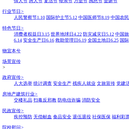
情人节
愚人节
复活节
母亲节
万圣节
感恩节
圣诞节
行业节日
>
人民警察节1.10
国际护士节5.12
中国医师节8.19
中国农民丰
特色节日
>
消费者权益日3.15
世界地球日4.22
防灾减灾日5.12
中国旅游
6.14
安全生产日6.16
救助管理日6.19
全国土地日6.25
国际
物宜本兮
场景宣传
>
政府宣传
>
人大选举
统计调查
安全生产
残疾人就业
文旅宣传
党建
房地产建筑行业
>
交楼礼品
扫毒反邪教
防电信诈骗
消防安全
民政宣传
>
疾控预防
无偿献血
食品安全
退伍退役
社保医保
福利彩
院校慰问
>