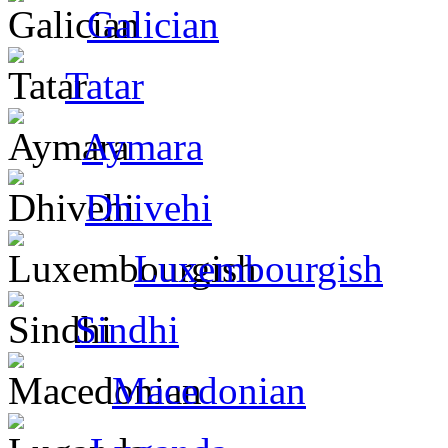
Galician
Tatar
Aymara
Dhivehi
Luxembourgish
Sindhi
Macedonian