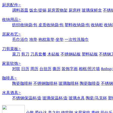
厨房配件
>
调料器皿
饭盒/提锅
厨房置物架
厨房秤
玻璃保鲜盒
不锈
收纳用品
>
纺织收纳袋/包
皮质收纳袋/包
塑料收纳袋/包
收纳柜
收纳
居家布艺
>
毛巾浴巾
地垫
抱枕靠垫
坐垫
一次性洗脸巾
刀剪菜板
>
菜刀
剪刀
刀具套餐
木砧板
不锈钢砧板
塑料砧板
不锈钢刀
家装软饰
>
对联
日历
周历
台挂历
撕历
装饰字画
相框/照片墙
&nbs
咖啡具
>
陶瓷咖啡杯
不锈钢咖啡杯
玻璃咖啡杯
陶瓷咖啡壶
不锈钢
水具酒具
>
不锈钢保温杯/壶
玻璃保温杯/壶
玻璃水具
陶瓷/马克杯
塑
小熊
爱仕达
美之扣
德世朗
水星家纺
青锦
菲仕乐