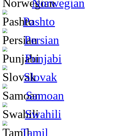
Norwegian
Pashto
Persian
Punjabi
Slovak
Samoan
Swahili
Tamil