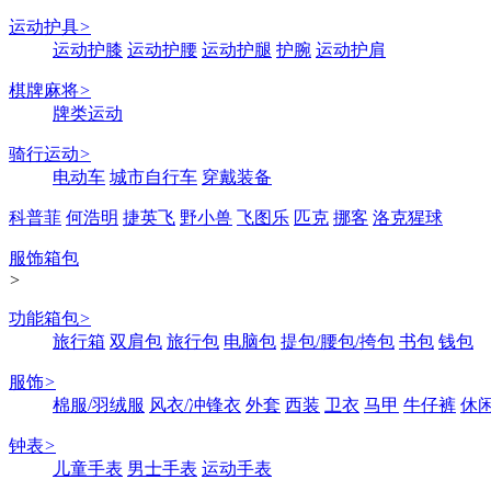
运动护具
>
运动护膝
运动护腰
运动护腿
护腕
运动护肩
棋牌麻将
>
牌类运动
骑行运动
>
电动车
城市自行车
穿戴装备
科普菲
何浩明
捷英飞
野小兽
飞图乐
匹克
挪客
洛克猩球
服饰箱包
>
功能箱包
>
旅行箱
双肩包
旅行包
电脑包
提包/腰包/挎包
书包
钱包
服饰
>
棉服/羽绒服
风衣/冲锋衣
外套
西装
卫衣
马甲
牛仔裤
休
钟表
>
儿童手表
男士手表
运动手表