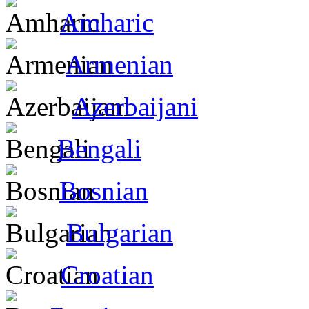
Amharic
Armenian
Azerbaijani
Bengali
Bosnian
Bulgarian
Croatian