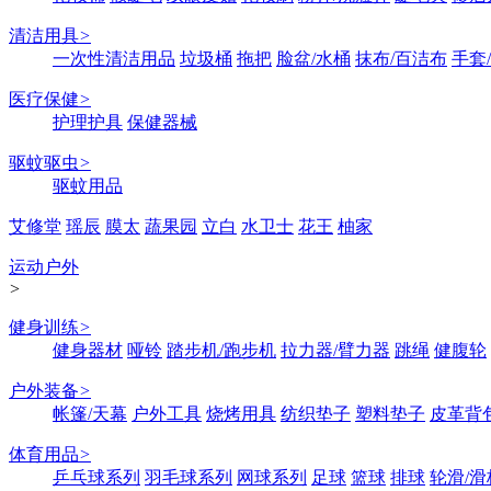
清洁用具
>
一次性清洁用品
垃圾桶
拖把
脸盆/水桶
抹布/百洁布
手套
医疗保健
>
护理护具
保健器械
驱蚊驱虫
>
驱蚊用品
艾修堂
瑶辰
膜太
蔬果园
立白
水卫士
花王
柚家
运动户外
>
健身训练
>
健身器材
哑铃
踏步机/跑步机
拉力器/臂力器
跳绳
健腹轮
户外装备
>
帐篷/天幕
户外工具
烧烤用具
纺织垫子
塑料垫子
皮革背
体育用品
>
乒乓球系列
羽毛球系列
网球系列
足球
篮球
排球
轮滑/滑