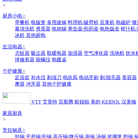
>
厨房小电
>
早餐机
电饭煲
多用途锅
料理机/破壁机
豆浆机
电磁炉
微
毒清洗机
煮蛋器
电炖锅
养生壶/煎药壶
电热饭盒
榨汁机
冰机
其他厨电
生活电器
>
灭蚊器
吸尘器
取暖电器
加湿器
空气净化器
洗地机
饮水
球修剪器
除螨仪
电暖桌
个护健康
>
足浴盆
补水仪
剃须刀
电吹风
电动牙刷
剃/脱毛器
美容器
摩器
冲牙器
其他个护健康
VTT
艾美特
百斯腾
欧锐铂
美的
KEIDOL
汉美驰
家居厨具
>
烹饪锅具
>
炒锅
平底锅/煎锅
高压锅/微压锅
蒸锅
汤锅
玻璃煲
奶锅