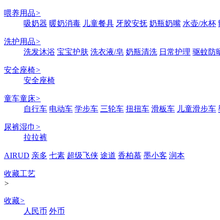
喂养用品
>
吸奶器
暖奶消毒
儿童餐具
牙胶安抚
奶瓶奶嘴
水壶/水杯
洗护用品
>
洗发沐浴
宝宝护肤
洗衣液/皂
奶瓶清洗
日常护理
驱蚊防
安全座椅
>
安全座椅
童车童床
>
自行车
电动车
学步车
三轮车
扭扭车
滑板车
儿童滑步车
尿裤湿巾
>
拉拉裤
AIRUD
亲多
七素
超级飞侠
途道
香柏慕
墨小客
润本
收藏工艺
>
收藏
>
人民币
外币