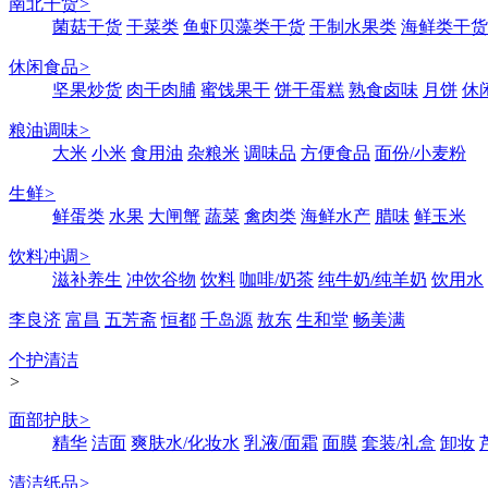
南北干货
>
菌菇干货
干菜类
鱼虾贝藻类干货
干制水果类
海鲜类干货
休闲食品
>
坚果炒货
肉干肉脯
蜜饯果干
饼干蛋糕
熟食卤味
月饼
休
粮油调味
>
大米
小米
食用油
杂粮米
调味品
方便食品
面份/小麦粉
生鲜
>
鲜蛋类
水果
大闸蟹
蔬菜
禽肉类
海鲜水产
腊味
鲜玉米
饮料冲调
>
滋补养生
冲饮谷物
饮料
咖啡/奶茶
纯牛奶/纯羊奶
饮用水
李良济
富昌
五芳斋
恒都
千岛源
敖东
生和堂
畅美满
个护清洁
>
面部护肤
>
精华
洁面
爽肤水/化妆水
乳液/面霜
面膜
套装/礼盒
卸妆
清洁纸品
>