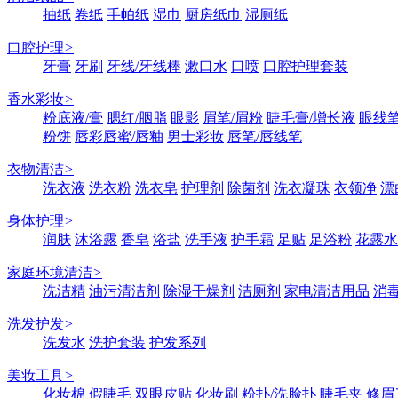
抽纸
卷纸
手帕纸
湿巾
厨房纸巾
湿厕纸
口腔护理
>
牙膏
牙刷
牙线/牙线棒
漱口水
口喷
口腔护理套装
香水彩妆
>
粉底液/膏
腮红/胭脂
眼影
眉笔/眉粉
睫毛膏/增长液
眼线笔
粉饼
唇彩唇蜜/唇釉
男士彩妆
唇笔/唇线笔
衣物清洁
>
洗衣液
洗衣粉
洗衣皂
护理剂
除菌剂
洗衣凝珠
衣领净
漂
身体护理
>
润肤
沐浴露
香皂
浴盐
洗手液
护手霜
足贴
足浴粉
花露水
家庭环境清洁
>
洗洁精
油污清洁剂
除湿干燥剂
洁厕剂
家电清洁用品
消
洗发护发
>
洗发水
洗护套装
护发系列
美妆工具
>
化妆棉
假睫毛
双眼皮贴
化妆刷
粉扑/洗脸扑
睫毛夹
修眉