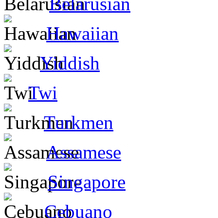
Belarusian
Hawaiian
Yiddish
Twi
Turkmen
Assamese
Singapore
Cebuano