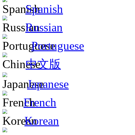
Spanish
Russian
Portuguese
中文版
Japanese
French
Korean