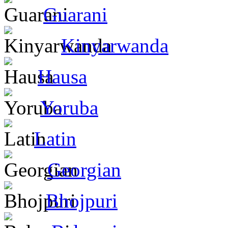
Guarani
Kinyarwanda
Hausa
Yoruba
Latin
Georgian
Bhojpuri