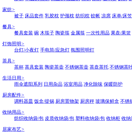
家纺
>
被子
床品套件
乳胶枕
护颈枕
纺织枕
蚊帐
凉席
床单/床笠
餐具
>
餐具套装
碗
木筷子
陶瓷筷
金属筷
一次性用品
果盘/果篮
灯饰照明
>
台灯/小夜灯
手电筒/应急灯
氛围照明灯
茶具
>
茶杯
茶具套装
陶瓷茶壶
不锈钢茶壶
茶盘茶托
不锈钢茶
生活日用
>
雨伞遮阳系列
日用杂品
浴室用品
净化除味
保暖防护
厨房配件
>
调料器皿
饭盒/提锅
厨房置物架
厨房秤
玻璃保鲜盒
不锈
收纳用品
>
纺织收纳袋/包
皮质收纳袋/包
塑料收纳袋/包
收纳柜
收纳
居家布艺
>