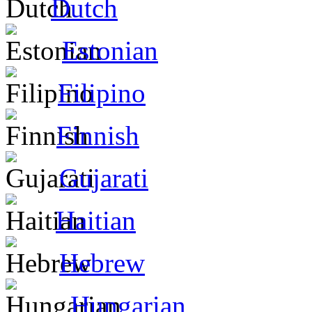
Dutch
Estonian
Filipino
Finnish
Gujarati
Haitian
Hebrew
Hungarian