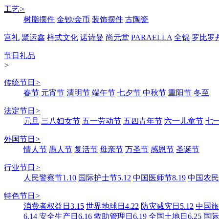
工艺
>
树脂摆件
金钞/金币
装饰摆件
古陶瓷
宫礼
聚运鑫
梓式文化
诺诗曼
尚元堂
PARAELLA
全锦
罗比罗
节日礼品
>
传统节日
>
春节
元宵节
清明节
端午节
七夕节
中秋节
重阳节
冬至
法定节日
>
元旦
三八妇女节
五一劳动节
五四青年节
六一儿童节
七
外国节日
>
情人节
愚人节
复活节
母亲节
万圣节
感恩节
圣诞节
行业节日
>
人民警察节1.10
国际护士节5.12
中国医师节8.19
中国农民丰
特色节日
>
消费者权益日3.15
世界地球日4.22
防灾减灾日5.12
中国旅游
6.14
安全生产日6.16
救助管理日6.19
全国土地日6.25
国际