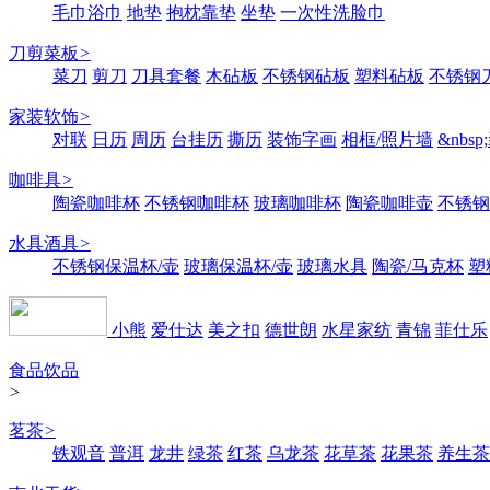
毛巾浴巾
地垫
抱枕靠垫
坐垫
一次性洗脸巾
刀剪菜板
>
菜刀
剪刀
刀具套餐
木砧板
不锈钢砧板
塑料砧板
不锈钢刀
家装软饰
>
对联
日历
周历
台挂历
撕历
装饰字画
相框/照片墙
&nbs
咖啡具
>
陶瓷咖啡杯
不锈钢咖啡杯
玻璃咖啡杯
陶瓷咖啡壶
不锈钢
水具酒具
>
不锈钢保温杯/壶
玻璃保温杯/壶
玻璃水具
陶瓷/马克杯
塑
小熊
爱仕达
美之扣
德世朗
水星家纺
青锦
菲仕乐
食品饮品
>
茗茶
>
铁观音
普洱
龙井
绿茶
红茶
乌龙茶
花草茶
花果茶
养生茶