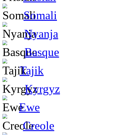
Somali
Nyanja
Basque
Tajik
Kyrgyz
Ewe
Creole