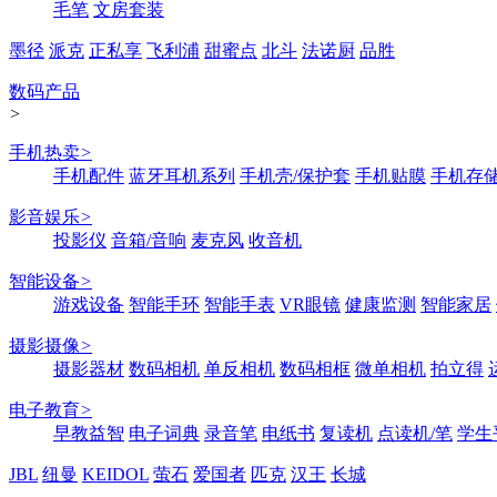
毛笔
文房套装
墨径
派克
正私享
飞利浦
甜蜜点
北斗
法诺厨
品胜
数码产品
>
手机热卖
>
手机配件
蓝牙耳机系列
手机壳/保护套
手机贴膜
手机存
影音娱乐
>
投影仪
音箱/音响
麦克风
收音机
智能设备
>
游戏设备
智能手环
智能手表
VR眼镜
健康监测
智能家居
摄影摄像
>
摄影器材
数码相机
单反相机
数码相框
微单相机
拍立得
电子教育
>
早教益智
电子词典
录音笔
电纸书
复读机
点读机/笔
学生
JBL
纽曼
KEIDOL
萤石
爱国者
匹克
汉王
长城