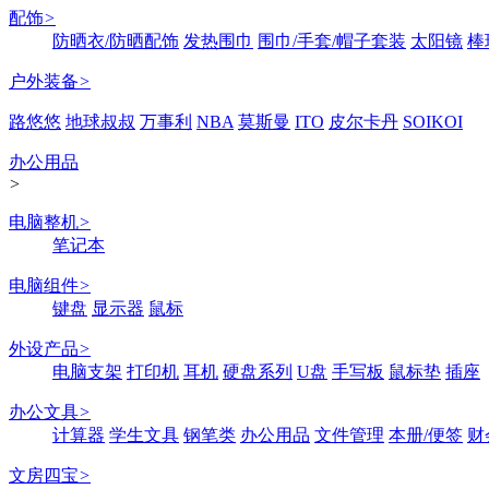
配饰
>
防晒衣/防晒配饰
发热围巾
围巾/手套/帽子套装
太阳镜
棒
户外装备
>
路悠悠
地球叔叔
万事利
NBA
莫斯曼
ITO
皮尔卡丹
SOIKOI
办公用品
>
电脑整机
>
笔记本
电脑组件
>
键盘
显示器
鼠标
外设产品
>
电脑支架
打印机
耳机
硬盘系列
U盘
手写板
鼠标垫
插座
办公文具
>
计算器
学生文具
钢笔类
办公用品
文件管理
本册/便签
财
文房四宝
>