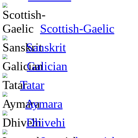
Scottish-Gaelic
Sanskrit
Galician
Tatar
Aymara
Dhivehi