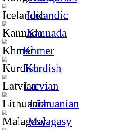
Icelandic
Kannada
Khmer
Kurdish
Latvian
Lithuanian
Malagasy