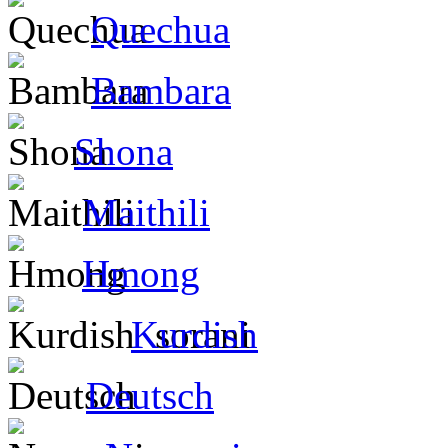
Quechua
Bambara
Shona
Maithili
Hmong
Kurdish
Deutsch