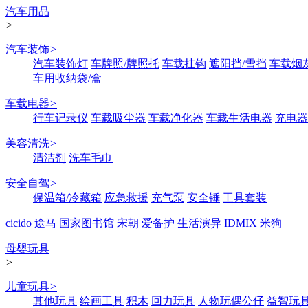
汽车用品
>
汽车装饰
>
汽车装饰灯
车牌照/牌照托
车载挂钩
遮阳挡/雪挡
车载烟
车用收纳袋/盒
车载电器
>
行车记录仪
车载吸尘器
车载净化器
车载生活电器
充电器
美容清洗
>
清洁剂
洗车毛巾
安全自驾
>
保温箱/冷藏箱
应急救援
充气泵
安全锤
工具套装
cicido
途马
国家图书馆
宋朝
爱备护
生活演异
IDMIX
米狗
母婴玩具
>
儿童玩具
>
其他玩具
绘画工具
积木
回力玩具
人物玩偶公仔
益智玩