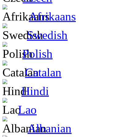
Afrikaans
Swedish
Polish
Catalan
Hindi
Lao
Albanian