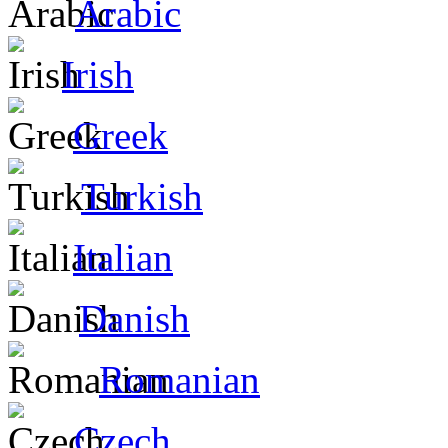
Arabic
Irish
Greek
Turkish
Italian
Danish
Romanian
Czech