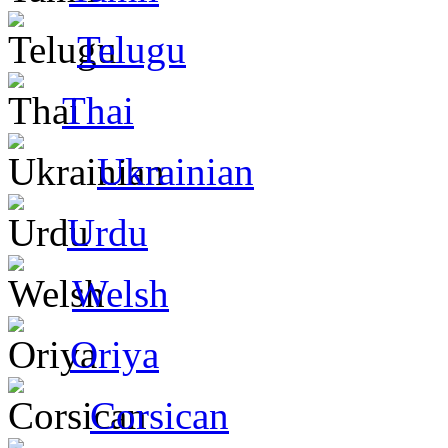
Telugu
Thai
Ukrainian
Urdu
Welsh
Oriya
Corsican