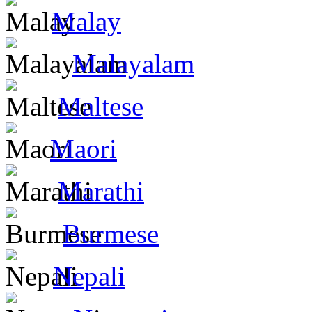
Malay
Malayalam
Maltese
Maori
Marathi
Burmese
Nepali