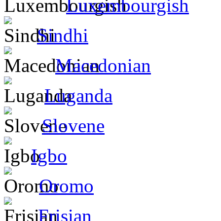
Luxembourgish
Sindhi
Macedonian
Luganda
Slovene
Igbo
Oromo
Frisian