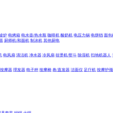
波炉
电烤箱
电水壶/热水瓶
咖啡机
酸奶机
电压力锅
电饼铛
面包
器
厨师机/和面机
制冰机
其他厨电
机
电风扇
清洁机
净水器
冷风扇
挂烫机/熨斗
除湿机
扫地机器人
按摩器
理发器
电子秤
按摩椅
卷/直发器
洁面仪
足疗机
按摩护颈
锅具套装
砂锅
火锅