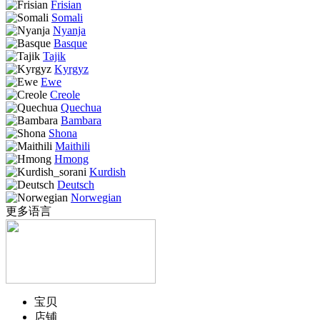
Frisian
Somali
Nyanja
Basque
Tajik
Kyrgyz
Ewe
Creole
Quechua
Bambara
Shona
Maithili
Hmong
Kurdish
Deutsch
Norwegian
更多语言
宝贝
店铺