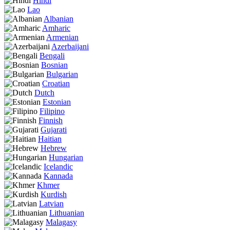
Hindi
Lao
Albanian
Amharic
Armenian
Azerbaijani
Bengali
Bosnian
Bulgarian
Croatian
Dutch
Estonian
Filipino
Finnish
Gujarati
Haitian
Hebrew
Hungarian
Icelandic
Kannada
Khmer
Kurdish
Latvian
Lithuanian
Malagasy