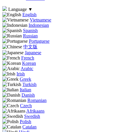
Language
▼
English
Vietnamese
Indonesian
Spanish
Russian
Portuguese
中文版
Japanese
French
Korean
Arabic
Irish
Greek
Turkish
Italian
Danish
Romanian
Czech
Afrikaans
Swedish
Polish
Catalan