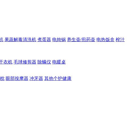
机
果蔬解毒清洗机
煮蛋器
电炖锅
养生壶/煎药壶
电热饭盒
榨汁
干衣机
毛球修剪器
除螨仪
电暖桌
枕
眼部按摩器
冲牙器
其他个护健康