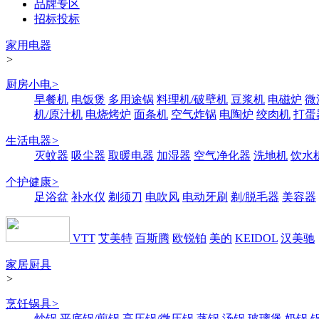
品牌专区
招标投标
家用电器
>
厨房小电
>
早餐机
电饭煲
多用途锅
料理机/破壁机
豆浆机
电磁炉
微
机/原汁机
电烧烤炉
面条机
空气炸锅
电陶炉
绞肉机
打蛋
生活电器
>
灭蚊器
吸尘器
取暖电器
加湿器
空气净化器
洗地机
饮水
个护健康
>
足浴盆
补水仪
剃须刀
电吹风
电动牙刷
剃/脱毛器
美容器
VTT
艾美特
百斯腾
欧锐铂
美的
KEIDOL
汉美驰
家居厨具
>
烹饪锅具
>
炒锅
平底锅/煎锅
高压锅/微压锅
蒸锅
汤锅
玻璃煲
奶锅