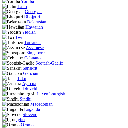
Yoruba
Latin
Georgian
Bhojpuri
Belarusian
Hawaiian
Yiddish
Twi
Turkmen
Assamese
Singapore
Cebuano
Scottish-Gaelic
Sanskrit
Galician
Tatar
Aymara
Dhivehi
Luxembourgish
Sindhi
Macedonian
Luganda
Slovene
Igbo
Oromo