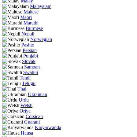
Malay
Malayalam
Maltese
Maori
Marathi
Burmese
Nepali
Norwegian
Pashto
Persian
Punjabi
Slovak
Samoan
Swahili
Tamil
Telugu
Thai
Ukrainian
Urdu
Welsh
Oriya
Corsican
Guarani
Kinyarwanda
Hausa