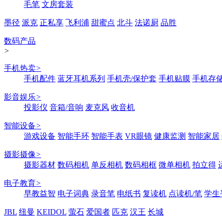
毛笔
文房套装
墨径
派克
正私享
飞利浦
甜蜜点
北斗
法诺厨
品胜
数码产品
>
手机热卖
>
手机配件
蓝牙耳机系列
手机壳/保护套
手机贴膜
手机存
影音娱乐
>
投影仪
音箱/音响
麦克风
收音机
智能设备
>
游戏设备
智能手环
智能手表
VR眼镜
健康监测
智能家居
摄影摄像
>
摄影器材
数码相机
单反相机
数码相框
微单相机
拍立得
电子教育
>
早教益智
电子词典
录音笔
电纸书
复读机
点读机/笔
学生
JBL
纽曼
KEIDOL
萤石
爱国者
匹克
汉王
长城