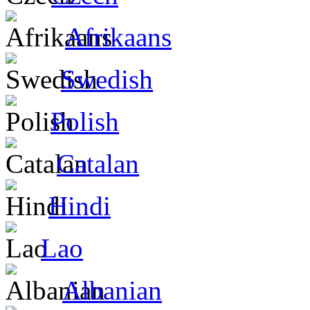
Afrikaans
Swedish
Polish
Catalan
Hindi
Lao
Albanian