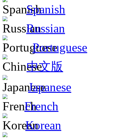
Spanish
Russian
Portuguese
中文版
Japanese
French
Korean