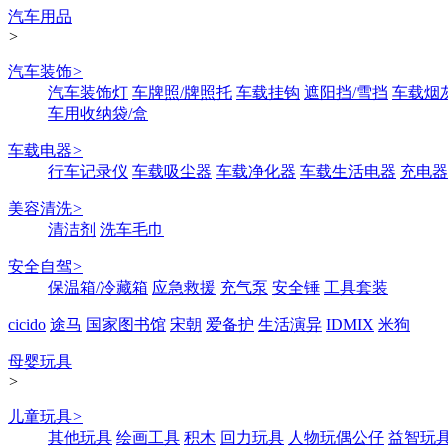
汽车用品
>
汽车装饰
>
汽车装饰灯
车牌照/牌照托
车载挂钩
遮阳挡/雪挡
车载烟
车用收纳袋/盒
车载电器
>
行车记录仪
车载吸尘器
车载净化器
车载生活电器
充电器
美容清洗
>
清洁剂
洗车毛巾
安全自驾
>
保温箱/冷藏箱
应急救援
充气泵
安全锤
工具套装
cicido
途马
国家图书馆
宋朝
爱备护
生活演异
IDMIX
米狗
母婴玩具
>
儿童玩具
>
其他玩具
绘画工具
积木
回力玩具
人物玩偶公仔
益智玩