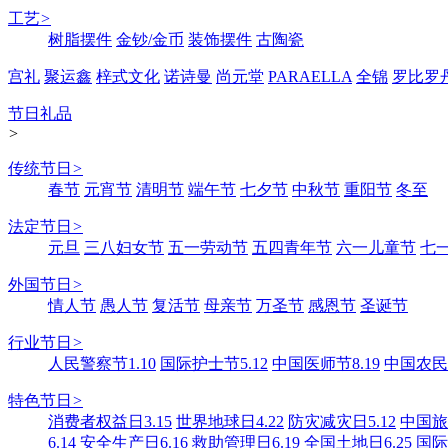
工艺
>
树脂摆件
金钞/金币
装饰摆件
古陶瓷
宫礼
聚运鑫
梓式文化
诺诗曼
尚元堂
PARAELLA
全锦
罗比罗
节日礼品
>
传统节日
>
春节
元宵节
清明节
端午节
七夕节
中秋节
重阳节
冬至
法定节日
>
元旦
三八妇女节
五一劳动节
五四青年节
六一儿童节
七
外国节日
>
情人节
愚人节
复活节
母亲节
万圣节
感恩节
圣诞节
行业节日
>
人民警察节1.10
国际护士节5.12
中国医师节8.19
中国农民丰
特色节日
>
消费者权益日3.15
世界地球日4.22
防灾减灾日5.12
中国旅游
6.14
安全生产日6.16
救助管理日6.19
全国土地日6.25
国际