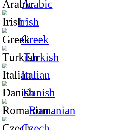
Arabic
Irish
Greek
Turkish
Italian
Danish
Romanian
Czech