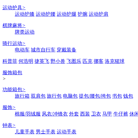
运动护具
>
运动护膝
运动护腰
运动护腿
护腕
运动护肩
棋牌麻将
>
牌类运动
骑行运动
>
电动车
城市自行车
穿戴装备
科普菲
何浩明
捷英飞
野小兽
飞图乐
匹克
挪客
洛克猩球
服饰箱包
>
功能箱包
>
旅行箱
双肩包
旅行包
电脑包
提包/腰包/挎包
书包
钱包
服饰
>
棉服/羽绒服
风衣/冲锋衣
外套
西装
卫衣
马甲
牛仔裤
休
钟表
>
儿童手表
男士手表
运动手表