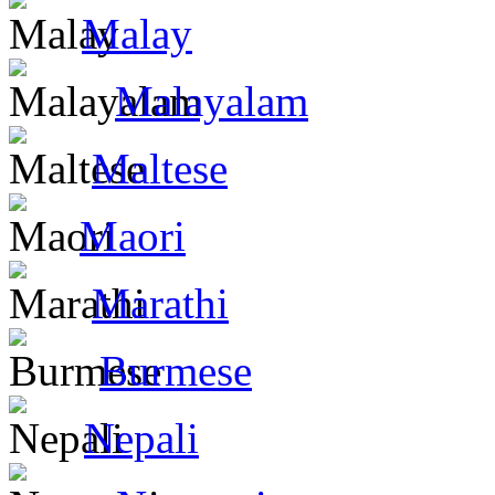
Malay
Malayalam
Maltese
Maori
Marathi
Burmese
Nepali