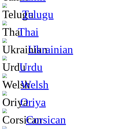
Telugu
Thai
Ukrainian
Urdu
Welsh
Oriya
Corsican