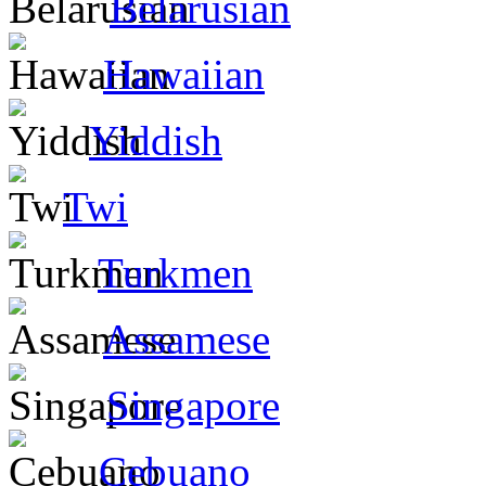
Belarusian
Hawaiian
Yiddish
Twi
Turkmen
Assamese
Singapore
Cebuano