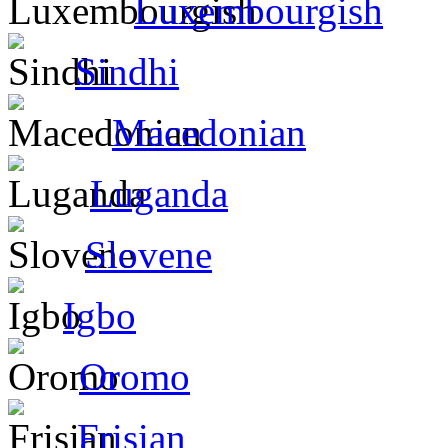
Luxembourgish
Sindhi
Macedonian
Luganda
Slovene
Igbo
Oromo
Frisian