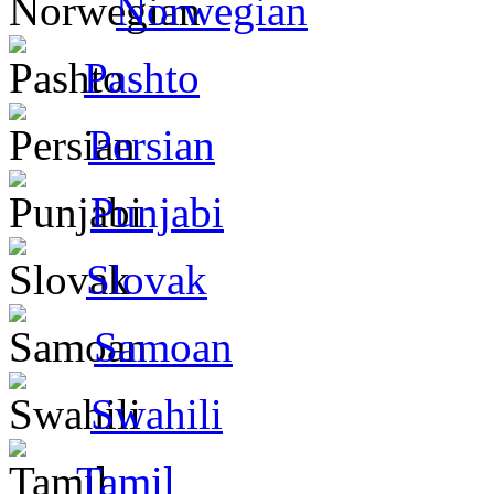
Norwegian
Pashto
Persian
Punjabi
Slovak
Samoan
Swahili
Tamil