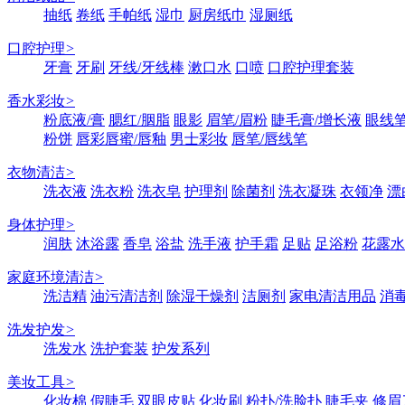
抽纸
卷纸
手帕纸
湿巾
厨房纸巾
湿厕纸
口腔护理
>
牙膏
牙刷
牙线/牙线棒
漱口水
口喷
口腔护理套装
香水彩妆
>
粉底液/膏
腮红/胭脂
眼影
眉笔/眉粉
睫毛膏/增长液
眼线笔
粉饼
唇彩唇蜜/唇釉
男士彩妆
唇笔/唇线笔
衣物清洁
>
洗衣液
洗衣粉
洗衣皂
护理剂
除菌剂
洗衣凝珠
衣领净
漂
身体护理
>
润肤
沐浴露
香皂
浴盐
洗手液
护手霜
足贴
足浴粉
花露水
家庭环境清洁
>
洗洁精
油污清洁剂
除湿干燥剂
洁厕剂
家电清洁用品
消
洗发护发
>
洗发水
洗护套装
护发系列
美妆工具
>
化妆棉
假睫毛
双眼皮贴
化妆刷
粉扑/洗脸扑
睫毛夹
修眉