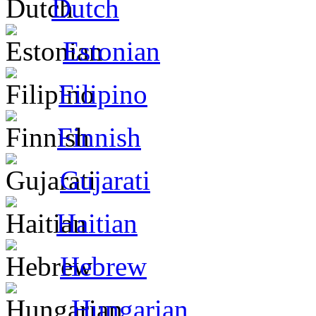
Dutch
Estonian
Filipino
Finnish
Gujarati
Haitian
Hebrew
Hungarian