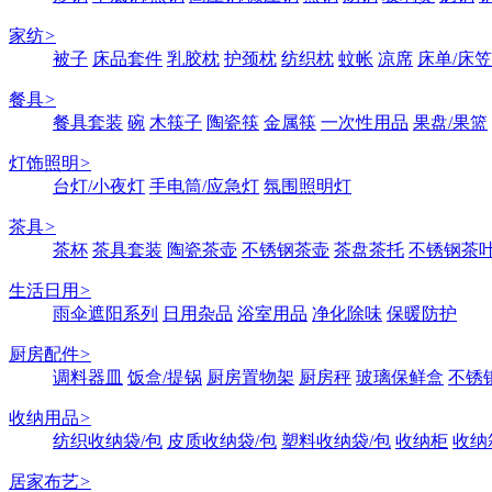
家纺
>
被子
床品套件
乳胶枕
护颈枕
纺织枕
蚊帐
凉席
床单/床笠
餐具
>
餐具套装
碗
木筷子
陶瓷筷
金属筷
一次性用品
果盘/果篮
灯饰照明
>
台灯/小夜灯
手电筒/应急灯
氛围照明灯
茶具
>
茶杯
茶具套装
陶瓷茶壶
不锈钢茶壶
茶盘茶托
不锈钢茶
生活日用
>
雨伞遮阳系列
日用杂品
浴室用品
净化除味
保暖防护
厨房配件
>
调料器皿
饭盒/提锅
厨房置物架
厨房秤
玻璃保鲜盒
不锈
收纳用品
>
纺织收纳袋/包
皮质收纳袋/包
塑料收纳袋/包
收纳柜
收纳
居家布艺
>