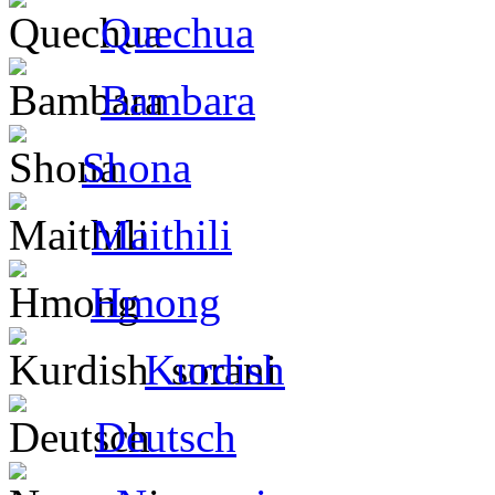
Quechua
Bambara
Shona
Maithili
Hmong
Kurdish
Deutsch