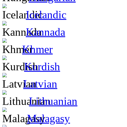
Icelandic
Kannada
Khmer
Kurdish
Latvian
Lithuanian
Malagasy