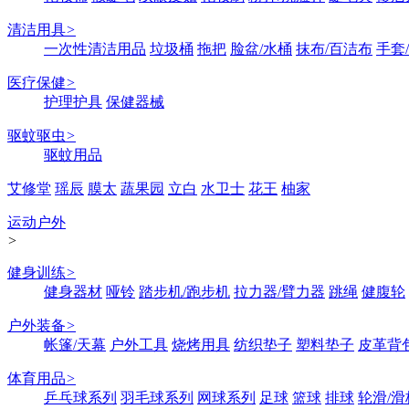
清洁用具
>
一次性清洁用品
垃圾桶
拖把
脸盆/水桶
抹布/百洁布
手套
医疗保健
>
护理护具
保健器械
驱蚊驱虫
>
驱蚊用品
艾修堂
瑶辰
膜太
蔬果园
立白
水卫士
花王
柚家
运动户外
>
健身训练
>
健身器材
哑铃
踏步机/跑步机
拉力器/臂力器
跳绳
健腹轮
户外装备
>
帐篷/天幕
户外工具
烧烤用具
纺织垫子
塑料垫子
皮革背
体育用品
>
乒乓球系列
羽毛球系列
网球系列
足球
篮球
排球
轮滑/滑