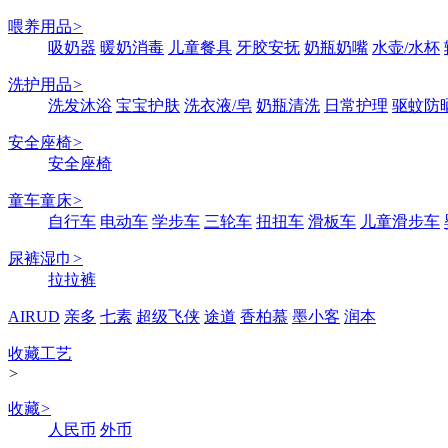
喂养用品
>
吸奶器
暖奶消毒
儿童餐具
牙胶安抚
奶瓶奶嘴
水壶/水杯
洗护用品
>
洗发沐浴
宝宝护肤
洗衣液/皂
奶瓶清洗
日常护理
驱蚊防
安全座椅
>
安全座椅
童车童床
>
自行车
电动车
学步车
三轮车
扭扭车
滑板车
儿童滑步车
尿裤湿巾
>
拉拉裤
AIRUD
亲多
七素
超级飞侠
途道
香柏慕
墨小客
润本
收藏工艺
>
收藏
>
人民币
外币