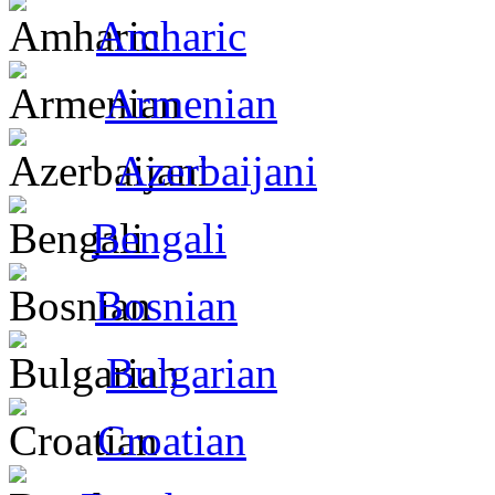
Amharic
Armenian
Azerbaijani
Bengali
Bosnian
Bulgarian
Croatian