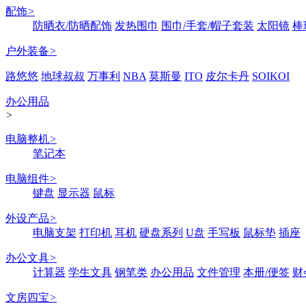
配饰
>
防晒衣/防晒配饰
发热围巾
围巾/手套/帽子套装
太阳镜
棒
户外装备
>
路悠悠
地球叔叔
万事利
NBA
莫斯曼
ITO
皮尔卡丹
SOIKOI
办公用品
>
电脑整机
>
笔记本
电脑组件
>
键盘
显示器
鼠标
外设产品
>
电脑支架
打印机
耳机
硬盘系列
U盘
手写板
鼠标垫
插座
办公文具
>
计算器
学生文具
钢笔类
办公用品
文件管理
本册/便签
财
文房四宝
>