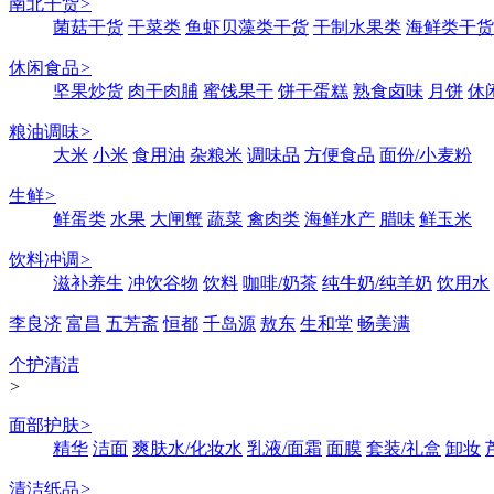
南北干货
>
菌菇干货
干菜类
鱼虾贝藻类干货
干制水果类
海鲜类干货
休闲食品
>
坚果炒货
肉干肉脯
蜜饯果干
饼干蛋糕
熟食卤味
月饼
休
粮油调味
>
大米
小米
食用油
杂粮米
调味品
方便食品
面份/小麦粉
生鲜
>
鲜蛋类
水果
大闸蟹
蔬菜
禽肉类
海鲜水产
腊味
鲜玉米
饮料冲调
>
滋补养生
冲饮谷物
饮料
咖啡/奶茶
纯牛奶/纯羊奶
饮用水
李良济
富昌
五芳斋
恒都
千岛源
敖东
生和堂
畅美满
个护清洁
>
面部护肤
>
精华
洁面
爽肤水/化妆水
乳液/面霜
面膜
套装/礼盒
卸妆
清洁纸品
>