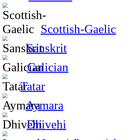
Scottish-Gaelic
Sanskrit
Galician
Tatar
Aymara
Dhivehi