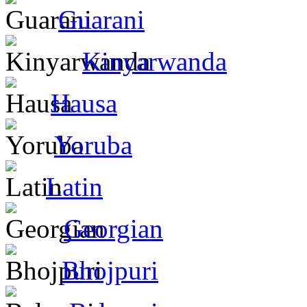
Guarani
Kinyarwanda
Hausa
Yoruba
Latin
Georgian
Bhojpuri