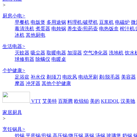
>
厨房小电
>
早餐机
电饭煲
多用途锅
料理机/破壁机
豆浆机
电磁炉
微
毒清洗机
煮蛋器
电炖锅
养生壶/煎药壶
电热饭盒
榨汁机
冰机
其他厨电
生活电器
>
灭蚊器
吸尘器
取暖电器
加湿器
空气净化器
洗地机
饮水
球修剪器
除螨仪
电暖桌
个护健康
>
足浴盆
补水仪
剃须刀
电吹风
电动牙刷
剃/脱毛器
美容器
摩器
冲牙器
其他个护健康
VTT
艾美特
百斯腾
欧锐铂
美的
KEIDOL
汉美驰
家居厨具
>
烹饪锅具
>
炒锅
平底锅/煎锅
高压锅/微压锅
蒸锅
汤锅
玻璃煲
奶锅