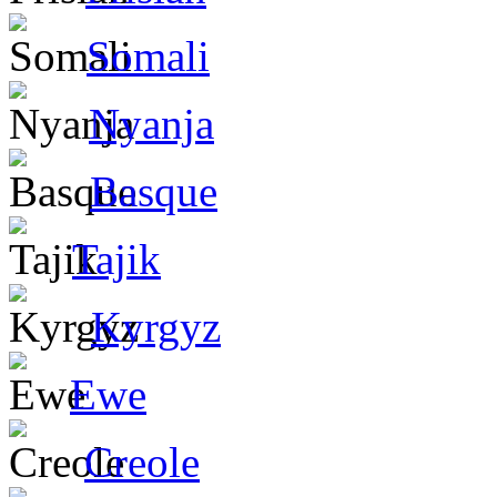
Somali
Nyanja
Basque
Tajik
Kyrgyz
Ewe
Creole