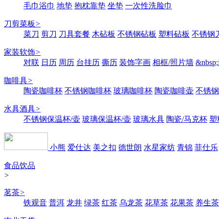
毛巾浴巾
地垫
抱枕靠垫
坐垫
一次性洗脸巾
刀剪菜板
>
菜刀
剪刀
刀具套餐
木砧板
不锈钢砧板
塑料砧板
不锈钢刀
家装软饰
>
对联
日历
周历
台挂历
撕历
装饰字画
相框/照片墙
&nbs
咖啡具
>
陶瓷咖啡杯
不锈钢咖啡杯
玻璃咖啡杯
陶瓷咖啡壶
不锈钢
水具酒具
>
不锈钢保温杯/壶
玻璃保温杯/壶
玻璃水具
陶瓷/马克杯
塑
小熊
爱仕达
美之扣
德世朗
水星家纺
青锦
菲仕乐
食品饮品
>
茗茶
>
铁观音
普洱
龙井
绿茶
红茶
乌龙茶
花草茶
花果茶
养生茶