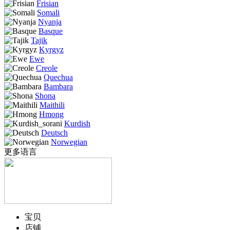
Frisian
Somali
Nyanja
Basque
Tajik
Kyrgyz
Ewe
Creole
Quechua
Bambara
Shona
Maithili
Hmong
Kurdish
Deutsch
Norwegian
更多语言
宝贝
店铺