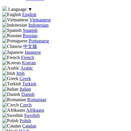
Language
▼
English
Vietnamese
Indonesian
Spanish
Russian
Portuguese
中文版
Japanese
French
Korean
Arabic
Irish
Greek
Turkish
Italian
Danish
Romanian
Czech
Afrikaans
Swedish
Polish
Catalan