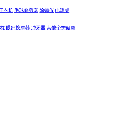
干衣机
毛球修剪器
除螨仪
电暖桌
枕
眼部按摩器
冲牙器
其他个护健康