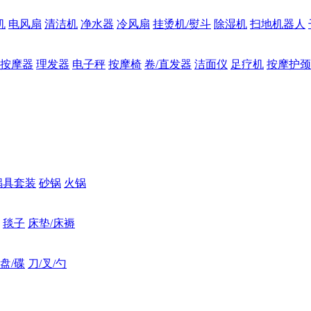
机
电风扇
清洁机
净水器
冷风扇
挂烫机/熨斗
除湿机
扫地机器人
按摩器
理发器
电子秤
按摩椅
卷/直发器
洁面仪
足疗机
按摩护颈
锅具套装
砂锅
火锅
毯子
床垫/床褥
盘/碟
刀/叉/勺