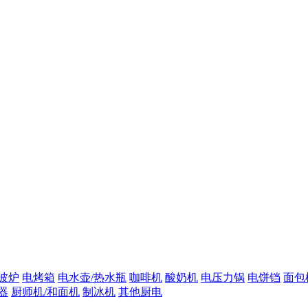
波炉
电烤箱
电水壶/热水瓶
咖啡机
酸奶机
电压力锅
电饼铛
面包
器
厨师机/和面机
制冰机
其他厨电