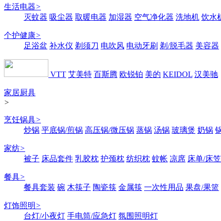
生活电器
>
灭蚊器
吸尘器
取暖电器
加湿器
空气净化器
洗地机
饮水
个护健康
>
足浴盆
补水仪
剃须刀
电吹风
电动牙刷
剃/脱毛器
美容器
VTT
艾美特
百斯腾
欧锐铂
美的
KEIDOL
汉美驰
家居厨具
>
烹饪锅具
>
炒锅
平底锅/煎锅
高压锅/微压锅
蒸锅
汤锅
玻璃煲
奶锅
家纺
>
被子
床品套件
乳胶枕
护颈枕
纺织枕
蚊帐
凉席
床单/床笠
餐具
>
餐具套装
碗
木筷子
陶瓷筷
金属筷
一次性用品
果盘/果篮
灯饰照明
>
台灯/小夜灯
手电筒/应急灯
氛围照明灯