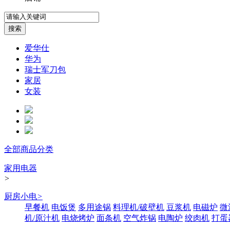
爱华仕
华为
瑞士军刀包
家居
女装
全部商品分类
家用电器
>
厨房小电
>
早餐机
电饭煲
多用途锅
料理机/破壁机
豆浆机
电磁炉
微
机/原汁机
电烧烤炉
面条机
空气炸锅
电陶炉
绞肉机
打蛋