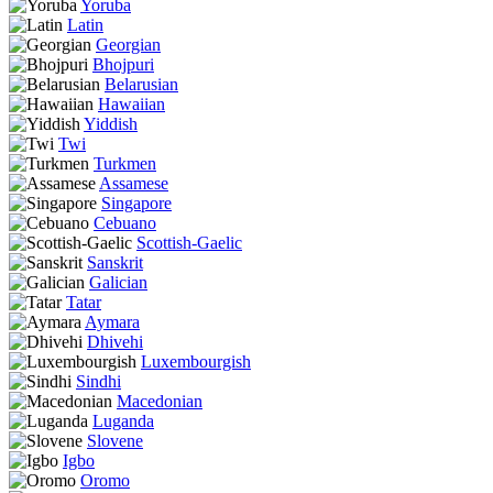
Yoruba
Latin
Georgian
Bhojpuri
Belarusian
Hawaiian
Yiddish
Twi
Turkmen
Assamese
Singapore
Cebuano
Scottish-Gaelic
Sanskrit
Galician
Tatar
Aymara
Dhivehi
Luxembourgish
Sindhi
Macedonian
Luganda
Slovene
Igbo
Oromo