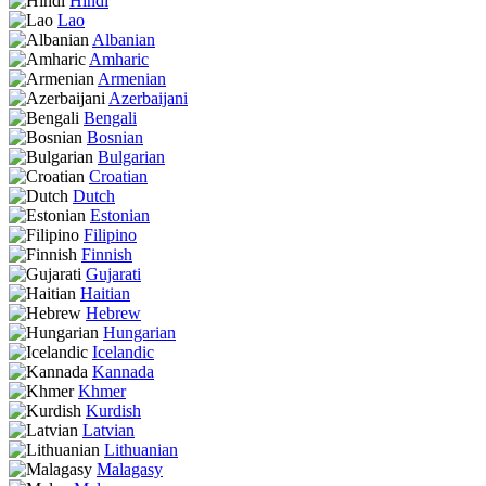
Hindi
Lao
Albanian
Amharic
Armenian
Azerbaijani
Bengali
Bosnian
Bulgarian
Croatian
Dutch
Estonian
Filipino
Finnish
Gujarati
Haitian
Hebrew
Hungarian
Icelandic
Kannada
Khmer
Kurdish
Latvian
Lithuanian
Malagasy