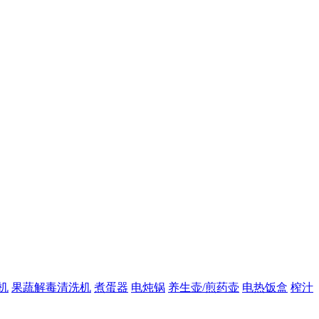
机
果蔬解毒清洗机
煮蛋器
电炖锅
养生壶/煎药壶
电热饭盒
榨汁