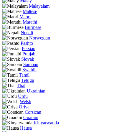
Malay
Malayalam
Maltese
Maori
Marathi
Burmese
Nepali
Norwegian
Pashto
Persian
Punjabi
Slovak
Samoan
Swahili
Tamil
Telugu
Thai
Ukrainian
Urdu
Welsh
Oriya
Corsican
Guarani
Kinyarwanda
Hausa