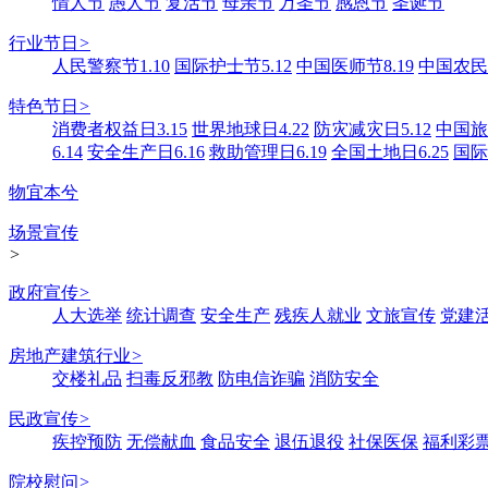
情人节
愚人节
复活节
母亲节
万圣节
感恩节
圣诞节
行业节日
>
人民警察节1.10
国际护士节5.12
中国医师节8.19
中国农民丰
特色节日
>
消费者权益日3.15
世界地球日4.22
防灾减灾日5.12
中国旅游
6.14
安全生产日6.16
救助管理日6.19
全国土地日6.25
国际
物宜本兮
场景宣传
>
政府宣传
>
人大选举
统计调查
安全生产
残疾人就业
文旅宣传
党建
房地产建筑行业
>
交楼礼品
扫毒反邪教
防电信诈骗
消防安全
民政宣传
>
疾控预防
无偿献血
食品安全
退伍退役
社保医保
福利彩
院校慰问
>