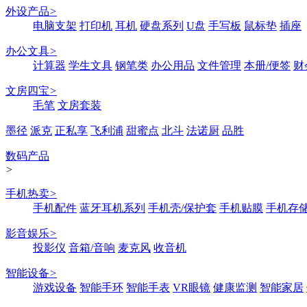
外设产品
>
电脑支架
打印机
耳机
硬盘系列
U盘
手写板
鼠标垫
插座
办公文具
>
计算器
学生文具
钢笔类
办公用品
文件管理
本册/便签
财
文房四宝
>
毛笔
文房套装
墨径
派克
正私享
飞利浦
甜蜜点
北斗
法诺厨
品胜
数码产品
>
手机热卖
>
手机配件
蓝牙耳机系列
手机壳/保护套
手机贴膜
手机存
影音娱乐
>
投影仪
音箱/音响
麦克风
收音机
智能设备
>
游戏设备
智能手环
智能手表
VR眼镜
健康监测
智能家居