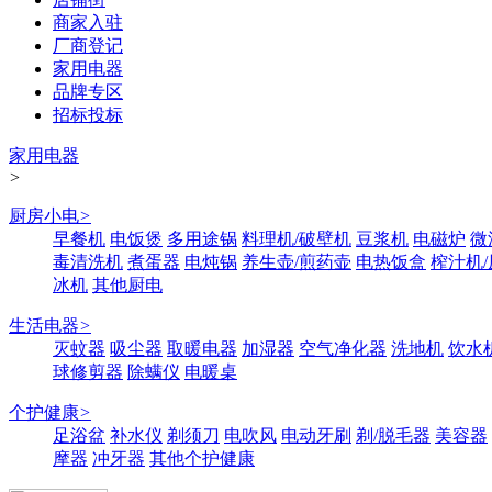
商家入驻
厂商登记
家用电器
品牌专区
招标投标
家用电器
>
厨房小电
>
早餐机
电饭煲
多用途锅
料理机/破壁机
豆浆机
电磁炉
微
毒清洗机
煮蛋器
电炖锅
养生壶/煎药壶
电热饭盒
榨汁机
冰机
其他厨电
生活电器
>
灭蚊器
吸尘器
取暖电器
加湿器
空气净化器
洗地机
饮水
球修剪器
除螨仪
电暖桌
个护健康
>
足浴盆
补水仪
剃须刀
电吹风
电动牙刷
剃/脱毛器
美容器
摩器
冲牙器
其他个护健康