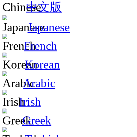
中文版
Japanese
French
Korean
Arabic
Irish
Greek