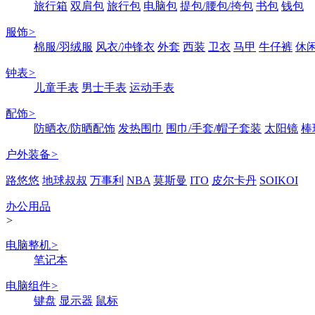
旅行箱
双肩包
旅行包
电脑包
提包/腰包/挎包
书包
钱包
服饰
>
棉服/羽绒服
风衣/冲锋衣
外套
西装
卫衣
马甲
牛仔裤
休
钟表
>
儿童手表
男士手表
运动手表
配饰
>
防晒衣/防晒配饰
发热围巾
围巾/手套/帽子套装
太阳镜
棒
户外装备
>
路悠悠
地球叔叔
万事利
NBA
莫斯曼
ITO
皮尔卡丹
SOIKOI
办公用品
>
电脑整机
>
笔记本
电脑组件
>
键盘
显示器
鼠标