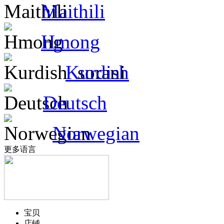
Maithili
Hmong
Kurdish
Deutsch
Norwegian
更多语言
宝贝
店铺