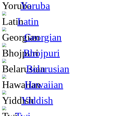
Yoruba
Latin
Georgian
Bhojpuri
Belarusian
Hawaiian
Yiddish