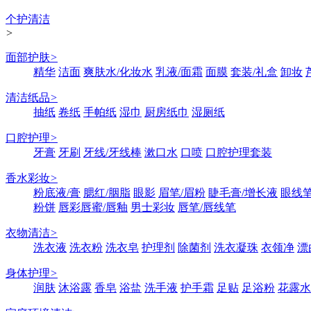
个护清洁
>
面部护肤
>
精华
洁面
爽肤水/化妆水
乳液/面霜
面膜
套装/礼盒
卸妆
清洁纸品
>
抽纸
卷纸
手帕纸
湿巾
厨房纸巾
湿厕纸
口腔护理
>
牙膏
牙刷
牙线/牙线棒
漱口水
口喷
口腔护理套装
香水彩妆
>
粉底液/膏
腮红/胭脂
眼影
眉笔/眉粉
睫毛膏/增长液
眼线笔
粉饼
唇彩唇蜜/唇釉
男士彩妆
唇笔/唇线笔
衣物清洁
>
洗衣液
洗衣粉
洗衣皂
护理剂
除菌剂
洗衣凝珠
衣领净
漂
身体护理
>
润肤
沐浴露
香皂
浴盐
洗手液
护手霜
足贴
足浴粉
花露水