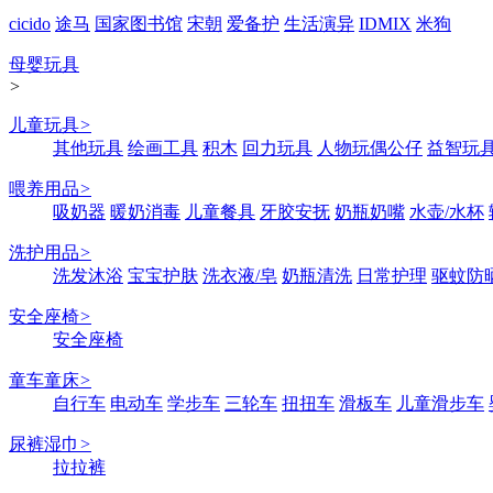
cicido
途马
国家图书馆
宋朝
爱备护
生活演异
IDMIX
米狗
母婴玩具
>
儿童玩具
>
其他玩具
绘画工具
积木
回力玩具
人物玩偶公仔
益智玩
喂养用品
>
吸奶器
暖奶消毒
儿童餐具
牙胶安抚
奶瓶奶嘴
水壶/水杯
洗护用品
>
洗发沐浴
宝宝护肤
洗衣液/皂
奶瓶清洗
日常护理
驱蚊防
安全座椅
>
安全座椅
童车童床
>
自行车
电动车
学步车
三轮车
扭扭车
滑板车
儿童滑步车
尿裤湿巾
>
拉拉裤