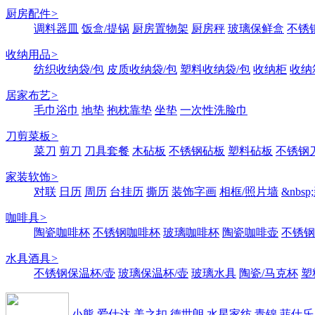
厨房配件
>
调料器皿
饭盒/提锅
厨房置物架
厨房秤
玻璃保鲜盒
不锈
收纳用品
>
纺织收纳袋/包
皮质收纳袋/包
塑料收纳袋/包
收纳柜
收纳
居家布艺
>
毛巾浴巾
地垫
抱枕靠垫
坐垫
一次性洗脸巾
刀剪菜板
>
菜刀
剪刀
刀具套餐
木砧板
不锈钢砧板
塑料砧板
不锈钢刀
家装软饰
>
对联
日历
周历
台挂历
撕历
装饰字画
相框/照片墙
&nbs
咖啡具
>
陶瓷咖啡杯
不锈钢咖啡杯
玻璃咖啡杯
陶瓷咖啡壶
不锈钢
水具酒具
>
不锈钢保温杯/壶
玻璃保温杯/壶
玻璃水具
陶瓷/马克杯
塑
小熊
爱仕达
美之扣
德世朗
水星家纺
青锦
菲仕乐