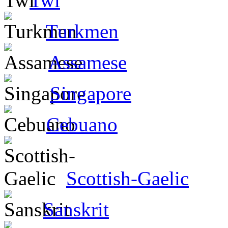
Twi
Turkmen
Assamese
Singapore
Cebuano
Scottish-Gaelic
Sanskrit