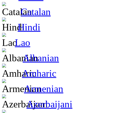
Catalan
Hindi
Lao
Albanian
Amharic
Armenian
Azerbaijani