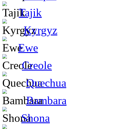
Tajik
Kyrgyz
Ewe
Creole
Quechua
Bambara
Shona