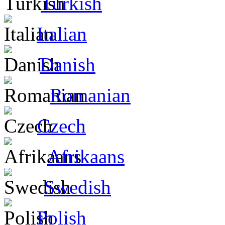
Turkish
Italian
Danish
Romanian
Czech
Afrikaans
Swedish
Polish