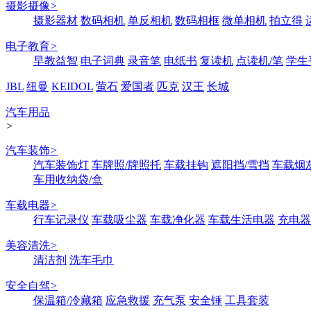
摄影摄像
>
摄影器材
数码相机
单反相机
数码相框
微单相机
拍立得
电子教育
>
早教益智
电子词典
录音笔
电纸书
复读机
点读机/笔
学生
JBL
纽曼
KEIDOL
萤石
爱国者
匹克
汉王
长城
汽车用品
>
汽车装饰
>
汽车装饰灯
车牌照/牌照托
车载挂钩
遮阳挡/雪挡
车载烟
车用收纳袋/盒
车载电器
>
行车记录仪
车载吸尘器
车载净化器
车载生活电器
充电器
美容清洗
>
清洁剂
洗车毛巾
安全自驾
>
保温箱/冷藏箱
应急救援
充气泵
安全锤
工具套装