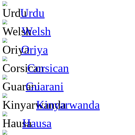
Urdu
Welsh
Oriya
Corsican
Guarani
Kinyarwanda
Hausa