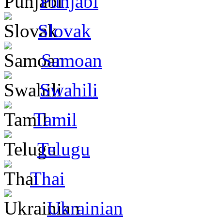
Punjabi
Slovak
Samoan
Swahili
Tamil
Telugu
Thai
Ukrainian