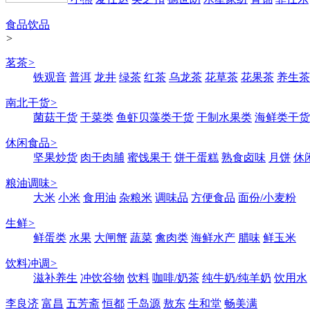
食品饮品
>
茗茶
>
铁观音
普洱
龙井
绿茶
红茶
乌龙茶
花草茶
花果茶
养生茶
南北干货
>
菌菇干货
干菜类
鱼虾贝藻类干货
干制水果类
海鲜类干货
休闲食品
>
坚果炒货
肉干肉脯
蜜饯果干
饼干蛋糕
熟食卤味
月饼
休
粮油调味
>
大米
小米
食用油
杂粮米
调味品
方便食品
面份/小麦粉
生鲜
>
鲜蛋类
水果
大闸蟹
蔬菜
禽肉类
海鲜水产
腊味
鲜玉米
饮料冲调
>
滋补养生
冲饮谷物
饮料
咖啡/奶茶
纯牛奶/纯羊奶
饮用水
李良济
富昌
五芳斋
恒都
千岛源
敖东
生和堂
畅美满