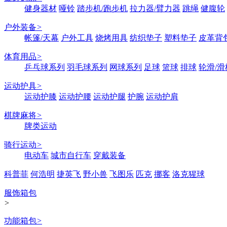
健身器材
哑铃
踏步机/跑步机
拉力器/臂力器
跳绳
健腹轮
户外装备
>
帐篷/天幕
户外工具
烧烤用具
纺织垫子
塑料垫子
皮革背
体育用品
>
乒乓球系列
羽毛球系列
网球系列
足球
篮球
排球
轮滑/滑
运动护具
>
运动护膝
运动护腰
运动护腿
护腕
运动护肩
棋牌麻将
>
牌类运动
骑行运动
>
电动车
城市自行车
穿戴装备
科普菲
何浩明
捷英飞
野小兽
飞图乐
匹克
挪客
洛克猩球
服饰箱包
>
功能箱包
>