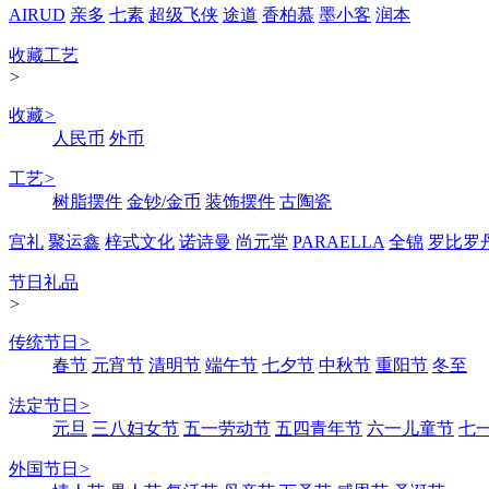
AIRUD
亲多
七素
超级飞侠
途道
香柏慕
墨小客
润本
收藏工艺
>
收藏
>
人民币
外币
工艺
>
树脂摆件
金钞/金币
装饰摆件
古陶瓷
宫礼
聚运鑫
梓式文化
诺诗曼
尚元堂
PARAELLA
全锦
罗比罗
节日礼品
>
传统节日
>
春节
元宵节
清明节
端午节
七夕节
中秋节
重阳节
冬至
法定节日
>
元旦
三八妇女节
五一劳动节
五四青年节
六一儿童节
七
外国节日
>