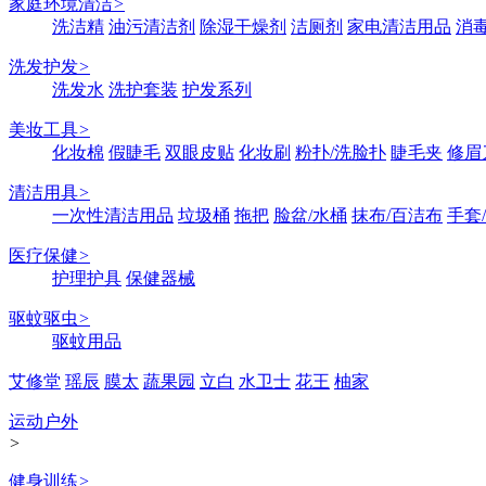
家庭环境清洁
>
洗洁精
油污清洁剂
除湿干燥剂
洁厕剂
家电清洁用品
消
洗发护发
>
洗发水
洗护套装
护发系列
美妆工具
>
化妆棉
假睫毛
双眼皮贴
化妆刷
粉扑/洗脸扑
睫毛夹
修眉
清洁用具
>
一次性清洁用品
垃圾桶
拖把
脸盆/水桶
抹布/百洁布
手套
医疗保健
>
护理护具
保健器械
驱蚊驱虫
>
驱蚊用品
艾修堂
瑶辰
膜太
蔬果园
立白
水卫士
花王
柚家
运动户外
>
健身训练
>