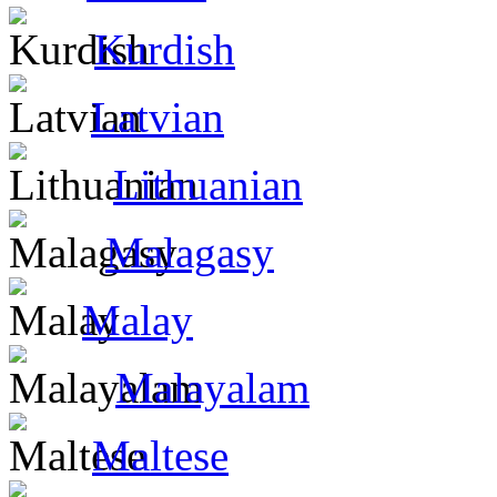
Kurdish
Latvian
Lithuanian
Malagasy
Malay
Malayalam
Maltese