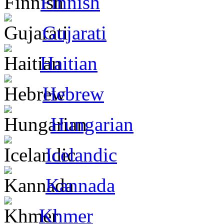
Finnish
Gujarati
Haitian
Hebrew
Hungarian
Icelandic
Kannada
Khmer