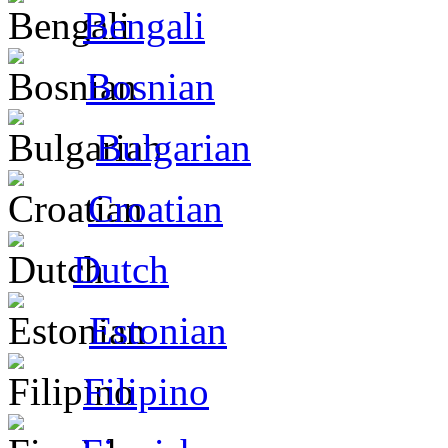
Bengali
Bosnian
Bulgarian
Croatian
Dutch
Estonian
Filipino