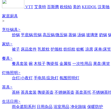
VTT
艾美特
百斯腾
欧锐铂
美的
KEIDOL
汉美驰
家居厨具
>
烹饪锅具
>
炒锅
平底锅/煎锅
高压锅/微压锅
蒸锅
汤锅
玻璃煲
奶锅
家纺
>
被子
床品套件
乳胶枕
护颈枕
纺织枕
蚊帐
凉席
床单/床笠
餐具
>
餐具套装
碗
木筷子
陶瓷筷
金属筷
一次性用品
果盘/果篮
灯饰照明
>
台灯/小夜灯
手电筒/应急灯
氛围照明灯
茶具
>
茶杯
茶具套装
陶瓷茶壶
不锈钢茶壶
茶盘茶托
不锈钢茶
生活日用
>
雨伞遮阳系列
日用杂品
浴室用品
净化除味
保暖防护