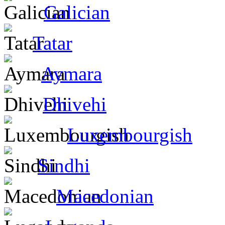
Galician
Tatar
Aymara
Dhivehi
Luxembourgish
Sindhi
Macedonian