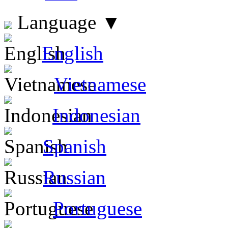
Language
▼
English
Vietnamese
Indonesian
Spanish
Russian
Portuguese