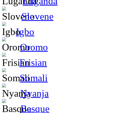
Luganda
Slovene
Igbo
Oromo
Frisian
Somali
Nyanja
Basque