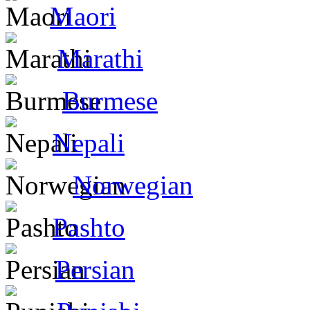
Maori
Marathi
Burmese
Nepali
Norwegian
Pashto
Persian